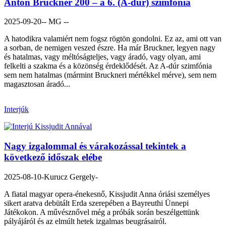
Anton Bruckner 200 – a 6. (A-dúr) szimfónia
2025-09-20
-- MG --
A hatodikra valamiért nem fogsz rögtön gondolni. Ez az, ami ott van
a sorban, de nemigen veszed észre. Ha már Bruckner, legyen nagy
és hatalmas, vagy méltóságteljes, vagy áradó, vagy olyan, ami
felkelti a szakma és a közönség érdeklődését. Az A-dúr szimfónia
sem nem hatalmas (mármint Bruckneri mértékkel mérve), sem nem
magasztosan áradó...
Interjúk
Nagy izgalommal és várakozással tekintek a
következő időszak elébe
2025-08-10
-Kurucz Gergely-
A fiatal magyar opera-énekesnő, Kissjudit Anna óriási személyes
sikert aratva debütált Erda szerepében a Bayreuthi Ünnepi
Játékokon. A művésznővel még a próbák során beszélgettünk
pályájáról és az elmúlt hetek izgalmas beugrásairól.