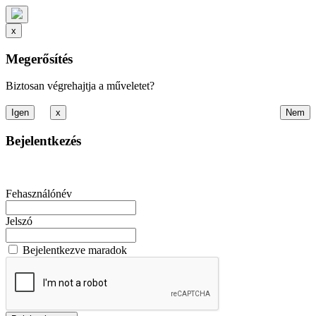
x
Megerősítés
Biztosan végrehajtja a műveletet?
x
Bejelentkezés
Fehasználónév
Jelszó
Bejelentkezve maradok