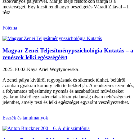
szokványos pályaívvel. Már jó ideje felsőfokon tanítja is a
mesterséget. Egy kicsit rendhagyó beszélgetés Váradi Zitával – I.
rész
Főtéma
Magyar Zenei Teljesítménypszichológia Kutatás – a
zenészek lelki egészségéért
2025-10-02
-Kaya Ariel Woytynowska-
A zenei pálya kívülről ragyogásnak és sikernek tűnhet, belülről
azonban gyakran komoly lelki terhekkel jár. A rendszeres szereplés,
a folyamatos teljesítmény nyomás és aszabadúszó művészeket
gyakran kísérő egzisztenciális bizonytalanság olyan nehézségeket
jelenthet, amely testi és lelki egészséget egyaránt veszélyeztethet.
Esszék és tanulmányok