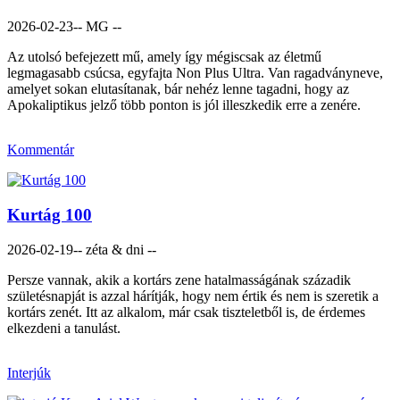
2026-02-23
-- MG --
Az utolsó befejezett mű, amely így mégiscsak az életmű
legmagasabb csúcsa, egyfajta Non Plus Ultra. Van ragadványneve,
amelyet sokan elutasítanak, bár nehéz lenne tagadni, hogy az
Apokaliptikus jelző több ponton is jól illeszkedik erre a zenére.
Kommentár
Kurtág 100
2026-02-19
-- zéta & dni --
Persze vannak, akik a kortárs zene hatalmasságának századik
születésnapját is azzal hárítják, hogy nem értik és nem is szeretik a
kortárs zenét. Itt az alkalom, már csak tiszteletből is, de érdemes
elkezdeni a tanulást.
Interjúk