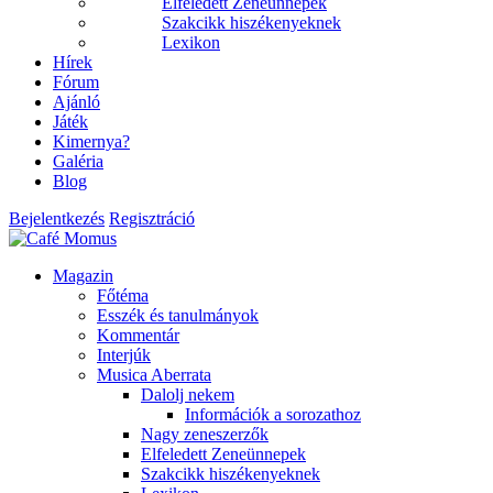
Elfeledett Zeneünnepek
Szakcikk hiszékenyeknek
Lexikon
Hírek
Fórum
Ajánló
Játék
Kimernya?
Galéria
Blog
Bejelentkezés
Regisztráció
Magazin
Főtéma
Esszék és tanulmányok
Kommentár
Interjúk
Musica Aberrata
Dalolj nekem
Információk a sorozathoz
Nagy zeneszerzők
Elfeledett Zeneünnepek
Szakcikk hiszékenyeknek