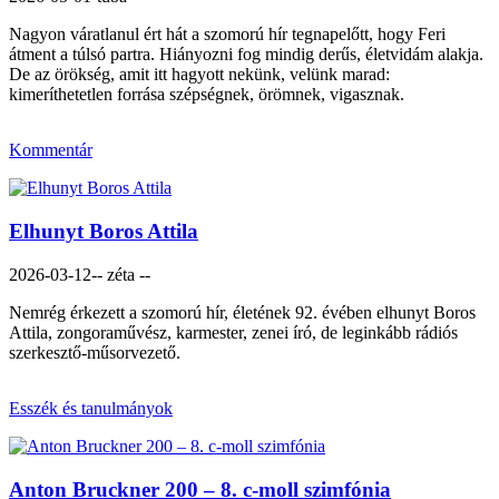
Nagyon váratlanul ért hát a szomorú hír tegnapelőtt, hogy Feri
átment a túlsó partra. Hiányozni fog mindig derűs, életvidám alakja.
De az örökség, amit itt hagyott nekünk, velünk marad:
kimeríthetetlen forrása szépségnek, örömnek, vigasznak.
Kommentár
Elhunyt Boros Attila
2026-03-12
-- zéta --
Nemrég érkezett a szomorú hír, életének 92. évében elhunyt Boros
Attila, zongoraművész, karmester, zenei író, de leginkább rádiós
szerkesztő-műsorvezető.
Esszék és tanulmányok
Anton Bruckner 200 – 8. c-moll szimfónia