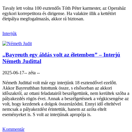
Tavaly lett volna 100 esztendős Tóth Péter karmester, az Operaház
egykori korrepetitora és dirigense. Ha valakire illik a kettétört
életpálya megfogalmazás, akkor rá biztosan.
Interjúk
„Bayreuth egy áldás volt az életemben” – Interjú
Németh Judittal
2025-06-17
-- zéta --
Németh Judittal volt már egy interjúnk 18 esztendővel ezelőtt.
Akkor Bayreuthban futottunk össze, s elsősorban az akkori
időszakról, az ottani feladatairól beszélgettünk, nem kerültek szóba a
pályakezdés rögös évei. Annak a beszélgetésnek a végkicsengése az
volt, hogy kezdenek a dolgok összerázódni. Ennyi idő elteltével
nemcsak a pályakezdést érintettük, hanem az azóta eltelt
eseményeket is. S volt az interjúnak apropója is.
Kommentár