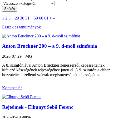
1
2
3
∙∙∙
29
30
31
∙∙∙
59
60
61
>
»
Esszék és tanulmányok
Anton Bruckner 200 – a 9. d-moll szimfónia
2026-07-29
-- MG --
A 8. szimfóniával Anton Bruckner zeneszerzői képességeinek,
kifejező készségének teljességéhez jutott el. A 9. szimfónia ehhez
hozzátette a szellemi szférák megismerésének teljességét is.
Kommentár
Rejtelmek - Elhunyt Sebő Ferenc
2026-05-01
-tuba-