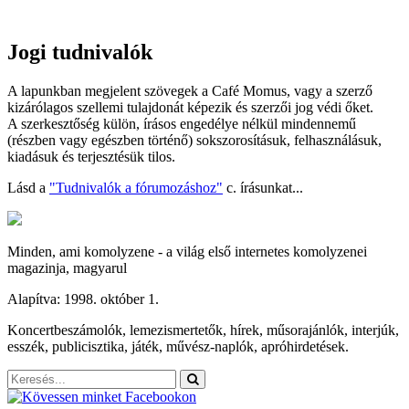
Jogi tudnivalók
A lapunkban megjelent szövegek a Café Momus, vagy a szerző
kizárólagos szellemi tulajdonát képezik és szerzői jog védi őket.
A szerkesztőség külön, írásos engedélye nélkül mindennemű
(részben vagy egészben történő) sokszorosításuk, felhasználásuk,
kiadásuk és terjesztésük tilos.
Lásd a
"Tudnivalók a fórumozáshoz"
c. írásunkat...
Minden, ami komolyzene - a világ első internetes komolyzenei
magazinja, magyarul
Alapítva: 1998. október 1.
Koncertbeszámolók, lemezismertetők, hírek, műsorajánlók, interjúk,
esszék, publicisztika, játék, művész-naplók, apróhirdetések.