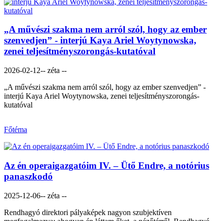
„A művészi szakma nem arról szól, hogy az ember
szenvedjen” - interjú Kaya Ariel Woytynowska,
zenei teljesítményszorongás-kutatóval
2026-02-12
-- zéta --
„A művészi szakma nem arról szól, hogy az ember szenvedjen” -
interjú Kaya Ariel Woytynowska, zenei teljesítményszorongás-
kutatóval
Főtéma
Az én operaigazgatóim IV. – Ütő Endre, a notórius
panaszkodó
2025-12-06
-- zéta --
Rendhagyó direktori pályaképek nagyon szubjektíven