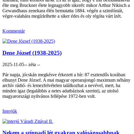
élte meg Bruckner élete legnagyobb sikerét: mikor Arthur Nikisch a
Gewandhaus zenekara élén bemutatta 1884. végén a szimfóniát,
végre-valahára megízlelhette a siker édes és oly régóta várt ízét.
Kommentár
Dene József (1938-2025)
2025-11-05
-- zéta --
Pár napja, jócskán megkésve érkezett a hír: 87 esztendős korában
elhunyt Dene József. A mai magyar operarajongó maximum néhány
archív rádió- és lemezfelvételen találkozhat a nevével, mert, ha
minden igaz (legalábbis a netes adatbázisok szerint), az utolsó
magyarországi nyilvános fellépése 1972-ben volt.
Interjúk
Nekem a színpadi lét gyakran valóságosabbnak