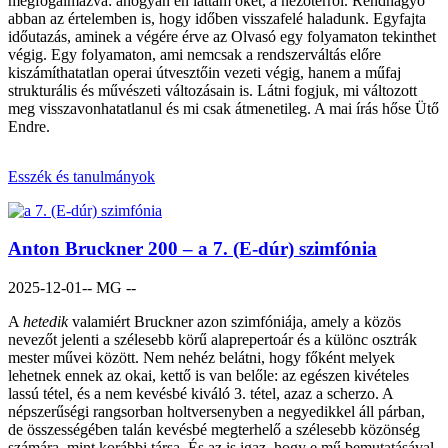
megfogalmazva: ahogyan én láttam őket, a nézőtérről. Rendhagyó
abban az értelemben is, hogy időben visszafelé haladunk. Egyfajta
időutazás, aminek a végére érve az Olvasó egy folyamaton tekinthet
végig. Egy folyamaton, ami nemcsak a rendszerváltás előre
kiszámíthatatlan operai útvesztőin vezeti végig, hanem a műfaj
strukturális és művészeti változásain is. Látni fogjuk, mi változott
meg visszavonhatatlanul és mi csak átmenetileg. A mai írás hőse Ütő
Endre.
Esszék és tanulmányok
Anton Bruckner 200 – a 7. (E-dúr) szimfónia
2025-12-01
-- MG --
A
hetedik
valamiért Bruckner azon szimfóniája, amely a közös
nevezőt jelenti a szélesebb körű alaprepertoár és a különc osztrák
mester művei között. Nem nehéz belátni, hogy főként melyek
lehetnek ennek az okai, kettő is van belőle: az egészen kivételes
lassú tétel, és a nem kevésbé kiváló 3. tétel, azaz a scherzo. A
népszerűségi rangsorban holtversenyben a negyedikkel áll párban,
de összességében talán kevésbé megterhelő a szélesebb közönség
számára, mint korábbi társa. És az is igaz, hogy e mű bemutatásával