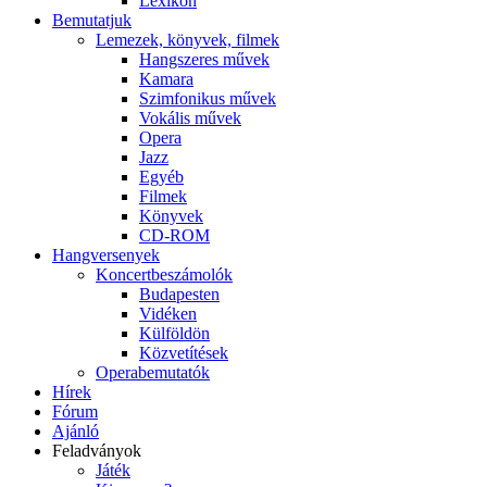
Lexikon
Bemutatjuk
Lemezek, könyvek, filmek
Hangszeres művek
Kamara
Szimfonikus művek
Vokális művek
Opera
Jazz
Egyéb
Filmek
Könyvek
CD-ROM
Hangversenyek
Koncertbeszámolók
Budapesten
Vidéken
Külföldön
Közvetítések
Operabemutatók
Hírek
Fórum
Ajánló
Feladványok
Játék