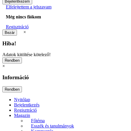
Elfelejtettem a jelszavam
Még nincs fiókom
Regisztráció
×
Hiba!
Adatok kitöltése kötelező!
×
Információ
Nyitólap
Bejelentkezés
Regisztráció
Magazin
Főtéma
Esszék és tanulmányok