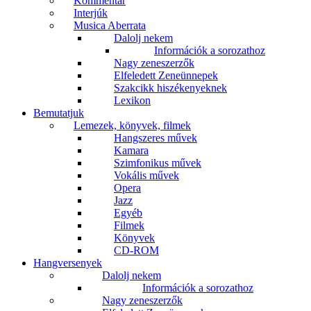
Kommentár
Interjúk
Musica Aberrata
Dalolj nekem
Információk a sorozathoz
Nagy zeneszerzők
Elfeledett Zeneünnepek
Szakcikk hiszékenyeknek
Lexikon
Bemutatjuk
Lemezek, könyvek, filmek
Hangszeres művek
Kamara
Szimfonikus művek
Vokális művek
Opera
Jazz
Egyéb
Filmek
Könyvek
CD-ROM
Hangversenyek
Dalolj nekem
Információk a sorozathoz
Nagy zeneszerzők