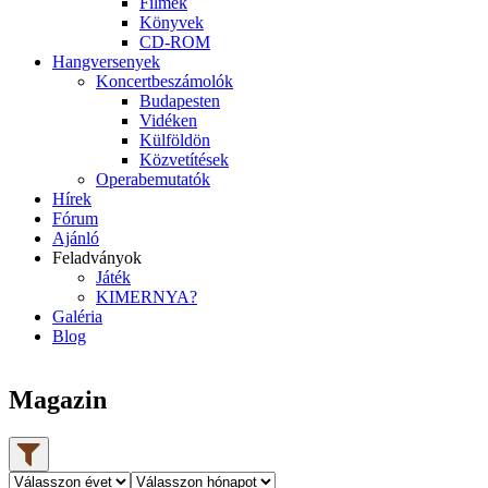
Filmek
Könyvek
CD-ROM
Hangversenyek
Koncertbeszámolók
Budapesten
Vidéken
Külföldön
Közvetítések
Operabemutatók
Hírek
Fórum
Ajánló
Feladványok
Játék
KIMERNYA?
Galéria
Blog
Magazin
