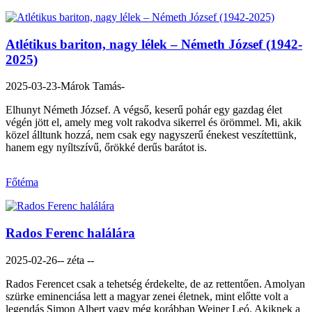
Atlétikus bariton, nagy lélek – Németh József (1942-
2025)
2025-03-23
-Márok Tamás-
Elhunyt Németh József. A végső, keserű pohár egy gazdag élet
végén jött el, amely meg volt rakodva sikerrel és örömmel. Mi, akik
közel álltunk hozzá, nem csak egy nagyszerű énekest veszítettünk,
hanem egy nyíltszívű, őrökké derűs barátot is.
Főtéma
Rados Ferenc halálára
2025-02-26
-- zéta --
Rados Ferencet csak a tehetség érdekelte, de az rettentően. Amolyan
szürke eminenciása lett a magyar zenei életnek, mint előtte volt a
legendás Simon Albert vagy még korábban Weiner Leó. Akiknek a