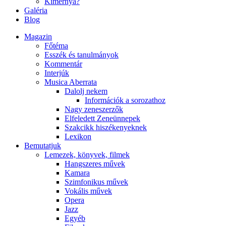
Kimernya?
Galéria
Blog
Magazin
Főtéma
Esszék és tanulmányok
Kommentár
Interjúk
Musica Aberrata
Dalolj nekem
Információk a sorozathoz
Nagy zeneszerzők
Elfeledett Zeneünnepek
Szakcikk hiszékenyeknek
Lexikon
Bemutatjuk
Lemezek, könyvek, filmek
Hangszeres művek
Kamara
Szimfonikus művek
Vokális művek
Opera
Jazz
Egyéb