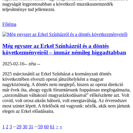
nagyságát legpontosabban a következő muzsikusnemzedék
teljesítménye tud jellemezni.
Főtéma
Még egyszer az Erkel Színházról és a döntés
következményeiről – immár némileg higgadtabban
2025-02-16
-- zéta --
2025 márciusától az Erkel Színházat a kormányzati döntés
következtében elveszti operai játszóhelyként a magyar
nagyközönség. A döntés nem meglepő, hiszen az operai direkció
már évek óta, ahogy egyik fórumtársunk frappánsan megfogalmazta,
„szezonálisan váltakozó magyarázkodásaival” előkészítette azt. Volt
covid, volt orosz-ukrán háború, volt energiaválság. Az érvrendszer
most szintet lépett. A felelősök mi vagyunk: nézők, akik nem jártunk
elegen az Erkel előadásaira.
1
2
3
∙∙∙
29
30
31
∙∙∙
59
60
61
>
»