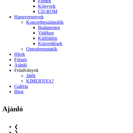
Filmek
Könyvek
CD-ROM
Hangversenyek
Koncertbeszámolók
Budapesten
Vidéken
Külföldön
Közvetítések
Operabemutatók
Hírek
Fórum
Ajánló
Feladványok
Játék
KIMERNYA?
Galéria
Blog
Ajánló
❮
❯