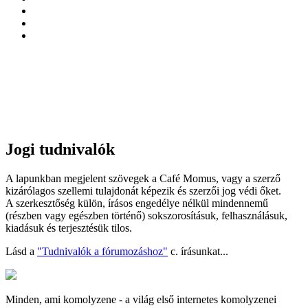
Jogi tudnivalók
A lapunkban megjelent szövegek a Café Momus, vagy a szerző
kizárólagos szellemi tulajdonát képezik és szerzői jog védi őket.
A szerkesztőség külön, írásos engedélye nélkül mindennemű
(részben vagy egészben történő) sokszorosításuk, felhasználásuk,
kiadásuk és terjesztésük tilos.
Lásd a
"Tudnivalók a fórumozáshoz"
c. írásunkat...
Minden, ami komolyzene - a világ első internetes komolyzenei