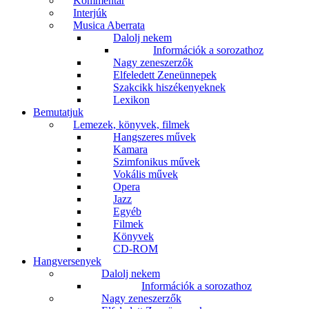
Kommentár
Interjúk
Musica Aberrata
Dalolj nekem
Információk a sorozathoz
Nagy zeneszerzők
Elfeledett Zeneünnepek
Szakcikk hiszékenyeknek
Lexikon
Bemutatjuk
Lemezek, könyvek, filmek
Hangszeres művek
Kamara
Szimfonikus művek
Vokális művek
Opera
Jazz
Egyéb
Filmek
Könyvek
CD-ROM
Hangversenyek
Dalolj nekem
Információk a sorozathoz
Nagy zeneszerzők