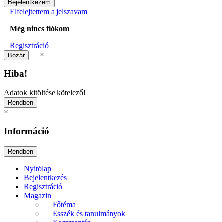
Elfelejtettem a jelszavam
Még nincs fiókom
Regisztráció
×
Hiba!
Adatok kitöltése kötelező!
×
Információ
Nyitólap
Bejelentkezés
Regisztráció
Magazin
Főtéma
Esszék és tanulmányok