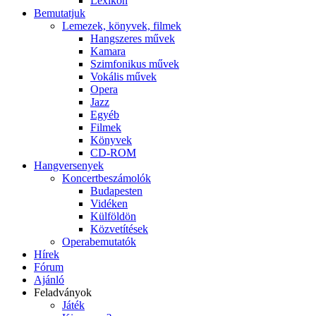
Lexikon
Bemutatjuk
Lemezek, könyvek, filmek
Hangszeres művek
Kamara
Szimfonikus művek
Vokális művek
Opera
Jazz
Egyéb
Filmek
Könyvek
CD-ROM
Hangversenyek
Koncertbeszámolók
Budapesten
Vidéken
Külföldön
Közvetítések
Operabemutatók
Hírek
Fórum
Ajánló
Feladványok
Játék