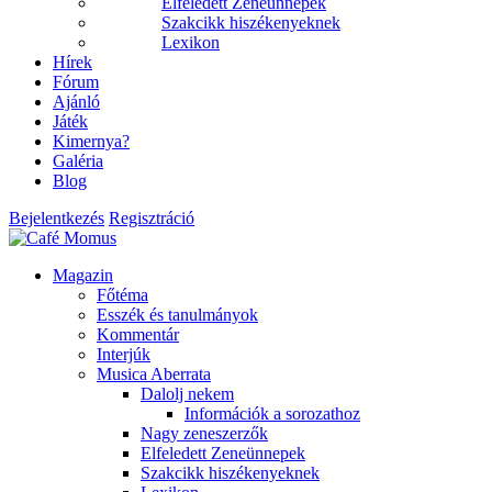
Elfeledett Zeneünnepek
Szakcikk hiszékenyeknek
Lexikon
Hírek
Fórum
Ajánló
Játék
Kimernya?
Galéria
Blog
Bejelentkezés
Regisztráció
Magazin
Főtéma
Esszék és tanulmányok
Kommentár
Interjúk
Musica Aberrata
Dalolj nekem
Információk a sorozathoz
Nagy zeneszerzők
Elfeledett Zeneünnepek
Szakcikk hiszékenyeknek