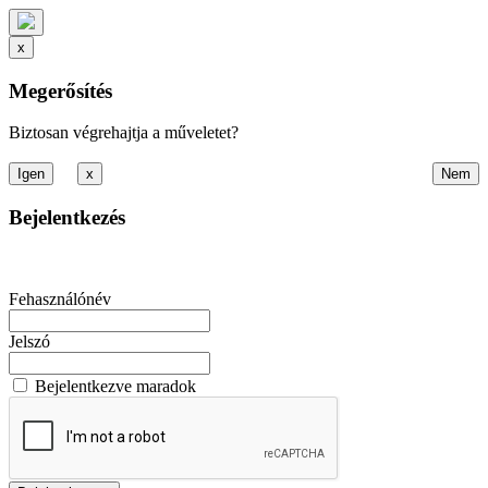
x
Megerősítés
Biztosan végrehajtja a műveletet?
x
Bejelentkezés
Fehasználónév
Jelszó
Bejelentkezve maradok