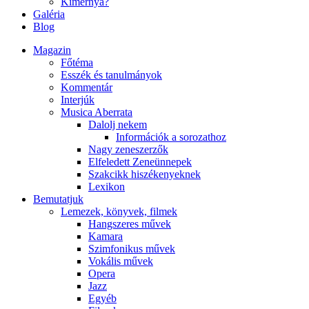
Kimernya?
Galéria
Blog
Magazin
Főtéma
Esszék és tanulmányok
Kommentár
Interjúk
Musica Aberrata
Dalolj nekem
Információk a sorozathoz
Nagy zeneszerzők
Elfeledett Zeneünnepek
Szakcikk hiszékenyeknek
Lexikon
Bemutatjuk
Lemezek, könyvek, filmek
Hangszeres művek
Kamara
Szimfonikus művek
Vokális művek
Opera
Jazz
Egyéb