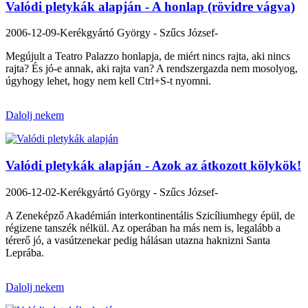
Valódi pletykák alapján - A honlap (rövidre vágva)
2006-12-09
-Kerékgyártó György - Szűcs József-
Megújult a Teatro Palazzo honlapja, de miért nincs rajta, aki nincs
rajta? És jó-e annak, aki rajta van? A rendszergazda nem mosolyog,
úgyhogy lehet, hogy nem kell Ctrl+S-t nyomni.
Dalolj nekem
Valódi pletykák alapján - Azok az átkozott kölykök!
2006-12-02
-Kerékgyártó György - Szűcs József-
A Zeneképző Akadémián interkontinentális Szicíliumhegy épül, de
régizene tanszék nélkül. Az operában ha más nem is, legalább a
térerő jó, a vasútzenekar pedig hálásan utazna haknizni Santa
Leprába.
Dalolj nekem