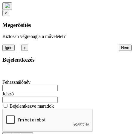
x
Megerősítés
Biztosan végrehajtja a műveletet?
x
Bejelentkezés
Fehasználónév
Jelszó
Bejelentkezve maradok