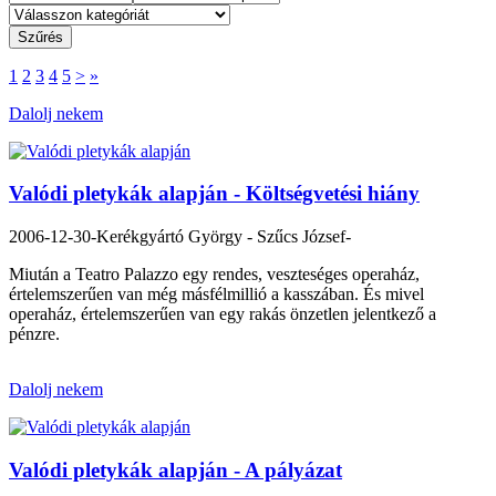
1
2
3
4
5
>
»
Dalolj nekem
Valódi pletykák alapján - Költségvetési hiány
2006-12-30
-Kerékgyártó György - Szűcs József-
Miután a Teatro Palazzo egy rendes, veszteséges operaház,
értelemszerűen van még másfélmillió a kasszában. És mivel
operaház, értelemszerűen van egy rakás önzetlen jelentkező a
pénzre.
Dalolj nekem
Valódi pletykák alapján - A pályázat