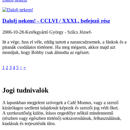
Dalolj nekem! - CCLVI / XXXI., befejező rész
2006-10-28
-Kerékgyártó György - Szűcs József-
Itt a vége, fuss el véle, eddig tartott a narancsdzsemek, a fánkok és a
piranák csodálatos története. Ha meg mégsem, akkor majd azt
mondjuk, hogy Bobby csak álmodta az egészet.
1
2
3
4
5
>
»
Jogi tudnivalók
A lapunkban megjelent szövegek a Café Momus, vagy a szerző
kizárólagos szellemi tulajdonát képezik és szerzői jog védi őket.
A szerkesztőség külön, írásos engedélye nélkül mindennemű
(részben vagy egészben történő) sokszorosításuk, felhasználásuk,
kiadásuk és terjesztésük tilos.