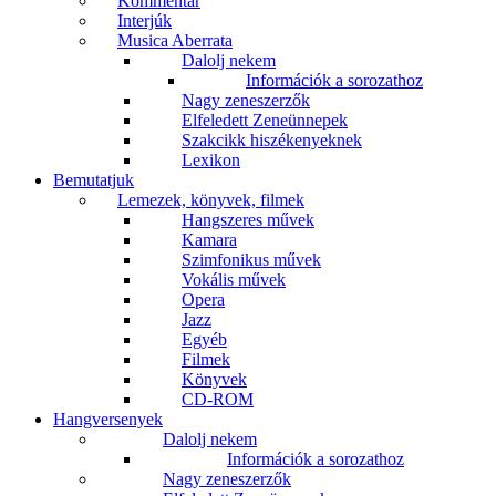
Kommentár
Interjúk
Musica Aberrata
Dalolj nekem
Információk a sorozathoz
Nagy zeneszerzők
Elfeledett Zeneünnepek
Szakcikk hiszékenyeknek
Lexikon
Bemutatjuk
Lemezek, könyvek, filmek
Hangszeres művek
Kamara
Szimfonikus művek
Vokális művek
Opera
Jazz
Egyéb
Filmek
Könyvek
CD-ROM
Hangversenyek
Dalolj nekem
Információk a sorozathoz
Nagy zeneszerzők