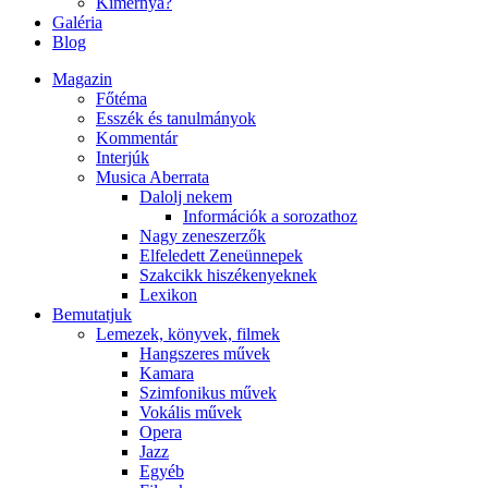
Kimernya?
Galéria
Blog
Magazin
Főtéma
Esszék és tanulmányok
Kommentár
Interjúk
Musica Aberrata
Dalolj nekem
Információk a sorozathoz
Nagy zeneszerzők
Elfeledett Zeneünnepek
Szakcikk hiszékenyeknek
Lexikon
Bemutatjuk
Lemezek, könyvek, filmek
Hangszeres művek
Kamara
Szimfonikus művek
Vokális művek
Opera
Jazz
Egyéb