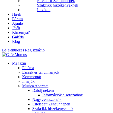
Elfeledett Zeneünnepek
Szakcikk hiszékenyeknek
Lexikon
Hírek
Fórum
Ajánló
Játék
Kimernya?
Galéria
Blog
Bejelentkezés
Regisztráció
Magazin
Főtéma
Esszék és tanulmányok
Kommentár
Interjúk
Musica Aberrata
Dalolj nekem
Információk a sorozathoz
Nagy zeneszerzők
Elfeledett Zeneünnepek
Szakcikk hiszékenyeknek