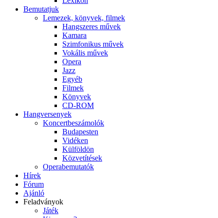
Lexikon
Bemutatjuk
Lemezek, könyvek, filmek
Hangszeres művek
Kamara
Szimfonikus művek
Vokális művek
Opera
Jazz
Egyéb
Filmek
Könyvek
CD-ROM
Hangversenyek
Koncertbeszámolók
Budapesten
Vidéken
Külföldön
Közvetítések
Operabemutatók
Hírek
Fórum
Ajánló
Feladványok
Játék