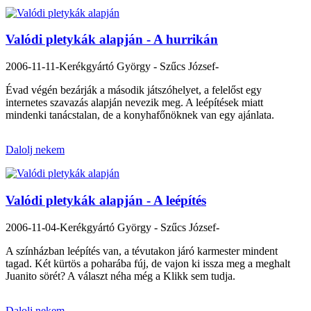
Valódi pletykák alapján - A hurrikán
2006-11-11
-Kerékgyártó György - Szűcs József-
Évad végén bezárják a második játszóhelyet, a felelőst egy
internetes szavazás alapján nevezik meg. A leépítések miatt
mindenki tanácstalan, de a konyhafőnöknek van egy ajánlata.
Dalolj nekem
Valódi pletykák alapján - A leépítés
2006-11-04
-Kerékgyártó György - Szűcs József-
A színházban leépítés van, a tévutakon járó karmester mindent
tagad. Két kürtös a poharába fúj, de vajon ki issza meg a meghalt
Juanito sörét? A választ néha még a Klikk sem tudja.
Dalolj nekem