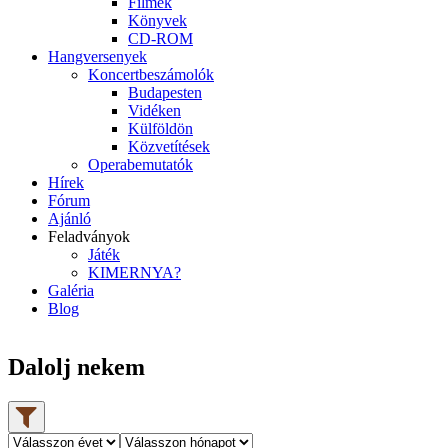
Filmek
Könyvek
CD-ROM
Hangversenyek
Koncertbeszámolók
Budapesten
Vidéken
Külföldön
Közvetítések
Operabemutatók
Hírek
Fórum
Ajánló
Feladványok
Játék
KIMERNYA?
Galéria
Blog
Dalolj nekem
