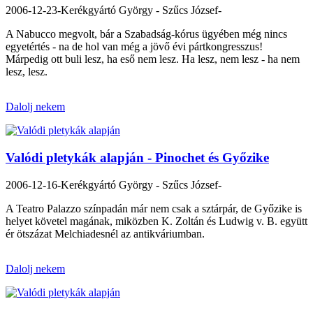
2006-12-23
-Kerékgyártó György - Szűcs József-
A Nabucco megvolt, bár a Szabadság-kórus ügyében még nincs
egyetértés - na de hol van még a jövő évi pártkongresszus!
Márpedig ott buli lesz, ha eső nem lesz. Ha lesz, nem lesz - ha nem
lesz, lesz.
Dalolj nekem
Valódi pletykák alapján - Pinochet és Győzike
2006-12-16
-Kerékgyártó György - Szűcs József-
A Teatro Palazzo színpadán már nem csak a sztárpár, de Győzike is
helyet követel magának, miközben K. Zoltán és Ludwig v. B. együtt
ér ötszázat Melchiadesnél az antikváriumban.
Dalolj nekem