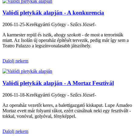
Valódi pletykák alapján - A konkurencia
2006-11-25
-Kerékgyártó György - Szűcs József-
A karmester repül és iszik, ahogy szokott - de most a terroristák
miatt. Az Isolán új operaház építését tervezik, pedig már így sem a
Teatro Palazzo a legszínvonalasabb játszóhely.
Dalolj nekem
Valódi pletykák alapján - A Mortaz Fesztivál
2006-11-18
-Kerékgyártó György - Szűcs József-
Az operaház vezetőt keres, a balettigazgató kiskaput. Lupe Amadeo
Mortaz evett már folyami rákot, ezért csinálnak neki egy fesztivált -
tokkal, vonóval, golyóval, fényképpel.
Dalolj nekem