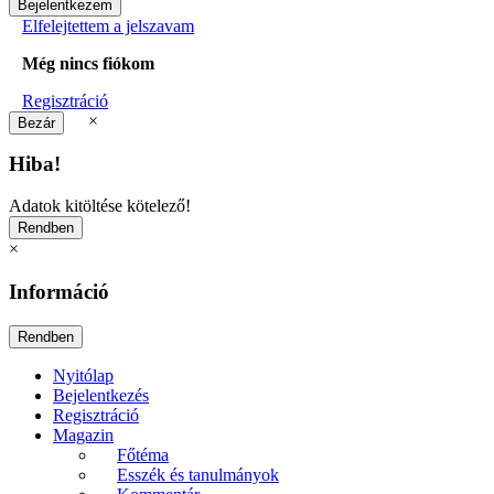
Elfelejtettem a jelszavam
Még nincs fiókom
Regisztráció
×
Hiba!
Adatok kitöltése kötelező!
×
Információ
Nyitólap
Bejelentkezés
Regisztráció
Magazin
Főtéma
Esszék és tanulmányok