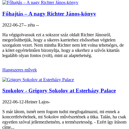
Főhajtás – A nagy Richter János-könyv
2022-06-27
-- zéta --
Ha végigolvassuk ezt a sokszor száz oldalt Richter Jánosról,
megerősíthetjük, hogy a sikeres karrierhez elsősorban végtelen
szorgalom vezet. Nem mintha Richter nem lett volna tehetséges, de
a kötet egyértelműen bizonyítja, hogy a sikerhez a szívós kitartás
legalább olyan fontos (volt), mint az alaptehetség.
Hangszeres művek
Szokolov - Grigory Sokolov at Esterházy Palace
2022-06-12
-Heiner Lajos-
S már látom, ismét nem fogom tudni megfogalmazni, mi ennek a
koncertfelvételnek, mi Sokolov művészetének a titka. Talán, ha csak
egyetlen szóval jellemezhetném, a természetesség. - Ezért így írásom
címe...