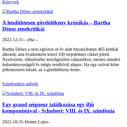
Könyvek
A lendületesen gördülékeny krónikás – Bartha
Dénes zenekritikái
2022-12-11
-- zéta --
Bartha Dénes a nem egészen öt év alatt bizonyítottan 465 kritikát
alkotott, ami évadonként közel 100 terjedelmes cikket jelent.
Nyelvezete, stílusérzéke lenyűgözően választékos, mentes minden
tudományosságtól és mégis rendkívül alapos. Ha egy szóval kéne
jellemeznem írásait, az a gördülékeny lenne.
Szimfonikus művek
Egy grand seigneur találkozása egy ifjú
komponistával - Schubert: VIII. és IX. szimfónia
2022-10-31
-Heiner Lajos-