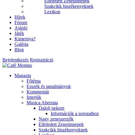
Elfeledett Zeneünnepek
Szakcikk hiszékenyeknek
Lexikon
Hírek
Fórum
Ajánló
Játék
Kimernya?
Galéria
Blog
Bejelentkezés
Regisztráció
Magazin
Főtéma
Esszék és tanulmányok
Kommentár
Interjúk
Musica Aberrata
Dalolj nekem
Információk a sorozathoz
Nagy zeneszerzők
Elfeledett Zeneünnepek
Szakcikk hiszékenyeknek