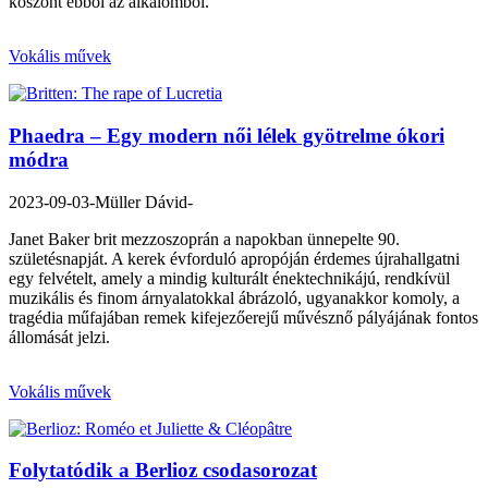
köszönt ebből az alkalomból.
Vokális művek
Phaedra – Egy modern női lélek gyötrelme ókori
módra
2023-09-03
-Müller Dávid-
Janet Baker brit mezzoszoprán a napokban ünnepelte 90.
születésnapját. A kerek évforduló apropóján érdemes újrahallgatni
egy felvételt, amely a mindig kulturált énektechnikájú, rendkívül
muzikális és finom árnyalatokkal ábrázoló, ugyanakkor komoly, a
tragédia műfajában remek kifejezőerejű művésznő pályájának fontos
állomását jelzi.
Vokális művek
Folytatódik a Berlioz csodasorozat