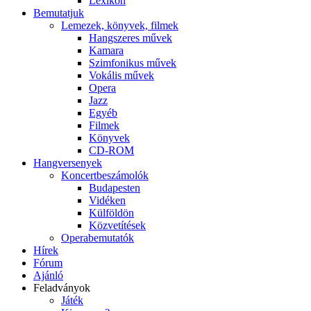
Lexikon
Bemutatjuk
Lemezek, könyvek, filmek
Hangszeres művek
Kamara
Szimfonikus művek
Vokális művek
Opera
Jazz
Egyéb
Filmek
Könyvek
CD-ROM
Hangversenyek
Koncertbeszámolók
Budapesten
Vidéken
Külföldön
Közvetítések
Operabemutatók
Hírek
Fórum
Ajánló
Feladványok
Játék