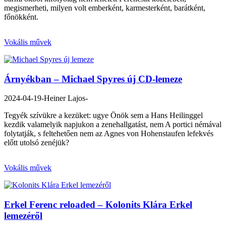
megismerheti, milyen volt emberként, karmesterként, barátként,
főnökként.
Vokális művek
Árnyékban – Michael Spyres új CD-lemeze
2024-04-19
-Heiner Lajos-
Tegyék szívükre a kezüket: ugye Önök sem a Hans Heilinggel
kezdik valamelyik napjukon a zenehallgatást, nem A portici némával
folytatják, s feltehetően nem az Agnes von Hohenstaufen lefekvés
előtt utolsó zenéjük?
Vokális művek
Erkel Ferenc reloaded – Kolonits Klára Erkel
lemezéről