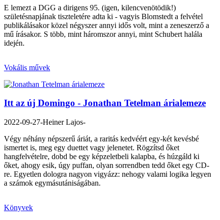
E lemezt a DGG a dirigens 95. (igen, kilencvenötödik!)
születésnapjának tiszteletére adta ki - vagyis Blomstedt a felvétel
publikálásakor közel négyszer annyi idős volt, mint a zeneszerző a
mű írásakor. S több, mint háromszor annyi, mint Schubert halála
idején.
Vokális művek
Itt az új Domingo - Jonathan Tetelman árialemeze
2022-09-27
-Heiner Lajos-
Végy néhány népszerű áriát, a raritás kedvéért egy-két kevésbé
ismertet is, meg egy duettet vagy jelenetet. Rögzítsd őket
hangfelvételre, dobd be egy képzeletbeli kalapba, és húzgáld ki
őket, ahogy esik, úgy puffan, olyan sorrendben tedd őket egy CD-
re. Egyetlen dologra nagyon vigyázz: nehogy valami logika legyen
a számok egymásutániságában.
Könyvek