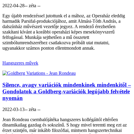
2022-04-28
-- zéta --
Egy újabb rendezéssel jutottunk el a mához, az Operaház eleddig
harmadik Parsifal-produkciójához, amit Almási-Tóth András, a
dalszínház művészeti vezetője jegyez. A rendező érezhetően
szakítani kívánt a korábbi operaházi képes mesekönyvszerű
felfogással. Munkája sejthetően a mű összetett
szimbólumrendszeréhez csatlakozva próbált utat mutatni,
ugyanakkor számos ponton ellentmondott annak.
Hangszeres művek
Silence, avagy variációk mindenkinek mindenkitől –
Gondolatok a Goldberg-variációk legújabb felvétele
nyomán
2022-03-13
-- zéta --
Jean Rondeau csembalójátéka hangszeres kollégáitól eltérően
dinamikailag gazdag és sokszínű. S hogy mivel teremti meg ezt az
érzet szintjén, már inkább filozófiai, mintsem hangszertechnikai