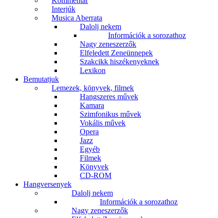
Kommentár
Interjúk
Musica Aberrata
Dalolj nekem
Információk a sorozathoz
Nagy zeneszerzők
Elfeledett Zeneünnepek
Szakcikk hiszékenyeknek
Lexikon
Bemutatjuk
Lemezek, könyvek, filmek
Hangszeres művek
Kamara
Szimfonikus művek
Vokális művek
Opera
Jazz
Egyéb
Filmek
Könyvek
CD-ROM
Hangversenyek
Dalolj nekem
Információk a sorozathoz
Nagy zeneszerzők