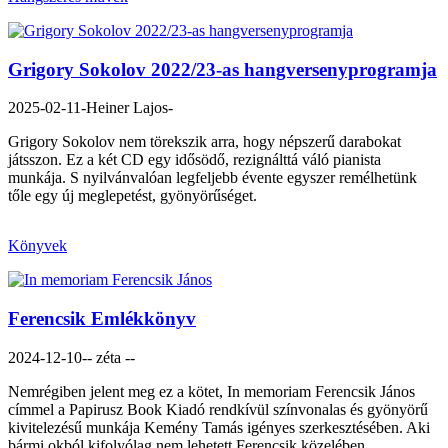
Grigory Sokolov 2022/23-as hangversenyprogramja
2025-02-11
-Heiner Lajos-
Grigory Sokolov nem törekszik arra, hogy népszerű darabokat
játsszon. Ez a két CD egy idősödő, rezignálttá váló pianista
munkája. S nyilvánvalóan legfeljebb évente egyszer remélhetünk
tőle egy új meglepetést, gyönyörűséget.
Könyvek
Ferencsik Emlékkönyv
2024-12-10
-- zéta --
Nemrégiben jelent meg ez a kötet, In memoriam Ferencsik János
címmel a Papirusz Book Kiadó rendkívül színvonalas és gyönyörű
kivitelezésű munkája Kemény Tamás igényes szerkesztésében. Aki
bármi okból kifolyólag nem lehetett Ferencsik közelében,