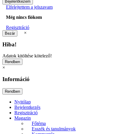
Elfelejtettem a jelszavam
Még nincs fiókom
Regisztráció
×
Hiba!
Adatok kitöltése kötelező!
×
Információ
Nyitólap
Bejelentkezés
Regisztráció
Magazin
Főtéma
Esszék és tanulmányok