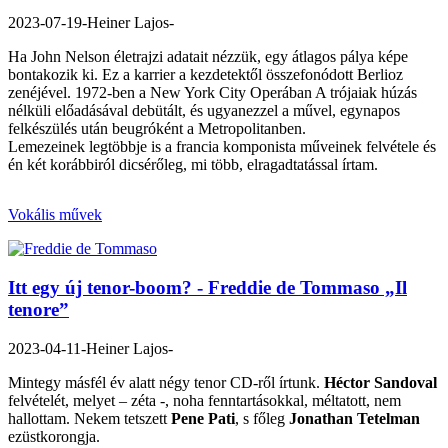
2023-07-19
-Heiner Lajos-
Ha John Nelson életrajzi adatait nézzük, egy átlagos pálya képe
bontakozik ki. Ez a karrier a kezdetektől összefonódott Berlioz
zenéjével. 1972-ben a New York City Operában A trójaiak húzás
nélküli előadásával debütált, és ugyanezzel a művel, egynapos
felkészülés után beugróként a Metropolitanben.
Lemezeinek legtöbbje is a francia komponista műveinek felvétele és
én két korábbiról dicsérőleg, mi több, elragadtatással írtam.
Vokális művek
Itt egy új tenor-boom? - Freddie de Tommaso „Il
tenore”
2023-04-11
-Heiner Lajos-
Mintegy másfél év alatt négy tenor CD-ről írtunk.
Héctor Sandoval
felvételét, melyet – zéta -, noha fenntartásokkal, méltatott, nem
hallottam. Nekem tetszett
Pene Pati
, s főleg
Jonathan Tetelman
ezüstkorongja.