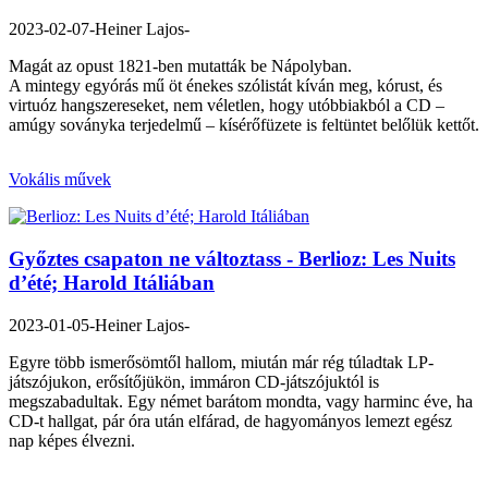
2023-02-07
-Heiner Lajos-
Magát az opust 1821-ben mutatták be Nápolyban.
A mintegy egyórás mű öt énekes szólistát kíván meg, kórust, és
virtuóz hangszereseket, nem véletlen, hogy utóbbiakból a CD –
amúgy soványka terjedelmű – kísérőfüzete is feltüntet belőlük kettőt.
Vokális művek
Győztes csapaton ne változtass - Berlioz: Les Nuits
d’été; Harold Itáliában
2023-01-05
-Heiner Lajos-
Egyre több ismerősömtől hallom, miután már rég túladtak LP-
játszójukon, erősítőjükön, immáron CD-játszójuktól is
megszabadultak. Egy német barátom mondta, vagy harminc éve, ha
CD-t hallgat, pár óra után elfárad, de hagyományos lemezt egész
nap képes élvezni.