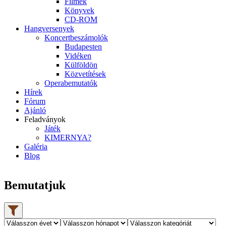
Filmek
Könyvek
CD-ROM
Hangversenyek
Koncertbeszámolók
Budapesten
Vidéken
Külföldön
Közvetítések
Operabemutatók
Hírek
Fórum
Ajánló
Feladványok
Játék
KIMERNYA?
Galéria
Blog
Bemutatjuk
