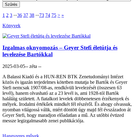
1
2
3
∙∙∙
36
37
38
∙∙∙
73
74
75
>
»
Könyvek
Izgalmas oknyomozás – Geyer Stefi életútja és
levelezése Bartókkal
2025-03-05
-- zéta --
A Balassi Kiadó és a HUN-REN BTK Zenetudományi Intézet
közös és igazán terjedelmes kötetben mutatja be Bartók és Geyer
Stefi nemcsak 1907/08-as, rendkívüli levelezését (összesen 63
levél), hanem olvasható az a 23 levél is, ami 1928-tól Bartók
haláláig született. A fiatalkori levelek döbbenetesen érzékenyek és
mélyek. Irodalmi értékűek mindkét fél részéről. És ahogy olvassuk,
nyomban világossá válik, miért döntött úgy majd fél évszázadon át
Geyer Stefi, hogy maradjon előadatlan a mű. Az utóbbi évtized
messze legizgalmasabb zenei publikációja.
Hangszeres művek