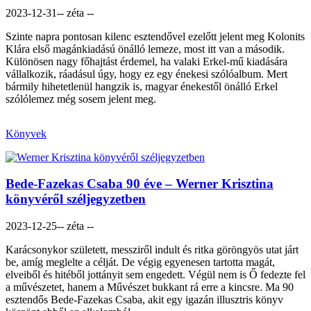
2023-12-31
-- zéta --
Szinte napra pontosan kilenc esztendővel ezelőtt jelent meg Kolonits
Klára első magánkiadású önálló lemeze, most itt van a második.
Különösen nagy főhajtást érdemel, ha valaki Erkel-mű kiadására
vállalkozik, ráadásul úgy, hogy ez egy énekesi szólóalbum. Mert
bármily hihetetlenül hangzik is, magyar énekestől önálló Erkel
szólólemez még sosem jelent meg.
Könyvek
Bede-Fazekas Csaba 90 éve – Werner Krisztina
könyvéről széljegyzetben
2023-12-25
-- zéta --
Karácsonykor született, messziről indult és ritka göröngyös utat járt
be, amíg meglelte a célját. De végig egyenesen tartotta magát,
elveiből és hitéből jottányit sem engedett. Végül nem is Ő fedezte fel
a művészetet, hanem a Művészet bukkant rá erre a kincsre. Ma 90
esztendős Bede-Fazekas Csaba, akit egy igazán illusztris könyv