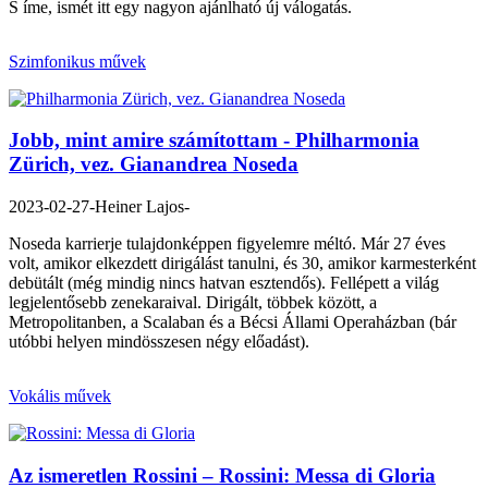
S íme, ismét itt egy nagyon ajánlható új válogatás.
Szimfonikus művek
Jobb, mint amire számítottam - Philharmonia
Zürich, vez. Gianandrea Noseda
2023-02-27
-Heiner Lajos-
Noseda karrierje tulajdonképpen figyelemre méltó. Már 27 éves
volt, amikor elkezdett dirigálást tanulni, és 30, amikor karmesterként
debütált (még mindig nincs hatvan esztendős). Fellépett a világ
legjelentősebb zenekaraival. Dirigált, többek között, a
Metropolitanben, a Scalaban és a Bécsi Állami Operaházban (bár
utóbbi helyen mindösszesen négy előadást).
Vokális művek
Az ismeretlen Rossini – Rossini: Messa di Gloria