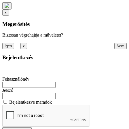
x
Megerősítés
Biztosan végrehajtja a műveletet?
x
Bejelentkezés
Fehasználónév
Jelszó
Bejelentkezve maradok