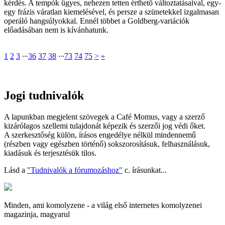
kérdés. A tempók ügyes, nehezen tetten érthető változtatásaival, egy-
egy frázis váratlan kiemelésével, és persze a szünetekkel izgalmasan
operáló hangsúlyokkal. Ennél többet a Goldberg-variációk
előadásában nem is kívánhatunk.
1
2
3
∙∙∙
36
37
38
∙∙∙
73
74
75
>
»
Jogi tudnivalók
A lapunkban megjelent szövegek a Café Momus, vagy a szerző
kizárólagos szellemi tulajdonát képezik és szerzői jog védi őket.
A szerkesztőség külön, írásos engedélye nélkül mindennemű
(részben vagy egészben történő) sokszorosításuk, felhasználásuk,
kiadásuk és terjesztésük tilos.
Lásd a
"Tudnivalók a fórumozáshoz"
c. írásunkat...
Minden, ami komolyzene - a világ első internetes komolyzenei
magazinja, magyarul