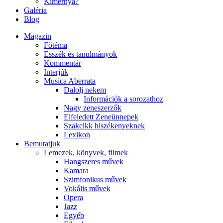
Kimernya?
Galéria
Blog
Magazin
Főtéma
Esszék és tanulmányok
Kommentár
Interjúk
Musica Aberrata
Dalolj nekem
Információk a sorozathoz
Nagy zeneszerzők
Elfeledett Zeneünnepek
Szakcikk hiszékenyeknek
Lexikon
Bemutatjuk
Lemezek, könyvek, filmek
Hangszeres művek
Kamara
Szimfonikus művek
Vokális művek
Opera
Jazz
Egyéb