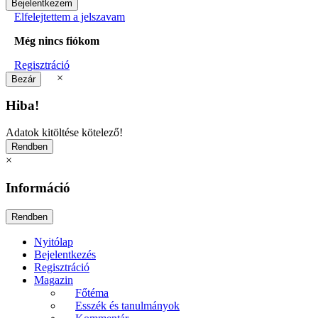
Elfelejtettem a jelszavam
Még nincs fiókom
Regisztráció
×
Hiba!
Adatok kitöltése kötelező!
×
Információ
Nyitólap
Bejelentkezés
Regisztráció
Magazin
Főtéma
Esszék és tanulmányok