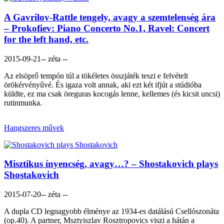
A Gavrilov-Rattle tengely, avagy a szemtelenség ára
– Prokofiev: Piano Concerto No.1, Ravel: Concert
for the left hand, etc.
2015-09-21
-- zéta --
Az elsöprő tempón túl a tökéletes összjáték teszi e felvételt
örökérvényűvé. És igaza volt annak, aki ezt két ifjút a stúdióba
küldte, ez ma csak öreguras kocogás lenne, kellemes (és kicsit uncsi)
rutinmunka.
Hangszeres művek
Misztikus ínyencség, avagy…? – Shostakovich plays
Shostakovich
2015-07-20
-- zéta --
A dupla CD legnagyobb élménye az 1934-es datálású Csellószonáta
(op.40). A partner, Msztyiszlav Rosztropovics viszi a hátán a