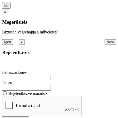
x
Megerősítés
Biztosan végrehajtja a műveletet?
x
Bejelentkezés
Fehasználónév
Jelszó
Bejelentkezve maradok