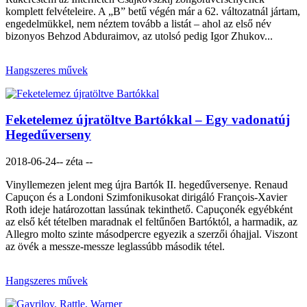
komplett felvételeire. A „B” betű végén már a 62. változatnál jártam,
engedelmükkel, nem néztem tovább a listát – ahol az első név
bizonyos Behzod Abduraimov, az utolsó pedig Igor Zhukov...
Hangszeres művek
Feketelemez újratöltve Bartókkal – Egy vadonatúj
Hegedűverseny
2018-06-24
-- zéta --
Vinyllemezen jelent meg újra Bartók II. hegedűversenye. Renaud
Capuçon és a Londoni Szimfonikusokat dirigáló François-Xavier
Roth ideje határozottan lassúnak tekinthető. Capuçonék egyébként
az első két tételben maradnak el feltűnően Bartóktól, a harmadik, az
Allegro molto szinte másodpercre egyezik a szerzői óhajjal. Viszont
az övék a messze-messze leglassúbb második tétel.
Hangszeres művek