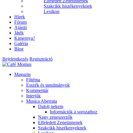
Elfeledett Zeneünnepek
Szakcikk hiszékenyeknek
Lexikon
Hírek
Fórum
Ajánló
Játék
Kimernya?
Galéria
Blog
Bejelentkezés
Regisztráció
Magazin
Főtéma
Esszék és tanulmányok
Kommentár
Interjúk
Musica Aberrata
Dalolj nekem
Információk a sorozathoz
Nagy zeneszerzők
Elfeledett Zeneünnepek
Szakcikk hiszékenyeknek