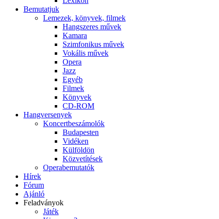
Lexikon
Bemutatjuk
Lemezek, könyvek, filmek
Hangszeres művek
Kamara
Szimfonikus művek
Vokális művek
Opera
Jazz
Egyéb
Filmek
Könyvek
CD-ROM
Hangversenyek
Koncertbeszámolók
Budapesten
Vidéken
Külföldön
Közvetítések
Operabemutatók
Hírek
Fórum
Ajánló
Feladványok
Játék