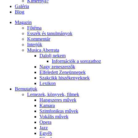
Kimernya?
Galéria
Blog
Magazin
Főtéma
Esszék és tanulmányok
Kommentár
Interjúk
Musica Aberrata
Dalolj nekem
Információk a sorozathoz
Nagy zeneszerzők
Elfeledett Zeneünnepek
Szakcikk hiszékenyeknek
Lexikon
Bemutatjuk
Lemezek, könyvek, filmek
Hangszeres művek
Kamara
Szimfonikus művek
Vokális művek
Opera
Jazz
Egyéb