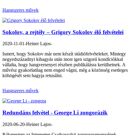
Hangszeres művek
Sokolov, a rejtély – Grigory Sokolov élő felvételei
2020-11-01
-Heiner Lajos-
Ismert, hogy Sokolov már nem készít stúdiófelvételeket. Mintegy
negyedszázadnyi kihagyás után most igen szigorú kondíciókkal
vállalta, hogy hangversenyei részben publikálásra kerülhetnek. A
művész gyakorlatilag nem enged vágni, még a közönség esetleges
köhögését sem hagyja retusálni.
Hangszeres művek
Redundáns felvétel - George Li zongorázik
2020-06-20
-Heiner Lajos-
Rákerestem az Interneten Csajkovszkij zongoraversenyének