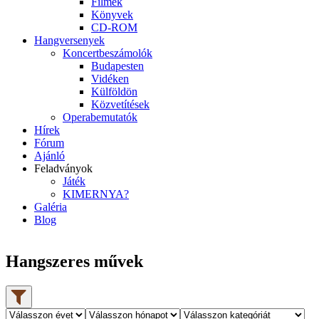
Filmek
Könyvek
CD-ROM
Hangversenyek
Koncertbeszámolók
Budapesten
Vidéken
Külföldön
Közvetítések
Operabemutatók
Hírek
Fórum
Ajánló
Feladványok
Játék
KIMERNYA?
Galéria
Blog
Hangszeres művek
