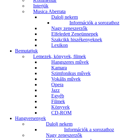
Kommentár
Interjúk
Musica Aberrata
Dalolj nekem
Információk a sorozathoz
Nagy zeneszerzők
Elfeledett Zeneünnepek
Szakcikk hiszékenyeknek
Lexikon
Bemutatjuk
Lemezek, könyvek, filmek
Hangszeres művek
Kamara
Szimfonikus művek
Vokális művek
Opera
Jazz
Egyéb
Filmek
Könyvek
CD-ROM
Hangversenyek
Dalolj nekem
Információk a sorozathoz
Nagy zeneszerzők