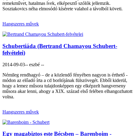
remekművet, hatalmas ívek, elképesztő szólók jellemzik.
Sosztakovics néha elmosódó kísérete valahol a távolból követi.
Hangszeres művek
Schubertiáda (Bertrand Chamayou Schubert-
felvételei)
2014-09-03
-- eszbé --
Némileg rendhagyó – de a közlendő fényében nagyon is érthető -
módon az előadó írta a cd borítójának fülszövegét. Ebből kiderül,
hogy a lemez műsora tulajdonképpen egy elképzelt hangverseny
műsora akar lenni, ahogy a XIX. század első felében elhangozhatott
volna.
Hangszeres művek
Egy magabiztos este Bécsben – Barenboim -