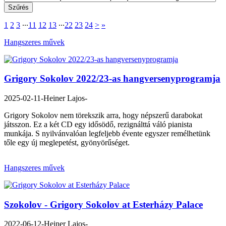
1
2
3
∙∙∙
11
12
13
∙∙∙
22
23
24
>
»
Hangszeres művek
Grigory Sokolov 2022/23-as hangversenyprogramja
2025-02-11
-Heiner Lajos-
Grigory Sokolov nem törekszik arra, hogy népszerű darabokat
játsszon. Ez a két CD egy idősödő, rezignálttá váló pianista
munkája. S nyilvánvalóan legfeljebb évente egyszer remélhetünk
tőle egy új meglepetést, gyönyörűséget.
Hangszeres művek
Szokolov - Grigory Sokolov at Esterházy Palace
2022-06-12
-Heiner Lajos-