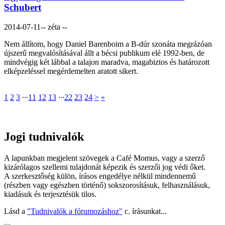
Schubert
2014-07-11
-- zéta --
Nem állítom, hogy Daniel Barenboim a B-dúr szonáta megrázóan
újszerű megvalósításával állt a bécsi publikum elé 1992-ben, de
mindvégig két lábbal a talajon maradva, magabiztos és határozott
elképzeléssel megérdemelten aratott sikert.
1
2
3
∙∙∙
11
12
13
∙∙∙
22
23
24
>
»
Jogi tudnivalók
A lapunkban megjelent szövegek a Café Momus, vagy a szerző
kizárólagos szellemi tulajdonát képezik és szerzői jog védi őket.
A szerkesztőség külön, írásos engedélye nélkül mindennemű
(részben vagy egészben történő) sokszorosításuk, felhasználásuk,
kiadásuk és terjesztésük tilos.
Lásd a
"Tudnivalók a fórumozáshoz"
c. írásunkat...