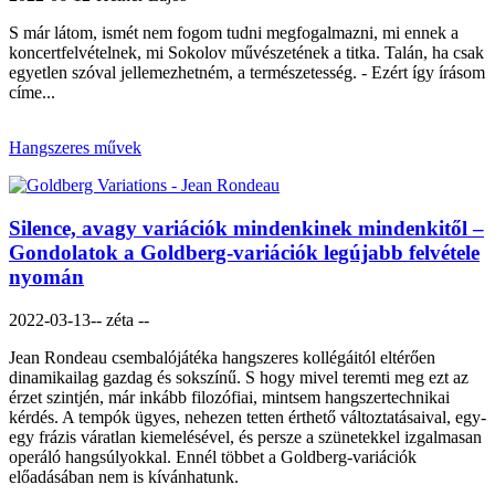
S már látom, ismét nem fogom tudni megfogalmazni, mi ennek a
koncertfelvételnek, mi Sokolov művészetének a titka. Talán, ha csak
egyetlen szóval jellemezhetném, a természetesség. - Ezért így írásom
címe...
Hangszeres művek
Silence, avagy variációk mindenkinek mindenkitől –
Gondolatok a Goldberg-variációk legújabb felvétele
nyomán
2022-03-13
-- zéta --
Jean Rondeau csembalójátéka hangszeres kollégáitól eltérően
dinamikailag gazdag és sokszínű. S hogy mivel teremti meg ezt az
érzet szintjén, már inkább filozófiai, mintsem hangszertechnikai
kérdés. A tempók ügyes, nehezen tetten érthető változtatásaival, egy-
egy frázis váratlan kiemelésével, és persze a szünetekkel izgalmasan
operáló hangsúlyokkal. Ennél többet a Goldberg-variációk
előadásában nem is kívánhatunk.