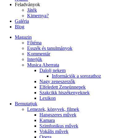
Feladványok
Játék
Kimernya?
Galéria
Blog
Magazin
Főtéma
Esszék és tanulmányok
Kommentár
Interjúk
Musica Aberrata
Dalolj nekem
Információk a sorozathoz
Nagy zeneszerzők
Elfeledett Zeneünnepek
Szakcikk hiszékenyeknek
Lexikon
Bemutatjuk
Lemezek, könyvek, filmek
Hangszeres művek
Kamara
Szimfonikus művek
Vokális művek
Opera