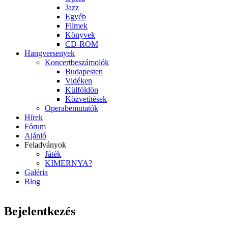
Jazz
Egyéb
Filmek
Könyvek
CD-ROM
Hangversenyek
Koncertbeszámolók
Budapesten
Vidéken
Külföldön
Közvetítések
Operabemutatók
Hírek
Fórum
Ajánló
Feladványok
Játék
KIMERNYA?
Galéria
Blog
Bejelentkezés