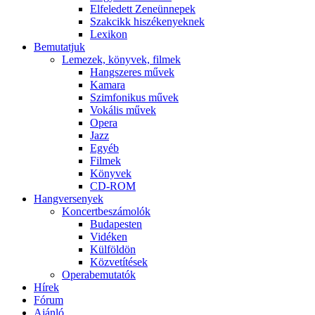
Elfeledett Zeneünnepek
Szakcikk hiszékenyeknek
Lexikon
Bemutatjuk
Lemezek, könyvek, filmek
Hangszeres művek
Kamara
Szimfonikus művek
Vokális művek
Opera
Jazz
Egyéb
Filmek
Könyvek
CD-ROM
Hangversenyek
Koncertbeszámolók
Budapesten
Vidéken
Külföldön
Közvetítések
Operabemutatók
Hírek
Fórum
Ajánló