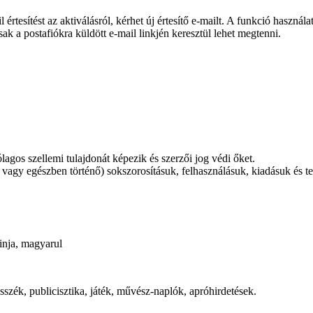
tesítést az aktiválásról, kérhet új értesítő e-mailt. A funkció használa
ak a postafiókra küldött e-mail linkjén keresztül lehet megtenni.
gos szellemi tulajdonát képezik és szerzői jog védi őket.
agy egészben történő) sokszorosításuk, felhasználásuk, kiadásuk és ter
inja, magyarul
szék, publicisztika, játék, művész-naplók, apróhirdetések.