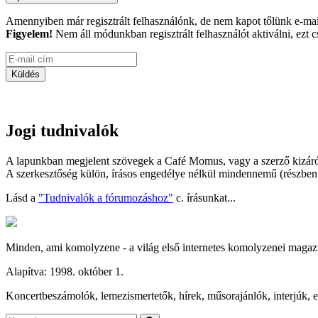
Amennyiben már regisztrált felhasználónk, de nem kapot tőlünk e-mail ér
Figyelem!
Nem áll módunkban regisztrált felhasználót aktiválni, ezt cs
Jogi tudnivalók
A lapunkban megjelent szövegek a Café Momus, vagy a szerző kizáróla
A szerkesztőség külön, írásos engedélye nélkül mindennemű (részben v
Lásd a
"Tudnivalók a fórumozáshoz"
c. írásunkat...
Minden, ami komolyzene - a világ első internetes komolyzenei magaz
Alapítva: 1998. október 1.
Koncertbeszámolók, lemezismertetők, hírek, műsorajánlók, interjúk, es