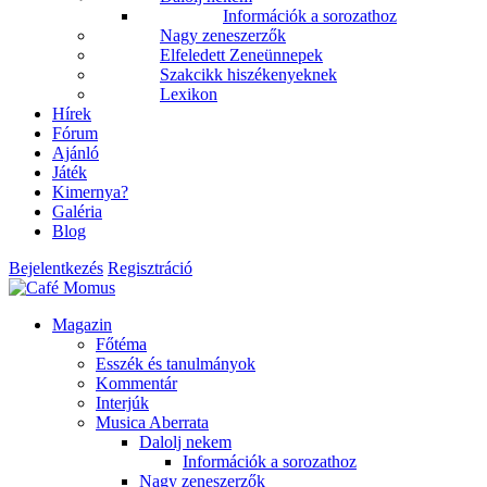
Információk a sorozathoz
Nagy zeneszerzők
Elfeledett Zeneünnepek
Szakcikk hiszékenyeknek
Lexikon
Hírek
Fórum
Ajánló
Játék
Kimernya?
Galéria
Blog
Bejelentkezés
Regisztráció
Magazin
Főtéma
Esszék és tanulmányok
Kommentár
Interjúk
Musica Aberrata
Dalolj nekem
Információk a sorozathoz
Nagy zeneszerzők