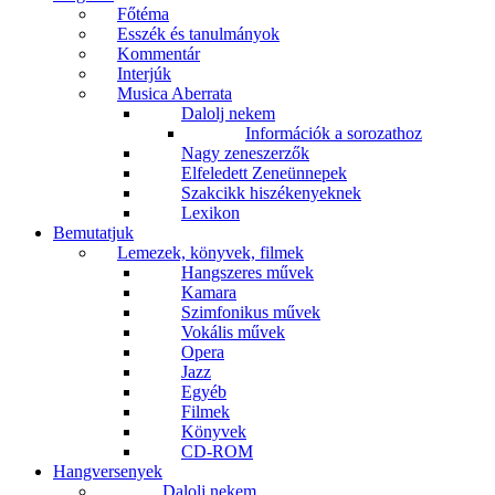
Főtéma
Esszék és tanulmányok
Kommentár
Interjúk
Musica Aberrata
Dalolj nekem
Információk a sorozathoz
Nagy zeneszerzők
Elfeledett Zeneünnepek
Szakcikk hiszékenyeknek
Lexikon
Bemutatjuk
Lemezek, könyvek, filmek
Hangszeres művek
Kamara
Szimfonikus művek
Vokális művek
Opera
Jazz
Egyéb
Filmek
Könyvek
CD-ROM
Hangversenyek
Dalolj nekem