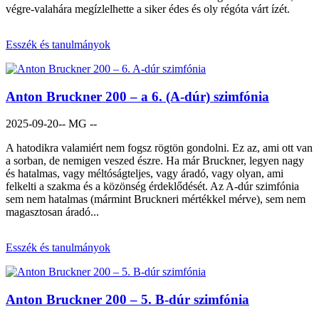
végre-valahára megízlelhette a siker édes és oly régóta várt ízét.
Esszék és tanulmányok
Anton Bruckner 200 – a 6. (A-dúr) szimfónia
2025-09-20
-- MG --
A hatodikra valamiért nem fogsz rögtön gondolni. Ez az, ami ott van
a sorban, de nemigen veszed észre. Ha már Bruckner, legyen nagy
és hatalmas, vagy méltóságteljes, vagy áradó, vagy olyan, ami
felkelti a szakma és a közönség érdeklődését. Az A-dúr szimfónia
sem nem hatalmas (mármint Bruckneri mértékkel mérve), sem nem
magasztosan áradó...
Esszék és tanulmányok
Anton Bruckner 200 – 5. B-dúr szimfónia