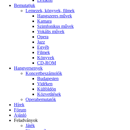
Lexikon
Bemutatjuk
Lemezek, könyvek, filmek
Hangszeres művek
Kamara
Szimfonikus művek
Vokális művek
Opera
Jazz
Egyéb
Filmek
Könyvek
CD-ROM
Hangversenyek
Koncertbeszámolók
Budapesten
Vidéken
Külföldön
Közvetítések
Operabemutatók
Hírek
Fórum
Ajánló
Feladványok
Játék