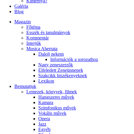
Kimernya?
Galéria
Blog
Magazin
Főtéma
Esszék és tanulmányok
Kommentár
Interjúk
Musica Aberrata
Dalolj nekem
Információk a sorozathoz
Nagy zeneszerzők
Elfeledett Zeneünnepek
Szakcikk hiszékenyeknek
Lexikon
Bemutatjuk
Lemezek, könyvek, filmek
Hangszeres művek
Kamara
Szimfonikus művek
Vokális művek
Opera
Jazz
Egyéb