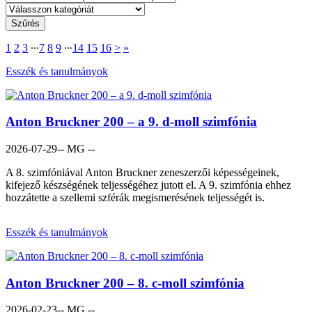
1
2
3
∙∙∙
7
8
9
∙∙∙
14
15
16
>
»
Esszék és tanulmányok
Anton Bruckner 200 – a 9. d-moll szimfónia
2026-07-29
-- MG --
A 8. szimfóniával Anton Bruckner zeneszerzői képességeinek,
kifejező készségének teljességéhez jutott el. A 9. szimfónia ehhez
hozzátette a szellemi szférák megismerésének teljességét is.
Esszék és tanulmányok
Anton Bruckner 200 – 8. c-moll szimfónia
2026-02-23
-- MG --