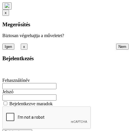
x
Megerősítés
Biztosan végrehajtja a műveletet?
x
Bejelentkezés
Fehasználónév
Jelszó
Bejelentkezve maradok