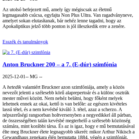
Az utolsó befejezett mű, amely így mégiscsak az életmű
legmagasabb csúcsa, egyfajta Non Plus Ultra. Van ragadványneve,
amelyet sokan elutasítanak, bár nehéz lenne tagadni, hogy az
Apokaliptikus jelző több ponton is jól illeszkedik erre a zenére.
Esszék és tanulmányok
Anton Bruckner 200 – a 7. (E-dúr) szimfónia
2025-12-01
-- MG --
A
hetedik
valamiért Bruckner azon szimfóniája, amely a közös
nevezőt jelenti a szélesebb körű alaprepertoár és a különc osztrák
mester művei között. Nem nehéz belátni, hogy főként melyek
lehetnek ennek az okai, kettő is van belőle: az egészen kivételes
lassú tétel, és a nem kevésbé kiváló 3. tétel, azaz a scherzo. A
népszerűségi rangsorban holtversenyben a negyedikkel áll párban,
de összességében talán kevésbé megterhelő a szélesebb közönség
számára, mint korábbi társa. És az is igaz, hogy e mű bemutatásával
élte meg Bruckner élete legnagyobb sikerét: mikor Arthur Nikisch a
Gewandhaus zenekara élén bemutatta 1884. végén a szimfóniát,