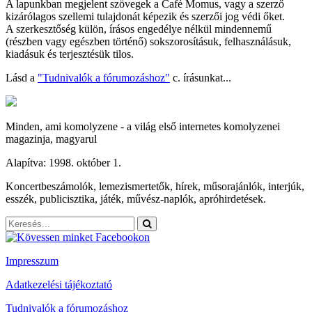
A lapunkban megjelent szövegek a Café Momus, vagy a szerző
kizárólagos szellemi tulajdonát képezik és szerzői jog védi őket.
A szerkesztőség külön, írásos engedélye nélkül mindennemű
(részben vagy egészben történő) sokszorosításuk, felhasználásuk,
kiadásuk és terjesztésük tilos.
Lásd a
"Tudnivalók a fórumozáshoz"
c. írásunkat...
Minden, ami komolyzene - a világ első internetes komolyzenei
magazinja, magyarul
Alapítva: 1998. október 1.
Koncertbeszámolók, lemezismertetők, hírek, műsorajánlók, interjúk,
esszék, publicisztika, játék, művész-naplók, apróhirdetések.
Impresszum
Adatkezelési tájékoztató
Tudnivalók a fórumozáshoz