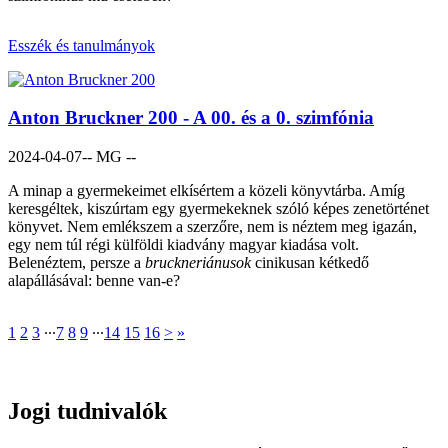
Esszék és tanulmányok
Anton Bruckner 200 - A 00. és a 0. szimfónia
2024-04-07
-- MG --
A minap a gyermekeimet elkísértem a közeli könyvtárba. Amíg
keresgéltek, kiszúrtam egy gyermekeknek szóló képes zenetörténet
könyvet. Nem emlékszem a szerzőre, nem is néztem meg igazán,
egy nem túl régi külföldi kiadvány magyar kiadása volt.
Belenéztem, persze a
bruckneriánusok
cinikusan kétkedő
alapállásával: benne van-e?
1
2
3
∙∙∙
7
8
9
∙∙∙
14
15
16
>
»
Jogi tudnivalók