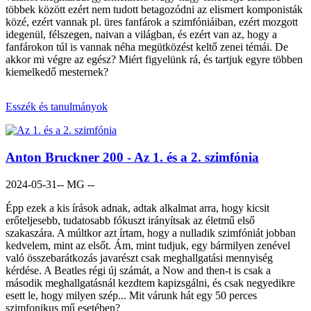
többek között ezért nem tudott betagozódni az elismert komponisták
közé, ezért vannak pl. üres fanfárok a szimfóniáiban, ezért mozgott
idegenül, félszegen, naivan a világban, és ezért van az, hogy a
fanfárokon túl is vannak néha megütközést keltő zenei témái. De
akkor mi végre az egész? Miért figyelünk rá, és tartjuk egyre többen
kiemelkedő mesternek?
Esszék és tanulmányok
Anton Bruckner 200 - Az 1. és a 2. szimfónia
2024-05-31
-- MG --
Épp ezek a kis írások adnak, adtak alkalmat arra, hogy kicsit
erőteljesebb, tudatosabb fókuszt irányítsak az életmű első
szakaszára. A múltkor azt írtam, hogy a nulladik szimfóniát jobban
kedvelem, mint az elsőt. Ám, mint tudjuk, egy bármilyen zenével
való összebarátkozás javarészt csak meghallgatási mennyiség
kérdése. A Beatles régi új számát, a Now and then-t is csak a
második meghallgatásnál kezdtem kapizsgálni, és csak negyedikre
esett le, hogy milyen szép... Mit várunk hát egy 50 perces
szimfonikus mű esetében?