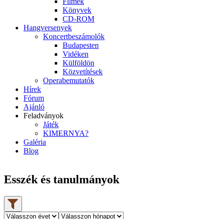
Filmek
Könyvek
CD-ROM
Hangversenyek
Koncertbeszámolók
Budapesten
Vidéken
Külföldön
Közvetítések
Operabemutatók
Hírek
Fórum
Ajánló
Feladványok
Játék
KIMERNYA?
Galéria
Blog
Esszék és tanulmányok
