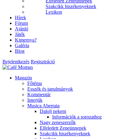
Elfeledett Zeneünnepek
Szakcikk hiszékenyeknek
Lexikon
Hírek
Fórum
Ajánló
Játék
Kimernya?
Galéria
Blog
Bejelentkezés
Regisztráció
Magazin
Főtéma
Esszék és tanulmányok
Kommentár
Interjúk
Musica Aberrata
Dalolj nekem
Információk a sorozathoz
Nagy zeneszerzők
Elfeledett Zeneünnepek
Szakcikk hiszékenyeknek