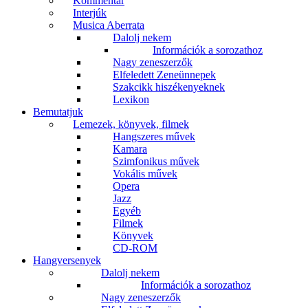
Kommentár
Interjúk
Musica Aberrata
Dalolj nekem
Információk a sorozathoz
Nagy zeneszerzők
Elfeledett Zeneünnepek
Szakcikk hiszékenyeknek
Lexikon
Bemutatjuk
Lemezek, könyvek, filmek
Hangszeres művek
Kamara
Szimfonikus művek
Vokális művek
Opera
Jazz
Egyéb
Filmek
Könyvek
CD-ROM
Hangversenyek
Dalolj nekem
Információk a sorozathoz
Nagy zeneszerzők