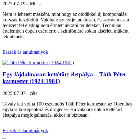
2025-07-19
-- MG --
Nem is lehetett másként, mint hogy az ötödikkel új komponálási
korszak kezdődött. Valóban: szerzője tudatosan, és szorgalmasan
fedezett fel eleddig nem érintett alkotói területeket. Technikai
értelemben éppen ezért erre a szimfóniára sokan kísérleti műként
tekintenek.
Esszék és tanulmányok
Egy fájdalmasan kettétört életpálya – Tóth Péter
karmester (1924-1981)
2025-07-07
-- zéta --
Tavaly lett volna 100 esztendős Tóth Péter karmester, az Operaház
egykori korrepetitora és dirigense. Ha valakire illik a kettétört
életpálya megfogalmazás, akkor rá biztosan.
Esszék és tanulmányok