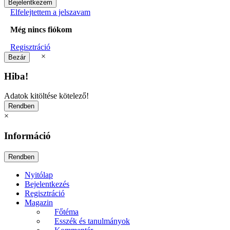
Elfelejtettem a jelszavam
Még nincs fiókom
Regisztráció
×
Hiba!
Adatok kitöltése kötelező!
×
Információ
Nyitólap
Bejelentkezés
Regisztráció
Magazin
Főtéma
Esszék és tanulmányok