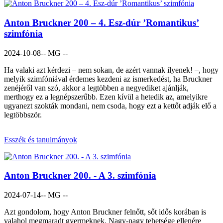
Anton Bruckner 200 – 4. Esz-dúr ’Romantikus’
szimfónia
2024-10-08
-- MG --
Ha valaki azt kérdezi – nem sokan, de azért vannak ilyenek! –, hogy
melyik szimfóniával érdemes kezdeni az ismerkedést, ha Bruckner
zenéjéről van szó, akkor a legtöbben a negyediket ajánlják,
merthogy ez a legnépszerűbb. Ezen kívül a hetedik az, amelyikre
ugyanezt szokták mondani, nem csoda, hogy ezt a kettőt adják elő a
legtöbbször.
Esszék és tanulmányok
Anton Bruckner 200. - A 3. szimfónia
2024-07-14
-- MG --
Azt gondolom, hogy Anton Bruckner felnőtt, sőt idős korában is
valahol megmaradt gyermeknek. Nagy-nagy tehetsége ellenére