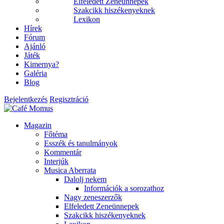
Elfeledett Zeneünnepek
Szakcikk hiszékenyeknek
Lexikon
Hírek
Fórum
Ajánló
Játék
Kimernya?
Galéria
Blog
Bejelentkezés
Regisztráció
Magazin
Főtéma
Esszék és tanulmányok
Kommentár
Interjúk
Musica Aberrata
Dalolj nekem
Információk a sorozathoz
Nagy zeneszerzők
Elfeledett Zeneünnepek
Szakcikk hiszékenyeknek