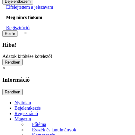
Elfelejtettem a jelszavam
Még nincs fiókom
Regisztráció
×
Hiba!
Adatok kitöltése kötelező!
×
Információ
Nyitólap
Bejelentkezés
Regisztráció
Magazin
Főtéma
Esszék és tanulmányok