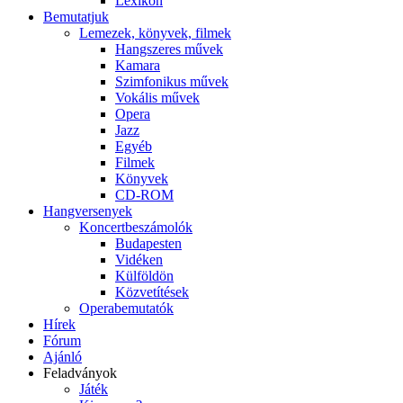
Lexikon
Bemutatjuk
Lemezek, könyvek, filmek
Hangszeres művek
Kamara
Szimfonikus művek
Vokális művek
Opera
Jazz
Egyéb
Filmek
Könyvek
CD-ROM
Hangversenyek
Koncertbeszámolók
Budapesten
Vidéken
Külföldön
Közvetítések
Operabemutatók
Hírek
Fórum
Ajánló
Feladványok
Játék