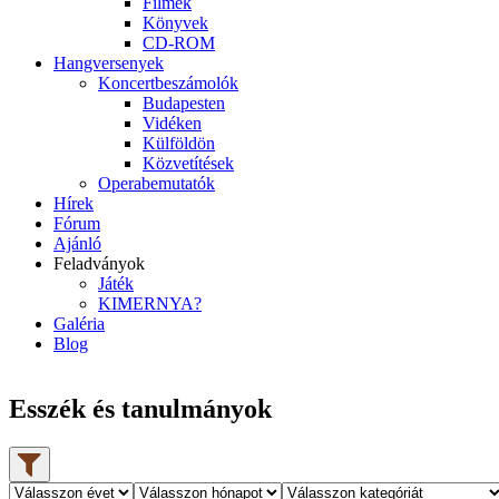
Filmek
Könyvek
CD-ROM
Hangversenyek
Koncertbeszámolók
Budapesten
Vidéken
Külföldön
Közvetítések
Operabemutatók
Hírek
Fórum
Ajánló
Feladványok
Játék
KIMERNYA?
Galéria
Blog
Esszék és tanulmányok
