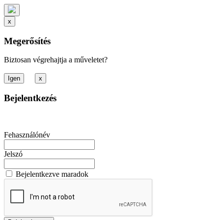
x
Megerősítés
Biztosan végrehajtja a műveletet?
x
Bejelentkezés
Fehasználónév
Jelszó
Bejelentkezve maradok