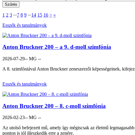
1
2
3
∙∙∙
7
8
9
∙∙∙
14
15
16
>
»
Esszék és tanulmányok
Anton Bruckner 200 – a 9. d-moll szimfónia
2026-07-29
-- MG --
A 8. szimfóniával Anton Bruckner zeneszerzői képességeinek, kifejező 
Esszék és tanulmányok
Anton Bruckner 200 – 8. c-moll szimfónia
2026-02-23
-- MG --
Az utolsó befejezett mű, amely így mégiscsak az életmű legmagasabb 
ponton is jól illeszkedik erre a zenére.