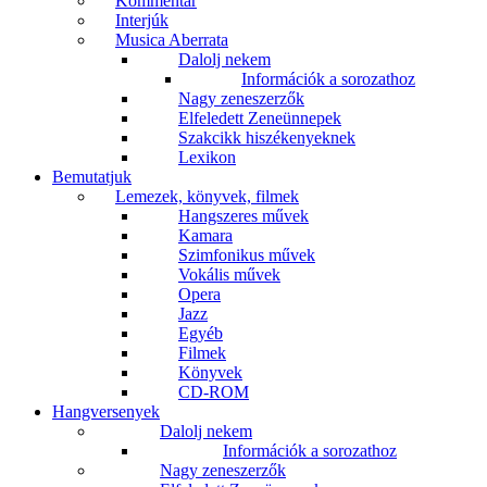
Kommentár
Interjúk
Musica Aberrata
Dalolj nekem
Információk a sorozathoz
Nagy zeneszerzők
Elfeledett Zeneünnepek
Szakcikk hiszékenyeknek
Lexikon
Bemutatjuk
Lemezek, könyvek, filmek
Hangszeres művek
Kamara
Szimfonikus művek
Vokális művek
Opera
Jazz
Egyéb
Filmek
Könyvek
CD-ROM
Hangversenyek
Dalolj nekem
Információk a sorozathoz
Nagy zeneszerzők