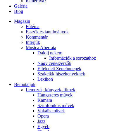
Kimernya?
Galéria
Blog
Magazin
Főtéma
Esszék és tanulmányok
Kommentár
Interjúk
Musica Aberrata
Dalolj nekem
Információk a sorozathoz
Nagy zeneszerzők
Elfeledett Zeneünnepek
Szakcikk hiszékenyeknek
Lexikon
Bemutatjuk
Lemezek, könyvek, filmek
Hangszeres művek
Kamara
Szimfonikus művek
Vokális művek
Opera
Jazz
Egyéb