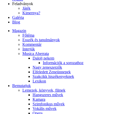
Feladványok
Játék
Kimernya?
Galéria
Blog
Magazin
Főtéma
Esszék és tanulmányok
Kommentár
Interjúk
Musica Aberrata
Dalolj nekem
Információk a sorozathoz
Nagy zeneszerzők
Elfeledett Zeneünnepek
Szakcikk hiszékenyeknek
Lexikon
Bemutatjuk
Lemezek, könyvek, filmek
Hangszeres művek
Kamara
Szimfonikus művek
Vokális művek
Opera