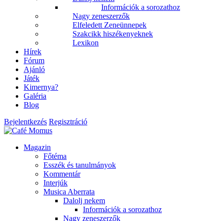
Információk a sorozathoz
Nagy zeneszerzők
Elfeledett Zeneünnepek
Szakcikk hiszékenyeknek
Lexikon
Hírek
Fórum
Ajánló
Játék
Kimernya?
Galéria
Blog
Bejelentkezés
Regisztráció
Magazin
Főtéma
Esszék és tanulmányok
Kommentár
Interjúk
Musica Aberrata
Dalolj nekem
Információk a sorozathoz
Nagy zeneszerzők