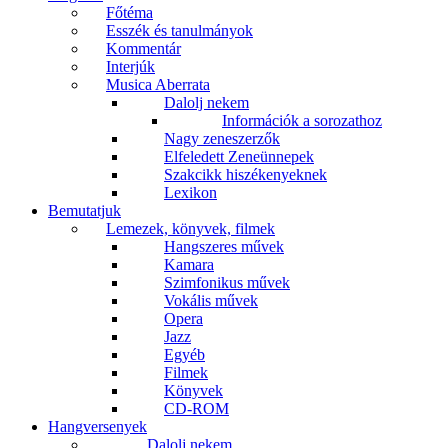
Főtéma
Esszék és tanulmányok
Kommentár
Interjúk
Musica Aberrata
Dalolj nekem
Információk a sorozathoz
Nagy zeneszerzők
Elfeledett Zeneünnepek
Szakcikk hiszékenyeknek
Lexikon
Bemutatjuk
Lemezek, könyvek, filmek
Hangszeres művek
Kamara
Szimfonikus művek
Vokális művek
Opera
Jazz
Egyéb
Filmek
Könyvek
CD-ROM
Hangversenyek
Dalolj nekem