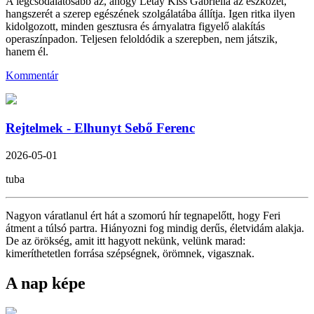
A legcsodálatosabb az, ahogy Létay Kiss Gabriella az eszközét,
hangszerét a szerep egészének szolgálatába állítja. Igen ritka ilyen
kidolgozott, minden gesztusra és árnyalatra figyelő alakítás
operaszínpadon. Teljesen feloldódik a szerepben, nem játszik,
hanem él.
Kommentár
Rejtelmek - Elhunyt Sebő Ferenc
2026-05-01
tuba
Nagyon váratlanul ért hát a szomorú hír tegnapelőtt, hogy Feri
átment a túlsó partra. Hiányozni fog mindig derűs, életvidám alakja.
De az örökség, amit itt hagyott nekünk, velünk marad:
kimeríthetetlen forrása szépségnek, örömnek, vigasznak.
A nap képe