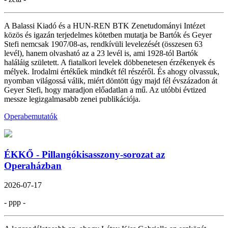
A Balassi Kiadó és a HUN-REN BTK Zenetudományi Intézet
közös és igazán terjedelmes kötetben mutatja be Bartók és Geyer
Stefi nemcsak 1907/08-as, rendkívüli levelezését (összesen 63
levél), hanem olvasható az a 23 levél is, ami 1928-tól Bartók
haláláig született. A fiatalkori levelek döbbenetesen érzékenyek és
mélyek. Irodalmi értékűek mindkét fél részéről. És ahogy olvassuk,
nyomban világossá válik, miért döntött úgy majd fél évszázadon át
Geyer Stefi, hogy maradjon előadatlan a mű. Az utóbbi évtized
messze legizgalmasabb zenei publikációja.
Operabemutatók
ÉKKŐ - Pillangókisasszony-sorozat az
Operaházban
2026-07-17
- ppp -