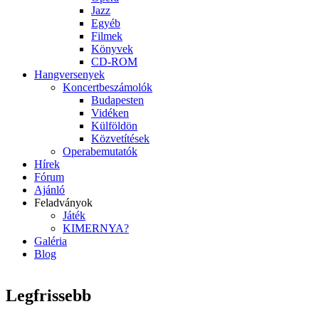
Jazz
Egyéb
Filmek
Könyvek
CD-ROM
Hangversenyek
Koncertbeszámolók
Budapesten
Vidéken
Külföldön
Közvetítések
Operabemutatók
Hírek
Fórum
Ajánló
Feladványok
Játék
KIMERNYA?
Galéria
Blog
Legfrissebb