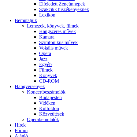
Elfeledett Zeneünnepek
Szakcikk hiszékenyeknek
Lexikon
Bemutatjuk
Lemezek, könyvek, filmek
Hangszeres művek
Kamara
Szimfonikus művek
Vokális művek
Opera
Jazz
Egyéb
Filmek
Könyvek
CD-ROM
Hangversenyek
Koncertbeszámolók
Budapesten
Vidéken
Külföldön
Közvetítések
Operabemutatók
Hírek
Fórum
Ajánló