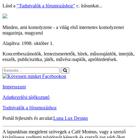
Lásd a
"Tudnivalók a fórumozáshoz"
c. írásunkat...
Minden, ami komolyzene - a világ első internetes komolyzenei
magazinja, magyarul
Alapítva: 1998. október 1.
Koncertbeszámolók, lemezismertetők, hírek, műsorajánlók, interjúk,
esszék, publicisztika, játék, művész-naplók, apróhirdetések.
Impresszum
Adatkezelési tájékoztató
Tudnivalók a fórumozáshoz
Portál fejlesztés és arculat:
Luna Lux Design
A lapunkban megjelent szövegek a Café Momus, vagy a szerző
kizárólagos szellemi tulajdonát képezik és szerzői jog védi őket.