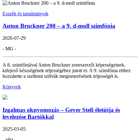
Esszék és tanulmányok
Anton Bruckner 200 – a 9. d-moll szimfónia
2026-07-29
- MG -
A 8. szimfóniával Anton Bruckner zeneszerzői képességeinek,
kifejező készségének teljességéhez jutott el. A 9. szimfónia ehhez
hozzátette a szellemi szférák megismerésének teljességét is.
Könyvek
Izgalmas oknyomozás – Geyer Stefi életútja és
levelezése Bartókkal
2025-03-05
- zéta -