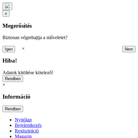
x
Megerősítés
Biztosan végrehajtja a műveletet?
×
Hiba!
Adatok kitöltése kötelező!
×
Információ
Nyitólap
Bejelentkezés
Regisztráció
Magazin