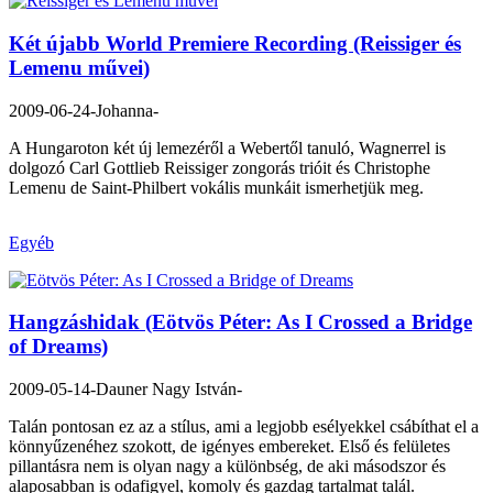
Két újabb World Premiere Recording (Reissiger és
Lemenu művei)
2009-06-24
-Johanna-
A Hungaroton két új lemezéről a Webertől tanuló, Wagnerrel is
dolgozó Carl Gottlieb Reissiger zongorás trióit és Christophe
Lemenu de Saint-Philbert vokális munkáit ismerhetjük meg.
Egyéb
Hangzáshidak (Eötvös Péter: As I Crossed a Bridge
of Dreams)
2009-05-14
-Dauner Nagy István-
Talán pontosan ez az a stílus, ami a legjobb esélyekkel csábíthat el a
könnyűzenéhez szokott, de igényes embereket. Első és felületes
pillantásra nem is olyan nagy a különbség, de aki másodszor és
alaposabban is odafigyel, komoly és gazdag tartalmat talál.