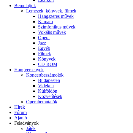
Lexikon
Bemutatjuk
Lemezek, könyvek, filmek
Hangszeres művek
Kamara
Szimfonikus művek
Vokális művek
Opera
Jazz
Egyéb
Filmek
Könyvek
CD-ROM
Hangversenyek
Koncertbeszámolók
Budapesten
Vidéken
Külföldön
Közvetítések
Operabemutatók
Hírek
Fórum
Ajánló
Feladványok
Játék