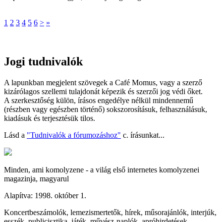
1
2
3
4
5
6
>
»
Jogi tudnivalók
A lapunkban megjelent szövegek a Café Momus, vagy a szerző
kizárólagos szellemi tulajdonát képezik és szerzői jog védi őket.
A szerkesztőség külön, írásos engedélye nélkül mindennemű
(részben vagy egészben történő) sokszorosításuk, felhasználásuk,
kiadásuk és terjesztésük tilos.
Lásd a
"Tudnivalók a fórumozáshoz"
c. írásunkat...
Minden, ami komolyzene - a világ első internetes komolyzenei
magazinja, magyarul
Alapítva: 1998. október 1.
Koncertbeszámolók, lemezismertetők, hírek, műsorajánlók, interjúk,
esszék, publicisztika, játék, művész-naplók, apróhirdetések.