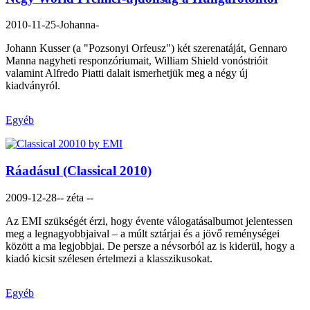
2010-11-25
-Johanna-
Johann Kusser (a "Pozsonyi Orfeusz") két szerenatáját, Gennaro
Manna nagyheti responzóriumait, William Shield vonóstrióit
valamint Alfredo Piatti dalait ismerhetjük meg a négy új
kiadványról.
Egyéb
Ráadásul (Classical 2010)
2009-12-28
-- zéta --
Az EMI szükségét érzi, hogy évente válogatásalbumot jelentessen
meg a legnagyobbjaival – a múlt sztárjai és a jövő reménységei
között a ma legjobbjai. De persze a névsorból az is kiderül, hogy a
kiadó kicsit szélesen értelmezi a klasszikusokat.
Egyéb