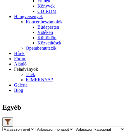
Filmek
Könyvek
CD-ROM
Hangversenyek
Koncertbeszámolók
Budapesten
Vidéken
Külföldön
Közvetítések
Operabemutatók
Hírek
Fórum
Ajánló
Feladványok
Játék
KIMERNYA?
Galéria
Blog
Egyéb
