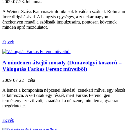
2009-07-23
-Johanna-
A Weiner-Szász Kamaraszimfonikusok kiválóan szólnak Rohmann
Imre dirigálásával. A hangzás egységes, a zenekar nagyon
érzékenyen reagál a szólisták impulzusaira, pontosan követnek
minden apró mozdulatot.
Egyéb
A mindenen átsejlő mosoly (Dunavölgyi koszorú –
Válogatás Farkas Ferenc műveiből)
2009-07-22
-- zéta --
A lemez a komponista népzenei ihletésű, zenekari művei egy részét
tartalmazza. Azért csak egy részét, mert Farkas Ferenc igen
termékeny szerző volt, s ráadásul a népzene, mint téma, gyakran
megérintette.
Egyéb