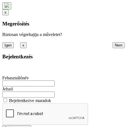
x
Megerősítés
Biztosan végrehajtja a műveletet?
x
Bejelentkezés
Fehasználónév
Jelszó
Bejelentkezve maradok