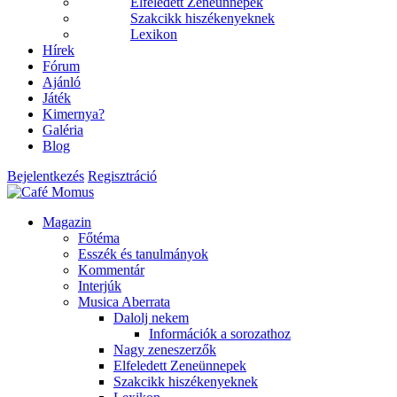
Elfeledett Zeneünnepek
Szakcikk hiszékenyeknek
Lexikon
Hírek
Fórum
Ajánló
Játék
Kimernya?
Galéria
Blog
Bejelentkezés
Regisztráció
Magazin
Főtéma
Esszék és tanulmányok
Kommentár
Interjúk
Musica Aberrata
Dalolj nekem
Információk a sorozathoz
Nagy zeneszerzők
Elfeledett Zeneünnepek
Szakcikk hiszékenyeknek