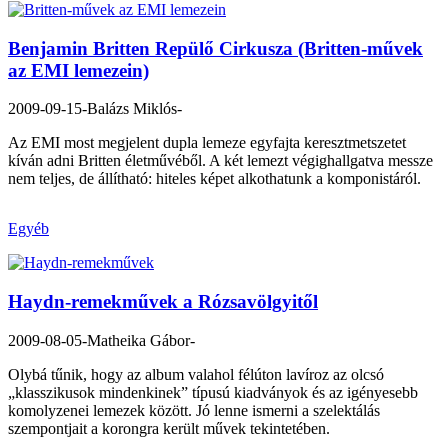
Benjamin Britten Repülő Cirkusza (Britten-művek
az EMI lemezein)
2009-09-15
-Balázs Miklós-
Az EMI most megjelent dupla lemeze egyfajta keresztmetszetet
kíván adni Britten életművéből. A két lemezt végighallgatva messze
nem teljes, de állítható: hiteles képet alkothatunk a komponistáról.
Egyéb
Haydn-remekművek a Rózsavölgyitől
2009-08-05
-Matheika Gábor-
Olybá tűnik, hogy az album valahol félúton lavíroz az olcsó
„klasszikusok mindenkinek” típusú kiadványok és az igényesebb
komolyzenei lemezek között. Jó lenne ismerni a szelektálás
szempontjait a korongra került művek tekintetében.