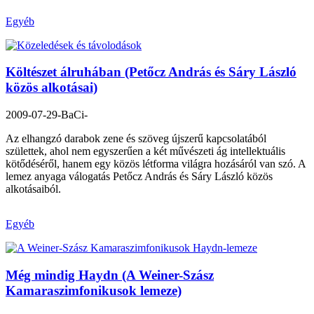
Egyéb
Költészet álruhában (Petőcz András és Sáry László
közös alkotásai)
2009-07-29
-BaCi-
Az elhangzó darabok zene és szöveg újszerű kapcsolatából
születtek, ahol nem egyszerűen a két művészeti ág intellektuális
kötődéséről, hanem egy közös létforma világra hozásáról van szó. A
lemez anyaga válogatás Petőcz András és Sáry László közös
alkotásaiból.
Egyéb
Még mindig Haydn (A Weiner-Szász
Kamaraszimfonikusok lemeze)