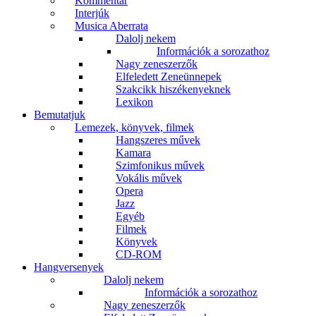
Kommentár
Interjúk
Musica Aberrata
Dalolj nekem
Információk a sorozathoz
Nagy zeneszerzők
Elfeledett Zeneünnepek
Szakcikk hiszékenyeknek
Lexikon
Bemutatjuk
Lemezek, könyvek, filmek
Hangszeres művek
Kamara
Szimfonikus művek
Vokális művek
Opera
Jazz
Egyéb
Filmek
Könyvek
CD-ROM
Hangversenyek
Dalolj nekem
Információk a sorozathoz
Nagy zeneszerzők