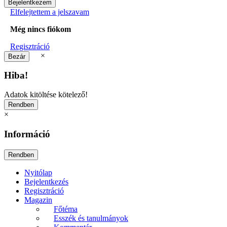
Elfelejtettem a jelszavam
Még nincs fiókom
Regisztráció
×
Hiba!
Adatok kitöltése kötelező!
×
Információ
Nyitólap
Bejelentkezés
Regisztráció
Magazin
Főtéma
Esszék és tanulmányok