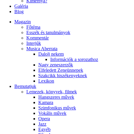
Kimernya?
Galéria
Blog
Magazin
Főtéma
Esszék és tanulmányok
Kommentár
Interjúk
Musica Aberrata
Dalolj nekem
Információk a sorozathoz
Nagy zeneszerzők
Elfeledett Zeneünnepek
Szakcikk hiszékenyeknek
Lexikon
Bemutatjuk
Lemezek, könyvek, filmek
Hangszeres művek
Kamara
Szimfonikus művek
Vokális művek
Opera
Jazz
Egyéb