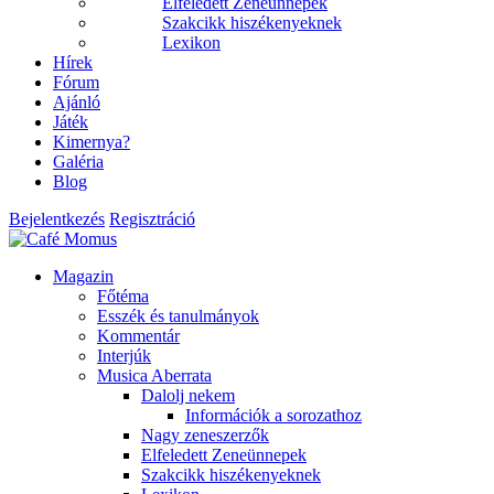
Elfeledett Zeneünnepek
Szakcikk hiszékenyeknek
Lexikon
Hírek
Fórum
Ajánló
Játék
Kimernya?
Galéria
Blog
Bejelentkezés
Regisztráció
Magazin
Főtéma
Esszék és tanulmányok
Kommentár
Interjúk
Musica Aberrata
Dalolj nekem
Információk a sorozathoz
Nagy zeneszerzők
Elfeledett Zeneünnepek
Szakcikk hiszékenyeknek