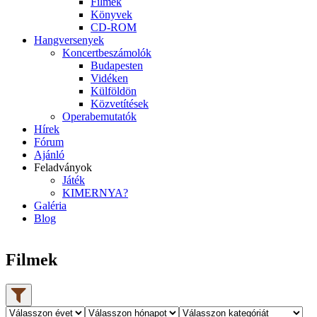
Filmek
Könyvek
CD-ROM
Hangversenyek
Koncertbeszámolók
Budapesten
Vidéken
Külföldön
Közvetítések
Operabemutatók
Hírek
Fórum
Ajánló
Feladványok
Játék
KIMERNYA?
Galéria
Blog
Filmek
