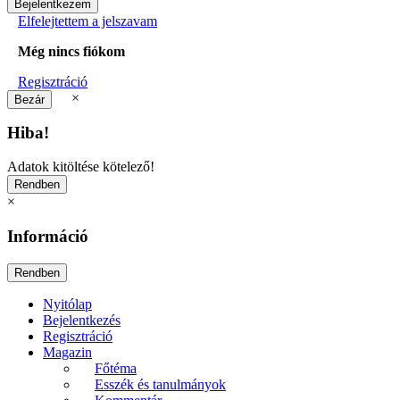
Elfelejtettem a jelszavam
Még nincs fiókom
Regisztráció
×
Hiba!
Adatok kitöltése kötelező!
×
Információ
Nyitólap
Bejelentkezés
Regisztráció
Magazin
Főtéma
Esszék és tanulmányok