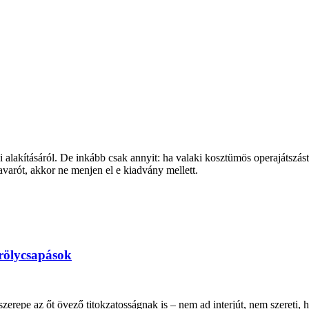
szi alakításáról. De inkább csak annyit: ha valaki kosztümös operajátsz
arót, akkor ne menjen el e kiadvány mellett.
rölycsapások
 szerepe az őt övező titokzatosságnak is – nem ad interjút, nem szereti