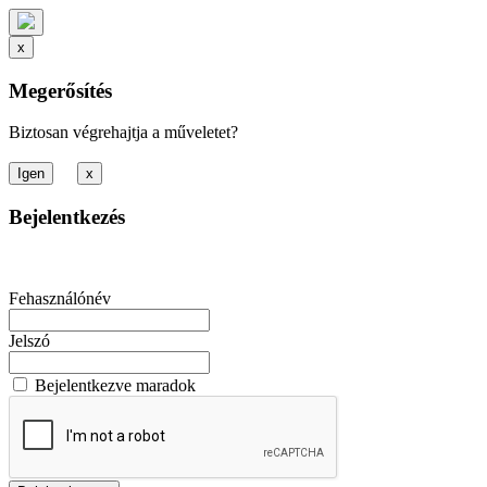
x
Megerősítés
Biztosan végrehajtja a műveletet?
x
Bejelentkezés
Fehasználónév
Jelszó
Bejelentkezve maradok