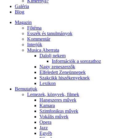
Kimernya?
Galéria
Blog
Magazin
Főtéma
Esszék és tanulmányok
Kommentár
Interjúk
Musica Aberrata
Dalolj nekem
Információk a sorozathoz
Nagy zeneszerzők
Elfeledett Zeneünnepek
Szakcikk hiszékenyeknek
Lexikon
Bemutatjuk
Lemezek, könyvek, filmek
Hangszeres művek
Kamara
Szimfonikus művek
Vokális művek
Opera
Jazz
Egyéb