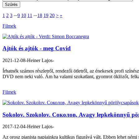
1
2
3
∙∙∙
9
10
11
∙∙∙
18
19
20
>
»
Filmek
Ajtók és ajtók - meg Covid
2021-12-08
-Heiner Lajos-
Írhatnék számos részletről, rendezői ötletről, az énekesek profi színé
DVD nem neki való. Ám ha valami szokatlant, gyomrot öklözőt, felkav
Filmek
Sokolov. Szokolov. Соколов, Avagy lepkekönnyű pö
2017-12-04
-Heiner Lajos-
Az orosz pianista napjainkra kultikus figurává vált. Ebben lehet némi