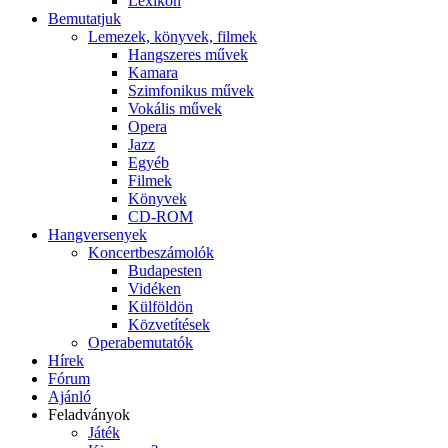
Lexikon
Bemutatjuk
Lemezek, könyvek, filmek
Hangszeres művek
Kamara
Szimfonikus művek
Vokális művek
Opera
Jazz
Egyéb
Filmek
Könyvek
CD-ROM
Hangversenyek
Koncertbeszámolók
Budapesten
Vidéken
Külföldön
Közvetítések
Operabemutatók
Hírek
Fórum
Ajánló
Feladványok
Játék