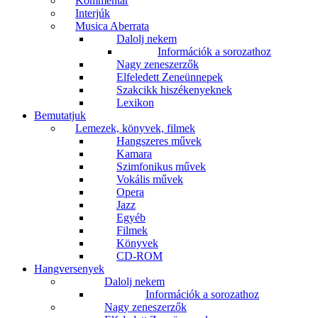
Kommentár
Interjúk
Musica Aberrata
Dalolj nekem
Információk a sorozathoz
Nagy zeneszerzők
Elfeledett Zeneünnepek
Szakcikk hiszékenyeknek
Lexikon
Bemutatjuk
Lemezek, könyvek, filmek
Hangszeres művek
Kamara
Szimfonikus művek
Vokális művek
Opera
Jazz
Egyéb
Filmek
Könyvek
CD-ROM
Hangversenyek
Dalolj nekem
Információk a sorozathoz
Nagy zeneszerzők