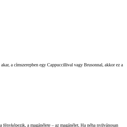
ást akar, a címszerepben egy Cappuccillival vagy Brusonnal, akkor ez a
, ha fényképezik, a magánélete – az magánélet. Ha néha nyilvánosan