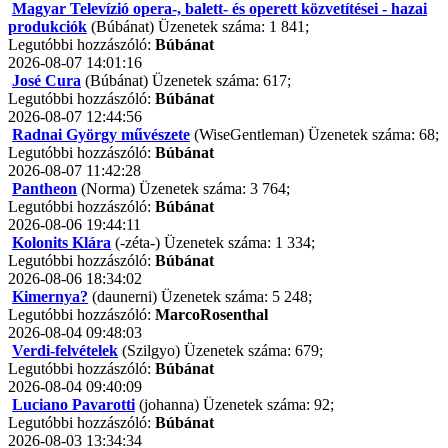
Magyar Televízió opera-, balett- és operett közvetítései - hazai
produkciók
(Búbánat) Üzenetek száma: 1 841;
Legutóbbi hozzászóló:
Búbánat
2026-08-07 14:01:16
José Cura
(Búbánat) Üzenetek száma: 617;
Legutóbbi hozzászóló:
Búbánat
2026-08-07 12:44:56
Radnai György művészete
(WiseGentleman) Üzenetek száma: 68;
Legutóbbi hozzászóló:
Búbánat
2026-08-07 11:42:28
Pantheon
(Norma) Üzenetek száma: 3 764;
Legutóbbi hozzászóló:
Búbánat
2026-08-06 19:44:11
Kolonits Klára
(-zéta-) Üzenetek száma: 1 334;
Legutóbbi hozzászóló:
Búbánat
2026-08-06 18:34:02
Kimernya?
(daunerni) Üzenetek száma: 5 248;
Legutóbbi hozzászóló:
MarcoRosenthal
2026-08-04 09:48:03
Verdi-felvételek
(Szilgyo) Üzenetek száma: 679;
Legutóbbi hozzászóló:
Búbánat
2026-08-04 09:40:09
Luciano Pavarotti
(johanna) Üzenetek száma: 92;
Legutóbbi hozzászóló:
Búbánat
2026-08-03 13:34:34