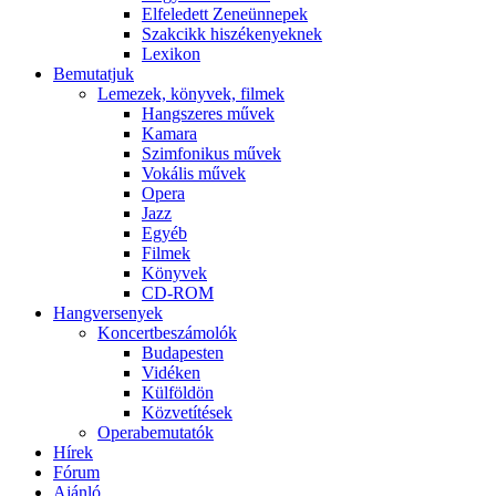
Elfeledett Zeneünnepek
Szakcikk hiszékenyeknek
Lexikon
Bemutatjuk
Lemezek, könyvek, filmek
Hangszeres művek
Kamara
Szimfonikus művek
Vokális művek
Opera
Jazz
Egyéb
Filmek
Könyvek
CD-ROM
Hangversenyek
Koncertbeszámolók
Budapesten
Vidéken
Külföldön
Közvetítések
Operabemutatók
Hírek
Fórum
Ajánló