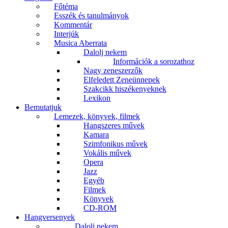
Főtéma
Esszék és tanulmányok
Kommentár
Interjúk
Musica Aberrata
Dalolj nekem
Információk a sorozathoz
Nagy zeneszerzők
Elfeledett Zeneünnepek
Szakcikk hiszékenyeknek
Lexikon
Bemutatjuk
Lemezek, könyvek, filmek
Hangszeres művek
Kamara
Szimfonikus művek
Vokális művek
Opera
Jazz
Egyéb
Filmek
Könyvek
CD-ROM
Hangversenyek
Dalolj nekem