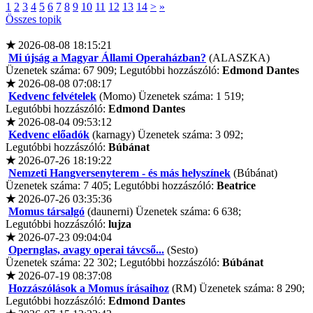
1
2
3
4
5
6
7
8
9
10
11
12
13
14
>
»
Összes topik
★
2026-08-08 18:15:21
Mi újság a Magyar Állami Operaházban?
(ALASZKA)
Üzenetek száma: 67 909; Legutóbbi hozzászóló:
Edmond Dantes
★
2026-08-08 07:08:17
Kedvenc felvételek
(Momo) Üzenetek száma: 1 519;
Legutóbbi hozzászóló:
Edmond Dantes
★
2026-08-04 09:53:12
Kedvenc előadók
(karnagy) Üzenetek száma: 3 092;
Legutóbbi hozzászóló:
Búbánat
★
2026-07-26 18:19:22
Nemzeti Hangversenyterem - és más helyszínek
(Búbánat)
Üzenetek száma: 7 405; Legutóbbi hozzászóló:
Beatrice
★
2026-07-26 03:35:36
Momus társalgó
(daunerni) Üzenetek száma: 6 638;
Legutóbbi hozzászóló:
lujza
★
2026-07-23 09:04:04
Opernglas, avagy operai távcső...
(Sesto)
Üzenetek száma: 22 302; Legutóbbi hozzászóló:
Búbánat
★
2026-07-19 08:37:08
Hozzászólások a Momus írásaihoz
(RM) Üzenetek száma: 8 290;
Legutóbbi hozzászóló:
Edmond Dantes