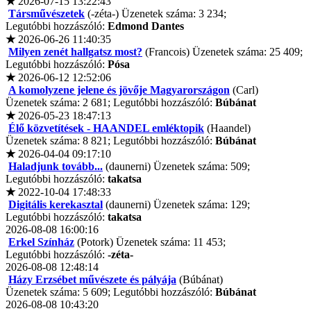
★
2026-07-15 13:22:43
Társművészetek
(-zéta-) Üzenetek száma: 3 234;
Legutóbbi hozzászóló:
Edmond Dantes
★
2026-06-26 11:40:35
Milyen zenét hallgatsz most?
(Francois) Üzenetek száma: 25 409;
Legutóbbi hozzászóló:
Pósa
★
2026-06-12 12:52:06
A komolyzene jelene és jövője Magyarországon
(Carl)
Üzenetek száma: 2 681; Legutóbbi hozzászóló:
Búbánat
★
2026-05-23 18:47:13
Élő közvetítések - HAANDEL emléktopik
(Haandel)
Üzenetek száma: 8 821; Legutóbbi hozzászóló:
Búbánat
★
2026-04-04 09:17:10
Haladjunk tovább...
(daunerni) Üzenetek száma: 509;
Legutóbbi hozzászóló:
takatsa
★
2022-10-04 17:48:33
Digitális kerekasztal
(daunerni) Üzenetek száma: 129;
Legutóbbi hozzászóló:
takatsa
2026-08-08 16:00:16
Erkel Színház
(Potork) Üzenetek száma: 11 453;
Legutóbbi hozzászóló:
-zéta-
2026-08-08 12:48:14
Házy Erzsébet művészete és pályája
(Búbánat)
Üzenetek száma: 5 609; Legutóbbi hozzászóló:
Búbánat
2026-08-08 10:43:20