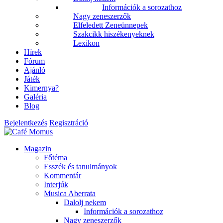
Információk a sorozathoz
Nagy zeneszerzők
Elfeledett Zeneünnepek
Szakcikk hiszékenyeknek
Lexikon
Hírek
Fórum
Ajánló
Játék
Kimernya?
Galéria
Blog
Bejelentkezés
Regisztráció
Magazin
Főtéma
Esszék és tanulmányok
Kommentár
Interjúk
Musica Aberrata
Dalolj nekem
Információk a sorozathoz
Nagy zeneszerzők