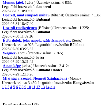
Momus-játék
(-zéta-) Üzenetek száma: 6 933;
Legutóbbi hozzászóló:
daunerni
2026-08-03 10:09:00
Operett, mint színpadi műfaj
(Búbánat) Üzenetek száma: 7 136;
Legutóbbi hozzászóló:
Búbánat
2026-07-31 18:47:40
Lisztről emelkedetten
(Búbánat) Üzenetek száma: 1 225;
Legutóbbi hozzászóló:
Búbánat
2026-07-30 11:09:26
Évfordulók, jeles napok, születésnapok etc.
(Sesto)
Üzenetek száma: 923; Legutóbbi hozzászóló:
Búbánat
2026-07-30 03:23:37
Wagner
(Tomi) Üzenetek száma: 2 765;
Legutóbbi hozzászóló:
lujza
2026-07-29 15:21:42
A nap képe
(-zéta-) Üzenetek száma: 2 412;
Legutóbbi hozzászóló:
Edmond Dantes
2026-07-29 12:18:26
Mi újság a Szegedi Nemzeti Színházban?
(Momo)
Üzenetek száma: 3 459; Legutóbbi hozzászóló:
Hangyászsün
1
2
3
4
5
6
7
8
9
10
11
12
13
14
>
»