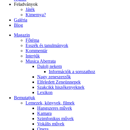
Feladványok
Játék
Kimernya?
Galéria
Blog
Magazin
Főtéma
Esszék és tanulmányok
Kommentár
Interjúk
Musica Aberrata
Dalolj nekem
Információk a sorozathoz
Nagy zeneszerzők
Elfeledett Zeneünnepek
Szakcikk hiszékenyeknek
Lexikon
Bemutatjuk
Lemezek, könyvek, filmek
Hangszeres művek
Kamara
Szimfonikus művek
Vokális művek
Opera