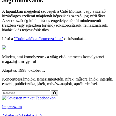
Jogi tudnivalók
A lapunkban megjelent szövegek a Café Momus, vagy a szerző
kizárólagos szellemi tulajdonát képezik és szerzői jog védi őket.
A szerkesztőség külön, írásos engedélye nélkül mindennemű
(részben vagy egészben történő) sokszorosításuk, felhasználásuk,
kiadásuk és terjesztésük tilos.
Lásd a
"Tudnivalók a fórumozáshoz"
c. írásunkat...
Minden, ami komolyzene - a világ első internetes komolyzenei
magazinja, magyarul
Alapítva: 1998. október 1.
Koncertbeszámolók, lemezismertetők, hírek, műsorajánlók, interjúk,
esszék, publicisztika, játék, művész-naplók, apróhirdetések.
Impresszum
Adatkezelési tájékoztató