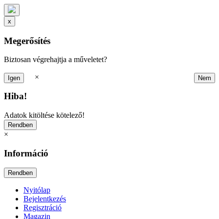
x
Megerősítés
Biztosan végrehajtja a műveletet?
×
Hiba!
Adatok kitöltése kötelező!
×
Információ
Nyitólap
Bejelentkezés
Regisztráció
Magazin