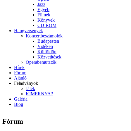
Jazz
Egyéb
Filmek
Könyvek
CD-ROM
Hangversenyek
Koncertbeszámolók
Budapesten
Vidéken
Külföldön
Közvetítések
Operabemutatók
Hírek
Fórum
Ajánló
Feladványok
Játék
KIMERNYA?
Galéria
Blog
Fórum