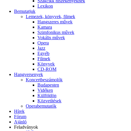
Szakcikk hiszékenyeknek
Lexikon
Bemutatjuk
Lemezek, könyvek, filmek
Hangszeres művek
Kamara
Szimfonikus művek
Vokális művek
Opera
Jazz
Egyéb
Filmek
Könyvek
CD-ROM
Hangversenyek
Koncertbeszámolók
Budapesten
Vidéken
Külföldön
Közvetítések
Operabemutatók
Hírek
Fórum
Ajánló
Feladványok