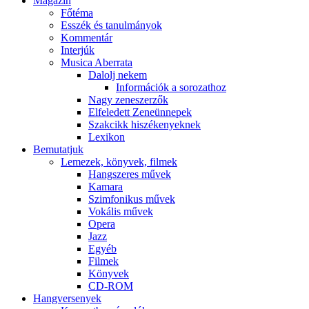
Magazin
Főtéma
Esszék és tanulmányok
Kommentár
Interjúk
Musica Aberrata
Dalolj nekem
Információk a sorozathoz
Nagy zeneszerzők
Elfeledett Zeneünnepek
Szakcikk hiszékenyeknek
Lexikon
Bemutatjuk
Lemezek, könyvek, filmek
Hangszeres művek
Kamara
Szimfonikus művek
Vokális művek
Opera
Jazz
Egyéb
Filmek
Könyvek
CD-ROM
Hangversenyek