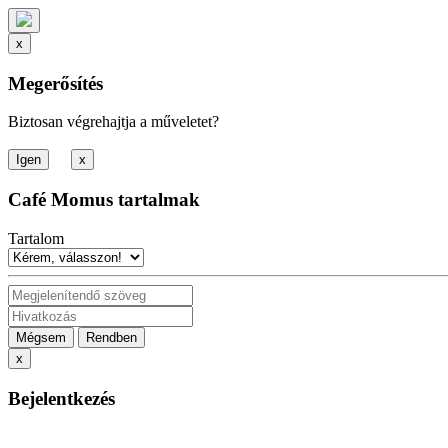
x
Megerősítés
Biztosan végrehajtja a műveletet?
x
Café Momus tartalmak
Tartalom
Mégsem
Rendben
x
Bejelentkezés