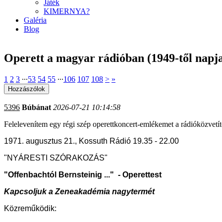
Játék
KIMERNYA?
Galéria
Blog
Operett a magyar rádióban (1949-től napja
1
2
3
∙∙∙
53
54
55
∙∙∙
106
107
108
>
»
5396
Búbánat
2026-07-21 10:14:58
Felelevenítem egy régi szép operettkoncert-emlékemet a rádióközvet
1971. augusztus 21., Kossuth Rádió 19.35 - 22.00
"NYÁRESTI SZÓRAKOZÁS"
"Offenbachtól Bernsteinig ..." - Operettest
Kapcsoljuk a Zeneakadémia nagytermét
Közreműködik: