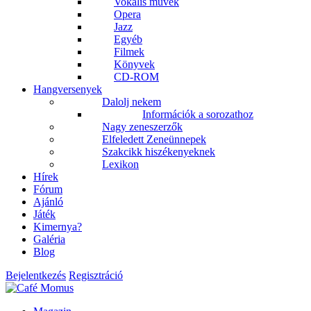
Vokális művek
Opera
Jazz
Egyéb
Filmek
Könyvek
CD-ROM
Hangversenyek
Dalolj nekem
Információk a sorozathoz
Nagy zeneszerzők
Elfeledett Zeneünnepek
Szakcikk hiszékenyeknek
Lexikon
Hírek
Fórum
Ajánló
Játék
Kimernya?
Galéria
Blog
Bejelentkezés
Regisztráció