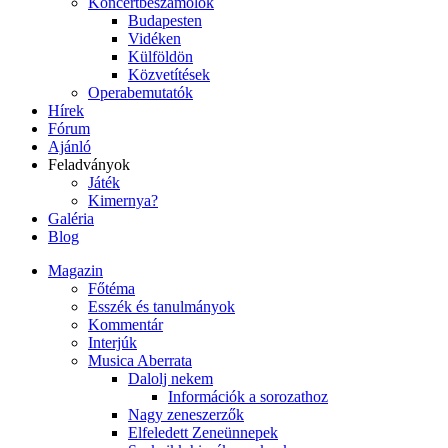
Koncertbeszámolók
Budapesten
Vidéken
Külföldön
Közvetítések
Operabemutatók
Hírek
Fórum
Ajánló
Feladványok
Játék
Kimernya?
Galéria
Blog
Magazin
Főtéma
Esszék és tanulmányok
Kommentár
Interjúk
Musica Aberrata
Dalolj nekem
Információk a sorozathoz
Nagy zeneszerzők
Elfeledett Zeneünnepek