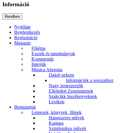
Információ
Nyitólap
Bejelentkezés
Regisztráció
Magazin
Főtéma
Esszék és tanulmányok
Kommentár
Interjúk
Musica Aberrata
Dalolj nekem
Információk a sorozathoz
Nagy zeneszerzők
Elfeledett Zeneünnepek
Szakcikk hiszékenyeknek
Lexikon
Bemutatjuk
Lemezek, könyvek, filmek
Hangszeres művek
Kamara
Szimfonikus művek