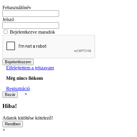
Fehasználónév
Jelszó
Bejelentkezve maradok
Elfelejtettem a jelszavam
Még nincs fiókom
Regisztráció
×
Hiba!
Adatok kitöltése kötelező!
×