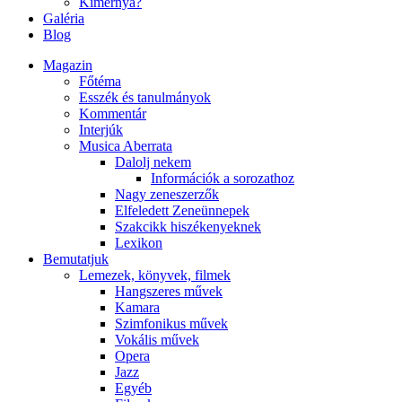
Kimernya?
Galéria
Blog
Magazin
Főtéma
Esszék és tanulmányok
Kommentár
Interjúk
Musica Aberrata
Dalolj nekem
Információk a sorozathoz
Nagy zeneszerzők
Elfeledett Zeneünnepek
Szakcikk hiszékenyeknek
Lexikon
Bemutatjuk
Lemezek, könyvek, filmek
Hangszeres művek
Kamara
Szimfonikus művek
Vokális művek
Opera
Jazz
Egyéb