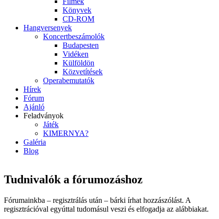
Filmek
Könyvek
CD-ROM
Hangversenyek
Koncertbeszámolók
Budapesten
Vidéken
Külföldön
Közvetítések
Operabemutatók
Hírek
Fórum
Ajánló
Feladványok
Játék
KIMERNYA?
Galéria
Blog
Tudnivalók a fórumozáshoz
Fórumainkba – regisztrálás után – bárki írhat hozzászólást. A
regisztrációval egyúttal tudomásul veszi és elfogadja az alábbiakat.