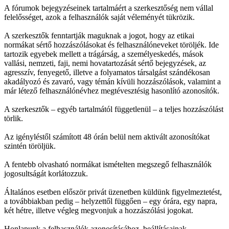
A fórumok bejegyzéseinek tartalmáért a szerkesztőség nem vállal
felelősséget, azok a felhasználók saját véleményét tükrözik.
A szerkesztők fenntartják maguknak a jogot, hogy az etikai
normákat sértő hozzászólásokat és felhasználóneveket töröljék. Ide
tartozik egyebek mellett a trágárság, a személyeskedés, mások
vallási, nemzeti, faji, nemi hovatartozását sértő bejegyzések, az
agresszív, fenyegető, illetve a folyamatos társalgást szándékosan
akadályozó és zavaró, vagy témán kívüli hozzászólások, valamint a
már létező felhasználónévhez megtévesztésig hasonlító azonosítók.
A szerkesztők – egyéb tartalmától függetlenül – a teljes hozzászólást
törlik.
Az igényléstől számított 48 órán belül nem aktivált azonosítókat
szintén töröljük.
A fentebb olvasható normákat ismételten megszegő felhasználók
jogosultságát korlátozzuk.
Általános esetben először privát üzenetben küldünk figyelmeztetést,
a továbbiakban pedig – helyzettől függően – egy órára, egy napra,
két hétre, illetve végleg megvonjuk a hozzászólási jogokat.
Honlapunk a felhasználók azonosításához, beállításainak