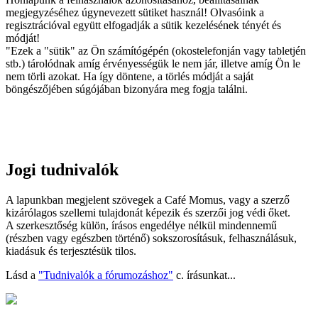
megjegyzéséhez úgynevezett sütiket használ! Olvasóink a
regisztrációval együtt elfogadják a sütik kezelésének tényét és
módját!
"Ezek a "sütik" az Ön számítógépén (okostelefonján vagy tabletjén
stb.) tárolódnak amíg érvényességük le nem jár, illetve amíg Ön le
nem törli azokat. Ha így döntene, a törlés módját a saját
böngészőjében súgójában bizonyára meg fogja találni.
Jogi tudnivalók
A lapunkban megjelent szövegek a Café Momus, vagy a szerző
kizárólagos szellemi tulajdonát képezik és szerzői jog védi őket.
A szerkesztőség külön, írásos engedélye nélkül mindennemű
(részben vagy egészben történő) sokszorosításuk, felhasználásuk,
kiadásuk és terjesztésük tilos.
Lásd a
"Tudnivalók a fórumozáshoz"
c. írásunkat...