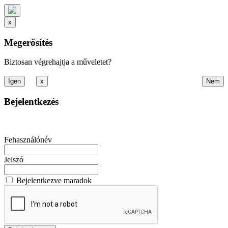
x
Megerősítés
Biztosan végrehajtja a műveletet?
x
Bejelentkezés
Fehasználónév
Jelszó
Bejelentkezve maradok