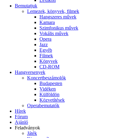
Lexikon
Bemutatjuk
Lemezek, könyvek, filmek
Hangszeres művek
Kamara
Szimfonikus művek
Vokális művek
Opera
Jazz
Egyéb
Filmek
Könyvek
CD-ROM
Hangversenyek
Koncertbeszámolók
Budapesten
Vidéken
Külföldön
Közvetítések
Operabemutatók
Hírek
Fórum
Ajánló
Feladványok
Játék