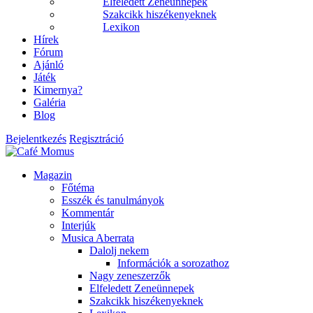
Elfeledett Zeneünnepek
Szakcikk hiszékenyeknek
Lexikon
Hírek
Fórum
Ajánló
Játék
Kimernya?
Galéria
Blog
Bejelentkezés
Regisztráció
Magazin
Főtéma
Esszék és tanulmányok
Kommentár
Interjúk
Musica Aberrata
Dalolj nekem
Információk a sorozathoz
Nagy zeneszerzők
Elfeledett Zeneünnepek
Szakcikk hiszékenyeknek