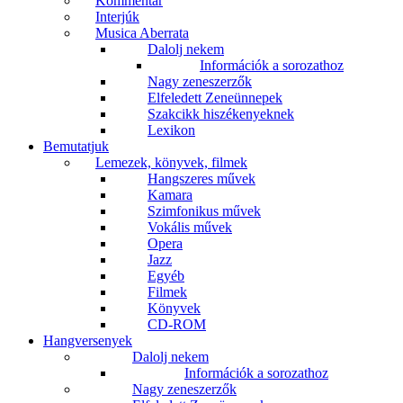
Kommentár
Interjúk
Musica Aberrata
Dalolj nekem
Információk a sorozathoz
Nagy zeneszerzők
Elfeledett Zeneünnepek
Szakcikk hiszékenyeknek
Lexikon
Bemutatjuk
Lemezek, könyvek, filmek
Hangszeres művek
Kamara
Szimfonikus művek
Vokális művek
Opera
Jazz
Egyéb
Filmek
Könyvek
CD-ROM
Hangversenyek
Dalolj nekem
Információk a sorozathoz
Nagy zeneszerzők