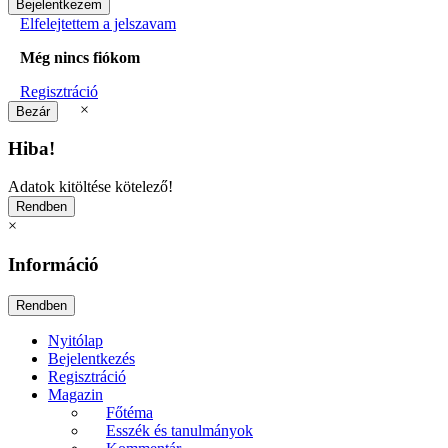
Elfelejtettem a jelszavam
Még nincs fiókom
Regisztráció
×
Hiba!
Adatok kitöltése kötelező!
×
Információ
Nyitólap
Bejelentkezés
Regisztráció
Magazin
Főtéma
Esszék és tanulmányok