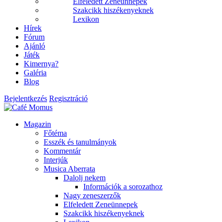
Elfeledett Zeneünnepek
Szakcikk hiszékenyeknek
Lexikon
Hírek
Fórum
Ajánló
Játék
Kimernya?
Galéria
Blog
Bejelentkezés
Regisztráció
Magazin
Főtéma
Esszék és tanulmányok
Kommentár
Interjúk
Musica Aberrata
Dalolj nekem
Információk a sorozathoz
Nagy zeneszerzők
Elfeledett Zeneünnepek
Szakcikk hiszékenyeknek