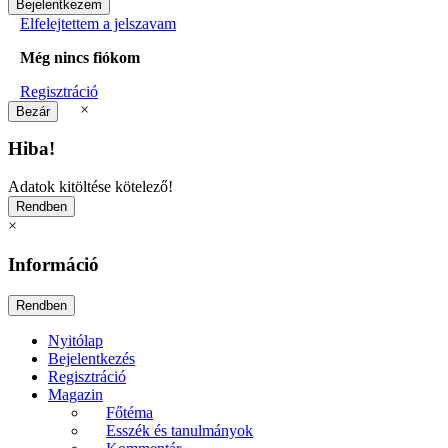
Elfelejtettem a jelszavam
Még nincs fiókom
Regisztráció
×
Hiba!
Adatok kitöltése kötelező!
×
Információ
Nyitólap
Bejelentkezés
Regisztráció
Magazin
Főtéma
Esszék és tanulmányok