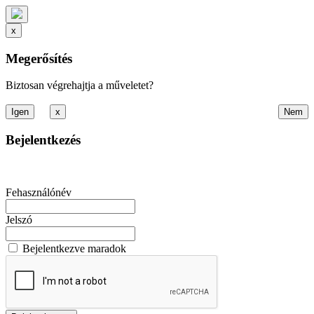
x
Megerősítés
Biztosan végrehajtja a műveletet?
x
Bejelentkezés
Fehasználónév
Jelszó
Bejelentkezve maradok