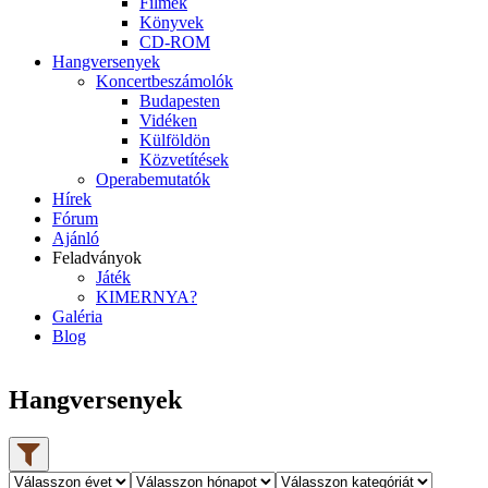
Filmek
Könyvek
CD-ROM
Hangversenyek
Koncertbeszámolók
Budapesten
Vidéken
Külföldön
Közvetítések
Operabemutatók
Hírek
Fórum
Ajánló
Feladványok
Játék
KIMERNYA?
Galéria
Blog
Hangversenyek
