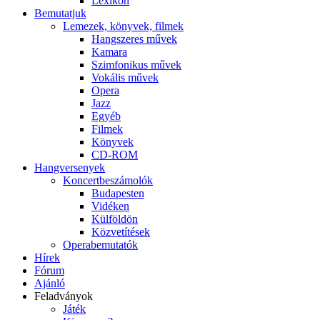
Lexikon
Bemutatjuk
Lemezek, könyvek, filmek
Hangszeres művek
Kamara
Szimfonikus művek
Vokális művek
Opera
Jazz
Egyéb
Filmek
Könyvek
CD-ROM
Hangversenyek
Koncertbeszámolók
Budapesten
Vidéken
Külföldön
Közvetítések
Operabemutatók
Hírek
Fórum
Ajánló
Feladványok
Játék