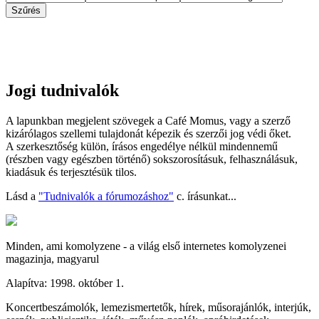
Jogi tudnivalók
A lapunkban megjelent szövegek a Café Momus, vagy a szerző
kizárólagos szellemi tulajdonát képezik és szerzői jog védi őket.
A szerkesztőség külön, írásos engedélye nélkül mindennemű
(részben vagy egészben történő) sokszorosításuk, felhasználásuk,
kiadásuk és terjesztésük tilos.
Lásd a
"Tudnivalók a fórumozáshoz"
c. írásunkat...
Minden, ami komolyzene - a világ első internetes komolyzenei
magazinja, magyarul
Alapítva: 1998. október 1.
Koncertbeszámolók, lemezismertetők, hírek, műsorajánlók, interjúk,