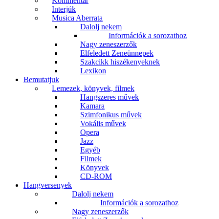
Kommentár
Interjúk
Musica Aberrata
Dalolj nekem
Információk a sorozathoz
Nagy zeneszerzők
Elfeledett Zeneünnepek
Szakcikk hiszékenyeknek
Lexikon
Bemutatjuk
Lemezek, könyvek, filmek
Hangszeres művek
Kamara
Szimfonikus művek
Vokális művek
Opera
Jazz
Egyéb
Filmek
Könyvek
CD-ROM
Hangversenyek
Dalolj nekem
Információk a sorozathoz
Nagy zeneszerzők