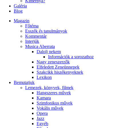
Kimernya?
Galéria
Blog
Magazin
Főtéma
Esszék és tanulmányok
Kommentár
Interjúk
Musica Aberrata
Dalolj nekem
Információk a sorozathoz
Nagy zeneszerzők
Elfeledett Zeneünnepek
Szakcikk hiszékenyeknek
Lexikon
Bemutatjuk
Lemezek, könyvek, filmek
Hangszeres művek
Kamara
Szimfonikus művek
Vokális művek
Opera
Jazz
Egyéb