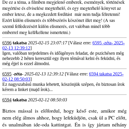
De ez a téma, a filmben megjelenő emberek, események, történések
megértése és elviselése megterhelő, és egy megterhelő könyvet az
ember letesz, de a megkezdett fordítást már nem tudja félretenni!
Ezért külön elismerés és többszörös köszönet illet meg! (A sas
szemű felfedezésért külön elismerés, ezt valóban minél több
emberrel meg kell/kellene ismertetni.)
6596
takatsa
2025-02-15 23:07:17
[Válasz erre:
6595 -zéta- 2025-
02-13 12:39:12
]
Igen, valóban terjedelmes és időigényes feladat, de pszichésen még
nehezebb 2 héten keresztül egy ilyen témával kelni és feküdni, és
még éjjel is ezzel álmodni.
6595
-zéta-
2025-02-13 12:39:12
[Válasz erre:
6594 takatsa 2025-
02-12 08:50:03
]
Ez nagyszabású munka lehetett, köszönjük szépen, én biztosan írok
kérem a linket (majd írok)...
6594
takatsa
2025-02-12 08:50:03
Biztos mással is előfordul, hogy késő este, amikor még
nem elég álmos ahhoz, hogy lefeküdjön, csak ül a PC előtt,
és unalmában ide-oda kattintgat. Én is így jártam néhány