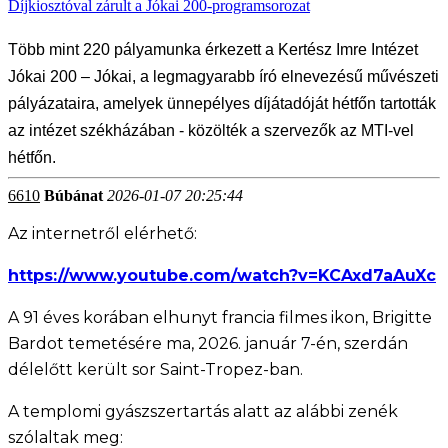
Díjkiosztóval zárult a Jókai 200-programsorozat
Több mint 220 pályamunka érkezett a Kertész Imre Intézet
Jókai 200 – Jókai, a legmagyarabb író elnevezésű művészeti
pályázataira, amelyek ünnepélyes díjátadóját hétfőn tartották
az intézet székházában - közölték a szervezők az MTI-vel
hétfőn.
6610
Búbánat
2026-01-07 20:25:44
Az internetről elérhető:
https://www.youtube.com/watch?v=KCAxd7aAuXc
A 91 éves korában elhunyt francia filmes ikon, Brigitte
Bardot temetésére ma, 2026. január 7-én, szerdán
délelőtt került sor Saint-Tropez-ban.
A templomi gyászszertartás alatt az alábbi zenék
szólaltak meg: