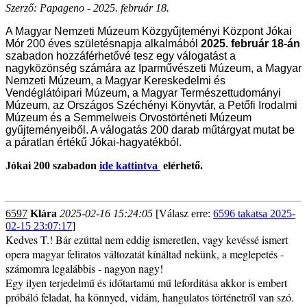
Szerző: Papageno - 2025. február 18.
A Magyar Nemzeti Múzeum Közgyűjteményi Központ Jókai
Mór 200 éves születésnapja alkalmából
2025. február 18-án
szabadon hozzáférhetővé tesz egy válogatást a
nagyközönség számára az Iparművészeti Múzeum, a Magyar
Nemzeti Múzeum, a Magyar Kereskedelmi és
Vendéglátóipari Múzeum, a Magyar Természettudományi
Múzeum, az Országos Széchényi Könyvtár, a Petőfi Irodalmi
Múzeum és a Semmelweis Orvostörténeti Múzeum
gyűjteményeiből. A válogatás 200 darab műtárgyat mutat be
a páratlan értékű Jókai-hagyatékból.
Jókai 200 szabadon
ide kattintva
elérhető.
6597
Klára
2025-02-16 15:24:05
[Válasz erre:
6596 takatsa 2025-
02-15 23:07:17
]
Kedves T.! Bár ezúttal nem eddig ismeretlen, vagy kevéssé ismert
opera magyar feliratos változatát kínáltad nekünk, a meglepetés -
számomra legalábbis - nagyon nagy!
Egy ilyen terjedelmű és időtartamú mű lefordítása akkor is embert
próbáló feladat, ha könnyed, vidám, hangulatos történetről van szó.