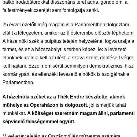
patkó irodabútorokkal disszonáns teret adna, gondolom, a
falfestmények cseréjét sem fontolgatja senki.
25 évvel ezelőtt még magam is a Parlamentben dolgoztam,
elállt a lélegzetem, amikor az ülésterembe először léphettem.
A házelnöki szék a pulpitus tetején helyzeténél fogva uralja a
termet, és ez a házszabályt is térben képezi le: a levezető
elnöknek uralnia kell az ülést, a szava szent, döntéseit végre
kell hajtani. Ezzel nem sérül semmilyen demokratizmus, hisz
kormánypárti és ellenzéki levezető elnökök is szolgálnak a
Parlamentben.
A házelnöki széket az a Thék Endre készítette
,
akinek
műhelye az Operaházon is dolgozott
, jól ismerjük tehát
munkáikat.
A költséget szeretném magam állni, parlamenti
képviselő feleségemmel együtt.
Mivel ezév elején az Országgyűlés múzeuma számára