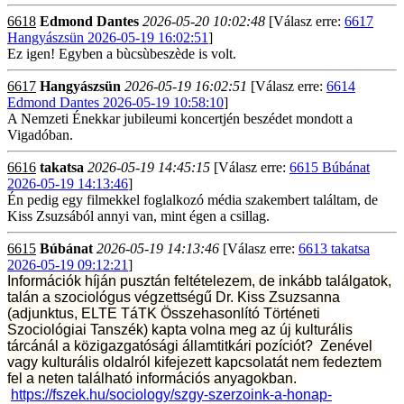
6618
Edmond Dantes
2026-05-20 10:02:48
[Válasz erre:
6617
Hangyászsün 2026-05-19 16:02:51
]
Ez igen! Egyben a bùcsùbeszède is volt.
6617
Hangyászsün
2026-05-19 16:02:51
[Válasz erre:
6614
Edmond Dantes 2026-05-19 10:58:10
]
A Nemzeti Énekkar jubileumi koncertjén beszédet mondott a
Vigadóban.
6616
takatsa
2026-05-19 14:45:15
[Válasz erre:
6615 Búbánat
2026-05-19 14:13:46
]
Én pedig egy filmekkel foglalkozó média szakembert találtam, de
Kiss Zsuzsából annyi van, mint égen a csillag.
6615
Búbánat
2026-05-19 14:13:46
[Válasz erre:
6613 takatsa
2026-05-19 09:12:21
]
Információk híján pusztán feltételezem, de inkább találgatok,
talán a szociológus végzettségű Dr. Kiss Zsuzsanna
(adjunktus, ELTE TáTK Összehasonlító Történeti
Szociológiai Tanszék) kapta volna meg az új kulturális
tárcánál a közigazgatósági államtitkári pozíciót? Zenével
vagy kulturális oldalról kifejezett kapcsolatát nem fedeztem
fel a neten található információs anyagokban.
https://fszek.hu/sociology/szgy-szerzoink-a-honap-