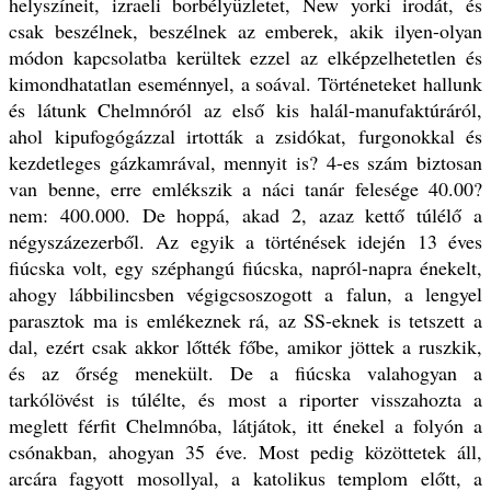
helyszíneit, izraeli borbélyüzletet, New yorki irodát, és
csak beszélnek, beszélnek az emberek, akik ilyen-olyan
módon kapcsolatba kerültek ezzel az elképzelhetetlen és
kimondhatatlan eseménnyel, a soával. Történeteket hallunk
és látunk Chelmnóról az első kis halál-manufaktúráról,
ahol kipufogógázzal irtották a zsidókat, furgonokkal és
kezdetleges gázkamrával, mennyit is? 4-es szám biztosan
van benne, erre emlékszik a náci tanár felesége 40.00?
nem: 400.000. De hoppá, akad 2, azaz kettő túlélő a
négyszázezerből. Az egyik a történések idején 13 éves
fiúcska volt, egy széphangú fiúcska, napról-napra énekelt,
ahogy lábbilincsben végigcsoszogott a falun, a lengyel
parasztok ma is emlékeznek rá, az SS-eknek is tetszett a
dal, ezért csak akkor lőtték főbe, amikor jöttek a ruszkik,
és az őrség menekült. De a fiúcska valahogyan a
tarkólövést is túlélte, és most a riporter visszahozta a
meglett férfit Chelmnóba, látjátok, itt énekel a folyón a
csónakban, ahogyan 35 éve. Most pedig közöttetek áll,
arcára fagyott mosollyal, a katolikus templom előtt, a