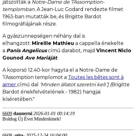
játszották a
Notre-Dame de ’l’Assomption-
templomban.
A Jean-Luc Godard rendezte filmet
1963-ban mutatták be, és Brigitte Bardot
filmográfiájának része.
A gyászünnepségen néhány dal is
elhangzott:
Mireille Mathieu
a cappella énekelte
a
Panis Angelicus
című darabot, majd
Vincent Niclo
Gounod
Ave Mariáját
.
A koporsó 12.40-kor hagyta el a Notre-Dame de
’l’Assomption
templomot a
Toutes les bêtes sont à
aimer
című dal
’Minden állatot szeretni kell.’] (
Brigitte
Bardot énekfelvételének - 1982) hangjai
kíséretében."
6609
daunerni
2026-01-01 00:14:19
Boldog Új Évet Mindenkinek!
6608
-zéta-
2025-12-24 16:04:00