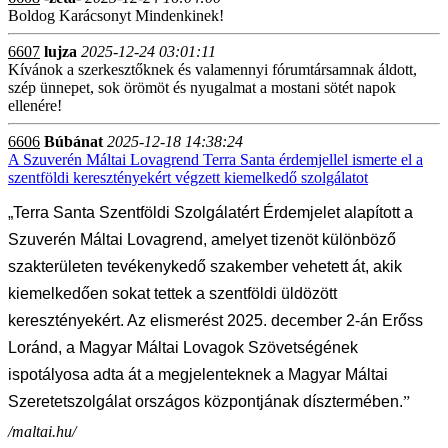
Boldog Karácsonyt Mindenkinek!
6607
lujza
2025-12-24 03:01:11
Kívánok a szerkesztőknek és valamennyi fórumtársamnak áldott,
szép ünnepet, sok örömöt és nyugalmat a mostani sötét napok
ellenére!
6606
Búbánat
2025-12-18 14:38:24
A Szuverén Máltai Lovagrend Terra Santa érdemjellel ismerte el a
szentföldi keresztényekért végzett kiemelkedő szolgálatot
„Terra Santa Szentföldi Szolgálatért Érdemjelet alapított a
Szuverén Máltai Lovagrend, amelyet tizenöt különböző
szakterületen tevékenykedő szakember vehetett át, akik
kiemelkedően sokat tettek a szentföldi üldözött
keresztényekért. Az elismerést 2025. december 2-án Erőss
Loránd, a Magyar Máltai Lovagok Szövetségének
ispotályosa adta át a megjelenteknek a Magyar Máltai
Szeretetszolgálat országos központjának dísztermében.
”
/maltai.hu/