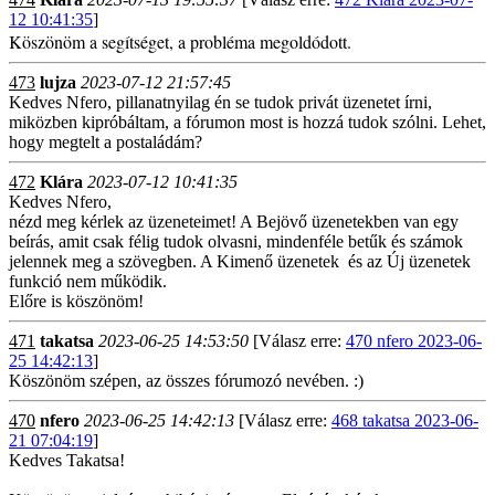
12 10:41:35
]
Köszönöm a segítséget, a probléma megoldódott.
473
lujza
2023-07-12 21:57:45
Kedves Nfero, pillanatnyilag én se tudok privát üzenetet írni,
miközben kipróbáltam, a fórumon most is hozzá tudok szólni. Lehet,
hogy megtelt a postaládám?
472
Klára
2023-07-12 10:41:35
Kedves Nfero,
nézd meg kérlek az üzeneteimet! A Bejövő üzenetekben van egy
beírás, amit csak félig tudok olvasni, mindenféle betűk és számok
jelennek meg a szövegben. A Kimenő üzenetek és az Új üzenetek
funkció nem működik.
Előre is köszönöm!
471
takatsa
2023-06-25 14:53:50
[Válasz erre:
470 nfero 2023-06-
25 14:42:13
]
Köszönöm szépen, az összes fórumozó nevében. :)
470
nfero
2023-06-25 14:42:13
[Válasz erre:
468 takatsa 2023-06-
21 07:04:19
]
Kedves Takatsa!