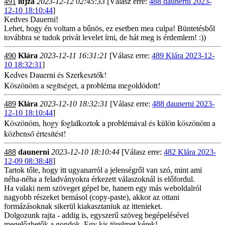
491
lujza
2023-12-12 02:45:33
[Válasz erre:
488 daunerni 2023-
12-10 18:10:44
]
Kedves Dauerni!
Lehet, hogy én voltam a bűnös, ez esetben mea culpa! Büntetésből
továbbra se tudok privát levelet írni, de hát meg is érdemlem! :))
490
Klára
2023-12-11 16:31:21
[Válasz erre:
489 Klára 2023-12-
10 18:32:31
]
Kedves Dauerni és Szerkesztők!
Köszönöm a segítséget, a probléma megoldódott!
489
Klára
2023-12-10 18:32:31
[Válasz erre:
488 daunerni 2023-
12-10 18:10:44
]
Köszönöm, hogy foglalkoztok a problémával és külön köszönöm a
közbenső értesítést!
488
daunerni
2023-12-10 18:10:44
[Válasz erre:
482 Klára 2023-
12-09 08:38:48
]
Tartok tőle, hogy itt ugyanarról a jelenségről van szó, mint ami
néha-néha a feladványokra érkezett válaszoknál is előfordul.
Ha valaki nem szöveget gépel be, hanem egy más weboldalról
nagyobb részeket bemásol (copy-paste), akkor az ottani
formázásoknak sikerül kiakasztaniuk az ittenieket.
Dolgozunk rajta - addig is, egyszerű szöveg begépelésével
megelőzhetők a gondok. Egy kis türelmet kérek!