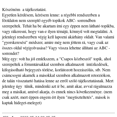
Köszönöm a tájékoztatást.
Egyetlen kérdésem, kérésem lenne: a régebbi rendszerben a
főoldalon nem szereplő egyéb topikok ABC- sorrendben
szerepeltek. Tehát ha be akartam írni egy éppen nem látható topikba,
vagy rákeresni, hogy van-e ilyen témájú, könnyű volt megtalálni. A
jelenlegi rendszerben végig kell lapozni akárhány oldalt. Van valami
"gyorskeresési" módszer, amire még nem jöttem rá, vagy csak az
összes oldal végigolvasása? Vagy vissza lehetne állítani az ABC -
sorrendet?
Még egy: volt ha jól emlékszem, a "Csapos közbeszól" topik, ahol
szerepeltek a fórumtársakkal szemben alkalmazott intézkedések,
kifogásolható bejegyzés törlése, korlátozott hozzászólás, stb. Nem
csámcsogni akarnék a másokkal szemben alkalmazott retorziókon,
de talán visszatartó hatása lenne az erről szóló tájékoztatásnak. Mert
jelenleg úgy tűnik, mindenki azt ír be, amit akar, avval rágalmazza
meg a másikat, amivel akarja, és ennek nincs következménye. (nem
csak azért, mert éppen engem ért ilyen "megtiszteltetés", mások is
kaptak hideget-meleget)