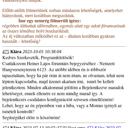
valamennyien utáljuk.
Előbb-utóbb fölmerülnek sorban mindazon lehetőségek, amelyeket
hiányolunk, mert korábban megszoktuk.
Íme egy nemrég fölmerült igény:
régebben láthattuk időrendben, egymás alatt egy adott fórumozónak
az összes témához beírt hozászólását.
Az új változatban működhet ez az – általam korábban gyakran
használt – lehetőség?
475
Klára
2023-10-01 10:38:04
Kedves Szerkesztők, Programfelelősök!
Csatlakozom Heiner Lajos fórumtárs bejegyzéséhez - Nemzeti
Hangversenyterem 6123. Az utóbbi időben én is többször
tapasztaltam, hogy ha pár órán át nem írtam, ne olvastam, tehát nem
léptem kapcsolatba, majd üzenet akartam írni, ismét be kellett
jelentkeztem. Minden alkalommal jelölöm a Bejelentkezve maradok
lehetőséget, ennek ellenére ez nem mindig marad így. A
bejelentkezés csodálatos konfigurációit szívesen elmellőzném!
Lehet, hogy az én gépemben van a hiba, vagy a Momus igényli az
ismételt kontrollt?
Segítségüket előre is köszönöm!
474
Klára
2023-07-13 19:55:37
[Válasz erre:
472 Klára 2023-07-