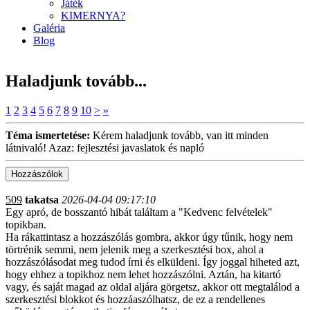
Játék
KIMERNYA?
Galéria
Blog
Haladjunk tovább...
1
2
3
4
5
6
7
8
9
10
>
»
Téma ismertetése:
Kérem haladjunk tovább, van itt minden
látnivaló! Azaz: fejlesztési javaslatok és napló
509
takatsa
2026-04-04 09:17:10
Egy apró, de bosszantó hibát találtam a "Kedvenc felvételek"
topikban.
Ha rákattintasz a hozzászólás gombra, akkor úgy tűnik, hogy nem
törtrénik semmi, nem jelenik meg a szerkesztési box, ahol a
hozzászólásodat meg tudod írni és elküldeni. Így joggal hiheted azt,
hogy ehhez a topikhoz nem lehet hozzászólni. Aztán, ha kitartó
vagy, és saját magad az oldal aljára görgetsz, akkor ott megtalálod a
szerkesztési blokkot és hozzáaszólhatsz, de ez a rendellenes