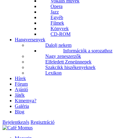
Vokális művek
Opera
Jazz
Egyéb
Filmek
Könyvek
CD-ROM
Hangversenyek
Dalolj nekem
Információk a sorozathoz
Nagy zeneszerzők
Elfeledett Zeneünnepek
Szakcikk hiszékenyeknek
Lexikon
Hírek
Fórum
Ajánló
Játék
Kimernya?
Galéria
Blog
Bejelentkezés
Regisztráció