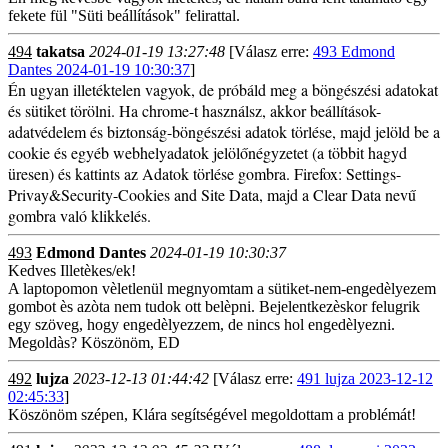
fekete fül "Süti beállítások" felirattal.
494
takatsa
2024-01-19 13:27:48
[Válasz erre:
493 Edmond
Dantes 2024-01-19 10:30:37
]
Én ugyan illetéktelen vagyok, de próbáld meg a böngészési adatokat
és sütiket törölni. Ha chrome-t használsz, akkor beállítások-
adatvédelem és biztonság-böngészési adatok törlése, majd jelöld be a
cookie és egyéb webhelyadatok jelölőnégyzetet (a többit hagyd
üresen) és kattints az Adatok törlése gombra. Firefox: Settings-
Privay&Security-Cookies and Site Data, majd a Clear Data nevű
gombra való klikkelés.
493
Edmond Dantes
2024-01-19 10:30:37
Kedves Illetèkes/ek!
A laptopomon vèletlenül megnyomtam a sütiket-nem-engedèlyezem
gombot ès azòta nem tudok ott belèpni. Bejelentkezèskor felugrik
egy szöveg, hogy engedèlyezzem, de nincs hol engedèlyezni.
Megoldàs? Köszönöm, ED
492
lujza
2023-12-13 01:44:42
[Válasz erre:
491 lujza 2023-12-12
02:45:33
]
Köszönöm szépen, Klára segítségével megoldottam a problémát!