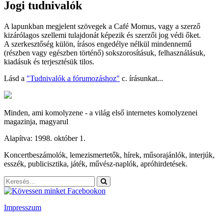
Jogi tudnivalók
A lapunkban megjelent szövegek a Café Momus, vagy a szerző
kizárólagos szellemi tulajdonát képezik és szerzői jog védi őket.
A szerkesztőség külön, írásos engedélye nélkül mindennemű
(részben vagy egészben történő) sokszorosításuk, felhasználásuk,
kiadásuk és terjesztésük tilos.
Lásd a
"Tudnivalók a fórumozáshoz"
c. írásunkat...
Minden, ami komolyzene - a világ első internetes komolyzenei
magazinja, magyarul
Alapítva: 1998. október 1.
Koncertbeszámolók, lemezismertetők, hírek, műsorajánlók, interjúk,
esszék, publicisztika, játék, művész-naplók, apróhirdetések.
Impresszum