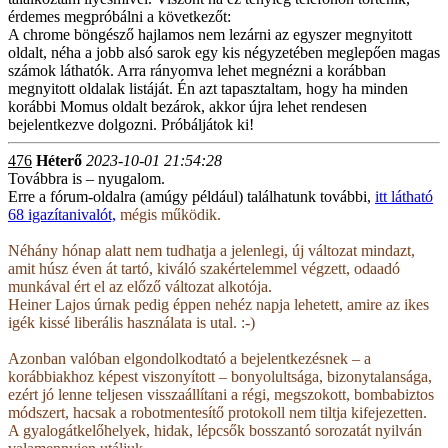
érdemes megpróbálni a következőt:
A chrome böngésző hajlamos nem lezárni az egyszer megnyitott
oldalt, néha a jobb alsó sarok egy kis négyzetében meglepően magas
számok láthatók. Arra rányomva lehet megnézni a korábban
megnyitott oldalak listáját. Én azt tapasztaltam, hogy ha minden
korábbi Momus oldalt bezárok, akkor újra lehet rendesen
bejelentkezve dolgozni. Próbáljátok ki!
476
Héterő
2023-10-01 21:54:28
Továbbra is – nyugalom.
Erre a fórum-oldalra (amúgy például) találhatunk további,
itt látható
68 igazítanivalót,
mégis működik.
Néhány hónap alatt nem tudhatja a jelenlegi, új változat mindazt,
amit húsz éven át tartó, kiváló szakértelemmel végzett, odaadó
munkával ért el az előző változat alkotója.
Heiner Lajos úrnak pedig éppen nehéz napja lehetett, amire az ikes
igék kissé liberális használata is utal. :-)
Azonban valóban elgondolkodtató a bejelentkezésnek – a
korábbiakhoz képest viszonyított – bonyolultsága, bizonytalansága,
ezért jó lenne teljesen visszaállítani a régi, megszokott, bombabiztos
módszert, hacsak a robotmentesítő protokoll nem tiltja kifejezetten.
A gyalogátkelőhelyek, hidak, lépcsők bosszantó sorozatát nyilván