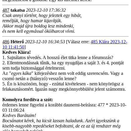
487
takatsa
2023-12-10 17:36:32
Csak annyi történt, hogy jeleztek egy hibát,
reméljük, hogy hamar kijavítják.
Akkor majd újra boldog lesz mindenki,
és nem kell egymással ökölharcot vívni.
486
Héterő
2023-12-10 16:34:53
[Válasz erre:
485 Klára 2023-12-
10 11:41:50
]
Kedves Klára!
1. Sajnálatos tévedés. A hosszú élet titka lenne a fórumozás?
2. Ellentmondásnak tűnik, ha egy nyugdíjas a saját 3. és 4. pontját
sem tudja biztonsággal értelmezni.
Az "
egyes káka
" kifejezéshez nem volt eddig szerencsém. Vagy a
csomó netán a (hiányzó) vesszőn lenne?
5. Én is köszönöm, hogy - ezúttal kivételesen - nem könyörögsz a
felakasztásomért. Igazán nagy megkönnyebbülést jelent számomra.
Komolyra fordítva a szót:
érdemes lenne figyelni a korábbi daunerni-beírásra: 477 * 2023-10-
03 11:06:24
Kedves Barátaim!
Bocsánatot kérek, ha kicsit lassan haladunk. Azért igyekszünk a
kisebb-nagyobb repedéseket befoltozni, de ez az új rendszer még