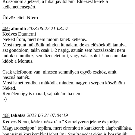
Köszönöm a jelzést, a hibát javítottam. Elnézést kérek a
kellemetlenségért.
Üdvözlettel: Nfero
469
álmodó
2023-06-22 21:08:57
Kedves Daunerni
Neked írom, mert nem tudom kinek kellene...
Most megint működik minden itt nálam, de az előzőekből tanulva
azt gondolom, talán csak 1-2 napig, azután sem hozzászólni nem
tudok semmihez, sem üzenetet írni, vagy válaszolni. Unos untalan
kidob a Momus.
Csak telefonom van, nincsen semmilyen egyéb eszköz, amit
használhatnék.
Most ismét rendben működik minden, nagyon szépen köszönöm
Neked.
Remélem így is marad, sajnálnám ha nem.
:-)
468
takatsa
2023-06-21 07:04:19
Kedves Nfero, kérlek nézz rá a "Komolyzene jelene és jövője
Magyarországon" topikra, mert elromlott a karakterek alapbeállítása,
hangyányi karakerekkel lehet írni. Segítségedet előre is köszönjük.