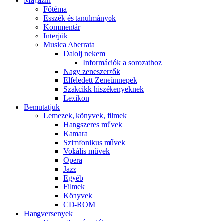
Magazin
Főtéma
Esszék és tanulmányok
Kommentár
Interjúk
Musica Aberrata
Dalolj nekem
Információk a sorozathoz
Nagy zeneszerzők
Elfeledett Zeneünnepek
Szakcikk hiszékenyeknek
Lexikon
Bemutatjuk
Lemezek, könyvek, filmek
Hangszeres művek
Kamara
Szimfonikus művek
Vokális művek
Opera
Jazz
Egyéb
Filmek
Könyvek
CD-ROM
Hangversenyek