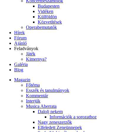
Koncertbeszámolók
Budapesten
Vidéken
Külföldön
Közvetítések
Operabemutatók
Hírek
Fórum
Ajánló
Feladványok
Játék
Kimernya?
Galéria
Blog
Magazin
Főtéma
Esszék és tanulmányok
Kommentár
Interjúk
Musica Aberrata
Dalolj nekem
Információk a sorozathoz
Nagy zeneszerzők
Elfeledett Zeneünnepek