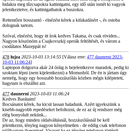
hidakra meg tűzcsapokra kattintgatni, egy idő után ismét ki vagyok
jelentkeztetve, és kattintgathatok a buszokra.
Rettentően bosszantó - elnézést kérek a kifakadásért -, és ostoba
dolognak tartom.
Szóval, elnézést, hogy itt írok kedves Takatsa, és csak röviden...
Nagyon köszönöm a Csajkovszkij operák feltöltését, és várom a
csodálatos Mazeppát is!
478
lujza
2023-10-03 13:14:55
[Válasz erre:
477 daunerni 2023-
10-03 11:06:24
]
Laptopon dolgozva akár 24 óráig is bejelentkezve maradok, pedig ki
szoktam lépni (nem kijelentkezni) a Momusból. De én is jártam úgy
nemrég, hogy egy hosszabb hozzászólás közben mégis kiléptetett,
hagytam is elszállni azt.
477
daunerni
2023-10-03 11:06:24
Kedves Barátaim!
Bocsánatot kérek, ha kicsit lassan haladunk. Azért igyekszünk a
kisebb-nagyobb repedéseket befoltozni, de ez az új rendszer még
elég bonyolult nekünk...
De az, hogy minden oldalváltásnál, hozzászólásnál be kell
jelentkezni, tényleg nagyon kényelmetlen - de eddig csak telefonon
találkoztam ilyesmivel. Viszont ha ez tényleg telefonon történik,