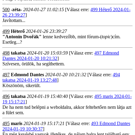
500
-zéta-
2024-01-27 11:02:15
[Válasz erre:
499 Héterő 2024-01-
26 23:39:27
]
Javítottam...
499
Héterő
2024-01-26 23:39:27
"Antonín Dvořák"
lenne kedvezőbb, mint fórum-(
topic
)cím.
Esetleg...?
498
takatsa
2024-01-20 15:03:59
[Válasz erre:
497 Edmond
Dantes 2024-01-20 10:21:32
]
Szívesen, örülök, ha segíthettem.
497
Edmond Dantes
2024-01-20 10:21:32
[Válasz erre:
494
takatsa 2024-01-19 13:27:48
]
Köszönöm, sikerült.
496
takatsa
2024-01-19 15:40:40
[Válasz erre:
495 maris 2024-01-
19 15:17:21
]
De ha nem tud belépni a weboldalra, akkor feltehetően nem látja azt
a fület sem.
495
maris
2024-01-19 15:17:21
[Válasz erre:
493 Edmond Dantes
2024-01-19 10:30:37
]
Én még kevésbé vagyok illetékes, de nálam balra lent található egy