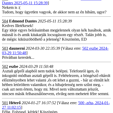
Dantes 2025-05-11 15:28:39
]
Nekem is :(
Tudom, hogy ügyetlen vagyok, de akkor nem az én hibám, ugye?
504
Edmond Dantes
2025-05-11 15:28:39
Kedves Illetékesek!
Egy ideje egyes beírásaimban megjelennek olyan kék hasábok, amik
másnál is és amik kitakarják locsogásom egy részét. Talán jobb is,
de mégis: kiküszöbölhető a jelenség? Köszönöm, ED
503
daunerni
2024-03-30 22:35:39
[Válasz erre:
502 eszbe 2024-
03-29 11:50:48
]
Privátban kereslek...
502
eszbe
2024-03-29 11:50:48
Asztali gépről alapból nem tudok belépni. Telefonról igen, és
inkognitó módban asztali gépről is. Feltételezem, a böngésző eltárolt
előzményeiben lehet valami ,és ott lehet a guzmi, - bár az elmúlt két
hétben letöröltem valamikor, és a hibajelenség nem szűnt meg, -
csak azt nem értem, hogy mi. Mivel nem változtattam jelszót,
nincsen másik felhasználónevem, elvileg nem mehetett félre semmi.
501
Héterő
2024-01-27 16:37:52
[Válasz erre:
500 -zéta- 2024-01-
27 11:02:15
]
Félig. Folytasd, kérlek! Köszönöm.