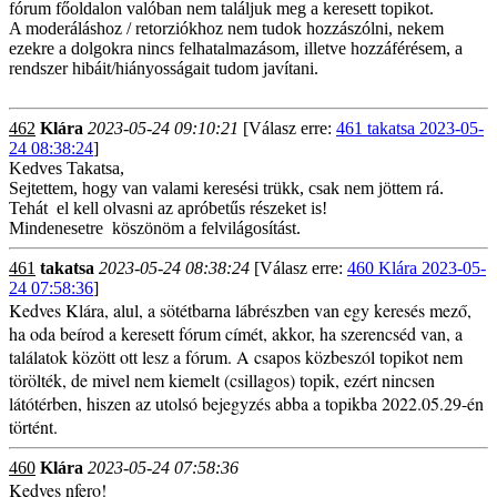
fórum főoldalon valóban nem találjuk meg a keresett topikot.
A moderáláshoz / retorziókhoz nem tudok hozzászólni, nekem
ezekre a dolgokra nincs felhatalmazásom, illetve hozzáférésem, a
rendszer hibáit/hiányosságait tudom javítani.
462
Klára
2023-05-24 09:10:21
[Válasz erre:
461 takatsa 2023-05-
24 08:38:24
]
Kedves Takatsa,
Sejtettem, hogy van valami keresési trükk, csak nem jöttem rá.
Tehát el kell olvasni az apróbetűs részeket is!
Mindenesetre köszönöm a felvilágosítást.
461
takatsa
2023-05-24 08:38:24
[Válasz erre:
460 Klára 2023-05-
24 07:58:36
]
Kedves Klára, alul, a sötétbarna lábrészben van egy keresés mező,
ha oda beírod a keresett fórum címét, akkor, ha szerencséd van, a
találatok között ott lesz a fórum. A csapos közbeszól topikot nem
törölték, de mivel nem kiemelt (csillagos) topik, ezért nincsen
látótérben, hiszen az utolsó bejegyzés abba a topikba 2022.05.29-én
történt.
460
Klára
2023-05-24 07:58:36
Kedves nfero!