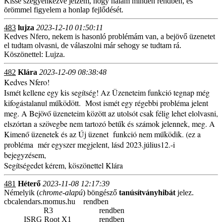
Kissé szégyenkezve jelzem, hogy nálam minden rendben, és
örömmel figyelem a honlap fejlődését.
483
lujza
2023-12-10 01:50:11
Kedves Nfero, nekem is hasonló problémám van, a bejövő üzenetet
el tudtam olvasni, de válaszolni már sehogy se tudtam rá.
Köszönettel: Lujza.
482
Klára
2023-12-09 08:38:48
Kedves Nfero!
Ismét kellene egy kis segítség! Az Üzeneteim funkció tegnap még
kifogástalanul működött. Most ismét egy régebbi probléma jelent
meg. A Bejövő üzeneteim között az utolsót csak félig lehet elolvasni,
elszórtan a szövegbe nem tartozó betűk és számok jelennek, meg. A
Kimenő üzenetek és az Új üzenet funkció nem működik. (ez a
probléma mér egyszer megjelent, lásd 2023.július12.-i
bejegyzésem,
Segítségedet kérem, köszönettel Klára
481
Héterő
2023-11-08 12:17:39
Némelyik (
chrome-alapú
) böngésző
tanúsítványhibát
jelez.
cbcalendars.momus.hu
rendben
R3
rendben
ISRG Root X1
rendben