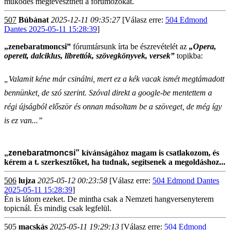
működés megtévesztheti a fórumozókat.
507
Búbánat
2025-12-11 09:35:27
[Válasz erre:
504 Edmond
Dantes 2025-05-11 15:28:39
]
„zenebaratmoncsi”
fórumtársunk írta be észrevételét az
„Opera,
operett, dalciklus, librettók, szövegkönyvek, versek”
topikba:
„Valamit kéne már csinálni, mert ez a kék vacak ismét megtámadott
bennünket, de szó szerint. Szóval direkt a google-be mentettem a
régi újságból először és onnan másoltam be a szöveget, de még így
is ez van...”
„zenebaratmoncsi”
kívánságához magam is csatlakozom, és
kérem a t. szerkesztőket, ha tudnak, segítsenek a megoldáshoz...
506
lujza
2025-05-12 00:23:58
[Válasz erre:
504 Edmond Dantes
2025-05-11 15:28:39
]
Én is látom ezeket. De mintha csak a Nemzeti hangversenyterem
topicnál. És mindig csak legfelül.
505
macskás
2025-05-11 19:29:13
[Válasz erre:
504 Edmond