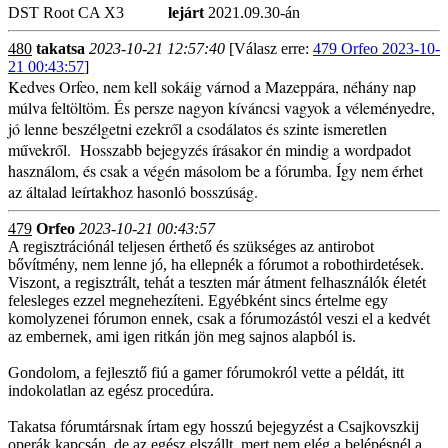
DST Root CA X3
lejárt
2021.09.30-án
480
takatsa
2023-10-21 12:57:40
[Válasz erre:
479 Orfeo 2023-10-
21 00:43:57
]
Kedves Orfeo, nem kell sokáig várnod a Mazeppára, néhány nap
múlva feltöltöm. És persze nagyon kíváncsi vagyok a véleményedre,
jó lenne beszélgetni ezekről a csodálatos és szinte ismeretlen
művekről. Hosszabb bejegyzés írásakor én mindig a wordpadot
használom, és csak a végén másolom be a fórumba. Így nem érhet
az általad leírtakhoz hasonló bosszúság.
479
Orfeo
2023-10-21 00:43:57
A regisztrációnál teljesen érthető és szükséges az antirobot
bővítmény, nem lenne jó, ha ellepnék a fórumot a robothirdetések.
Viszont, a regisztrált, tehát a teszten már átment felhasználók életét
felesleges ezzel megnehezíteni. Egyébként sincs értelme egy
komolyzenei fórumon ennek, csak a fórumozástól veszi el a kedvét
az embernek, ami igen ritkán jön meg sajnos alapból is.
Gondolom, a fejlesztő fiú a gamer fórumokról vette a példát, itt
indokolatlan az egész procedúra.
Takatsa fórumtársnak írtam egy hosszú bejegyzést a Csajkovszkij
operák kapcsán, de az egész elszállt, mert nem elég a belépésnél a