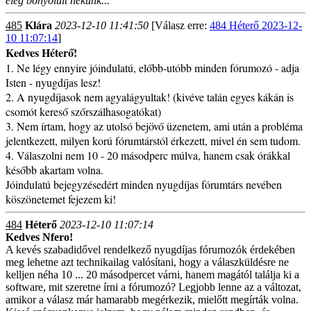
elég bonyolult nekünk...
485
Klára
2023-12-10 11:41:50
[Válasz erre:
484 Héterő 2023-12-
10 11:07:14
]
Kedves Héterő!
1. Ne légy ennyire jóindulatú, előbb-utóbb minden fórumozó - adja
Isten - nyugdíjas lesz!
2. A nyugdíjasok nem agyalágyultak! (kivéve talán egyes kákán is
csomót kereső szőrszálhasogatókat)
3. Nem írtam, hogy az utolsó bejövő üzenetem, ami után a probléma
jelentkezett, milyen korú fórumtárstól érkezett, mivel én sem tudom.
4. Válaszolni nem 10 - 20 másodperc múlva, hanem csak órákkal
később akartam volna.
Jóindulatú bejegyzésedért minden nyugdíjas fórumtárs nevében
köszönetemet fejezem ki!
484
Héterő
2023-12-10 11:07:14
Kedves Nfero!
A kevés szabadidővel rendelkező nyugdíjas fórumozók érdekében
meg lehetne azt technikailag valósítani, hogy a válaszküldésre ne
kelljen néha 10 ... 20 másodpercet várni, hanem magától találja ki a
software, mit szeretne írni a fórumozó? Legjobb lenne az a változat,
amikor a válasz már hamarabb megérkezik, mielőtt megírták volna.