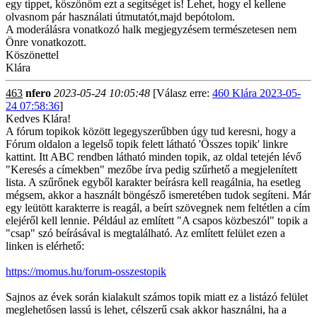
egy tippet, köszönöm ezt a segítséget is! Lehet, hogy el kellene
olvasnom pár használati útmutatót,majd bepótolom.
A moderálásra vonatkozó halk megjegyzésem természetesen nem
Önre vonatkozott.
Köszönettel
Klára
463
nfero
2023-05-24 10:05:48
[Válasz erre:
460 Klára 2023-05-
24 07:58:36
]
Kedves Klára!
A fórum topikok között legegyszerűbben úgy tud keresni, hogy a
Fórum oldalon a legelső topik felett látható 'Összes topik' linkre
kattint. Itt ABC rendben látható minden topik, az oldal tetején lévő
"Keresés a címekben" mezőbe írva pedig szűrhető a megjelenített
lista. A szűrőnek egyből karakter beírásra kell reagálnia, ha esetleg
mégsem, akkor a használt böngésző ismeretében tudok segíteni. Már
egy leütött karakterre is reagál, a beírt szövegnek nem feltétlen a cím
elejéről kell lennie. Például az említett "A csapos közbeszól" topik a
"csap" szó beírásával is megtalálható. Az említett felület ezen a
linken is elérhető:
https://momus.hu/forum-osszestopik
Sajnos az évek során kialakult számos topik miatt ez a listázó felület
meglehetősen lassú is lehet, célszerű csak akkor használni, ha a