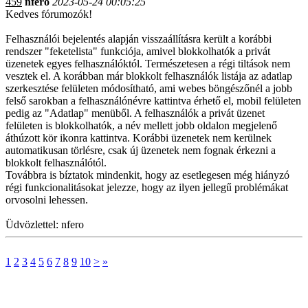
459
nfero
2023-05-24 00:05:25
Kedves fórumozók!
Felhasználói bejelentés alapján visszaállításra került a korábbi
rendszer "feketelista" funkciója, amivel blokkolhatók a privát
üzenetek egyes felhasználóktól. Természetesen a régi tiltások nem
vesztek el. A korábban már blokkolt felhasználók listája az adatlap
szerkesztése felületen módosítható, ami webes böngészőnél a jobb
felső sarokban a felhasználónévre kattintva érhető el, mobil felületen
pedig az "Adatlap" menüből. A felhasználók a privát üzenet
felületen is blokkolhatók, a név mellett jobb oldalon megjelenő
áthúzott kör ikonra kattintva. Korábbi üzenetek nem kerülnek
automatikusan törlésre, csak új üzenetek nem fognak érkezni a
blokkolt felhasználótól.
Továbbra is bíztatok mindenkit, hogy az esetlegesen még hiányzó
régi funkcionalitásokat jelezze, hogy az ilyen jellegű problémákat
orvosolni lehessen.
Üdvözlettel: nfero
1
2
3
4
5
6
7
8
9
10
>
»