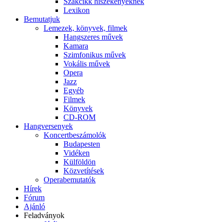
Szakcikk hiszékenyeknek
Lexikon
Bemutatjuk
Lemezek, könyvek, filmek
Hangszeres művek
Kamara
Szimfonikus művek
Vokális művek
Opera
Jazz
Egyéb
Filmek
Könyvek
CD-ROM
Hangversenyek
Koncertbeszámolók
Budapesten
Vidéken
Külföldön
Közvetítések
Operabemutatók
Hírek
Fórum
Ajánló
Feladványok