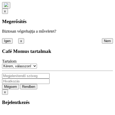
x
Megerősítés
Biztosan végrehajtja a műveletet?
x
Café Momus tartalmak
Tartalom
Mégsem
Rendben
x
Bejelentkezés