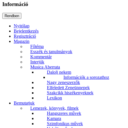
Információ
Nyitólap
Bejelentkezés
Regisztráció
Magazin
Főtéma
Esszék és tanulmányok
Kommentár
Interjúk
Musica Aberrata
Dalolj nekem
Információk a sorozathoz
Nagy zeneszerzők
Elfeledett Zeneünnepek
Szakcikk hiszékenyeknek
Lexikon
Bemutatjuk
Lemezek, könyvek, filmek
Hangszeres művek
Kamara
Szimfonikus művek