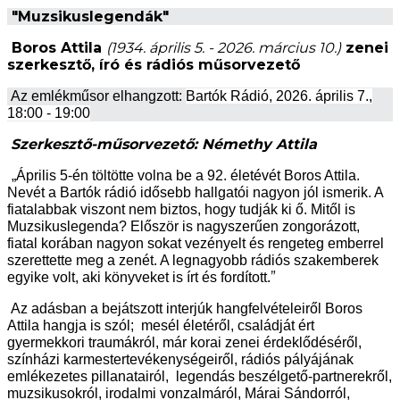
"
Muzsikuslegendák"
Boros Attila
(1934. április 5. - 2026. március 10.)
zenei
szerkesztő, író és rádiós műsorvezető
Az emlékműsor elhangzott:
Bartók Rádió, 2026. április 7.,
18:00 - 19:00
Szerkesztő-műsorvezető: Némethy Attila
„Április 5-én töltötte volna be a 92. életévét Boros Attila.
Nevét a Bartók rádió idősebb hallgatói nagyon jól ismerik. A
fiatalabbak viszont nem biztos, hogy tudják ki ő. Mitől is
Muzsikuslegenda? Először is nagyszerűen zongorázott,
fiatal korában nagyon sokat vezényelt és rengeteg emberrel
szerettette meg a zenét. A legnagyobb rádiós szakemberek
”
egyike volt, aki könyveket is írt és fordított.
Az adásban a bejátszott interjúk hangfelvételeiről Boros
Attila hangja is szól; mesél életéről, családját ért
gyermekkori traumákról, már korai zenei érdeklődéséről,
színházi karmestertevékenységeiről, rádiós pályájának
emlékezetes pillanatairól, legendás beszélgető-partnerekről,
muzsikusokról, irodalmi vonzalmáról, Márai Sándorról,