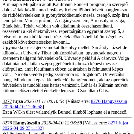
A minap a Müpában adott Kaufmann-koncert programján szereplő
dalok-áriák közül anno Ilosfalvy Róbert többet felvett hanglemezre,
de rádiófelvételeken is gyönyörködhetünk mesés, csengő, szép lírai
tenorjában: Marica grófnő, A cigányszerelem, A mosoly országa,
Bánk bán. Tehát, valóban volt alkalmunk összehasonlítani,
összevetni a két énekművész repertoárjában egyaránt szereplő, a
felsorolt művekből kiemelt részletek előadásbeli különbségeit és
ezekből következtetéseket levonni...
Ugyanakkor e slágerszámokat Ilosfalvy mellett Simándy József de
különösen Udvardy Tibor tolmácsolásában ugyancsak nagyon
szeretem hallgatni felvételeikről. Udvardy például A cárevics Volga-
dalát utánozhatatlan szépséggel énekli - hozzá képest messze
eltörpül az, amit Kaufmann ebben az áriában is felmutatni képes
volt. Nicolai Gedda pedig számomra is: "fogalom". Univerzális
hang. Mindenre képes, kiemelkedő, hangfenomén, aki az operettek
felvételein is tündökletes hatást varázsolt. Lehár és Kálmán műveit
különös előszeretettel énekelte lemezre. Csodáltam Őt is.
8277
lujza
2026-04-11 00:10:54
[Válasz erre:
8276 Hangyászsün
2026-04-10 12:36:58
]
Ezt a WC-n ülést valamelyik Bunuel filmből lophatta el a rendező.
8276
Hangyászsün
2026-04-10 12:36:58
[Válasz erre:
8271 lujza
2026-04-09 23:11:32
]
Schlingensief bayreuthi ámokfutásához képest ez kismiska. Bár erős