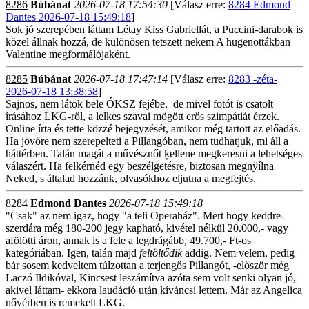
8286
Búbánat
2026-07-18 17:54:30
[Válasz erre:
8284 Edmond
Dantes 2026-07-18 15:49:18
]
Sok jó szerepében láttam Létay Kiss Gabriellát, a Puccini-darabok is
közel állnak hozzá, de különösen tetszett nekem A hugenottákban
Valentine megformálójaként.
8285
Búbánat
2026-07-18 17:47:14
[Válasz erre:
8283 -zéta-
2026-07-18 13:38:58
]
Sajnos, nem látok bele ÓKSZ fejébe, de mivel fotót is csatolt
írásához LKG-ről, a lelkes szavai mögött erős szimpátiát érzek.
Online írta és tette közzé bejegyzését, amikor még tartott az előadás.
Ha jövőre nem szerepelteti a Pillangóban, nem tudhatjuk, mi áll a
háttérben. Talán magát a művésznőt ķellene megkeresni a lehetséges
válaszért. Ha felkérnéd egy beszélgetésre, biztosan megnÿílna
Neked, s általad hozzánk, olvasókhoz eljutna a megfejtés.
8284
Edmond Dantes
2026-07-18 15:49:18
"Csak" az nem igaz, hogy "a teli Operaház". Mert hogy keddre-
szerdára még 180-200 jegy kapható, kivétel nélkül 20.000,- vagy
afölötti áron, annak is a fele a legdrágább, 49.700,- Ft-os
kategóriában. Igen, talán majd
feltöltődik
addig. Nem velem, pedig
bár sosem kedveltem túlzottan a terjengős Pillangót, -először még
Laczó Ildikóval, Kincsest leszámítva azóta sem volt senki olyan jó,
akivel láttam- ekkora laudáció után kíváncsi lettem. Már az Angelica
nővérben is remekelt LKG.