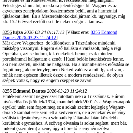
felvételét és ha kínkeservesen is, részletekben meghallgatni.
Felesleges rámutatni, mekkora jelentőséggel bír Wagner és az
egyetemes zeneirodalom össztermésén belül, ami a harmóniai
újításokat illeti. Én a Mesterdalnokokkal jártam kb. ugyanígy, míg
kb. 15-16 évvel ezelőtt esett le nekem végre a tantusz.
8256
lujza
2026-03-24 01:17:13
[Válasz erre:
8255 Edmond
Dantes 2026-03-23 11:24:12
]
Már eleve Wagnerhez, de különösen a Trisztánhoz mindenki
másképp viszonyul. Engem első hallásra elvarázsolt, még a régi
Operában, azt se tudom, kik énekeltek benne, csak minden
porcikámmal hallgattam a zenét. Húzni belőle istenkísértés lenne,
aki nem szereti, inkább ne hallgassa. Ha a mannheimiek előadása se
fogott meg, akkor tényleg nem Neked való ez a mű. Igazad van, a
ruhák nem egészen illettek össze a modern rendezéssel, de olyan
szépek voltak, hogy ez engem cseppet se zavart.
8255
Edmond Dantes
2026-03-23 11:24:12
Emlékeim szerint negyedszer futottam neki a Trisztánnak. Három
nívós előadás (kölniek/1974, mannheimiek/2001 és a Wagner-napok
egyike) után sem fogott meg ez a sokak szerint leglegleg Wagner-
darab Szombat este sem lett a kedvencem, de a zenekar és néhány
szólista teljesítménye és a színpadkép láttán-hallatán közelebb
kerültünk egymáshoz. A szöveg olvasása is sokat segített, mert bár,
miként (szerintem) a zene, úgy a librettó is enyhén szólva