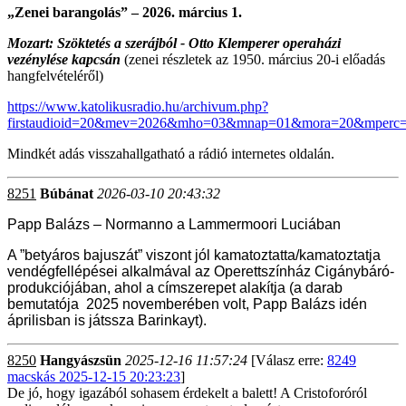
„Zenei barangolás” – 2026. március 1.
Mozart: Szöktetés a szerájból - Otto Klemperer operaházi
vezénylése kapcsán
(zenei részletek az 1950. március 20-i előadás
hangfelvételéről)
https://www.katolikusradio.hu/archivum.php?
firstaudioid=20&mev=2026&mho=03&mnap=01&mora=20&mperc
Mindkét adás visszahallgatható a rádió internetes oldalán.
8251
Búbánat
2026-03-10 20:43:32
Papp Balázs – Normanno a Lammermoori Luciában
A ”betyáros bajuszát” viszont jól kamatoztatta/kamatoztatja
vendégfellépései alkalmával az Operettszínház Cigánybáró-
produkciójában, ahol a címszerepet alakítja (a darab
bemutatója 2025 novemberében volt, Papp Balázs idén
áprilisban is játssza Barinkayt).
8250
Hangyászsün
2025-12-16 11:57:24
[Válasz erre:
8249
macskás 2025-12-15 20:23:23
]
De jó, hogy igazából sohasem érdekelt a balett! A Cristoforóról