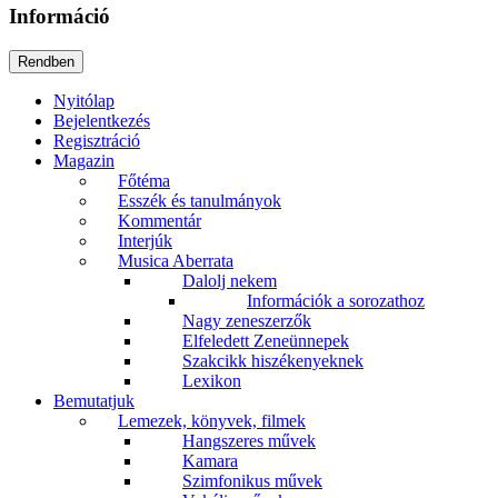
Információ
Nyitólap
Bejelentkezés
Regisztráció
Magazin
Főtéma
Esszék és tanulmányok
Kommentár
Interjúk
Musica Aberrata
Dalolj nekem
Információk a sorozathoz
Nagy zeneszerzők
Elfeledett Zeneünnepek
Szakcikk hiszékenyeknek
Lexikon
Bemutatjuk
Lemezek, könyvek, filmek
Hangszeres művek
Kamara
Szimfonikus művek