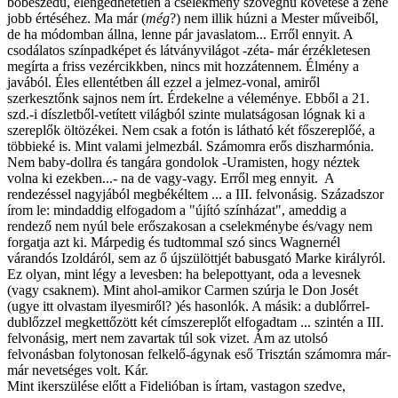
bőbeszédű, elengedhetetlen a cselekmény szöveghű követése a zene
jobb értéséhez. Ma már (
még
?) nem illik húzni a Mester műveiből,
de ha módomban állna, lenne pár javaslatom... Erről ennyit. A
csodálatos színpadképet és látványvilágot -zéta- már érzékletesen
megírta a friss vezércikkben, nincs mit hozzátennem. Élmény a
javából. Éles ellentétben áll ezzel a jelmez-vonal, amiről
szerkesztőnk sajnos nem írt. Érdekelne a véleménye. Ebből a 21.
szd.-i díszletből-vetített világból szinte mulatságosan lógnak ki a
szereplők öltözékei. Nem csak a fotón is látható két főszereplőé, a
többieké is. Mint valami jelmezbál. Számomra erős diszharmónia.
Nem baby-dollra és tangára gondolok -Uramisten, hogy néztek
volna ki ezekben...- na de vagy-vagy. Erről meg ennyit. A
rendezéssel nagyjából megbékéltem ... a III. felvonásig. Századszor
írom le: mindaddig elfogadom a "újító színházat", ameddig a
rendező nem nyúl bele erőszakosan a cselekménybe és/vagy nem
forgatja azt ki. Márpedig és tudtommal szó sincs Wagnernél
várandós Izoldáról, sem az ő újszülöttjét babusgató Marke királyról.
Ez olyan, mint légy a levesben: ha belepottyant, oda a levesnek
(vagy csaknem). Mint ahol-amikor Carmen szúrja le Don Josét
(ugye itt olvastam ilyesmiről? )és hasonlók. A másik: a dublőrrel-
dublőzzel megkettőzött két címszereplőt elfogadtam ... szintén a III.
felvonásig, mert nem zavartak túl sok vizet. Ám az utolsó
felvonásban folytonosan felkelő-ágynak eső Trisztán számomra már-
már nevetséges volt. Kár.
Mint ikerszülése előtt a Fidelióban is írtam, vastagon szedve,