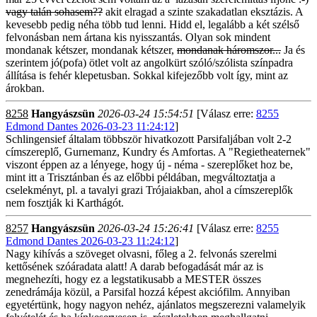
vagy talán sohasem??
akit elragad a szinte szakadatlan eksztázis. A
kevesebb pedig néha több tud lenni. Hidd el, legalább a két szélső
felvonásban nem ártana kis nyisszantás. Olyan sok mindent
mondanak kétszer, mondanak kétszer,
mondanak háromszor...
Ja és
szerintem jó(pofa) ötlet volt az angolkürt szóló/szólista színpadra
állítása is fehér klepetusban. Sokkal kifejezőbb volt így, mint az
árokban.
8258
Hangyászsün
2026-03-24 15:54:51
[Válasz erre:
8255
Edmond Dantes 2026-03-23 11:24:12
]
Schlingensief általam többször hivatkozott Parsifaljában volt 2-2
címszereplő, Gurnemanz, Kundry és Amfortas. A "Regietheaternek"
viszont éppen az a lényege, hogy új - néma - szereplőket hoz be,
mint itt a Trisztánban és az előbbi példában, megváltoztatja a
cselekményt, pl. a tavalyi grazi Trójaiakban, ahol a címszereplők
nem fosztják ki Karthágót.
8257
Hangyászsün
2026-03-24 15:26:41
[Válasz erre:
8255
Edmond Dantes 2026-03-23 11:24:12
]
Nagy kihívás a szöveget olvasni, főleg a 2. felvonás szerelmi
kettősének szóáradata alatt! A darab befogadását már az is
megnehezíti, hogy ez a legstatikusabb a MESTER összes
zenedrámája közül, a Parsifal hozzá képest akciófilm. Annyiban
egyetértünk, hogy nagyon nehéz, ajánlatos megszerezni valamelyik