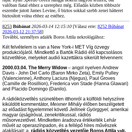
valóban fiatal ehhez a szerephez még. Előadás közben többször
eszembe jutott James Levine, ő biztos sokkal szebb zenei hátteret
biztosított volna ehhez az estéhez.
8253
Búbánat
2026-03-14 12:15:10
[Válasz erre:
8252 Búbánat
2026-03-12 21:37:58
]
További, személyes adalék Boros Attila nekrológjához:
Két felvételem is van a New York-i MET Víg özvegy
produkciójáról. Mindkettő a Bartók Rádió élő kapcsolásos
közvetítése, melyeket audió kazettákra sikerült felvennem:
2000.03.04. The Merry Widow
– angol nyelven Andrew
Davis - John Del Carlo (Baron Mirko Zeta), Emily Pulley
(Valencienne), Anthony Laciura (Njegus), Paul Groves
(Camille de Rosillion), Frederica von Stade (Hanna Glawari)
and Placido Domingo (Danilo).
A rádióközvetítés szünetében itthonról a külföldi helyszínre
kiküldött kommentátor,
Meixner Mihály
élőben beszélgetett
az előadást figyelemmel követő
Jellinek Györggyel,
amerikai
magyar újságíróval, zenekritikussal, rádiós
műsorvezetővel.
Mindketten áradozva értékelték Lehár
művét az operaszínpadon, és a fellépő híres művészek
alakításait; a
rádiós közvetítés vezetője Boros Attila
volt,