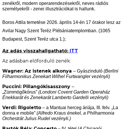
zenékről, modern operarendezésekről, neves rádiós
személyekről - zenei illusztrációkat is hallunk.
Boros Attila temetése 2026. április 14-én 17 órakor lesz az
Avilai Nagy Szent Teréz Plébániatemplomban. (1065
Budapest, Szent Teréz utca 1.);
Az adás visszahallgatható:
ITT
Az adásban előforduló zenék:
Wagner: Az istenek alkonya
–
Gyászinduló
(Berlini
Filharmonikus Zenekart Wilhel Furtwangler vezényli)
Puccini: Pillangókisasszony
–
„Zümmögőkórus”
(Londoni Covent Garden Operaház
Énekkarát és Zenekarát Lamberto Gardelli vezényli)
Verdi: Rigoletto
– a Mantuai herceg áriája, III. felv. „La
donna e mobile”
(Alfredo Kraus énekel, a Philharmonia
Orchestrát Julius Rudel vezényli.)
Bartók Béla: Concerto
– IV. tétel (
A Chicagói