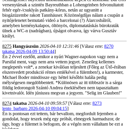
versenytársak a szintén Bayreuthban a Lohengrinben felvonultatott
fehér egér-/csuklyás patkány-kórus, netán az ugyanitt a
biogázüzembe rakott Tannhäuser. Közönségdíjas nálam a csupán a
nyitójelenetet bemutató videó a barcelonai (?) Álarcosbálról,
amelyben keménykalapos, öltönyös, diplomatatáskás bürokraták
ülnek a WC-n (nadrágban), újságot olvasva, így várva Gusztáv
királyt.
8275
Hangyászsün
2026-04-10 12:31:46
[Válasz erre:
8270
takatsa 2026-04-09 13:50:44
]
Én 2 évvel ezelőtt, amikor a nyári Wagner-napokon vagy nem a
Parsifal ment, vagy nem arra vettem jegyet. Zeneileg kellemes
meglepetés volt*, a zenekar kiválóan teljesített (Főleg az Ütő-érában
elszenvedett produkció rémes emlékével a fülemben!), a karmester,
Michael Boder mindössze egy héttel későbbi halála pedig
mélységesen megdöbbentett. *Különösen az itt többször is a sárga
földig ledorongolt Szántó Andrea éneklésében nem tapasztaltam
kivetnivalót. Idén júniusra megvan a jegyem. "Selig im Glauben!"
8274
takatsa
2026-04-10 09:59:57
[Válasz erre:
8273
lento_barbaro 2026-04-10 09:04:15
]
Én is pontosan ezt tettem, bár bevallom, megfordult fejemben a
gondolat, hogy teszek még egy próbát, elmegyek harmadszor, de
úgy, hogy a fülemet is befogom, de a végén nem vállaltam be ezt a