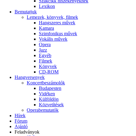
Szakcikk hiszékenyeknek
Lexikon
Bemutatjuk
Lemezek, könyvek, filmek
Hangszeres művek
Kamara
Szimfonikus művek
Vokális művek
Opera
Jazz
Egyéb
Filmek
Könyvek
CD-ROM
Hangversenyek
Koncertbeszámolók
Budapesten
Vidéken
Külföldön
Közvetítések
Operabemutatók
Hírek
Fórum
Ajánló
Feladványok