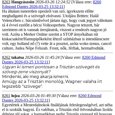
8263
Hangyászsün
2026-03-26 12:24:52
[Válasz erre:
8260
Edmond Dantes 2026-03-25 13:32:11
]
Ha általam ismeretlen operáról van szó, igyekszem előtte
meghallgatni és a szövegét elolvasni. Utoljára Britten: Halál
Velencében c. búcsúművével jártam úgy, hogy csak jegyet váltottam
rá 4 évvel ezelőtt a bécsi Volksoperben. Nagyon tetszett, bár
szerintem ott is vannak üresjáratok, viszont a rendezés nagyon jó
volt. Azóta a Merker Online szerint a STOP árnyékában rút
kiskacsaként/Hamupipőkeként létező színházban is intendánscsere
volt, egy holland nő (?) vette át a posztot, azóta woke-izmus, cancel
culture, Judea Népe Felszab. Front, nők, férfiak, hermafroditák.
8262
takatsa
2026-03-26 11:45:24
[Válasz erre:
8260 Edmond
Dantes 2026-03-25 13:32:11
]
Ugyan ki ismeri pontosan a Trisztán szövegét és
szöveg-zene viszonyát?
Mindenki, aki meg akarja ismerni.
Amúgy az a Trisztán monológ, Wagner valaha írt
legszebb "szövege".
8261
lujza
2026-03-26 01:49:30
[Válasz erre:
8260 Edmond
Dantes 2026-03-25 13:32:11
]
Egyetértek a Mesterdalnokok fináléjának feleslegességével, azt néha
el is szokták hagyni. És valóban, a Trisztán első felvonásában Izolda
dühöng túl sokat, a harmadikban pedig Trisztán szenved túl hosszan,