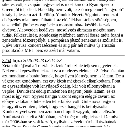
sikeres volt, a csupán negyvenet is most karcoló Ryan Speedo
Green jól teljesített. Ha eddig nem volt, lesz ő még ennél "nagyobb"
király is, teszem azt II. Fülöp. Yannick Nézet- Séguint a rendezői
elképzelés miatt nem láthattuk az előjátékban -teljes sötétségben,
taps nélkül jön be és vág bele a monstrumba-, később is csak
elvétve. Alapvetően kedélyes, mosolygós ábrázata mögött nagy
tudás, felkészültség, gondosság rejtőzhet, amivel össze tudta fogni a
zenedráma főszereplőjét, a pompásan játszó zenekart és szólistáit is.
Újévi Strauss-koncert Bécsben és alig pár hét múlva új Trisztán-
produkció a MET-ben: ez azért már valami.
8254
lujza
2026-03-23 03:14:28
Zéta kritikájával a Trisztán és Izoldáról szinte teljesen egyetértek.
Nekem elképesztően tetszett ez a rendezés eleinte, a 2. felvonás után
azt mondtam a barátnőmnek, hogy ilyen jót még nem is láttam. De a
végére azt gondoltam, ezt egy kicsit mégiscsak elkapkodtam. Pont
az egyszerűsége volt lenyűgöző odáig, kár volt túlbonyolítani a
végére! Davidsent eddig mindenben nagyon jónak láttam, és ez
most is így volt, Spyres hangja viszont engem eléggé zavart, az
előnye valóban a hihetetlen teherbírása volt. Gubanova nagyon
lefogyott szerintem, lehet, hogy ez a hangját is befolyásolta.
Koniecznyvel szemben azonban elfogult vagyok, mióta először
Amfortast énekelt a Müpában, ezért még mindig tetszett. De mivel
már 2006-ban se volt kezdő, nyilván az évek már hallatszhatnak
rajta. Ryan Speedo Green hangja nekem nagyon tetszett, bár