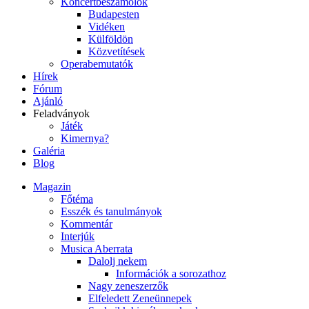
Koncertbeszámolók
Budapesten
Vidéken
Külföldön
Közvetítések
Operabemutatók
Hírek
Fórum
Ajánló
Feladványok
Játék
Kimernya?
Galéria
Blog
Magazin
Főtéma
Esszék és tanulmányok
Kommentár
Interjúk
Musica Aberrata
Dalolj nekem
Információk a sorozathoz
Nagy zeneszerzők
Elfeledett Zeneünnepek