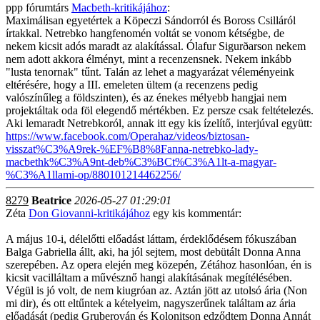
ppp fórumtárs
Macbeth-kritikájához
:
Maximálisan egyetértek a Köpeczi Sándorról és Boross Csilláról
írtakkal. Netrebko hangfenomén voltát se vonom kétségbe, de
nekem kicsit adós maradt az alakítással. Ólafur Sigurðarson nekem
nem adott akkora élményt, mint a recenzensnek. Nekem inkább
"lusta tenornak" tűnt. Talán az lehet a magyarázat véleményeink
eltérésére, hogy a III. emeleten ültem (a recenzens pedig
valószínűleg a földszinten), és az énekes mélyebb hangjai nem
projektáltak oda föl elegendő mértékben. Ez persze csak feltételezés.
Aki lemaradt Netrebkoról, annak itt egy kis ízelítő, interjúval együtt:
https://www.facebook.com/Operahaz/videos/biztosan-
visszat%C3%A9rek-%EF%B8%8Fanna-netrebko-lady-
macbethk%C3%A9nt-deb%C3%BCt%C3%A1lt-a-magyar-
%C3%A1llami-op/880101214462256/
8279
Beatrice
2026-05-27 01:29:01
Zéta
Don Giovanni-kritikájához
egy kis kommentár:
A május 10-i, délelőtti előadást láttam, érdeklődésem fókuszában
Balga Gabriella állt, aki, ha jól sejtem, most debütált Donna Anna
szerepében. Az opera elején meg közepén, Zétához hasonlóan, én is
kicsit vacilláltam a művésznő hangi alakításának megítélésében.
Végül is jó volt, de nem kiugróan az. Aztán jött az utolsó ária (Non
mi dir), és ott eltűntek a kételyeim, nagyszerűnek találtam az ária
előadását (pedig Gruberován és Kolonitson edződtem Donna Annát