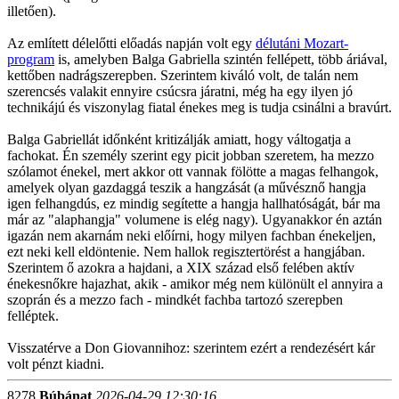
illetően).
Az említett délelőtti előadás napján volt egy
délutáni Mozart-
program
is, amelyben Balga Gabriella szintén fellépett, több áriával,
kettőben nadrágszerepben. Szerintem kiváló volt, de talán nem
szerencsés valakit ennyire csúcsra járatni, még ha egy ilyen jó
technikájú és viszonylag fiatal énekes meg is tudja csinálni a bravúrt.
Balga Gabriellát időnként kritizálják amiatt, hogy váltogatja a
fachokat. Én személy szerint egy picit jobban szeretem, ha mezzo
szólamot énekel, mert akkor ott vannak fölötte a magas felhangok,
amelyek olyan gazdaggá teszik a hangzását (a művésznő hangja
igen felhangdús, ez mindig segítette a hangja hallhatóságát, bár ma
már az "alaphangja" volumene is elég nagy). Ugyanakkor én aztán
igazán nem akarnám neki előírni, hogy milyen fachban énekeljen,
ezt neki kell eldöntenie. Nem hallok regisztertörést a hangjában.
Szerintem ő azokra a hajdani, a XIX század első felében aktív
énekesnőkre hajazhat, akik - amikor még nem különült el annyira a
szoprán és a mezzo fach - mindkét fachba tartozó szerepben
felléptek.
Visszatérve a Don Giovannihoz: szerintem ezért a rendezésért kár
volt pénzt kiadni.
8278
Búbánat
2026-04-29 12:30:16