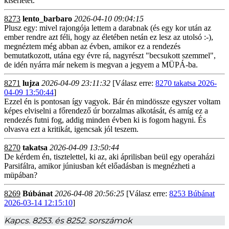
kísérletet.
8273
lento_barbaro
2026-04-10 09:04:15
Plusz egy: mivel rajongója lettem a darabnak (és egy kor után az
ember rendre azt féli, hogy az életében netán ez lesz az utolsó :-),
megnéztem még abban az évben, amikor ez a rendezés
bemutatkozott, utána egy évre rá, nagyrészt "becsukott szemmel",
de idén nyárra már nekem is megvan a jegyem a MÜPÁ-ba.
8271
lujza
2026-04-09 23:11:32
[Válasz erre:
8270 takatsa 2026-
04-09 13:50:44
]
Ezzel én is pontosan így vagyok. Bár én mindössze egyszer voltam
képes elviselni a főrendező úr borzalmas alkotását, és amíg ez a
rendezés futni fog, addig minden évben ki is fogom hagyni. És
olvasva ezt a kritikát, igencsak jól teszem.
8270
takatsa
2026-04-09 13:50:44
De kérdem én, tisztelettel, ki az, aki áprilisban beül egy operaházi
Parsifálra, amikor júniusban két előadásban is megnézheti a
müpában?
8269
Búbánat
2026-04-08 20:56:25
[Válasz erre:
8253 Búbánat
2026-03-14 12:15:10
]
Kapcs. 8253. és 8252. sorszámok