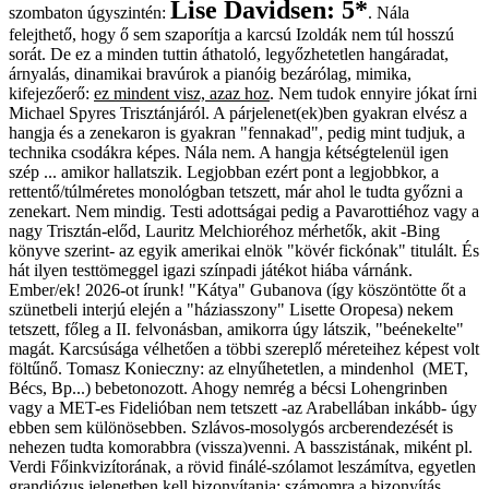
Lise Davidsen: 5*
szombaton úgyszintén:
. Nála
felejthető, hogy ő sem szaporítja a karcsú Izoldák nem túl hosszú
sorát. De ez a minden tuttin áthatoló, legyőzhetetlen hangáradat,
árnyalás, dinamikai bravúrok a pianóig bezárólag, mimika,
kifejezőerő:
ez mindent visz, azaz hoz
. Nem tudok ennyire jókat írni
Michael Spyres Trisztánjáról. A párjelenet(ek)ben gyakran elvész a
hangja és a zenekaron is gyakran "fennakad", pedig mint tudjuk, a
technika csodákra képes. Nála nem. A hangja kétségtelenül igen
szép ... amikor hallatszik. Legjobban ezért pont a legjobbkor, a
rettentő/túlméretes monológban tetszett, már ahol le tudta győzni a
zenekart. Nem mindig. Testi adottságai pedig a Pavarottiéhoz vagy a
nagy Trisztán-előd, Lauritz Melchioréhoz mérhetők, akit -Bing
könyve szerint- az egyik amerikai elnök "kövér fickónak" titulált. És
hát ilyen testtömeggel igazi színpadi játékot hiába várnánk.
Ember/ek! 2026-ot írunk! "Kátya" Gubanova (így köszöntötte őt a
szünetbeli interjú elején a "háziasszony" Lisette Oropesa) nekem
tetszett, főleg a II. felvonásban, amikorra úgy látszik, "beénekelte"
magát. Karcsúsága vélhetően a többi szereplő méreteihez képest volt
föltűnő. Tomasz Konieczny: az elnyűhetetlen, a mindenhol (MET,
Bécs, Bp...) bebetonozott. Ahogy nemrég a bécsi Lohengrinben
vagy a MET-es Fidelióban nem tetszett -az Arabellában inkább- úgy
ebben sem különösebben. Szlávos-mosolygós arcberendezését is
nehezen tudta komorabbra (vissza)venni. A basszistának, miként pl.
Verdi Főinkvizítorának, a rövid finálé-szólamot leszámítva, egyetlen
grandiózus jelenetben kell bizonyítania: számomra a bizonyítás