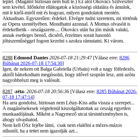
leplet. (Magától biztosan nem hull le.) Ez alól Ókovács Szilveszter
sem kivétel. Időnként ellátogatok a közösségi oldalára és ámulok,
mit ír kiről-miről mit és hogyan, milyen gondolatok mentén.
Aktualisan. Egyszerűen: érdekel. Elvégre tudni szeretem, mi történik
az Opera szentélyében. Mondhatni azonnal. A Momus olvasóit is
érdekelhetik - országszerte.... Ókovács után ha jön másik valaki,
annak esetleges benső, dicsérő, érzelmes sorait hasonló
jóhiszeműséggel fogom kezelni s azokra rámutatni. Ki várom.
8288
Edmond Dantes
2026-07-18 21:29:47
[Válasz erre:
8286
Búbánat 2026-07-18 17:54:30
]
Igen, de nekem ott Balga Gabriella (Urbain) volt a nagy fölfedezès,
akiről bàtorkodtam megjòsolni, hogy idővel szopràn lesz, ami azòta
nagyobbrèszt meg is valòsult.
8287
-zéta-
2026-07-18 20:56:36
[Válasz erre:
8285 Búbánat 2026-
07-18 17:47:14
]
Ha arra gondolsz, biztosan nem Létay-Kiss adta vissza a szerepet...
A magánénekesek végtelenül kiszolgáltatottak az ország egyetlen
munkaadójának. Miként a Nagymező utcai társintézményben is,
ahogy olvashatod.
Nem kell ÓSz fejébe látni, csak nem elalélni a mézes-mázos
stílustól, ha a tettei nem igazolják azt...