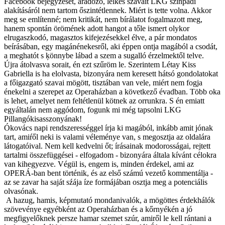
Facebook bejegyzését, áradozó, lelkes szavait LKG színpadi
alakításáról nem tartom őszintétlennek. Miért is tette volna. Akkor
meg se említenné; nem kritikát, nem bírálatot fogalmazott meg,
hanem spontán örömének adott hangot a tőle ismert olykor
elrugaszkodó, magasztos kifejezésekkel élve, a pár mondatos
beírásában, egy magánénekesről, aki éppen ontja magából a csodát,
a meghatót s ķönnybe lábad a szem a sugalló érzelmektől telve.
Újra átolvasva sorait, én ezt szűröm le. Szerintem Létay Kiss
Gabriella is ha elolvasta, bizonyára nem keresett hátsó gondolatokat
a főigazgató szavai mögött, tisztában van vele, miért nem fogja
énekelni a szerepet az Operaházban a következő évadban. Több oka
is lehet, amelyet nem feltétlenül kötnek az orrunkra. S én emiatt
egyáltalán nem aggódom, fogunk mi még tapsolni LKG
Pillangókisasszonyának!
Ókovács napi rendszerességgel írja ki magából, inkább amit jónak
tart, amiŕől neki is valami véleménye van, s megosztja az oldalára
látogatóival. Nem kell kedvelni őt; írásainak modorosságai, rejtett
tartalmi összefüggései - elfogadom - bizonyára általa kívánt célokra
van kihegyezve. Végül is, engem is, minden érdekel, ami az
OPERÁ-ban bent történik, és az első számú vezető kommentálja -
az se zavar ha saját sźája íze formájában osztja meg a potenciális
olvasónak.
A hazug, hamis, képmutató mondanivalók, a mögöttes érdekhálók
szövevénye egyébként az Operaházban és a kőrnyékén a jó
megfigyelőknek persze hamar szemet szúr, amiről le kell rántani a