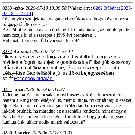
8283
-zéta-
2026-07-18 13:38:58
[Válasz erre:
8282 Búbánat 2026-
07-18 11:27:14
]
Olyannyira szubjektív a magánember Ókovács, hogy köze nincs a
főigazgató Ókovácshoz.
Az előbbi szinte nyálasan ömleng LKG alakításán, az utóbbi pedig
nem osztja ki rá a szerepet a jövő évi premieren...
Búbánat, Te melyik Ókovácsnak hiszel?
8282
Búbánat
2026-07-18 11:27:14
Ókovács Szilveszter főigazgató „hivatalból” megosztotta
röviden elfogult, szubjektív gondolatait a Pillangókisasszony
előadása alatt/közben online, és a címszerepet alakító
Létay-Kiss Gabrielláról a július 16-ai bejegyzésében
saját
Facebook oldalán.
8281
lujza
2026-06-29 04:11:27
Jó lenne, ha Zéta nemcsak a most húszéves Rajna kincséről írna,
hanem a Ring többi estéjéről is, mert ki tudja, mikor láthatjuk ezeket
újra? Bár én nem érzem magamat túlzottan konzervatívnak, de
inkább örülnék, ha maradna ez a zseniális rendezés, mint ahogy a
Parsifalét is kár lenne lecserélni. Tartok tőle, hogy jobbat úgysem
kaphatnánk, akkor pedig minek változtatni?
8280
Beatrice
2026-06-18 23:30:03