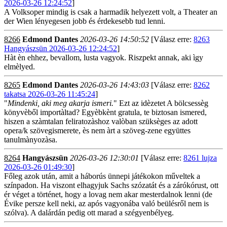
2026-03-26 12:24:52
]
A Volksoper mindig is csak a harmadik helyezett volt, a Theater an
der Wien lényegesen jobb és érdekesebb tud lenni.
8266
Edmond Dantes
2026-03-26 14:50:52
[Válasz erre:
8263
Hangyászsün 2026-03-26 12:24:52
]
Hàt èn ehhez, bevallom, lusta vagyok. Riszpekt annak, aki ìgy
elmèlyed.
8265
Edmond Dantes
2026-03-26 14:43:03
[Válasz erre:
8262
takatsa 2026-03-26 11:45:24
]
"
Mindenki, aki meg akarja ismeri.
" Ezt az idèzetet A bölcsessèg
könyvèből importàltad? Egyèbkènt gratula, te biztosan ismered,
hiszen a szàmtalan feliratozàshoz valòban szüksèges az adott
opera/k szövegismerete, ès nem àrt a szöveg-zene együttes
tanulmànyozàsa.
8264
Hangyászsün
2026-03-26 12:30:01
[Válasz erre:
8261 lujza
2026-03-26 01:49:30
]
Főleg azok után, amit a háborús ünnepi játékokon műveltek a
színpadon. Ha viszont elhagyjuk Sachs szózatát és a zárókórust, ott
ér véget a történet, hogy a lovag nem akar mesterdalnok lenni (de
Évike persze kell neki, az após vagyonába való beülésről nem is
szólva). A dalárdán pedig ott marad a szégyenbélyeg.