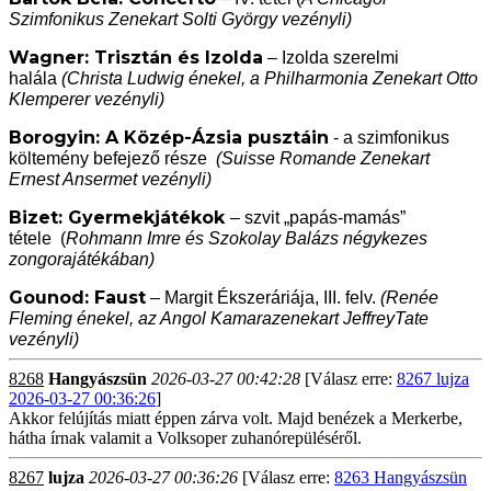
Szimfonikus Zenekart Solti György vezényli)
Wagner: Trisztán és Izolda
– Izolda szerelmi
halála
(Christa Ludwig énekel, a Philharmonia Zenekart Otto
Klemperer vezényli)
Borogyin: A Közép-Ázsia pusztáin
- a szimfonikus
költemény befejező része
(Suisse Romande Zenekart
Ernest Ansermet vezényli)
Bizet: Gyermekjátékok
– szvit „papás-mamás”
tétele
(
Rohmann Imre és Szokolay Balázs négykezes
zongorajátékában)
Gounod: Faust
– Margit Ékszeráriája, III. felv.
(Renée
Fleming énekel, az Angol Kamarazenekart JeffreyTate
vezényli)
8268
Hangyászsün
2026-03-27 00:42:28
[Válasz erre:
8267 lujza
2026-03-27 00:36:26
]
Akkor felújítás miatt éppen zárva volt. Majd benézek a Merkerbe,
hátha írnak valamit a Volksoper zuhanórepüléséről.
8267
lujza
2026-03-27 00:36:26
[Válasz erre:
8263 Hangyászsün