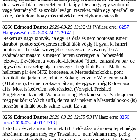
de a szerző talán nem véletlenül írta így. De ahogy egy szoborból
vagy festményből se szokás levágni részeket, talán egy operából se
kéne, bár tudom, hogy más művekkel ezt olykor megteszik.
8260
Edmond Dantes
2026-03-25 13:32:11
[Válasz erre:
8257
Hangyászsün 2026-03-24 15:26:41
]
Nekem az nagy kihívás, ha egy 4+ órás és nem pontosan ismert
darabot pontos szövegértés nélkül ülök végig (Ugyan ki ismeri
pontosan a Trisztán szövegét és szöveg-zene viszonyát?) A
szóáradatot magam is megemlítettem szerényen a "bőbeszédű"
jelzővel. Egyébként a Vorspiel-Liebestod "duett" zanzásitva bár, de
úgyszólván összefoglalja a lényeget. Legutóbb Karita Mattilával
hallottam pár éve NFZ-koncerten. A Mesterdalnokokkal pont
fordított utat jártam be, mint te. Sokáig kedvenc Wagnerem volt
(+Hollandi), bár nem sokszor láttam, de egyszer még Ridderbusch-
al is. Most is kedvelem sok részletét (Vorspiel, Preislied,
Prügelszene, kvintett, Wahn-monológ, Beckmesser vs Sachs-jelenet
meg pár kórus: Wach auf!), de ma már nekem a Mesterdalnokok (is)
hosszúú, a finálé pedig szinte taszít. Ez van.
8259
Edmond Dantes
2026-03-25 12:55:53
[Válasz erre:
8256
lujza 2026-03-24 01:17:13
]
Látod 25 évvel a mannheimiek BTF-előadása után öreg fejjel mégis
rászántam magam még egy Trisztánra ... nem bántam meg, pedig
már 25 évvel ezelőtt sem voltam az a lázasan szerelemittas ifjonc :-)