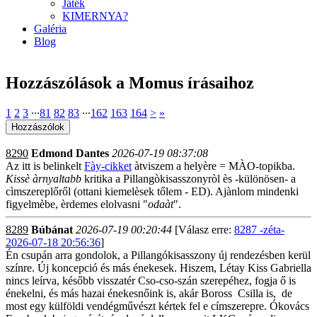
Játék
KIMERNYA?
Galéria
Blog
Hozzászólások a Momus írásaihoz
1
2
3
∙∙∙
81
82
83
∙∙∙
162
163
164
>
»
8290
Edmond Dantes
2026-07-19 08:37:08
Az itt is belinkelt
Fày-cikket
àtviszem a helyère = MÀO-topikba.
Kissè àrnyaltabb
kritika a Pillangòkisasszonyròl ès -különösen- a
cìmszereplőről (ottani kiemelèsek tőlem - ED). Ajànlom mindenki
figyelmèbe, èrdemes elolvasni "
odaàt
".
8289
Búbánat
2026-07-19 00:20:44
[Válasz erre:
8287 -zéta-
2026-07-18 20:56:36
]
Én csupán arra gondolok, a Pillangókisasszony új rendezésben kerül
színre. Új koncepció és más énekesek. Hiszem, Létay Kiss Gabriella
nincs leírva, később visszatér Cso-cso-szán szerepéhez, fogja ő is
énekelni, és más hazai énekesnőink is, akár Boross Csilla is, de
most egy külföldi vendégművészt kértek fel e címszerepre. Ókovács