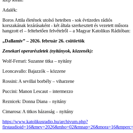
Adalék:
Boros Attila életének utolsó heteiben - sok évtizedes rádiós
korszakának lezárásaként - két általa szerkesztett és vezetett műsora
hangzott el – feltehetően felvételről – a Magyar Katolikus Rádióban:
„Dallamív” – 2026. február 26. csütörtök
Zenekari operarészletek (nyitányok, közzenék):
Wolf-Ferrari: Suzanne titka – nyitány
Leoncavallo: Bajazzók – közzene
Rossini: A sevillai borbély – viharzene
Puccini: Manon Lescaut – intermezzo
Reznicek: Donna Diana – nyitány
Cimarosa: A titkos házasság – nyitány
https://www.katolikusradio.hu/archivum.php?
firstaudioid=16&mev=2026&mho=02&mnap=26&mora=16&mperc