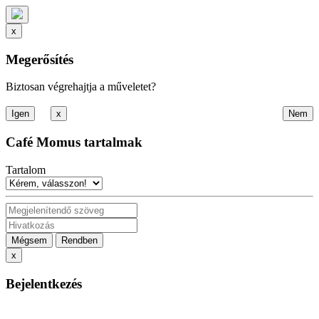
x
Megerősítés
Biztosan végrehajtja a műveletet?
x
Café Momus tartalmak
Tartalom
Mégsem
Rendben
x
Bejelentkezés