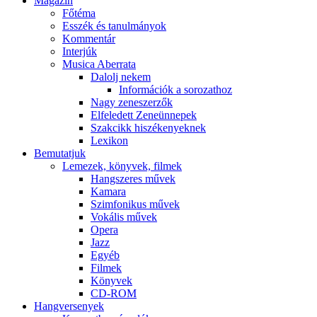
Magazin
Főtéma
Esszék és tanulmányok
Kommentár
Interjúk
Musica Aberrata
Dalolj nekem
Információk a sorozathoz
Nagy zeneszerzők
Elfeledett Zeneünnepek
Szakcikk hiszékenyeknek
Lexikon
Bemutatjuk
Lemezek, könyvek, filmek
Hangszeres művek
Kamara
Szimfonikus művek
Vokális művek
Opera
Jazz
Egyéb
Filmek
Könyvek
CD-ROM
Hangversenyek