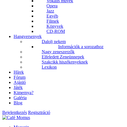
Vokális művek
Opera
Jazz
Egyéb
Filmek
Könyvek
CD-ROM
Hangversenyek
Dalolj nekem
Információk a sorozathoz
Nagy zeneszerzők
Elfeledett Zeneünnepek
Szakcikk hiszékenyeknek
Lexikon
Hírek
Fórum
Ajánló
Játék
Kimernya?
Galéria
Blog
Bejelentkezés
Regisztráció