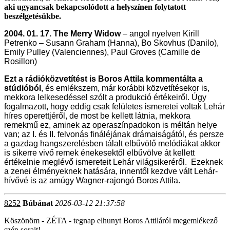
aki ugyancsak bekapcsolódott a helyszínen folytatott
beszélgetésükbe.
2004. 01. 17. The Merry Widow
– angol nyelven Kirill
Petrenko – Susann Graham (Hanna), Bo Skovhus (Danilo),
Emily Pulley (Valenciennes), Paul Groves (Camille de
Rosillon)
Ezt a rádióközvetítést is Boros Attila kommentálta a
stúdióból
, és emlékszem, már korábbi közvetítésekor is,
mekkora lelkesedéssel szólt a produkció értékeiről. Úgy
fogalmazott, hogy eddig csak felületes ismeretei voltak Lehár
híres operettjéről, de most be kellett látnia, mekkora
remekmű ez, aminek az operaszínpadokon is méltán helye
van; az I. és II. felvonás fináléjának drámaiságától, és persze
a gazdag hangszerelésben tálalt elbűvölő melódiákat akkor
is sikerre vivő remek énekesektől elbűvölve át kellett
értékelnie meglévő ismereteit Lehár világsikeréről. Ezeknek
a zenei élményeknek hatására, innentől kezdve vált Lehár-
hívővé is az amúgy Wagner-rajongó Boros Attila.
8252
Búbánat
2026-03-12 21:37:58
Köszönöm - ZÉTA - tegnap elhunyt Boros Attiláról megemlékező
szép sorait!