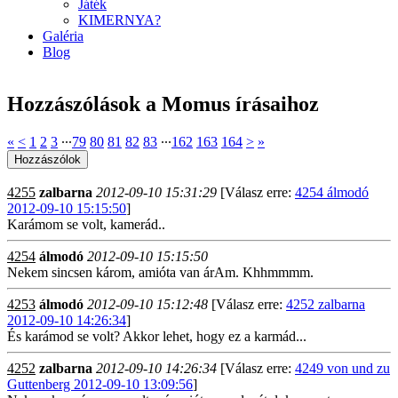
Játék
KIMERNYA?
Galéria
Blog
Hozzászólások a Momus írásaihoz
«
<
1
2
3
∙∙∙
79
80
81
82
83
∙∙∙
162
163
164
>
»
4255
zalbarna
2012-09-10 15:31:29
[Válasz erre:
4254 álmodó
2012-09-10 15:15:50
]
Karámom se volt, kamerád..
4254
álmodó
2012-09-10 15:15:50
Nekem sincsen károm, amióta van árAm. Khhmmmm.
4253
álmodó
2012-09-10 15:12:48
[Válasz erre:
4252 zalbarna
2012-09-10 14:26:34
]
És karámod se volt? Akkor lehet, hogy ez a karmád...
4252
zalbarna
2012-09-10 14:26:34
[Válasz erre:
4249 von und zu
Guttenberg 2012-09-10 13:09:56
]