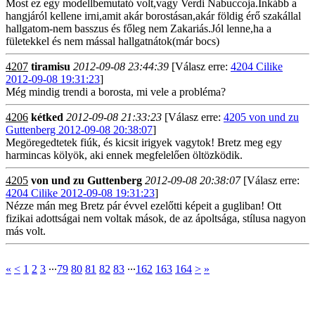
Most ez egy modellbemutató volt,vagy Verdi Nabuccoja.Inkább a
hangjáról kellene irni,amit akár borostásan,akár földig érő szakállal
hallgatom-nem basszus és főleg nem Zakariás.Jól lenne,ha a
fületekkel és nem mással hallgatnátok(már bocs)
4207
tiramisu
2012-09-08 23:44:39
[Válasz erre:
4204 Cilike
2012-09-08 19:31:23
]
Még mindig trendi a borosta, mi vele a probléma?
4206
kétked
2012-09-08 21:33:23
[Válasz erre:
4205 von und zu
Guttenberg 2012-09-08 20:38:07
]
Megöregedtetek fiúk, és kicsit irigyek vagytok! Bretz meg egy
harmincas kölyök, aki ennek megfelelően öltözködik.
4205
von und zu Guttenberg
2012-09-08 20:38:07
[Válasz erre:
4204 Cilike 2012-09-08 19:31:23
]
Nézze mán meg Bretz pár évvel ezelőtti képeit a gugliban! Ott
fizikai adottságai nem voltak mások, de az ápoltsága, stílusa nagyon
más volt.
«
<
1
2
3
∙∙∙
79
80
81
82
83
∙∙∙
162
163
164
>
»