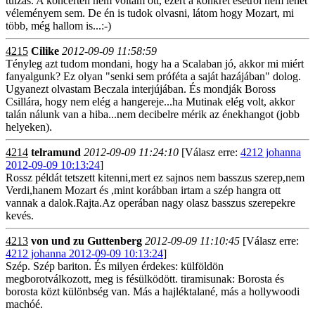
túlzás. A koncerten nem voltam ott, ezért a konkrét esetről nem lehet
véleményem sem. De én is tudok olvasni, látom hogy Mozart, mi
több, még hallom is...:-)
4215
Cilike
2012-09-09 11:58:59
Tényleg azt tudom mondani, hogy ha a Scalaban jó, akkor mi miért
fanyalgunk? Ez olyan "senki sem próféta a saját hazájában" dolog.
Ugyanezt olvastam Beczala interjújában. És mondják Boross
Csillára, hogy nem elég a hangereje...ha Mutinak elég volt, akkor
talán nálunk van a hiba...nem decibelre mérik az énekhangot (jobb
helyeken).
4214
telramund
2012-09-09 11:24:10
[Válasz erre:
4212 johanna
2012-09-09 10:13:24
]
Rossz példát tetszett kitenni,mert ez sajnos nem basszus szerep,nem
Verdi,hanem Mozart és ,mint korábban irtam a szép hangra ott
vannak a dalok.Rajta.Az operában nagy olasz basszus szerepekre
kevés.
4213
von und zu Guttenberg
2012-09-09 11:10:45
[Válasz erre:
4212 johanna 2012-09-09 10:13:24
]
Szép. Szép bariton. És milyen érdekes: külföldön
megborotválkozott, meg is fésülködött. tiramisunak: Borosta és
borosta közt különbség van. Más a hajléktalané, más a hollywoodi
machóé.