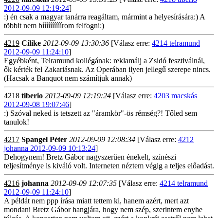
2012-09-09 12:19:24
]
:) én csak a magyar tanárra reagáltam, mármint a helyesírására:) A
többit nem bíííííííííírom felfogni:)
4219
Cilike
2012-09-09 13:30:36
[Válasz erre:
4214 telramund
2012-09-09 11:24:10
]
Egyébként, Telramund kollégának: reklamálj a Zsidó fesztiválnál,
ők kérték fel Zakariásnak. Az Operában ilyen jellegű szerepe nincs.
(Hacsak a Banquot nem számítjuk annak)
4218
tiberio
2012-09-09 12:19:24
[Válasz erre:
4203 macskás
2012-09-08 19:07:46
]
:) Szóval neked is tetszett az "áramkör"-ös rémség?! Tőled sem
tanulok!
4217
Spangel Péter
2012-09-09 12:08:34
[Válasz erre:
4212
johanna 2012-09-09 10:13:24
]
Dehogynem! Bretz Gábor nagyszerűen énekelt, színészi
teljesítménye is kiváló volt. Interneten néztem végig a teljes előadást.
4216
johanna
2012-09-09 12:07:35
[Válasz erre:
4214 telramund
2012-09-09 11:24:10
]
A példát nem ppp írása miatt tettem ki, hanem azért, mert azt
mondani Bretz Gábor hangjára, hogy nem szép, szerintem enyhe