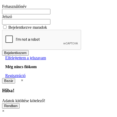
Fehasználónév
Jelszó
Bejelentkezve maradok
Elfelejtettem a jelszavam
Még nincs fiókom
Regisztráció
×
Hiba!
Adatok kitöltése kötelező!
×