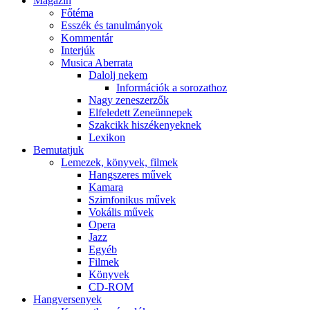
Magazin
Főtéma
Esszék és tanulmányok
Kommentár
Interjúk
Musica Aberrata
Dalolj nekem
Információk a sorozathoz
Nagy zeneszerzők
Elfeledett Zeneünnepek
Szakcikk hiszékenyeknek
Lexikon
Bemutatjuk
Lemezek, könyvek, filmek
Hangszeres művek
Kamara
Szimfonikus művek
Vokális művek
Opera
Jazz
Egyéb
Filmek
Könyvek
CD-ROM
Hangversenyek