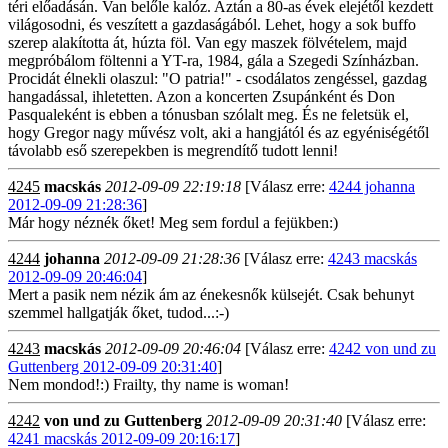
téri előadásán. Van belőle kalóz. Aztán a 80-as évek elejétől kezdett
világosodni, és veszített a gazdaságából. Lehet, hogy a sok buffo
szerep alakította át, húzta föl. Van egy maszek fölvételem, majd
megpróbálom föltenni a YT-ra, 1984, gála a Szegedi Színházban.
Procidát élnekli olaszul: "O patria!" - csodálatos zengéssel, gazdag
hangadással, ihletetten. Azon a koncerten Zsupánként és Don
Pasqualeként is ebben a tónusban szólalt meg. És ne feletsük el,
hogy Gregor nagy művész volt, aki a hangjától és az egyéniségétől
távolabb eső szerepekben is megrendítő tudott lenni!
4245
macskás
2012-09-09 22:19:18
[Válasz erre:
4244 johanna
2012-09-09 21:28:36
]
Már hogy néznék őket! Meg sem fordul a fejükben:)
4244
johanna
2012-09-09 21:28:36
[Válasz erre:
4243 macskás
2012-09-09 20:46:04
]
Mert a pasik nem nézik ám az énekesnők külsejét. Csak behunyt
szemmel hallgatják őket, tudod...:-)
4243
macskás
2012-09-09 20:46:04
[Válasz erre:
4242 von und zu
Guttenberg 2012-09-09 20:31:40
]
Nem mondod!:) Frailty, thy name is woman!
4242
von und zu Guttenberg
2012-09-09 20:31:40
[Válasz erre:
4241 macskás 2012-09-09 20:16:17
]