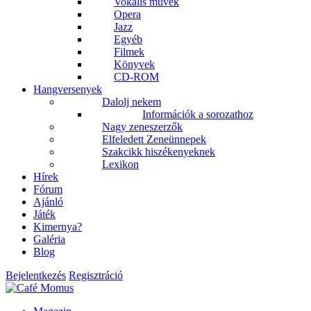
Vokális művek
Opera
Jazz
Egyéb
Filmek
Könyvek
CD-ROM
Hangversenyek
Dalolj nekem
Információk a sorozathoz
Nagy zeneszerzők
Elfeledett Zeneünnepek
Szakcikk hiszékenyeknek
Lexikon
Hírek
Fórum
Ajánló
Játék
Kimernya?
Galéria
Blog
Bejelentkezés
Regisztráció