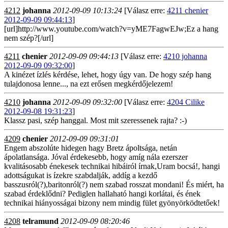
4212
johanna
2012-09-09 10:13:24
[Válasz erre:
4211 chenier
2012-09-09 09:44:13
]
[url]http://www.youtube.com/watch?v=yME7FagwEJw;Ez a hang
nem szép?[/url]
4211
chenier
2012-09-09 09:44:13
[Válasz erre:
4210 johanna
2012-09-09 09:32:00
]
A kinézet ízlés kérdése, lehet, hogy úgy van. De hogy szép hang
tulajdonosa lenne..., na ezt erősen megkérdőjelezem!
4210
johanna
2012-09-09 09:32:00
[Válasz erre:
4204 Cilike
2012-09-08 19:31:23
]
Klassz pasi, szép hanggal. Most mit szeressenek rajta? :-)
4209
chenier
2012-09-09 09:31:01
Engem abszolúte hidegen hagy Bretz ápoltsága, netán
ápolatlansága. Jóval érdekesebb, hogy amíg nála ezerszer
kvalitásosabb énekesek technikai hibáiról írnak,Uram bocsá!, hangi
adottságukat is ízekre szabdalják, addíg a kezdő
basszusról(?),baritonról(?) nem szabad rosszat mondani! És miért, ha
szabad érdeklődni? Pediglen hallaható hangi korlátai, és ének
technikai hiányosságai bizony nem mindig fület gyönyörködtetőek!
4208
telramund
2012-09-09 08:20:46