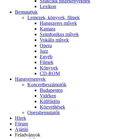
Szakcikk hiszékenyeknek
Lexikon
Bemutatjuk
Lemezek, könyvek, filmek
Hangszeres művek
Kamara
Szimfonikus művek
Vokális művek
Opera
Jazz
Egyéb
Filmek
Könyvek
CD-ROM
Hangversenyek
Koncertbeszámolók
Budapesten
Vidéken
Külföldön
Közvetítések
Operabemutatók
Hírek
Fórum
Ajánló
Feladványok