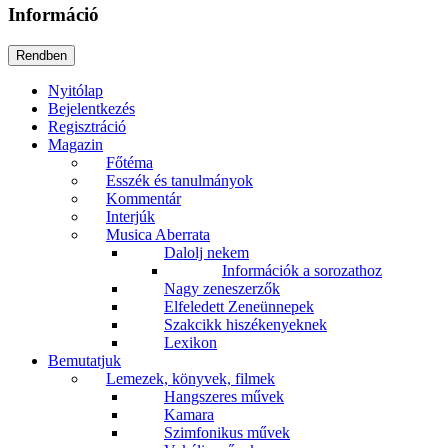
Információ
Nyitólap
Bejelentkezés
Regisztráció
Magazin
Főtéma
Esszék és tanulmányok
Kommentár
Interjúk
Musica Aberrata
Dalolj nekem
Információk a sorozathoz
Nagy zeneszerzők
Elfeledett Zeneünnepek
Szakcikk hiszékenyeknek
Lexikon
Bemutatjuk
Lemezek, könyvek, filmek
Hangszeres művek
Kamara
Szimfonikus művek