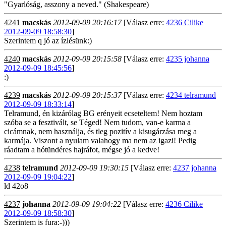
"Gyarlóság, asszony a neved." (Shakespeare)
4241
macskás
2012-09-09 20:16:17
[Válasz erre:
4236 Cilike
2012-09-09 18:58:30
]
Szerintem q jó az ízlésünk:)
4240
macskás
2012-09-09 20:15:58
[Válasz erre:
4235 johanna
2012-09-09 18:45:56
]
:)
4239
macskás
2012-09-09 20:15:37
[Válasz erre:
4234 telramund
2012-09-09 18:33:14
]
Telramund, én kizárólag BG erényeit ecseteltem! Nem hoztam
szóba se a fesztivált, se Téged! Nem tudom, van-e karma a
cicámnak, nem használja, és tleg pozitív a kisugárzása meg a
karmája. Viszont a nyulam valahogy ma nem az igazi! Pedig
ráadtam a hótündéres hajráfot, mégse jó a kedve!
4238
telramund
2012-09-09 19:30:15
[Válasz erre:
4237 johanna
2012-09-09 19:04:22
]
ld 42o8
4237
johanna
2012-09-09 19:04:22
[Válasz erre:
4236 Cilike
2012-09-09 18:58:30
]
Szerintem is fura:-)))