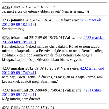
4236
Cilike
2012-09-09 18:58:30
Jé, mért a csajok értenek ebben egyet? Nem is értem.:-)))
4235
johanna
2012-09-09 18:45:56
[Válasz erre:
4233 macskás
2012-09-09 18:15:19
]
Szerintem is:-)
4234
telramund
2012-09-09 18:33:14
[Válasz erre:
4233 macskás
2012-09-09 18:15:19
]
Hát lehet,hogy Neked mindegy,ha valaki ir Rólad és nem tudod
miért hoz kapcsolatba a Fesztivállal,de nekem nem. Remélhetőleg a
cicádnak kicsit jobb karma van és főleg behúzva,de hogy a
kisugárzása jobb és pozitivabb abban biztos vagyok.
4233
macskás
2012-09-09 18:15:19
[Válasz erre:
4232 telramund
2012-09-09 17:49:41
]
nem baj:) Bretz igenis, jó énekes, és megvan az a fajta karma, ami
keveseknek adatott meg. Szerintem:)
4232
telramund
2012-09-09 17:49:41
[Válasz erre:
4231 Cilike
2012-09-09 17:14:21
]
Még mindig nem értem!!
4231
Cilike
2012-09-09 17:14:21