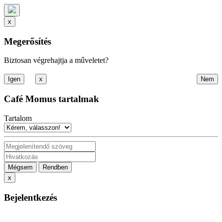
x
Megerősítés
Biztosan végrehajtja a műveletet?
x
Café Momus tartalmak
Tartalom
Mégsem
Rendben
x
Bejelentkezés