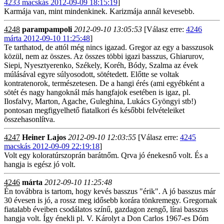
4233 macskás 2012-09-09 18:15:19
]
Karmája van, mint mindenkinek. Karizmája annál kevesebb.
4248
parampampoli
2012-09-10 13:05:53
[Válasz erre:
4246
márta 2012-09-10 11:25:48
]
Te tarthatod, de attól még nincs igazad. Gregor az egy a basszusok
közül, nem az összes. Az összes többi igazi basszus, Ghiarurov,
Siepi, Nyesztyerenko, Székely, Koréh, Bódy, Szalma az évek
múlásával egyre súlyosodott, sötétedett. Előtte se voltak
kontratenorok, természetesen. De a hangi érés (ami egyébként a
sötét és nagy hangoknál más hangfajok esetében is igaz, pl.
Ilosfalvy, Marton, Agache, Guleghina, Lukács Gyöngyi stb!)
pontosan megfigyelhető fiatalkori és későbbi felvételeiket
összehasonlítva.
4247
Heiner Lajos
2012-09-10 12:03:55
[Válasz erre:
4245
macskás 2012-09-09 22:19:18
]
Volt egy koloratúrszoprán barátnőm. Qrva jó énekesnő volt. És a
hangja is egész jó volt.
4246
márta
2012-09-10 11:25:48
Én továbbra is tartom, hogy kevés basszus "érik". A jó basszus már
30 évesen is jó, a rossz meg idősebb korára tönkremegy. Gregornak
fiatalabb éveiben csodálatos színű, gazdagon zengő, lírai basszus
hangja volt. Így énekli pl. V. Károlyt a Don Carlos 1967-es Dóm