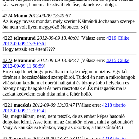
rá a szerepet, hanem a fesztivál felelőse, akinek ez a dolga.
4224
Momo
2012-09-09 13:40:57
Az is egy ravasz mondat, mely szerint Kálmándi Jochanaan szerepe
óta nem volt ilyen meggyőző Nabucco. :-)))
4223
telramund
2012-09-09 13:40:01
[Válasz erre:
4219 Cilike
2012-09-09 13:30:36
]
Hogy tetszik ezt érteni????
4222
telramund
2012-09-09 13:38:47
[Válasz erre:
4215 Cilike
2012-09-09 11:58:59
]
Erre majd lehet,hogy privátban irok,de még nem biztos. Egy két
történet a hozzászólásod szereplőiről. Tudod én nem a mikrohangok
világában kezdtem el operát hallgatni és bizony jobb helyeken és
bizony nagy hangokat és nem riasztottak el.És mi tagadás ma is
azokat kedvelem,csak ritka mint a fehér holló.
4221
macskás
2012-09-09 13:33:47
[Válasz erre:
4218 tiberio
2012-09-09 12:19:24
]
Na, megtaláltam, nem, nem tetszik, de az ember képes hasonló
dolgokat leírni. Asse tom, mi az áramkör, olyan, mint a gabonakör?
Vagy A kaukázusi krétakör, vagy az ökörkör, a flinsztónból?:)
4220
macskás
2012-09-09 13:31:23
[Válasz erre:
4218 tiberio