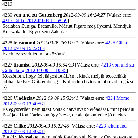
4219
4230
von und zu Guttenberg
2012-09-09 16:24:27
[Válasz erre:
4215 Cilike 2012-09-09 11:58:59
]
Scalában Zuniga, Escamillo. Másutt Figaro meg ilyesmi. Mondjuk
Kékszakállú. Egyik sem Zakariás.
4228
telramund
2012-09-09 16:11:41
[Válasz erre:
4225 Cilike
2012-09-09 15:22:45
]
És ehhez szerinted mi a közöm?
4227
tiramisu
2012-09-09 15:54:33
[Válasz erre:
4213 von und zu
Guttenberg 2012-09-09 11:10:45
]
Köszönöm, hogy felvilágosítottál.Ám , kinek melyik teccccikkk
jobban kedves Gút- ember-g... Külföldön biztosan több volt a gázsi!
:-)
4226
Vladiszlav
2012-09-09 15:32:41
[Válasz erre:
4224 Momo
2012-09-09 13:40:57
]
Ez egyszerűen nem igaz! Voltak halványabb előadásai, mint például
Posája a Don Carlosban úgy 3 éve, de alapjában véve jó énekes.
4225
Cilike
2012-09-09 15:22:45
[Válasz erre:
4223 telramund
2012-09-09 13:40:01
]
Ennél világosabban nem tudok fogalmazni. Nem az Opera osztotta