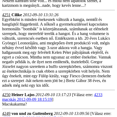
Nekem kamrám sose volt... és mióta nem lapátolok szenet, a
karizmom is megsínyli...nade, hogy kevés lenne...?
4251
Cilike
2012-09-10 13:31:26
Egyébként is minden énekesnek változik a hangja, nemtől és
hangfajtól függetlenül. A nőknél a gyermekszüléssel kapcsolatos
hormonális "bombák" is közrejátszanak, számítanak az elénekelt
szerepek, hogy merrefelé terelik a hangot. És a hang volumene is
változik, szerencsés esetben nő. Emlékszem a kb. 20 éves Lukács
Gyöngyi Leonorájára, ami meglepően érett produkció volt, mégis
néhány évvel később vagy 3-szor akkora volt a hangja. Vagy
hallgassunk meg egy felvételt Kelen Péter pályájának elejéről, és
egyet a csúcson. Mintha nem ugyanaz az ember énekelne. Vannak
negatív példák is, de ilyet nem említenék, tiszteletből. Gregor
Józsefet nagyon szerettem a buffo szerepkörben, számomra viszont
az énektechnikája is csak ebben a szerepkörben volt helyén. Nem
úgy énekelt, mint egy Fülöp király, vagy Fiesco (lemezen énekelte
ezt a szerepet -hát nekem nem jött be.) Bretz Gábor 38 éves, én
adnék még neki egy kis időt.
4250
Heiner Lajos
2012-09-10 13:17:23
[Válasz erre:
4233
macskás 2012-09-09 18:15:19
]
Macskakarma?
4249
von und zu Guttenberg
2012-09-10 13:09:56
[Válasz erre: