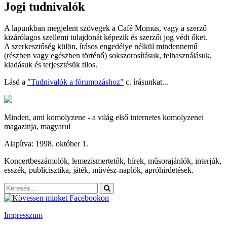
Jogi tudnivalók
A lapunkban megjelent szövegek a Café Momus, vagy a szerző
kizárólagos szellemi tulajdonát képezik és szerzői jog védi őket.
A szerkesztőség külön, írásos engedélye nélkül mindennemű
(részben vagy egészben történő) sokszorosításuk, felhasználásuk,
kiadásuk és terjesztésük tilos.
Lásd a
"Tudnivalók a fórumozáshoz"
c. írásunkat...
Minden, ami komolyzene - a világ első internetes komolyzenei
magazinja, magyarul
Alapítva: 1998. október 1.
Koncertbeszámolók, lemezismertetők, hírek, műsorajánlók, interjúk,
esszék, publicisztika, játék, művész-naplók, apróhirdetések.
Impresszum