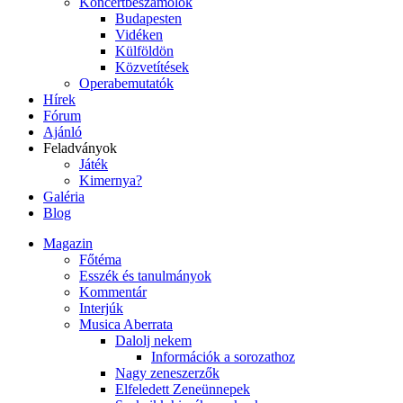
Koncertbeszámolók
Budapesten
Vidéken
Külföldön
Közvetítések
Operabemutatók
Hírek
Fórum
Ajánló
Feladványok
Játék
Kimernya?
Galéria
Blog
Magazin
Főtéma
Esszék és tanulmányok
Kommentár
Interjúk
Musica Aberrata
Dalolj nekem
Információk a sorozathoz
Nagy zeneszerzők
Elfeledett Zeneünnepek