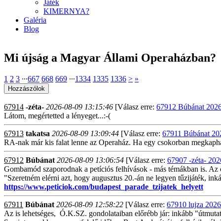
Játék
KIMERNYA?
Galéria
Blog
Mi újság a Magyar Állami Operaházban?
1
2
3
∙∙∙
667
668
669
∙∙∙
1334
1335
1336
>
»
67914
-zéta-
2026-08-09 13:15:46
[Válasz erre:
67912 Búbánat 2026
Látom, megértetted a lényeget...:-(
67913
takatsa
2026-08-09 13:09:44
[Válasz erre:
67911 Búbánat 20
RA-nak már kis falat lenne az Operaház. Ha egy csokorban megkaphatná
67912
Búbánat
2026-08-09 13:06:54
[Válasz erre:
67907 -zéta- 202
Gombamód szaporodnak a petíciós felhívások - más témákban is. Az 
"Szeretném elérni azt, hogy augusztus 20.-án ne legyen tűzijáték, ink
https://www.peticiok.com/budapest_parade_tzijatek_helyett
67911
Búbánat
2026-08-09 12:58:22
[Válasz erre:
67910 lujza 2026
Az is lehetséges, Ó.K.SZ. gondolataiban előrébb jár: inkább "útmutatás