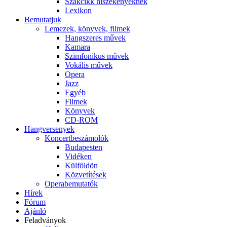
Szakcikk hiszékenyeknek
Lexikon
Bemutatjuk
Lemezek, könyvek, filmek
Hangszeres művek
Kamara
Szimfonikus művek
Vokális művek
Opera
Jazz
Egyéb
Filmek
Könyvek
CD-ROM
Hangversenyek
Koncertbeszámolók
Budapesten
Vidéken
Külföldön
Közvetítések
Operabemutatók
Hírek
Fórum
Ajánló
Feladványok