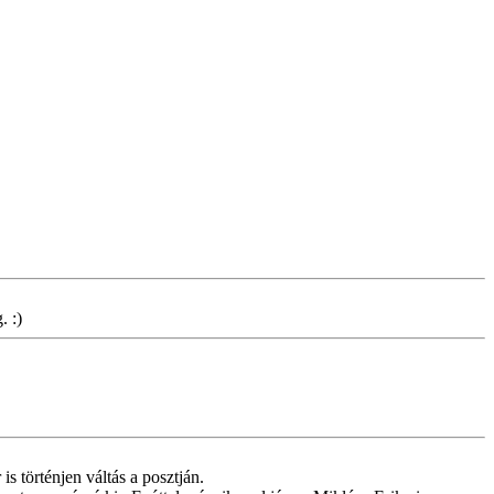
. :)
s történjen váltás a posztján.