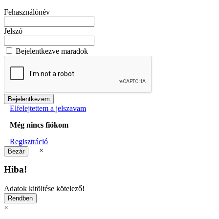
Fehasználónév
Jelszó
Bejelentkezve maradok
Elfelejtettem a jelszavam
Még nincs fiókom
Regisztráció
×
Hiba!
Adatok kitöltése kötelező!
×