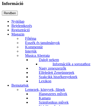
Információ
Nyitólap
Bejelentkezés
Regisztráció
Magazin
Főtéma
Esszék és tanulmányok
Kommentár
Interjúk
Musica Aberrata
Dalolj nekem
Információk a sorozathoz
Nagy zeneszerzők
Elfeledett Zeneünnepek
Szakcikk hiszékenyeknek
Lexikon
Bemutatjuk
Lemezek, könyvek, filmek
Hangszeres művek
Kamara
Szimfonikus művek