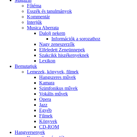
Magazin
Főtéma
Esszék és tanulmányok
Kommentár
Interjúk
Musica Aberrata
Dalolj nekem
Információk a sorozathoz
Nagy zeneszerzők
Elfeledett Zeneünnepek
Szakcikk hiszékenyeknek
Lexikon
Bemutatjuk
Lemezek, könyvek, filmek
Hangszeres művek
Kamara
Szimfonikus művek
Vokális művek
Opera
Jazz
Egyéb
Filmek
Könyvek
CD-ROM
Hangversenyek