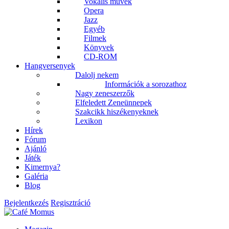
Vokális művek
Opera
Jazz
Egyéb
Filmek
Könyvek
CD-ROM
Hangversenyek
Dalolj nekem
Információk a sorozathoz
Nagy zeneszerzők
Elfeledett Zeneünnepek
Szakcikk hiszékenyeknek
Lexikon
Hírek
Fórum
Ajánló
Játék
Kimernya?
Galéria
Blog
Bejelentkezés
Regisztráció