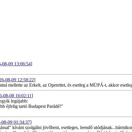
-08-09 13:06:54
]
26-08-09 12:58:22
]
 mellette az Erkelt, az Operettet, és esetleg a MÜPÁ-t, akkor esetleg
6-08-08 16:02:11
]
egyik legújabb:
ább éjfelig tartó Budapest Parádé!"
-08-09 01:34:37
]
sal" kívánt szolgálni jövőbeni, esetleges, leendő utódjának...bármikor i