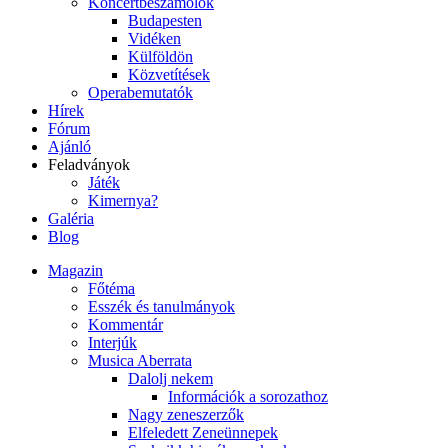
Koncertbeszámolók
Budapesten
Vidéken
Külföldön
Közvetítések
Operabemutatók
Hírek
Fórum
Ajánló
Feladványok
Játék
Kimernya?
Galéria
Blog
Magazin
Főtéma
Esszék és tanulmányok
Kommentár
Interjúk
Musica Aberrata
Dalolj nekem
Információk a sorozathoz
Nagy zeneszerzők
Elfeledett Zeneünnepek