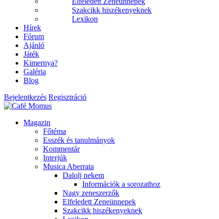
Elfeledett Zeneünnepek
Szakcikk hiszékenyeknek
Lexikon
Hírek
Fórum
Ajánló
Játék
Kimernya?
Galéria
Blog
Bejelentkezés
Regisztráció
Magazin
Főtéma
Esszék és tanulmányok
Kommentár
Interjúk
Musica Aberrata
Dalolj nekem
Információk a sorozathoz
Nagy zeneszerzők
Elfeledett Zeneünnepek
Szakcikk hiszékenyeknek