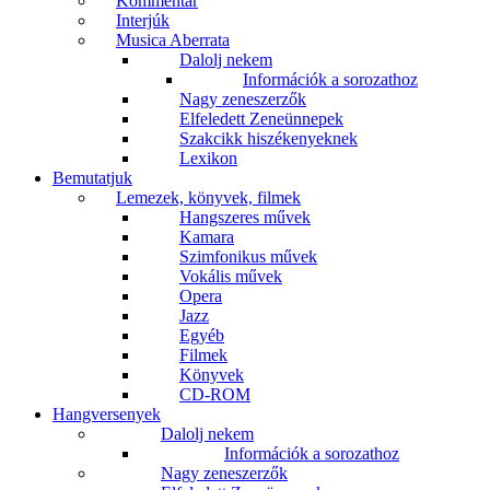
Kommentár
Interjúk
Musica Aberrata
Dalolj nekem
Információk a sorozathoz
Nagy zeneszerzők
Elfeledett Zeneünnepek
Szakcikk hiszékenyeknek
Lexikon
Bemutatjuk
Lemezek, könyvek, filmek
Hangszeres művek
Kamara
Szimfonikus művek
Vokális művek
Opera
Jazz
Egyéb
Filmek
Könyvek
CD-ROM
Hangversenyek
Dalolj nekem
Információk a sorozathoz
Nagy zeneszerzők