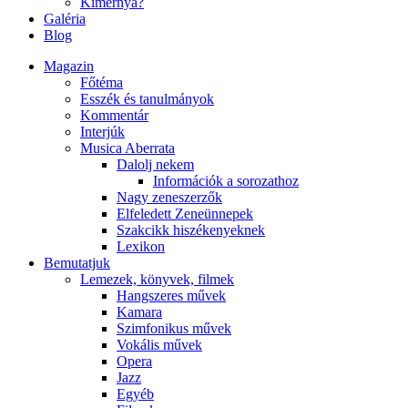
Kimernya?
Galéria
Blog
Magazin
Főtéma
Esszék és tanulmányok
Kommentár
Interjúk
Musica Aberrata
Dalolj nekem
Információk a sorozathoz
Nagy zeneszerzők
Elfeledett Zeneünnepek
Szakcikk hiszékenyeknek
Lexikon
Bemutatjuk
Lemezek, könyvek, filmek
Hangszeres művek
Kamara
Szimfonikus művek
Vokális művek
Opera
Jazz
Egyéb