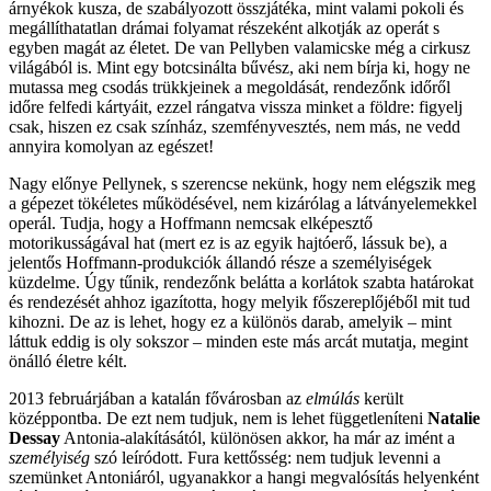
árnyékok kusza, de szabályozott összjátéka, mint valami pokoli és
megállíthatatlan drámai folyamat részeként alkotják az operát s
egyben magát az életet. De van Pellyben valamicske még a cirkusz
világából is. Mint egy botcsinálta bűvész, aki nem bírja ki, hogy ne
mutassa meg csodás trükkjeinek a megoldását, rendezőnk időről
időre felfedi kártyáit, ezzel rángatva vissza minket a földre: figyelj
csak, hiszen ez csak színház, szemfényvesztés, nem más, ne vedd
annyira komolyan az egészet!
Nagy előnye Pellynek, s szerencse nekünk, hogy nem elégszik meg
a gépezet tökéletes működésével, nem kizárólag a látványelemekkel
operál. Tudja, hogy a Hoffmann nemcsak elképesztő
motorikusságával hat (mert ez is az egyik hajtóerő, lássuk be), a
jelentős Hoffmann-produkciók állandó része a személyiségek
küzdelme. Úgy tűnik, rendezőnk belátta a korlátok szabta határokat
és rendezését ahhoz igazította, hogy melyik főszereplőjéből mit tud
kihozni. De az is lehet, hogy ez a különös darab, amelyik – mint
láttuk eddig is oly sokszor – minden este más arcát mutatja, megint
önálló életre kélt.
2013 februárjában a katalán fővárosban az
elmúlás
került
középpontba. De ezt nem tudjuk, nem is lehet függetleníteni
Natalie
Dessay
Antonia-alakításától, különösen akkor, ha már az imént a
személyiség
szó leíródott. Fura kettősség: nem tudjuk levenni a
szemünket Antoniáról, ugyanakkor a hangi megvalósítás helyenként