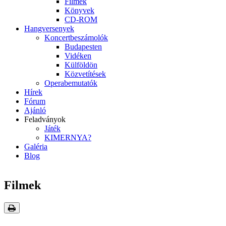
Filmek
Könyvek
CD-ROM
Hangversenyek
Koncertbeszámolók
Budapesten
Vidéken
Külföldön
Közvetítések
Operabemutatók
Hírek
Fórum
Ajánló
Feladványok
Játék
KIMERNYA?
Galéria
Blog
Filmek