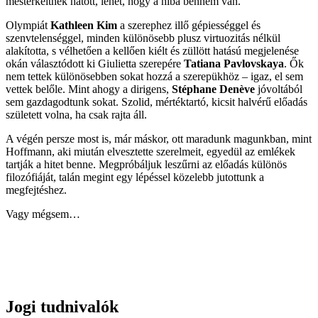
mesterkéltnek hatott, lehet, hogy a hiba bennem van.
Olympiát
Kathleen Kim
a szerephez illő gépiességgel és
szenvtelenséggel, minden különösebb plusz virtuozitás nélkül
alakította, s vélhetően a kellően kiélt és züllött hatású megjelenése
okán választódott ki Giulietta szerepére
Tatiana Pavlovskaya
. Ők
nem tettek különösebben sokat hozzá a szerepükhöz – igaz, el sem
vettek belőle. Mint ahogy a dirigens,
Stéphane Denève
jóvoltából
sem gazdagodtunk sokat. Szolid, mértéktartó, kicsit halvérű előadás
született volna, ha csak rajta áll.
A végén persze most is, már máskor, ott maradunk magunkban, mint
Hoffmann, aki miután elvesztette szerelmeit, egyedül az emlékek
tartják a hitet benne. Megpróbáljuk leszűrni az előadás különös
filozófiáját, talán megint egy lépéssel közelebb jutottunk a
megfejtéshez.
Vagy mégsem…
Jogi tudnivalók