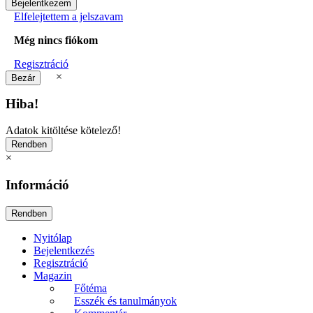
Elfelejtettem a jelszavam
Még nincs fiókom
Regisztráció
×
Hiba!
Adatok kitöltése kötelező!
×
Információ
Nyitólap
Bejelentkezés
Regisztráció
Magazin
Főtéma
Esszék és tanulmányok