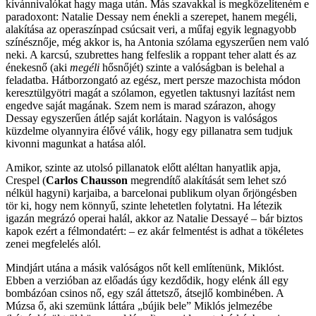
kívánnivalókat hagy maga után. Más szavakkal is megközelíteném e
paradoxont: Natalie Dessay nem énekli a szerepet, hanem megéli,
alakítása az operaszínpad csúcsait veri, a műfaj egyik legnagyobb
színésznője, még akkor is, ha Antonia szólama egyszerűen nem való
neki. A karcsú, szubrettes hang felfeslik a roppant teher alatt és az
énekesnő (aki
megéli
hősnőjét) szinte a valóságban is belehal a
feladatba. Hátborzongató az egész, mert persze mazochista módon
keresztülgyötri magát a szólamon, egyetlen taktusnyi lazítást nem
engedve saját magának. Szem nem is marad szárazon, ahogy
Dessay egyszerűen átlép saját korlátain. Nagyon is valóságos
küzdelme olyannyira élővé válik, hogy egy pillanatra sem tudjuk
kivonni magunkat a hatása alól.
Amikor, szinte az utolsó pillanatok előtt aléltan hanyatlik apja,
Crespel (
Carlos Chausson
megrendítő alakítását sem lehet szó
nélkül hagyni) karjaiba, a barcelonai publikum olyan őrjöngésben
tör ki, hogy nem könnyű, szinte lehetetlen folytatni. Ha létezik
igazán megrázó operai halál, akkor az Natalie Dessayé – bár biztos
kapok ezért a félmondatért: – ez akár felmentést is adhat a tökéletes
zenei megfelelés alól.
Mindjárt utána a másik valóságos nőt kell említenünk, Miklóst.
Ebben a verzióban az előadás úgy kezdődik, hogy elénk áll egy
bombázóan csinos nő, egy szál áttetsző, átsejlő kombinében. A
Múzsa ő, aki szemünk láttára „bújik bele” Miklós jelmezébe