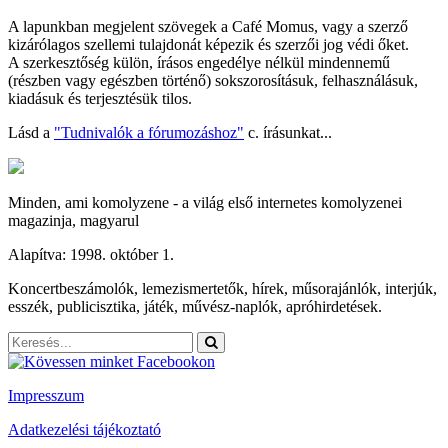
A lapunkban megjelent szövegek a Café Momus, vagy a szerző
kizárólagos szellemi tulajdonát képezik és szerzői jog védi őket.
A szerkesztőség külön, írásos engedélye nélkül mindennemű
(részben vagy egészben történő) sokszorosításuk, felhasználásuk,
kiadásuk és terjesztésük tilos.
Lásd a
"Tudnivalók a fórumozáshoz"
c. írásunkat...
Minden, ami komolyzene - a világ első internetes komolyzenei
magazinja, magyarul
Alapítva: 1998. október 1.
Koncertbeszámolók, lemezismertetők, hírek, műsorajánlók, interjúk,
esszék, publicisztika, játék, művész-naplók, apróhirdetések.
Impresszum
Adatkezelési tájékoztató