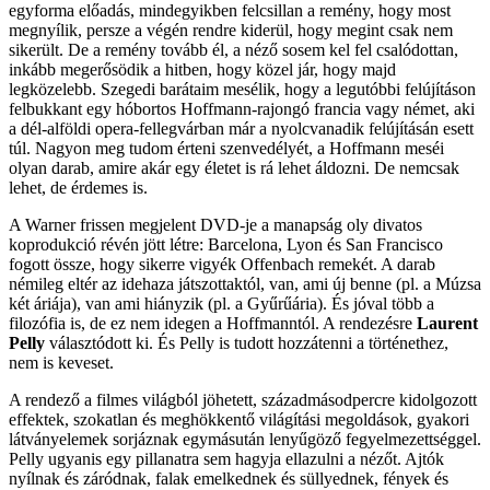
egyforma előadás, mindegyikben felcsillan a remény, hogy most
megnyílik, persze a végén rendre kiderül, hogy megint csak nem
sikerült. De a remény tovább él, a néző sosem kel fel csalódottan,
inkább megerősödik a hitben, hogy közel jár, hogy majd
legközelebb. Szegedi barátaim mesélik, hogy a legutóbbi felújításon
felbukkant egy hóbortos Hoffmann-rajongó francia vagy német, aki
a dél-alföldi opera-fellegvárban már a nyolcvanadik felújításán esett
túl. Nagyon meg tudom érteni szenvedélyét, a Hoffmann meséi
olyan darab, amire akár egy életet is rá lehet áldozni. De nemcsak
lehet, de érdemes is.
A Warner frissen megjelent DVD-je a manapság oly divatos
koprodukció révén jött létre: Barcelona, Lyon és San Francisco
fogott össze, hogy sikerre vigyék Offenbach remekét. A darab
némileg eltér az idehaza játszottaktól, van, ami új benne (pl. a Múzsa
két áriája), van ami hiányzik (pl. a Gyűrűária). És jóval több a
filozófia is, de ez nem idegen a Hoffmanntól. A rendezésre
Laurent
Pelly
választódott ki. És Pelly is tudott hozzátenni a történethez,
nem is keveset.
A rendező a filmes világból jöhetett, századmásodpercre kidolgozott
effektek, szokatlan és meghökkentő világítási megoldások, gyakori
látványelemek sorjáznak egymásután lenyűgöző fegyelmezettséggel.
Pelly ugyanis egy pillanatra sem hagyja ellazulni a nézőt. Ajtók
nyílnak és záródnak, falak emelkednek és süllyednek, fények és