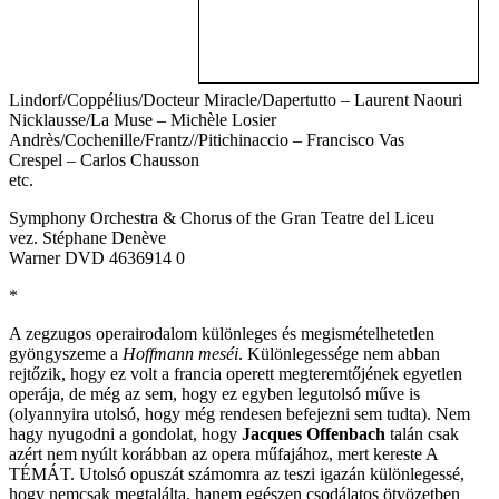
Lindorf/Coppélius/Docteur Miracle/Dapertutto – Laurent Naouri
Nicklausse/La Muse – Michèle Losier
Andrès/Cochenille/Frantz//Pitichinaccio – Francisco Vas
Crespel – Carlos Chausson
etc.
Symphony Orchestra & Chorus of the Gran Teatre del Liceu
vez. Stéphane Denève
Warner DVD 4636914 0
*
A zegzugos operairodalom különleges és megismételhetetlen
gyöngyszeme a
Hoffmann meséi
. Különlegessége nem abban
rejtőzik, hogy ez volt a francia operett megteremtőjének egyetlen
operája, de még az sem, hogy ez egyben legutolsó műve is
(olyannyira utolsó, hogy még rendesen befejezni sem tudta). Nem
hagy nyugodni a gondolat, hogy
Jacques Offenbach
talán csak
azért nem nyúlt korábban az opera műfajához, mert kereste A
TÉMÁT. Utolsó opuszát számomra az teszi igazán különlegessé,
hogy nemcsak megtalálta, hanem egészen csodálatos ötvözetben