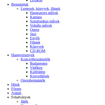
Lexikon
Bemutatjuk
Lemezek, könyvek, filmek
Hangszeres művek
Kamara
Szimfonikus művek
Vokális művek
Opera
Jazz
Egyéb
Filmek
Könyvek
CD-ROM
Hangversenyek
Koncertbeszámolók
Budapesten
Vidéken
Külföldön
Közvetítések
Operabemutatók
Hírek
Fórum
Ajánló
Feladványok
Játék