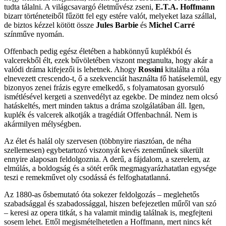
tudta tálalni. A világcsavargó életművész zseni,
E.T.A. Hoffmann
bizarr történeteiből fűzött fel egy estére valót, melyeket laza szállal,
de biztos kézzel kötött össze
Jules Barbie
és
Michel Carré
színműve nyomán.
Offenbach pedig egész életében a habkönnyű kuplékból és
valcerekből élt, ezek bűvöletében viszont megtanulta, hogy akár a
valódi dráma kifejezői is lehetnek. Ahogy
Rossini
kitalálta a róla
elnevezett crescendo-t, ő a szekvenciát használta fő hatáselemül, egy
bizonyos zenei frázis egyre emelkedő, s folyamatosan gyorsuló
ismétlésével kergeti a szenvedélyt az egekbe. De mindez nem olcsó
hatáskeltés, mert minden taktus a dráma szolgálatában áll. Igen,
kuplék és valcerek alkotják a tragédiát Offenbachnál. Nem is
akármilyen mélységben.
Az élet és halál oly szervesen (többnyire riasztóan, de néha
szellemesen) egybetartozó viszonyát kevés zeneműnek sikerült
ennyire alaposan feldolgoznia. A derű, a fájdalom, a szerelem, az
elmúlás, a boldogság és a sötét erők megmagyarázhatatlan egysége
teszi e remekművet oly csodássá és felfoghatatlanná.
Az 1880-as ősbemutató óta sokezer feldolgozás – meglehetős
szabadsággal és szabadossággal, hiszen befejezetlen műről van szó
– keresi az opera titkát, s ha valamit mindig találnak is, megfejteni
sosem lehet. Ettől megismételhetetlen a Hoffmann, mert nincs két