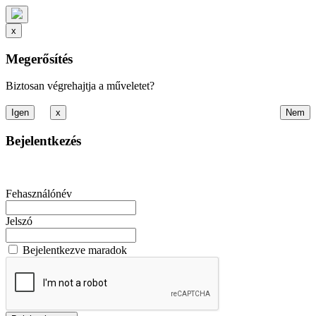
x
Megerősítés
Biztosan végrehajtja a műveletet?
x
Bejelentkezés
Fehasználónév
Jelszó
Bejelentkezve maradok