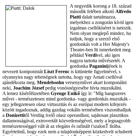
A negyedik korong a 18. század
második felében alkotó
Alfredo
Piatti
dalait tartalmazza,
melyekhez a zongorán kívül igen
izgalmas csellókíséret is tartozik.
Nem olyan meglepő mindez, ha
tudjuk, hogy a szerző első
gordonkás volt a Her Majesty's
Theatre-ben Itt ismerkedett meg
például
Verdi
vel, aki igen
nagyra tartotta művészetét. A
gordonka
Paganini
jének is
nevezett komponistát
Liszt Ferenc
is kitüntette figyelmével, s
olyannyira nagy tehetségnek tartotta, hogy egy Amati csellóval
ajándékozta meg.
Mendelssohn
versenyművet akart komponálni
neki,
Joachim József
pedig vonósnégyesébe hívta muzsikálni.
A lemez kísérőfüzetében
Gyenge Enikő
így ír: "Míg hangszeres
művei - természetesen mind gordonka- vagy gordonkás muzsikák -
egy jellegzetesen olasz virtuozitás és az európai modern kifejezés
között ingadoznak, addig gazdag vokális termésében viszonthalljuk
a
Donizetti
től Verdiig ívelő olasz operastílust, sajátosan plasztikus
dallamosságával, extrovertált közvetlenségével, mely a legnagyobb
természetességgel vált át az elegáns és rafinált ťszalonŤ lírába.
Egyértelmű, hogy ezek nem a tulajdonképpeni közkedvelt schuberti