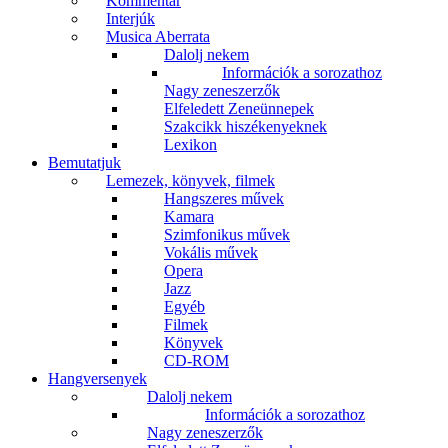
Kommentár
Interjúk
Musica Aberrata
Dalolj nekem
Információk a sorozathoz
Nagy zeneszerzők
Elfeledett Zeneünnepek
Szakcikk hiszékenyeknek
Lexikon
Bemutatjuk
Lemezek, könyvek, filmek
Hangszeres művek
Kamara
Szimfonikus művek
Vokális művek
Opera
Jazz
Egyéb
Filmek
Könyvek
CD-ROM
Hangversenyek
Dalolj nekem
Információk a sorozathoz
Nagy zeneszerzők