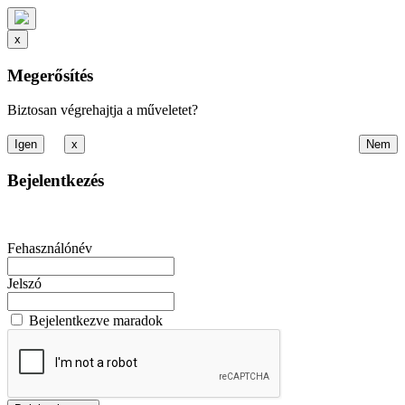
x
Megerősítés
Biztosan végrehajtja a műveletet?
x
Bejelentkezés
Fehasználónév
Jelszó
Bejelentkezve maradok