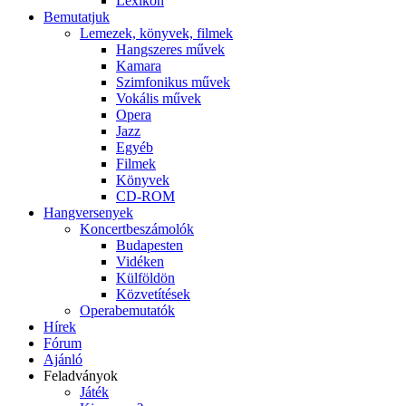
Lexikon
Bemutatjuk
Lemezek, könyvek, filmek
Hangszeres művek
Kamara
Szimfonikus művek
Vokális művek
Opera
Jazz
Egyéb
Filmek
Könyvek
CD-ROM
Hangversenyek
Koncertbeszámolók
Budapesten
Vidéken
Külföldön
Közvetítések
Operabemutatók
Hírek
Fórum
Ajánló
Feladványok
Játék