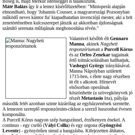
Bőség is, majd Merkúr istenséggel is találkozunk.
Máté Balázs
így ír a lemez kísérőfüzetében: "Minioperái alapján
elmondható, hogy 'Johannis Cousser, a magyarországi Pozsonyban
működő neves kántor fia' kiapadhatatlan invenciójú mester, aki a brit
zenetörténetben kulcsszerepet játszik az akkoriban újdonságnak
számító serenata műfajának meghonosítása révén."
Valamivel később élt
Gennaro
Manna
, akinek
Nagyheti
responzórium
ait a
Purcell Kórus
és az
Orfeo Zenekar
tagjainak
értő tolmácsolásában hallhatjuk,
Vashegyi György
irányításával.
Manna Nápolyban született
1715-ben, s élete nagy részében
itt élt s alkotott. Hírnevét
elsősorban operáinak
köszönhette (a szövegkönyvek jó
részét
Metastasio
írta), pályája
második felét azonban szinte kizárólag az egyházzenének szentelte.
A lemezen szereplő responzóruim-ciklust a szerző huszonhat évesen
komponálta.
A Purcell Kórus nagyon szép hangszínnel, érzékenyen énekel. A
continuo - egy cselló (
Vályi Csilla
) és egy orgona (
Gyöngyösi
Levente
) - gyönyörűen simul a hangzásba. Kifejezetten áhítatos,