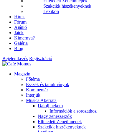
Elfeledett Zeneünnepek
Szakcikk hiszékenyeknek
Lexikon
Hírek
Fórum
Ajánló
Játék
Kimernya?
Galéria
Blog
Bejelentkezés
Regisztráció
Magazin
Főtéma
Esszék és tanulmányok
Kommentár
Interjúk
Musica Aberrata
Dalolj nekem
Információk a sorozathoz
Nagy zeneszerzők
Elfeledett Zeneünnepek
Szakcikk hiszékenyeknek