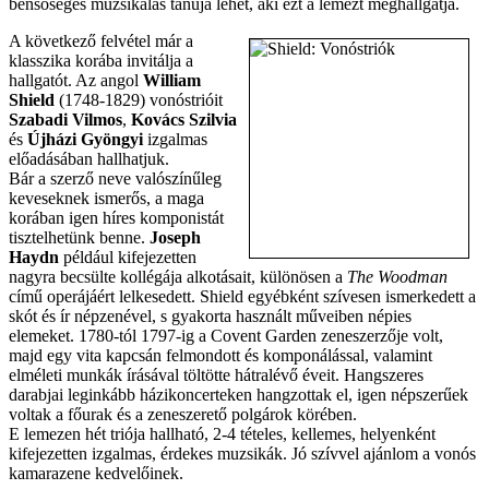
bensőséges muzsikálás tanúja lehet, aki ezt a lemezt meghallgatja.
A következő felvétel már a
klasszika korába invitálja a
hallgatót. Az angol
William
Shield
(1748-1829) vonóstrióit
Szabadi Vilmos
,
Kovács Szilvia
és
Újházi Gyöngyi
izgalmas
előadásában hallhatjuk.
Bár a szerző neve valószínűleg
keveseknek ismerős, a maga
korában igen híres komponistát
tisztelhetünk benne.
Joseph
Haydn
például kifejezetten
nagyra becsülte kollégája alkotásait, különösen a
The Woodman
című operájáért lelkesedett. Shield egyébként szívesen ismerkedett a
skót és ír népzenével, s gyakorta használt műveiben népies
elemeket. 1780-tól 1797-ig a Covent Garden zeneszerzője volt,
majd egy vita kapcsán felmondott és komponálással, valamint
elméleti munkák írásával töltötte hátralévő éveit. Hangszeres
darabjai leginkább házikoncerteken hangzottak el, igen népszerűek
voltak a főurak és a zeneszerető polgárok körében.
E lemezen hét triója hallható, 2-4 tételes, kellemes, helyenként
kifejezetten izgalmas, érdekes muzsikák. Jó szívvel ajánlom a vonós
kamarazene kedvelőinek.