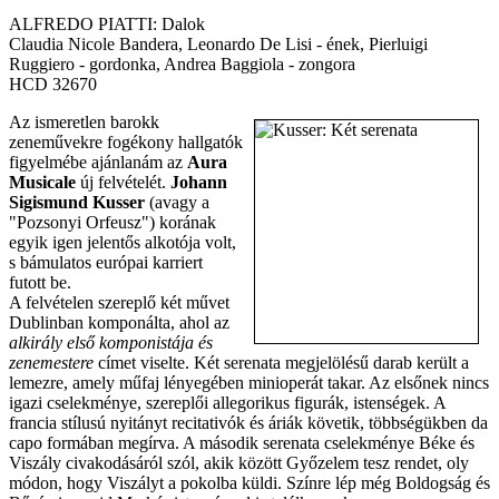
ALFREDO PIATTI: Dalok
Claudia Nicole Bandera, Leonardo De Lisi - ének, Pierluigi
Ruggiero - gordonka, Andrea Baggiola - zongora
HCD 32670
Az ismeretlen barokk
zeneművekre fogékony hallgatók
figyelmébe ajánlanám az
Aura
Musicale
új felvételét.
Johann
Sigismund Kusser
(avagy a
"Pozsonyi Orfeusz") korának
egyik igen jelentős alkotója volt,
s bámulatos európai karriert
futott be.
A felvételen szereplő két művet
Dublinban komponálta, ahol az
alkirály első komponistája és
zenemestere
címet viselte. Két serenata megjelölésű darab került a
lemezre, amely műfaj lényegében minioperát takar. Az elsőnek nincs
igazi cselekménye, szereplői allegorikus figurák, istenségek. A
francia stílusú nyitányt recitativók és áriák követik, többségükben da
capo formában megírva. A második serenata cselekménye Béke és
Viszály civakodásáról szól, akik között Győzelem tesz rendet, oly
módon, hogy Viszályt a pokolba küldi. Színre lép még Boldogság és