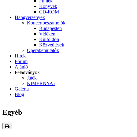
Filmek
Könyvek
CD-ROM
Hangversenyek
Koncertbeszámolók
Budapesten
Vidéken
Külföldön
Közvetítések
Operabemutatók
Hírek
Fórum
Ajánló
Feladványok
Játék
KIMERNYA?
Galéria
Blog
Egyéb