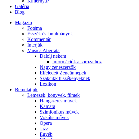
Kimernya?
Galéria
Blog
Magazin
Főtéma
Esszék és tanulmányok
Kommentár
Interjúk
Musica Aberrata
Dalolj nekem
Információk a sorozathoz
Nagy zeneszerzők
Elfeledett Zeneünnepek
Szakcikk hiszékenyeknek
Lexikon
Bemutatjuk
Lemezek, könyvek, filmek
Hangszeres művek
Kamara
Szimfonikus művek
Vokális művek
Opera
Jazz
Egyéb