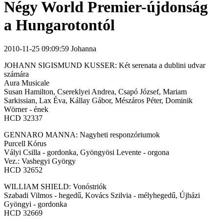
Négy World Premier-újdonság
a Hungarotontól
2010-11-25 09:09:59 Johanna
JOHANN SIGISMUND KUSSER: Két serenata a dublini udvar
számára
Aura Musicale
Susan Hamilton, Csereklyei Andrea, Csapó József, Mariam
Sarkissian, Lax Éva, Kállay Gábor, Mészáros Péter, Dominik
Wörner - ének
HCD 32337
GENNARO MANNA: Nagyheti responzóriumok
Purcell Kórus
Vályi Csilla - gordonka, Gyöngyösi Levente - orgona
Vez.: Vashegyi György
HCD 32652
WILLIAM SHIELD: Vonóstriók
Szabadi Vilmos - hegedű, Kovács Szilvia - mélyhegedű, Újházi
Gyöngyi - gordonka
HCD 32669