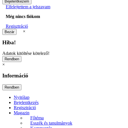
Elfelejtettem a jelszavam
Még nincs fiókom
Regisztráció
×
Hiba!
Adatok kitöltése kötelező!
×
Információ
Nyitólap
Bejelentkezés
Regisztráció
Magazin
Főtéma
Esszék és tanulmányok