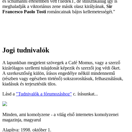
és schumanni értelemben vett ťliedekŤ, de stilisztikailag így is
meghaladják a viktoriánus zene másik olasz királyának,
Sir
Francesco Paolo Tosti
románcainak bájos kellemetességét."
Jogi tudnivalók
A lapunkban megjelent szövegek a Café Momus, vagy a szerző
kizárólagos szellemi tulajdonát képezik és szerzői jog védi őket.
A szerkesztőség külön, írásos engedélye nélkül mindennemű
(részben vagy egészben történő) sokszorosításuk, felhasználásuk,
kiadásuk és terjesztésük tilos.
Lásd a
"Tudnivalók a fórumozáshoz"
c. írásunkat...
Minden, ami komolyzene - a világ első internetes komolyzenei
magazinja, magyarul
Alapítva: 1998. október 1.