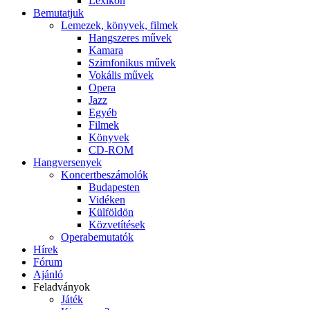
Lexikon
Bemutatjuk
Lemezek, könyvek, filmek
Hangszeres művek
Kamara
Szimfonikus művek
Vokális művek
Opera
Jazz
Egyéb
Filmek
Könyvek
CD-ROM
Hangversenyek
Koncertbeszámolók
Budapesten
Vidéken
Külföldön
Közvetítések
Operabemutatók
Hírek
Fórum
Ajánló
Feladványok
Játék