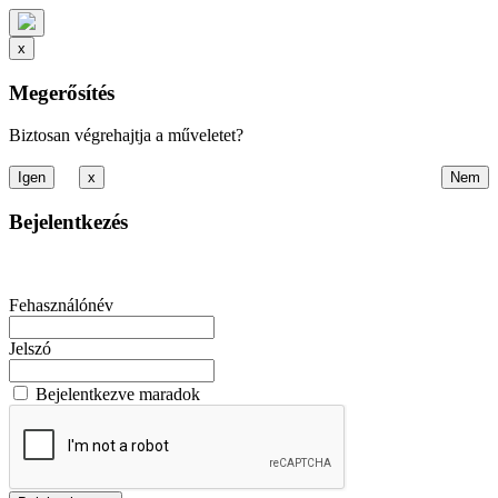
x
Megerősítés
Biztosan végrehajtja a műveletet?
x
Bejelentkezés
Fehasználónév
Jelszó
Bejelentkezve maradok