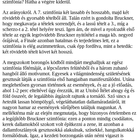
szimfónia? Hátha a végére kiderül.
Az arányokról. A 7. szimfónia két lassabb és hosszabb, majd két
rövidebb és gyorsabb tételből áll. Talán ezért is gondolta Bruckner,
hogy megkavarja a tételek sorrendjét, és a lassú tételt a 3., míg a
scherzo-t a 2. tétel helyére teszi. Igen ám, de mivel a
nyolcadik
első
tétele az egyik legrövidebb Bruckner nyitótétel a maga kb. negyed
órájával, a Finale azonban hatalmas és terjedelmes lett, ez a
szimfónia is elég aszimmetrikus, csak épp fordítva, mint a hetedik:
két rövidebb tételt követ két hosszú.
A megszokott borongós ködből mindjárt meghalljuk az egész
szimfónia főtémáját, a lépcsőzetes felütésből és a három zuhanó
hangból álló motívumot. Egyesek a világmindenség születésének
gesztusát látják a szimfónia első hangjaiban manifesztálódni. Utána
meglehetősen gyorsan történnek az események, és az a jó előadás,
ahol 1-2 perc elteltével úgy érezzük, itt az Utolsó Ítélet ahogy ég és
föld összeér, de legalábbis átgázolt rajtunk a tornádó. Szó sincs a
hetedik
lassan hömpölygő, végeláthatatlan dallamáradatáról, itt
nagyon hamar az események sűrűjében találjuk magunkat. A
melléktéma már az elején megmutatja, hogy bizonyos értelemben ez
a legújítóbb Bruckner szimfónia: ezen a ponton mindig csodálatos,
kerek dallamokból szokott volt építkezni a zene, itt azonban a
dallamfoszlányok gesztusokká alakulnak, színekké, hangulkatokká
formálódnak. Igaz, a kezdeti borzongatás után némi vigaszt is