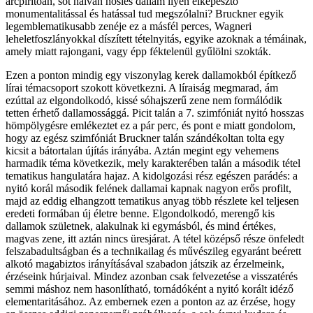
arcpirítóan, sőt naivan hősies dallam ilyen elképesztő
monumentalitással és hatással tud megszólalni? Bruckner egyik
legemblematikusabb zenéje ez a másfél perces, Wagneri
leheletfoszlányokkal díszített tételnyitás, egyike azoknak a témáinak,
amely miatt rajongani, vagy épp féktelenül gyűlölni szokták.
Ezen a ponton mindig egy viszonylag kerek dallamokból építkező
lírai témacsoport szokott következni. A líraiság megmarad, ám
ezúttal az elgondolkodó, kissé sóhajszerű zene nem formálódik
tetten érhető dallamossággá. Picit talán a 7. szimfóniát nyitó hosszas
hömpölygésre emlékeztet ez a pár perc, és pont e miatt gondolom,
hogy az egész szimfóniát Bruckner talán szándékoltan tolta egy
kicsit a bátortalan újítás irányába. Aztán megint egy vehemens
harmadik téma következik, mely karakterében talán a második tétel
tematikus hangulatára hajaz. A kidolgozási rész egészen parádés: a
nyitó korál második felének dallamai kapnak nagyon erős profilt,
majd az eddig elhangzott tematikus anyag több részlete kel teljesen
eredeti formában új életre benne. Elgondolkodó, merengő kis
dallamok születnek, alakulnak ki egymásból, és mind értékes,
magvas zene, itt aztán nincs üresjárat. A tétel középső része önfeledt
felszabadultságban és a technikailag és művészileg egyaránt beérett
alkotó magabiztos irányításával szabadon játszik az érzelmeink,
érzéseink húrjaival. Mindez azonban csak felvezetése a visszatérés
semmi máshoz nem hasonlítható, tornádóként a nyitó korált idéző
elementaritásához. Az embernek ezen a ponton az az érzése, hogy