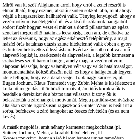
Miről van itt szó? Alighanem arról, hogy erről a zenei részről is
elmondható, hogy eszmei, alkotói szinten sokkal jobb, mint ahogy
végül a hangszereken hallhatóvá válik. Tényleg lenyűgöző, ahogy a
vezérmotívum ismételgetéséből és a kísérő szólamok hangjaiból
sodort füzér hogyan vezet el minket a döntő pillanatban az egész
zenekart megrendítő hatalmas lecsapásig. Igen ám, de előadva az
lehet az érzésünk, hogy az egész elképesztő felépítmény, a majd
másfél órás hatalmas utazás szinte hiteltelenné válik ebben a gyors
és hirtelen bekövetkező lezárásban. Ezért aztán sutba dobva a mű
alapvető logikáját, szerkezetét és alapvetéseit, a legtöbb karmester a
szabadesés szerű három hangot, amely maga a vezérmotívum,
alaposan lelassítja, hogy valamilyen vélt vagy valós hatalmasságot,
monumentalitást kölcsönözzön neki, és hogy a hallgatónak legyen
ideje felfogni, hogy ez a darab vége. Több nagy karmester, pl.
Eugen Jochum, Klaus Tennstedt vagy Zubin Mehta is kísérletezett a
kotta hű megoldás különböző formáival, ám idős korukra ők is
beadták a derekukat és a biztos utat választva bizony ők is
belassították a záróhangok motívumát. Még a partitúra-csontvázhoz
általában szinte rigorózusan ragaszkodó Günter Wand is beállt itt a
sorba, befékezve a záró hangokat az összes felvételén (és az nem
kevés).
A másik megoldás, amit néhány karmester megkockáztat (pl.
Suitner, Jochum, Mehta, a korábbi felvételeiken, ill.
Skrowaczewsky), hogy a záró három hangot ugyan tempóban