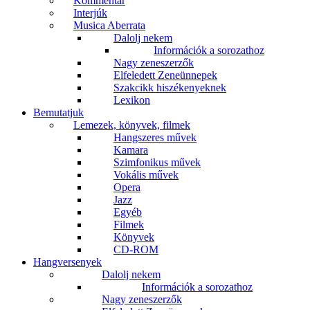
Kommentár
Interjúk
Musica Aberrata
Dalolj nekem
Információk a sorozathoz
Nagy zeneszerzők
Elfeledett Zeneünnepek
Szakcikk hiszékenyeknek
Lexikon
Bemutatjuk
Lemezek, könyvek, filmek
Hangszeres művek
Kamara
Szimfonikus művek
Vokális művek
Opera
Jazz
Egyéb
Filmek
Könyvek
CD-ROM
Hangversenyek
Dalolj nekem
Információk a sorozathoz
Nagy zeneszerzők