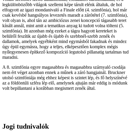
legkülönbözőbb világok szellemi képe tárult elénk általuk, de hol
elfogyott az igazi mondanivaló a Finale előtt (4. szimfónia), hol már
csak kevésbé hangsúlyos levezetés maradt a zárótétel (7. szimfónia),
volt olyan is, ahol tán az ambiciózus zenei koncepció tágasabb teret
kínált annál, mint amit a tematikus anyag ki tudott volna tölteni (5.
szimfónia). Itt azonban még ezeket a tágra hagyott kereteket is
belülről feszítik az újabb és újabb és szebbnél-szebb zenék és
dallamok, amelyek egyébként mind egymásból fakadnak és mindez
úgy épül egymásra, hogy a teljes, elképesztően komplex mégis
nyílegyenesen építkező kompozíció legutolsó pillanatig tartalmas tud
maradni.
A 8. szimfónia egyre magasabbra és magasabbra szárnyaló csodája
nem ért véget azonban ennek a műnek a záró hangjainál. Bruckner
utolsó szimfóniája még ehhez képest is szintet lép, és fő helyszínévé
az a földöntúli szféra lép elő, amelynek ajtaján már eddig is módunk
volt bepillantani a korábban megismert zenék által.
Jogi tudnivalók