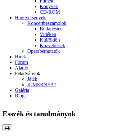
Filmek
Könyvek
CD-ROM
Hangversenyek
Koncertbeszámolók
Budapesten
Vidéken
Külföldön
Közvetítések
Operabemutatók
Hírek
Fórum
Ajánló
Feladványok
Játék
KIMERNYA?
Galéria
Blog
Esszék és tanulmányok