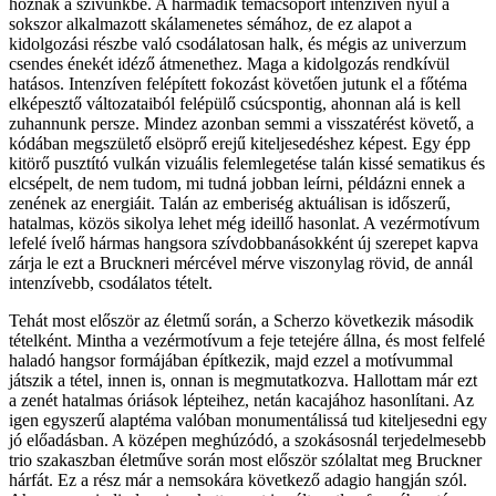
hoznak a szívünkbe. A harmadik témacsoport intenzíven nyúl a
sokszor alkalmazott skálamenetes sémához, de ez alapot a
kidolgozási részbe való csodálatosan halk, és mégis az univerzum
csendes énekét idéző átmenethez. Maga a kidolgozás rendkívül
hatásos. Intenzíven felépített fokozást követően jutunk el a főtéma
elképesztő változataiból felépülő csúcspontig, ahonnan alá is kell
zuhannunk persze. Mindez azonban semmi a visszatérést követő, a
kódában megszülető elsöprő erejű kiteljesedéshez képest. Egy épp
kitörő pusztító vulkán vizuális felemlegetése talán kissé sematikus és
elcsépelt, de nem tudom, mi tudná jobban leírni, példázni ennek a
zenének az energiáit. Talán az emberiség aktuálisan is időszerű,
hatalmas, közös sikolya lehet még ideillő hasonlat. A vezérmotívum
lefelé ívelő hármas hangsora szívdobbanásokként új szerepet kapva
zárja le ezt a Bruckneri mércével mérve viszonylag rövid, de annál
intenzívebb, csodálatos tételt.
Tehát most először az életmű során, a Scherzo következik második
tételként. Mintha a vezérmotívum a feje tetejére állna, és most felfelé
haladó hangsor formájában építkezik, majd ezzel a motívummal
játszik a tétel, innen is, onnan is megmutatkozva. Hallottam már ezt
a zenét hatalmas óriások lépteihez, netán kacajához hasonlítani. Az
igen egyszerű alaptéma valóban monumentálissá tud kiteljesedni egy
jó előadásban. A középen meghúzódó, a szokásosnál terjedelmesebb
trio szakaszban életműve során most először szólaltat meg Bruckner
hárfát. Ez a rész már a nemsokára következő adagio hangján szól.