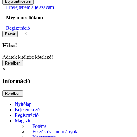
Elfelejtettem a jelszavam
Még nincs fiókom
Regisztráció
×
Hiba!
Adatok kitöltése kötelező!
×
Információ
Nyitólap
Bejelentkezés
Regisztráció
Magazin
Főtéma
Esszék és tanulmányok