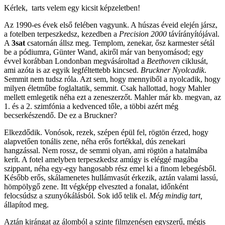
Kérlek, tarts velem egy kicsit képzeletben!
Az 1990-es évek első felében vagyunk. A húszas éveid elején jársz,
a fotelben terpeszkedsz, kezedben a
Precision 2000
távírányítójával.
A
3sat
csatornán állsz meg. Templom, zenekar, ősz karmester sétál
be a pódiumra, Günter Wand, akiről már van benyomásod; egy
évvel korábban Londonban megvásároltad a
Beethoven
ciklusát,
ami azóta is az egyik legféltettebb kincsed.
Bruckner Nyolcadik
.
Semmit nem tudsz róla. Azt sem, hogy mennyiből a nyolcadik, hogy
milyen életműbe foglaltatik, semmit. Csak hallottad, hogy Mahler
mellett emlegetik néha ezt a zeneszerzőt. Mahler már kb. megvan, az
1. és a 2. szimfónia a kedvenced tőle, a többi azért még
becserkészendő. De ez a Bruckner?
Elkezdődik. Vonósok, rezek, szépen épül fel, rögtön érzed, hogy
alapvetően tonális zene, néha erős fortékkal, dús zenekari
hangzással. Nem rossz, de semmi olyan, ami rögtön a hatalmába
kerít. A fotel amelyben terpeszkedsz amúgy is eléggé magába
szippant, néha egy-egy hangosabb rész emel ki a finom lebegésből.
Később erős, skálamenetes hullámvasút érkezik, aztán valami lassú,
hömpölygő zene. Itt végképp elveszted a fonalat, időnként
felocsúdsz a szunyókálásból. Sok idő telik el.
Még mindig tart,
állapítod meg.
Aztán kirángat az álomból a szinte filmzenésen egyszerű, mégis