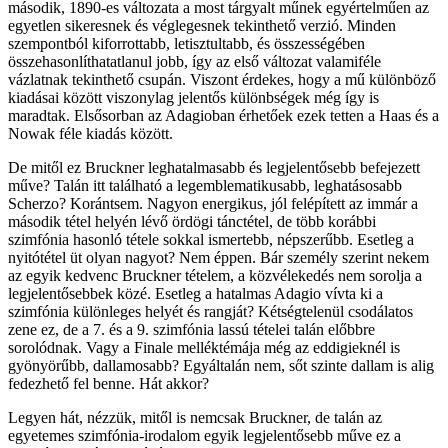
második, 1890-es változata a most tárgyalt műnek egyértelműen az
egyetlen sikeresnek és véglegesnek tekinthető verzió. Minden
szempontból kiforrottabb, letisztultabb, és összességében
összehasonlíthatatlanul jobb, így az első változat valamiféle
vázlatnak tekinthető csupán. Viszont érdekes, hogy a mű különböző
kiadásai között viszonylag jelentős különbségek még így is
maradtak. Elsősorban az Adagioban érhetőek ezek tetten a Haas és a
Nowak féle kiadás között.
De mitől ez Bruckner leghatalmasabb és legjelentősebb befejezett
műve? Talán itt található a legemblematikusabb, leghatásosabb
Scherzo? Korántsem. Nagyon energikus, jól felépített az immár a
második tétel helyén lévő ördögi tánctétel, de több korábbi
szimfónia hasonló tétele sokkal ismertebb, népszerűbb. Esetleg a
nyitótétel üt olyan nagyot? Nem éppen. Bár személy szerint nekem
az egyik kedvenc Bruckner tételem, a közvélekedés nem sorolja a
legjelentősebbek közé. Esetleg a hatalmas Adagio vívta ki a
szimfónia különleges helyét és rangját? Kétségtelenül csodálatos
zene ez, de a 7. és a 9. szimfónia lassú tételei talán előbbre
sorolódnak. Vagy a Finale melléktémája még az eddigieknél is
gyönyörűbb, dallamosabb? Egyáltalán nem, sőt szinte dallam is alig
fedezhető fel benne. Hát akkor?
Legyen hát, nézzük, mitől is nemcsak Bruckner, de talán az
egyetemes szimfónia-irodalom egyik legjelentősebb műve ez a