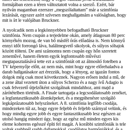
formájában ezen a téren változtatott volna a szerző. Ezért, bár
nyilván magamban ezerszer „megszólaltattam” már a szimfónia
lezárását, egyszer azért szívesen meghallgatnám a valóságban, hogy
mit is írt le valójában Bruckner.
A nyolcadik nem a legkönnyebben befogadható Bruckner
szimfónia. Nem csupán a terjedelme okán, amely átlagosan 80 perc
környékén mozog, de van bő másfél órás előadása is. Nem könnyű
ennyi időt forrongó láva, halálmegvető sikolyok, és súlyos sóhajok
között tölteni. De ami számomra nem csupán egy hőn szeretett
zeneművé, hanem életem egyik legfontosabb művészi
megtapasztalásává tette ezt a szimfóniát ott az álmosító fotelben a
TV képernyője előtt, az nem más, mint hogy egyre előrehaladva a
darab hallgatásakor azt érezzük, hogy a lényeg, az igazán fontos
dolgok még csak most következnek. Nagyon erősen indul a mű, de
a zene által vezetett úton a súlyos Scherzo és a nagy ívű Adagio is
csak felvezető útjelzőként szolgálnak mindahhoz, ami majd a
zárótételben történik. A Finale tartogatja a legcsodálatosabb zenéket,
a legfantasztikusabb álomképeket, és a megpihenésre szolgáló
legkáprázatosabb helyszíneket. A 8. szimfónia legfőbb csodája,
mindezeken túl az, hogy egyre feljebb és feljebb szárnyal velünk, és
hogy mindig egyre jobb és egyre fantasztikusabb lesz egészen az
utolsó hangig mindezt úgy, hogy az egész mű minden egyes kis
eleme koherens egésszé építi fel magát. A korábbi szimfóniák is tele
voltak szebbnél szebb dallamokkal, csodálatos harmóniákkal, és a