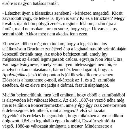
elsőre is nagyon hatásos fanfár.
- Létezhet ilyen a klasszikus zenében? - kérdezed magadtól. Kicsit
zavarodott vagy, de lelkes is. Ilyen is van? Ki ez a Bruckner? Megy
tovább, újabb hömpölygő zenék, megint a félálom, aztán újra a
fanfár, majd nemsokára arra ocsúdsz, hogy vége. Udvarias taps,
semmi több. Akkor még nem akadsz fenn ezen.
Ebben az időben még nem tudtam, hogy a legelső tudatos
találkozásom Bruckner zenéjével épp a leghatalmasabb szimfóniáján
keresztül történik meg. Az utolsó befejezett mű, amely így
mégiscsak az életmű legmagasabb csúcsa, egyfajta Non Plus Ultra.
Van ragadványneve, amely semmilyen hitelességgel nem bír, és
amelyet sokan elutasítanak, bár nehéz lenne tagadni, hogy az
Apokaliptikus
jelző több ponton is jól illeszkedik erre a zenére.
Először is a hangneme c-moll, akárcsak az 1. és a 2. szimfónia
esetében, és ez eleve megadja a drámai, feszült alaphangot.
Mielőtt belemerülünk, meg kell említeni, hogy ebből a szimfóniából
is alapvetően két változat létezik. Az első, 1887-es verzió néha még
ma is feltűnik a koncerttermekben, amely épp úgy csak zenetörténeti
érdekességnek tekinthető, mint a
negyedik
első változatai.
Egyébként is érdekes belegondolni, hogy miközben a nyolcadikon
dolgozott, közben leginkább épp a korábbi, Esz-dúr szimfónia
végső, 1888-as változatát simítgatta a mester. Mindenesetre a