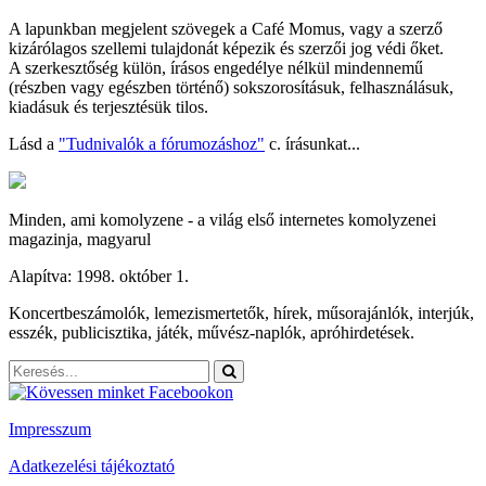
A lapunkban megjelent szövegek a Café Momus, vagy a szerző
kizárólagos szellemi tulajdonát képezik és szerzői jog védi őket.
A szerkesztőség külön, írásos engedélye nélkül mindennemű
(részben vagy egészben történő) sokszorosításuk, felhasználásuk,
kiadásuk és terjesztésük tilos.
Lásd a
"Tudnivalók a fórumozáshoz"
c. írásunkat...
Minden, ami komolyzene - a világ első internetes komolyzenei
magazinja, magyarul
Alapítva: 1998. október 1.
Koncertbeszámolók, lemezismertetők, hírek, műsorajánlók, interjúk,
esszék, publicisztika, játék, művész-naplók, apróhirdetések.
Impresszum
Adatkezelési tájékoztató