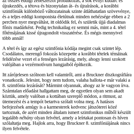
az összes eddigi zeneszerzői próbálkozás, a sok évnyi kudarc és
újrakezdés, a tétova és bizonytalan át- és újraírások, a korábbi
szimfóniák különböző változatainak szinte átláthatatlan szövevénye,
és a teljes eddigi komponista életútnak minden nehézsége ebben a 2
percben nyer megváltást, itt oldódik fel, és születik újjá diadalmas
főnix madárként. Pedig technikailag ez semmi más, mint a 4. tétel
főtémájának kissé újragondolt visszatérése. És mégis mennyivel
több annál!
A tétel és így az egész szimfónia kódája megint csak szintet lép.
Csodálatos, merengő fokozás közepette a korábbi tételek témáinak
felidézése vezet el a fenséges lezárásig, mely, ahogy lenni szokott
valójában a vezérmotívum hangjaiból építkezik.
Itt zárójelesen szólnom kell valamiről, ami a Bruckner diszkográfiára
vonatkozik. Jelesint, hogy nem tudom, valaha hallota-e már valaki a
8. szimfónia lezárását? Mármint olyannak, ahogy az le vagyon írva.
Számtalan előadást hallgattam meg, de egyetlen olyan sem akadt
köztük, amely valóban a kottában szereplő módon, a ritmust, az
ütemezést és a tempót betartva szólalt volna meg. A hatásos
befejezések amúgy is a karmesterek kedvenc játszóterei közé
tartoznak, de azért minden általam ismert szimfonikus műből készült
legalább
néhány
olyan felvétel, amely a leírtakat pontosan és híven
szólaltatja meg. Hajlok arra, hogy Bruckner 8. szimfóniájának nincs
ilyen felvétele.