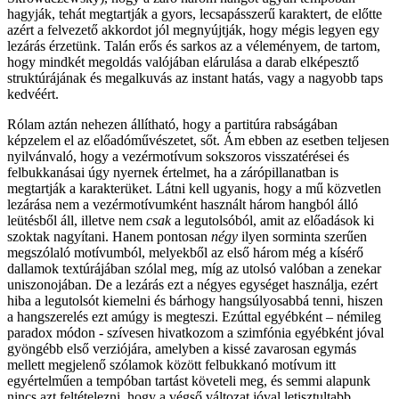
hagyják, tehát megtartják a gyors, lecsapásszerű karaktert, de előtte
azért a felvezető akkordot jól megnyújtják, hogy mégis legyen egy
lezárás érzetünk. Talán erős és sarkos az a véleményem, de tartom,
hogy mindkét megoldás valójában elárulása a darab elképesztő
struktúrájának és megalkuvás az instant hatás, vagy a nagyobb taps
kedvéért.
Rólam aztán nehezen állítható, hogy a partitúra rabságában
képzelem el az előadóművészetet, sőt. Ám ebben az esetben teljesen
nyilvánvaló, hogy a vezérmotívum sokszoros visszatérései és
felbukkanásai úgy nyernek értelmet, ha a zárópillanatban is
megtartják a karakterüket. Látni kell ugyanis, hogy a mű közvetlen
lezárása nem a vezérmotívumként használt három hangból álló
leütésből áll, illetve nem
csak
a legutolsóból, amit az előadások ki
szoktak nagyítani. Hanem pontosan
négy
ilyen sorminta szerűen
megszólaló motívumból, melyekből az első három még a kísérő
dallamok textúrájában szólal meg, míg az utolsó valóban a zenekar
uniszonojában. De a lezárás ezt a négyes egységet használja, ezért
hiba a legutolsót kiemelni és bárhogy hangsúlyosabbá tenni, hiszen
a hangszerelés ezt amúgy is megteszi. Ezúttal egyébként – némileg
paradox módon - szívesen hivatkozom a szimfónia egyébként jóval
gyöngébb első verziójára, amelyben a kissé zavarosan egymás
mellett megjelenő szólamok között felbukkanó motívum itt
egyértelműen a tempóban tartást követeli meg, és semmi alapunk
nincs azt feltételezni, hogy a végső változat jóval letisztultabb