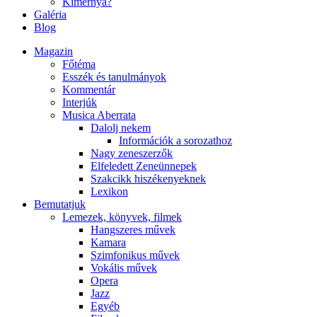
Kimernya?
Galéria
Blog
Magazin
Főtéma
Esszék és tanulmányok
Kommentár
Interjúk
Musica Aberrata
Dalolj nekem
Információk a sorozathoz
Nagy zeneszerzők
Elfeledett Zeneünnepek
Szakcikk hiszékenyeknek
Lexikon
Bemutatjuk
Lemezek, könyvek, filmek
Hangszeres művek
Kamara
Szimfonikus művek
Vokális művek
Opera
Jazz
Egyéb