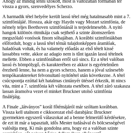
Ahogy az mindig lenni szokott, most is változatlan formában tér
vissza a gyors, szenvedélyes Scherzo.
A harmadik tétel helyére került lassú tétel még hatalmasabb mint a 7.
szimfóniájáé. Hossza, akár egy Haydn vagy Mozart szimfónia, de
némely teljes Beethoven szimfóniánál is terjedelmesebb. A nyitó
hangok különös ritmikája csak sejthető a szinte álomszerűen
megszólaló vonósok finom sóhajában. A korábbi szimfóniákban
előfordult, hogy a lassú tétel témái tulajdonképpen áramlóak,
haladósak voltak, és ha valamely előadás az első tételt kissé
lassabbra vette, akkor az adagio nem is tűnt igazán lassú tételnek
mellette. Ebben a szimfóniában erről szó sincs. Ez a tétel valóban
lassú és hömpölygő, és karakterében ez akkor is egyértelműen
érezhető lenne, ha nem a gyors scherzo, hanem a jóval színesebb
tempókaraktereket felvonultató nyitótétel után következne. A tétel
csúcspontja ezúttal két hatalmas cintányér ütéssel érkezik, itt nincs
vita, mint a 7. szimfónia két változata esetében. A tétel záró szakasza
lassan áramolva vezet el minket Bruckner utolsó szimfónia
fináléjáig.
A Finale „látványos” korál főtémájáról már szóltam korábban.
Vissza kell utalnom e cikksorozat első darabjára: Bruckner
gyermekien egyszerű válaszokat ad a benne felmerülő kérdésekre,
de ezt itt már a tapasztalt, idős Mester tudásával és bölcsességével
valósítja meg. Ki más gondolna arra, hogy ez a valóban szinte