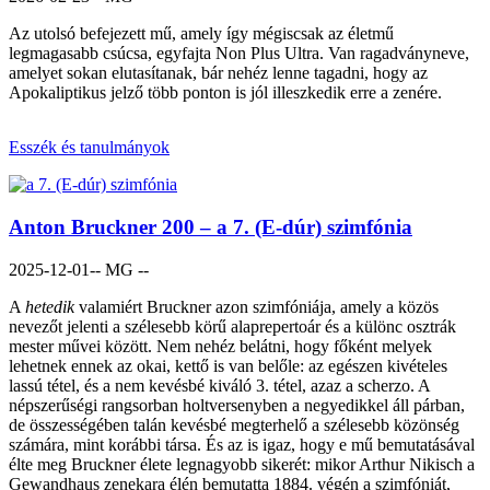
Az utolsó befejezett mű, amely így mégiscsak az életmű
legmagasabb csúcsa, egyfajta Non Plus Ultra. Van ragadványneve,
amelyet sokan elutasítanak, bár nehéz lenne tagadni, hogy az
Apokaliptikus jelző több ponton is jól illeszkedik erre a zenére.
Esszék és tanulmányok
Anton Bruckner 200 – a 7. (E-dúr) szimfónia
2025-12-01
-- MG --
A
hetedik
valamiért Bruckner azon szimfóniája, amely a közös
nevezőt jelenti a szélesebb körű alaprepertoár és a különc osztrák
mester művei között. Nem nehéz belátni, hogy főként melyek
lehetnek ennek az okai, kettő is van belőle: az egészen kivételes
lassú tétel, és a nem kevésbé kiváló 3. tétel, azaz a scherzo. A
népszerűségi rangsorban holtversenyben a negyedikkel áll párban,
de összességében talán kevésbé megterhelő a szélesebb közönség
számára, mint korábbi társa. És az is igaz, hogy e mű bemutatásával
élte meg Bruckner élete legnagyobb sikerét: mikor Arthur Nikisch a
Gewandhaus zenekara élén bemutatta 1884. végén a szimfóniát,