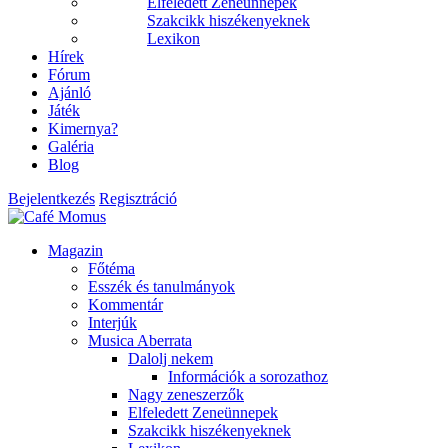
Elfeledett Zeneünnepek
Szakcikk hiszékenyeknek
Lexikon
Hírek
Fórum
Ajánló
Játék
Kimernya?
Galéria
Blog
Bejelentkezés
Regisztráció
Magazin
Főtéma
Esszék és tanulmányok
Kommentár
Interjúk
Musica Aberrata
Dalolj nekem
Információk a sorozathoz
Nagy zeneszerzők
Elfeledett Zeneünnepek
Szakcikk hiszékenyeknek