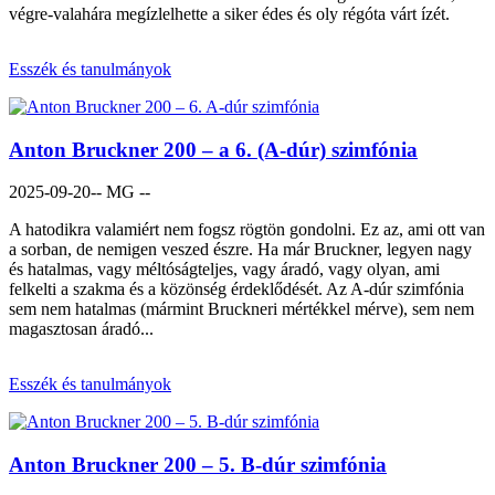
végre-valahára megízlelhette a siker édes és oly régóta várt ízét.
Esszék és tanulmányok
Anton Bruckner 200 – a 6. (A-dúr) szimfónia
2025-09-20
-- MG --
A hatodikra valamiért nem fogsz rögtön gondolni. Ez az, ami ott van
a sorban, de nemigen veszed észre. Ha már Bruckner, legyen nagy
és hatalmas, vagy méltóságteljes, vagy áradó, vagy olyan, ami
felkelti a szakma és a közönség érdeklődését. Az A-dúr szimfónia
sem nem hatalmas (mármint Bruckneri mértékkel mérve), sem nem
magasztosan áradó...
Esszék és tanulmányok
Anton Bruckner 200 – 5. B-dúr szimfónia