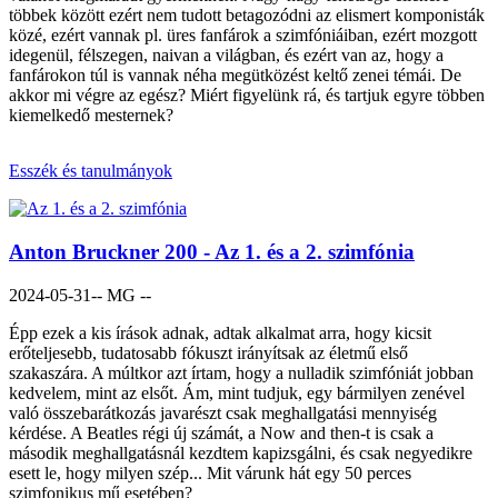
többek között ezért nem tudott betagozódni az elismert komponisták
közé, ezért vannak pl. üres fanfárok a szimfóniáiban, ezért mozgott
idegenül, félszegen, naivan a világban, és ezért van az, hogy a
fanfárokon túl is vannak néha megütközést keltő zenei témái. De
akkor mi végre az egész? Miért figyelünk rá, és tartjuk egyre többen
kiemelkedő mesternek?
Esszék és tanulmányok
Anton Bruckner 200 - Az 1. és a 2. szimfónia
2024-05-31
-- MG --
Épp ezek a kis írások adnak, adtak alkalmat arra, hogy kicsit
erőteljesebb, tudatosabb fókuszt irányítsak az életmű első
szakaszára. A múltkor azt írtam, hogy a nulladik szimfóniát jobban
kedvelem, mint az elsőt. Ám, mint tudjuk, egy bármilyen zenével
való összebarátkozás javarészt csak meghallgatási mennyiség
kérdése. A Beatles régi új számát, a Now and then-t is csak a
második meghallgatásnál kezdtem kapizsgálni, és csak negyedikre
esett le, hogy milyen szép... Mit várunk hát egy 50 perces
szimfonikus mű esetében?