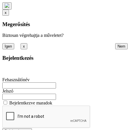
x
Megerősítés
Biztosan végrehajtja a műveletet?
x
Bejelentkezés
Fehasználónév
Jelszó
Bejelentkezve maradok