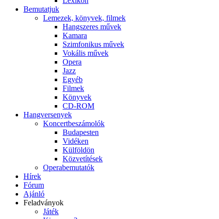
Lexikon
Bemutatjuk
Lemezek, könyvek, filmek
Hangszeres művek
Kamara
Szimfonikus művek
Vokális művek
Opera
Jazz
Egyéb
Filmek
Könyvek
CD-ROM
Hangversenyek
Koncertbeszámolók
Budapesten
Vidéken
Külföldön
Közvetítések
Operabemutatók
Hírek
Fórum
Ajánló
Feladványok
Játék