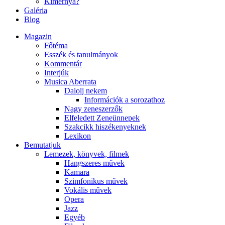
Kimernya?
Galéria
Blog
Magazin
Főtéma
Esszék és tanulmányok
Kommentár
Interjúk
Musica Aberrata
Dalolj nekem
Információk a sorozathoz
Nagy zeneszerzők
Elfeledett Zeneünnepek
Szakcikk hiszékenyeknek
Lexikon
Bemutatjuk
Lemezek, könyvek, filmek
Hangszeres művek
Kamara
Szimfonikus művek
Vokális művek
Opera
Jazz
Egyéb