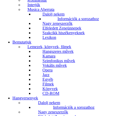
Kommentár
Interjúk
Musica Aberrata
Dalolj nekem
Információk a sorozathoz
Nagy zeneszerzők
Elfeledett Zeneünnepek
Szakcikk hiszékenyeknek
Lexikon
Bemutatjuk
Lemezek, könyvek, filmek
Hangszeres művek
Kamara
Szimfonikus művek
Vokális művek
Opera
Jazz
Egyéb
Filmek
Könyvek
CD-ROM
Hangversenyek
Dalolj nekem
Információk a sorozathoz
Nagy zeneszerzők