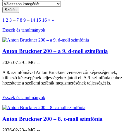
1
2
3
∙∙∙
7
8
9
∙∙∙
14
15
16
>
»
Esszék és tanulmányok
Anton Bruckner 200 – a 9. d-moll szimfónia
2026-07-29
-- MG --
A 8. szimfóniával Anton Bruckner zeneszerzői képességeinek,
kifejező készségének teljességéhez jutott el. A 9. szimfónia ehhez
hozzátette a szellemi szférák megismerésének teljességét is.
Esszék és tanulmányok
Anton Bruckner 200 – 8. c-moll szimfónia
2026-02-23
-- MG --