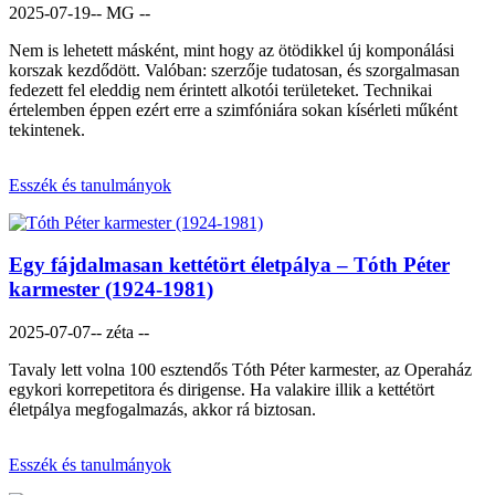
2025-07-19
-- MG --
Nem is lehetett másként, mint hogy az ötödikkel új komponálási
korszak kezdődött. Valóban: szerzője tudatosan, és szorgalmasan
fedezett fel eleddig nem érintett alkotói területeket. Technikai
értelemben éppen ezért erre a szimfóniára sokan kísérleti műként
tekintenek.
Esszék és tanulmányok
Egy fájdalmasan kettétört életpálya – Tóth Péter
karmester (1924-1981)
2025-07-07
-- zéta --
Tavaly lett volna 100 esztendős Tóth Péter karmester, az Operaház
egykori korrepetitora és dirigense. Ha valakire illik a kettétört
életpálya megfogalmazás, akkor rá biztosan.
Esszék és tanulmányok