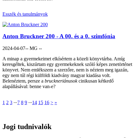
Esszék és tanulmányok
Anton Bruckner 200 - A 00. és a 0. szimfónia
2024-04-07
-- MG --
A minap a gyermekeimet elkísértem a közeli könyvtárba. Amíg
keresgéltek, kiszúrtam egy gyermekeknek szóló képes zenetörténet
könyvet. Nem emlékszem a szerzőre, nem is néztem meg igazán,
egy nem túl régi külföldi kiadvány magyar kiadása volt.
Belenéztem, persze a
bruckneriánusok
cinikusan kétkedő
alapállásával: benne van-e?
1
2
3
∙∙∙
7
8
9
∙∙∙
14
15
16
>
»
Jogi tudnivalók