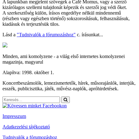
A lapunkban megjelent szövegek a Café Momus, vagy a szerző
kizárólagos szellemi tulajdonát képezik és szerzői jog védi őket.
A szerkesztőség külön, írásos engedélye nélkül mindennemű
(részben vagy egészben történő) sokszorosításuk, felhasználásuk,
kiadásuk és terjesztésük tilos.
Lásd a
"Tudnivalók a fórumozáshoz"
c. írásunkat...
Minden, ami komolyzene - a világ első internetes komolyzenei
magazinja, magyarul
Alapítva: 1998. október 1.
Koncertbeszámolók, lemezismertetők, hírek, műsorajánlók, interjúk,
esszék, publicisztika, játék, művész-naplók, apróhirdetések.
Impresszum
Adatkezelési tájékoztató
Tudnivalók a fórumozáshoz