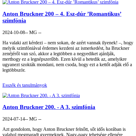
Anton Bruckner 200 – 4. Esz-dúr ’Romantikus’
szimfónia
2024-10-08
-- MG --
Ha valaki azt kérdezi – nem sokan, de azért vannak ilyenek! –, hogy
melyik szimfóniával érdemes kezdeni az ismerkedést, ha Bruckner
zenéjéről van szó, akkor a legtöbben a negyediket ajánlják,
merthogy ez a legnépszerűbb. Ezen kívül a hetedik az, amelyikre
ugyanezt szokták mondani, nem csoda, hogy ezt a kettőt adják elő a
legtöbbször.
Esszék és tanulmányok
Anton Bruckner 200. - A 3. szimfónia
2024-07-14
-- MG --
Azt gondolom, hogy Anton Bruckner felnőtt, sőt idős korában is
valahol megmaradt gyermeknek. Nagy-nagy tehetsége ellenére