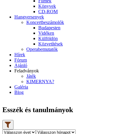
Filmek
Könyvek
CD-ROM
Hangversenyek
Koncertbeszámolók
Budapesten
Vidéken
Külföldön
Közvetítések
Operabemutatók
Hírek
Fórum
Ajánló
Feladványok
Játék
KIMERNYA?
Galéria
Blog
Esszék és tanulmányok
