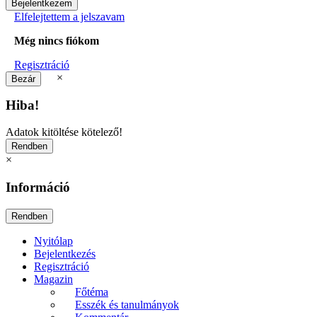
Elfelejtettem a jelszavam
Még nincs fiókom
Regisztráció
×
Hiba!
Adatok kitöltése kötelező!
×
Információ
Nyitólap
Bejelentkezés
Regisztráció
Magazin
Főtéma
Esszék és tanulmányok