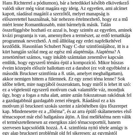
Hans Richterrel a pódiumon), bár a hetedikkel később elkövetkező
valódi siker még várat magára egy ideig. Az egyetlen, ami alcímet
kapott, ráadásul magától a szerzőtől, melyet manapság is
előszeretettel használnak, bár nehezen értelmezhető, hogy ez a mű
miért lenne Romantikusabb, mint bármelyik másik. Talán
összefüggésbe hozható ez azzal is, hogy szintén az egyetlen, aminek
kvázi programja is van, amennyiben a természet, az erdő tematikája
programnak nevezhető. A mű állítólag egy erdei napfelkeltével
kezdődik. Hasonlóan Schubert Nagy C-dur szimfóniájához, itt is a
kürt hangján szólal meg az egész mű alaptémája. Alaptéma? A
zenetörténet számos, vagy inkább számtalan zeneműve kapcsán
említik, hogy egyszerű témára épül a kompozíció. Mikor húszas
éveim közepén először hallottam ezt a darabot (ez volt egyébként a
második Bruckner szimfónia a 8. után, amelyet meghallgattam),
akkor nemigen hittem a fülemnek.
Ez
egy zenei téma lenne? Sok
időbe tellett, mire nagyjából összeraktam, hogy miről is lehet itt szó:
ez a végtelenül egyszerű motívum csak valamiféle váz, mondjuk
úgy, hogy a fogas a ruha alatt, amire aztán fokozatosan rakódnak fel
a gazdagabbnál gazdagabb zenei rétegek. Ráadásul ez a kis
motívum jó bruckneri szokás szerint a zárótételben újra főszerepet
kap. Mindenesetre ez a „főtéma”, és az arra épülő skálamenetes első
témacsoport már első hallgatásra átjön. A lírai melléktéma nem válik
el természetellenesen az energikus záró témacsoporttól, hanem
szervesen kapcsolódik hozzá. A 4. szimfónia nyitó tétele amúgy is
egy alap bruckneri problémát old fel sikeresen: az egymástól