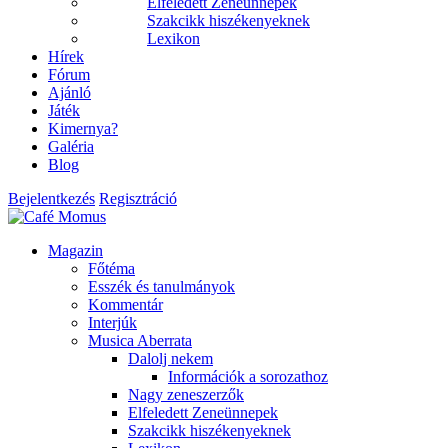
Elfeledett Zeneünnepek
Szakcikk hiszékenyeknek
Lexikon
Hírek
Fórum
Ajánló
Játék
Kimernya?
Galéria
Blog
Bejelentkezés
Regisztráció
Magazin
Főtéma
Esszék és tanulmányok
Kommentár
Interjúk
Musica Aberrata
Dalolj nekem
Információk a sorozathoz
Nagy zeneszerzők
Elfeledett Zeneünnepek
Szakcikk hiszékenyeknek