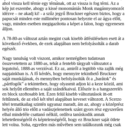
ahol vissza kell térnie egy témának, ott az vissza is fog térni. Az a
kép jut eszembe, ahogy a kissé monomániás Monk magánnyomozót
idézve – ne akadj ki! - a szűz jegyű Bruckner egészen biztos, hogy a
papucsát minden este milliméter pontosan helyezte el az ágya előtt,
vagy, minden esetben megigazította a képet a falon, hogy egyenesen
álljon.
A 78-80-as változat aztán megint csak kisebb átfésüléseken esett át a
következő években, de ezek alapjában nem befolyásolták a darab
egészét.
Nagy tanulság volt viszont, amikor nemrégiben tudatosan
összevetettem az 1880-as, tehát a fentebb tárgyalt változatot a
legutolsó, 1888-as verzióval. Ez az, amiről a legtöbb vita zajlik még
napjainkban is. A fő kérdés, hogy mennyire tekinthető Bruckner
saját munkájának, és mennyiben befolyásolták őt a „barátok” és
„pártfogók” a tekintetben, hogy olyasmit adjon ki a keze közül, ami
sok helyűtt ellentétes a saját szándékaival. Először is a hangszerelés
en block szoftosabb lett. Ezen felül kisebb változtatások itt-ott
feltűnnek, de az első két tétel alapjában keveset változott. A Scerzo
tétel tematikailag szintén ugyanaz maradt, ám az, ahogy a középrész
helyén álló trio előtt a vadászjelenetnek szánt gyors rész egyszerűen
elhal mindeféle csattanó nélkül, ordítva tanúskodik annak
lehetetlenségéről és képtelenségéről, hogy ez Bruckner saját ötlete
lett volna. Soha, egyetlen más művében sem találkozunk még csak