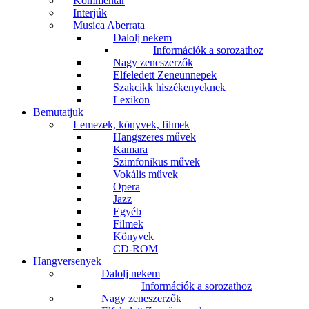
Kommentár
Interjúk
Musica Aberrata
Dalolj nekem
Információk a sorozathoz
Nagy zeneszerzők
Elfeledett Zeneünnepek
Szakcikk hiszékenyeknek
Lexikon
Bemutatjuk
Lemezek, könyvek, filmek
Hangszeres művek
Kamara
Szimfonikus művek
Vokális művek
Opera
Jazz
Egyéb
Filmek
Könyvek
CD-ROM
Hangversenyek
Dalolj nekem
Információk a sorozathoz
Nagy zeneszerzők