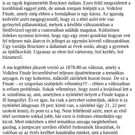
is az egyik legismertebb Bruckner dallam. Ezen felül megszületett a
korábbinál eggyel jobb, de annak romjain felépült u.n. Volkfest
Finale, amely még ebben a formájában is egy káosz. Az igazság
kedvéért azért megjegyzendő, hogy ez a tétel azért tele van
gyönyörű pillanatokkal, melyek a későbbi változatokban a
fürdővízzel együtt a csatornában találták magukat. Különösen
érdekes nyomon követni, hogy egy-egy zenei gondolat hogyan vett
fel teljesen más álarcot és jelleget az egymást követő változatokban.
Úgy variálja Bruckner a dallamait az évek során, ahogy a gyermek
az építőkockáit. Ugyanaz az elem hol vártorony, hol kerítés, hol
búzamező.
A ma legtöbbet játszott verzió az 1878-80-as változat, amely a
Volkfest Finale lecserélésével teljesen újraértelmezte a tematikus
anyagot, és egy koherens, működő zárótételt hozott össze. De ez a
Finale – ez szigorúan szubjektív vélemény!!! – ebben a változatban
is erősen problémás. Sokak véleménye, hogy ezzel a lezárással lett a
4. szimfónia az, ami, amelyben a nyitótétel helyett a Finale kapja a
fő hangsúlyt. És ez igaz, ha csak a perceket számoljuk, akkor is (a
nyitótétel átlagosan 18 perc körül van, a zárótétel úgy 21, 22 perc
szokott lenni), és pont ez a baj. Nem feltétlenül azért, mert az első
tétel szerintem sokkal jobb, bár ezen is érdemes elmeditálni egy
kicsit. Mert miközben a tétel tematikus anyaga meglehetősen
gazdag, a jumpscare szerűen előtőrő fortissimók fárasztóak, és
valóban az az érzés keríthet hatalmába minket, ami a hasonló