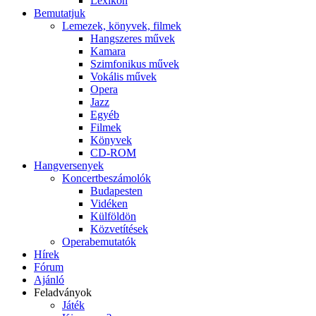
Lexikon
Bemutatjuk
Lemezek, könyvek, filmek
Hangszeres művek
Kamara
Szimfonikus művek
Vokális művek
Opera
Jazz
Egyéb
Filmek
Könyvek
CD-ROM
Hangversenyek
Koncertbeszámolók
Budapesten
Vidéken
Külföldön
Közvetítések
Operabemutatók
Hírek
Fórum
Ajánló
Feladványok
Játék