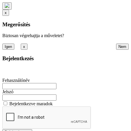
x
Megerősítés
Biztosan végrehajtja a műveletet?
x
Bejelentkezés
Fehasználónév
Jelszó
Bejelentkezve maradok