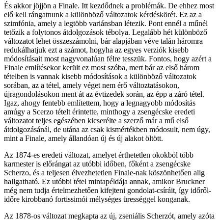
És akkor jöjjön a Finale. Itt kezdődnek a problémák. De ehhez most
elő kell rángatnunk a különböző változatok kérdéskörét. Ez az a
szimfónia, amely a legtöbb variánsban létezik. Pont ennél a műnél
tetőzik a folytonos átdolgozások tébolya. Legalább hét különböző
változatot lehet összeszámolni, bár alapjában véve talán háromra
redukálhatjuk ezt a számot, hogyha az egyes verziók kisebb
módosításait most nagyvonalúan félre tesszük. Fontos, hogy azért a
Finale említésekor került ez most szóba, mert bár az első három
tételben is vannak kisebb módosítások a különböző változatok
sorában, az a tétel, amely véget nem érő változtatásokon,
újragondolásokon ment át az évtizedek során, az épp a záró tétel.
Igaz, ahogy fentebb említettem, hogy a legnagyobb módosítás
amúgy a Scerzo tételt érintette, minthogy a zsengécske eredeti
változatot teljes egészében kicserélte a szerző már a mű első
átdolgozásánál, de utána az csak kismértékben módosult, nem úgy,
mint a Finale, amely állandóan új és új alakot öltött.
Az 1874-es eredeti változat, amelyet érthetetlen okokból több
karmester is előrángat az utóbbi időben, főként a zsengécske
Scherzo, és a teljesen élvezhetetlen Finale-nak köszönhetően alig
hallgatható. Ez utóbbi tétel mintapéldája annak, amikor Bruckner
még nem tudja értelmezhetően kifejteni gondolat-csíráit, így időről-
időre kirobbanó fortissimói mélységes ürességgel konganak.
Az 1878-os változat megkapta az új, zseniális Scherzót, amely azóta