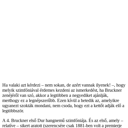
Ha valaki azt kérdezi – nem sokan, de azért vannak ilyenek! –, hogy
melyik szimfóniával érdemes kezdeni az ismerkedést, ha Bruckner
zenéjéről van szó, akkor a legtöbben a negyediket ajánlják,
merthogy ez a legnépszerűbb. Ezen kívül a hetedik az, amelyikre
ugyanezt szokták mondani, nem csoda, hogy ezt a kettőt adják elő a
legtöbbször.
A 4. Bruckner első Dur hangnemű szimfóniája. És az első, amely –
relatíve – sikert aratott (szerencsére csak 1881-ben volt a premierje