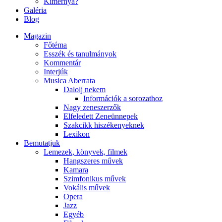
Kimernya?
Galéria
Blog
Magazin
Főtéma
Esszék és tanulmányok
Kommentár
Interjúk
Musica Aberrata
Dalolj nekem
Információk a sorozathoz
Nagy zeneszerzők
Elfeledett Zeneünnepek
Szakcikk hiszékenyeknek
Lexikon
Bemutatjuk
Lemezek, könyvek, filmek
Hangszeres művek
Kamara
Szimfonikus művek
Vokális művek
Opera
Jazz
Egyéb