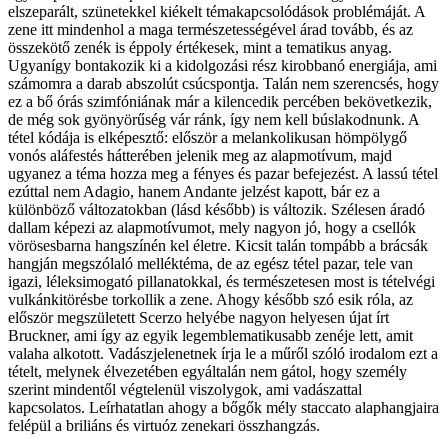
elszeparált, szünetekkel kiékelt témakapcsolódások problémáját. A
zene itt mindenhol a maga természetességével árad tovább, és az
összekötő zenék is éppoly értékesek, mint a tematikus anyag.
Ugyanígy bontakozik ki a kidolgozási rész kirobbanó energiája, ami
számomra a darab abszolút csúcspontja. Talán nem szerencsés, hogy
ez a bő órás szimfóniának már a kilencedik percében bekövetkezik,
de még sok gyönyörűség vár ránk, így nem kell búslakodnunk. A
tétel kódája is elképesztő: először a melankolikusan hömpölygő
vonós aláfestés hátterében jelenik meg az alapmotívum, majd
ugyanez a téma hozza meg a fényes és pazar befejezést. A lassú tétel
ezúttal nem Adagio, hanem Andante jelzést kapott, bár ez a
különböző változatokban (lásd később) is változik. Szélesen áradó
dallam képezi az alapmotívumot, mely nagyon jó, hogy a csellók
vörösesbarna hangszínén kel életre. Kicsit talán tompább a brácsák
hangján megszólaló melléktéma, de az egész tétel pazar, tele van
igazi, léleksimogató pillanatokkal, és természetesen most is tételvégi
vulkánkitörésbe torkollik a zene. Ahogy később szó esik róla, az
először megszületett Scerzo helyébe nagyon helyesen újat írt
Bruckner, ami így az egyik legemblematikusabb zenéje lett, amit
valaha alkotott. Vadászjelenetnek írja le a műről szóló irodalom ezt a
tételt, melynek élvezetében egyáltalán nem gátol, hogy személy
szerint mindentől végtelenül viszolygok, ami vadászattal
kapcsolatos. Leírhatatlan ahogy a bőgők mély staccato alaphangjaira
felépül a briliáns és virtuóz zenekari összhangzás.