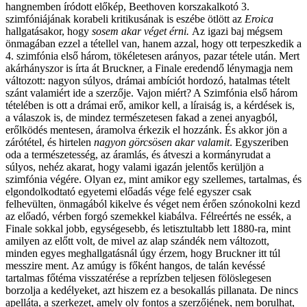
hangnemben íródott előkép, Beethoven korszakalkotó 3.
szimfóniájának korabeli kritikusának is eszébe ötlött az
Eroica
hallgatásakor, hogy
sosem akar véget érni.
Az igazi baj mégsem
önmagában ezzel a tétellel van, hanem azzal, hogy ott terpeszkedik a
4. szimfónia első három, tökéletesen arányos, pazar tétele után. Mert
akárhányszor is írta át Bruckner, a Finale eredendő lénymagja nem
változott: nagyon súlyos, drámai ambíciót hordozó, hatalmas tételt
szánt valamiért ide a szerzője. Vajon miért? A Szimfónia első három
tételében is ott a drámai erő, amikor kell, a líraiság is, a kérdések is,
a válaszok is, de mindez természetesen fakad a zenei anyagból,
erőlködés mentesen, áramolva érkezik el hozzánk. És akkor jön a
zárótétel, és hirtelen
nagyon görcsösen akar valamit
. Egyszeriben
oda a természetesség, az áramlás, és átveszi a kormányrudat a
súlyos, nehéz akarat, hogy valami igazán jelentős kerüljön a
szimfónia végére. Olyan ez, mint amikor egy szellemes, tartalmas, és
elgondolkodtató egyetemi előadás vége felé egyszer csak
felhevülten, önmagából kikelve és véget nem érően szónokolni kezd
az előadó, vérben forgó szemekkel kiabálva. Félreértés ne essék, a
Finale sokkal jobb, egységesebb, és letisztultabb lett 1880-ra, mint
amilyen az előtt volt, de mivel az alap szándék nem változott,
minden egyes meghallgatásnál úgy érzem, hogy Bruckner itt túl
messzire ment. Az amúgy is főként hangos, de talán kevéssé
tartalmas főtéma visszatérése a reprízben teljesen fölöslegesen
borzolja a kedélyeket, azt hiszem ez a besokallás pillanata. De nincs
apelláta, a szerkezet, amely oly fontos a szerzőjének, nem borulhat,