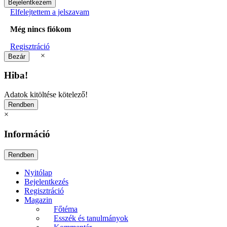
Elfelejtettem a jelszavam
Még nincs fiókom
Regisztráció
×
Hiba!
Adatok kitöltése kötelező!
×
Információ
Nyitólap
Bejelentkezés
Regisztráció
Magazin
Főtéma
Esszék és tanulmányok