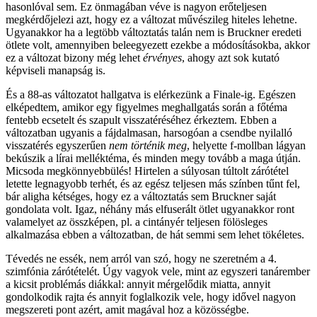
hasonlóval sem. Ez önmagában véve is nagyon erőteljesen
megkérdőjelezi azt, hogy ez a változat művészileg hiteles lehetne.
Ugyanakkor ha a legtöbb változtatás talán nem is Bruckner eredeti
ötlete volt, amennyiben beleegyezett ezekbe a módosításokba, akkor
ez a változat bizony még lehet
érvényes
, ahogy azt sok kutató
képviseli manapság is.
És a 88-as változatot hallgatva is elérkezünk a Finale-ig. Egészen
elképedtem, amikor egy figyelmes meghallgatás során a főtéma
fentebb ecsetelt és szapult visszatéréséhez érkeztem. Ebben a
változatban ugyanis a fájdalmasan, harsogóan a csendbe nyilalló
visszatérés egyszerűen
nem történik meg
, helyette f-mollban lágyan
bekúszik a lírai melléktéma, és minden megy tovább a maga útján.
Micsoda megkönnyebbülés! Hirtelen a súlyosan túltolt zárótétel
letette legnagyobb terhét, és az egész teljesen más színben tűnt fel,
bár aligha kétséges, hogy ez a változtatás sem Bruckner saját
gondolata volt. Igaz, néhány más elfuserált ötlet ugyanakkor ront
valamelyet az összképen, pl. a cintányér teljesen fölösleges
alkalmazása ebben a változatban, de hát semmi sem lehet tökéletes.
Tévedés ne essék, nem arról van szó, hogy ne szeretném a 4.
szimfónia zárótételét. Úgy vagyok vele, mint az egyszeri tanárember
a kicsit problémás diákkal: annyit mérgelődik miatta, annyit
gondolkodik rajta és annyit foglalkozik vele, hogy idővel nagyon
megszereti pont azért, amit magával hoz a közösségbe.