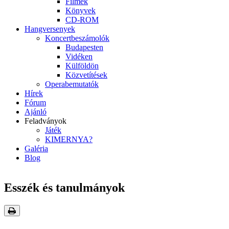
Filmek
Könyvek
CD-ROM
Hangversenyek
Koncertbeszámolók
Budapesten
Vidéken
Külföldön
Közvetítések
Operabemutatók
Hírek
Fórum
Ajánló
Feladványok
Játék
KIMERNYA?
Galéria
Blog
Esszék és tanulmányok