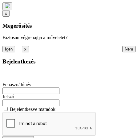
x
Megerősítés
Biztosan végrehajtja a műveletet?
x
Bejelentkezés
Fehasználónév
Jelszó
Bejelentkezve maradok