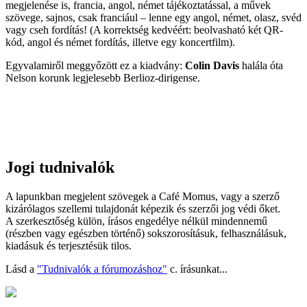
megjelenése is, francia, angol, német tájékoztatással, a művek
szövege, sajnos, csak franciául – lenne egy angol, német, olasz, svéd
vagy cseh fordítás! (A korrektség kedvéért: beolvasható két QR-
kód, angol és német fordítás, illetve egy koncertfilm).
Egyvalamiről meggyőzött ez a kiadvány:
Colin Davis
halála óta
Nelson korunk legjelesebb Berlioz-dirigense.
Jogi tudnivalók
A lapunkban megjelent szövegek a Café Momus, vagy a szerző
kizárólagos szellemi tulajdonát képezik és szerzői jog védi őket.
A szerkesztőség külön, írásos engedélye nélkül mindennemű
(részben vagy egészben történő) sokszorosításuk, felhasználásuk,
kiadásuk és terjesztésük tilos.
Lásd a
"Tudnivalók a fórumozáshoz"
c. írásunkat...