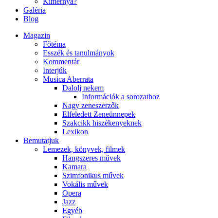
Kimernya?
Galéria
Blog
Magazin
Főtéma
Esszék és tanulmányok
Kommentár
Interjúk
Musica Aberrata
Dalolj nekem
Információk a sorozathoz
Nagy zeneszerzők
Elfeledett Zeneünnepek
Szakcikk hiszékenyeknek
Lexikon
Bemutatjuk
Lemezek, könyvek, filmek
Hangszeres művek
Kamara
Szimfonikus művek
Vokális művek
Opera
Jazz
Egyéb