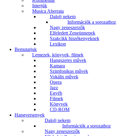
Kommentár
Interjúk
Musica Aberrata
Dalolj nekem
Információk a sorozathoz
Nagy zeneszerzők
Elfeledett Zeneünnepek
Szakcikk hiszékenyeknek
Lexikon
Bemutatjuk
Lemezek, könyvek, filmek
Hangszeres művek
Kamara
Szimfonikus művek
Vokális művek
Opera
Jazz
Egyéb
Filmek
Könyvek
CD-ROM
Hangversenyek
Dalolj nekem
Információk a sorozathoz
Nagy zeneszerzők