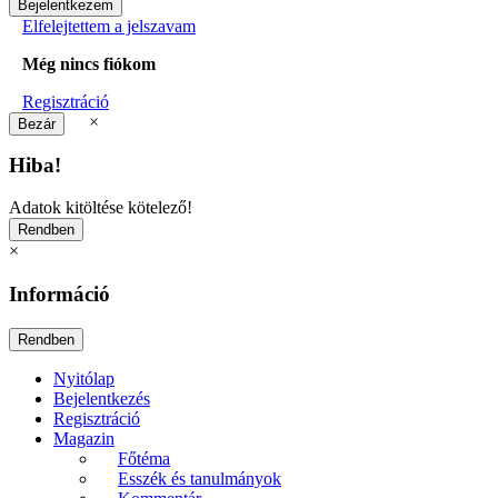
Elfelejtettem a jelszavam
Még nincs fiókom
Regisztráció
×
Hiba!
Adatok kitöltése kötelező!
×
Információ
Nyitólap
Bejelentkezés
Regisztráció
Magazin
Főtéma
Esszék és tanulmányok