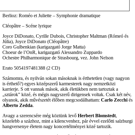
Berlioz: Roméo et Juliette – Symphonie dramatique
Cléopâtre – Scéne lyrique
Joyce DiDonato, Cyrille Dubois, Christopher Maltman (Rómeó és
Júlia), Joyce DiDonato (Cléopâtre)
Coro Gulbenkian (karigazgató Jorge Matta)
Choeur de l’OnR, karigazgató Alessandro Zuppardo
Ochestre Philharmonique de Strasbourg, vez. John Nelson
Erato 5054197481388 (2 CD)
Számomra, és nyilván sokan másoknak is érthetetlen (vagy nagyon
is érthető?) egyes középszerű karmesterek nagy nemzetközi
karrierje. S ott vannak mások, akik életükben nem tartoztak a
„sztárok” közé, és mégis nagyszerű dirigensek voltak. Csak két név,
olyanok, akik művészetét élőben megcsodálhattam:
Carlo Zecchi
és
Alberto Zedda
.
Avagy a szerencsére még köztünk levő
Herbert Blomstedt
,
közelebb a százhoz, mint a kilencvenhez, pár évvel ezelőtti salzburgi
hangversenye életem nagy koncertélményei közé tartozik.