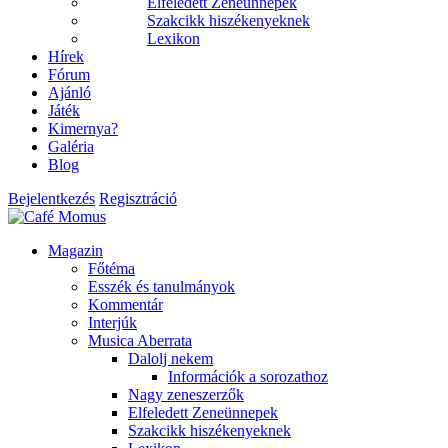
Elfeledett Zeneünnepek
Szakcikk hiszékenyeknek
Lexikon
Hírek
Fórum
Ajánló
Játék
Kimernya?
Galéria
Blog
Bejelentkezés
Regisztráció
Magazin
Főtéma
Esszék és tanulmányok
Kommentár
Interjúk
Musica Aberrata
Dalolj nekem
Információk a sorozathoz
Nagy zeneszerzők
Elfeledett Zeneünnepek
Szakcikk hiszékenyeknek