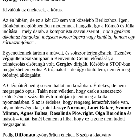
Kiválóak az énekesek, a kórus.
Az én hibám, de ez a két CD sem vitt közelebb Berliozhoz. Igen,
időnként megdöbbentően modernnek hangzik, így a Rómeó és Júlia
indítása – mely darab, a komponista szavai szerint
„noha gyakran
alkalmaz hangokat, mégsem koncertopera vagy kantáta, hanem egy
kórusszimfónia”
.
Egyenetlennek tartom a műveit, és sokszor terjengősnek. Tizenéve
végigültem Salzburgban a Benvenuto Cellini előadását, a
tolmácsolás elsőrangú volt,
Gergiev
dirigált. Később a STOP-ban
megnézhettem volna A trójaiakat – de úgy döntöttem, nem ér meg
ötórányi álldogálást.
A Cléopâtrét pedig sosem hallottam korábban. Érdekes, de nem
megragadó opus. Talán nem véletlen, hogy csak a zeneszerző
születésének századik évfordulójára jelent meg a kotta
nyomtatásban. S az is érdekes, hogy rengeteg lemezfelvétele van,
olyan hírességekkel, mint
Jessye Norman
,
Janet Baker
,
Yvonne
Minton
,
Agnes Baltsa
,
Rosalinda Plowright
,
Olga Borodina
és
mások – tehát, ismét bennem a hiba, hogy ez a zene nem tudott
megragadni.
Pedig
DiDonato
gyönyörűen énekel. S szép a kiadvány