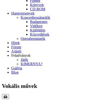
Filmek
Könyvek
CD-ROM
Hangversenyek
Koncertbeszámolók
Budapesten
Vidéken
Külföldön
Közvetítések
Operabemutatók
Hírek
Fórum
Ajánló
Feladványok
Játék
KIMERNYA?
Galéria
Blog
Vokális művek