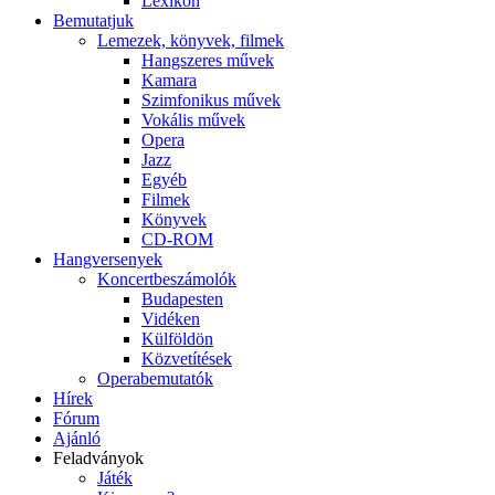
Lexikon
Bemutatjuk
Lemezek, könyvek, filmek
Hangszeres művek
Kamara
Szimfonikus művek
Vokális művek
Opera
Jazz
Egyéb
Filmek
Könyvek
CD-ROM
Hangversenyek
Koncertbeszámolók
Budapesten
Vidéken
Külföldön
Közvetítések
Operabemutatók
Hírek
Fórum
Ajánló
Feladványok
Játék