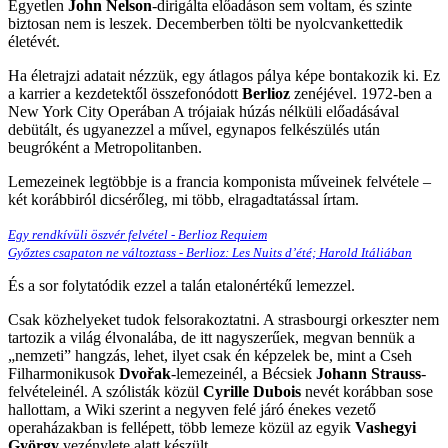
Egyetlen
John Nelson
-dirigálta előadáson sem voltam, és szinte
biztosan nem is leszek. Decemberben tölti be nyolcvankettedik
életévét.
Ha életrajzi adatait nézzük, egy átlagos pálya képe bontakozik ki. Ez
a karrier a kezdetektől összefonódott
Berlioz
zenéjével. 1972-ben a
New York City Operában A trójaiak húzás nélküli előadásával
debütált, és ugyanezzel a művel, egynapos felkészülés után
beugróként a Metropolitanben.
Lemezeinek legtöbbje is a francia komponista műveinek felvétele –
két korábbiról dicsérőleg, mi több, elragadtatással írtam.
Egy rendkívüli öszvér felvétel - Berlioz Requiem
Győztes csapaton ne változtass - Berlioz: Les Nuits d’été; Harold Itáliában
És a sor folytatódik ezzel a talán etalonértékű lemezzel.
Csak közhelyeket tudok felsorakoztatni. A strasbourgi orkeszter nem
tartozik a világ élvonalába, de itt nagyszerűek, megvan bennük a
„nemzeti” hangzás, lehet, ilyet csak én képzelek be, mint a Cseh
Filharmonikusok
Dvořak
-lemezeinél, a Bécsiek
Johann Strauss
-
felvételeinél. A szólisták közül
Cyrille Dubois
nevét korábban sose
hallottam, a Wiki szerint a negyven felé járó énekes vezető
operaházakban is fellépett, több lemeze közül az egyik
Vashegyi
György
vezénylete alatt készült.