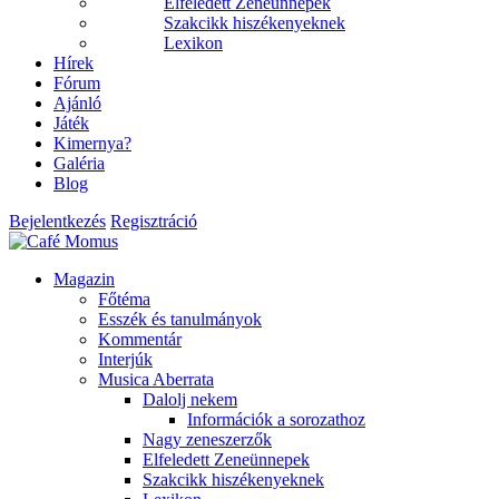
Elfeledett Zeneünnepek
Szakcikk hiszékenyeknek
Lexikon
Hírek
Fórum
Ajánló
Játék
Kimernya?
Galéria
Blog
Bejelentkezés
Regisztráció
Magazin
Főtéma
Esszék és tanulmányok
Kommentár
Interjúk
Musica Aberrata
Dalolj nekem
Információk a sorozathoz
Nagy zeneszerzők
Elfeledett Zeneünnepek
Szakcikk hiszékenyeknek