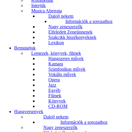
Kommentár
Interjúk
Musica Aberrata
Dalolj nekem
Információk a sorozathoz
Nagy zeneszerzők
Elfeledett Zeneünnepek
Szakcikk hiszékenyeknek
Lexikon
Bemutatjuk
Lemezek, könyvek, filmek
Hangszeres művek
Kamara
Szimfonikus művek
Vokális művek
Opera
Jazz
Egyéb
Filmek
Könyvek
CD-ROM
Hangversenyek
Dalolj nekem
Információk a sorozathoz
Nagy zeneszerzők