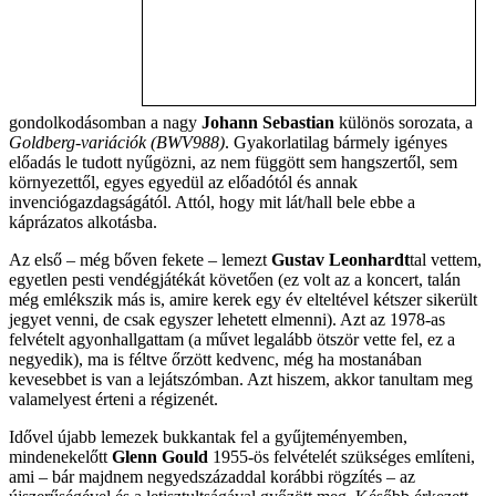
gondolkodásomban a nagy
Johann Sebastian
különös sorozata, a
Goldberg-variációk (BWV988)
. Gyakorlatilag bármely igényes
előadás le tudott nyűgözni, az nem függött sem hangszertől, sem
környezettől, egyes egyedül az előadótól és annak
invenciógazdagságától. Attól, hogy mit lát/hall bele ebbe a
káprázatos alkotásba.
Az első – még bőven fekete – lemezt
Gustav Leonhardt
tal vettem,
egyetlen pesti vendégjátékát követően (ez volt az a koncert, talán
még emlékszik más is, amire kerek egy év elteltével kétszer sikerült
jegyet venni, de csak egyszer lehetett elmenni). Azt az 1978-as
felvételt agyonhallgattam (a művet legalább ötször vette fel, ez a
negyedik), ma is féltve őrzött kedvenc, még ha mostanában
kevesebbet is van a lejátszómban. Azt hiszem, akkor tanultam meg
valamelyest érteni a régizenét.
Idővel újabb lemezek bukkantak fel a gyűjteményemben,
mindenekelőtt
Glenn Gould
1955-ös felvételét szükséges említeni,
ami – bár majdnem negyedszázaddal korábbi rögzítés – az