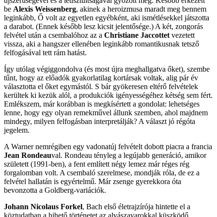
újszerűségével és a letisztultságával győzött meg. Később érkezett
be
Alexis Weissenberg
, akinek a heroizmusa maradt meg bennem
leginkább, Ő volt az egyetlen egyébként, aki ismétlésekkel játszotta
a darabot. (Ennek később lesz kicsit jelentősége.) A két, zongorás
felvétel után a csembalóhoz az a
Christiane Jaccottet
vezetett
vissza, aki a hangszer ellenében leginkább romantikusnak tetsző
felfogásával tett rám hatást.
Így utólag végiggondolva (és most újra meghallgatva őket), szembe
tűnt, hogy az előadók gyakorlatilag kortársak voltak, alig pár év
választotta el őket egymástól. S bár gyökeresen eltérő felvételek
kerültek ki kezük alól, a produkciók igényességéhez kétség sem fért.
Emlékszem, már korábban is megkísértett a gondolat: lehetséges
lenne, hogy egy olyan remekművel állunk szemben, ahol majdnem
mindegy, milyen felfogásban interpretálják? A választ jó régóta
jegelem.
A Warner nemrégiben egy vadonatúj felvételt dobott piacra a francia
Jean Rondeau
val. Rondeau tényleg a legújabb generáció, amikor
született (1991-ben), a fent említett négy lemez már réges rég
forgalomban volt. A csembaló szerelmese, mondják róla, de ez a
felvétel hallatán is egyértelmű. Már zsenge gyerekkora óta
bevonzotta a Goldberg-variációk.
Johann Nicolaus Forkel
, Bach első életrajzírója hintette el a
köztudatban a hihető történetet az alvászavarokkal küszködő