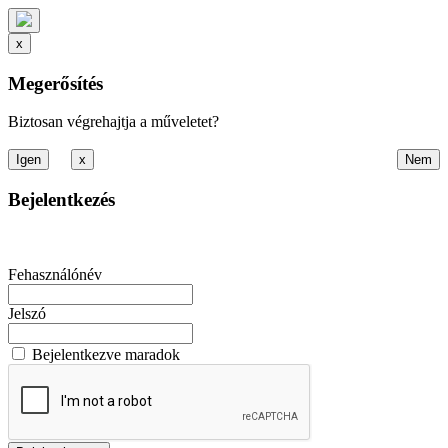
x
Megerősítés
Biztosan végrehajtja a műveletet?
x
Bejelentkezés
Fehasználónév
Jelszó
Bejelentkezve maradok