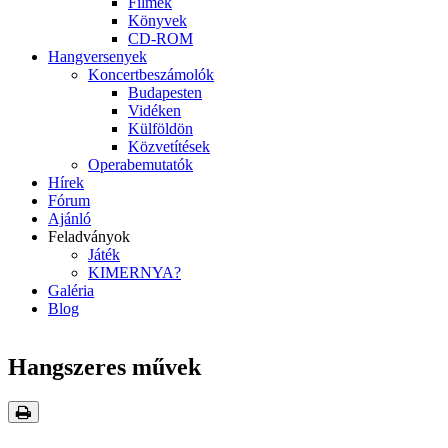
Filmek
Könyvek
CD-ROM
Hangversenyek
Koncertbeszámolók
Budapesten
Vidéken
Külföldön
Közvetítések
Operabemutatók
Hírek
Fórum
Ajánló
Feladványok
Játék
KIMERNYA?
Galéria
Blog
Hangszeres művek