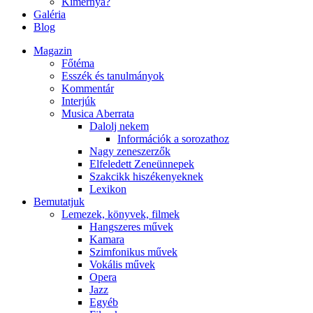
Kimernya?
Galéria
Blog
Magazin
Főtéma
Esszék és tanulmányok
Kommentár
Interjúk
Musica Aberrata
Dalolj nekem
Információk a sorozathoz
Nagy zeneszerzők
Elfeledett Zeneünnepek
Szakcikk hiszékenyeknek
Lexikon
Bemutatjuk
Lemezek, könyvek, filmek
Hangszeres művek
Kamara
Szimfonikus művek
Vokális művek
Opera
Jazz
Egyéb