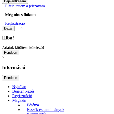
Elfelejtettem a jelszavam
Még nincs fiókom
Regisztráció
×
Hiba!
Adatok kitöltése kötelező!
×
Információ
Nyitólap
Bejelentkezés
Regisztráció
Magazin
Főtéma
Esszék és tanulmányok