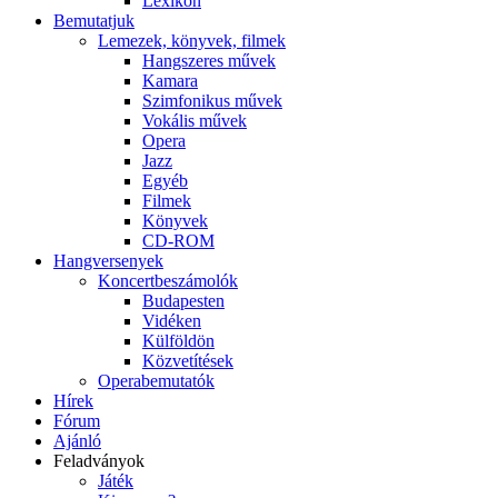
Lexikon
Bemutatjuk
Lemezek, könyvek, filmek
Hangszeres művek
Kamara
Szimfonikus művek
Vokális művek
Opera
Jazz
Egyéb
Filmek
Könyvek
CD-ROM
Hangversenyek
Koncertbeszámolók
Budapesten
Vidéken
Külföldön
Közvetítések
Operabemutatók
Hírek
Fórum
Ajánló
Feladványok
Játék