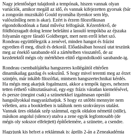
Nagy jelentőséget tulajdonít a tempónak, hiszen vannak olyan
variációk, amikor megáll az idő, és vannak kifejezetten gyorsak (bár
a zongorán muzsikáló Gould nyomába ilyenkor sem lép,
valószínűleg nem is akar). Ezért is érzem filozofikusan
elgondolkodónak a fiatal művész felfogását. Kézenfekvő, de
földhözragadt dolog lenne belelátni a lassuló tempókba az éjszaka
folyamán egyre fáradó Goldberget, mert nem erről lehet szó.
Rondeau együttlélegzik a zenével, minden hangot és frázist
egyedien él meg, díszít és dekorál. Előadásában hosszú utat teszünk
meg az éneklő sarabande-tól a zártételben visszatérő, de az
kezdetektől mégis oly mértékben elütő elgondolkodó sarabande-ig.
Rondeau csembalójátéka hangszeres kollégáitól eltérően
dinamikailag gazdag és sokszínű. S hogy mivel teremti meg az érzet
szintjén, már inkább filozófiai, mintsem hangszertechnikai kérdés.
Ha mégis meg akarjuk fogalmazni, akkor a tempók ügyes, nehezen
tetten érthető változtatásaival, egy-egy frázis váratlan kiemelésével,
és persze (megint csak) a szünetekkel izgalmasan operáló
hangsúlyokkal magyarázhatjuk. S hogy ez utóbbi mennyire nem
véletlen, arra a bookletben is találunk nem szokványos utalást.
Vannak üres oldalak szép számmal, egyik oldalon németül (stille),
másikon angolul (silence) utalva a zene egyik legfontosabb (de
mégis oly sokszor elfelejtett) építőelemére, a szünetre, a csendre.
Hagyjunk kis helyet a reklámnak is: április 2-án a Zeneakadémia