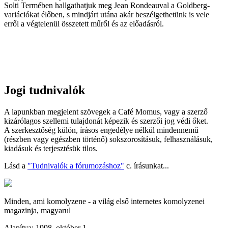
Solti Termében hallgathatjuk meg Jean Rondeauval a Goldberg-
variációkat élőben, s mindjárt utána akár beszélgethetünk is vele
erről a végtelenül összetett műről és az előadásról.
Jogi tudnivalók
A lapunkban megjelent szövegek a Café Momus, vagy a szerző
kizárólagos szellemi tulajdonát képezik és szerzői jog védi őket.
A szerkesztőség külön, írásos engedélye nélkül mindennemű
(részben vagy egészben történő) sokszorosításuk, felhasználásuk,
kiadásuk és terjesztésük tilos.
Lásd a
"Tudnivalók a fórumozáshoz"
c. írásunkat...
Minden, ami komolyzene - a világ első internetes komolyzenei
magazinja, magyarul
Alapítva: 1998. október 1.