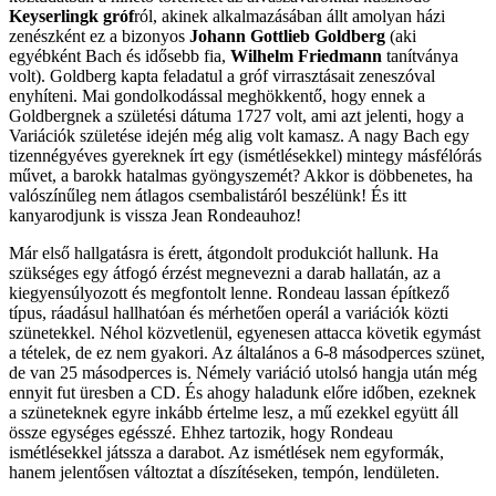
Keyserlingk gróf
ról, akinek alkalmazásában állt amolyan házi
zenészként ez a bizonyos
Johann Gottlieb Goldberg
(aki
egyébként Bach és idősebb fia,
Wilhelm Friedmann
tanítványa
volt). Goldberg kapta feladatul a gróf virrasztásait zeneszóval
enyhíteni. Mai gondolkodással meghökkentő, hogy ennek a
Goldbergnek a születési dátuma 1727 volt, ami azt jelenti, hogy a
Variációk születése idején még alig volt kamasz. A nagy Bach egy
tizennégyéves gyereknek írt egy (ismétlésekkel) mintegy másfélórás
művet, a barokk hatalmas gyöngyszemét? Akkor is döbbenetes, ha
valószínűleg nem átlagos csembalistáról beszélünk! És itt
kanyarodjunk is vissza Jean Rondeauhoz!
Már első hallgatásra is érett, átgondolt produkciót hallunk. Ha
szükséges egy átfogó érzést megnevezni a darab hallatán, az a
kiegyensúlyozott és megfontolt lenne. Rondeau lassan építkező
típus, ráadásul hallhatóan és mérhetően operál a variációk közti
szünetekkel. Néhol közvetlenül, egyenesen attacca követik egymást
a tételek, de ez nem gyakori. Az általános a 6-8 másodperces szünet,
de van 25 másodperces is. Némely variáció utolsó hangja után még
ennyit fut üresben a CD. És ahogy haladunk előre időben, ezeknek
a szüneteknek egyre inkább értelme lesz, a mű ezekkel együtt áll
össze egységes egésszé. Ehhez tartozik, hogy Rondeau
ismétlésekkel játssza a darabot. Az ismétlések nem egyformák,
hanem jelentősen változtat a díszítéseken, tempón, lendületen.