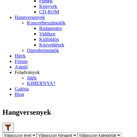
Filmek
Könyvek
CD-ROM
Hangversenyek
Koncertbeszámolók
Budapesten
Vidéken
Külföldön
Közvetítések
Operabemutatók
Hírek
Fórum
Ajánló
Feladványok
Játék
KIMERNYA?
Galéria
Blog
Hangversenyek
