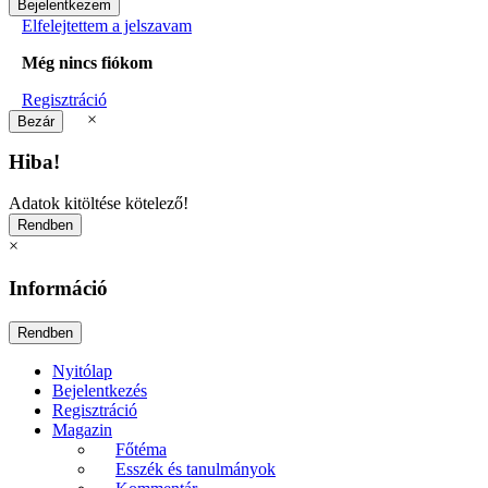
Elfelejtettem a jelszavam
Még nincs fiókom
Regisztráció
×
Hiba!
Adatok kitöltése kötelező!
×
Információ
Nyitólap
Bejelentkezés
Regisztráció
Magazin
Főtéma
Esszék és tanulmányok