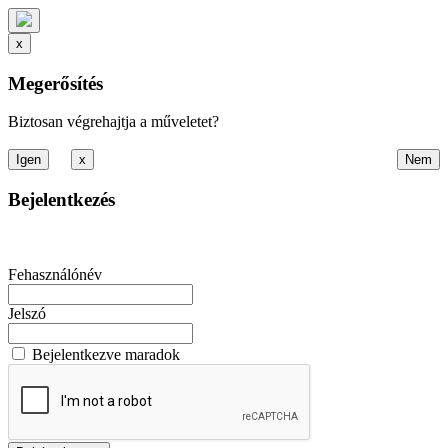
x
Megerősítés
Biztosan végrehajtja a műveletet?
x
Bejelentkezés
Fehasználónév
Jelszó
Bejelentkezve maradok