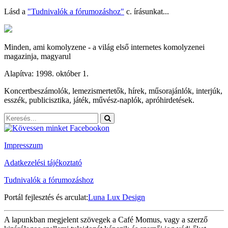
Lásd a
"Tudnivalók a fórumozáshoz"
c. írásunkat...
Minden, ami komolyzene - a világ első internetes komolyzenei
magazinja, magyarul
Alapítva: 1998. október 1.
Koncertbeszámolók, lemezismertetők, hírek, műsorajánlók, interjúk,
esszék, publicisztika, játék, művész-naplók, apróhirdetések.
Impresszum
Adatkezelési tájékoztató
Tudnivalók a fórumozáshoz
Portál fejlesztés és arculat:
Luna Lux Design
A lapunkban megjelent szövegek a Café Momus, vagy a szerző