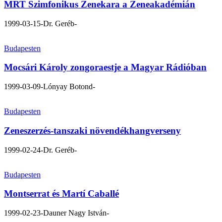
MRT Szimfonikus Zenekara a Zeneakadémián
1999-03-15
-Dr. Geréb-
Budapesten
Mocsári Károly zongoraestje a Magyar Rádióban
1999-03-09
-Lónyay Botond-
Budapesten
Zeneszerzés-tanszaki növendékhangverseny
1999-02-24
-Dr. Geréb-
Budapesten
Montserrat és Martí Caballé
1999-02-23
-Dauner Nagy István-