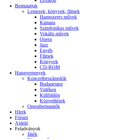
Lexikon
Bemutatjuk
Lemezek, könyvek, filmek
Hangszeres művek
Kamara
Szimfonikus művek
Vokális művek
Opera
Jazz
Egyéb
Filmek
Könyvek
CD-ROM
Hangversenyek
Koncertbeszámolók
Budapesten
Vidéken
Külföldön
Közvetítések
Operabemutatók
Hírek
Fórum
Ajánló
Feladványok
Játék