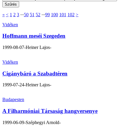
«
<
1
2
3
∙∙∙
50
51
52
∙∙∙
99
100
101
102
>
Vidéken
Hoffmann meséi Szegeden
1999-08-07
-Heiner Lajos-
Vidéken
Cigánybáró a Szabadtéren
1999-07-24
-Heiner Lajos-
Budapesten
A Filharmóniai Társaság hangversenye
1999-06-09
-Széphegyi Arnold-