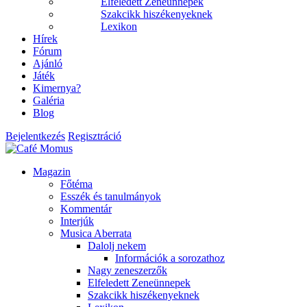
Elfeledett Zeneünnepek
Szakcikk hiszékenyeknek
Lexikon
Hírek
Fórum
Ajánló
Játék
Kimernya?
Galéria
Blog
Bejelentkezés
Regisztráció
Magazin
Főtéma
Esszék és tanulmányok
Kommentár
Interjúk
Musica Aberrata
Dalolj nekem
Információk a sorozathoz
Nagy zeneszerzők
Elfeledett Zeneünnepek
Szakcikk hiszékenyeknek