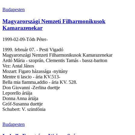
Budapesten
Magyarországi Nemzeti Filharmonikusok
Kamarazenekar
1999-02-09
-Tóth Péter-
1999. február 07. - Pesti Vigadó
Magyarországi Nemzeti Filharmonikusok Kamarazenekar
Ardó Mária - szoprán, Clementis Tamás - bassz-bariton
Vez: Antal János
Mozart: Figaro házassága -nyitány
Mentre ti lascio - ária KV.513-
Bella mia fiamma,addio - ária KV. 528.
Don Giovanni -Zerlina duettje
Leporello áriája
Donna Anna áriája
Gróf-Susanna duettje
Schubert: V. szimfónia
Budapesten