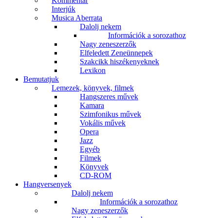
Kommentár
Interjúk
Musica Aberrata
Dalolj nekem
Információk a sorozathoz
Nagy zeneszerzők
Elfeledett Zeneünnepek
Szakcikk hiszékenyeknek
Lexikon
Bemutatjuk
Lemezek, könyvek, filmek
Hangszeres művek
Kamara
Szimfonikus művek
Vokális művek
Opera
Jazz
Egyéb
Filmek
Könyvek
CD-ROM
Hangversenyek
Dalolj nekem
Információk a sorozathoz
Nagy zeneszerzők