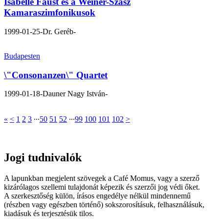
Isabelle Faust és a Weiner-Szász
Kamaraszimfonikusok
1999-01-25
-Dr. Geréb-
Budapesten
\"Consonanzen\" Quartet
1999-01-18
-Dauner Nagy István-
«
<
1
2
3
∙∙∙
50
51
52
∙∙∙
99
100
101
102
>
Jogi tudnivalók
A lapunkban megjelent szövegek a Café Momus, vagy a szerző
kizárólagos szellemi tulajdonát képezik és szerzői jog védi őket.
A szerkesztőség külön, írásos engedélye nélkül mindennemű
(részben vagy egészben történő) sokszorosításuk, felhasználásuk,
kiadásuk és terjesztésük tilos.