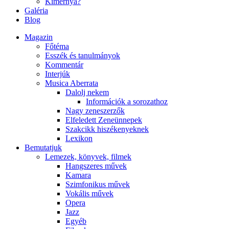
Kimernya?
Galéria
Blog
Magazin
Főtéma
Esszék és tanulmányok
Kommentár
Interjúk
Musica Aberrata
Dalolj nekem
Információk a sorozathoz
Nagy zeneszerzők
Elfeledett Zeneünnepek
Szakcikk hiszékenyeknek
Lexikon
Bemutatjuk
Lemezek, könyvek, filmek
Hangszeres művek
Kamara
Szimfonikus művek
Vokális művek
Opera
Jazz
Egyéb