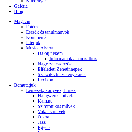
Kimernya?
Galéria
Blog
Magazin
Főtéma
Esszék és tanulmányok
Kommentár
Interjúk
Musica Aberrata
Dalolj nekem
Információk a sorozathoz
Nagy zeneszerzők
Elfeledett Zeneünnepek
Szakcikk hiszékenyeknek
Lexikon
Bemutatjuk
Lemezek, könyvek, filmek
Hangszeres művek
Kamara
Szimfonikus művek
Vokális művek
Opera
Jazz
Egyéb