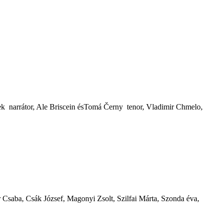
 narrátor, Ale Briscein ésTomá Černy  tenor, Vladimir Chmelo,
 Csaba, Csák József, Magonyi Zsolt, Szilfai Márta, Szonda éva,