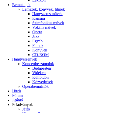
Lexikon
Bemutatjuk
Lemezek, könyvek, filmek
Hangszeres művek
Kamara
Szimfonikus művek
Vokális művek
Opera
Jazz
Egyéb
Filmek
Könyvek
CD-ROM
Hangversenyek
Koncertbeszámolók
Budapesten
Vidéken
Külföldön
Közvetítések
Operabemutatók
Hírek
Fórum
Ajánló
Feladványok
Játék