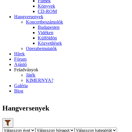
Filmek
Könyvek
CD-ROM
Hangversenyek
Koncertbeszámolók
Budapesten
Vidéken
Külföldön
Közvetítések
Operabemutatók
Hírek
Fórum
Ajánló
Feladványok
Játék
KIMERNYA?
Galéria
Blog
Hangversenyek
