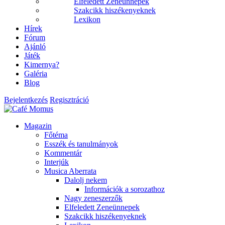
Elfeledett Zeneünnepek
Szakcikk hiszékenyeknek
Lexikon
Hírek
Fórum
Ajánló
Játék
Kimernya?
Galéria
Blog
Bejelentkezés
Regisztráció
Magazin
Főtéma
Esszék és tanulmányok
Kommentár
Interjúk
Musica Aberrata
Dalolj nekem
Információk a sorozathoz
Nagy zeneszerzők
Elfeledett Zeneünnepek
Szakcikk hiszékenyeknek