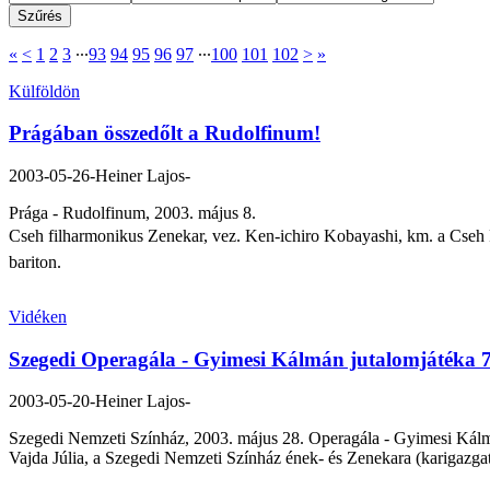
«
<
1
2
3
∙∙∙
93
94
95
96
97
∙∙∙
100
101
102
>
»
Külföldön
Prágában összedőlt a Rudolfinum!
2003-05-26
-Heiner Lajos-
Prága - Rudolfinum, 2003. május 8.
Cseh filharmonikus Zenekar, vez. Ken-ichiro Kobayashi, km. a Cseh Fi
bariton.
Vidéken
Szegedi Operagála - Gyimesi Kálmán jutalomjátéka 7
2003-05-20
-Heiner Lajos-
Szegedi Nemzeti Színház, 2003. május 28. Operagála - Gyimesi Kálmá
Vajda Júlia, a Szegedi Nemzeti Színház ének- és Zenekara (karigazg