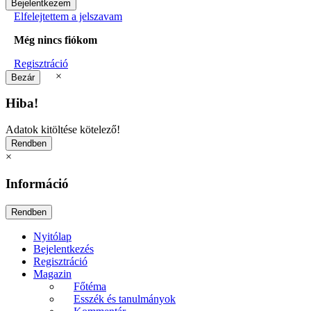
Elfelejtettem a jelszavam
Még nincs fiókom
Regisztráció
×
Hiba!
Adatok kitöltése kötelező!
×
Információ
Nyitólap
Bejelentkezés
Regisztráció
Magazin
Főtéma
Esszék és tanulmányok