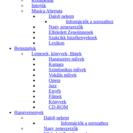
Kommentár
Interjúk
Musica Aberrata
Dalolj nekem
Információk a sorozathoz
Nagy zeneszerzők
Elfeledett Zeneünnepek
Szakcikk hiszékenyeknek
Lexikon
Bemutatjuk
Lemezek, könyvek, filmek
Hangszeres művek
Kamara
Szimfonikus művek
Vokális művek
Opera
Jazz
Egyéb
Filmek
Könyvek
CD-ROM
Hangversenyek
Dalolj nekem
Információk a sorozathoz
Nagy zeneszerzők