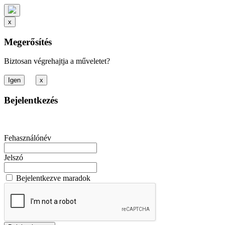
x
Megerősítés
Biztosan végrehajtja a műveletet?
x
Bejelentkezés
Fehasználónév
Jelszó
Bejelentkezve maradok