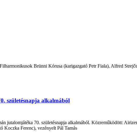
lharmonikusok Brünni Kórusa (karigazgató Petr Fiala), Alfred Strejček 
0. születésnapja alkalmából
n jutalomjátéka 70. születésnapja alkalmából. Közreműködött: Airizer
ató Koczka Ferenc), vezényelt Pál Tamás