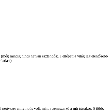
 (még mindig nincs hatvan esztendős). Fellépett a világ legjelentősebb
őadást).
l négyszer annyi idős volt, mint a zeneszerző a mű írásakor. S több,