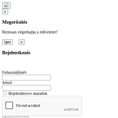
x
Megerősítés
Biztosan végrehajtja a műveletet?
x
Bejelentkezés
Fehasználónév
Jelszó
Bejelentkezve maradok