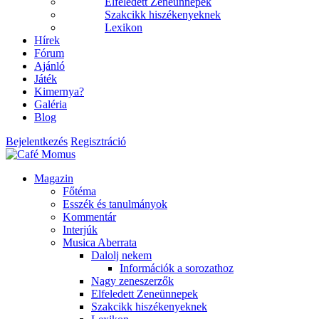
Elfeledett Zeneünnepek
Szakcikk hiszékenyeknek
Lexikon
Hírek
Fórum
Ajánló
Játék
Kimernya?
Galéria
Blog
Bejelentkezés
Regisztráció
Magazin
Főtéma
Esszék és tanulmányok
Kommentár
Interjúk
Musica Aberrata
Dalolj nekem
Információk a sorozathoz
Nagy zeneszerzők
Elfeledett Zeneünnepek
Szakcikk hiszékenyeknek