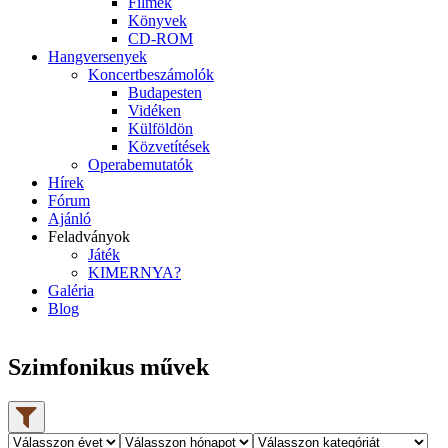
Filmek
Könyvek
CD-ROM
Hangversenyek
Koncertbeszámolók
Budapesten
Vidéken
Külföldön
Közvetítések
Operabemutatók
Hírek
Fórum
Ajánló
Feladványok
Játék
KIMERNYA?
Galéria
Blog
Szimfonikus művek
