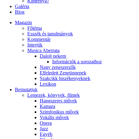
Kimernya?
Galéria
Blog
Magazin
Főtéma
Esszék és tanulmányok
Kommentár
Interjúk
Musica Aberrata
Dalolj nekem
Információk a sorozathoz
Nagy zeneszerzők
Elfeledett Zeneünnepek
Szakcikk hiszékenyeknek
Lexikon
Bemutatjuk
Lemezek, könyvek, filmek
Hangszeres művek
Kamara
Szimfonikus művek
Vokális művek
Opera
Jazz
Egyéb