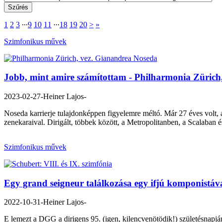
1
2
3
∙∙∙
9
10
11
∙∙∙
18
19
20
>
»
Szimfonikus művek
Jobb, mint amire számítottam - Philharmonia Zürich
2023-02-27
-Heiner Lajos-
Noseda karrierje tulajdonképpen figyelemre méltó. Már 27 éves volt, a
zenekaraival. Dirigált, többek között, a Metropolitanben, a Scalaban
Szimfonikus művek
Egy grand seigneur találkozása egy ifjú komponistával
2022-10-31
-Heiner Lajos-
E lemezt a DGG a dirigens 95. (igen, kilencvenötödik!) születésnapjána