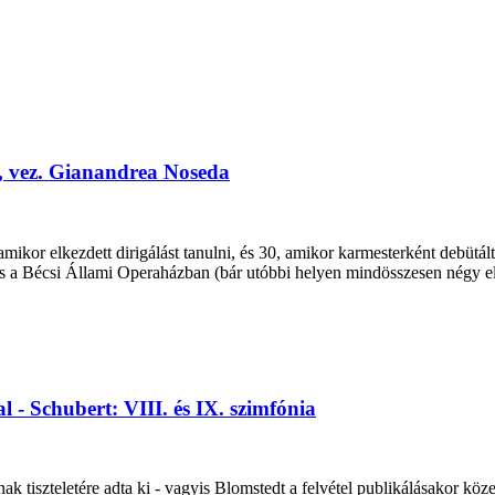
, vez. Gianandrea Noseda
mikor elkezdett dirigálást tanulni, és 30, amikor karmesterként debütált
 és a Bécsi Állami Operaházban (bár utóbbi helyen mindösszesen négy el
 - Schubert: VIII. és IX. szimfónia
k tiszteletére adta ki - vagyis Blomstedt a felvétel publikálásakor köze