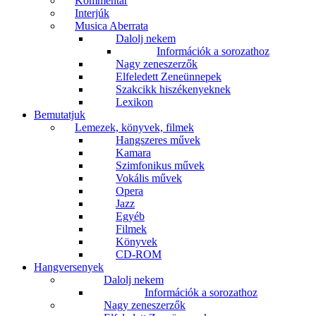
Kommentár
Interjúk
Musica Aberrata
Dalolj nekem
Információk a sorozathoz
Nagy zeneszerzők
Elfeledett Zeneünnepek
Szakcikk hiszékenyeknek
Lexikon
Bemutatjuk
Lemezek, könyvek, filmek
Hangszeres művek
Kamara
Szimfonikus művek
Vokális művek
Opera
Jazz
Egyéb
Filmek
Könyvek
CD-ROM
Hangversenyek
Dalolj nekem
Információk a sorozathoz
Nagy zeneszerzők