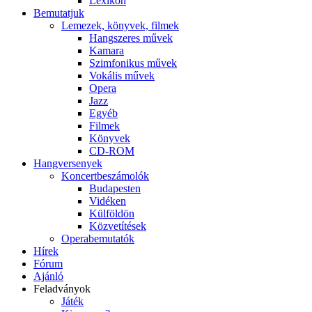
Lexikon
Bemutatjuk
Lemezek, könyvek, filmek
Hangszeres művek
Kamara
Szimfonikus művek
Vokális művek
Opera
Jazz
Egyéb
Filmek
Könyvek
CD-ROM
Hangversenyek
Koncertbeszámolók
Budapesten
Vidéken
Külföldön
Közvetítések
Operabemutatók
Hírek
Fórum
Ajánló
Feladványok
Játék