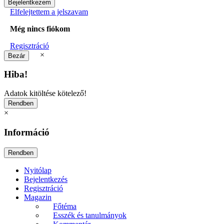
Elfelejtettem a jelszavam
Még nincs fiókom
Regisztráció
×
Hiba!
Adatok kitöltése kötelező!
×
Információ
Nyitólap
Bejelentkezés
Regisztráció
Magazin
Főtéma
Esszék és tanulmányok