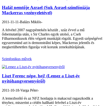
Halál nemtője Azrael (Suk Asrael-szimfóniája
Mackerras vezényeletével)
2011-11-11
- Balázs Miklós-
A felvétel 2007 nagypéntekén készült , száz évvel a mű
ősbemutatója után, s Sir Charles egyik utolsó, a Cseh
Filharmonikusok élén végzett munkáját rögzíti. Egyedi szépségével
egyszersmind azt is demonstrálni képes, Mackerras jelentős és
megkerülhetetlen figurája volt korunk zenekultúrájának.
Szimfonikus művek
Liszt Ferenc népe, hej! (Lemez a Liszt-év
nyitóhangversenyéről)
2011-10-18
- Varga Péter-
A lemezborító és az NFZ honlapja is makacsul ragaszkodik a
tényhez, miszerint a cédén hallható felvétel a Liszt-év