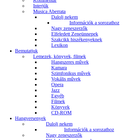
Kommentár
Interjúk
Musica Aberrata
Dalolj nekem
Információk a sorozathoz
Nagy zeneszerzők
Elfeledett Zeneünnepek
Szakcikk hiszékenyeknek
Lexikon
Bemutatjuk
Lemezek, könyvek, filmek
Hangszeres művek
Kamara
Szimfonikus művek
Vokális művek
Opera
Jazz
Egyéb
Filmek
Könyvek
CD-ROM
Hangversenyek
Dalolj nekem
Információk a sorozathoz
Nagy zeneszerzők