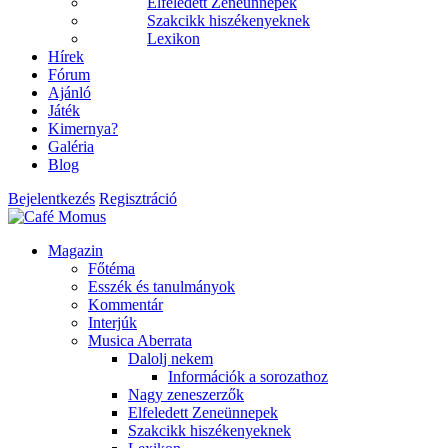
Elfeledett Zeneünnepek
Szakcikk hiszékenyeknek
Lexikon
Hírek
Fórum
Ajánló
Játék
Kimernya?
Galéria
Blog
Bejelentkezés
Regisztráció
Magazin
Főtéma
Esszék és tanulmányok
Kommentár
Interjúk
Musica Aberrata
Dalolj nekem
Információk a sorozathoz
Nagy zeneszerzők
Elfeledett Zeneünnepek
Szakcikk hiszékenyeknek