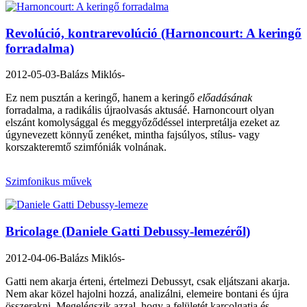
Revolúció, kontrarevolúció (Harnoncourt: A keringő
forradalma)
2012-05-03
-Balázs Miklós-
Ez nem pusztán a keringő, hanem a keringő
előadásának
forradalma, a radikális újraolvasás aktusáé. Harnoncourt olyan
elszánt komolysággal és meggyőződéssel interpretálja ezeket az
úgynevezett könnyű zenéket, mintha fajsúlyos, stílus- vagy
korszakteremtő szimfóniák volnának.
Szimfonikus művek
Bricolage (Daniele Gatti Debussy-lemezéről)
2012-04-06
-Balázs Miklós-
Gatti nem akarja érteni, értelmezi Debussyt, csak eljátszani akarja.
Nem akar közel hajolni hozzá, analizálni, elemeire bontani és újra
összerakni. Megelégszik azzal, hogy a felületét karcolgatja és