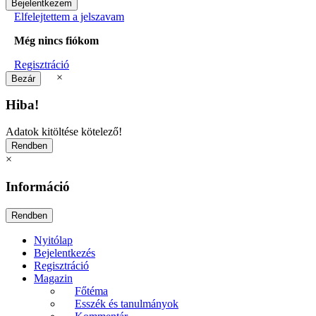
Elfelejtettem a jelszavam
Még nincs fiókom
Regisztráció
×
Hiba!
Adatok kitöltése kötelező!
×
Információ
Nyitólap
Bejelentkezés
Regisztráció
Magazin
Főtéma
Esszék és tanulmányok