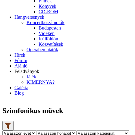
Filmek
Könyvek
CD-ROM
Hangversenyek
Koncertbeszámolók
Budapesten
Vidéken
Külföldön
Közvetítések
Operabemutatók
Hírek
Fórum
Ajánló
Feladványok
Játék
KIMERNYA?
Galéria
Blog
Szimfonikus művek
