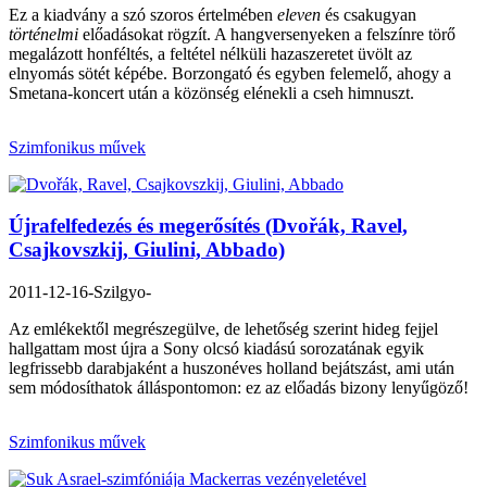
Ez a kiadvány a szó szoros értelmében
eleven
és csakugyan
történelmi
előadásokat rögzít. A hangversenyeken a felszínre törő
megalázott honféltés, a feltétel nélküli hazaszeretet üvölt az
elnyomás sötét képébe. Borzongató és egyben felemelő, ahogy a
Smetana-koncert után a közönség elénekli a cseh himnuszt.
Szimfonikus művek
Újrafelfedezés és megerősítés (Dvořák, Ravel,
Csajkovszkij, Giulini, Abbado)
2011-12-16
-Szilgyo-
Az emlékektől megrészegülve, de lehetőség szerint hideg fejjel
hallgattam most újra a Sony olcsó kiadású sorozatának egyik
legfrissebb darabjaként a huszonéves holland bejátszást, ami után
sem módosíthatok álláspontomon: ez az előadás bizony lenyűgöző!
Szimfonikus művek