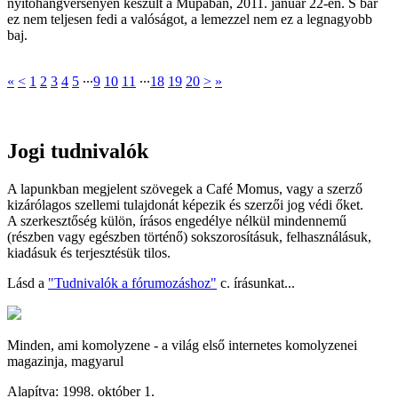
nyitóhangversenyén készült a Műpában, 2011. január 22-én. S bár
ez nem teljesen fedi a valóságot, a lemezzel nem ez a legnagyobb
baj.
«
<
1
2
3
4
5
∙∙∙
9
10
11
∙∙∙
18
19
20
>
»
Jogi tudnivalók
A lapunkban megjelent szövegek a Café Momus, vagy a szerző
kizárólagos szellemi tulajdonát képezik és szerzői jog védi őket.
A szerkesztőség külön, írásos engedélye nélkül mindennemű
(részben vagy egészben történő) sokszorosításuk, felhasználásuk,
kiadásuk és terjesztésük tilos.
Lásd a
"Tudnivalók a fórumozáshoz"
c. írásunkat...
Minden, ami komolyzene - a világ első internetes komolyzenei
magazinja, magyarul
Alapítva: 1998. október 1.