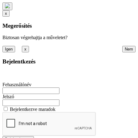
x
Megerősítés
Biztosan végrehajtja a műveletet?
x
Bejelentkezés
Fehasználónév
Jelszó
Bejelentkezve maradok