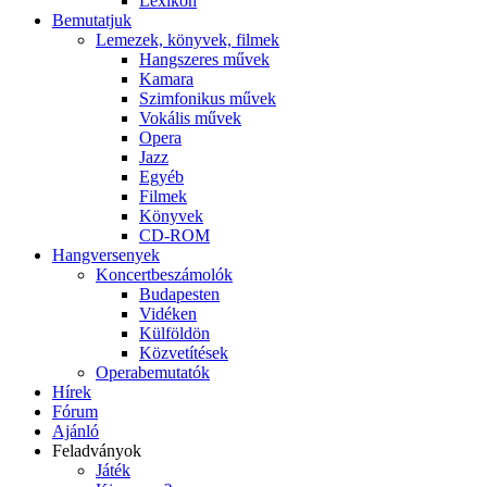
Lexikon
Bemutatjuk
Lemezek, könyvek, filmek
Hangszeres művek
Kamara
Szimfonikus művek
Vokális művek
Opera
Jazz
Egyéb
Filmek
Könyvek
CD-ROM
Hangversenyek
Koncertbeszámolók
Budapesten
Vidéken
Külföldön
Közvetítések
Operabemutatók
Hírek
Fórum
Ajánló
Feladványok
Játék