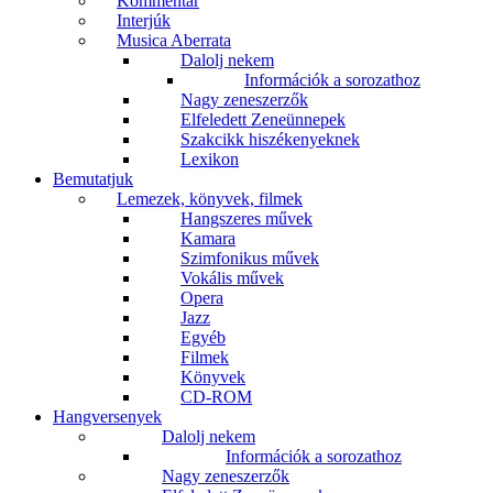
Kommentár
Interjúk
Musica Aberrata
Dalolj nekem
Információk a sorozathoz
Nagy zeneszerzők
Elfeledett Zeneünnepek
Szakcikk hiszékenyeknek
Lexikon
Bemutatjuk
Lemezek, könyvek, filmek
Hangszeres művek
Kamara
Szimfonikus művek
Vokális művek
Opera
Jazz
Egyéb
Filmek
Könyvek
CD-ROM
Hangversenyek
Dalolj nekem
Információk a sorozathoz
Nagy zeneszerzők