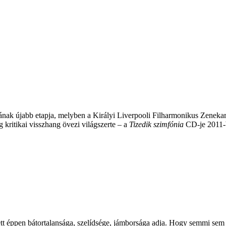
tának újabb etapja, melyben a Királyi Liverpooli Filharmonikus Zeneka
 kritikai visszhang övezi világszerte – a
Tizedik szimfónia
CD-je 2011-b
tt éppen bátortalansága, szelídsége, jámborsága adja. Hogy semmi sem ál