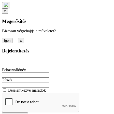
x
Megerősítés
Biztosan végrehajtja a műveletet?
x
Bejelentkezés
Fehasználónév
Jelszó
Bejelentkezve maradok