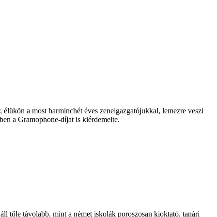
r, élükön a most harminchét éves zeneigazgatójukkal, lemezre veszi
en a Gramophone-díjat is kiérdemelte.
l tőle távolabb, mint a német iskolák poroszosan kioktató, tanári