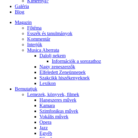
Kimernya?
Galéria
Blog
Magazin
Főtéma
Esszék és tanulmányok
Kommentár
Interjúk
Musica Aberrata
Dalolj nekem
Információk a sorozathoz
Nagy zeneszerzők
Elfeledett Zeneünnepek
Szakcikk hiszékenyeknek
Lexikon
Bemutatjuk
Lemezek, könyvek, filmek
Hangszeres művek
Kamara
Szimfonikus művek
Vokális művek
Opera
Jazz
Egyéb