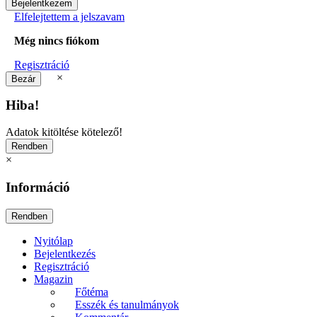
Elfelejtettem a jelszavam
Még nincs fiókom
Regisztráció
×
Hiba!
Adatok kitöltése kötelező!
×
Információ
Nyitólap
Bejelentkezés
Regisztráció
Magazin
Főtéma
Esszék és tanulmányok