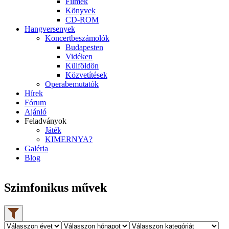
Filmek
Könyvek
CD-ROM
Hangversenyek
Koncertbeszámolók
Budapesten
Vidéken
Külföldön
Közvetítések
Operabemutatók
Hírek
Fórum
Ajánló
Feladványok
Játék
KIMERNYA?
Galéria
Blog
Szimfonikus művek
