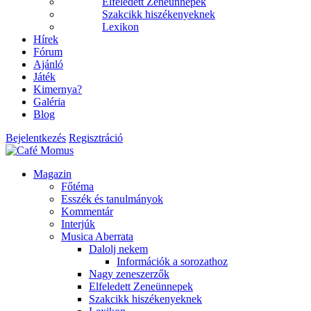
Elfeledett Zeneünnepek
Szakcikk hiszékenyeknek
Lexikon
Hírek
Fórum
Ajánló
Játék
Kimernya?
Galéria
Blog
Bejelentkezés
Regisztráció
Magazin
Főtéma
Esszék és tanulmányok
Kommentár
Interjúk
Musica Aberrata
Dalolj nekem
Információk a sorozathoz
Nagy zeneszerzők
Elfeledett Zeneünnepek
Szakcikk hiszékenyeknek