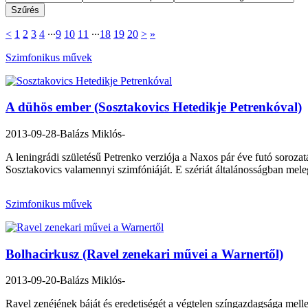
<
1
2
3
4
∙∙∙
9
10
11
∙∙∙
18
19
20
>
»
Szimfonikus művek
A dühös ember (Sosztakovics Hetedikje Petrenkóval)
2013-09-28
-Balázs Miklós-
A leningrádi születésű Petrenko verziója a Naxos pár éve futó soroza
Sosztakovics valamennyi szimfóniáját. E szériát általánosságban meleg
Szimfonikus művek
Bolhacirkusz (Ravel zenekari művei a Warnertől)
2013-09-20
-Balázs Miklós-
Ravel zenéjének báját és eredetiségét a végtelen színgazdagsága melle