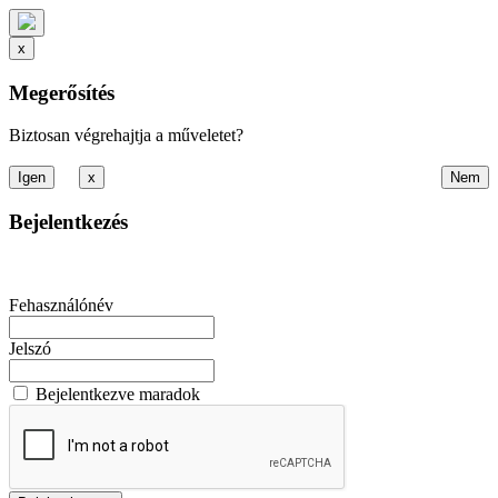
x
Megerősítés
Biztosan végrehajtja a műveletet?
x
Bejelentkezés
Fehasználónév
Jelszó
Bejelentkezve maradok