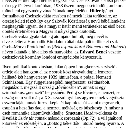
nevezett terület rapid német megszállása. Csehszlovákia sorsa persze
már egy fél évvel korábban, 1938 őszén megpecsételődött, amikor a
müncheni egyezmény záradékának megfelelően
Hitler
igényt
formálhatott Csehszlovákia részben németek lakta területeire, az
ország keleti részét így egy Szlovák Köztársaság nevű bábállamként
meghagyták ugyan, de a magyar határ menti területeket az első bécsi
döntés értelmében a Magyar Királysághoz csatolták.
Csehszlovákia gyakorlatilag atomjaira hullott; még nevét is
elveszítette: a Harmadik Birodalom által okkupált terülteket csak
Cseh–Morva Protektorátus (
Reichsprotektorat Böhmen und Mähren
)
néven iktatták a hivatalos okmányokba, az
Edvard Beneš
vezette
csehszlovák kormány londoni emigrációba kényszerült.
Ilyen politikai kontextusban, talán éppen horogkeresztes zászlók
erdeje alatt hangzott el az e sorok közt tárgyalt dupla lemezen
hallható két hangverseny 1939 júniusában, a prágai Nemzeti
Színházban. Egy függetlenségétől megfosztott, szétdarabolt,
megalázott, megszállt ország „fővárosában”, annak is egy
szimbolikus, „nemzeti” helyszínén. Pedig se főváros, s nemzet, se
ország nem volt már; a XX. századi gyilkos agyrémeinek vegytiszta
esszenciáját, annak furcsa képletét kapjuk tehát – ami megmaradt,
csupán a hazafias dac, a nemzeti méltóság és büszkeség. A műsor a
cseh romantika alapműveit kínálja:
Smetana
Hazám
-ciklusát és
Dvořák
Szláv táncai
nak második sorozatát (Op.72), a világháború
kitörésének előestéjén, a „boldog békeidők” utolsó meleg nyarán. A