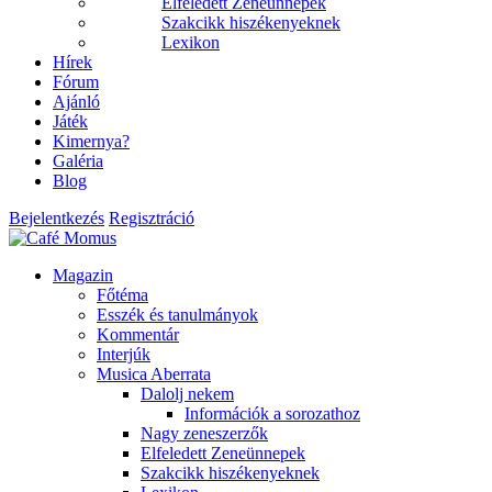
Elfeledett Zeneünnepek
Szakcikk hiszékenyeknek
Lexikon
Hírek
Fórum
Ajánló
Játék
Kimernya?
Galéria
Blog
Bejelentkezés
Regisztráció
Magazin
Főtéma
Esszék és tanulmányok
Kommentár
Interjúk
Musica Aberrata
Dalolj nekem
Információk a sorozathoz
Nagy zeneszerzők
Elfeledett Zeneünnepek
Szakcikk hiszékenyeknek