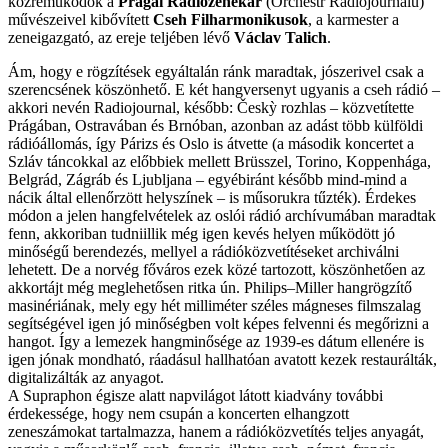
közreműködők a
Prágai Rádiózenekar
(Orchestr Radiojournalu)
művészeivel kibővített
Cseh Filharmonikusok
, a karmester a
zeneigazgató, az ereje teljében lévő
Václav Talich
.
Ám, hogy e rögzítések egyáltalán ránk maradtak, jószerivel csak a
szerencsének köszönhető. E két hangversenyt ugyanis a cseh rádió –
akkori nevén Radiojournal, később: Českỳ rozhlas – közvetítette
Prágában, Ostravában és Brnóban, azonban az adást több külföldi
rádióállomás, így Párizs és Oslo is átvette (a második koncertet a
Szláv táncokkal az előbbiek mellett Brüsszel, Torino, Koppenhága,
Belgrád, Zágráb és Ljubljana – egyébiránt később mind-mind a
nácik által ellenőrzött helyszínek – is műsorukra tűzték). Érdekes
módon a jelen hangfelvételek az oslói rádió archívumában maradtak
fenn, akkoriban tudniillik még igen kevés helyen működött jó
minőségű berendezés, mellyel a rádióközvetítéseket archiválni
lehetett. De a norvég főváros ezek közé tartozott, köszönhetően az
akkortájt még meglehetősen ritka ún. Philips–Miller hangrögzítő
masinériának, mely egy hét milliméter széles mágneses filmszalag
segítségével igen jó minőségben volt képes felvenni és megőrizni a
hangot. Így a lemezek hangminősége az 1939-es dátum ellenére is
igen jónak mondható, ráadásul hallhatóan avatott kezek restaurálták,
digitalizálták az anyagot.
A Supraphon égisze alatt napvilágot látott kiadvány további
érdekessége, hogy nem csupán a koncerten elhangzott
zeneszámokat tartalmazza, hanem a rádióközvetítés teljes anyagát,