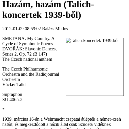
Hazám, hazám (Talich-
koncertek 1939-ből)
2012-01-09 08:59:02 Balázs Miklós
SMETANA: My Country. A
Cycle of Symphonic Poems
DVOŘÁK: Slavonic Dances,
Series 2, Op. 72 (B 147)
The Czech national anthem
The Czech Philharmonic
Orchestra and the Radiojournal
Orchestra
Václav Talich
Supraphon
SU 4065-2
*
1939. március 16-án a Wehrmacht csapatai átlépték a német–cseh
határt, és megkezdődött a nácik által csak Szudéta-vidéknek