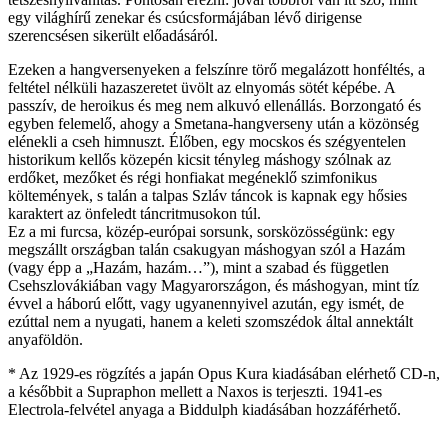
egy világhírű zenekar és csúcsformájában lévő dirigense
szerencsésen sikerült előadásáról.
Ezeken a hangversenyeken a felszínre törő megalázott honféltés, a
feltétel nélküli hazaszeretet üvölt az elnyomás sötét képébe. A
passzív, de heroikus és meg nem alkuvó ellenállás. Borzongató és
egyben felemelő, ahogy a Smetana-hangverseny után a közönség
elénekli a cseh himnuszt. Élőben, egy mocskos és szégyentelen
historikum kellős közepén kicsit tényleg máshogy szólnak az
erdőket, mezőket és régi honfiakat megéneklő szimfonikus
költemények, s talán a talpas Szláv táncok is kapnak egy hősies
karaktert az önfeledt táncritmusokon túl.
Ez a mi furcsa, közép-európai sorsunk, sorsközösségünk: egy
megszállt országban talán csakugyan máshogyan szól a Hazám
(vagy épp a „Hazám, hazám…”), mint a szabad és független
Csehszlovákiában vagy Magyarországon, és máshogyan, mint tíz
évvel a háború előtt, vagy ugyanennyivel azután, egy ismét, de
ezúttal nem a nyugati, hanem a keleti szomszédok által annektált
anyaföldön.
* Az 1929-es rögzítés a japán Opus Kura kiadásában elérhető CD-n,
a későbbit a Supraphon mellett a Naxos is terjeszti. 1941-es
Electrola-felvétel anyaga a Biddulph kiadásában hozzáférhető.