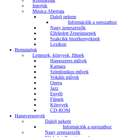
Kommentár
Interjúk
Musica Aberrata
Dalolj nekem
Információk a sorozathoz
Nagy zeneszerzők
Elfeledett Zeneünnepek
Szakcikk hiszékenyeknek
Lexikon
Bemutatjuk
Lemezek, könyvek, filmek
Hangszeres művek
Kamara
Szimfonikus művek
Vokális művek
Opera
Jazz
Egyéb
Filmek
Könyvek
CD-ROM
Hangversenyek
Dalolj nekem
Információk a sorozathoz
Nagy zeneszerzők