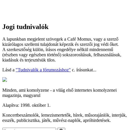
Jogi tudnivalók
A lapunkban megjelent szövegek a Café Momus, vagy a szerző
kizárólagos szellemi tulajdonát képezik és szerzői jog védi őket.
A szerkesztőség külön, írásos engedélye nélkül mindennemű
(részben vagy egészben történő) sokszorosításuk, felhasználásuk,
kiadásuk és terjesztésük tilos.
Lásd a
"Tudnivalók a fórumozáshoz"
c. írásunkat...
Minden, ami komolyzene - a világ első internetes komolyzenei
magazinja, magyarul
Alapítva: 1998. október 1.
Koncertbeszámolók, lemezismertetők, hírek, műsorajánlók, interjúk,
esszék, publicisztika, játék, művész-naplók, apróhirdetések.