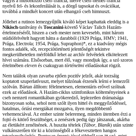
vagyis a műsorközlő cseh–francia, illetve cseh–német–francia
nyelvű fel- és lekonferálását is, a dörgő tapsokat és ovációkat,
továbbá a mindkét koncert után elhangzó cseh himnuszt.
Jóllehet a rutinos lemezgyűjtők kiváló képet kaphattak eleddig is a
Nikisch
-tanítvány és
Toscanini
-követő Václav Talich Hazám-
értelmezéséről, hiszen a cseh mester nem kevesebb, mint három
stúdiófelvételt hagyott hátra a darabból (1929 Prága, HMV; 1941,
Prága, Electrola; 1954, Prága, Supraphon)*, ez a kiadvány mégis
fontos adalék, sőt, recepciótörténeti jelentőségét tekintve
megkerülhetetlen mérföldkő lehet az archív felvételek elkötelezett
hívei számára. Elsősorban, mert élő, vagy mondjuk így, a szó szoros
értelmében
eleven
és csakugyan
történelmi
előadásokat rögzít.
Nem találok olyan zavarba ejtően pozitív jelzőt, akár torzsáig
koptatott szuperlatívuszt, melyet túlzónak érzenék leírni e lemezről
szólván. Bártan állítom: félelmetesen, elementáris erővel szólnak
ezek az előadások. A Hazám-ciklus szimfonikus költeményeinek a
cseh nemzeti romantikában gyökeredző, leplezetlen drámaisága
bizonyosan soha, sehol nem szólt ilyen hittel és meggyőződéssel,
hatalmas, óriási energiákat mozgatva, ilyen megdöbbentő
vehemenciával. Az ember szinte beleremeg, minden ütemben érzi a
fojtó és kitörő feszültséget, a zenészek pedig úgy játszanak, akárha
az életükért zenélnének. A huszita tételek (
Tábor
,
Blaník
) után szinte
vulkánszerűen tör ki a közönségből a fékevesztetten hangos
tetszésnyilvánítás. Pontosan érezni: jóval többről van itt szó, mint