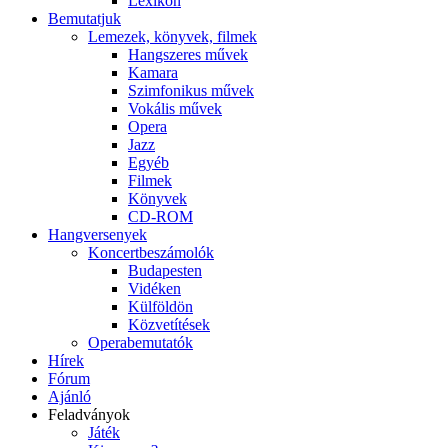
Lexikon
Bemutatjuk
Lemezek, könyvek, filmek
Hangszeres művek
Kamara
Szimfonikus művek
Vokális művek
Opera
Jazz
Egyéb
Filmek
Könyvek
CD-ROM
Hangversenyek
Koncertbeszámolók
Budapesten
Vidéken
Külföldön
Közvetítések
Operabemutatók
Hírek
Fórum
Ajánló
Feladványok
Játék