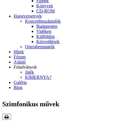
Filmek
Könyvek
CD-ROM
Hangversenyek
Koncertbeszámolók
Budapesten
Vidéken
Külföldön
Közvetítések
Operabemutatók
Hírek
Fórum
Ajánló
Feladványok
Játék
KIMERNYA?
Galéria
Blog
Szimfonikus művek