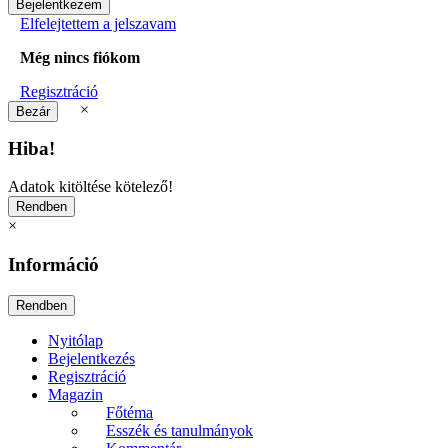
Elfelejtettem a jelszavam
Még nincs fiókom
Regisztráció
×
Hiba!
Adatok kitöltése kötelező!
×
Információ
Nyitólap
Bejelentkezés
Regisztráció
Magazin
Főtéma
Esszék és tanulmányok