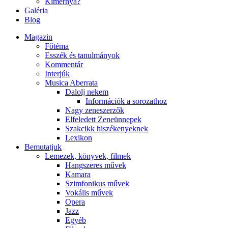
Kimernya?
Galéria
Blog
Magazin
Főtéma
Esszék és tanulmányok
Kommentár
Interjúk
Musica Aberrata
Dalolj nekem
Információk a sorozathoz
Nagy zeneszerzők
Elfeledett Zeneünnepek
Szakcikk hiszékenyeknek
Lexikon
Bemutatjuk
Lemezek, könyvek, filmek
Hangszeres művek
Kamara
Szimfonikus művek
Vokális művek
Opera
Jazz
Egyéb