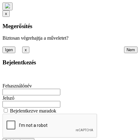
x
Megerősítés
Biztosan végrehajtja a műveletet?
x
Bejelentkezés
Fehasználónév
Jelszó
Bejelentkezve maradok