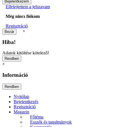
Elfelejtettem a jelszavam
Még nincs fiókom
Regisztráció
×
Hiba!
Adatok kitöltése kötelező!
×
Információ
Nyitólap
Bejelentkezés
Regisztráció
Magazin
Főtéma
Esszék és tanulmányok