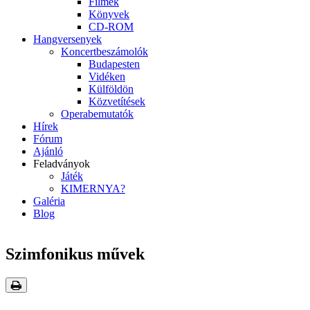
Filmek
Könyvek
CD-ROM
Hangversenyek
Koncertbeszámolók
Budapesten
Vidéken
Külföldön
Közvetítések
Operabemutatók
Hírek
Fórum
Ajánló
Feladványok
Játék
KIMERNYA?
Galéria
Blog
Szimfonikus művek