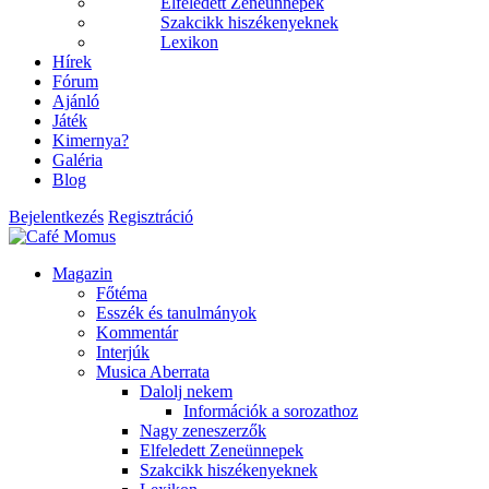
Elfeledett Zeneünnepek
Szakcikk hiszékenyeknek
Lexikon
Hírek
Fórum
Ajánló
Játék
Kimernya?
Galéria
Blog
Bejelentkezés
Regisztráció
Magazin
Főtéma
Esszék és tanulmányok
Kommentár
Interjúk
Musica Aberrata
Dalolj nekem
Információk a sorozathoz
Nagy zeneszerzők
Elfeledett Zeneünnepek
Szakcikk hiszékenyeknek