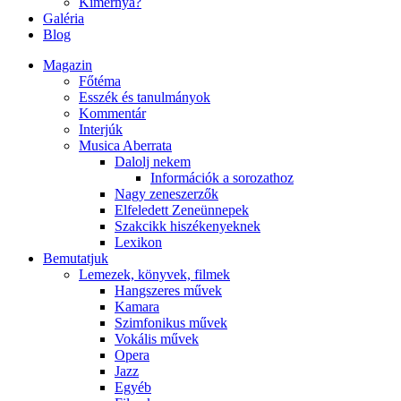
Kimernya?
Galéria
Blog
Magazin
Főtéma
Esszék és tanulmányok
Kommentár
Interjúk
Musica Aberrata
Dalolj nekem
Információk a sorozathoz
Nagy zeneszerzők
Elfeledett Zeneünnepek
Szakcikk hiszékenyeknek
Lexikon
Bemutatjuk
Lemezek, könyvek, filmek
Hangszeres művek
Kamara
Szimfonikus művek
Vokális művek
Opera
Jazz
Egyéb