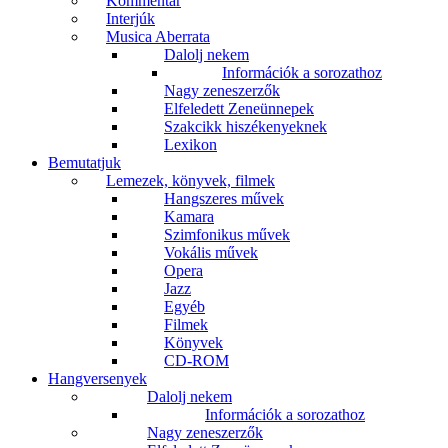
Kommentár
Interjúk
Musica Aberrata
Dalolj nekem
Információk a sorozathoz
Nagy zeneszerzők
Elfeledett Zeneünnepek
Szakcikk hiszékenyeknek
Lexikon
Bemutatjuk
Lemezek, könyvek, filmek
Hangszeres művek
Kamara
Szimfonikus művek
Vokális művek
Opera
Jazz
Egyéb
Filmek
Könyvek
CD-ROM
Hangversenyek
Dalolj nekem
Információk a sorozathoz
Nagy zeneszerzők