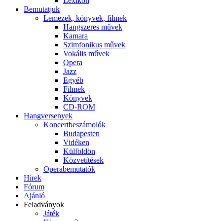
Lexikon
Bemutatjuk
Lemezek, könyvek, filmek
Hangszeres művek
Kamara
Szimfonikus művek
Vokális művek
Opera
Jazz
Egyéb
Filmek
Könyvek
CD-ROM
Hangversenyek
Koncertbeszámolók
Budapesten
Vidéken
Külföldön
Közvetítések
Operabemutatók
Hírek
Fórum
Ajánló
Feladványok
Játék