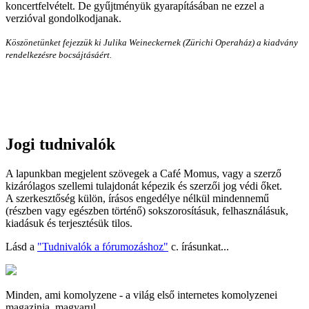
koncertfelvételt. De gyűjtményük gyarapításában ne ezzel a
verzióval gondolkodjanak.
Köszönetünket fejezzük ki Julika Weineckernek (Zürichi Operaház) a kiadvány
rendelkezésre bocsájtásáért.
Jogi tudnivalók
A lapunkban megjelent szövegek a Café Momus, vagy a szerző
kizárólagos szellemi tulajdonát képezik és szerzői jog védi őket.
A szerkesztőség külön, írásos engedélye nélkül mindennemű
(részben vagy egészben történő) sokszorosításuk, felhasználásuk,
kiadásuk és terjesztésük tilos.
Lásd a
"Tudnivalók a fórumozáshoz"
c. írásunkat...
Minden, ami komolyzene - a világ első internetes komolyzenei
magazinja, magyarul