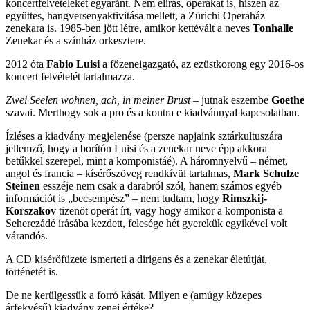
koncertfelvételeket egyaránt. Nem elírás, operákat is, hiszen az
együttes, hangversenyaktivitása mellett, a Zürichi Operaház
zenekara is. 1985-ben jött létre, amikor kettévált a neves
Tonhalle
Zenekar és a színház orkesztere.
2012 óta
Fabio Luisi
a főzeneigazgató, az ezüstkorong egy 2016-os
koncert felvételét tartalmazza.
Zwei Seelen wohnen, ach, in meiner Brust
– jutnak eszembe
Goethe
szavai. Merthogy sok a pro és a kontra e kiadvánnyal kapcsolatban.
Ízléses a kiadvány megjelenése (persze napjaink sztárkultuszára
jellemző, hogy a borítón Luisi és a zenekar neve épp akkora
betűkkel szerepel, mint a komponistáé). A háromnyelvű – német,
angol és francia – kísérőszöveg rendkívül tartalmas,
Mark Schulze
Steinen
esszéje nem csak a darabról szól, hanem számos egyéb
információt is „becsempész” – nem tudtam, hogy
Rimszkij-
Korszakov
tizenöt operát írt, vagy hogy amikor a komponista a
Seherezádé írásába kezdett, felesége hét gyerekük egyikével volt
várandós.
A CD kísérőfüzete ismerteti a dirigens és a zenekar életútját,
történetét is.
De ne kerülgessük a forró kását. Milyen e (amúgy közepes
árfekvésű) kiadvány zenei értéke?