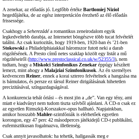
A zenekar, az előadás jó. Legfőbb értéke
Bartlomiej Niziol
hegedűjátéka, de az egész interpretáción érezhető az élő előadás
frissessége.
Csakhogy a
Seherezádé
a romantikus zeneirodalom egyik
legkedveltebb darabja, az Internetet böngészve több tucat felvételét
találni. Az csak kuriozitás, hogy 1919-ben, 1920-ban és ’21-ben
Stokowski
a Philadelphiaiakkal háromszor futott neki a darab
rögzítésének. A Presto című netes szaklap közölt egy listát a mű
rögzítéseiről (
http://www.prestoclassical.co.uk/w/52355/3
), nem
tudtam, hogy a
Miskolci Szimfonikus Zenekar
éppúgy készített
lemezt, mint ahogy a
Malajziai Szimfonikusok
. Az én személyes
kedvencem
Reiner
, ennek a korai sztereo felvételnek a hangzása ma
is bámulatos, és persze ez társul Reiner dirigálásának hihetetlen
precizitásával, színgazdagságával.
A konkurencia tehát óriási – és most jön a „de”. Van egy tény, ami
miatt e kiadványt nem tudom tiszta szívből ajánlani. A CD-n csak ez
az egyetlen Rimszkij-Korszakov-opus hallható. Napjainkban,
amikor hosszabb
Mahler
-szimfóniák is elérhetőek egyetlen
korongon, egy 47 perc 42 másodperces játékidejű CD-t publikálni,
eufemisztikusan fogalmazva, illetlenség.
Csak annyit javasolhatok: ha tehetik, hallgassák meg e