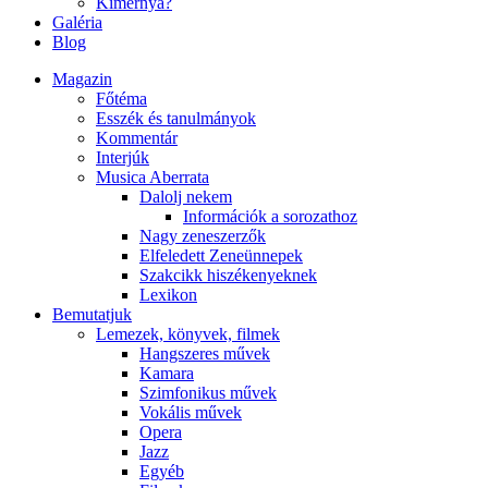
Kimernya?
Galéria
Blog
Magazin
Főtéma
Esszék és tanulmányok
Kommentár
Interjúk
Musica Aberrata
Dalolj nekem
Információk a sorozathoz
Nagy zeneszerzők
Elfeledett Zeneünnepek
Szakcikk hiszékenyeknek
Lexikon
Bemutatjuk
Lemezek, könyvek, filmek
Hangszeres művek
Kamara
Szimfonikus művek
Vokális művek
Opera
Jazz
Egyéb