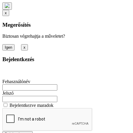
x
Megerősítés
Biztosan végrehajtja a műveletet?
x
Bejelentkezés
Fehasználónév
Jelszó
Bejelentkezve maradok