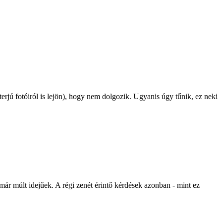
erjú fotóiról is lejön), hogy nem dolgozik. Ugyanis úgy tűnik, ez neki
már múlt idejűek. A régi zenét érintő kérdések azonban - mint ez