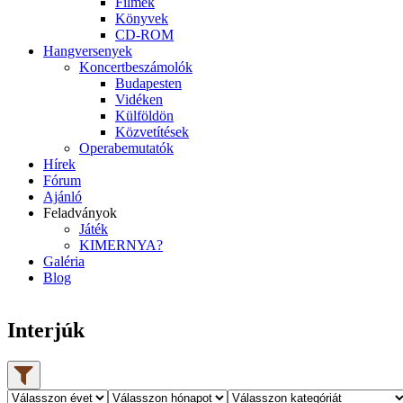
Filmek
Könyvek
CD-ROM
Hangversenyek
Koncertbeszámolók
Budapesten
Vidéken
Külföldön
Közvetítések
Operabemutatók
Hírek
Fórum
Ajánló
Feladványok
Játék
KIMERNYA?
Galéria
Blog
Interjúk
