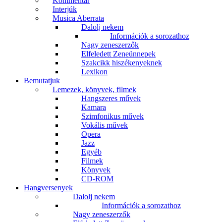
Kommentár
Interjúk
Musica Aberrata
Dalolj nekem
Információk a sorozathoz
Nagy zeneszerzők
Elfeledett Zeneünnepek
Szakcikk hiszékenyeknek
Lexikon
Bemutatjuk
Lemezek, könyvek, filmek
Hangszeres művek
Kamara
Szimfonikus művek
Vokális művek
Opera
Jazz
Egyéb
Filmek
Könyvek
CD-ROM
Hangversenyek
Dalolj nekem
Információk a sorozathoz
Nagy zeneszerzők