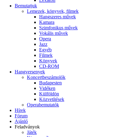
Lexikon
Bemutatjuk
Lemezek, könyvek, filmek
Hangszeres művek
Kamara
Szimfonikus művek
Vokális művek
Opera
Jazz
Egyéb
Filmek
Könyvek
CD-ROM
Hangversenyek
Koncertbeszámolók
Budapesten
Vidéken
Külföldön
Közvetítések
Operabemutatók
Hírek
Fórum
Ajánló
Feladványok
Játék