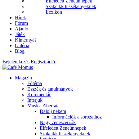
Elfeledett Zeneünnepek
Szakcikk hiszékenyeknek
Lexikon
Hírek
Fórum
Ajánló
Játék
Kimernya?
Galéria
Blog
Bejelentkezés
Regisztráció
Magazin
Főtéma
Esszék és tanulmányok
Kommentár
Interjúk
Musica Aberrata
Dalolj nekem
Információk a sorozathoz
Nagy zeneszerzők
Elfeledett Zeneünnepek
Szakcikk hiszékenyeknek