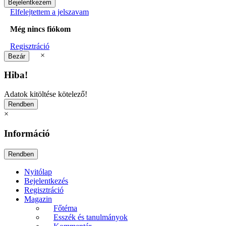
Elfelejtettem a jelszavam
Még nincs fiókom
Regisztráció
×
Hiba!
Adatok kitöltése kötelező!
×
Információ
Nyitólap
Bejelentkezés
Regisztráció
Magazin
Főtéma
Esszék és tanulmányok