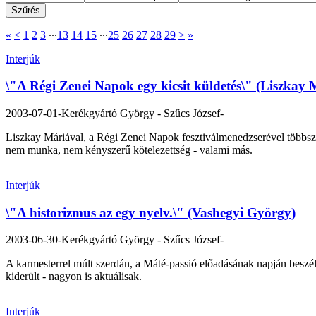
«
<
1
2
3
∙∙∙
13
14
15
∙∙∙
25
26
27
28
29
>
»
Interjúk
\"A Régi Zenei Napok egy kicsit küldetés\" (Liszkay 
2003-07-01
-Kerékgyártó György - Szűcs József-
Liszkay Máriával, a Régi Zenei Napok fesztiválmenedzserével többször 
nem munka, nem kényszerű kötelezettség - valami más.
Interjúk
\"A historizmus az egy nyelv.\" (Vashegyi György)
2003-06-30
-Kerékgyártó György - Szűcs József-
A karmesterrel múlt szerdán, a Máté-passió előadásának napján beszélg
kiderült - nagyon is aktuálisak.
Interjúk