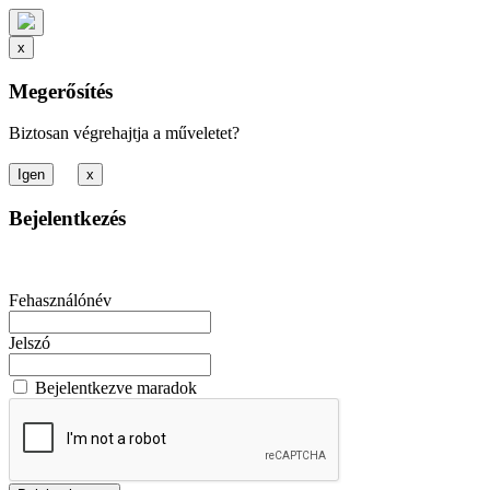
x
Megerősítés
Biztosan végrehajtja a műveletet?
x
Bejelentkezés
Fehasználónév
Jelszó
Bejelentkezve maradok