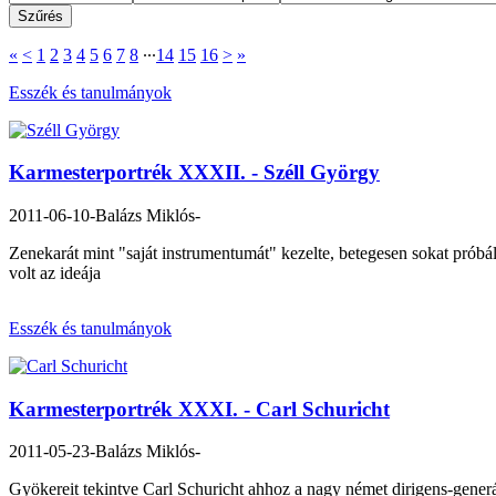
«
<
1
2
3
4
5
6
7
8
∙∙∙
14
15
16
>
»
Esszék és tanulmányok
Karmesterportrék XXXII. - Széll György
2011-06-10
-Balázs Miklós-
Zenekarát mint "saját instrumentumát" kezelte, betegesen sokat próbált, 
volt az ideája
Esszék és tanulmányok
Karmesterportrék XXXI. - Carl Schuricht
2011-05-23
-Balázs Miklós-
Gyökereit tekintve Carl Schuricht ahhoz a nagy német dirigens-generá