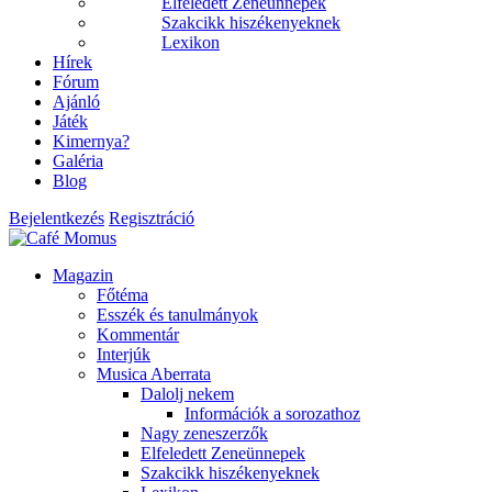
Elfeledett Zeneünnepek
Szakcikk hiszékenyeknek
Lexikon
Hírek
Fórum
Ajánló
Játék
Kimernya?
Galéria
Blog
Bejelentkezés
Regisztráció
Magazin
Főtéma
Esszék és tanulmányok
Kommentár
Interjúk
Musica Aberrata
Dalolj nekem
Információk a sorozathoz
Nagy zeneszerzők
Elfeledett Zeneünnepek
Szakcikk hiszékenyeknek