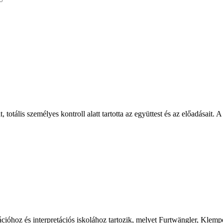
totális személyes kontroll alatt tartotta az együttest és az előadásait. A 
cióhoz és interpretációs iskolához tartozik, melyet Furtwängler, Klem