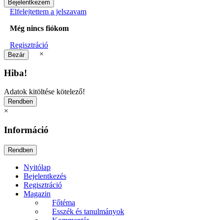
Elfelejtettem a jelszavam
Még nincs fiókom
Regisztráció
×
Hiba!
Adatok kitöltése kötelező!
×
Információ
Nyitólap
Bejelentkezés
Regisztráció
Magazin
Főtéma
Esszék és tanulmányok