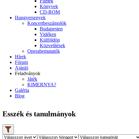
Filmek
Könyvek
CD-ROM
Hangversenyek
Koncertbeszámolók
Budapesten
Vidéken
Külföldön
Közvetítések
Operabemutatók
Hírek
Fórum
Ajánló
Feladványok
Játék
KIMERNYA?
Galéria
Blog
Esszék és tanulmányok
