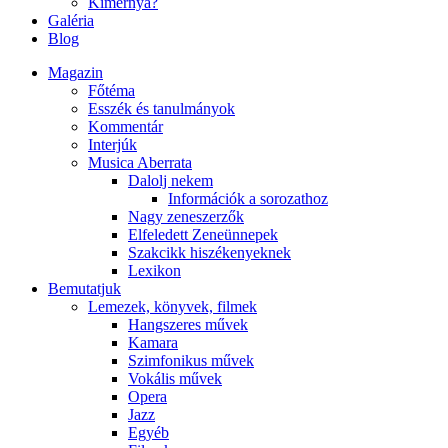
Kimernya?
Galéria
Blog
Magazin
Főtéma
Esszék és tanulmányok
Kommentár
Interjúk
Musica Aberrata
Dalolj nekem
Információk a sorozathoz
Nagy zeneszerzők
Elfeledett Zeneünnepek
Szakcikk hiszékenyeknek
Lexikon
Bemutatjuk
Lemezek, könyvek, filmek
Hangszeres művek
Kamara
Szimfonikus művek
Vokális művek
Opera
Jazz
Egyéb