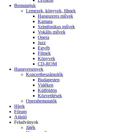
Lexikon
Bemutatjuk
Lemezek, könyvek, filmek
Hangszeres művek
Kamara
Szimfonikus művek
Vokális művek
Opera
Jazz
Egyéb
Filmek
Könyvek
CD-ROM
Hangversenyek
Koncertbeszámolók
Budapesten
Vidéken
Külföldön
Közvetítések
Operabemutatók
Hírek
Fórum
Ajánló
Feladványok
Játék