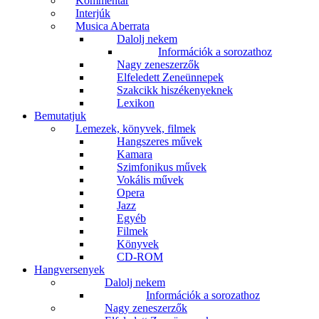
Kommentár
Interjúk
Musica Aberrata
Dalolj nekem
Információk a sorozathoz
Nagy zeneszerzők
Elfeledett Zeneünnepek
Szakcikk hiszékenyeknek
Lexikon
Bemutatjuk
Lemezek, könyvek, filmek
Hangszeres művek
Kamara
Szimfonikus művek
Vokális művek
Opera
Jazz
Egyéb
Filmek
Könyvek
CD-ROM
Hangversenyek
Dalolj nekem
Információk a sorozathoz
Nagy zeneszerzők