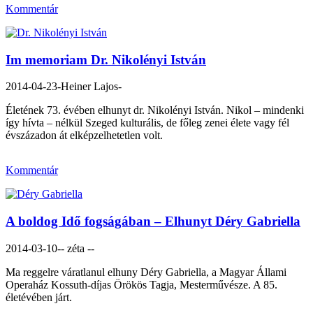
Kommentár
Im memoriam Dr. Nikolényi István
2014-04-23
-Heiner Lajos-
Életének 73. évében elhunyt dr. Nikolényi István. Nikol – mindenki
így hívta – nélkül Szeged kulturális, de főleg zenei élete vagy fél
évszázadon át elképzelhetetlen volt.
Kommentár
A boldog Idő fogságában – Elhunyt Déry Gabriella
2014-03-10
-- zéta --
Ma reggelre váratlanul elhuny Déry Gabriella, a Magyar Állami
Operaház Kossuth-díjas Örökös Tagja, Mesterművésze. A 85.
életévében járt.