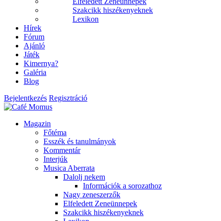
Elfeledett Zeneünnepek
Szakcikk hiszékenyeknek
Lexikon
Hírek
Fórum
Ajánló
Játék
Kimernya?
Galéria
Blog
Bejelentkezés
Regisztráció
Magazin
Főtéma
Esszék és tanulmányok
Kommentár
Interjúk
Musica Aberrata
Dalolj nekem
Információk a sorozathoz
Nagy zeneszerzők
Elfeledett Zeneünnepek
Szakcikk hiszékenyeknek