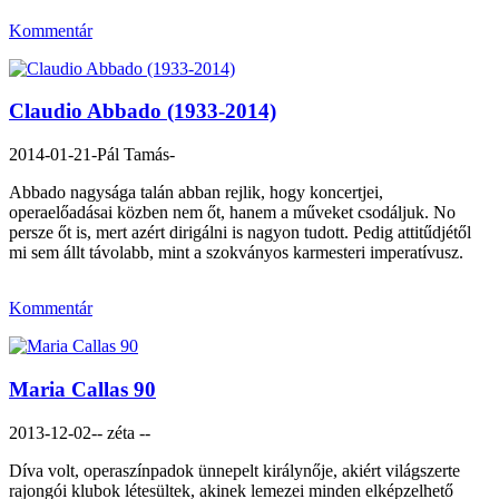
Kommentár
Claudio Abbado (1933-2014)
2014-01-21
-Pál Tamás-
Abbado nagysága talán abban rejlik, hogy koncertjei,
operaelőadásai közben nem őt, hanem a műveket csodáljuk. No
persze őt is, mert azért dirigálni is nagyon tudott. Pedig attitűdjétől
mi sem állt távolabb, mint a szokványos karmesteri imperatívusz.
Kommentár
Maria Callas 90
2013-12-02
-- zéta --
Díva volt, operaszínpadok ünnepelt királynője, akiért világszerte
rajongói klubok létesültek, akinek lemezei minden elképzelhető