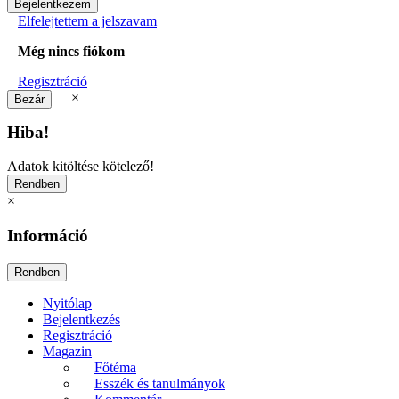
Elfelejtettem a jelszavam
Még nincs fiókom
Regisztráció
×
Hiba!
Adatok kitöltése kötelező!
×
Információ
Nyitólap
Bejelentkezés
Regisztráció
Magazin
Főtéma
Esszék és tanulmányok