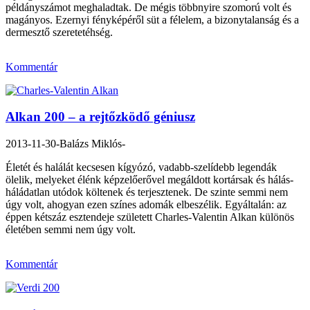
példányszámot meghaladtak. De mégis többnyire szomorú volt és
magányos. Ezernyi fényképéről süt a félelem, a bizonytalanság és a
dermesztő szeretetéhség.
Kommentár
Alkan 200 – a rejtőzködő géniusz
2013-11-30
-Balázs Miklós-
Életét és halálát kecsesen kígyózó, vadabb-szelídebb legendák
ölelik, melyeket élénk képzelőerővel megáldott kortársak és hálás-
háládatlan utódok költenek és terjesztenek. De szinte semmi nem
úgy volt, ahogyan ezen színes adomák elbeszélik. Egyáltalán: az
éppen kétszáz esztendeje született Charles-Valentin Alkan különös
életében semmi nem úgy volt.
Kommentár