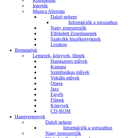
Kommentár
Interjúk
Musica Aberrata
Dalolj nekem
Információk a sorozathoz
Nagy zeneszerzők
Elfeledett Zeneünnepek
Szakcikk hiszékenyeknek
Lexikon
Bemutatjuk
Lemezek, könyvek, filmek
Hangszeres művek
Kamara
Szimfonikus művek
Vokális művek
Opera
Jazz
Egyéb
Filmek
Könyvek
CD-ROM
Hangversenyek
Dalolj nekem
Információk a sorozathoz
Nagy zeneszerzők