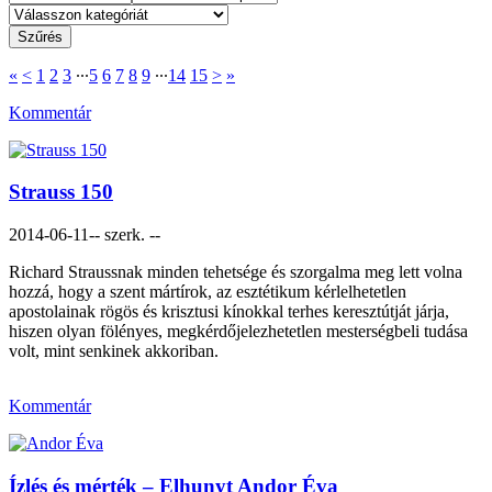
«
<
1
2
3
∙∙∙
5
6
7
8
9
∙∙∙
14
15
>
»
Kommentár
Strauss 150
2014-06-11
-- szerk. --
Richard Straussnak minden tehetsége és szorgalma meg lett volna
hozzá, hogy a szent mártírok, az esztétikum kérlelhetetlen
apostolainak rögös és krisztusi kínokkal terhes keresztútját járja,
hiszen olyan fölényes, megkérdőjelezhetetlen mesterségbeli tudása
volt, mint senkinek akkoriban.
Kommentár
Ízlés és mérték – Elhunyt Andor Éva