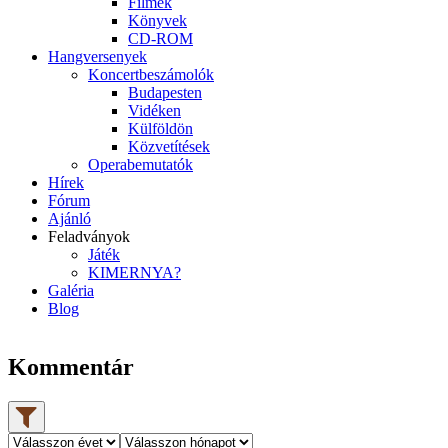
Filmek
Könyvek
CD-ROM
Hangversenyek
Koncertbeszámolók
Budapesten
Vidéken
Külföldön
Közvetítések
Operabemutatók
Hírek
Fórum
Ajánló
Feladványok
Játék
KIMERNYA?
Galéria
Blog
Kommentár
