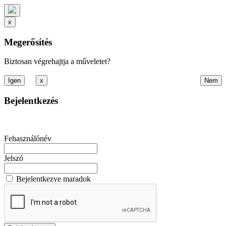
x
Megerősítés
Biztosan végrehajtja a műveletet?
x
Bejelentkezés
Fehasználónév
Jelszó
Bejelentkezve maradok