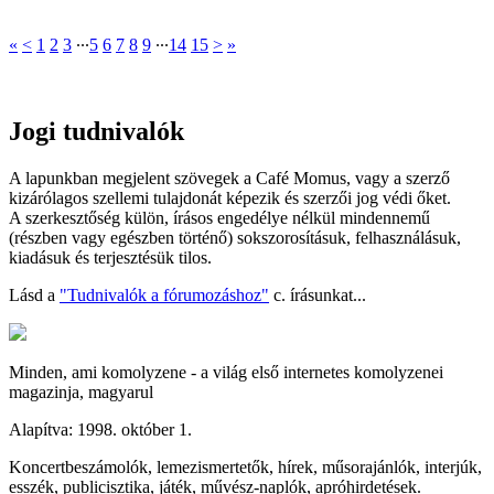
«
<
1
2
3
∙∙∙
5
6
7
8
9
∙∙∙
14
15
>
»
Jogi tudnivalók
A lapunkban megjelent szövegek a Café Momus, vagy a szerző
kizárólagos szellemi tulajdonát képezik és szerzői jog védi őket.
A szerkesztőség külön, írásos engedélye nélkül mindennemű
(részben vagy egészben történő) sokszorosításuk, felhasználásuk,
kiadásuk és terjesztésük tilos.
Lásd a
"Tudnivalók a fórumozáshoz"
c. írásunkat...
Minden, ami komolyzene - a világ első internetes komolyzenei
magazinja, magyarul
Alapítva: 1998. október 1.
Koncertbeszámolók, lemezismertetők, hírek, műsorajánlók, interjúk,
esszék, publicisztika, játék, művész-naplók, apróhirdetések.