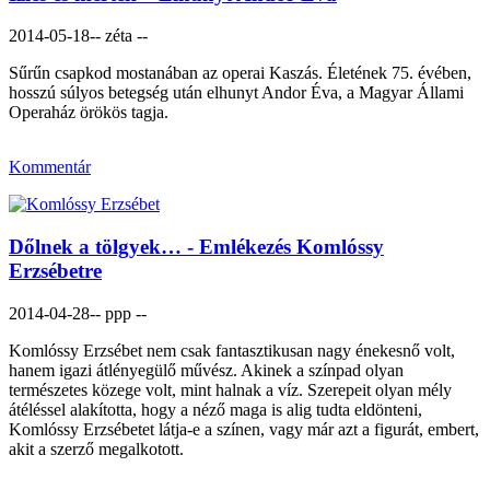
2014-05-18
-- zéta --
Sűrűn csapkod mostanában az operai Kaszás. Életének 75. évében,
hosszú súlyos betegség után elhunyt Andor Éva, a Magyar Állami
Operaház örökös tagja.
Kommentár
Dőlnek a tölgyek… - Emlékezés Komlóssy
Erzsébetre
2014-04-28
-- ppp --
Komlóssy Erzsébet nem csak fantasztikusan nagy énekesnő volt,
hanem igazi átlényegülő művész. Akinek a színpad olyan
természetes közege volt, mint halnak a víz. Szerepeit olyan mély
átéléssel alakította, hogy a néző maga is alig tudta eldönteni,
Komlóssy Erzsébetet látja-e a színen, vagy már azt a figurát, embert,
akit a szerző megalkotott.