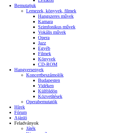
Lexikon
Bemutatjuk
Lemezek, könyvek, filmek
Hangszeres művek
Kamara
Szimfonikus művek
Vokális művek
Opera
Jazz
Egyéb
Filmek
Könyvek
CD-ROM
Hangversenyek
Koncertbeszámolók
Budapesten
Vidéken
Külföldön
Közvetítések
Operabemutatók
Hírek
Fórum
Ajánló
Feladványok
Játék