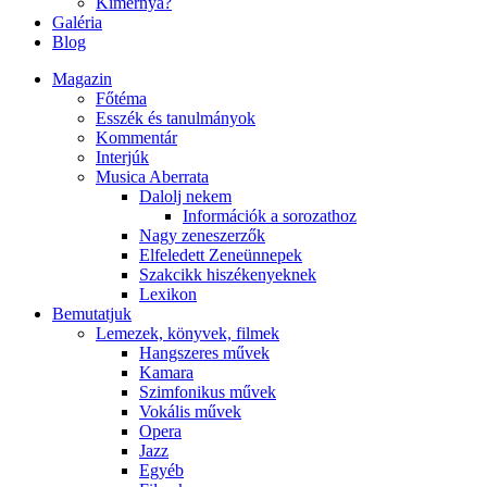
Kimernya?
Galéria
Blog
Magazin
Főtéma
Esszék és tanulmányok
Kommentár
Interjúk
Musica Aberrata
Dalolj nekem
Információk a sorozathoz
Nagy zeneszerzők
Elfeledett Zeneünnepek
Szakcikk hiszékenyeknek
Lexikon
Bemutatjuk
Lemezek, könyvek, filmek
Hangszeres művek
Kamara
Szimfonikus művek
Vokális művek
Opera
Jazz
Egyéb