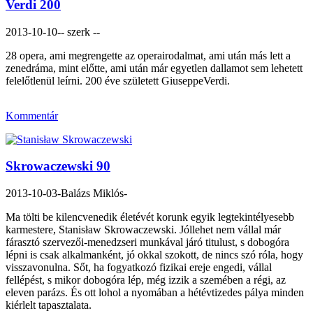
Verdi 200
2013-10-10
-- szerk --
28 opera, ami megrengette az operairodalmat, ami után más lett a
zenedráma, mint előtte, ami után már egyetlen dallamot sem lehetett
felelőtlenül leírni. 200 éve született GiuseppeVerdi.
Kommentár
Skrowaczewski 90
2013-10-03
-Balázs Miklós-
Ma tölti be kilencvenedik életévét korunk egyik legtekintélyesebb
karmestere, Stanisław Skrowaczewski. Jóllehet nem vállal már
fárasztó szervezői-menedzseri munkával járó titulust, s dobogóra
lépni is csak alkalmanként, jó okkal szokott, de nincs szó róla, hogy
visszavonulna. Sőt, ha fogyatkozó fizikai ereje engedi, vállal
fellépést, s mikor dobogóra lép, még izzik a szemében a régi, az
eleven parázs. És ott lohol a nyomában a hétévtizedes pálya minden
kiérlelt tapasztalata.