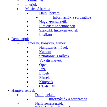
Kommentár
Interjúk
Musica Aberrata
Dalolj nekem
Információk a sorozathoz
Nagy zeneszerzők
Elfeledett Zeneünnepek
Szakcikk hiszékenyeknek
Lexikon
Bemutatjuk
Lemezek, könyvek, filmek
Hangszeres művek
Kamara
Szimfonikus művek
Vokális művek
Opera
Jazz
Egyéb
Filmek
Könyvek
CD-ROM
Hangversenyek
Dalolj nekem
Információk a sorozathoz
Nagy zeneszerzők