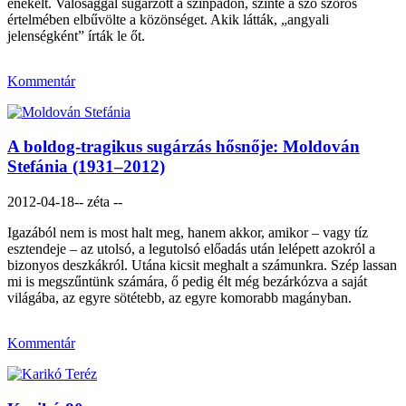
énekelt. Valósággal sugárzott a színpadon, szinte a szó szoros
értelmében elbűvölte a közönséget. Akik látták, „angyali
jelenségként” írták le őt.
Kommentár
A boldog-tragikus sugárzás hősnője: Moldován
Stefánia (1931–2012)
2012-04-18
-- zéta --
Igazából nem is most halt meg, hanem akkor, amikor – vagy tíz
esztendeje – az utolsó, a legutolsó előadás után lelépett azokról a
bizonyos deszkákról. Utána kicsit meghalt a számunkra. Szép lassan
mi is megszűntünk számára, ő pedig élt még bezárkózva a saját
világába, az egyre sötétebb, az egyre komorabb magányban.
Kommentár