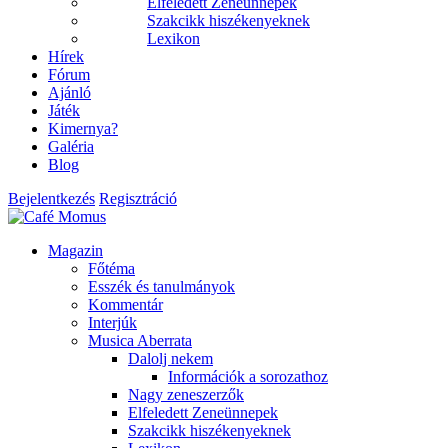
Elfeledett Zeneünnepek
Szakcikk hiszékenyeknek
Lexikon
Hírek
Fórum
Ajánló
Játék
Kimernya?
Galéria
Blog
Bejelentkezés
Regisztráció
Magazin
Főtéma
Esszék és tanulmányok
Kommentár
Interjúk
Musica Aberrata
Dalolj nekem
Információk a sorozathoz
Nagy zeneszerzők
Elfeledett Zeneünnepek
Szakcikk hiszékenyeknek