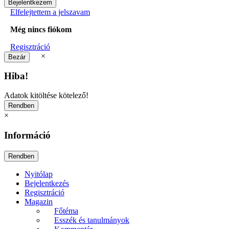
Elfelejtettem a jelszavam
Még nincs fiókom
Regisztráció
×
Hiba!
Adatok kitöltése kötelező!
×
Információ
Nyitólap
Bejelentkezés
Regisztráció
Magazin
Főtéma
Esszék és tanulmányok