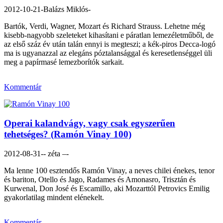
2012-10-21
-Balázs Miklós-
Bartók, Verdi, Wagner, Mozart és Richard Strauss. Lehetne még
kisebb-nagyobb szeleteket kihasítani e páratlan lemezéletműből, de
az első száz év után talán ennyi is megteszi; a kék-piros Decca-logó
ma is ugyanazzal az elegáns póztalansággal és keresetlenséggel üli
meg a papírmasé lemezborítók sarkait.
Kommentár
Operai kalandvágy, vagy csak egyszerűen
tehetséges? (Ramón Vinay 100)
2012-08-31
-- zéta –-
Ma lenne 100 esztendős Ramón Vinay, a neves chilei énekes, tenor
és bariton, Otello és Jago, Radames és Amonasro, Trisztán és
Kurwenal, Don José és Escamillo, aki Mozarttól Petrovics Emilig
gyakorlatilag mindent elénekelt.
Kommentár