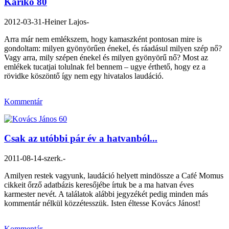
Karikó 80
2012-03-31
-Heiner Lajos-
Arra már nem emlékszem, hogy kamaszként pontosan mire is
gondoltam: milyen gyönyörűen énekel, és ráadásul milyen szép nő?
Vagy arra, mily szépen énekel és milyen gyönyörű nő? Most az
emlékek tucatjai tolulnak fel bennem – ugye érthető, hogy ez a
rövidke köszöntő így nem egy hivatalos laudáció.
Kommentár
Csak az utóbbi pár év a hatvanból...
2011-08-14
-szerk.-
Amilyen restek vagyunk, laudáció helyett mindössze a Café Momus
cikkeit őrző adatbázis keresőjébe írtuk be a ma hatvan éves
karmester nevét. A találatok alábbi jegyzékét pedig minden más
kommentár nélkül közzétesszük. Isten éltesse Kovács Jánost!
Kommentár