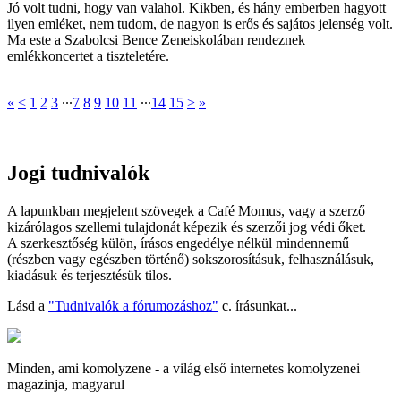
Jó volt tudni, hogy van valahol. Kikben, és hány emberben hagyott
ilyen emléket, nem tudom, de nagyon is erős és sajátos jelenség volt.
Ma este a Szabolcsi Bence Zeneiskolában rendeznek
emlékkoncertet a tiszteletére.
«
<
1
2
3
∙∙∙
7
8
9
10
11
∙∙∙
14
15
>
»
Jogi tudnivalók
A lapunkban megjelent szövegek a Café Momus, vagy a szerző
kizárólagos szellemi tulajdonát képezik és szerzői jog védi őket.
A szerkesztőség külön, írásos engedélye nélkül mindennemű
(részben vagy egészben történő) sokszorosításuk, felhasználásuk,
kiadásuk és terjesztésük tilos.
Lásd a
"Tudnivalók a fórumozáshoz"
c. írásunkat...
Minden, ami komolyzene - a világ első internetes komolyzenei
magazinja, magyarul