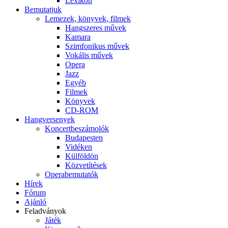
Lexikon
Bemutatjuk
Lemezek, könyvek, filmek
Hangszeres művek
Kamara
Szimfonikus művek
Vokális művek
Opera
Jazz
Egyéb
Filmek
Könyvek
CD-ROM
Hangversenyek
Koncertbeszámolók
Budapesten
Vidéken
Külföldön
Közvetítések
Operabemutatók
Hírek
Fórum
Ajánló
Feladványok
Játék