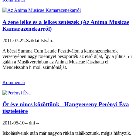
A zene lelke és a lelkes zenészek (Az Anima Musicae
Kamarazenekarról)
2011-07-25
-Sziklai István-
A bécsi Summa Cum Laude Fesztiválon a kamarazenekarok
versenyében nagy fölénnyel besöpörték az első díjat, így a július 5-i
gálán a Musikvereinban az Anima Musicae játszhatta el
Mendelssohn h-moll szimfóniáját.
Kommentár
Öt éve nincs közöttünk - Hangverseny Perényi Éva
tiszteletére
2011-05-10
-- dni --
Iskoláséveink után már nagyon ritkán találkoztunk, mégis hiányzik.