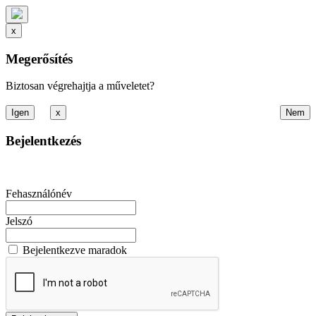
x
Megerősítés
Biztosan végrehajtja a műveletet?
x
Bejelentkezés
Fehasználónév
Jelszó
Bejelentkezve maradok