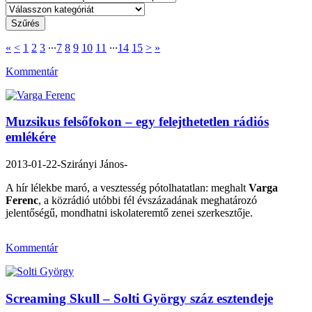
«
<
1
2
3
∙∙∙
7
8
9
10
11
∙∙∙
14
15
>
»
Kommentár
Muzsikus felsőfokon – egy felejthetetlen rádiós
emlékére
2013-01-22
-Szirányi János-
A hír lélekbe maró, a vesztesség pótolhatatlan: meghalt
Varga
Ferenc
, a közrádió utóbbi fél évszázadának meghatározó
jelentőségű, mondhatni iskolateremtő zenei szerkesztője.
Kommentár
Screaming Skull – Solti György száz esztendeje