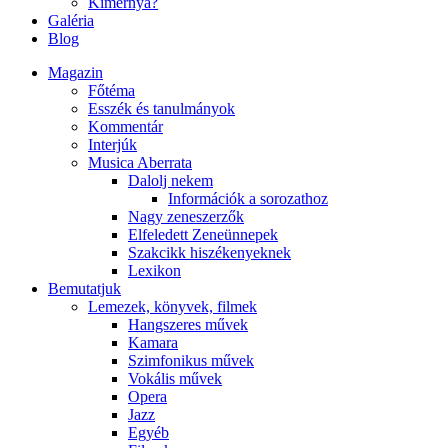
Kimernya?
Galéria
Blog
Magazin
Főtéma
Esszék és tanulmányok
Kommentár
Interjúk
Musica Aberrata
Dalolj nekem
Információk a sorozathoz
Nagy zeneszerzők
Elfeledett Zeneünnepek
Szakcikk hiszékenyeknek
Lexikon
Bemutatjuk
Lemezek, könyvek, filmek
Hangszeres művek
Kamara
Szimfonikus művek
Vokális művek
Opera
Jazz
Egyéb