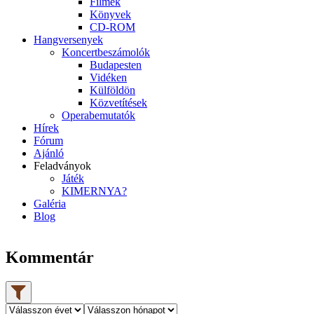
Filmek
Könyvek
CD-ROM
Hangversenyek
Koncertbeszámolók
Budapesten
Vidéken
Külföldön
Közvetítések
Operabemutatók
Hírek
Fórum
Ajánló
Feladványok
Játék
KIMERNYA?
Galéria
Blog
Kommentár
