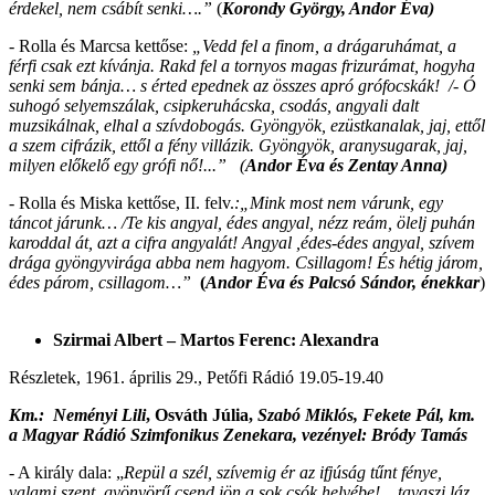
érdekel, nem csábít senki….
”
(
Korondy György, Andor Éva)
-
Rolla és Marcsa kettőse:
„Vedd fel a finom, a drágaruhámat, a
férfi csak ezt kívánja. Rakd fel a tornyos magas frizurámat, hogyha
senki sem bánja… s érted epednek az összes apró grófocskák! /- Ó
suhogó selyemszálak, csipkeruhácska, csodás, angyali dalt
muzsikálnak, elhal a szívdobogás. Gyöngyök, ezüstkanalak, jaj, ettől
a szem cifrázik, ettől a fény villázik. Gyöngyök, aranysugarak, jaj,
milyen előkelő egy grófi nő!...” (
Andor Éva és Zentay Anna)
- Rolla és Miska kettőse, II. felv.
:„Mink most nem várunk, egy
táncot járunk… /Te kis angyal, édes angyal, nézz reám, ölelj puhán
karoddal át, azt a cifra angyalát! Angyal ,édes-édes angyal, szívem
drága gyöngyvirága abba nem hagyom. Csillagom! És hétig járom,
édes párom, csillagom…”
(
Andor Éva és Palcsó Sándor, énekkar
)
Szirmai Albert – Martos Ferenc: Alexandra
Részletek, 1961. április 29., Petőfi Rádió 19.05-19.40
Km.: Neményi Lili
, Osváth Júlia,
Szabó Miklós,
Fekete Pál, km.
a Magyar Rádió Szimfonikus Zenekara, vezényel: Bródy Tamás
- A király dala: „
Repül a szél, szívemig ér az ifjúság tűnt fénye,
valami szent, gyönyörű csend jön a sok csók helyébe!... tavaszi láz,