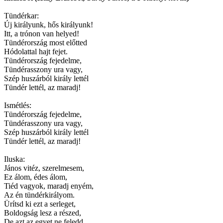
Tündérkar:
Új királyunk, hős királyunk!
Itt, a trónon van helyed!
Tündérország most előtted
Hódolattal hajt fejet.
Tündérország fejedelme,
Tündérasszony ura vagy,
Szép huszárból király lettél
Tündér lettél, az maradj!
Ismétlés:
Tündérország fejedelme,
Tündérasszony ura vagy,
Szép huszárból király lettél
Tündér lettél, az maradj!
Iluska:
János vitéz, szerelmesem,
Ez álom, édes álom,
Tiéd vagyok, maradj enyém,
Az én tündérkirályom.
Ürítsd ki ezt a serleget,
Boldogság lesz a részed,
De azt az egyet ne feledd,