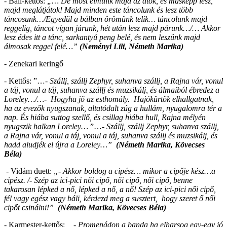
- Báli-kettős:
„… De most elmúlik majd az átok, és másképp lesz,
majd meglátjátok! Majd minden este táncolunk és lesz több
táncosunk…/Egyedül a bálban örömünk telik… táncolunk majd
reggelig, táncot vígan járunk, hét után lesz majd párunk…/…
Akkor
lesz édes itt a tánc, sarkantyú peng belé, és nem leszünk majd
álmosak reggel felé…”
(Neményi Lili, Németh Marika)
-
Zenekari keringő
- Kettős: ”…-
Szállj, szállj Zephyr, suhanva szállj, a Rajna vár, vonul
a táj, vonul a táj, suhanva szállj és muzsikálj, és álmaiból ébredez a
Loreley
…/…-
Hogyha jő az esthomály. Hajókürtök elhallgatnak,
ha az evezők nyugszanak, altatódalt zúg a hullám, nyugalomra tér a
nap. És hiába suttog szellő, és csillag hiába hull, Rajna mélyén
nyugszik halkan Loreley…
”…-
Szállj, szállj Zephyr, suhanva szállj,
a Rajna vár, vonul a táj, vonul a táj, suhanva szállj és muzsikálj, és
hadd aludjék el újra a Loreley…”
(Németh Marika, Kövecses
Béla)
-
Vidám duett:
„- Akkor boldog a cipész… mikor a cipője kész…a
cipész. /- Szép az ici-pici női cipő, női cipő, női cipő, benne
takarosan lépked a nő, lépked a nő, a nő! Szép az ici-pici női cipő,
fél vagy egész vagy báli, kérdezd meg a susztert, hogy szeret ő női
cipőt csinálni!”
(
Németh Marika, Kövecses Béla)
- Karmester-kettős:
„- Promenádon a banda ha elharsog egy-egy jó