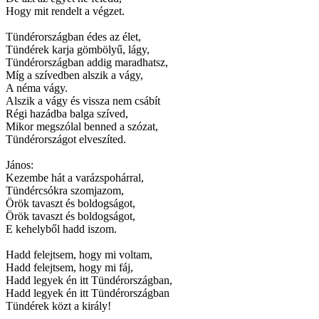
Hogy mit rendelt a végzet.
Tündérországban édes az élet,
Tündérek karja gömbölyű, lágy,
Tündérországban addig maradhatsz,
Míg a szívedben alszik a vágy,
A néma vágy.
Alszik a vágy és vissza nem csábít
Régi hazádba balga szíved,
Mikor megszólal benned a szózat,
Tündérországot elveszíted.
János:
Kezembe hát a varázspohárral,
Tündércsókra szomjazom,
Örök tavaszt és boldogságot,
Örök tavaszt és boldogságot,
E kehelyből hadd iszom.
Hadd felejtsem, hogy mi voltam,
Hadd felejtsem, hogy mi fáj,
Hadd legyek én itt Tündérországban,
Hadd legyek én itt Tündérországban
Tündérek közt a király!