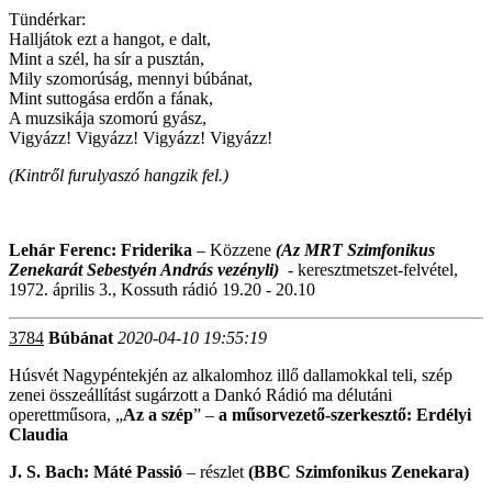
Tündérkar:
Halljátok ezt a hangot, e dalt,
Mint a szél, ha sír a pusztán,
Mily szomorúság, mennyi búbánat,
Mint suttogása erdőn a fának,
A muzsikája szomorú gyász,
Vigyázz! Vigyázz! Vigyázz! Vigyázz!
(Kintről furulyaszó hangzik fel.)
Lehár Ferenc: Friderika
– Közzene
(Az MRT Szimfonikus
Zenekarát Sebestyén András vezényli)
- keresztmetszet-felvétel,
1972. április 3., Kossuth rádió 19.20 - 20.10
3784
Búbánat
2020-04-10 19:55:19
Húsvét Nagypéntekjén az alkalomhoz illő dallamokkal teli, szép
zenei összeállítást sugárzott a Dankó Rádió ma délutáni
operettműsora, „
Az a szép
” –
a műsorvezető-szerkesztő: Erdélyi
Claudia
J. S. Bach: Máté Passió
– részlet
(BBC Szimfonikus Zenekara)