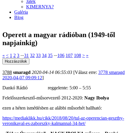
Játék
KIMERNYA?
Galéria
Blog
Operett a magyar rádióban (1949-től
napjainkig)
«
<
1
2
3
∙∙∙
31
32
33
34
35
∙∙∙
106
107
108
>
»
3788
smaragd
2020-04-14 06:55:03
[Válasz erre:
3778 smaragd
2020-04-07 09:09:12
]
Dankó Rádió reggelente: 5:00 – 5:55
Felelősszerkesztő-műsorvezető 2012-2020:
Nagy Ibolya
ezen a héten ismétlésben az alábbi műsorhét hallható:
https://mediaklikk.hu/cikk/2018/08/20/tul-az-operencian-geszthy-
veronikaval-es-zaborszky-kalmannal-34-het/