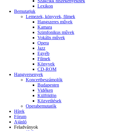
Szakcikk hiszékenyeknek
Lexikon
Bemutatjuk
Lemezek, könyvek, filmek
Hangszeres művek
Kamara
Szimfonikus művek
Vokális művek
Opera
Jazz
Egyéb
Filmek
Könyvek
CD-ROM
Hangversenyek
Koncertbeszámolók
Budapesten
Vidéken
Külföldön
Közvetítések
Operabemutatók
Hírek
Fórum
Ajánló
Feladványok