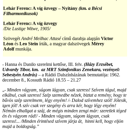
Lehár Ferenc: A víg özvegy – Nyitány
(km. a Bécsi
Filharmonikusok)
Lehár Ferenc: A víg özvegy
/Die Lustige Witwe, 1905/
Szövegét
André Meilhac Attasé
című darabja alapján
Victor
Léon
és
Leo Stein
írták, a magyar dalszövegek
Mérey
Adolf
munkája.
- Hanna és Danilo szerelmi kettőse, III. felv.
(Házy Erzsébet,
Udvardy Tibor, km.
az MRT Szimfonikus Zenekara,
vezényel:
Sebestyén András)
– a Rádió Dalszínházának bemutatója: 1962.
december 8., Kossuth Rádió 18.55 – 21.27
„-
Minden vágyam, súgom lágyan, csak szeress! Szívem tágul, majd
elkábul, csak szeress! Szép szemedbe nézek, biztat a remény, hogy te
bűvös szép szerelmem, légy enyém! /- Dalod szívemhez szól! Jólesik,
igen jól! A szív csak ver szegény és arra kér, hogy légy enyém!
Némán elhallgat a száj, de mégis minden zengi már: szeretlek téged
én és vágyom rád!/ - Minden vágyam, súgom lágyan, csak
szeress!... /Minden érintésed szívem járja át, hinni kell, hogy eljön
majd a boldogság.”