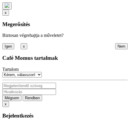
x
Megerősítés
Biztosan végrehajtja a műveletet?
x
Café Momus tartalmak
Tartalom
Mégsem
Rendben
x
Bejelentkezés