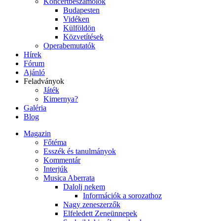
Koncertbeszámolók
Budapesten
Vidéken
Külföldön
Közvetítések
Operabemutatók
Hírek
Fórum
Ajánló
Feladványok
Játék
Kimernya?
Galéria
Blog
Magazin
Főtéma
Esszék és tanulmányok
Kommentár
Interjúk
Musica Aberrata
Dalolj nekem
Információk a sorozathoz
Nagy zeneszerzők
Elfeledett Zeneünnepek