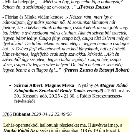
- Minka belépője
„… Miért van úgy, hogy néha fáj a boldogság?
Sejtem én, a szótlanság az orvosság…”
„
(Petress Zsuzsa)
- Flórián és Minka vidám kettőse „-
Nézzen rám, mert így a
bátorságom, így máris jobban nő. Jó sorsunkat láthatom hát
jóelőre, kéz a kézben élünk boldogan, csókot kérek arcom jobb vagy
bal felére, s gyávaságom máris elsuhan. Akit én szívemből szeretek,
legyen bátor leány. Csupa fény, csupa báj, csupa tűz! Szívem mélyén
ilyet kíván! De talán nekem ez nem elég… legyen benne a csillagos
ég!.../- Gyáva férfi vőlegénynek nem kell lányoknak, hát ez érthető.
Hímez-hámoz, legfeljebb csak szép szavakkal kérkedő…Akit én
szívemből úgy szeretek, legyen bátor legény! Csupa hév, csupa
sárm, csupa tűz legyen szíve helyén! De talán nekem ez sem elég…
legyen benne a csillagos ég!...”
(Petress Zsuzsa és Rátonyi Róbert)
Szirnai Albert: Mágnás Miska
- Nyitány
(A Magyar Rádió
Szimfonikus Zenekarát Bródy Tamás vezényli)
- 1961. május
30., Kossuth adó, 20.25 - 21.30. a Rádió Keresztmetszet-
felvételéről
3786
Búbánat
2020-04-12 22:49:56
Lehár-operettekből hallottunk részleteket ma, Húsvétvasárnap, a
Dankó Rádió Az a szép
című műsorában (18 és 19 óra között):