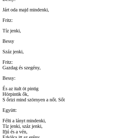
Járt oda majd mindenki,
Fritz:
Tíz jenki,
Bessy
Száz jenki,
Fritz:
Gazdag és szegény,
Bessy:
És az italt öt pintig
Hörpintik ők,
S őrizi mind szörnyen a nőt. Sőt
Együtt:
Félti a lányt mindenki,
Tíz jenki, száz jenki,
Ifjú és a vén,
Erkölcs itt az erény,