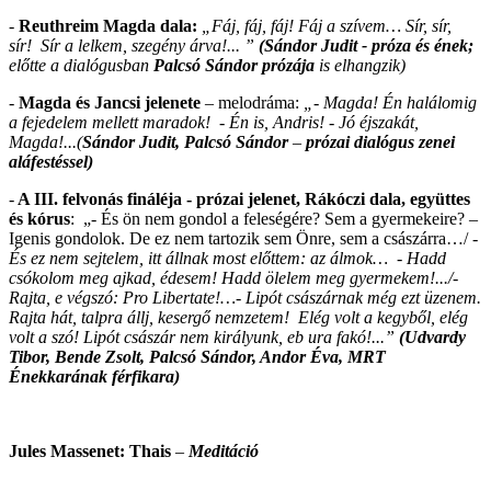
-
Reuthreim Magda dala:
„Fáj, fáj, fáj! Fáj a szívem… Sír, sír,
sír! Sír a lelkem, szegény árva!... ”
(Sándor Judit -
próza és ének;
előtte a dialógusban
Palcsó Sándor prózája
is elhangzik)
-
Magda és Jancsi jelenete
– melodráma:
„- Magda! Én halálomig
a fejedelem mellett maradok! - Én is, Andris! - Jó éjszakát,
Magda!...(
Sándor Judit, Palcsó Sándor
–
prózai dialógus zenei
aláfestéssel)
-
A III. felvonás fináléja - prózai jelenet, Rákóczi dala, együttes
és kórus
: „
-
És ön nem gondol a feleségére? Sem a gyermekeire? –
Igenis gondolok. De ez nem tartozik sem Önre, sem a császárra…/
-
És ez nem sejtelem, itt állnak most előttem: az álmok… - Hadd
csókolom meg ajkad, édesem! Hadd ölelem meg gyermekem!.../-
Rajta, e végszó: Pro Libertate!…- Lipót császárnak még ezt üzenem.
Rajta hát, talpra állj, kesergő nemzetem! Elég volt a kegyből, elég
volt a szó! Lipót császár nem királyunk, eb ura fakó!...”
(Udvardy
Tibor, Bende Zsolt,
Palcsó Sándor, Andor Éva, MRT
Énekkarának férfikara)
Jules Massenet: Thais
–
Meditáció