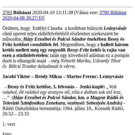
3783
Búbánat
2020-04-10 13:11:38
[Válasz erre:
3780 Búbánat
2020-04-08 20:27:33
]
Örültem, hogy Erdélyi Claudia a korábban hiányolt
Leányvásár
című operett teljes rádiófelvételéről részleteket szerkesztett be
műsorába;
Házy Erzsébet és Palcsó Sándor
énekében Bessy és
Fritz kettősei csendültek fel
. Megemlítem, hogy a
hallott három
kettős mellett még egy
negyedik Bessy-Fritz kettős
is rajta van
ezen a stúdiófelvételen
; talán egy következő adásban ez a pompás
duett is elhangzik majd - még
Németh Marika, Udvardy Tibor
és Bilicsi Tivadar dalszámait is várva.
Jacobi Viktor – Bródy Miksa – Martos Ferenc: Leányvásár
- Bessy és Fritz kettőse, 3. felvonás - Jenki-kuplé:
„Volt
valahol, élt valahol egy aranyos nő, róla e dalban sok szó lesz,
…”
(
Házy Erzsébet és Palcsó Sándor, km. a Magyar Rádió és
Televízió Szimfonikus Zenekara, vezényel: Sebestyén András)
-
Rádió Dalszínháza bemutatója: 1964. július 18., Kossuth Rádió,
20.52 – 23.33
1. vers
Fritz: