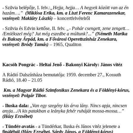
-
Szilvia belépője, I. felv.:
„Hejja, hejja… A hegyek között van az én
hazám….”
(Miklósa Erika, km. a Liszt Ferenc
Kamarazenekar,
vezényel: Makláry László)
–
koncertfelvételről
- Szilvia és Edvin kettőse, II. felv.
„- Pohár csengett, zene zengett…
/Emlékszel még? Jut még eszedbe a múltunk?...”
(Németh Marika
és Baksay Árpád, km. a Fővárosi Operettszínház Zenekara,
vezényel: Bródy Tamás)
–
1965, Qualiton
Kacsóh Pongrác - Heltai Jenő - Bakonyi Károly: János vitéz
A Rádió Dalszínháza bemutatója: 1959. december 27., Kossuth
Rádió, 18.40 – 21.05
Km. a Magyar Rádió Szimfonikus Zenekara és a Földényi-kórus,
vezényel: Polgár Tibor.
- Iluska dala:
„
Van egy szegény kis árva lány. Nincs apja, nincsen
anyja…/A kis patakban a leányka fehér ruháját mossa-mossa…”
(Házy Erzsébet)
- Tündér-avatás
- a Tündérkar, Iluska és János vitéz jelenete a
fináléból
(Házy Erzsébet, Sárdy János, a
Földényi-kórus)