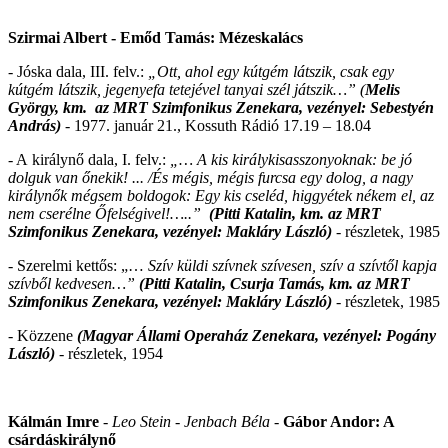
Szirmai Albert - Emőd Tamás: Mézeskalács
- Jóska dala, III. felv.:
„Ott, ahol egy kútgém látszik, csak egy
kútgém látszik, jegenyefa tetejével tanyai szél játszik…” (
Melis
György,
km. az MRT Szimfonikus Zenekara, vezényel: Sebestyén
András)
-
1977. január 21., Kossuth Rádió 17.19 – 18.04
- A
királynő dala, I. felv.:
„… A kis királykisasszonyoknak: be jó
dolguk van őnekik! ... /És mégis, mégis furcsa egy dolog, a nagy
királynők mégsem boldogok: Egy kis cseléd, higgyétek nékem el, az
nem cserélne Őfelségivel!…..”
(Pitti Katalin, km. az MRT
Szimfonikus Zenekara, vezényel: Makláry László)
-
részletek, 1985
- Szerelmi kettős: „…
Szív küldi szívnek szívesen, szív a szívtől kapja
szívből kedvesen…”
(Pitti Katalin, Csurja Tamás,
km. az MRT
Szimfonikus Zenekara, vezényel: Makláry László)
-
részletek, 1985
- Közzene
(
Magyar Állami Operaház Zenekara, vezényel: Pogány
László)
- részletek, 1954
Kálmán Imre
- Leo Stein - Jenbach Béla -
Gábor Andor: A
csárdáskirálynő