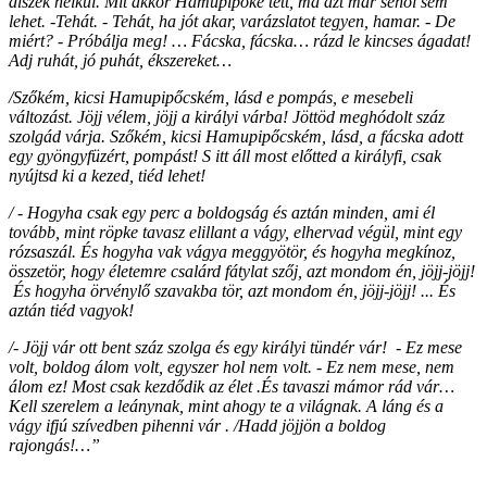
díszek nélkül. Mit akkor Hamupipőke tett, ma azt már sehol sem
lehet. -Tehát. - Tehát, ha jót akar, varázslatot tegyen, hamar. - De
miért? - Próbálja meg! … Fácska, fácska… rázd le kincses ágadat!
Adj ruhát, jó puhát, ékszereket…
/Szőkém, kicsi Hamupipőcském, lásd e pompás, e mesebeli
változást. Jöjj vélem, jöjj a királyi várba! Jöttöd meghódolt száz
szolgád várja. Szőkém, kicsi Hamupipőcském, lásd, a fácska adott
egy gyöngyfüzért, pompást! S itt áll most előtted a királyfi, csak
nyújtsd ki a kezed, tiéd lehet!
/ - Hogyha csak egy perc a boldogság és aztán minden, ami él
tovább, mint röpke tavasz elillant a vágy, elhervad végül, mint egy
rózsaszál. És hogyha vak vágya meggyötör, és hogyha megkínoz,
összetör,
hogy életemre csalárd fátylat szőj,
azt mondom én, jöjj-jöjj!
És hogyha örvénylő szavakba tör, azt mondom én, jöjj-jöjj! ... És
aztán tiéd vagyok!
/- Jöjj vár ott bent száz szolga és egy királyi tündér vár! - Ez mese
volt, boldog álom volt, egyszer hol nem volt. - Ez nem mese, nem
álom ez! Most csak kezdődik az élet .És tavaszi mámor rád vár…
Kell szerelem a leánynak, mint ahogy te a világnak. A láng és a
vágy ifjú szívedben pihenni vár . /Hadd jöjjön a boldog
rajongás!…”