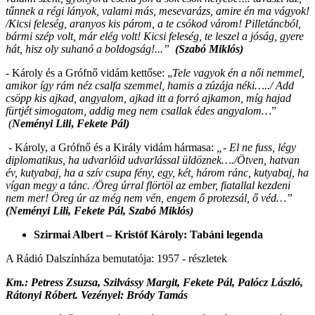
tűnnek a régi lányok, valami más, mesevarázs, amire én ma vágyok!
/Kicsi feleség, aranyos kis párom, a te csókod várom! Pilletáncból,
bármi szép volt, már elég volt! Kicsi feleség, te leszel a jóság, gyere
hát, hisz oly suhanó a boldogság!...”
(Szabó Miklós)
- Károly és a Grófnő vidám kettőse: „
Tele vagyok én a női nemmel,
amikor így rám néz csalfa szemmel, hamis a zúzája néki…../ Add
csöpp kis ajkad, angyalom, ajkad itt a forró ajkamon, míg hajad
fürtjét simogatom, addig meg nem csallak édes angyalom…
”
(
Neményi Lili
,
Fekete Pál)
- Károly, a Grófnő és a Király vidám hármasa:
„- El ne fuss, légy
diplomatikus, ha udvarlóid udvarlással üldöznek…./Ötven, hatvan
év, kutyabaj, ha a szív csupa fény, egy, két, három ránc, kutyabaj, ha
vígan megy a tánc. /Öreg úrral flörtöl az ember, fiatallal kezdeni
nem mer! Öreg úr az még nem vén, engem ő protezsál, ő véd…”
(Neményi Lili, Fekete Pál, Szabó Miklós)
Szirmai Albert – Kristóf Károly: Tabáni legenda
A Rádió Dalszínháza bemutatója: 1957 - részletek
Km.: Petress Zsuzsa, Szilvássy Margit, Fekete Pál, Palócz László,
Rátonyi Róbert. Vezényel: Bródy Tamás