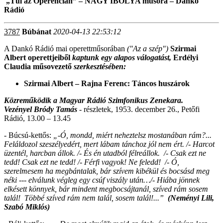
„Túl az Óperencián” – NAGY IBOLYA műsora – Dankó
Rádió
3787
Búbánat
2020-04-13 22:53:12
A Dankó Rádió mai operettműsorában
("Az a szép")
Szirmai
Albert operettjeiből
kaptunk egy alapos válogatást,
Erdélyi
Claudia műsovezető
szerkesztésében:
Szirmai Albert – Rajna Ferenc: Táncos huszárok
K
özreműködik a Magyar Rádió Szimfonikus Zenekara.
Vezényel Bródy Tamás
-
részletek, 1953. december 26., Petőfi
Rádió, 13.00 – 13.45
-
Búcsú-kettős:
„-
Ó, mondd, miért neheztelsz mostanában rám?...
Feláldozol szeszélyedért, mert lábam tánchoz jól nem ért. /- Harcot
üzentél, harcban állok. /- És én utadból félreállok. /- Csak ezt ne
tedd! Csak ezt ne tedd! /- Férfi vagyok! Ne feledd! /-
Ó,
szerelmesem ha megbántalak, bár szívem kibékül és bocsásd meg
néki --- elválunk végleg egy csúf viszály után…/- Hiába jönnek
elkésett könnyek, bár mindent megbocsájtanál, szíved rám sosem
talál! Többé szíved rám nem talál, sosem talál!...”
(Neményi Lili,
Szabó Miklós)