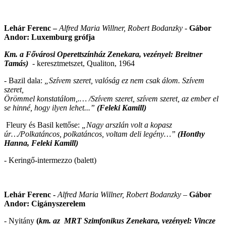
Lehár Ferenc –
Alfred Maria Willner, Robert Bodanzky -
Gábor
Andor: Luxemburg grófja
Km. a Fővárosi Operettszínház Zenekara, vezényel: Breitner
Tamás)
-
keresztmetszet, Qualiton, 1964
-
Bazil dala:
„Szívem szeret, valóság ez nem csak álom. Szívem
szeret,
Örömmel konstatálom,.… /Szívem szeret, szívem szeret, az ember el
se hinné, hogy ilyen lehet...
”
(Feleki Kamill)
Fleury és Basil kettőse:
„Nagy arszlán volt a kopasz
úr…/Polkatáncos, polkatáncos, voltam deli legény…”
(Honthy
Hanna, Feleki Kamill)
- Keringő-intermezzo (balett)
Lehár Ferenc -
Alfred Maria Willner, Robert Bodanzky
–
Gábor
Andor:
Cigányszerelem
- Nyitány
(
km. az MRT Szimfonikus Zenekara, vezényel: Vincze