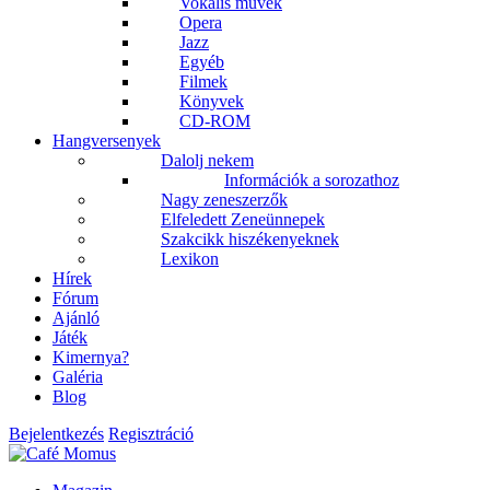
Vokális művek
Opera
Jazz
Egyéb
Filmek
Könyvek
CD-ROM
Hangversenyek
Dalolj nekem
Információk a sorozathoz
Nagy zeneszerzők
Elfeledett Zeneünnepek
Szakcikk hiszékenyeknek
Lexikon
Hírek
Fórum
Ajánló
Játék
Kimernya?
Galéria
Blog
Bejelentkezés
Regisztráció