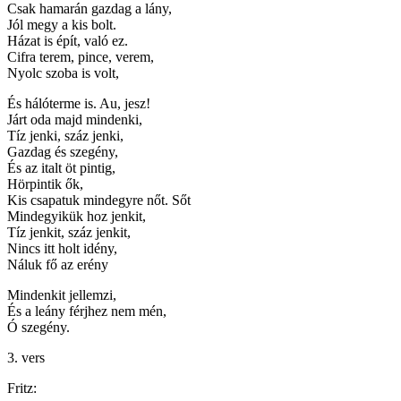
Csak hamarán gazdag a lány,
Jól megy a kis bolt.
Házat is épít, való ez.
Cifra terem, pince, verem,
Nyolc szoba is volt,
És hálóterme is. Au, jesz!
Járt oda majd mindenki,
Tíz jenki, száz jenki,
Gazdag és szegény,
És az italt öt pintig,
Hörpintik ők,
Kis csapatuk mindegyre nőt. Sőt
Mindegyikük hoz jenkit,
Tíz jenkit, száz jenkit,
Nincs itt holt idény,
Náluk fő az erény
Mindenkit jellemzi,
És a leány férjhez nem mén,
Ó szegény.
3. vers
Fritz: