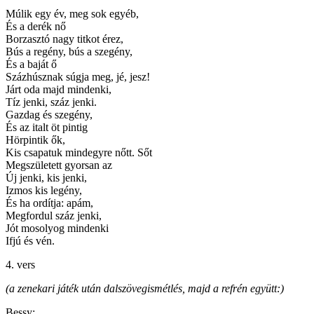
Múlik egy év, meg sok egyéb,
És a derék nő
Borzasztó nagy titkot érez,
Bús a regény, bús a szegény,
És a baját ő
Százhúsznak súgja meg, jé, jesz!
Járt oda majd mindenki,
Tíz jenki, száz jenki.
Gazdag és szegény,
És az italt öt pintig
Hörpintik ők,
Kis csapatuk mindegyre nőtt. Sőt
Megszületett gyorsan az
Új jenki, kis jenki,
Izmos kis legény,
És ha ordítja: apám,
Megfordul száz jenki,
Jót mosolyog mindenki
Ifjú és vén.
4. vers
(a zenekari játék után dalszövegismétlés, majd a refrén együtt:)
Bessy: