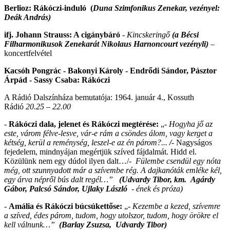
Berlioz: Rákóczi-induló (
Duna Szimfonikus Zenekar, vezényel:
Deák András)
ifj. Johann Strauss: A cigánybáró
-
Kincskeringő
(a Bécsi
Filharmonikusok Zenekarát Nikolaus Harnoncourt
vezényli)
–
koncertfelvétel
Kacsóh Pongrác - Bakonyi Károly - Endrődi Sándor, Pásztor
Árpád - Sassy Csaba:
Rákóczi
A Rádió Dalszínháza bemutatója: 1964. január 4., Kossuth
Rádió
20.25 – 22.00
-
Rákóczi dala, jelenet és Rákóczi megtérése:
„-
Hogyha jő az
este, várom félve-lesve, vár-e rám a csöndes álom, vagy kerget a
kétség, kerül a reménység, leszel-e az én párom?...
/
- Nagyságos
fejedelem, mindnyájan megértjük szíved fájdalmát. Hidd el.
Közülünk nem egy dúdol ilyen dalt…/-
Fülembe csendül egy nóta
még, ott szunnyadott már a szívembe rég. A dajkanóták emléke kél,
egy árva népről bús dalt regél…”
(Udvardy Tibor,
km. Agárdy
Gábor, Palcsó Sándor, Ujlaky László
- ének és próza)
-
Amália és Rákóczi búcsúkettőse:
„-
Kezembe a kezed, szívemre
a szíved, édes párom, tudom, hogy utolszor, tudom, hogy örökre el
kell válnunk…”
(Barlay Zsuzsa, Udvardy Tibor)