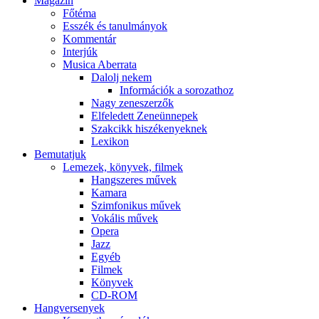
Magazin
Főtéma
Esszék és tanulmányok
Kommentár
Interjúk
Musica Aberrata
Dalolj nekem
Információk a sorozathoz
Nagy zeneszerzők
Elfeledett Zeneünnepek
Szakcikk hiszékenyeknek
Lexikon
Bemutatjuk
Lemezek, könyvek, filmek
Hangszeres művek
Kamara
Szimfonikus művek
Vokális művek
Opera
Jazz
Egyéb
Filmek
Könyvek
CD-ROM
Hangversenyek