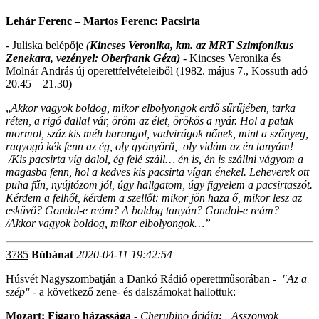
Lehár Ferenc – Martos Ferenc: Pacsirta
- Juliska belépője
(
Kincses Veronika,
km. az MRT Szimfonikus
Zenekara, vezényel: Oberfrank Géza)
- Kincses Veronika és
Molnár András új operettfelvételeiből (1982. május 7., Kossuth adó
20.45 – 21.30)
„
Akkor vagyok boldog, mikor elbolyongok erdő sűrűjében, tarka
réten, a rigó dallal vár, öröm az élet, örökös a nyár. Hol a patak
mormol, száz kis méh barangol, vadvirágok nőnek, mint a szőnyeg,
ragyogó kék fenn az ég, oly gyönyörű, oly vidám az én tanyám!
/Kis pacsirta víg dalol, ég felé száll… én is, én is szállni vágyom a
magasba fenn, hol a kedves kis pacsirta vígan énekel. Leheverek ott
puha fűn, nyújtózom jól, úgy hallgatom, úgy figyelem a pacsirtaszót.
Kérdem a felhőt, kérdem a szellőt: mikor jön haza ő, mikor lesz az
esküvő? Gondol-e reám? A boldog tanyán? Gondol-e reám?
/Akkor vagyok boldog, mikor elbolyongok…”
3785
Búbánat
2020-04-11 19:42:54
Húsvét Nagyszombatján a Dankó Rádió operettműsorában -
"Az a
szép"
- a következő zene- és dalszámokat hallottuk:
Mozart: Figaro házassága
-
Cherubino áriája
:
„Asszonyok,