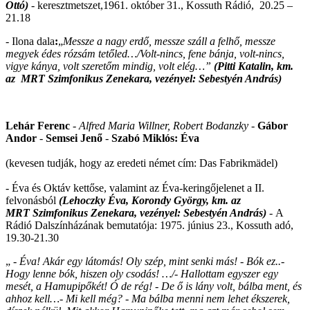
Ottó)
-
keresztmetszet,1961. október 31., Kossuth Rádió, 20.25 –
21.18
-
Ilona dala
:
„
Messze a nagy erdő, messze száll a felhő, messze
megyek édes rózsám tetőled…/Volt-nincs, fene bánja, volt-nincs,
vigye kánya, volt szeretőm mindig, volt elég…”
(Pitti Katalin, km.
az MRT Szimfonikus Zenekara, vezényel:
Sebestyén András)
Lehár Ferenc
-
Alfred Maria
Willner
, Robert Bodanzky
-
Gábor
Andor
-
Semsei Jenő
-
Szabó Miklós: Éva
(kevesen tudják, hogy az eredeti német cím: Das Fabrikmädel)
- Éva és Oktáv kettőse, valamint az Éva-keringőjelenet a II.
felvonásból
(Lehoczky Éva, Korondy György,
km. az
MRT
Szimfonikus Zenekara, vezényel: Sebestyén András)
-
A
Rádió Dalszínházának bemutatója: 1975. június 23., Kossuth adó,
19.30-21.30
„ -
Éva! Akár egy látomás! Oly szép, mint senki más! - Bók ez..-
Hogy lenne bók, hiszen oly csodás! …/- Hallottam egyszer egy
mesét, a Hamupipőkét! Ó de rég! - De ő is lány volt, bálba ment, és
ahhoz kell…- Mi kell még? - Ma bálba menni nem lehet ékszerek,