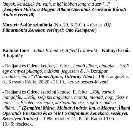
lányok,
kérdezlek én: vajh, mitől lobban lángra a szív?...
”
(
Zempléni Mária, a Magyar Állami Operaház Zenekarát Kórodi
András vezényli)
Mozart: A-dúr szimfónia
(No. 29, K 201.) - részlet
(
Új
Filharmónia Zenekar,
vezényel: Otto Klemperer
)
Kálmán Imre
-
Julius Brammer, Alfred Grünwald –
Kulinyi Ernő:
A bajadér
- Radjami és Odette kettőse, I. felv.:
„Lengő liliom, gingallo… Szólt
egy aranyos pillangó, mátkám, jegyesem ő…/- Dzsajpur
csodakertjén…”
(Vámos Ágnes, Udvardy Tibor)
- 1962. augusztus
8., Kossuth Rádió, 20.20 - 21.10., kereszmetszet-felvétel
-
Radjami és Odette szerelmi kettőse, II. felv.:
„Jöjj, várnak
mangófák….Szólj, szép kis angyalom, mondd, mondd, hogy jössz-e
már… /- Éjsötét e szempár, kárhozatba visz, sugároz, akár a
villám…”
(Zempléni Mária,
Molnár András, km. a Magyar Állami
Operaház Énekkara és az MRT Szimfonikus Zenekara,
vezényel:
Sebestyén András)
-
1988. október 27., Petőfi Rádió 19.05 –
19.45;
részletek.