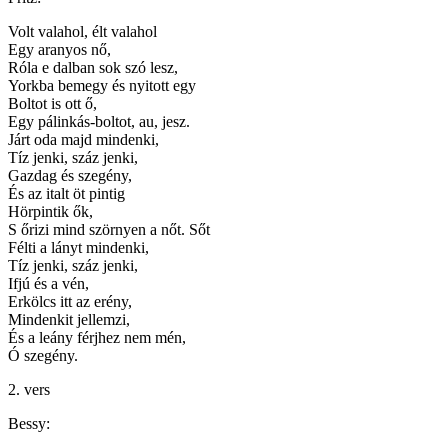
Volt valahol, élt valahol
Egy aranyos nő,
Róla e dalban sok szó lesz,
Yorkba bemegy és nyitott egy
Boltot is ott ő,
Egy pálinkás-boltot, au, jesz.
Járt oda majd mindenki,
Tíz jenki, száz jenki,
Gazdag és szegény,
És az italt öt pintig
Hörpintik ők,
S őrizi mind szörnyen a nőt. Sőt
Félti a lányt mindenki,
Tíz jenki, száz jenki,
Ifjú és a vén,
Erkölcs itt az erény,
Mindenkit jellemzi,
És a leány férjhez nem mén,
Ó szegény.
2. vers
Bessy: