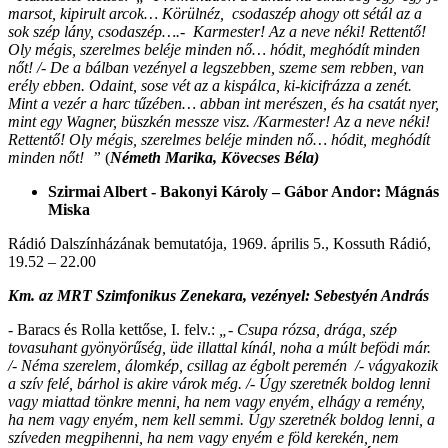
marsot, kipirult arcok… Körülnéz, csodaszép ahogy ott sétál az a
sok szép lány, csodaszép….- Karmester! Az a neve néki! Rettentő!
Oly mégis, szerelmes beléje minden nő… hódit, meghódít minden
nőt! /- De a bálban vezényel a legszebben, szeme sem rebben, van
erély ebben. Odaint, sose vét az a kispálca, ki-kicifrázza a zenét.
Mint a vezér a harc tűzében… abban int merészen, és ha csatát nyer,
mint egy Wagner, büszkén messze visz. /Karmester! Az a neve néki!
Rettentő! Oly mégis, szerelmes beléje minden nő… hódit, meghódít
minden nőt! ”
(
Németh Marika, Kövecses Béla)
Szirmai Albert - Bakonyi Károly – Gábor Andor: Mágnás
Miska
Rádió Dalszínházának bemutatója, 1969. április 5., Kossuth Rádió,
19.52 – 22.00
Km. az MRT Szimfonikus Zenekara, vezényel: Sebestyén András
- Baracs és Rolla kettőse, I. felv.:
„-
Csupa rózsa, drága, szép
tovasuhant gyönyörűség,
üde illattal kínál, noha a múlt befödi már.
/- Néma szerelem, álomkép, csillag az égbolt peremén /- vágyakozik
a szív felé, bárhol is akire várok még. /- Úgy szeretnék boldog lenni
vagy miattad tönkre menni, ha nem vagy enyém, elhágy a remény,
ha nem vagy enyém, nem kell semmi. Úgy szeretnék boldog lenni, a
szíveden megpihenni, ha nem vagy enyém e föld kerekén, nem