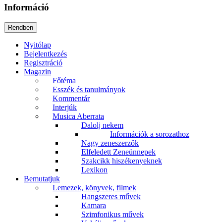
Információ
Nyitólap
Bejelentkezés
Regisztráció
Magazin
Főtéma
Esszék és tanulmányok
Kommentár
Interjúk
Musica Aberrata
Dalolj nekem
Információk a sorozathoz
Nagy zeneszerzők
Elfeledett Zeneünnepek
Szakcikk hiszékenyeknek
Lexikon
Bemutatjuk
Lemezek, könyvek, filmek
Hangszeres művek
Kamara
Szimfonikus művek