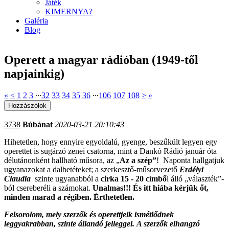
Játék
KIMERNYA?
Galéria
Blog
Operett a magyar rádióban (1949-től
napjainkig)
«
<
1
2
3
∙∙∙
32
33
34
35
36
∙∙∙
106
107
108
>
»
3738
Búbánat
2020-03-21 20:10:43
Hihetetlen, hogy ennyire egyoldalú, gyenge, beszűkült legyen egy
operettet is sugárzó zenei csatorna, mint a Dankó Rádió január óta
délutánonként hallható műsora, az „
Az a szép”
! Naponta hallgatjuk
ugyanazokat a dalbetéteket; a szerkesztő-műsorvezető
Erdélyi
Claudia
szinte ugyanabból a
cirka 15 - 20 címbő
l álló „választék”-
ból csereberéli a számokat.
Unalmas!!! És itt hiába kérjük őt,
minden marad a régiben. Érthetetlen.
Felsorolom, mely szerzők és operettjeik ismétlődnek
leggyakrabban, szinte állandó jelleggel. A szerzők elhangzó