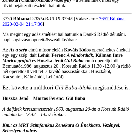
Zenekart Claudio Abbado vezényli)
-
a zeneműnek
most egy
rövid bejátszott részletét hallottuk.
3730
Búbánat
2020-03-13 19:37:45
[Válasz erre:
3657 Búbánat
2020-02-04 21:17:36
]
Ma megint egy adásismétlést hallhattunk a Dankó Rádió délutáni,
napi sugárzású operett-összeállításában:
Az
Az a szép
című műsor elején
Kováts Kolos
operaénekes
énekelt
egy-egy szép dalt
Lehár Ferenc
A vándordiák
, Kálmán Imre
Marica grófnő
és
Huszka Jenő
Gül Baba
című operettjeiből.
Bemutató:1986. augusztus 20., Kossuth Rádió 11.30 -12.00 (a rádió
hét operettdalt vett fel a kiváló basszistánkkal: Huszkától,
Kacsóhtól, Kálmántól, Lehártól).
Ezt követte a múltkori
Gül Baba-blokk
megismétlése is:
Huszka Jenő – Martos Ferenc: Gül Baba
A daljáték keresztmetszetét 1963. augusztus 20-án a Kossuth Rádió
mutatta be, 13.42 – 14.57 órakor.
Km.: az MRT Szimfonikus Zenekara és Énekkara. Vezényel:
Sebestyén András