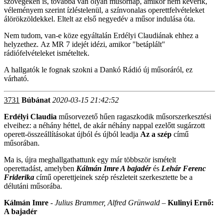
szövegeken is, továbbá van olyan műsornap, amikor nem keverik,
véleményem szerint ízléstelenül, a színvonalas operettfelvételeket
álörökzöldekkel. Eltelt az első negyedév a műsor indulása óta.
Nem tudom, van-e köze egyáltalán Erdélyi Claudiának ehhez a
helyzethez. Az MR 7 idejét idézi, amikor "betáplált"
rádiófelvételeket ismételtek.
A hallgatók le fognak szokni a Dankó Rádió új műsoráról, ez
várható.
3731
Búbánat
2020-03-15 21:42:52
Erdélyi Claudia
műsorvezető hűen ragaszkodik műsorszerkesztési
elveihez: a néhány héttel, de akár néhány nappal ezelőtt sugárzott
operett-összeállításokat újból és újból leadja
Az a szép
című
műsorában.
Ma is, újra meghallgathattunk egy már többször ismételt
operettadást, amelyben
Kálmán Imre A bajadér
és
Lehár Ferenc
Friderika
című operettjeinek szép részleteit szerkesztette be
a
délutáni műsorába.
Kálmán Imre
-
Julius Brammer, Alfred Grünwald –
Kulinyi Ernő:
A bajadér