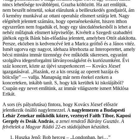
nincs lehetősége továbblépni, Grazba költözött. Ha azt említjük,
nem beszélt németül, sokat elárulunk a beilleszkedés gondjairól, ám
ő kemény munkával az ottani operaház elismert sztárja lett. Nagy
elégtételt jelentett számára, hogy operaénekesként, hiszen itthon
egyszerűen nem fogadták el, hogy egy táncdalénekesből is lehet a
nehéz műfajnak elismert képviselője. Kivételt a Szegedi szabadtéri
játékok egyik Bánk bán-előadása jelentett, amelyben Ottót alakította.
Persze, eközben is kedvencévé lett a Marica grófnő és a János vitéz.
Ismét ugorva egy nagyot, idehaza létrehozta az Interoperettet, amely
bécsi mintára immár tizennégy éve működik sikeresen, egyaránt
szolgálva idegenforgalmi látványosságként és kuriózumként. Évi
száz koncert, közte az újévi szuperkoncert — Kovács József
igazgatásával. „Hazánk, ez a kis ország az operett hazája és
bölcsője” — vallja. Manapság már nem énekel ezeken a
koncerteken, inkább tanít. S, hogy kik kerültek ki iskolájából?
Csupán egy nevet említünk, az immár világszerte ismert Miklósa
Erikát.
A sors (és pályafutása) fintora, hogy Kovács József először
jelentkezik önálló nagylemezzel. A
nagylemezen a Budapesti
Lehár Zenekar működik közre, vezényel Faith Tibor, Kaposi
Gergely és Deák András
,
a zenei rendező Bárány Gusztáv. A
felvételek a Magyar Rádió 22-es stúdiójában készültek.
Huszka Jenő: Bob herceg – „Londonban, hej…”