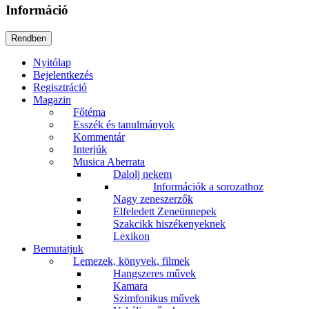
Információ
Nyitólap
Bejelentkezés
Regisztráció
Magazin
Főtéma
Esszék és tanulmányok
Kommentár
Interjúk
Musica Aberrata
Dalolj nekem
Információk a sorozathoz
Nagy zeneszerzők
Elfeledett Zeneünnepek
Szakcikk hiszékenyeknek
Lexikon
Bemutatjuk
Lemezek, könyvek, filmek
Hangszeres művek
Kamara
Szimfonikus művek