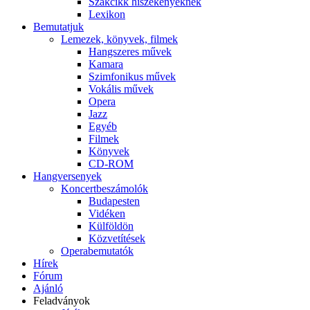
Szakcikk hiszékenyeknek
Lexikon
Bemutatjuk
Lemezek, könyvek, filmek
Hangszeres művek
Kamara
Szimfonikus művek
Vokális művek
Opera
Jazz
Egyéb
Filmek
Könyvek
CD-ROM
Hangversenyek
Koncertbeszámolók
Budapesten
Vidéken
Külföldön
Közvetítések
Operabemutatók
Hírek
Fórum
Ajánló
Feladványok