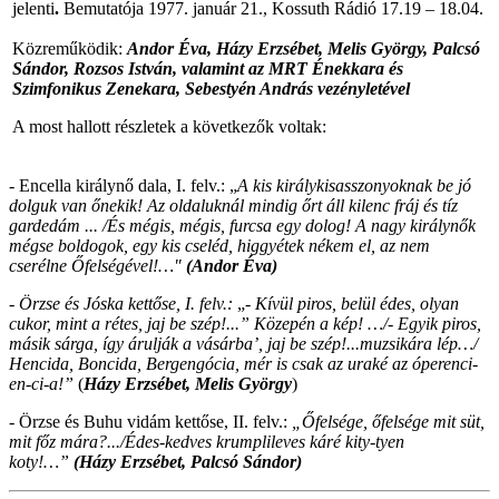
jelenti
.
Bemutatója 1977. január 21., Kossuth Rádió 17.19 – 18.04.
Közreműködik:
Andor Éva, Házy Erzsébet, Melis György, Palcsó
Sándor, Rozsos István, valamint az MRT Énekkara és
Szimfonikus Zenekara, Sebestyén András vezényletével
A most hallott részletek a következők voltak:
- Encella királynő dala, I. felv.: „
A kis királykisasszonyoknak be jó
dolguk van őnekik! Az oldaluknál mindig őrt áll kilenc fráj és tíz
gardedám ... /És mégis, mégis, furcsa egy dolog! A nagy királynők
mégse boldogok, egy kis cseléd, higgyétek nékem el, az nem
cserélne Őfelségével!…"
(Andor Éva)
- Örzse és Jóska kettőse, I. felv.:
„-
Kívül piros, belül édes, olyan
cukor, mint a rétes, jaj be szép!...” Közepén a kép! …/- Egyik piros,
másik sárga, így árulják a vásárba’, jaj be szép!...muzsikára lép…/
Hencida, Boncida, Bergengócia, mér is csak az uraké az óperenci-
en-ci-a!”
(
Házy Erzsébet, Melis György
)
- Örzse és Buhu vidám kettőse, II. felv.:
„Őfelsége, őfelsége mit süt,
mit főz mára?.../Édes-kedves krumplileves káré kity-tyen
koty!…”
(Házy Erzsébet, Palcsó Sándor)