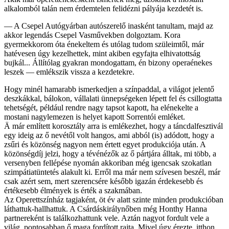
alkalomból talán nem érdemtelen felidézni pályája kezdetét is.
— A Csepel Autógyárban autószerelő inasként tanultam, majd az
akkor legendás Csepel Vasművekben dolgoztam. Kora
gyermekkorom óta énekeltem és utólag tudom szüleimtől, már
hatévesen úgy kezelhettek, mint akiben egyfajta elhivatottság
bujkál... Állítólag gyakran mondogattam, én bizony operaénekes
leszek — emlékszik vissza a kezdetekre.
Hogy minél hamarabb ismerkedjen a színpaddal, a világot jelentő
deszkákkal, bálokon, vállalati ünnepségeken lépett fel és csillogtatta
tehetségét, például rendre nagy tapsot kapott, ha elénekelte a
mostani nagylemezen is helyet kapott Sorrentói emléket.
Ä már említett korosztály arra is emlékezhet, hogy a táncdalfesztivál
egy ideig az ő nevétől volt hangos, ami abból (is) adódott, hogy a
zsűri és közönség nagyon nem értett egyet produkciója után. A
közönségdíj jelzi, hogy a tévénézők az ő pártjára álltak, mi több, a
versenyben fellépése nyomán akkoriban még igencsak szokatlan
szimpátiatüntetés alakult ki. Erről ma már nem szívesen beszél, már
csak azért sem, mert szerencsére később igazán érdekesebb és
értékesebb élmények is érték a szakmában.
Az Operettszínház tagjaként, öt év alatt szinte minden produkcióban
láthattuk-hallhattuk. A Csárdáskirálynőben még Honthy Hanna
partnereként is találkozhattunk vele. Aztán nagyot fordult vele a
világ, pontosabban ő maga fordított rajta. Mivel úgy érezte, itthon