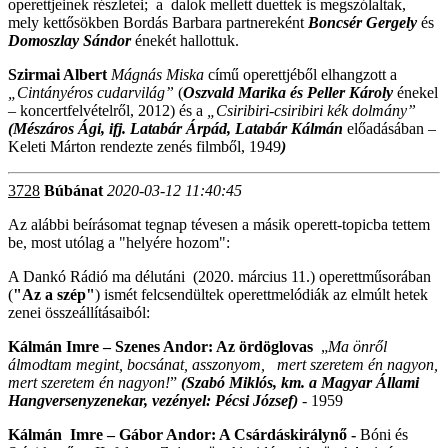
operettjeinek részletei;
a dalok mellett duettek is megszólaltak,
mely kettősökben Bordás Barbara partnereként
Boncsér Gergely
és
Domoszlay Sándor
énekét hallottuk.
Szirmai Albert
Mágnás Miska
című operettjéből elhangzott a
„Cintányéros cudarvilág”
(
Oszvald Marika és Peller Károly
énekel
– koncertfelvételről, 2012) és a
„Csiribiri-csiribiri kék dolmány”
(Mészáros Ági, ifj. Latabár Árpád, Latabár Kálmán
előadásában –
Keleti Márton rendezte zenés filmből, 1949
)
3728
Búbánat
2020-03-12 11:40:45
Az alábbi beírásomat tegnap tévesen a másik operett-topicba tettem
be, most utólag a "helyére hozom":
A Dankó Rádió ma délutáni (2020. március 11.) operettműsorában
(
"Az a szép"
)
ismét felcsendültek operettmelódiák az elmúlt hetek
zenei összeállításaiból:
Kálmán Imre – Szenes Andor: Az ördöglovas
„
Ma önről
álmodtam megint, bocsánat, asszonyom, mert szeretem én nagyon,
mert szeretem én nagyon!
”
(Szabó Miklós, km. a Magyar Állami
Hangversenyzenekar, vezényel: Pécsi József)
- 1959
Kálmán Imre – Gábor Andor: A Csárdáskirálynő -
Bóni és