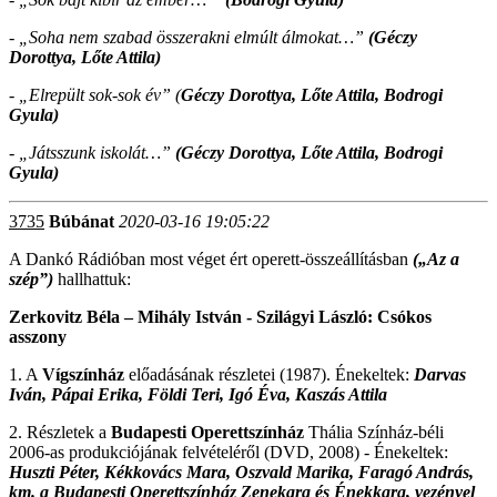
- „Soha nem szabad összerakni elmúlt álmokat…”
(Géczy
Dorottya, Lőte Attila)
- „Elrepült sok-sok év” (
Géczy Dorottya, Lőte Attila, Bodrogi
Gyula)
- „Játsszunk iskolát…”
(Géczy Dorottya, Lőte Attila, Bodrogi
Gyula)
3735
Búbánat
2020-03-16 19:05:22
A Dankó Rádióban most véget ért operett-összeállításban
(„Az a
szép”)
hallhattuk:
Zerkovitz Béla – Mihály István - Szilágyi László: Csókos
asszony
1. A
Vígszínház
előadásának részletei (1987). Énekeltek:
Darvas
Iván, Pápai Erika, Földi Teri, Igó Éva, Kaszás Attila
2. Részletek a
Budapesti Operettszínház
Thália
Színház-béli
2006-as produkciójának felvételéről (DVD, 2008)
- Énekeltek:
Huszti Péter, Kékkovács Mara, Oszvald Marika, Faragó András,
km. a Budapesti Operettszínház Zenekara és Énekkara, vezényel