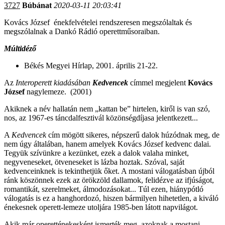
3727
Búbánat
2020-03-11 20:03:41
Kovács József énekfelvételei rendszeresen megszólaltak és
megszólalnak a Dankó Rádió operettműsoraiban.
Múltidéző
Békés Megyei Hírlap, 2001. április 21-22.
Az
Interoperett kiadásában
Kedvencek
címmel megjelent
Kovács
József
nagylemeze. (2001)
Akiknek a név hallatán nem „kattan be” hirtelen, kiről is van szó,
nos, az 1967-es táncdalfesztivál közönségdíjasa jelentkezett...
A
Kedvencek
cím mögött sikeres, népszerű dalok húzódnak meg, de
nem úgy általában, hanem amelyek Kovács József kedvenc dalai.
Tegyük szívünkre a kezünket, ezek a dalok valaha minket,
negyveneseket, ötveneseket is lázba hoztak. Szóval, saját
kedvenceinknek is tekinthetjük őket. A mostani válogatásban újból
ránk köszönnek ezek az örökzöld dallamok, felidézve az ifjúságot,
romantikát, szerelmeket, álmodozásokat... Túl ezen, hiánypótló
válogatás is ez a hanghordozó, hiszen bármilyen hihetetlen, a kiváló
énekesnek operett-lemeze utoljára 1985-ben látott napvilágot.
Akik már operetténekesként ismerték meg, azoknak a mostani