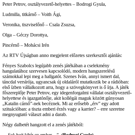
Peter Petrov, osztályvezető-helyettes – Bodrogi Gyula,
Ludmilla, titkárnő – Voith Ági,
Veronika, tiszviselőnő – Csala Zsuzsa,
Olga – Géczy Dorottya,
Pincérnő – Mohácsi Irén
Az RTV Újságban anno megjelent előzetes szerkesztői ajánlás:
Fényes Szabolcs legújabb zenés játékában a cselekmény
hangulatához szervesen kapcsolódó, modern hangszerelésű
számokkal lepi meg a hallgatót. Szenes Iván, annyi ismert dal,
táncdal versírója, ugyancsak új oldaláról mutatkozik be a rádióban:
első ízben vállalkozott arra, hogy a szövegkönyvet is ő írja. A játék
főszereplője Peter Petrov, egy idegenforgalmi vállalat osztályvezető-
helyettese és igazgatónője, akit kollégái maguk között gúnyosan
„Katalin cárnő”-nek becéznek. Mi az erősebb „érv” egy adott
szituációban: a tiszta emberi érzés vagy a karrier? – erre szeretne
megnyugtató választ adni a darab.
Négy dalbetét hangzott el a zenés játékból:
- „Sok bajt kibír az ember…”
(Bodrogi Gyula)