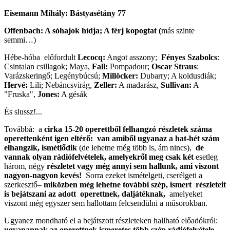
Eisemann Mihály: Bástyasétány 77
Offenbach: A sóhajok hídja; A férj kopogtat (
más szinte
semmi…)
Hébe-hóba előfordult
Lecocq:
Angot asszony;
Fényes Szabolcs
:
Csintalan csillagok; Maya,
Fall:
Pompadour;
Oscar Straus
:
Varázskeringő; Legénybúcsú;
Millöcker:
Dubarry; A koldusdiák;
Hervé:
Lili; Nebáncsvirág,
Zeller:
A madarász,
Sullivan:
A
"Fruska",
Jones:
A gésák
És slussz!...
Továbbá: a
cirka 15-20 operettből felhangzó részletek száma
operettenként igen eltérő: van amiből ugyanaz a hat-hét szám
elhangzik, ismétlődik
(de lehetne még több is, ám nincs),
de
vannak olyan rádiófelvételek, amelyekről meg csak két
esetleg
három, négy
részletet vagy még annyi sem hallunk, ami viszont
nagyon-nagyon kevés!
Sorra ezeket ismételgeti, cserélgeti a
szerkesztő–
miközben még lehetne további szép, ismert részleteit
is bejátszani az adott operettnek, daljátéknak,
amelyeket
viszont még egyszer sem hallottam felcsendülni a műsorokban.
Ugyanez mondható el a bejátszott részleteken hallható előadókról:
ugyanannak az operettnek ismeretes több szép rádiófelvétele,