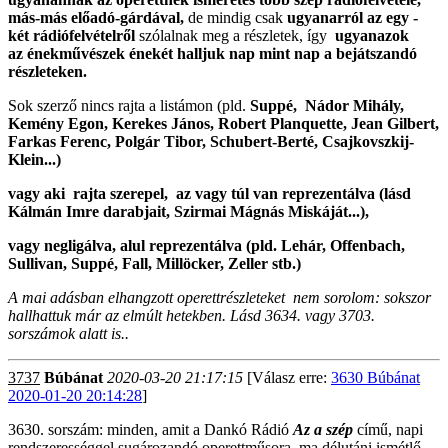
más-más előadó-gárdával,
de mindig csak
ugyanarról az egy -
két rádiófelvételről
szólalnak meg a részletek, így
ugyanazok
az énekművészek énekét halljuk nap mint nap a bejátszandó
részleteken.
Sok szerző nincs rajta a listámon (pld.
Suppé, Nádor Mihály,
Kemény Egon, Kerekes János, Robert Planquette, Jean Gilbert,
Farkas Ferenc, Polgár Tibor, Schubert-Berté, Csajkovszkij-
Klein...)
vagy aki rajta szerepel, az vagy túl van reprezentálva (lásd
Kálmán Imre darabjait, Szirmai Mágnás Miskáját...),
vagy negligálva, alul reprezentálva (pld. Lehár, Offenbach,
Sullivan, Suppé, Fall, Millöcker, Zeller stb.)
A mai adásban elhangzott operettrészleteket nem sorolom: sokszor
hallhattuk már az elmúlt hetekben. Lásd 3634. vagy 3703.
sorszámok alatt is..
3737
Búbánat
2020-03-20 21:17:15
[Válasz erre:
3630 Búbánat
2020-01-20 20:14:28
]
3630. sorszám: minden, amit a Dankó Rádió
Az a szép
című, napi
rendszerességgel sugározandó operettműsora ma délutáni ismétlő