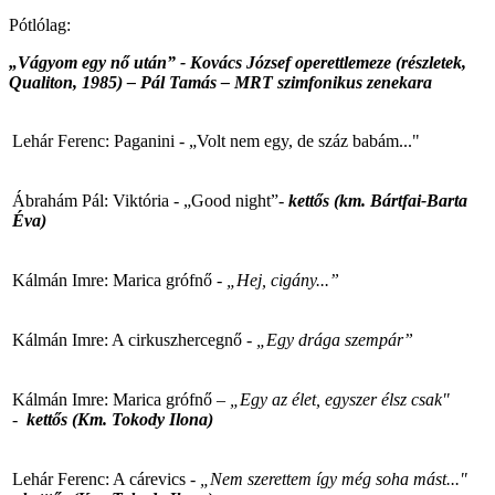
Pótlólag:
„Vágyom egy nő után” - Kovács József operettlemeze (részletek,
Qualiton, 1985)
– Pál Tamás – MRT szimfonikus zenekara
Lehár Ferenc: Paganini - „Volt nem egy, de száz babám..."
Ábrahám Pál: Viktória - „Good night”
-
kettős
(km. Bártfai-Barta
Éva)
Kálmán Imre: Marica grófnő
- „Hej, cigány...”
Kálmán Imre: A cirkuszhercegnő
- „Egy drága szempár”
Kálmán Imre: Marica grófnő
– „Egy az élet, egyszer élsz csak"
-
kettős
(Km. Tokody Ilona)
Lehár Ferenc: A cárevics
- „Nem szerettem így még soha mást..."