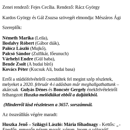
Zenei rendező: Fejes Cecília. Rendező: Rácz György
Kardos György és Gál Zsuzsa szövegét elmondja: Mészáros Ági
Szereplők:
Németh Marika
(Leila),
Ilosfalvy Róbert
(Gábor diák),
Palócz László
(Mujkó),
Palcsó Sándor
(Zulfikár, főeunuch)
Várhelyi Endre
(Gül baba),
Bende Zsolt
(A budai bíró)
Kovács Péter
(Kucsuk Ali, budai basa)
Erről a stúdiófelvételről csendültek fel megint szép részletek,
melyeket a
2020. február 4-i adásban már meghallgathattunk
–
akárcsak
Gulyás Dénes
és
Boncsér Gergely
énekfelvételeiről
felhangzott
Huszka-melódiákat
ebből a daljátékból.
(Minderről lásd részletesen a 3657. sorszámnál.
Az összeállítás végére maradt:
Huszka Jenő – Szilágyi László: Mária főhadnagy -
Kettős
: „-
Epedőn, remegőn nézem magát,
v
árom, lesem a válaszát! -