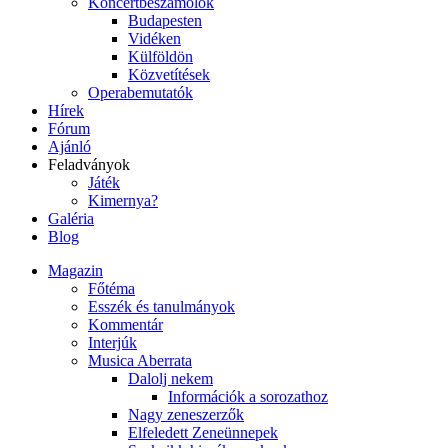
Koncertbeszámolók
Budapesten
Vidéken
Külföldön
Közvetítések
Operabemutatók
Hírek
Fórum
Ajánló
Feladványok
Játék
Kimernya?
Galéria
Blog
Magazin
Főtéma
Esszék és tanulmányok
Kommentár
Interjúk
Musica Aberrata
Dalolj nekem
Információk a sorozathoz
Nagy zeneszerzők
Elfeledett Zeneünnepek