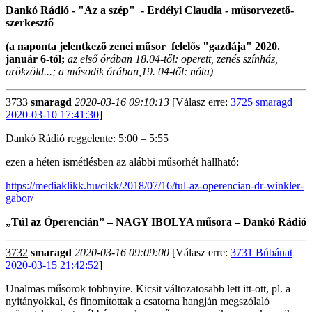
Dankó Rádió - "Az a szép" - Erdélyi Claudia - műsorvezető-
szerkesztő
(a naponta jelentkező zenei műsor felelős "gazdája" 2020.
január 6-tól;
az első órában 18.04-től: operett, zenés színház,
örökzöld...; a második órában,19. 04-től: nóta)
3733
smaragd
2020-03-16 09:10:13
[Válasz erre:
3725 smaragd
2020-03-10 17:41:30
]
Dankó Rádió reggelente: 5:00 – 5:55
ezen a héten ismétlésben az alábbi műsorhét hallható:
https://mediaklikk.hu/cikk/2018/07/16/tul-az-operencian-dr-winkler-
gabor/
„Túl az Óperencián” – NAGY IBOLYA műsora – Dankó Rádió
3732
smaragd
2020-03-16 09:09:00
[Válasz erre:
3731 Búbánat
2020-03-15 21:42:52
]
Unalmas műsorok többnyire. Kicsit változatosabb lett itt-ott, pl. a
nyitányokkal, és finomítottak a csatorna hangján megszólaló