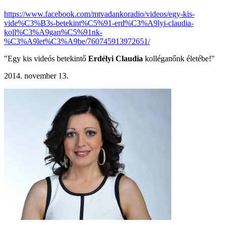
https://www.facebook.com/mtvadankoradio/videos/egy-kis-
vide%C3%B3s-betekint%C5%91-erd%C3%A9lyi-claudia-
koll%C3%A9gan%C5%91nk-
%C3%A9let%C3%A9be/760745913972651/
"Egy kis videós betekintő
Erdélyi Claudia
kolléganőnk életébe!"
2014. november 13.