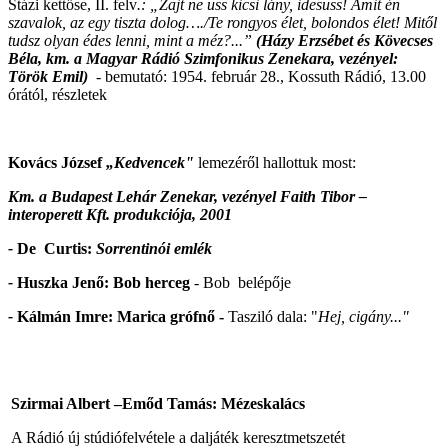
Stázi kettőse, II. felv
.: „Zajt ne üss kicsi lány, idesüss! Amit én
szavalok, az egy tiszta dolog…./Te rongyos élet, bolondos élet! Mitől
tudsz olyan édes lenni, mint a méz?...”
(Házy Erzsébet és Kövecses
Béla, km. a Magyar Rádió Szimfonikus Zenekara, vezényel:
Török Emil)
- bemutató: 1954. február 28., Kossuth Rádió, 13.00
órától, részletek
Kovács József
„Kedvencek"
lemezéről hallottuk most:
Km. a Budapest Lehár Zenekar, vezényel Faith Tibor –
interoperett Kft. produkciója, 2001
-
De Curtis:
Sorrentinói emlék
-
Huszka Jenő: Bob herceg
- Bob belépője
-
Kálmán Imre: Marica grófnő -
Tasziló dala: "
Hej, cigány..."
Szirmai Albert –Emőd Tamás: Mézeskalács
A Rádió új stúdiófelvétele a daljáték keresztmetszetét