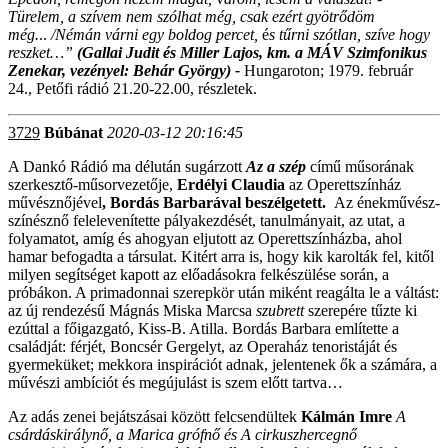
Türelem, a szívem nem szólhat még, csak ezért gyötrődöm
még.
..
/Némán várni egy boldog percet,
é
s tűrni szótlan, szíve hogy
reszket…”
(Gallai Judit és Miller Lajos, k
m. a MÁV Szimfonikus
Zenekar, vezényel: Behár György) -
Hungaroton; 1979. február
24., Petőfi rádió 21.20-22.00, részletek.
3729
Búbánat
2020-03-12 20:16:45
A Dankó Rádió ma délután sugárzott
Az a szép
című műsorának
szerkesztő-műsorvezetője,
Erdélyi Claudia
az Operettszínház
művésznőjével
, Bordás Barbarával beszélgetett.
Az énekművész-
színésznő felelevenítette pályakezdését, tanulmányait, az utat, a
folyamatot, amíg és ahogyan eljutott az Operettszínházba, ahol
hamar befogadta a társulat. Kitért arra is, hogy kik karolták fel, kitől
milyen segítséget kapott az előadásokra felkészülése során, a
próbákon. A primadonnai szerepkör után miként reagálta le a váltást:
az új rendezésű Mágnás Miska Marcsa
szubrett
szerepére tűzte ki
ezúttal a főigazgató, Kiss-B. Atilla. Bordás Barbara említette a
családját: férjét, Boncsér Gergelyt, az Operaház tenoristáját és
gyermeküket; mekkora inspirációt adnak, jelentenek ők a számára, a
művészi ambíciót és megújulást is szem előtt tartva…
Az adás zenei bejátszásai között felcsendültek
Kálmán Imre
A
csárdáskirálynő, a Marica grófnő és A cirkuszhercegnő