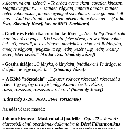
kisleány, valami szépet? - Te drága gyermekem, egyetlen kincsem.
Magunk vagyunk… /- Minden vágyam, minden álmom, minden
rejtett vallomásom, minden gyengéd sóhajtás azt susogja, nem kell
más… Add ide drágám két kezed, néked adtam életemet…
(Andor
Éva, Simándy József, km. az MRT Énekkara)
-
Goethe és Friderika szerelmi kettőse:
„- Nem hallgathatok róla
már, túl erős a vágy… Kis kezedre félve nézek, ezt se hittem volna
én!.../Ó, maradj, te kis virágom, megleltelek végre én! Boldogság,
amelyre vágyom, nyugszik itt egy leány kezén! Egy leány kicsiny
kezén, fehér kezén!”
(Andor Éva, Simándy József)
- Goethe áriája:
„
Ó lányka, ó lánykám, imádlak én! Te drága, te
drágám, te légy enyém!...”
(Simándy József)
- A Költő "rózsadala”
:
„
Egyszer volt egy rózsaszál, rózsaszál a
réten. Egy legény arra járt, vágyakozva nézett… Rózsa,
rózsa, rózsaszál, rózsaszál a réten…"
(Simándy József)
(Lásd még 3720., 3693., 3664. sorszámok)
Az adás végére maradt:
Johann Strauss: "Maskenball-Quadrille" Op. 272 -
Verdi Az
álarcosbál című operájának dallamaira
(a Bécsi Filharmonikus