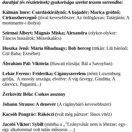
darabjai (és részleteinek) gyakorisága szerint teszem sorrendbe:
Kálmán Imre: Csárdáskirálynő; A bajadér; Marica grófnő;
Cirkuszhercegnő
(jóval kevesebbszer: Az ördöglovas; Tatárjárás; A
montmartre-i ibolya)
Szirmai Albert: Mágnás Miska; Alexandra
(olykor-olykor:
Táncos huszárok; Mézeskalács)
Huszka Jenő: Mária főhadnagy; Bob herceg
(ritkán: Lili bárónő;
Gül Baba; Erzsébet)
Ábrahám Pál: Viktória
(Hawaii rózsája; Bál a Savoyban)
Lehár Ferenc: Friderika; Cigányszerelem
(némi Luxemburg
grófja,
A mosoly országa; elvétve: A víg özvegy, Giuditta, A
cárevics, Paganini...)
Zerkovitz Béla: Csókos asszony
Johann Strauss: A denevér
(A cigánybáró kevesebbszer)
Kacsóh Pongrác: Rákóczi (
volt még párszor: János vitéz)
Jacobi Viktor: Sybill
(mintha a „”Leányvásár nem is létezne; egy-
egy alkalommal volt talán műsoron …)