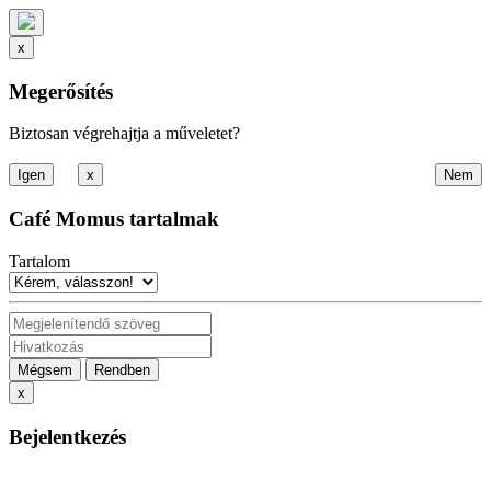
x
Megerősítés
Biztosan végrehajtja a műveletet?
x
Café Momus tartalmak
Tartalom
Mégsem
Rendben
x
Bejelentkezés