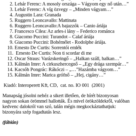
Lehár Ferenc: A mosoly országa – Vágyom egy nő után…”
Lehár Ferenc: A víg özvegy – „Minden vágyam…”
Augustin Lara: Granada
Ruggero Leoncavallo: Mattinata
Ruggero Leoncavallo:A bajazzók – Canio áriája
Francesco Cilea: Az arles-i lány – Federico románca
Giacomo Puccini: Turandot – Calaf áriája
Giacomo Puccini: Bohémélet - Rodolphe áriája.
Ernesto De Curtis: Sorrentói emlék
Ernesto De Curtis: Non ti scordar di me
Oscar Straus: Varázskeringő – „Halkan száll, halkan…”
Kálmán Imre: A cirkuszhercegnő – „Egy drága szempár…”
Kacsóh Pongrác: Rákóczi – „…”Hazámba vágyom…”
Kálmán Imre: Marica grófnő – „Hej, cigány…”
Kiadó: Interoperett Kft, CD, cat. no. IO 001 (2001)
Manapság jósolni nehéz a sikert illetően, de hírét bizonyosan
nagyon sokan örömmel hallották. És mivel örökzöldekről, valóban
kedvenc dalokról van szó, talán mégis megkockáztathatjuk:
bizonyára szép fogadtatás lesz.
(fábián)