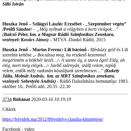
Silló István
Huszka Jenő – Szilágyi László: Erzsébet
- „
Szeptember végén”
/Petőfi Sándor/
-
„Még nyílnak a völgyben a kerti virágok…”
(
Balczó Péter, km. a Magyar Rádió Szimfonikus Zenekara,
vezényel: Kovács János)
– MTVA -Dankó Rádió, 2015
Huszka Jenő – Martos Ferenc: Lili bárónő
- Illésházy gróf és Lili
szerelmi kettőse „-
Bocsássa meg, ha reszkető kezemmel
megérintém a hófehér kezét…/- A szeme ég, a szava éget! Elég, ah
elég, mert még elégek…/- Szellő szárnyán, szállj velem, repülj
velem, erdők mély vadonán kószáljunk szerelmesen…”
(Kukely
Júlia, Molnár András, km.
az MRT Szimfonikus zenekara,
vezényel: Sebestyén András)
- Rádió Dalszínháza bemutatója: 1983.
október 10., Petőfi adó, 20.35 -22.30
3734
Búbánat
2020-03-16 10:19:19
Cikkek
https://felvidek.ma/2012/09/erdelyi-claudia-kituntetese/
Facebook - video