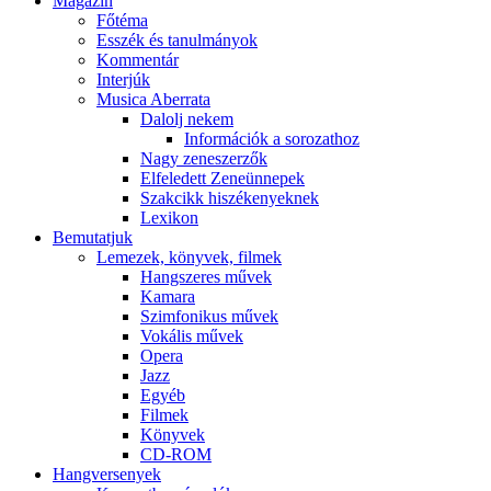
Magazin
Főtéma
Esszék és tanulmányok
Kommentár
Interjúk
Musica Aberrata
Dalolj nekem
Információk a sorozathoz
Nagy zeneszerzők
Elfeledett Zeneünnepek
Szakcikk hiszékenyeknek
Lexikon
Bemutatjuk
Lemezek, könyvek, filmek
Hangszeres művek
Kamara
Szimfonikus művek
Vokális művek
Opera
Jazz
Egyéb
Filmek
Könyvek
CD-ROM
Hangversenyek