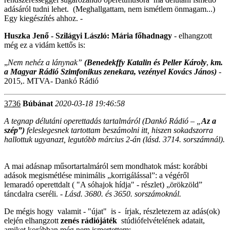
adásáról tudni lehet. (Meghallgattam, nem ismétlem önmagam...)
Egy kiegészítés ahhoz. -
Huszka Jenő - Szilágyi László: Mária főhadnagy
- elhangzott
még ez a vidám kettős is:
„
Nem nehéz a lánynak”
(
Benedekffy Katalin és Peller Károly
,
km.
a
Magyar Rádió Szimfonikus zenekara, vezényel Kovács János)
-
2015,. MTVA- Dankó Rádió
3736
Búbánat
2020-03-18 19:46:58
A tegnap délutáni operettadás tartalmáról (Dankó Rádió – „
Az a
szép”)
feleslegesnek tartottam beszámolni itt, hiszen sokadszorra
hallottuk ugyanazt, legutóbb március 2-án (lásd. 3714. sorszámnál).
A mai adásnap műsortartalmáról sem mondhatok mást: korábbi
adások megismétlése minimális „korrigálással”: a végéről
lemaradó operettdalt ( "A sóhajok hídja" - részlet) „örökzöld”
táncdalra cseréli. -
Lásd. 3680. és 3650. sorszámoknál.
De mégis hogy valamit - "újat" is - írjak, részletezem az adás(ok)
elején elhangzott
zenés rádiójáték
stúdiófelvételének adatait,
amiket korábban még nem ismertettem: