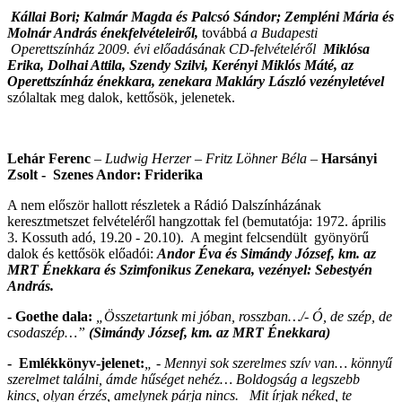
Kállai Bori;
Kalmár Magda és Palcsó Sándor; Zempléni Mária és
Molnár András énekfelvételeiről,
továbbá
a Budapesti
Operettszínház 2009. évi előadásának CD-felvételéről
Miklósa
Erika, Dolhai Attila, Szendy Szilvi, Kerényi Miklós Máté, az
Operettszínház énekkara, zenekara Makláry László vezényletével
szólaltak meg dalok, kettősök, jelenetek.
Lehár Ferenc
–
Ludwig Herzer – Fritz Löhner Béla
–
Harsányi
Zsolt - Szenes Andor: Friderika
A nem először hallott részletek a Rádió Dalszínházának
keresztmetszet felvételéről hangzottak fel (bemutatója: 1972. április
3. Kossuth adó, 19.20 - 20.10). A megint felcsendült gyönyörű
dalok és kettősök előadói:
Andor Éva és Simándy József, km.
az
MRT Énekkara és Szimfonikus Zenekara, vezényel: Sebestyén
András.
- Goethe dala:
„Összetartunk mi jóban, rosszban…/- Ó, de szép, de
csodaszép…”
(Simándy József, km. az MRT Énekkara)
- Emlékkönyv-jelenet:
„ - Mennyi sok szerelmes szív van… könnyű
szerelmet találni, ámde hűséget nehéz… Boldogság a legszebb
kincs, olyan érzés, amelynek párja nincs. Mit írjak néked, te