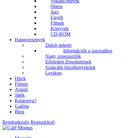
Vokális művek
Opera
Jazz
Egyéb
Filmek
Könyvek
CD-ROM
Hangversenyek
Dalolj nekem
Információk a sorozathoz
Nagy zeneszerzők
Elfeledett Zeneünnepek
Szakcikk hiszékenyeknek
Lexikon
Hírek
Fórum
Ajánló
Játék
Kimernya?
Galéria
Blog
Bejelentkezés
Regisztráció