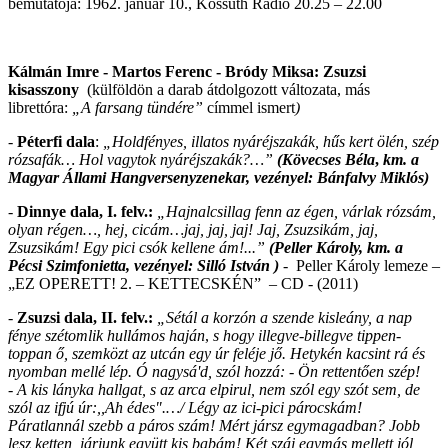
bemutatója: 1962. január 10., Kossuth Rádió 20.25 – 22.00
Kálmán Imre - Martos Ferenc - Bródy Miksa: Zsuzsi
kisasszony
(külföldön a darab átdolgozott változata, más
librettóra:
„A farsang tündére”
címmel ismert
)
-
Péterfi dala
:
„Holdfényes, illatos nyáréjszakák, hűs kert ölén, szép
rózsafák… Hol vagytok nyáréjszakák?…”
(
Kövecses Béla
,
km.
a
Magyar Állami Hangversenyzenekar, vezényel: Bánfalvy Miklós)
-
Dinnye dala, I. felv.:
„Hajnalcsillag fenn az égen, várlak rózsám,
olyan régen…, hej, cicám…jaj, jaj, jaj! Jaj, Zsuzsikám, jaj,
Zsuzsikám! Egy pici csók kellene ám!...”
(
Peller Károly, km. a
Pécsi Szimfonietta, vezényel: Silló István
)
- Peller Károly lemeze –
„EZ OPERETT! 2. – KETTECSKÉN” – CD - (2011)
-
Zsuzsi dala, II. felv.:
„Sétál a korzón a szende kisleány, a nap
fénye szétomlik hullámos haján
,
s hogy illegve-billegve tippen-
toppan ő,
szemközt az utcán egy úr feléje jő. Hetykén kacsint rá és
nyomban mellé lép. Ó nagysá'd, szól hozzá: - Ön rettentően szép!
- A kis lányka hallgat, s az arca elpirul, nem szól egy szót sem, de
szól az ifjú úr:,,Ah édes".
…/
Légy az ici-pici párocskám!
Páratlannál szebb a páros szám!
Mért jársz egymagadban? Jobb
lesz ketten, járjunk együtt kis babám! Két száj egymás mellett jól