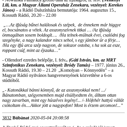
Lili, km. a Magyar Állami Operaház Zenekara, vezényel: Kerekes
János)
–
a Rádió Dalszínháza
bemutatója:
1964. augusztus 15.,
Kossuth Rádió, 20.20 – 22.00
„…Az ifjúság bűnei halálosak és szépek, de énnekem már higgye
el, bocsánatos a vétek. Az asszonyszívnek titkai … /Az ifjúság
önmagában sosem boldogít…. /Ha telnek-múlnak évei, csalódni fog
szegényke, a nagy kalandor nincs sehol, s egy jámbor úr a férje…
/Ha egy ifjú arca szép nagyon, de sokszor ostoba, s ha sok az esze,
roppant csúf, mint az éjszaka…”
- Ollendorf ezredes belépője, I. felv
.. (Gáti István, km. az MRT
Szimfonikus Zenekara, vezényel: Bródy Tamás)
–
1977. június 26.,
Kossuth Rádió, 19.30 – 21.20
„Komolyan – Könnyedén” – a
Magyar Rádió nyilvános hangversenyének közvetítése a 6-os
stúdióból.
„
- Katonákkal bánni könnyű, de az asszonyokkal nem! .../
Bánatomban, szégyenemben majd elsüllyedtem én, álltam ottan
nagy zavarban, mint egy húszéves legény!... /- Hófehér hattyú vállát
csókoltam én....Akkor jött a nagypofon! Most is érzem arcomon!...”
3832
Búbánat
2020-05-04 20:08:58