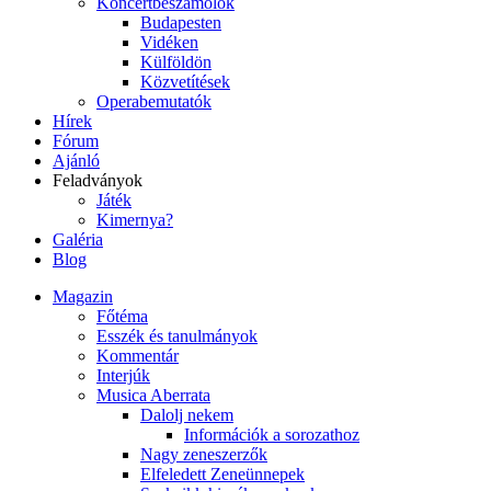
Koncertbeszámolók
Budapesten
Vidéken
Külföldön
Közvetítések
Operabemutatók
Hírek
Fórum
Ajánló
Feladványok
Játék
Kimernya?
Galéria
Blog
Magazin
Főtéma
Esszék és tanulmányok
Kommentár
Interjúk
Musica Aberrata
Dalolj nekem
Információk a sorozathoz
Nagy zeneszerzők
Elfeledett Zeneünnepek