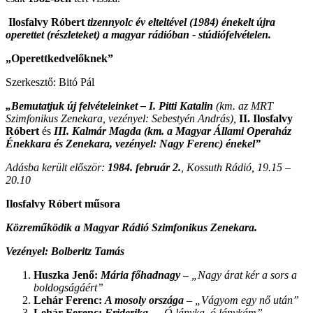
Ilosfalvy Róbert
tizennyolc év elteltével (1984) énekelt újra
operettet (részleteket) a magyar rádióban - stúdiófelvételen.
„Operettkedvelőknek”
Szerkesztő: Bitó Pál
„Bemutatjuk új felvételeinket – I. Pitti Katalin
(km. az MRT
Szimfonikus Zenekara, vezényel: Sebestyén András),
II. Ilosfalvy
Róbert
és
III. Kalmár Magda
(km. a Magyar Állami Operaház
Énekkara és Zenekara, vezényel: Nagy Ferenc)
énekel”
Adásba került először:
1984. február 2.
, Kossuth Rádió, 19.15 –
20.10
Ilosfalvy Róbert műsora
Közreműködik a Magyar Rádió Szimfonikus Zenekara.
Vezényel: Bolberitz Tamás
Huszka Jenő:
Mária főhadnagy
–
„Nagy árat kér a sors a
boldogságáért”
Lehár Ferenc:
A mosoly országa
–
„Vágyom egy nő után”
Lehár Ferenc:
Friderika
– „
Ó lányka, ó lánykám”