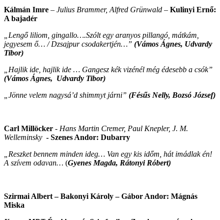
Kálmán Imre
– Julius Brammer, Alfred Grünwald –
Kulinyi Ernő:
A bajadér
„Lengő liliom, gingallo….Szólt egy aranyos pillangó, mátkám,
jegyesem ő… / Dzsajpur csodakertjén…”
(Vámos Ágnes, Udvardy
Tibor)
„Hajlik ide, hajlik ide … Gangesz kék vizénél még édesebb a csók”
(Vámos Ágnes, Udvardy Tibor)
„Jönne velem nagysá’d shimmyt járni”
(Fésűs Nelly, Bozsó József)
Carl Millöcker
-
Hans Martin Cremer, Paul Knepler, J. M.
Welleminsky
- Szenes Andor:
Dubarry
„Reszket bennem minden ideg… Van egy kis időm, hát imádlak én!
A szívem odavan…
(
Gyenes Magda, Rátonyi Róbert)
Szirmai Albert – Bakonyi Károly – Gábor Andor: Mágnás
Miska