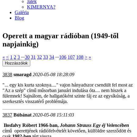
Játék
KIMERNYA?
Galéria
Blog
Operett a magyar rádióban (1949-től
napjainkig)
«
<
1
2
3
∙∙∙
30
31
32
33
34
∙∙∙
106
107
108
>
»
3838
smaragd
2020-05-08 18:28:09
"... egy kis kurta szoknya...." vajon hányadszor csendült fel most az
"Az a szép" című műsorban januári indulása óta.... nem hiszek a
fülemnek! Sajnálom, de hallgatóként szinte fáj ez az egysíkúság, a
szerkesztés visszatérő problémája.
3837
Búbánat
2020-05-08 15:11:03
Ilosfalvy Róbert
1966-ban,
Johann Strauss Egy éj Velencében
című
operettjének rádiófelvételét követően, külföldre szerződött és
csak
1982-ben
tért vissza.