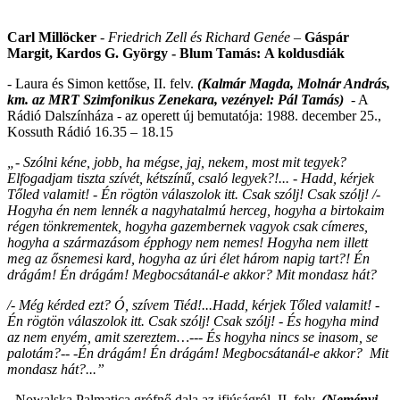
Carl Millöcker
-
Friedrich Zell és Richard Genée –
Gáspár
Margit, Kardos G. György - Blum Tamás:
A koldusdiák
- Laura és Simon kettőse, II. felv.
(Kalmár Magda, Molnár András,
km. az MRT Szimfonikus Zenekara, vezényel: Pál Tamás)
- A
Rádió Dalszínháza - az operett új bemutatója: 1988. december 25.,
Kossuth Rádió 16.35 – 18.15
„- Szólni kéne, jobb, ha mégse, jaj, nekem, most mit tegyek?
Elfogadjam tiszta szívét, kétszínű, csaló legyek?!... - Hadd, kérjek
Tőled valamit! - Én rögtön válaszolok itt. Csak szólj! Csak szólj! /-
Hogyha én nem lennék a nagyhatalmú herceg, hogyha a birtokaim
régen tönkrementek, hogyha gazembernek vagyok csak címeres,
hogyha a származásom épphogy nem nemes! Hogyha nem illett
meg az ősnemesi kard, hogyha az úri élet három napig tart?! Én
drágám! Én drágám! Megbocsátanál-e akkor? Mit mondasz hát?
/- Még kérded ezt? Ó, szívem Tiéd!...Hadd, kérjek Tőled valamit! -
Én rögtön válaszolok itt. Csak szólj! Csak szólj! - És hogyha mind
az nem enyém, amit szereztem…--- És hogyha nincs se inasom, se
palotám?-- -Én drágám! Én drágám! Megbocsátanál-e akkor? Mit
mondasz hát?...”
- Nowalska Palmatica grófnő dala az ifjúságról, II. felv.
(Neményi