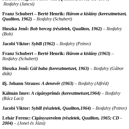
Ilosfalvy (Jancsi)
Franz Schubert – Berté Henrik:
Három a kislány (keresztmetszet,
Qualiton, 1962)
– Ilosfalvy (Schubert)
Huszka Jenő:
Bob herceg (részletek, Qualiton, 1962)
– Ilosfalvy
(Bob)
Jacobi Viktor:
Sybill (1962)
–
Ilosfalvy (Petrov)
Franz Schubert – Berté Henrik:
Három a kislány (1963)
–
Ilosfalvy (Schubert)
Huszka Jenő:
Gül baba
(keresztmetszet, 1963)
– Ilosfalvy (Gábor
diák)
ifj. Johann Strauss:
A denevér (1963)
–
Ilosfalvy (Alfréd)
Kálmán Imre:
A cigányprímás (keresztmetszet,1964)
–
Ilosfalvy
(Rácz Laci)
Jacobi Viktor:
Sybill (részletek, Qualiton,1964)
–
Ilosfalvy (Petrov)
Lehár Ferenc:
Cigányszerelem (részletek, Qualiton, 1965;
CD -
2004
)
–
(Jonel és Józsi)