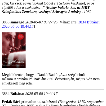
elfér, két csók egynél sokkal többet ér! Selyem keszkenőt, piros
cipellőt adok a csókodért…”
(Koltay Valéria,
km. az MRT
Szimfonikus Zenekara, vezényel Sebestyén András)
- 1962
3835
smaragd
2020-05-07 05:27:26
[Válasz erre:
3834 Búbánat
2020-05-06 19:44:17
]
Meghökkentett, hogy a Dankó Rádió „Az a szép” című
műsora Ábrahám Pál halálának 60. évfordulóján, május 6-án nem
emlékezett meg róla.
3834
Búbánat
2020-05-06 19:44:17
Fedák Sári primadonna, színésznő
(Beregszász, 1879. szeptember
27. – Budapest, 1955. május 5.
) életét és művészi pályáját állította