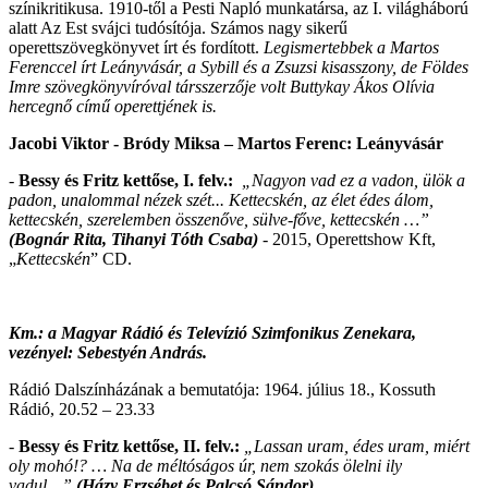
színikritikusa. 1910-től a Pesti Napló munkatársa, az I. világháború
alatt Az Est svájci tudósítója. Számos nagy sikerű
operettszövegkönyvet írt és fordított.
Legismertebbek a Martos
Ferenccel írt Leányvásár, a Sybill és a Zsuzsi kisasszony, de Földes
Imre szövegkönyvíróval társszerzője volt Buttykay Ákos Olívia
hercegnő című operettjének is.
Jacobi Viktor - Bródy Miksa – Martos Ferenc: Leányvásár
-
Bessy és Fritz kettőse, I. felv.:
„Nagyon vad ez a vadon, ülök a
padon, unalommal nézek szét... Kettecskén, az élet édes álom,
kettecskén, szerelemben összenőve, sülve-főve, kettecskén …”
(
Bognár Rita
,
Tihanyi Tóth Csaba
)
- 2015, Operettshow Kft,
„
Kettecskén
” CD.
Km.: a Magyar Rádió és Televízió Szimfonikus Zenekara,
vezényel: Sebestyén András.
Rádió Dalszínházának a bemutatója: 1964. július 18., Kossuth
Rádió, 20.52 – 23.33
-
Bessy és Fritz kettőse, II. felv.:
„Lassan uram, édes uram, miért
oly mohó!? … Na de méltóságos úr, nem szokás ölelni ily
vadul…”
(Házy Erzsébet és Palcsó Sándor)