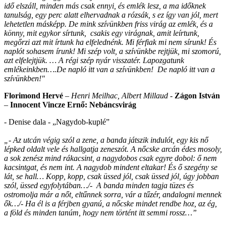
idő elszáll, minden más csak ennyi, és emlék lesz, a ma időknek
tanulság, egy perc alatt elhervadnak a rózsák, s ez így van jól, mert
lehetetlen másképp. De mink szívünkben friss virág az emlék, és a
könny, mit egykor sírtunk, csakis egy virágnak, amit leírtunk,
megőrzi azt mit írtunk ha elfelednénk. Mi férfiak mi nem sírunk! És
naplót sohasem írunk! Mi szép volt, a szívünkbe rejtjük, mi szomorú,
azt elfelejtjük. … A régi szép nyár visszatér. Lapozgatunk
emlékeinkben….De napló itt van a szívünkben! De napló itt van a
szívünkben!"
Florimond Hervé
– Henri Meilhac,
Albert Millaud -
Zágon István
–
Innocent Vincze Ernő: Nebáncsvirág
- Denise dala - „Nagydob-kuplé”
„- Az utcán végig szól a zene, a banda játszik indulót, egy kis nő
lépked oldalt vele és hallgatja zeneszót. A nőcske arcán édes mosoly,
a sok zenész mind rákacsint, a nagydobos csak egyre dobol:
ő nem
kacsintgat, és nem int. A nagydob mindent eltakar! És ő szegény se
lát, se hall… Kopp, kopp, csak üssed jól, csak üssed jól, úgy jobban
szól, üssed egyfolytában…/- A banda minden tagja tüzes és
ostromolja már a nőt, eltűnnek sorra, vár a tűzér, andalogni mennek
ők…/- Ha él is a férjben gyanú, a nőcske mindet rendbe hoz, az ég,
a föld és minden tanúm, hogy nem történt itt semmi rossz…”