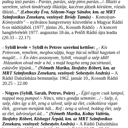
pattog izzó parázs - Parázs, parázs, szép piros parázs.../-
Illúzió a
szerelem, szívek tündérszép illúziója, kacéran játszik körülem, rózsás
illúzió...
”
(Lehoczky Éva, Sólyom-Nagy Sándor, km. az MRT
Szimfonikus Zenekara, vezényel: Bródy Tamás) -
Komolyan-
Könnyedén”
– nyilvános hangverseny közvetítése a Magyar Rádió
6-os stúdiójából. (1977. június 26., Kossuth Rádió)
-
A koncert
hangfelvételét 1977. augusztus 18-án, a Petőfi Rádió újra leadta
(20.33 – 22.17)
-
Sybill levele + Sybill és Petrov szerelmi kettőse:
„- Kis
Petrovom, remélem, megbocsájtja, hogy búcsú nélkül hagytam el
magát
!... /-
Én édes asszonyom, Sybill,
visszajő a szép idill!
Házunkon olvad már a hó, s majd hogyha zeng pacsirtaszó,
esküvőre lépünk...”
(Németh Marika, Ilosfalvy Róbert, km. az
MRT Szimfonikus Zenekara, vezényel: Sebestyén András) –
A
Rádió Dalszínháza bemutatója: 1962. január 10., Kossuth Rádió
20.25 – 22.00
-
Négyes (Sybill, Sarah, Petrov, Poire)
„- Éjjel egyre csak lumpol,
nappal meg pumpol /- Nincs, nincs gondja semmire…/ - Szép, ó,
szép, édes így a lét, zeng a szíved, szép az élet, csókolózva vígan
élek, gyorsan menjünk hát... Ref.: zeng a szíved, boldog élet, szép
az élet, üdvösséget ád…”
(Németh Marika, Koltay Valéria,
Ilosfalvy Róbert, Kishegyi Árpád,
km. az MRT Szimfonikus
Zenekara, vezényel: Sebestyén András) –
A Rádió Dalszínháza