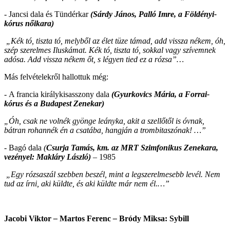
- Jancsi dala és Tündérkar
(Sárdy János, Palló Imre, a Földényi-
kórus nőikara)
„Kék tó, tiszta tó, melyből az élet tüze támad, add vissza nékem, óh,
szép szerelmes Iluskámat. Kék tó, tiszta tó, sokkal vagy szívemnek
adósa. Add vissza nékem őt, s légyen tied ez a rózsa”…
Más felvételekről hallottuk még:
-
A francia királykisasszony dala
(Gyurkovics Mária, a Forrai-
kórus és a Budapest Zenekar)
„Óh, csak ne volnék gyönge leányka, akit a szellőtől is óvnak,
bátran rohannék én a csatába, hangján a trombitaszónak! …”
- Bagó dala
(
Csurja Tamás, km. az MRT Szimfonikus Zenekara,
vezényel: Makláry László)
– 1985
„Egy rózsaszál szebben beszél, mint a legszerelmesebb levél. Nem
tud az írni, aki küldte, és aki küldte már nem él.…”
Jacobi Viktor
–
Martos Ferenc
–
Bródy Miksa:
Sybill