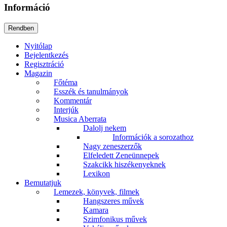
Információ
Nyitólap
Bejelentkezés
Regisztráció
Magazin
Főtéma
Esszék és tanulmányok
Kommentár
Interjúk
Musica Aberrata
Dalolj nekem
Információk a sorozathoz
Nagy zeneszerzők
Elfeledett Zeneünnepek
Szakcikk hiszékenyeknek
Lexikon
Bemutatjuk
Lemezek, könyvek, filmek
Hangszeres művek
Kamara
Szimfonikus művek