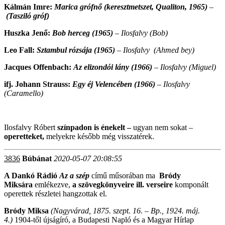
Kálmán Imre:
Marica grófnő (keresztmetszet, Qualiton, 1965)
–
(Tasziló gróf)
Huszka Jenő:
Bob herceg (1965)
– Ilosfalvy (Bob)
Leo Fall:
Sztambul rózsája (1965)
–
Ilosfalvy
(Ahmed bey)
Jacques Offenbach:
Az elizondói lány (1966)
–
Ilosfalvy
(Miguel)
ifj. Johann Strauss:
Egy éj Velencében (1966)
–
Ilosfalvy
(Caramello)
Ilosfalvy Róbert
színpadon is énekelt –
ugyan nem sokat –
operetteket,
melyekre később még visszatérek.
3836
Búbánat
2020-05-07 20:08:55
A Dankó Rádió
Az a szép
című műsorában ma
Bródy
Miksára
emlékezve,
a szövegkönyveire ill. verseire
komponált
operettek részletei hangzottak el.
Bródy Miksa
(Nagyvárad, 1875. szept. 16.
– Bp., 1924. máj.
4.)
1904-től újságíró, a Budapesti Napló és a Magyar Hírlap