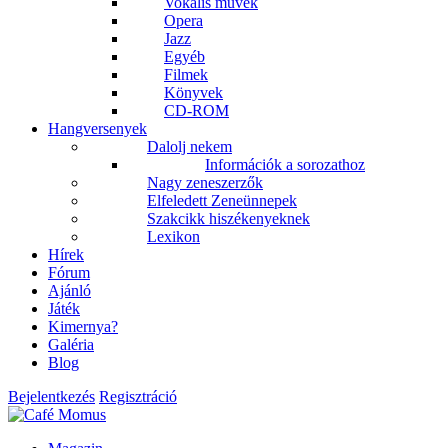
Vokális művek
Opera
Jazz
Egyéb
Filmek
Könyvek
CD-ROM
Hangversenyek
Dalolj nekem
Információk a sorozathoz
Nagy zeneszerzők
Elfeledett Zeneünnepek
Szakcikk hiszékenyeknek
Lexikon
Hírek
Fórum
Ajánló
Játék
Kimernya?
Galéria
Blog
Bejelentkezés
Regisztráció