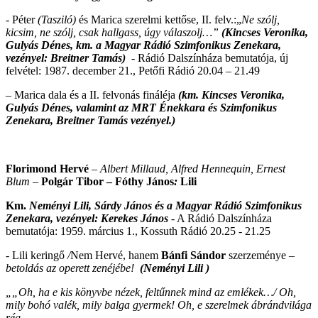
- Péter
(Tasziló)
és Marica szerelmi kettőse, II. felv.:„
Ne szólj,
kicsim, ne szólj, csak hallgass, úgy válaszolj…”
(Kincses Veronika,
Gulyás Dénes, km. a Magyar Rádió Szimfonikus Zenekara,
vezényel: Breitner Tamás)
- Rádió Dalszínháza bemutatója, új
felvétel: 1987. december 21., Petőfi Rádió 20.04 – 21.49
– Marica dala és a II. felvonás fináléja
(km. Kincses Veronika,
Gulyás Dénes, valamint az MRT Énekkara és Szimfonikus
Zenekara, Breitner Tamás vezényel.)
Florimond Hervé
– Albert Millaud, Alfred Hennequin, Ernest
Blum
–
Polgár Tibor – Fóthy János
:
Lili
Km.
Neményi Lili, Sárdy János és a Magyar Rádió Szimfonikus
Zenekara, vezényel: Kerekes János
- A Rádió Dalszínháza
bemutatója: 1959. március 1., Kossuth Rádió 20.25 - 21.25
- Lili keringő
/
Nem Hervé, hanem
Bánfi Sándor
szerzeménye
–
betoldás az operett zenéjébe!
(Neményi Lili )
„„Oh, ha e kis könyvbe nézek, feltűnnek mind az emlékek…/ Oh,
mily bohó valék, mily balga gyermek! Oh, e szerelmek ábrándvilága
rég,