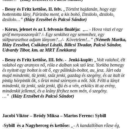
-
Bessy és Fritz kettőse, II. felv.
„Történt hajdanán, hogy egy
hottentotta lány, Párizsba ment, a kis bohó, Dzsilolo, dzsilolo,
dzsilolo…”
(Házy Erzsébet és Palcsó Sándor)
-
Kórus, jelenet és az I. felvonás fináléja:
„... -
Hova viszi el egy
gróf menyasszonyát? /- Egy senkihez egy semmihez, egy
sültparaszthoz adjam lányom?.../- Követelem!...” (
Németh Marika,
Házy Erzsébet,
Csákányi László, Bilicsi Tivadar, Palcsó Sándor,
Udvardy Tibor, km. az MRT Énekkara)
- Bessy és Fritz kettőse, III. felv. - Jenki-kuplé:
„Volt valahol, élt
valahol egy aranyos nő, róla e dalban sok szó lesz
.
Yorkba bemegy
és nyitott egy
boltot is ott ő, egy pálinkás-boltot, au, jesz. Járt oda
majd mindenki, tíz jenki, száz jenki, gazdag és szegény, és az italt öt
pintig hörpintik ők, s őrizi mind szörnyen a nőt. Sőt. Félti a lányt
mindenki, tiz jenki, száz jenki, ifjú és a vén, erkölcs itt az erény,
mindenkit jellemzi, és a leány férjhez nem mén, ó szegény.
…”
(
Házy Erzsébet és Palcsó Sándor)
Jacobi Viktor – Bródy Miksa – Martos Ferenc: Sybill
-
Sybill és a Nagyherceg és kettőse:
„- A kandallóban rőzse ég,