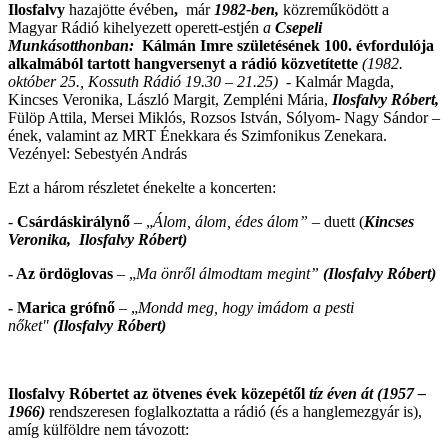
Ilosfalvy
hazajötte évében
,
már
1982-ben,
közreműködött a
Magyar Rádió kihelyezett operett-estjén
a
Csepeli
Munkásotthonban:
Kálmán Imre születésének 100. évfordulója
alkalmából tartott hangversenyt a rádió közvetítette
(1982.
október 25., Kossuth Rádió 19.30 – 21.25)
-
Kalmár Magda,
Kincses Veronika, László Margit, Zempléni Mária,
Ilosfalvy Róbert,
Fülöp Attila, Mersei Miklós, Rozsos István, Sólyom- Nagy Sándor –
ének, valamint az MRT Énekkara és Szimfonikus Zenekara.
Vezényel: Sebestyén András
Ezt a három részletet énekelte a koncerten:
-
Csárdáskirálynő
– „
Álom, álom, édes álom”
– duett (
Kincses
Veronika, Ilosfalvy Róbert)
- Az ördöglovas
– „
Ma önről álmodtam megint”
(Ilosfalvy Róbert)
- Marica grófnő
– „
Mondd meg, hogy imádom a pesti
nőket"
(Ilosfalvy Róbert)
Ilosfalvy Róbertet az ötvenes évek közepétől
tíz éven át (1957 –
1966)
rendszeresen foglalkoztatta a rádió (és a hanglemezgyár is),
amíg külföldre nem távozott: