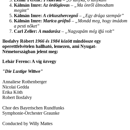
Kálmán Imre:
Az ördöglova
s
–
„Ma önről álmodtam
megint”
Kálmán Imre:
A cirkuszhercegnő
–
„Egy drága szempár”
Kálmán Imre:
Marica grófnő
–
„Mondd meg, hogy imádom
a pesti nőket”
Carl Zeller:
A madarász
–
„Nagyapám még ifjú volt”
Ilosfalvy Róbert
1966 és 1984 között
mindössze egy
operettfelvételen hallható, lemezen, ami Nyugat-
Németországban jelent meg:
Lehár Ferenc: A víg özvegy
"Die Lustige Wittwe"
Annaliese Rothenberger
Nicolai Gedda
Erika Köth
Robert Ilosfalvy
Chor des Bayerischen Rundfunks
Symphonie-Orchester Graunke
Conducted by Willy Mattes