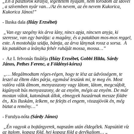
„Én a pásztorok királya, legeltetem nyájam, nem törődöm az idővel
, a szívemben nyár van…/Az én nevem, az én nevem Kukorica,
Kukorica János!”
- Iluska dala
(Házy Erzsébet)
„Van egy szegény kis árva lány, nincs apja, nincsen anyja, ki
szeresse, van egy barátja: a magány, és a patakban mos-mos reggel,
este. A mostohája szidja, bántja, az árva lánynak rossz a sorsa. A
kis patakban a leányka fehér ruháját mossa, mossa…”
-
Az I. felvonás fináléja
(Házy Erzsébet, Gobbi Hilda, Sárdy
János, Pethes Ferenc, a Földényi-kórus)
„… Megálmodtam réges-régen, hogy te lész az üdvösségem, te
leszel az éltem édes párja, egymásé leszünk mi, te meg én. Most
valóra válik álmom, menyasszony vagy látom, látom, megcsúfolt,
kigúnyolt bús menyasszony, de az enyém, mégis az enyém. De már
mostan válok, katonának állok, elmegyek huszárnak messze földre
én,. Kis Iluskám, lelkem, ne felejts el engem, visszajövök én, még
biztat a remény…”
- Furulya-nóta
(Sárdy János)
„Én vagyok a bojtárgyerek, napszám után éldegélek. Napsütött víz
az italom, kopasz föld, hej kopasz föld a derékaljom…
„