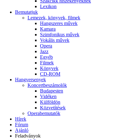
Szakcikk hiszékenyeknek
Lexikon
Bemutatjuk
Lemezek, könyvek, filmek
Hangszeres művek
Kamara
Szimfonikus művek
Vokális művek
Opera
Jazz
Egyéb
Filmek
Könyvek
CD-ROM
Hangversenyek
Koncertbeszámolók
Budapesten
Vidéken
Külföldön
Közvetítések
Operabemutatók
Hírek
Fórum
Ajánló
Feladványok