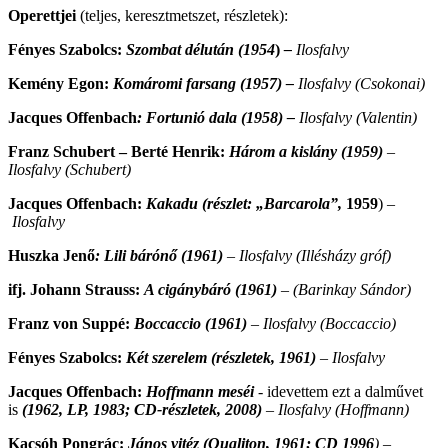
Operettjei
(teljes, keresztmetszet, részletek):
Fényes Szabolcs:
Szombat délután (1954
)
–
Ilosfalvy
Kemény Egon:
Komáromi farsang (1957) –
Ilosfalvy (Csokonai)
Jacques Offenbach
: Fortunió dala (1958) –
Ilosfalvy (Valentin)
Franz Schubert – Berté Henrik:
Három a kislány (1959)
–
Ilosfalvy (Schubert)
Jacques
Offenbach:
Kakadu (részlet: „Barcarola”,
1959
) –
Ilosfalvy
Huszka Jenő
: Lili bárónő (1961)
–
Ilosfalvy (Illésházy gróf)
ifj. Johann Strauss:
A cigánybáró (1961)
–
(Barinkay Sándor)
Franz von Suppé:
Boccaccio (1961)
–
Ilosfalvy (Boccaccio)
Fényes Szabolcs:
Két szerelem (részletek, 1961)
–
Ilosfalvy
Jacques Offenbach:
Hoffmann meséi
- idevettem ezt a dalművet
is
(1962, LP, 1983; CD-részletek, 2008)
–
Ilosfalvy (Hoffmann)
Kacsóh Pongrác:
János vitéz (Qualiton, 1961; CD 1996
)
–