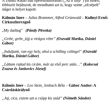
A Dankó Rádió mai operettműsorában
(„Az a szép”)
jól ismert,
többször bejátszott, de mondhatni azt is, hogy szinte „elcsépelt”
sláger is helyet kapott:
Kálmán Imre
– Julius Brammer, Alfred Grünwald –
Kulinyi Ernő:
Cirkuszhercegnő
„My darling”
(Pándy Piroska)
„Gréte, gréte, jöjj a virágos rétre”
(Oszvald Marika, Dániel
Gábor)
„Induljunk, van egy hely, ahol a schilling csilingel”
(Oszvald
Marika, Dániel Gábor)
„
Láttam rajtad kis cicám, már az első perc után…”
(Kalocsai
Zsuzsa és Jankovics József)
Kálmán Imre
– Leo Stein, Jenbach Béla –
Gábor Andor: A
Csárdáskirálynő
„Jaj, cica, eszem azt a csöpp kis szád”
(Németh Sándor)