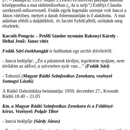
középpontba a mai rádióműsorban
(„Az a szép”)
Erdélyi Claudia
szerkesztő-műsorvezető. Fedák egyik legendás szerepe volt Jancsi a
János vitézben, melyet a darab ősbemutatóján is ő alakította. A mai
adásban ebből a daljátékból, és Jacobi Sybill-jéből, szólaltak meg
részletek:
Kacsóh Pongrác – Petőfi Sándor nyomán Bakonyi Károly -
Heltai Jenő: János vitéz
Fedák Sári énekhangját
is hallhattuk egy archív felvételről:
- Jancsi belépője:
„Én a pásztorok királya, legeltetem nyájam, nem
törődöm az idővel, a szívemben nyár van…”
(Fedák Sári)
- Toborzó
(
Magyar Rádió Szimfonikus Zenekara, vezényel
Somogyi László)
A Rádió Dalszínháza bemutatója: 1959. december 27., Kossuth
Rádió 18.40 – 21.05
Km. a Magyar Rádió Szimfonikus Zenekara és a Földényi-
kórus. Vezényel: Polgár Tibor
- Jancsi belépője
(Sárdy János)