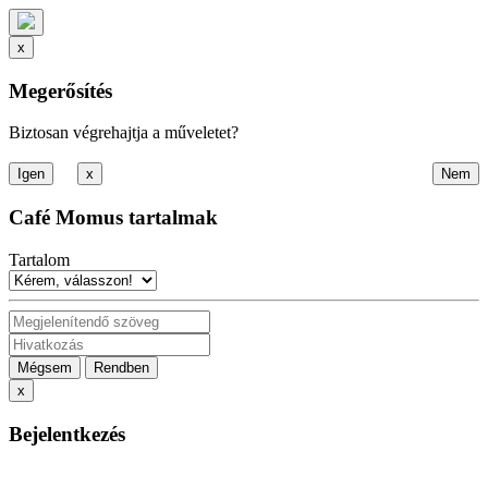
x
Megerősítés
Biztosan végrehajtja a műveletet?
x
Café Momus tartalmak
Tartalom
Mégsem
Rendben
x
Bejelentkezés