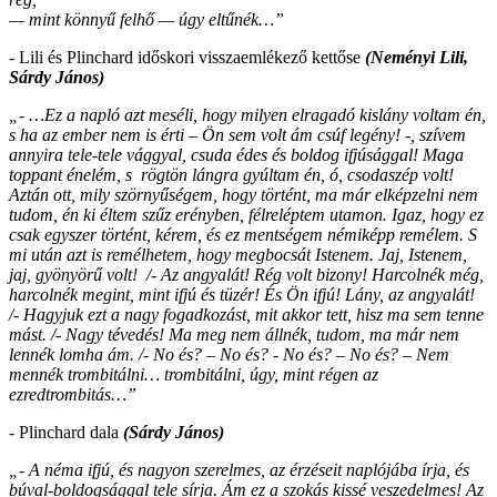
— mint könnyű felhő — úgy eltűnék…”
- Lili és Plinchard időskori visszaemlékező kettőse
(Neményi Lili,
Sárdy János)
„- …Ez a napló azt meséli, hogy milyen elragadó kislány voltam én,
s ha az ember nem is érti – Ön sem volt ám csúf legény! -, szívem
annyira tele-tele vággyal, csuda édes és boldog ifjúsággal! Maga
toppant énelém, s rögtön lángra gyúltam én, ó, csodaszép volt!
Aztán ott, mily szörnyűségem, hogy történt, ma már elképzelni nem
tudom, én ki éltem szűz erényben, félreléptem utamon. Igaz, hogy ez
csak egyszer történt, kérem, és ez mentségem némiképp remélem. S
mi után azt is remélhetem, hogy megbocsát Istenem. Jaj, Istenem,
jaj, gyönyörű volt! /- Az angyalát! Rég volt bizony! Harcolnék még,
harcolnék megint, mint ifjú és tüzér! És Ön ifjú! Lány, az angyalát!
/- Hagyjuk ezt a nagy fogadkozást, mit akkor tett, hisz ma sem tenne
mást. /- Nagy tévedés! Ma meg nem állnék, tudom, ma már nem
lennék lomha ám. /- No és? – No és? - No és? – No és? – Nem
mennék trombitálni… trombitálni, úgy, mint régen az
ezredtrombitás…”
- Plinchard dala
(Sárdy János)
„- A néma ifjú, és nagyon szerelmes, az érzéseit naplójába írja, és
búval-boldogsággal tele sírja. Ám ez a szokás kissé veszedelmes! Az