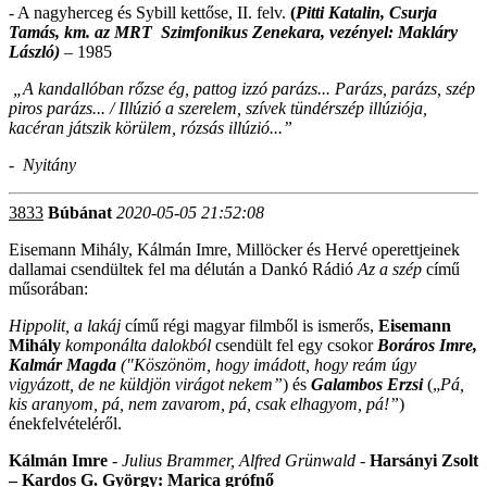
- A nagyherceg és Sybill kettőse, II. felv.
(
Pitti Katalin, Csurja
Tamás, km. az MRT Szimfonikus Z
enekara, vezényel: Makláry
László)
– 1985
„A kandallóban rőzse ég, pattog izzó parázs... Parázs, parázs, szép
piros parázs... / Illúzió a szerelem, szívek tündérszép illúziója,
kacéran játszik körülem, rózsás illúzió...”
- Nyitány
3833
Búbánat
2020-05-05 21:52:08
Eisemann Mihály, Kálmán Imre, Millöcker és Hervé operettjeinek
dallamai csendültek fel ma délután a Dankó Rádió
Az a szép
című
műsorában:
Hippolit, a lakáj
című régi magyar filmből is ismerős,
Eisemann
Mihály
komponálta dalokból
csendült fel egy csokor
Boráros Imre,
Kalmár Magda
("
Köszönöm, hogy imádott,
hogy reám úgy
vigyázott, de ne küldjön virágot nekem”
) és
Galambos Erzsi
(„
Pá,
kis aranyom, pá, nem zavarom, pá, csak elhagyom, pá!”
)
énekfelvételéről.
Kálmán Imre
- Julius Brammer, Alfred Grünwald -
Harsányi Zsolt
– Kardos G. György: Marica grófnő