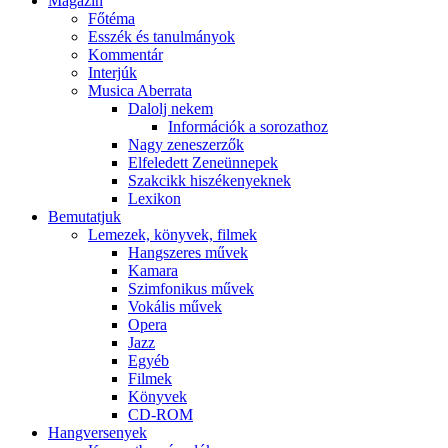
Magazin
Főtéma
Esszék és tanulmányok
Kommentár
Interjúk
Musica Aberrata
Dalolj nekem
Információk a sorozathoz
Nagy zeneszerzők
Elfeledett Zeneünnepek
Szakcikk hiszékenyeknek
Lexikon
Bemutatjuk
Lemezek, könyvek, filmek
Hangszeres művek
Kamara
Szimfonikus művek
Vokális művek
Opera
Jazz
Egyéb
Filmek
Könyvek
CD-ROM
Hangversenyek