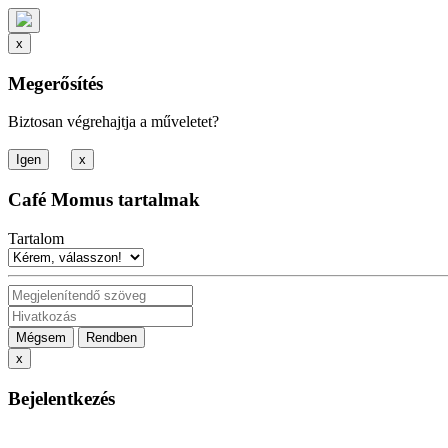
x
Megerősítés
Biztosan végrehajtja a műveletet?
x
Café Momus tartalmak
Tartalom
Mégsem
Rendben
x
Bejelentkezés