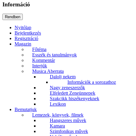
Információ
Nyitólap
Bejelentkezés
Regisztráció
Magazin
Főtéma
Esszék és tanulmányok
Kommentár
Interjúk
Musica Aberrata
Dalolj nekem
Információk a sorozathoz
Nagy zeneszerzők
Elfeledett Zeneünnepek
Szakcikk hiszékenyeknek
Lexikon
Bemutatjuk
Lemezek, könyvek, filmek
Hangszeres művek
Kamara
Szimfonikus művek