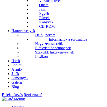
Vokális művek
Opera
Jazz
Egyéb
Filmek
Könyvek
CD-ROM
Hangversenyek
Dalolj nekem
Információk a sorozathoz
Nagy zeneszerzők
Elfeledett Zeneünnepek
Szakcikk hiszékenyeknek
Lexikon
Hírek
Fórum
Ajánló
Játék
Kimernya?
Galéria
Blog
Bejelentkezés
Regisztráció