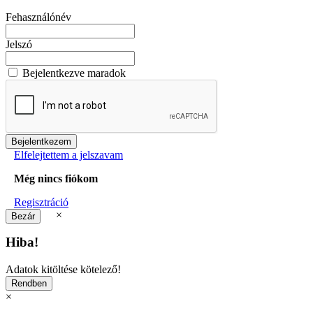
Fehasználónév
Jelszó
Bejelentkezve maradok
Elfelejtettem a jelszavam
Még nincs fiókom
Regisztráció
×
Hiba!
Adatok kitöltése kötelező!
×