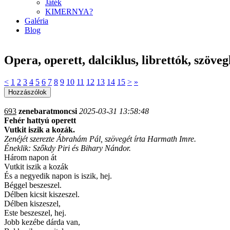
Játék
KIMERNYA?
Galéria
Blog
Opera, operett, dalciklus, librettók, szöve
<
1
2
3
4
5
6
7
8
9
10
11
12
13
14
15
>
»
693
zenebaratmoncsi
2025-03-31 13:58:48
Fehér hattyú operett
Vutkit iszik a kozák.
Zenéjét szerezte Ábrahám Pál, szövegét írta Harmath Imre.
Éneklik: Szőkdy Piri és Bihary Nándor.
Három napon át
Vutkit iszik a kozák
És a negyedik napon is iszik, hej.
Béggel beszeszel.
Délben kicsit kiszeszel.
Délben kiszeszel,
Este beszeszel, hej.
Jobb kezébe dárda van,