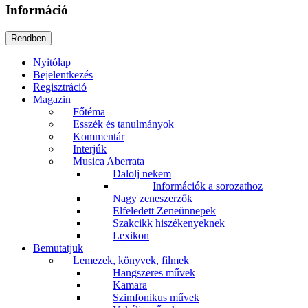
Információ
Nyitólap
Bejelentkezés
Regisztráció
Magazin
Főtéma
Esszék és tanulmányok
Kommentár
Interjúk
Musica Aberrata
Dalolj nekem
Információk a sorozathoz
Nagy zeneszerzők
Elfeledett Zeneünnepek
Szakcikk hiszékenyeknek
Lexikon
Bemutatjuk
Lemezek, könyvek, filmek
Hangszeres művek
Kamara
Szimfonikus művek