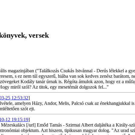
gkönyvek, versek
lis magazinjában ("Találkozás Csukás Istvánnal - Derús lélekkel a gye
t keresem, s ez nem túl egyszerű, hiába van sok kedves zenész barátom,
zövegeket Kodály tanár úrnak is. Régóta ámulok azon, hogy ez a műfaj
Hogy miról szól? Az titok, egy mesetémát dolgozok fel..."
03-25 12:53:32
]
étele, amelyen Házy, Andor, Melis, Palcsó csak az énekhangjukkal is e
léltetően szót ejt.
10-12 19:15:19
]
Mézeskalács [/url] Emőd Tamás - Szirmai Albert daljátéka a Király-szính
ztronómiai objektum. Azt hiszem, tipikusan magyar dolog. "Az urad sz