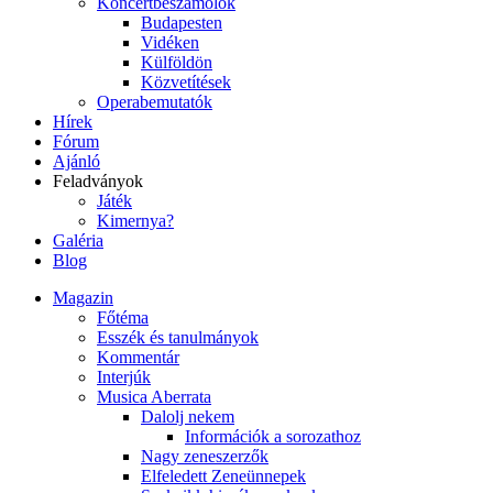
Koncertbeszámolók
Budapesten
Vidéken
Külföldön
Közvetítések
Operabemutatók
Hírek
Fórum
Ajánló
Feladványok
Játék
Kimernya?
Galéria
Blog
Magazin
Főtéma
Esszék és tanulmányok
Kommentár
Interjúk
Musica Aberrata
Dalolj nekem
Információk a sorozathoz
Nagy zeneszerzők
Elfeledett Zeneünnepek