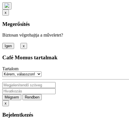
x
Megerősítés
Biztosan végrehajtja a műveletet?
x
Café Momus tartalmak
Tartalom
Mégsem
Rendben
x
Bejelentkezés