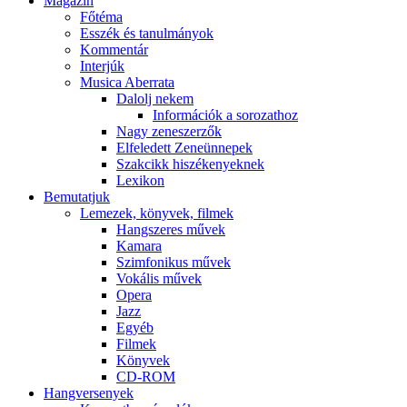
Magazin
Főtéma
Esszék és tanulmányok
Kommentár
Interjúk
Musica Aberrata
Dalolj nekem
Információk a sorozathoz
Nagy zeneszerzők
Elfeledett Zeneünnepek
Szakcikk hiszékenyeknek
Lexikon
Bemutatjuk
Lemezek, könyvek, filmek
Hangszeres művek
Kamara
Szimfonikus művek
Vokális művek
Opera
Jazz
Egyéb
Filmek
Könyvek
CD-ROM
Hangversenyek