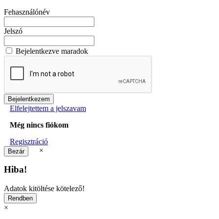
Fehasználónév
Jelszó
Bejelentkezve maradok
Elfelejtettem a jelszavam
Még nincs fiókom
Regisztráció
×
Hiba!
Adatok kitöltése kötelező!
×