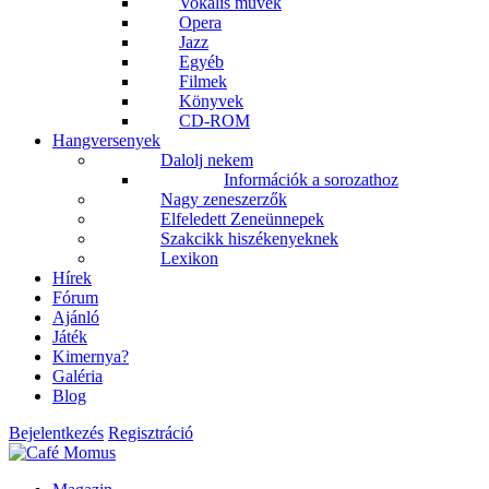
Vokális művek
Opera
Jazz
Egyéb
Filmek
Könyvek
CD-ROM
Hangversenyek
Dalolj nekem
Információk a sorozathoz
Nagy zeneszerzők
Elfeledett Zeneünnepek
Szakcikk hiszékenyeknek
Lexikon
Hírek
Fórum
Ajánló
Játék
Kimernya?
Galéria
Blog
Bejelentkezés
Regisztráció