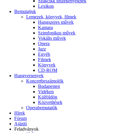
Szakcikk hiszékenyeknek
Lexikon
Bemutatjuk
Lemezek, könyvek, filmek
Hangszeres művek
Kamara
Szimfonikus művek
Vokális művek
Opera
Jazz
Egyéb
Filmek
Könyvek
CD-ROM
Hangversenyek
Koncertbeszámolók
Budapesten
Vidéken
Külföldön
Közvetítések
Operabemutatók
Hírek
Fórum
Ajánló
Feladványok