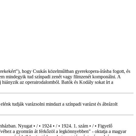
rekekért"), hogy Csukás közelmúltban gyerekopera-írásba fogott, és
 nem mindegyik tud színpadi zenét vagy filmzenét komponálni. A
 hiányzik az operairodalomból. Batók és Kodály sokat írt a
lénk tudják varázsolni mindazt a színpadi varázst és ábrázolt
ázban. Nyugat • / • 1924 • / • 1924. 1. szám • / • Figyelő
ívéhez a gyomrán át férkőzöl a legkönnyebben" - oktatja a magyar