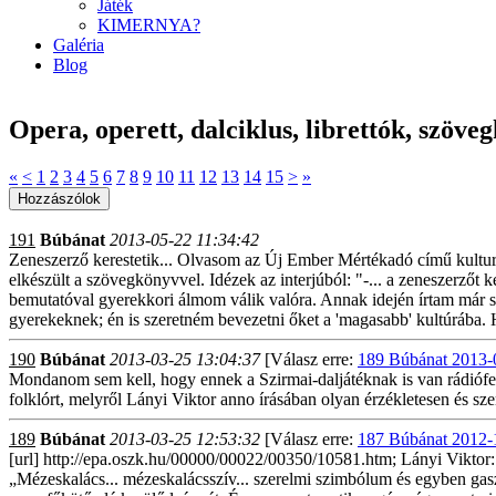
Játék
KIMERNYA?
Galéria
Blog
Opera, operett, dalciklus, librettók, szöve
«
<
1
2
3
4
5
6
7
8
9
10
11
12
13
14
15
>
»
191
Búbánat
2013-05-22 11:34:42
Zeneszerző kerestetik... Olvasom az Új Ember Mértékadó című kulturá
elkészült a szövegkönyvvel. Idézek az interjúból: "-... a zeneszerző
bemutatóval gyerekkori álmom válik valóra. Annak idején írtam már s
gyerekeknek; én is szeretném bevezetni őket a 'magasabb' kultúrába. 
190
Búbánat
2013-03-25 13:04:37
[Válasz erre:
189 Búbánat 2013-
Mondanom sem kell, hogy ennek a Szirmai-daljátéknak is van rádiófelv
folklórt, melyről Lányi Viktor anno írásában olyan érzékletesen és szem
189
Búbánat
2013-03-25 12:53:32
[Válasz erre:
187 Búbánat 2012-
[url] http://epa.oszk.hu/00000/00022/00350/10581.htm; Lányi Viktor: 
„Mézeskalács... mézeskalácsszív... szerelmi szimbólum és egyben gas