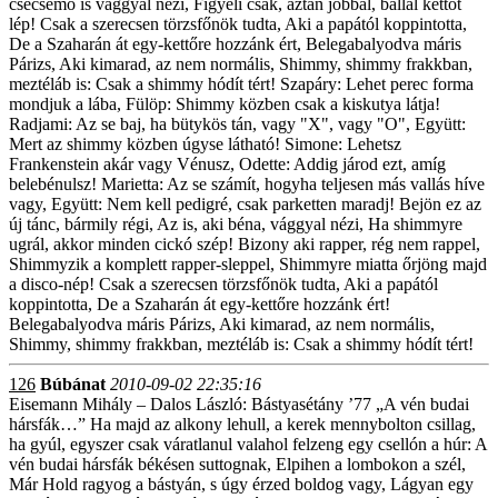
csecsemő is vággyal nézi, Figyeli csak, aztán jobbal, ballal kettőt
lép! Csak a szerecsen törzsfőnök tudta, Aki a papától koppintotta,
De a Szaharán át egy-kettőre hozzánk ért, Belegabalyodva máris
Párizs, Aki kimarad, az nem normális, Shimmy, shimmy frakkban,
meztéláb is: Csak a shimmy hódít tért! Szapáry: Lehet perec forma
mondjuk a lába, Fülöp: Shimmy közben csak a kiskutya látja!
Radjami: Az se baj, ha bütykös tán, vagy "X", vagy "O", Együtt:
Mert az shimmy közben úgyse látható! Simone: Lehetsz
Frankenstein akár vagy Vénusz, Odette: Addig járod ezt, amíg
belebénulsz! Marietta: Az se számít, hogyha teljesen más vallás híve
vagy, Együtt: Nem kell pedigré, csak parketten maradj! Bejön ez az
új tánc, bármily régi, Az is, aki béna, vággyal nézi, Ha shimmyre
ugrál, akkor minden cickó szép! Bizony aki rapper, rég nem rappel,
Shimmyzik a komplett rapper-sleppel, Shimmyre miatta őrjöng majd
a disco-nép! Csak a szerecsen törzsfőnök tudta, Aki a papától
koppintotta, De a Szaharán át egy-kettőre hozzánk ért!
Belegabalyodva máris Párizs, Aki kimarad, az nem normális,
Shimmy, shimmy frakkban, meztéláb is: Csak a shimmy hódít tért!
126
Búbánat
2010-09-02 22:35:16
Eisemann Mihály – Dalos László: Bástyasétány ’77 „A vén budai
hársfák…” Ha majd az alkony lehull, a kerek mennybolton csillag,
ha gyúl, egyszer csak váratlanul valahol felzeng egy csellón a húr: A
vén budai hársfák békésen suttognak, Elpihen a lombokon a szél,
Már Hold ragyog a bástyán, s úgy érzed boldog vagy, Lágyan egy