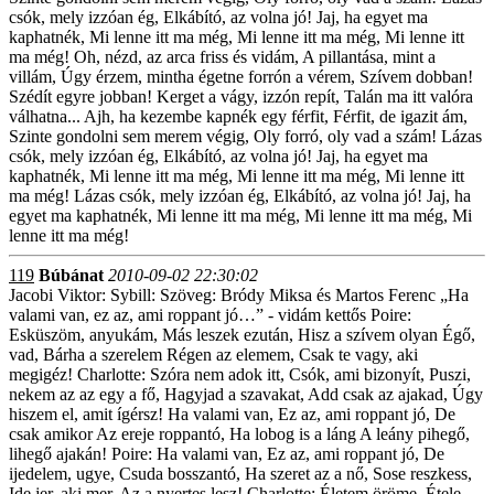
csók, mely izzóan ég, Elkábító, az volna jó! Jaj, ha egyet ma
kaphatnék, Mi lenne itt ma még, Mi lenne itt ma még, Mi lenne itt
ma még! Oh, nézd, az arca friss és vidám, A pillantása, mint a
villám, Úgy érzem, mintha égetne forrón a vérem, Szívem dobban!
Szédít egyre jobban! Kerget a vágy, izzón repít, Talán ma itt valóra
válhatna... Ajh, ha kezembe kapnék egy férfit, Férfit, de igazit ám,
Szinte gondolni sem merem végig, Oly forró, oly vad a szám! Lázas
csók, mely izzóan ég, Elkábító, az volna jó! Jaj, ha egyet ma
kaphatnék, Mi lenne itt ma még, Mi lenne itt ma még, Mi lenne itt
ma még! Lázas csók, mely izzóan ég, Elkábító, az volna jó! Jaj, ha
egyet ma kaphatnék, Mi lenne itt ma még, Mi lenne itt ma még, Mi
lenne itt ma még!
119
Búbánat
2010-09-02 22:30:02
Jacobi Viktor: Sybill: Szöveg: Bródy Miksa és Martos Ferenc „Ha
valami van, ez az, ami roppant jó…” - vidám kettős Poire:
Esküszöm, anyukám, Más leszek ezután, Hisz a szívem olyan Égő,
vad, Bárha a szerelem Régen az elemem, Csak te vagy, aki
megigéz! Charlotte: Szóra nem adok itt, Csók, ami bizonyít, Puszi,
nekem az az egy a fő, Hagyjad a szavakat, Add csak az ajakad, Úgy
hiszem el, amit ígérsz! Ha valami van, Ez az, ami roppant jó, De
csak amikor Az ereje roppantó, Ha lobog is a láng A leány pihegő,
lihegő ajakán! Poire: Ha valami van, Ez az, ami roppant jó, De
ijedelem, ugye, Csuda bosszantó, Ha szeret az a nő, Sose reszkess,
Ide jer, aki mer, Az a nyertes lesz! Charlotte: Életem öröme, Étele,