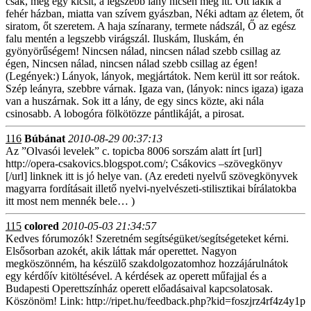
csak, még egy kicsit, a legszebb lány nicsen még itt. Ott lakik a
fehér házban, miatta van szívem gyászban, Néki adtam az életem, őt
siratom, őt szeretem. A haja színarany, termete nádszál, Ő az egész
falu mentén a legszebb virágszál. Iluskám, Iluskám, én
gyönyörűségem! Nincsen nálad, nincsen nálad szebb csillag az
égen, Nincsen nálad, nincsen nálad szebb csillag az égen!
(Legények:) Lányok, lányok, megjártátok. Nem kerül itt sor reátok.
Szép leányra, szebbre várnak. Igaza van, (lányok: nincs igaza) igaza
van a huszárnak. Sok itt a lány, de egy sincs közte, aki nála
csinosabb. A lobogóra fölkötözze pántlikáját, a pirosat.
116
Búbánat
2010-08-29 00:37:13
Az ”Olvasói levelek” c. topicba 8006 sorszám alatt írt [url]
http://opera-csakovics.blogspot.com/; Csákovics –szövegkönyv
[/url] linknek itt is jó helye van. (Az eredeti nyelvű szövegkönyvek
magyarra fordításait illető nyelvi-nyelvészeti-stilisztikai bírálatokba
itt most nem mennék bele… )
115
colored
2010-05-03 21:34:57
Kedves fórumozók! Szeretném segítségüket/segítségeteket kérni.
Elsősorban azokét, akik láttak már operettet. Nagyon
megköszönném, ha készülő szakdolgozatomhoz hozzájárulnátok
egy kérdőív kitöltésével. A kérdések az operett műfajjal és a
Budapesti Operettszínház operett előadásaival kapcsolatosak.
Köszönöm! Link: http://ripet.hu/feedback.php?kid=foszjrz4rf4z4y1p