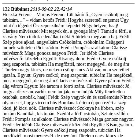
132
Búbánat
2010-09-02 22:42:14
Huszka Ferenc – Martos Ferenc: Lili bárónő „Gyere csókolj meg
tubicám…” – vidám kettős Frédi: Hogyha szeretnél engemet Úgy
mint én tégedet Összepuszilnám képedet Négy helyen, haaj!
Clarisse művésznő: Mit tegyek én, a gyönge lány? Támad a férfi, a
zsivány Nem tudok ellenállani néki S hirtelen megvan a baj. Frédi:
Szép piros ajkad, angyalkám Csókolnám, csókolnám Csüggeni
tudnék szüntelen Pici szádon. Frédi: Pompás az alkalom Clarisse
művésznő: Maga gonosz nagyon Frédi: Jer idébb Clarisse
művésznő: közelébb Együtt: Kisangyalom. Frédi: Gyere csókolj
meg szaporán, tubicám Ha megfőztél, most megegyél, de meg ám
Türelem nagy kincs, de nekem csöpp sincs Aki vár, nem szerethet
igazán. Együtt: Gyere csókolj meg szaporán, tubicám Ha megfőztél,
most megegyél, de meg ám Clarisse művésznő: Gyere párom Frédi:
alig várom Együtt: Ide tartom a forró szám. Clarisse művésznő: Jó,
hogy a díszes udvarlók nem tudják, nem tudják Mily feneketlen
ostobák, ostobák, haaj! Frédi: Szép vagyok én és szellemdús Nincs
olyan eset, hogy viccem bús Bomlanak értem éppen ezért a szép
kicsi, jó kicsi nők. Clarisse művésznő: Szoknya ha libben, szép
bokám Kandikál, kis topán, Szédül a férfi ostobán, Szinte szállón.
Frédi: Pompás az alkalom Clarisse művésznő: Maga gonosz nagyon
Frédi: Jer idébb Clarisse művésznő: közelébb Együtt: Kisangyalom.
Clarisse művésznő: Gyere csókolj meg szaporán, tubicám Ha
megfőztél, most megegyél, de meg ám Türelem nagy kincs, de