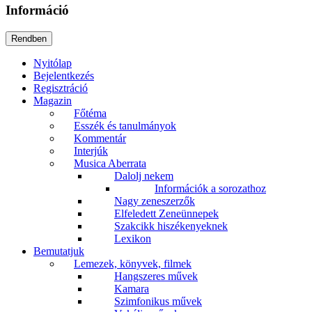
Információ
Nyitólap
Bejelentkezés
Regisztráció
Magazin
Főtéma
Esszék és tanulmányok
Kommentár
Interjúk
Musica Aberrata
Dalolj nekem
Információk a sorozathoz
Nagy zeneszerzők
Elfeledett Zeneünnepek
Szakcikk hiszékenyeknek
Lexikon
Bemutatjuk
Lemezek, könyvek, filmek
Hangszeres művek
Kamara
Szimfonikus művek