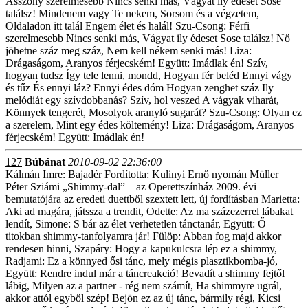
Asszony szerelmesebb Nincs senki más, Vágyat ily édeset Sose
találsz! Mindenem vagy Te nekem, Sorsom és a végzetem,
Oldaladon itt talál Engem élet és halál! Szu-Csong: Férfi
szerelmesebb Nincs senki más, Vágyat ily édeset Sose találsz! Nő
jöhetne száz meg száz, Nem kell nékem senki más! Liza:
Drágaságom, Aranyos férjecském! Együtt: Imádlak én! Szív,
hogyan tudsz Így tele lenni, mondd, Hogyan fér beléd Ennyi vágy
és tűz És ennyi láz? Ennyi édes dóm Hogyan zenghet száz Ily
melódiát egy szívdobbanás? Szív, hol veszed A vágyak viharát,
Könnyek tengerét, Mosolyok aranyló sugarát? Szu-Csong: Olyan ez
a szerelem, Mint egy édes költemény! Liza: Drágaságom, Aranyos
férjecském! Együtt: Imádlak én!
127
Búbánat
2010-09-02 22:36:00
Kálmán Imre: Bajadér Fordította: Kulinyi Ernő nyomán Müller
Péter Sziámi „Shimmy-dal” – az Operettszínház 2009. évi
bemutatójára az eredeti duettből szextett lett, új fordításban Marietta:
Aki ad magára, játssza a trendit, Odette: Az ma százezerrel lábakat
lendít, Simone: S bár az élet verhetetlen tánctanár, Együtt: Ő
titokban shimmy-tanfolyamra jár! Fülöp: Abban fog majd akkor
rendesen hinni, Szapáry: Hogy a kapukulcsra lép ez a shimmy,
Radjami: Ez a könnyed ősi tánc, mely mégis plasztikbomba-jó,
Együtt: Rendre indul már a táncreakció! Bevadít a shimmy fejtől
lábig, Milyen az a partner - rég nem számít, Ha shimmyre ugrál,
akkor attól egyből szép! Bejön ez az új tánc, bármily régi, Kicsi