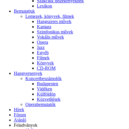
Szakcikk hiszékenyeknek
Lexikon
Bemutatjuk
Lemezek, könyvek, filmek
Hangszeres művek
Kamara
Szimfonikus művek
Vokális művek
Opera
Jazz
Egyéb
Filmek
Könyvek
CD-ROM
Hangversenyek
Koncertbeszámolók
Budapesten
Vidéken
Külföldön
Közvetítések
Operabemutatók
Hírek
Fórum
Ajánló
Feladványok