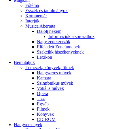
Magazin
Főtéma
Esszék és tanulmányok
Kommentár
Interjúk
Musica Aberrata
Dalolj nekem
Információk a sorozathoz
Nagy zeneszerzők
Elfeledett Zeneünnepek
Szakcikk hiszékenyeknek
Lexikon
Bemutatjuk
Lemezek, könyvek, filmek
Hangszeres művek
Kamara
Szimfonikus művek
Vokális művek
Opera
Jazz
Egyéb
Filmek
Könyvek
CD-ROM
Hangversenyek