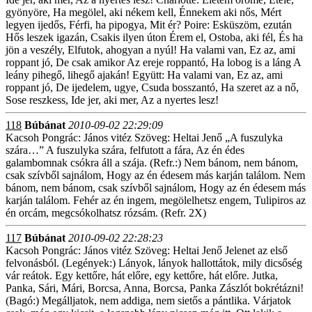
gyönyöre, Ha megölel, aki nékem kell, Énnekem aki nős, Mért
legyen ijedős, Férfi, ha pipogya, Mit ér? Poire: Esküszöm, ezután
Hős leszek igazán, Csakis ilyen úton Érem el, Ostoba, aki fél, És ha
jön a veszély, Elfutok, ahogyan a nyúl! Ha valami van, Ez az, ami
roppant jó, De csak amikor Az ereje roppantó, Ha lobog is a láng A
leány pihegő, lihegő ajakán! Együtt: Ha valami van, Ez az, ami
roppant jó, De ijedelem, ugye, Csuda bosszantó, Ha szeret az a nő,
Sose reszkess, Ide jer, aki mer, Az a nyertes lesz!
118
Búbánat
2010-09-02 22:29:09
Kacsoh Pongrác: János vitéz Szöveg: Heltai Jenő „A fuszulyka
szára…” A fuszulyka szára, felfutott a fára, Az én édes
galambomnak csókra áll a szája. (Refr.:) Nem bánom, nem bánom,
csak szívből sajnálom, Hogy az én édesem más karján találom. Nem
bánom, nem bánom, csak szívből sajnálom, Hogy az én édesem más
karján találom. Fehér az én ingem, megölelhetsz engem, Tulipiros az
én orcám, megcsókolhatsz rózsám. (Refr. 2X)
117
Búbánat
2010-09-02 22:28:23
Kacsoh Pongrác: János vitéz Szöveg: Heltai Jenő Jelenet az első
felvonásból. (Legények:) Lányok, lányok hallottátok, mily dicsőség
vár reátok. Egy kettőre, hát előre, egy kettőre, hát előre. Jutka,
Panka, Sári, Mári, Borcsa, Anna, Borcsa, Panka Zászlót bokrétázni!
(Bagó:) Megálljatok, nem addiga, nem sietős a pántlika. Várjatok