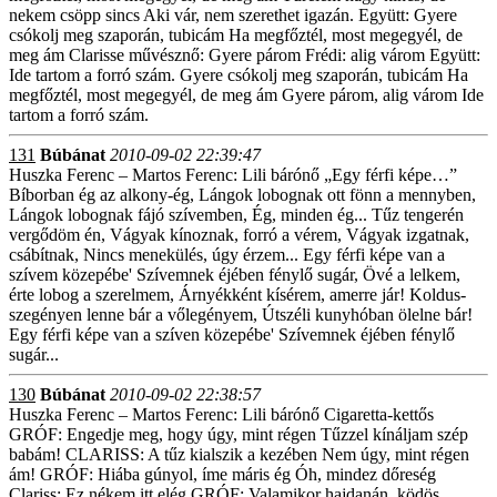
nekem csöpp sincs Aki vár, nem szerethet igazán. Együtt: Gyere
csókolj meg szaporán, tubicám Ha megfőztél, most megegyél, de
meg ám Clarisse művésznő: Gyere párom Frédi: alig várom Együtt:
Ide tartom a forró szám. Gyere csókolj meg szaporán, tubicám Ha
megfőztél, most megegyél, de meg ám Gyere párom, alig várom Ide
tartom a forró szám.
131
Búbánat
2010-09-02 22:39:47
Huszka Ferenc – Martos Ferenc: Lili bárónő „Egy férfi képe…”
Bíborban ég az alkony-ég, Lángok lobognak ott fönn a mennyben,
Lángok lobognak fájó szívemben, Ég, minden ég... Tűz tengerén
vergődöm én, Vágyak kínoznak, forró a vérem, Vágyak izgatnak,
csábítnak, Nincs menekülés, úgy érzem... Egy férfi képe van a
szívem közepébe' Szívemnek éjében fénylő sugár, Övé a lelkem,
érte lobog a szerelmem, Árnyékként kísérem, amerre jár! Koldus-
szegényen lenne bár a vőlegényem, Útszéli kunyhóban ölelne bár!
Egy férfi képe van a szíven közepébe' Szívemnek éjében fénylő
sugár...
130
Búbánat
2010-09-02 22:38:57
Huszka Ferenc – Martos Ferenc: Lili bárónő Cigaretta-kettős
GRÓF: Engedje meg, hogy úgy, mint régen Tűzzel kínáljam szép
babám! CLARISS: A tűz kialszik a kezében Nem úgy, mint régen
ám! GRÓF: Hiába gúnyol, íme máris ég Óh, mindez dőreség
Clariss: Ez nékem itt elég GRÓF: Valamikor hajdanán, ködös