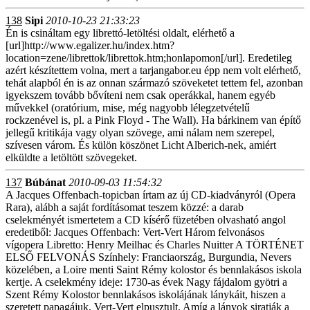
138
Sipi
2010-10-23 21:33:23
Én is csináltam egy librettó-letöltési oldalt, elérhető a
[url]http://www.egalizer.hu/index.htm?
location=zene/librettok/librettok.htm;honlapomon[/url]. Eredetileg
azért készítettem volna, mert a tarjangabor.eu épp nem volt elérhető,
tehát alapból én is az onnan származó szöveketet tettem fel, azonban
igyekszem tovább bővíteni nem csak operákkal, hanem egyéb
művekkel (oratórium, mise, még nagyobb lélegzetvételű
rockzenével is, pl. a Pink Floyd - The Wall). Ha bárkinem van építő
jellegű kritikája vagy olyan szövege, ami nálam nem szerepel,
szívesen várom. És külön köszönet Licht Alberich-nek, amiért
elküldte a letöltött szövegeket.
137
Búbánat
2010-09-03 11:54:32
A Jacques Offenbach-topicban írtam az új CD-kiadványról (Opera Rara), alábh a saját fordításomat teszem közzé: a darab cselekményét ismertetem a CD kísérő füzetében olvasható angol eredetiből: Jacques Offenbach: Vert-Vert Három felvonásos vígopera Libretto: Henry Meilhac és Charles Nuitter A TÖRTÉNET ELSŐ FELVONÁS Színhely: Franciaország, Burgundia, Nevers közelében, a Loire menti Saint Rémy kolostor és bennlakásos iskola kertje. A cselekmény ideje: 1730-as évek Nagy fájdalom gyötri a Szent Rémy Kolostor bennlakásos iskolájának lánykáit, hiszen a szeretett papagájuk, Vert-Vert elpusztult. Amíg a lányok siratják a madarat, addig Binet, a kertész sírt ás a kertben egy fa alá a tetemnek. Az ugyancsak ebben az intézményben nevelkedik a lányokkal egyidős Valentin, és épp érkezik, hogy a közösség nevében végső búcsút vegyen a mindannyiak által szeretett kis jószágtól. Amint véget ért a gyászceremónia és Valentin befejezte a beszédet, az egyik növendék, Mimi, máris kifejezésre juttatja elhatározását Emmának meg Bathilde-nak (akik testvérek): azonnal találnia kell az elpusztult papagáj helyébe egy másikat, hogy azt is csókolhassa, ölelhesse… Mimi kissé habozik: szerinte papagáj helyett akár Valentin is megfelelne e célból… - ugyanis titkon szerelmes a fiúba. A másik két lány felkarolja az ötletet és már mind könyörögni kezdenek Valentinnak, hogy vállalja el ezt a szerepet. Végül sikerül is rábeszélniük, aki felveszi a kakadu nevét, a Vert-Vert-t. A lányok diadalmasan elvezetik Valentint, Binet pedig egyedül marad a papagáj sírjánál, és siratja a lányok állhatatlanságát. Két dragonyos tiszt ugrik át a kolostor falán. ’Lebeszélik’ Binet-t – ki igen megijedt láttukra - arról, hogy segítségért kiáltson. Bemutatkoznak, mint Le Comte d’Arlange és Friquet. Le Comte elárulja, hogy ő Bathilde férje, majd megfenyegeti, nehogy kifecsegje ezt a titkot idejekorán, azzal a tisztek elküldik, keresse meg Bathilde-ot. Le Comte emlékezteti Friquet-et, hogy őt és egy katonatársukat, Bergeracot - aki meg Emma férje – erőszakkal elválasztották a feleségeiktől nyomban a házasságkötési ceremóniát követően. Megérkezik Binet Bathilde-dal - Friquet már távozott. Binet viszont úgy dönt, nem hagyja magára a szerelmes párocskát: biztosan megelégszenek a „ménage á trois”-val. Hirtelen megszólal a kollégium ajtócsengője. Le Comte visszaugrik a fal túloldalára, de előtte még megígéri, visszajön, hogy megmentse a két lányt. Bathilde bemegy a házba; Binet otthagyja a kakadu sírját. Mademoiselle Paturelle, a bennlakásos intézmény helyettes főnöke, egyben az iskola tanárnője kilép az épületből a kertbe. Nagyon ingerült, szeretné megtalálni Binet-t, hogy megmondja neki, ideje bemennie vacsorázni. Végre jön Binet, de igen feldúlt állapotban, aki aztán bemegy a házba. Mademoiselle Paturelle továbbra is kinn várakozik, láthatóan nagy aggódással. Nemsokára a szolgáló bejelenti Baladon-t, a tánctanárt. Amint kettesben maradnak, nyilvánvalóvá válik: ők titkos házasok. Ám ezt a titkot rejtegetniük kell, mert ha kitudódik, akkor Mademoiselle Paturelle elveszítené magas posztját. Baladon érthetően ideges ettől a helyzettől: csak alkalmanként látogathatja és láthatja feleségét. Mademoiselle Paturelle most tervet sző: kulcsot ad át neki a kert kapujához. Baladon ráveszi asszonyát egy éjjeli randevúra. Együttlétüket a kertbe lépő Mimi, Emma és Bathilde zavarják meg, akik nevetésre fakadnak, látva Mademoiselle Paturelle-t Baladon karjaiban. A tanárnő dölyfösen bevezeti Baladont a házba. Bathilde Emmanak mesél a szöktetési kísérletről. Mimi izgalomba jön a menekülési ötlet hallatán, mert eszébe jut, hogy az ő kedves Vert-Vert-je is ide van közéjük zárva. A lányok kinevetik Miminek a kissé együgyű gyerekbe való bolondulását. Otthagyják, hadd merengjen: Vert-Vert már nem egy gyermek – Mimi elhatározásra jut. Mimi tépelődését az izgatottan megjelenő Binet zavarja meg. A kertész elmondja, hogy Vert-Vert hamarosan elutazik, mert meg kell látogatnia régen látott nagynénikéjét… Binet-t bízták meg a fiú kísérőjéül, neki kell vigyáznia az úton Vert-Vert-re; veszélyes folyó a Loire ezen szakasza, ezért a csónakban mellette foglal majd helyet. A kolostor és az iskola összes bennlakója összegyűlik, hogy elbúcsúzzanak Vert-Vert-től. Binet megesküszik, hogy vigyázni fog rá, és Vert-Vert is megesküszik, hogy jól fog viselkedni. Amint elindulnak a csónakhoz, Mimi rejtőzködve követi őket: muszáj, hogy lássa az ő szeretett Vert-Vert-ét, amint belép a hatalmas világba. MÁSODIK FELVONÁS Színhely: Nevers városa közelében, a Loire partján lévő helyőrség Nevers városa szélén, a Lion d’Or-nál, a helyőrség dragonyosai – beleértve Le Comte-t és Bergerac-ot is – igen jókedvűek. A híres énekesnő, sokak kedvese, La Corilla előadást ad számukra még aznap este. És íme, máris pompázatos külsőségek közepette megérkezik a helyőrségbe! A tisztek hangosan flörtölni kezdenek vele (hiszen most nincsenek ott a feleségeik). Mindenki örül, amikor a hölgy kedvesen válaszol kérdéseikre, majd egy rögtönzött énekszámmal kedveskedik nekik. Ezután a dragonyosok eltávoznak, a két tiszt egyedül marad La Corillával, de beszélgetésüket hamarosan félbeszakítja a színház igazgatója, aki egy próbát szeretne tartani a művésznővel a holnapi előadás előtt. La Corilla felhívja a direktor figyelmét, hogy a partnere, a tenor Bellecour késik. Hirtelen csöngetés hallatszik a közelben. apró köhintések közepette megérkezik a tenor énekes. Elmondja hogy útközben valami viszontagság érte: a csónakban ült, és ott vitába keveredett egy idióta szolgával, aki az ura éneklését dicsérte; őszerinte felülmúlta ebben a tenort, végül a vita odáig fajult, hogy a szolga bedobta a Loire-ba, melynek következtében felfázott… Az igazgató az elbeszéltek nyomán haragra gerjed annak a - jelen nem lévő - ütődött szolgának a tettén, majd eltávozik. Ekkor megérkezik Binet és Vert-Vert. Binet bátorítja a félénk Vert-Vert-t, hogy énekeljen a társaságnak valamit („Barcarola”). Vert-Vert-t hallgatva mindenki el van varázsolva. Az igazgató időközben visszatér, hogy az őt ért veszteséget számba vegye: még ha meg térítik is kárát, ő bizony, Binet-t bíróság elé fogja citálni. Vert-Vert-nek azonban nincs pénze, nem segíthet ebben, így a dacos Binet-nek mennie kell az igazgatóval és Bellecour-ral, meg a tanukkal…Vert-Vert egyedül marad La Corilla-val. A fiút rabul ejti az asszony varázsa, aki egy csábos dalt énekel neki. Vert-Vert eleinte ellenáll, elutasítja, később mégis vallomást tesz: idejövet a csónakból megpillantott egy titokzatos, gyönyörű hölgyet, aki nagyon hasonlít La Corilla-ra, s ennek valósággal megszállottja lett. Most hogy itt áll mellette La Corilla, azonnal a bűvöletébe esett… Visszatér a két tiszt, akik véget vetnek a flörtnek, ami épp csak elkezdődött a szép énekesnő és Vert-Vert között. Ekkor egy ismeretlen, fiatal nő jelenik meg a színen, dragonyos uniformisban. Nem más ő, mint Mimi, aki Friquet ruháját öltötte magára. Vert-Vert-t követte idáig. Csak Le Comte ismeri fel és kiforral egy tervet: Mimi talán elmondhatná neki, hogy hogyan csempésszék be őt és Bergeracot a kolostorba, hogy aztán kimentsék onnan feleségeiket. De a terv megvalósításához Vert-Vert közreműködése is szükséges. Visszatér Binet nagyon lehangolva… Le Comte elküldi őt a többi dragonyosért: készüljenek az esti partira, csatlakozzanak a többi vendéghez. Mimi nem tart a többiekkel: bezárkózik, míg vissza nem térnek Saint-Rémy-be. A vendégek megérkeznek, Vert-Vert La Corilla karján. A fiú sugárzik a sikertől és az italtól… Az este kicsapongó ünneplésbe torkollik. HARMADIK FELVONÁS Színhely: ugyanaz, mint az első felvonásban Mindezalatt Saint-Rémy bennlakásos kolostorában a lányok a kényszerű táncolást gyakorolják Baladon irányításával. A leckeórán a tánctanár, hogy felélénkítse őket, felolvasást tart nekik a tánc történetéről. Mademoiselle Paturelle siettetné a táncóra végét: azt az információt kapta, hogy az eddig hiába keresett Mimi kórházban van, ezért elküldött egy lányt, érdeklődjön az állapota felől. A jelenlévő lányok döbbenten és bizonytalanságban fogadják a hírt. Egy küldönc érkezik vissza, aki elmondja, hogy senki nem látta Mimit, nem találják őt. Erre az összes lány kiabálni kezdi: Mimi, Mimi, Mimi! Ebben a pillanatban betoppan Mimi. Semmi baja. Azt állítja, hogy a hatalmas kert túlsó sarkában tartózkodott, hogy hallgathassa a falusi emberek pletykálkodásait. Hevesen megszólal a kapucsengő. Binet és Vert-Vert érkeznek vissza - szemmel láthatóan nagy aggodalommal. Általános zűrzavar bontakozik ki, mely közepette Mimi suttogva tudtul adja Emma-nak és Bathilde-nak, hogy a hamarosan viszontláthatják férjeiket, a találkozásra itt a kertben kint fogsor kerülni. Vert-Vert és Binet a faggatásukra kényszeredett válaszokat mondanak; állítják, hogy útközben tolvajok elfogták és egy barlangban tartották fogva őket. De egy kis idő után Vert-Vert mégis bevallja, hogy egy szó se igaz ebből: a kiruccanása során volt ideje megtanulni inni meg káromkodni, szépeket tenni a nőknek, sőt meghódítani őket. Bizonyságul, itt a kolostorban ki fogja próbálni ez irányú jártasságát, bemutatja majd csábítási képességét. E szavakra megrémül Mademoiselle Paturelle, de a lányok lelkesedése határtalan… Mademoiselle-nek végül sikerül „falkájá”.t elterelnie, Binet-t pedig elvezeti az igazgatónőhöz: bocsássa el a hűtlen szolgát. Vert-Vert és Mimi egyedül maradnak. A lány szemrehányásokat tesz neki, de Vert-Vert közbevág, és elmondja az igazat: La Corilla valóban megtanította neki a szerelem mibenlétét, és így most már tudja, hogy csakis Mimit szereti, senki mást! Gyengéden összeölelkeznek. Eljött az éj. Az álruhába öltözött Friquet még mindig a kertben van… Le Comte és Bergerac, amint átugranak a kertfalon, Friquet-be botlanak. Amint észreveszik, ki ő, üzenetet küldenek általa a dragonyosokhoz, akik kint várakoznak. Bathilde és Emma kijönnek a kert