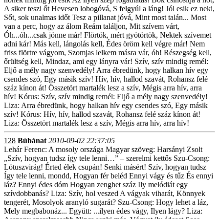
A siker teszi őt Hevesen lobogóvá, S felgyúl a láng! Jól esik ez neki,
Sőt, sok unalmas időt Tesz a pillanat jóvá, Mint most talán... Most
van a perc, hogy az álom Reám találjon, Mit szívem várt,
Óh...óh...csak jönne már! Flörtök, mért gyötörtök, Nektek szívemet
adni kár! Más kell, lángolás kell, Édes öröm kell végre már! Nem
friss flörtre vágyom, Szomjas lelkem másra vár, óh! Részegség kell,
őrültség kell, Mindaz, ami egy lányra vár! Szív, szív mindig remél:
Eljő a mély nagy szenvedély! Arra ébredünk, hogy halkan hív egy
csendes szó, Egy másik szív! Hív, hív, hallod szavát, Rohansz felé
száz kínon át! Összetört martalék lesz a szív, Mégis arra hív, arra
hív! Kórus: Szív, szív mindig remél: Eljő a mély nagy szenvedély!
Liza: Arra ébredünk, hogy halkan hív egy csendes szó, Egy másik
szív! Kórus: Hív, hív, hallod szavát, Rohansz felé száz kínon át!
Liza: Összetört martalék lesz a szív, Mégis arra hív, arra hív!
128
Búbánat
2010-09-02 22:37:05
Lehár Ferenc: A mosoly országa Magyar szöveg: Harsányi Zsolt
„Szív, hogyan tudsz így tele lenni…” – szerelmi kettős Szu-Csong:
Lótuszvirág! Érted élek csupán! Senki másért! Szív, hogyan tudsz
Így tele lenni, mondd, Hogyan fér beléd Ennyi vágy és tűz És ennyi
láz? Ennyi édes dóm Hogyan zenghet száz Ily melódiát egy
szívdobbanás? Liza: Szív, hol veszed A vágyak viharát, Könnyek
tengerét, Mosolyok aranyló sugarát? Szu-Csong: Hogy lehet a láz,
Mely megbabonáz... Együtt: ...ilyen édes vágy, Ilyen lágy? Liza: