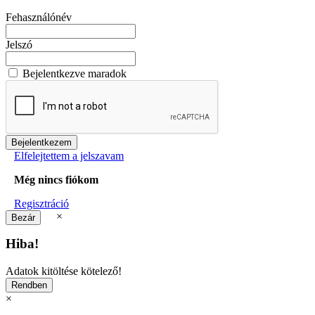
Fehasználónév
Jelszó
Bejelentkezve maradok
Elfelejtettem a jelszavam
Még nincs fiókom
Regisztráció
×
Hiba!
Adatok kitöltése kötelező!
×