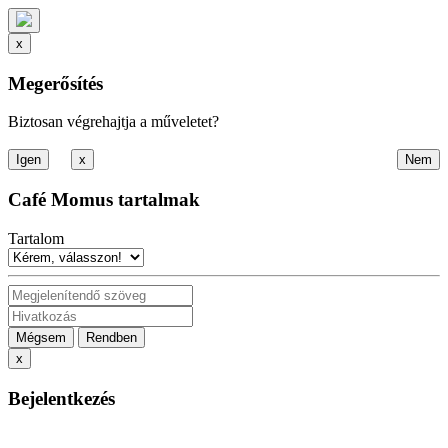
x
Megerősítés
Biztosan végrehajtja a műveletet?
x
Café Momus tartalmak
Tartalom
Mégsem
Rendben
x
Bejelentkezés