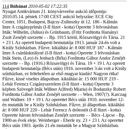
114
Búbánat
2010-05-02 17:22:35
Nyugat Antikvárium 21. könyvárverése aukció időpontja:
2010.05.14. péntek 17:00 CEST aukció helyszíne: ECE City
Center, 1051, Budapest, Bajcsy-Zsilinszky út 12. 186 - Kálmán
Imre A czigányprímás (I-II füzet - kotta) Operette 3 felvonásban
Irták: Wilhelm, (Julius) és Grünbaum, (Fritz Forditotta Harsányi
Zsolt Zenéjét szerzette - - Bp. 1915 körül, Rózsavölgyi és Társa. 21
+ 23 l. Az operett budapesti bemutatója 1913. január 24-én volt a
Király Színházban. Fűzve. kikiáltási ár: 8 000 HUF 187 - Kálmán
Imre A csárdáskirályné (I-II füzet - kotta) Operette 3 felvonásban
Irták Stein, (Leo) és Jenbach (Béla) Forditotta Gábor Andor Zenéjét
szerzette - - Bp. (1916.) Rózsavölgyi és Társa. 19 + 19 l. Az operett
budapesti bemutatója (Bécs után) 1916. november 3-án volt a Király
színházban, ez feltehetően az első magyar kiadás! Nagyon ritka!
Fűzve, kissé viseltes állapotban. kikiáltási ár: 15 000 HUF 219 -
Lehár Ferencz Czigányszerelem (I-II füzet - kotta) Operette 3
képben Szövegét írták Willner A(lfred) M(aria) és Bodanzky Robert
Forditotta Gábor Andor Zenéjét szerzette - - Wien, 1907(?). Karczag
und Wallner. 19 + 19 l. Az operettet Bécs után 1910. november 12-
én mutatták be a Király Színházban. Fűzve, jó állapotban. kikiáltási
ár: 8 000 HUF 220 - Lehár Ferencz A drótostót (I-II füzet - kotta)
Operette három felvonásban Zenéjét szerzette - - Bécs -Lipcse - Bp.
1900-as évek eleje, Weinberger - Eberle ny. 23 + 23 l. Az operettet
Bécs után 1903. április 21-én mutatták be a Magyar Színházban.