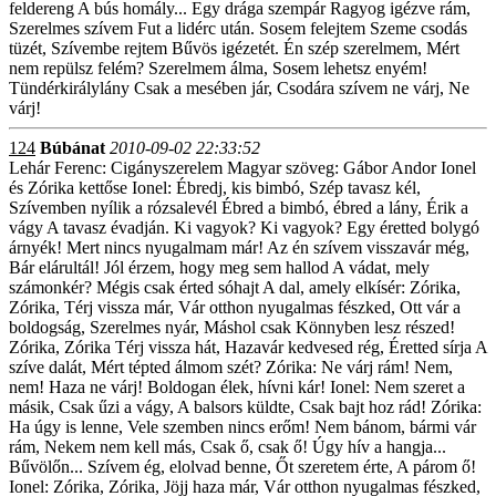
feldereng A bús homály... Egy drága szempár Ragyog igézve rám,
Szerelmes szívem Fut a lidérc után. Sosem felejtem Szeme csodás
tüzét, Szívembe rejtem Bűvös igézetét. Én szép szerelmem, Mért
nem repülsz felém? Szerelmem álma, Sosem lehetsz enyém!
Tündérkirálylány Csak a mesében jár, Csodára szívem ne várj, Ne
várj!
124
Búbánat
2010-09-02 22:33:52
Lehár Ferenc: Cigányszerelem Magyar szöveg: Gábor Andor Ionel
és Zórika kettőse Ionel: Ébredj, kis bimbó, Szép tavasz kél,
Szívemben nyílik a rózsalevél Ébred a bimbó, ébred a lány, Érik a
vágy A tavasz évadján. Ki vagyok? Ki vagyok? Egy éretted bolygó
árnyék! Mert nincs nyugalmam már! Az én szívem visszavár még,
Bár elárultál! Jól érzem, hogy meg sem hallod A vádat, mely
számonkér? Mégis csak érted sóhajt A dal, amely elkísér: Zórika,
Zórika, Térj vissza már, Vár otthon nyugalmas fészked, Ott vár a
boldogság, Szerelmes nyár, Máshol csak Könnyben lesz részed!
Zórika, Zórika Térj vissza hát, Hazavár kedvesed rég, Éretted sírja A
szíve dalát, Mért tépted álmom szét? Zórika: Ne várj rám! Nem,
nem! Haza ne várj! Boldogan élek, hívni kár! Ionel: Nem szeret a
másik, Csak űzi a vágy, A balsors küldte, Csak bajt hoz rád! Zórika:
Ha úgy is lenne, Vele szemben nincs erőm! Nem bánom, bármi vár
rám, Nekem nem kell más, Csak ő, csak ő! Úgy hív a hangja...
Bűvölőn... Szívem ég, elolvad benne, Őt szeretem érte, A párom ő!
Ionel: Zórika, Zórika, Jöjj haza már, Vár otthon nyugalmas fészked,