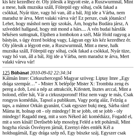
kis kéz kezedhez ér. Oly jólesik a légyott este, a Ruszwurmnál, Mint
a mese, halk muzsika száll, Fölrepül egy sóhaj, csók fakad a
csókkal, Nyár tüze, vagy hó van, áll a bál, Jöjj ide a Várba, nem
maradsz te árva, Mert valaki várva vár! Ez persze, csak jótanács!
Lehet, hogy máshol nem így szokás, Ám, hogyha Budára jársz, A
szíveddel hallgasd, hogy mit mond a hárs.... A vén budai hársfák
békésen suttognak, Elpihen a lombokon a szél, Már Hold ragyog a
bástyán, s úgy érzed boldog vagy, Lágyan egy kis kéz kezedhez ér.
Oly jólesik a légyott este, a Ruszwurmnál, Mint a mese, halk
muzsika száll, Fölrepül egy sóhaj, csók fakad a csókkal, Nyár tüze,
vagy hó van, áll a bál, Jöjj ide a Várba, nem maradsz te árva, Mert
valaki várva vár!
125
Búbánat
2010-09-02 22:34:34
Kálmán Imre: Cirkuszhercegnő Magyar szöveg: Liptay Imre „Egy
drága szempár…” - Mister X belépője Mister X: Trombita zeng és
pereg a dob, Lesi a nép az attrakciót, Kifestett, lisztes arccal, Mint a
bolond, előre hát, Vár a cirkuszporond! Hisz nem vagy te más, Csak
rongyos komédiás, Tapsol a publikum, Vagy porig aláz, Felzúg a
taps, a mámor Orkán gyanánt, Csak egyszer bukj meg, Sárba ránt!
Máma itt, holnap ott - oly mindegy! Itt se jobb, ott se jobb - oly
mindegy! Ragadd meg, mit a sors Néked ád: komédiázz, Fogadd el,
mit a sors kínál! Derűsebb kép mosolyg Feléd a telt pohárnál, Mint
hogyha rózsás Ösvényen járnál, Ezernyi édes emlék Kél a
holdsugárnál, Egy drága szép nő, Egy büszke száj, Egyszer csak