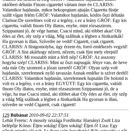
októberi délután Finom cigarettel vártam önre én CLARISS:
Valamikor hajdanán, mikor bekopogtam ajtaján Cigaretta füstje
szállt vígan felém GRÓF: Valamikor hajdanán, ködös őszi délután
Clarisse:De szerelmes volt ez a legény, s ez a leány GRÓF: Egy kis
cigaretta, valódi finom Oly illatos, enyhe, mint rózsaszirom.
Szippantani jó, de vége hamar, Csacsi mind, aki többet akar! Oly
édes az élet, oly szép a világ, Míg szállnak a légben a füstkarikák!
Ha gyorsan is illan, Szívedre ne vedd! Cigarett, csak cigarett.
CLARISS: A füstgomolyba, úgy érzem én, forró emlékezés vegyül!
GRÓF: A füst akárhogy nézem, nézem, csak füst mely elrepül!
CLARISS: Mi rosszabb mint a férfi nép? GRÓF: Az asszony
hogyha szép! CLARISS: Mint az őszi napsugár, fénye van, de heve
oda már Oly szomorú a józan szerető! GRÓF: Olyan szép volt
hajdanán, szerelemnek nyíló tavaszán Annak emléke is szívet derítő!
CLARISS: Valamikor hajdanán, szerelemnek hajnalán De bolond is
volt ez a legény, s ez a leány EGYÜTT: Egy kis cigaretta, valódi
finom Oly illatos, enyhe, mint rózsaszirom Szippantani jó, de a
vége, ha mar Csacsi mind, aki többet akar Oly édes az élet, oly szép
a világ Míg szállnak a légben a füstkarikák Ha gyorsan is illan,
szívedre ne vedd Cigarett, csak cigarett!
129
Búbánat
2010-09-02 22:37:51
Lehár Ferenc: A mosoly országa Fordította: Harsányi Zsolt Liza
belépője Kórus: Éljen sokáig! Éljen sokáig! Éljen ő! Liza: Egy
nőnek mindig jól esik Az ilyen szép fogadtatás! Bók csinosítja a nőt,