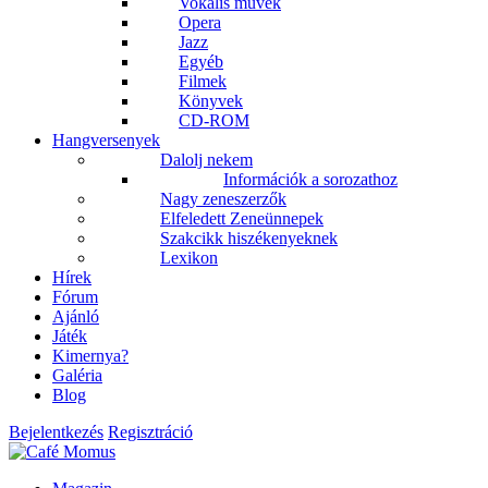
Vokális művek
Opera
Jazz
Egyéb
Filmek
Könyvek
CD-ROM
Hangversenyek
Dalolj nekem
Információk a sorozathoz
Nagy zeneszerzők
Elfeledett Zeneünnepek
Szakcikk hiszékenyeknek
Lexikon
Hírek
Fórum
Ajánló
Játék
Kimernya?
Galéria
Blog
Bejelentkezés
Regisztráció