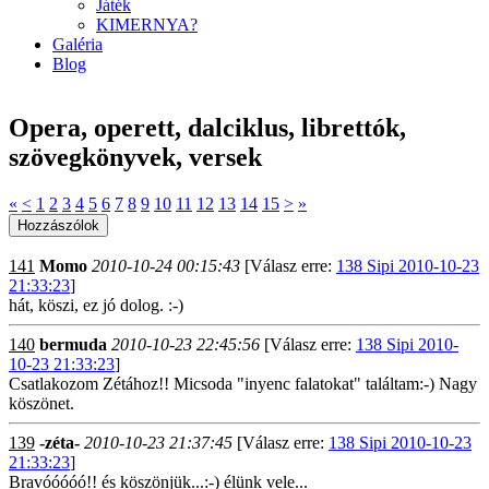
Játék
KIMERNYA?
Galéria
Blog
Opera, operett, dalciklus, librettók,
szövegkönyvek, versek
«
<
1
2
3
4
5
6
7
8
9
10
11
12
13
14
15
>
»
141
Momo
2010-10-24 00:15:43
[Válasz erre:
138 Sipi 2010-10-23
21:33:23
]
hát, köszi, ez jó dolog. :-)
140
bermuda
2010-10-23 22:45:56
[Válasz erre:
138 Sipi 2010-
10-23 21:33:23
]
Csatlakozom Zétához!! Micsoda "inyenc falatokat" találtam:-) Nagy
köszönet.
139
-zéta-
2010-10-23 21:37:45
[Válasz erre:
138 Sipi 2010-10-23
21:33:23
]
Bravóóóóó!! és köszönjük...:-) élünk vele...