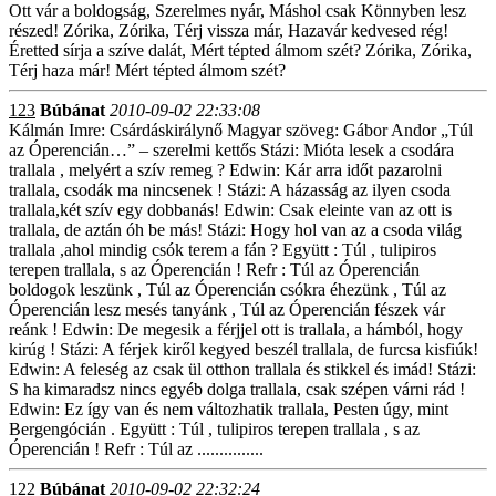
Ott vár a boldogság, Szerelmes nyár, Máshol csak Könnyben lesz
részed! Zórika, Zórika, Térj vissza már, Hazavár kedvesed rég!
Éretted sírja a szíve dalát, Mért tépted álmom szét? Zórika, Zórika,
Térj haza már! Mért tépted álmom szét?
123
Búbánat
2010-09-02 22:33:08
Kálmán Imre: Csárdáskirálynő Magyar szöveg: Gábor Andor „Túl
az Óperencián…” – szerelmi kettős Stázi: Mióta lesek a csodára
trallala , melyért a szív remeg ? Edwin: Kár arra időt pazarolni
trallala, csodák ma nincsenek ! Stázi: A házasság az ilyen csoda
trallala,két szív egy dobbanás! Edwin: Csak eleinte van az ott is
trallala, de aztán óh be más! Stázi: Hogy hol van az a csoda világ
trallala ,ahol mindig csók terem a fán ? Együtt : Túl , tulipiros
terepen trallala, s az Óperencián ! Refr : Túl az Óperencián
boldogok leszünk , Túl az Óperencián csókra éhezünk , Túl az
Óperencián lesz mesés tanyánk , Túl az Óperencián fészek vár
reánk ! Edwin: De megesik a férjjel ott is trallala, a hámból, hogy
kirúg ! Stázi: A férjek kiről kegyed beszél trallala, de furcsa kisfiúk!
Edwin: A feleség az csak ül otthon trallala és stikkel és imád! Stázi:
S ha kimaradsz nincs egyéb dolga trallala, csak szépen várni rád !
Edwin: Ez így van és nem változhatik trallala, Pesten úgy, mint
Bergengócián . Együtt : Túl , tulipiros terepen trallala , s az
Óperencián ! Refr : Túl az ...............
122
Búbánat
2010-09-02 22:32:24