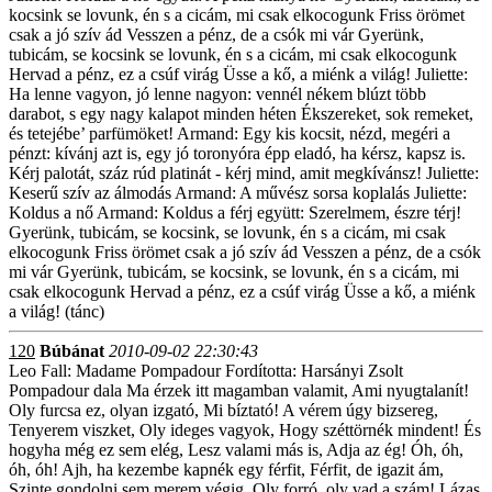
kocsink se lovunk, én s a cicám, mi csak elkocogunk Friss örömet
csak a jó szív ád Vesszen a pénz, de a csók mi vár Gyerünk,
tubicám, se kocsink se lovunk, én s a cicám, mi csak elkocogunk
Hervad a pénz, ez a csúf virág Üsse a kő, a miénk a világ! Juliette:
Ha lenne vagyon, jó lenne nagyon: vennél nékem blúzt több
darabot, s egy nagy kalapot minden héten Ékszereket, sok remeket,
és tetejébe’ parfümöket! Armand: Egy kis kocsit, nézd, megéri a
pénzt: kívánj azt is, egy jó toronyóra épp eladó, ha kérsz, kapsz is.
Kérj palotát, száz rúd platinát - kérj mind, amit megkívánsz! Juliette:
Keserű szív az álmodás Armand: A művész sorsa koplalás Juliette:
Koldus a nő Armand: Koldus a férj együtt: Szerelmem, észre térj!
Gyerünk, tubicám, se kocsink, se lovunk, én s a cicám, mi csak
elkocogunk Friss örömet csak a jó szív ád Vesszen a pénz, de a csók
mi vár Gyerünk, tubicám, se kocsink, se lovunk, én s a cicám, mi
csak elkocogunk Hervad a pénz, ez a csúf virág Üsse a kő, a miénk
a világ! (tánc)
120
Búbánat
2010-09-02 22:30:43
Leo Fall: Madame Pompadour Fordította: Harsányi Zsolt
Pompadour dala Ma érzek itt magamban valamit, Ami nyugtalanít!
Oly furcsa ez, olyan izgató, Mi bíztató! A vérem úgy bizsereg,
Tenyerem viszket, Oly ideges vagyok, Hogy széttörnék mindent! És
hogyha még ez sem elég, Lesz valami más is, Adja az ég! Óh, óh,
óh, óh! Ajh, ha kezembe kapnék egy férfit, Férfit, de igazit ám,
Szinte gondolni sem merem végig, Oly forró, oly vad a szám! Lázas