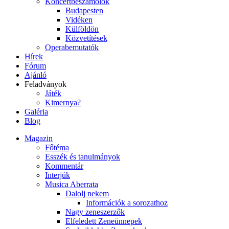
Koncertbeszámolók
Budapesten
Vidéken
Külföldön
Közvetítések
Operabemutatók
Hírek
Fórum
Ajánló
Feladványok
Játék
Kimernya?
Galéria
Blog
Magazin
Főtéma
Esszék és tanulmányok
Kommentár
Interjúk
Musica Aberrata
Dalolj nekem
Információk a sorozathoz
Nagy zeneszerzők
Elfeledett Zeneünnepek