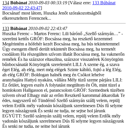
134
Búbánat
2010-09-03 00:33:19
[Válasz erre:
133 Búbánat
2010-09-02 22:43:47
]
Bocsánat! most látom, Huszka Jenőt szórakozottságből
elkereszteltem Ferencnek...
133
Búbánat
2010-09-02 22:43:47
Huszka Ferenc – Martos Ferenc: Lili bárónő „Szellő szárnyán…” -
szerelmi kettős GRÓF: Bocsássa meg, ha reszkető kezemmel
Megérintém a hófehér kezét Bocsássa meg, ha bús tekintetemmel
Úgy esengem éltető derült tekintetét Bocsássa meg, ha termetét
csodálom Ha részegülten szívom illatát Bocsássa meg, ha vakmerőn
remélek És ha százszor eltaszítna, százszor visszatérek Könyörgöm
bűnbocsánatát Könyörgök szerelemért LILI: A szeme ég, a szava
éget Elég, ah elég, mert még elégek Szinte kábító, fojtó a lég Elég,
ah elég GRÓF: Boldogan halnék meg én Csókot lehelve
aranyhajára Hattyú nyakára, vállára Mély tüzű szeme párjára LILI:
Ez őrület, legyen eszén A folytatást megtiltom én Óh, mint tüzel a
homlokom Hallgasson el, parancsolom GRÓF: Szemednek tüzében
szívem olvad Elhagy már az erőm Reszkető karommal átkarollak Te
édes, nagyszerű nő Tündérnő Szellő szárnyán szállj velem, repülj
velem Erdők mély vadonán kószáljunk szerelmesen Dús fű selyme
legyen nászágyunk És senki ne tudja, ne sejtse hol járunk
EGYÜTT: Szellő szárnyán szállj velem, repülj velem Erdők mély
vadonán kószáljunk szerelmesen Dús fű selyme legyen nászágyunk
És senki ne tudja, ne sejtse hol járunk