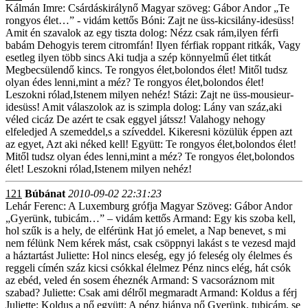
Kálmán Imre: Csárdáskirálynő Magyar szöveg: Gábor Andor „Te
rongyos élet…” - vidám kettős Bóni: Zajt ne üss-kicsilány-idesüss!
Amit én szavalok az egy tiszta dolog: Nézz csak rám,ilyen férfi
babám Dehogyis terem citromfán! Ilyen férfiak roppant ritkák, Vagy
esetleg ilyen több sincs Aki tudja a szép könnyelmű élet titkát
Megbecsülendő kincs. Te rongyos élet,bolondos élet! Mitől tudsz
olyan édes lenni,mint a méz? Te rongyos élet,bolondos élet!
Leszokni rólad,Istenem milyen nehéz! Stázi: Zajt ne üss-mousieur-
idesüss! Amit válaszolok az is szimpla dolog: Lány van száz,aki
véled cicáz De azért te csak eggyel játssz! Valahogy nehogy
elfeledjed A szemeddel,s a szíveddel. Kikeresni közülük éppen azt
az egyet, Azt aki néked kell! Együtt: Te rongyos élet,bolondos élet!
Mitől tudsz olyan édes lenni,mint a méz? Te rongyos élet,bolondos
élet! Leszokni rólad,Istenem milyen nehéz!
121
Búbánat
2010-09-02 22:31:23
Lehár Ferenc: A Luxemburg grófja Magyar Szöveg: Gábor Andor
„Gyerünk, tubicám…” – vidám kettős Armand: Egy kis szoba kell,
hol szűk is a hely, de elférünk Hat jó emelet, a Nap benevet, s mi
nem félünk Nem kérek mást, csak csöppnyi lakást s te vezesd majd
a háztartást Juliette: Hol nincs eleség, egy jó feleség oly élelmes és
reggeli címén száz kicsi csókkal élelmez Pénz nincs elég, hát csók
az ebéd, veled én sosem éheznék Armand: S vacsoráznom mit
szabad? Juliette: Csak ami délről megmaradt Armand: Koldus a férj
Juliette: Koldus a nő együtt: A pénz hiánya nő Gyerünk, tubicám, se