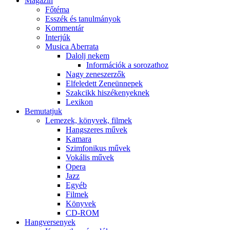
Magazin
Főtéma
Esszék és tanulmányok
Kommentár
Interjúk
Musica Aberrata
Dalolj nekem
Információk a sorozathoz
Nagy zeneszerzők
Elfeledett Zeneünnepek
Szakcikk hiszékenyeknek
Lexikon
Bemutatjuk
Lemezek, könyvek, filmek
Hangszeres művek
Kamara
Szimfonikus művek
Vokális művek
Opera
Jazz
Egyéb
Filmek
Könyvek
CD-ROM
Hangversenyek