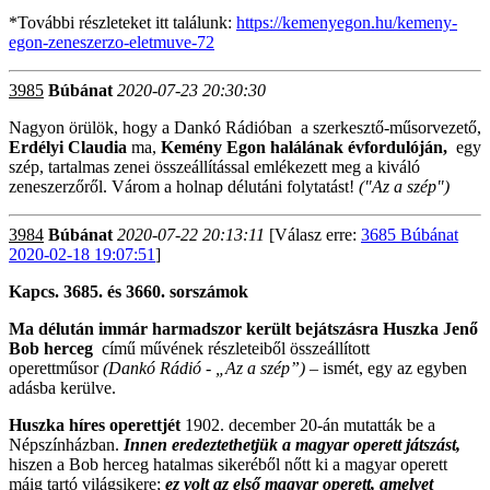
*További részleteket itt találunk:
https://kemenyegon.hu/kemeny-
egon-zeneszerzo-eletmuve-72
3985
Búbánat
2020-07-23 20:30:30
Nagyon örülök, hogy a Dankó Rádióban a szerkesztő-műsorvezető,
Erdélyi Claudia
ma,
Kemény Egon halálának évfordulóján,
egy
szép, tartalmas zenei összeállítással emlékezett meg a kiváló
zeneszerzőről. Várom a holnap délutáni folytatást!
("Az a szép")
3984
Búbánat
2020-07-22 20:13:11
[Válasz erre:
3685 Búbánat
2020-02-18 19:07:51
]
Kapcs. 3685. és 3660. sorszámok
Ma délután immár
harmadszor
került bejátszásra
Huszka Jenő
Bob herceg
című művének részleteiből összeállított
operettműsor
(Dankó Rádió - „Az a szép”)
– ismét, egy az egyben
adásba kerülve.
Huszka híres
operettjét
1902. december 20-án mutatták be a
Népszínházban.
Innen eredeztethetjük a magyar operett játszást,
hiszen a Bob herceg hatalmas sikeréből nőtt ki a magyar operett
máig tartó világsikere;
ez volt az első magyar operett, amelyet