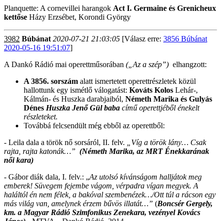
Planquette: A cornevillei harangok
Act I. Germaine és Grenicheux
kettőse
Házy Erzsébet, Korondi György
3982
Búbánat
2020-07-21 21:03:05
[Válasz erre:
3856 Búbánat
2020-05-16 19:51:07
]
A Dankó Rádió mai operettműsorában
(„Az a szép”)
elhangzott:
A 3856. sorszám
alatt ismertetett operettrészletek közül
hallottunk egy ismétlő válogatást:
Kováts Kolos
Lehár-,
Kálmán- és Huszka darabjaiból,
Németh Marika és Gulyás
Dénes
Huszka Jenő Gül baba
című operettjéből énekelt
részleteket.
Továbbá felcsendült még ebből az operettből:
- Leila dala a török nő sorsáról, II. felv.
„Víg a török lány… Csak
rajta, rajta katonák…”
(
Németh Marika, az MRT Énekkarának
női kara)
-
Gábor diák dala, I. felv.: „
Az utolsó kívánságom halljátok meg
emberek! Süvegem fejembe vágom, vérpadra vígan megyek. A
haláltól én nem félek, a bakóval szembenézek…/Ott túl a rácson egy
más világ van, amelynek érzem bűvös illatát…”
(
Boncsér Gergely,
km
.
a Magyar Rádió Szimfonikus Zenekara, vezényel Kovács