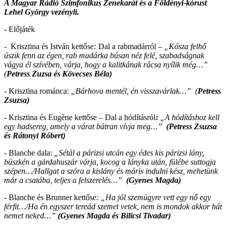
A Magyar Rádió Szimfonikus Zenekarát és a Földényi-kórust
Lehel György vezényli.
- Előjáték
- Krisztina és István kettőse
:
Dal a rabmadárról –
„Kósza felhő
úszik fenn az égen, rab madárka búsan néz felé, szabadságnak
vágya él szívében, várja, hogy a kalitkának rácsa nyílik még…”
(
Petress Zuzsa és Kövecses Béla)
-
Krisztina románca:
„Bárhova mentél, én visszavárlak…”
(
Petress
Zsuzsa)
- Krisztina és Eugène
kettőse
– Dal a hódításról
:
„A hódításhoz kell
egy hadsereg, amely a várat bátran vívja meg…”
(Petress Zsuzsa
és Rátonyi Róbert)
- Blanche dala:
„Sétál a párizsi utcán egy édes kis párizsi lány,
büszkén a gárdahuszár várja, kocog a lányka után, fülébe suttogja
szépen…/Hallgat a szóra a kislány és máris indulni kész, mehetünk
már a csatába, teljes a felszerelés…”
(Gyenes Magda)
- Blanche és Brunner kettőse
: „
Ha jól szemügyre vett egy nő egy
férfit…/
Ha én egyszer tereád szemet vetek, nem is mondok akkor hát
nemet neked…”
(Gyenes Magda és Bilicsi Tivadar)