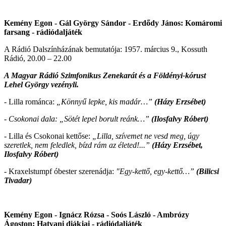
Kemény Egon - Gál György Sándor - Erdődy János: Komáromi
farsang
- rádiódaljáték
A Rádió Dalszínházának bemutatója: 1957. március 9., Kossuth
Rádió, 20.00 – 22.00
A Magyar Rádió Szimfonikus Zenekarát és a Földényi-kórust
Lehel György vezényli.
- Lilla románca:
„Könnyű lepke, kis madár…”
(Házy Erzsébet)
- Csokonai dala: „Sötét lepel borult reánk…”
(Ilosfalvy Róbert)
- Lilla és Csokonai kettőse:
„Lilla, szívemet ne vesd meg,
úgy
szeretlek, nem feledlek, bízd rám az életed!...”
(Házy Erzsébet,
Ilosfalvy Róbert)
- Kraxelstumpf óbester szerenádja:
"Egy-kettő, egy-kettő…”
(Bilicsi
Tivadar)
Kemény Egon - Ignácz Rózsa - Soós László - Ambrózy
Ágoston: Hatvani diákjai
- rádiódaljáték