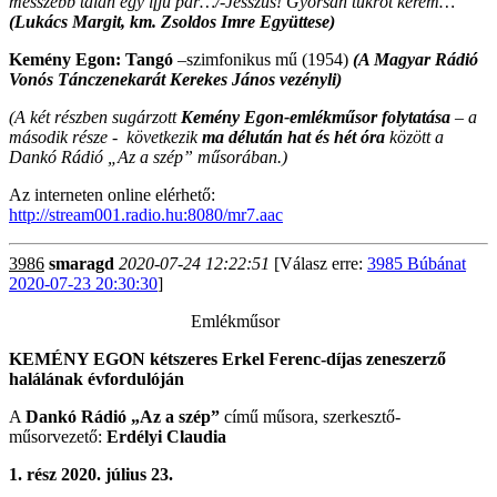
messzebb talán egy ifjú pár…/-Jesszus! Gyorsan tükröt kérem…”
(Lukács Margit, km. Zsoldos Imre Együttese)
Kemény Egon:
Tangó
–szimfonikus mű (1954)
(A Magyar Rádió
Vonós Tánczenekarát
Kerekes János vezényli)
(A két részben sugárzott
Kemény Egon-emlékműsor folytatása
– a
második része - következik
ma délután hat és hét óra
között a
Dankó Rádió „Az a szép” műsorában.)
Az interneten online elérhető:
http://stream001.radio.hu:8080/mr7.aac
3986
smaragd
2020-07-24 12:22:51
[Válasz erre:
3985 Búbánat
2020-07-23 20:30:30
]
Emlékműsor
KEMÉNY EGON kétszeres Erkel Ferenc-díjas zeneszerző
halálának évfordulóján
A
Dankó Rádió „Az a szép”
című műsora, szerkesztő-
műsorvezető:
Erdélyi Claudia
1. rész 2020. július 23.