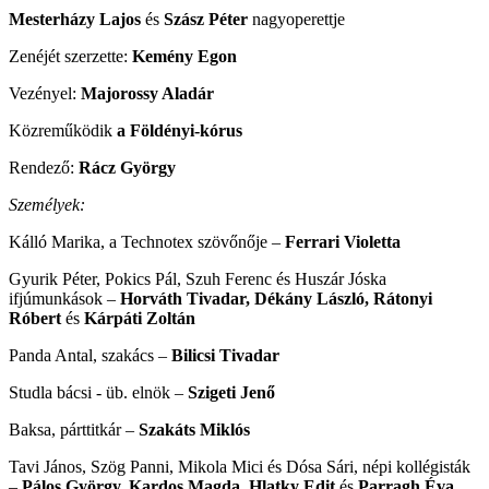
Mesterházy Lajos
és
Szász Péter
nagyoperettje
Zenéjét szerzette:
Kemény Egon
Vezényel:
Majorossy Aladár
Közreműködik
a Földényi-kórus
Rendező:
Rácz György
Személyek:
Kálló Marika, a Technotex szövőnője –
Ferrari Violetta
Gyurik Péter, Pokics Pál, Szuh Ferenc és Huszár Jóska
ifjúmunkások –
Horváth Tivadar, Dékány László, Rátonyi
Róbert
és
Kárpáti Zoltán
Panda Antal, szakács –
Bilicsi Tivadar
Studla bácsi - üb. elnök –
Szigeti Jenő
Baksa, párttitkár –
Szakáts Miklós
Tavi János, Szög Panni, Mikola Mici és Dósa Sári, népi kollégisták
–
Pálos György, Kardos Magda, Hlatky Edit
és
Parragh Éva