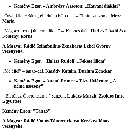
Kemény Egon – Ambrózy Ágoston: „Hatvani diákjai”
„Ötvenkilenc dáma, elindult a bálba…” – Elmira sanzonja,
Mezei
Mária
„Még azt mondják nem illik…” – Kapocs dala,
Hadics László és a
Földényi-kórus
A Magyar Rádió Szimfonikus Zenekarát Lehel György
vezényelte.
Kemény Egon – Halász Rudolf: „Fekete liliom”
„Ma éjjel” – tangó-dal,
Karády Katalin, Durium Zenekar
Kemény Egon – Anatol France – Tiszai Márton: „ A
néma asszony”
„Élt túl az Óperencián…” sanzon,
Lukács Margit, Zsoldos Imre
Együttese
Kemény Egon: "Tangó"
A Magyar Rádió Vonós Tánczenekarát Kerekes János
vezényelte.