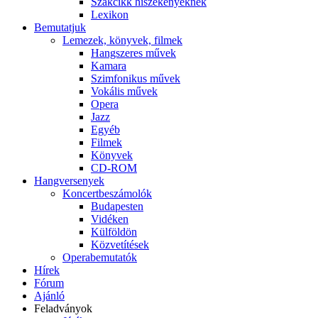
Szakcikk hiszékenyeknek
Lexikon
Bemutatjuk
Lemezek, könyvek, filmek
Hangszeres művek
Kamara
Szimfonikus művek
Vokális művek
Opera
Jazz
Egyéb
Filmek
Könyvek
CD-ROM
Hangversenyek
Koncertbeszámolók
Budapesten
Vidéken
Külföldön
Közvetítések
Operabemutatók
Hírek
Fórum
Ajánló
Feladványok