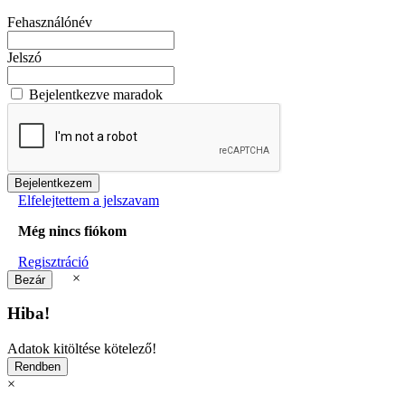
Fehasználónév
Jelszó
Bejelentkezve maradok
Elfelejtettem a jelszavam
Még nincs fiókom
Regisztráció
×
Hiba!
Adatok kitöltése kötelező!
×