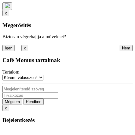
x
Megerősítés
Biztosan végrehajtja a műveletet?
x
Café Momus tartalmak
Tartalom
Mégsem
Rendben
x
Bejelentkezés