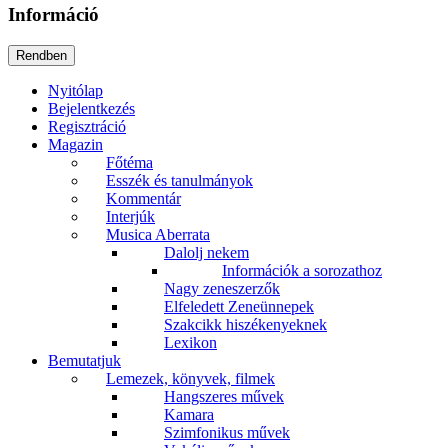
Információ
Nyitólap
Bejelentkezés
Regisztráció
Magazin
Főtéma
Esszék és tanulmányok
Kommentár
Interjúk
Musica Aberrata
Dalolj nekem
Információk a sorozathoz
Nagy zeneszerzők
Elfeledett Zeneünnepek
Szakcikk hiszékenyeknek
Lexikon
Bemutatjuk
Lemezek, könyvek, filmek
Hangszeres művek
Kamara
Szimfonikus művek