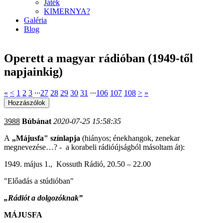
Játék
KIMERNYA?
Galéria
Blog
Operett a magyar rádióban (1949-től
napjainkig)
«
<
1
2
3
∙∙∙
27
28
29
30
31
∙∙∙
106
107
108
>
»
3988
Búbánat
2020-07-25 15:58:35
A
„Májusfa" színlapja
(hiányos; énekhangok, zenekar
megnevezése…? - a korabeli rádióújságból másoltam át):
1949. május 1., Kossuth Rádió, 20.50 – 22.00
"Előadás a stúdióban"
„Rádiót a dolgozóknak”
MÁJUSFA