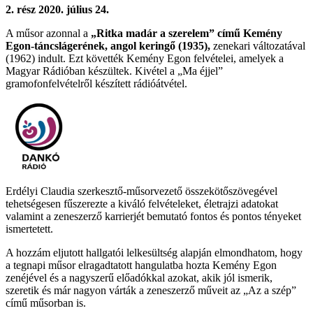
2. rész 2020. július 24.
A műsor azonnal a
„Ritka madár a szerelem” című Kemény
Egon-táncslágerének, angol keringő (1935),
zenekari változatával
(1962) indult. Ezt követték Kemény Egon felvételei, amelyek a
Magyar Rádióban készültek. Kivétel a „Ma éjjel”
gramofonfelvételről készített rádióátvétel.
Erdélyi Claudia szerkesztő-műsorvezető összekötőszövegével
tehetségesen fűszerezte a kiváló felvételeket, életrajzi adatokat
valamint a zeneszerző karrierjét bemutató fontos és pontos tényeket
ismertetett.
A hozzám eljutott hallgatói lelkesültség alapján elmondhatom, hogy
a tegnapi műsor elragadtatott hangulatba hozta Kemény Egon
zenéjével és a nagyszerű előadókkal azokat, akik jól ismerik,
szeretik és már nagyon várták a zeneszerző műveit az „Az a szép”
című műsorban is.