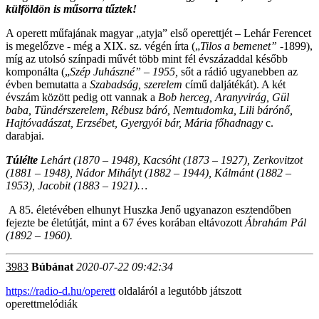
külföldön is műsorra tűztek!
A operett műfajának magyar „atyja” első operettjét – Lehár Ferencet
is megelőzve - még a XIX. sz. végén írta („
Tilos a bemenet”
-1899),
míg az utolsó színpadi művét több mint fél évszázaddal később
komponálta („
Szép Juhászné” – 1955,
sőt a rádió ugyanebben az
évben bemutatta a
Szabadság, szerelem
című daljátékát). A két
évszám között pedig ott vannak a
Bob herceg, Aranyvirág, Gül
baba, Tündérszerelem, Rébusz báró, Nemtudomka, Lili bárónő,
Hajtóvadászat, Erzsébet, Gyergyói bár, Mária főhadnagy
c.
darabjai.
Túlélte
Lehárt (1870 – 1948), Kacsóht (1873 – 1927), Zerkovitzot
(1881 – 1948), Nádor Mihályt (1882 – 1944), Kálmánt (1882 –
1953), Jacobit (1883 – 1921)…
A 85. életévében elhunyt Huszka Jenő ugyanazon esztendőben
fejezte be életútját, mint a 67 éves korában eltávozott
Ábrahám Pál
(1892 – 1960).
3983
Búbánat
2020-07-22 09:42:34
https://radio-d.hu/operett
oldaláról a legutóbb játszott
operettmelódiák