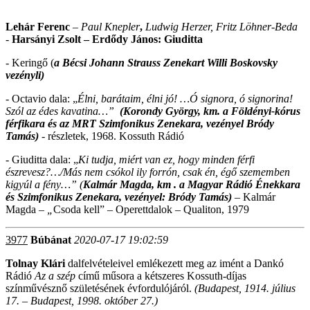
Lehár Ferenc
–
Paul Knepler
,
Ludwig Herzer, Fritz Löhner-Beda
-
Harsányi Zsolt – Erdődy János: Giuditta
- Keringő
(
a Bécsi Johann Strauss Zenekart Willi Boskovsky
vezényli)
- Octavio dala:
„
Élni, barátaim, élni jó! …Ó signora, ó signorina!
Szól az édes kavatina…”
(Korondy György, km.
a
Földényi-kórus
férfikara és a
z MRT Szimfonikus Zenekara, vezényel Bródy
Tamás)
-
részletek, 1968. Kossuth Rádió
- Giuditta dala: „
Ki tudja, miért van ez, hogy minden férfi
észrevesz?…/Más nem csókol ily forrón, csak én, égő szememben
kigyúl a fény…” (
Kalmár Magda,
km . a Magyar Rádió Énekkara
és Szimfonikus Zenekara, vezényel: Bródy Tamás
)
–
Kalmár
Magda
– „
Csoda kell” – Operettdalok – Qualiton, 1979
3977
Búbánat
2020-07-17 19:02:59
Tolnay Klári
dalfelvételeivel emlékezett meg az imént a Dankó
Rádió
Az a szép
című műsora a kétszeres Kossuth-díjas
színművésznő születésének évfordulójáról.
(Budapest, 1914. július
17. – Budapest, 1998. október 27.)