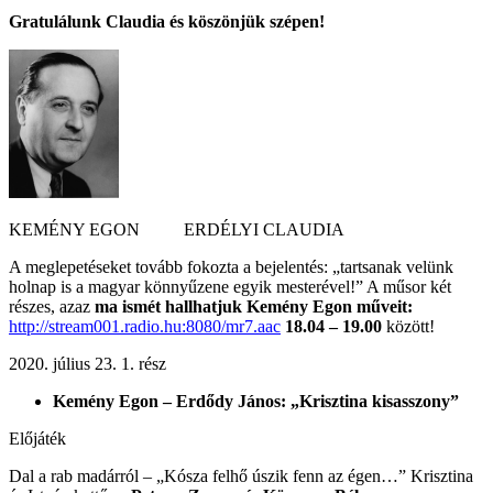
Gratulálunk Claudia és köszönjük szépen!
KEMÉNY EGON ERDÉLYI CLAUDIA
A meglepetéseket tovább fokozta a bejelentés: „tartsanak velünk
holnap is a magyar könnyűzene egyik mesterével!” A műsor két
részes, azaz
ma ismét hallhatjuk Kemény Egon műveit:
http://stream001.radio.hu:8080/mr7.aac
18.04 – 19.00
között!
2020. július 23. 1. rész
Kemény Egon – Erdődy János: „Krisztina kisasszony”
Előjáték
Dal a rab madárról – „Kósza felhő úszik fenn az égen…”
Krisztina