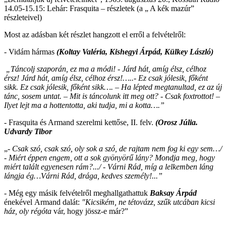
14.05-15.15: Lehár: Frasquita – részletek (a „ A kék mazúr”
részleteivel)
Most az adásban két részlet hangzott el erről a felvételről:
- Vidám hármas
(Koltay Valéria, Kishegyi Árpád, Külkey László)
„Táncolj szaporán, ez ma a módi! - Járd hát, amíg élsz, célhoz
érsz! Járd hát, amíg élsz, célhoz érsz!…..- Ez csak jólesik, főként
sikk. Ez csak jólesik, főként sikk…. – Ha lépted megtanultad, ez az új
tánc, sosem untat. – Mit is táncolunk itt meg ott? - Csak foxtrottot! –
Ilyet lejt ma a hottentotta, aki tudja, mi a kotta….”
- Frasquita és Armand szerelmi kettőse, II. felv.
(Orosz Júlia.
Udvardy Tibor
„-
Csak szó, csak szó, oly sok a szó, de rajtam nem fog ki egy sem…/
- Miért éppen engem, ott a sok gyönyörű lány? Mondja meg, hogy
miért talált egyenesen rám?.../ - Várni Rád, míg a lelkemben láng
lángja ég…Várni Rád, drága, kedves személy!...”
- Még egy másik felvételről meghallgathattuk
Baksay Árpád
énekével Armand dalát:
"Kicsikém, ne tétovázz, szűk utcában kicsi
ház, oly régóta
vár, hogy jössz-e már?”