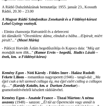
A Rádió Dalszínházának bemutatója: 1955. január 23., Kossuth
Rádió, 20.30 – 23.00
A Magyar Rádió Szimfonikus Zenekarát és a Földényi-kórust
Lehel György vezényli.
- Elmira chansonja
Hatvaniról és a debreceni
úri dámákról:
"
Ötvenkilenc dáma, elindult a bálba…/
Elpirult
, miért
pirult?..."
(Mezei Mária)
-
Pálóczi Horváth Ádám hegedűszólója és Kapocs dala:
"Még azt
mondják nem illik..."
(Ramor Ervin – hegedű, Hadics László –
ének, km. a
Földényi-kórus)
Kemény Egon
- Nóti Károly - Földes Imre - Halász Rudolf:
Fekete Liliom
– romantikus nagyoperett
(1946)
– tangó-dal:
„Ma
éjjel
csak a két szemed
csillaga ég, m
a éjjel ezért csillog a csillagos
ég.
…”
(Karády Katalin, km. a
Durium Zenekar
) -
gramofonfelvételről készített rádióátvétel.
Kemény Egon – Anatole France – Tiszai Márton:
A néma
asszony
(1948) – sanzon:
„Él túl az Óperencián vagy annál is