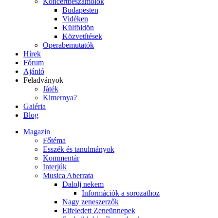
Koncertbeszámolók
Budapesten
Vidéken
Külföldön
Közvetítések
Operabemutatók
Hírek
Fórum
Ajánló
Feladványok
Játék
Kimernya?
Galéria
Blog
Magazin
Főtéma
Esszék és tanulmányok
Kommentár
Interjúk
Musica Aberrata
Dalolj nekem
Információk a sorozathoz
Nagy zeneszerzők
Elfeledett Zeneünnepek