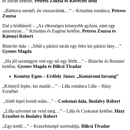
és István kettőse,
Petress Zsuzsa és Kövecses Béla
„Bárhova mentél, én visszavárlak…” – Krisztina románca,
Petress
Zsuzsa
Dal a hódításról – „Az ellenségen könnyebb győzni, mint egy
asszonyon…” Krisztina és Eugène kettőse,
Petress Zsuzsa és
Rátonyi Róbert
Blanche dala – „Sétál a párizsi utcán egy édes kis párizsi lány…”
Gyenes Magda
„Ha jól szemügyre vett egy nő egy férfit…” – Blanche és Brunner
kettőse,
Gyenes Magda és Bilicsi Tivadar
Kemény Egon – Erdődy János: „Komáromi farsang”
„Könnyű lepke, kis madár…” – Lilla románca Lilla – Házy
Erzsébet
„Sötét lepel borult reám…” –
Csokonai dala, Ilosfalvy Róbert
„Lilla szívemet ne vesd meg…” – Lilla és Csokonai kettőse,
Házy
Erzsébet és Ilosfalvy Róbert
„Egy-kettő…” – Kraxelstumpf szerenádja,
Bilicsi Tivadar