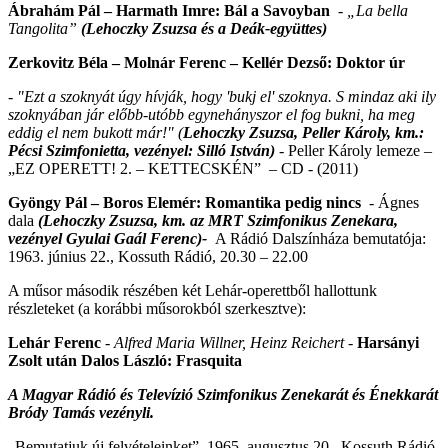
Ábrahám Pál – Harmath Imre: Bál a Savoyban
-
„La bella
Tangolita”
(Lehoczky Zsuzsa és a Deák-együttes)
Zerkovitz Béla – Molnár Ferenc – Kellér Dezső: Doktor úr
- "Ezt a szoknyát úgy hívják, hogy 'bukj el' szoknya. S mindaz aki ily
szoknyában jár előbb-utóbb egynehányszor el fog bukni, ha meg
eddig el nem bukott már!" (
Lehoczky Zsuzsa, Peller Károly, km.:
Pécsi Szimfonietta, vezényel: Silló István)
- Peller Károly lemeze –
„EZ OPERETT! 2. – KETTECSKÉN” – CD - (2011)
Gyöngy Pál – Boros Elemér: Romantika pedig nincs
- Ágnes
dala
(Lehoczky Zsuzsa, km. az MRT Szimfonikus Zenekara,
vezényel Gyulai Gaál Ferenc)-
A Rádió Dalszínháza bemutatója:
1963. június 22., Kossuth Rádió, 20.30 – 22.00
A műsor második részében két Lehár-operettből hallottunk
részleteket (a korábbi műsorokból szerkesztve):
Lehár Ferenc
-
Alfred Maria Willner, Heinz Reichert
-
Harsányi
Zsolt után Dalos László: Frasquita
A Magyar Rádió és Televízió Szimfonikus Zenekarát és Énekkarát
Bródy Tamás vezényli.
„Bemutatjuk új felvételeinket”, 1965. augusztus 20., Kossuth Rádió