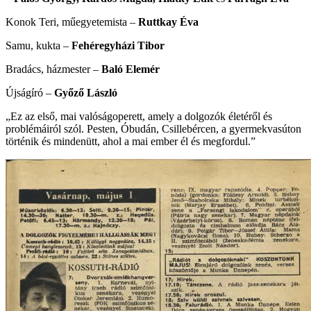
Konok Teri, műegyetemista –
Ruttkay Éva
Samu, kukta –
Fehéregyházi Tibor
Bradács, házmester –
Baló Elemér
Újságíró –
Győző László
„Ez az első, mai valóságoperett, amely a dolgozók életéről és
problémáiról szól. Pesten, Óbudán, Csillebércen, a gyermekvasúton
történik és mindenütt, ahol a mai ember él és megfordul.”