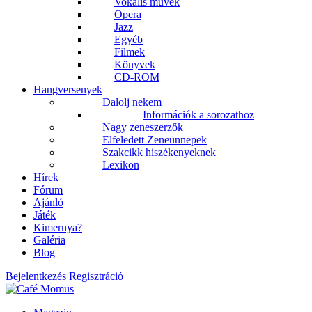
Vokális művek
Opera
Jazz
Egyéb
Filmek
Könyvek
CD-ROM
Hangversenyek
Dalolj nekem
Információk a sorozathoz
Nagy zeneszerzők
Elfeledett Zeneünnepek
Szakcikk hiszékenyeknek
Lexikon
Hírek
Fórum
Ajánló
Játék
Kimernya?
Galéria
Blog
Bejelentkezés
Regisztráció