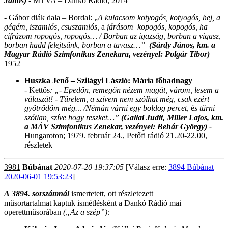
János)
- MTVA – Dankó Rádió, 2014
- Gábor diák dala –
Bordal: „
A kulacsom kotyogós, kotyogós, hej, a
gégém, iszamlós, csuszamlós,
a
járásom kopogós, kopogós, ha
cifrázom ropogós, ropogós…
/ Borban az igazság, borban a vigasz,
borban hadd felejtsünk, borban a tavasz…”
(Sárdy János, km. a
Magyar Rádió Szimfonikus Zenekara, vezényel: Polgár Tibor)
–
1952
Huszka Jenő – Szilágyi László: Mária főhadnagy
-
Kettős
: „- Epedőn, remegőn nézem magát,
v
árom, lesem a
válaszát! - Türelem, a szívem nem szólhat még, csak ezért
gyötrődöm még.
..
/Némán várni egy boldog percet,
é
s tűrni
szótlan, szíve hogy reszket…”
(Gallai Judit, Miller Lajos, k
m.
a MÁV Szimfonikus Zenekar, vezényel: Behár György) -
Hungaroton; 1979. február 24., Petőfi rádió 21.20-22.00,
részletek
3981
Búbánat
2020-07-20 19:37:05
[Válasz erre:
3894 Búbánat
2020-06-01 19:53:23
]
A
3894. sorszámnál
ismertetett, ott részletezett
műsortartalmat
kaptuk ismétlésként a Dankó Rádió mai
operettműsorában
(„Az a szép”):