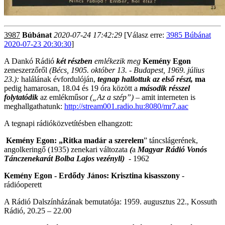
3987
Búbánat
2020-07-24 17:42:29
[Válasz erre:
3985 Búbánat
2020-07-23 20:30:30
]
A Dankó Rádió
két részben
emlékezik meg
Kemény Egon
zeneszerzőről
(Bécs, 1905. október 13. - Budapest, 1969. július
23.):
halálának évfordulóján,
tegnap hallottuk az első részt,
ma
pedig hamarosan, 18.04 és 19 óra között a
második résszel
folytatódik
az emlékműsor
(„Az a szép”)
– amit interneten is
meghallgathatunk:
http://stream001.radio.hu:8080/mr7.aac
A tegnapi rádióközvetítésben elhangzott:
Kemény Egon: „Ritka madár a szerelem
” táncslágerének,
angolkeringő (1935) zenekari változata
(
a
Magyar Rádió Vonós
Tánczenekarát Bolba Lajos vezényli)
- 1962
Kemény Egon - Erdődy János: Krisztina kisasszony
-
rádióoperett
A Rádió Dalszínházának bemutatója: 1959. augusztus 22., Kossuth
Rádió, 20.25 – 22.00