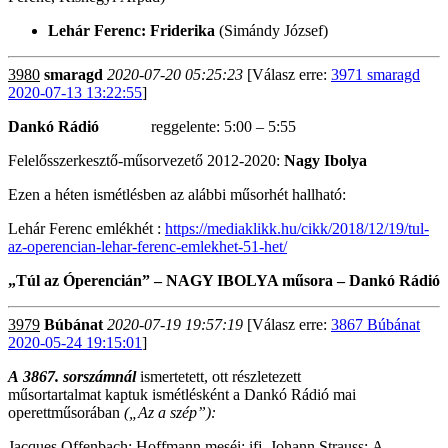
Lehár Ferenc: Friderika
(Simándy József)
3980
smaragd
2020-07-20 05:25:23
[Válasz erre:
3971 smaragd
2020-07-13 13:22:55
]
Dankó Rádió
reggelente: 5:00 – 5:55
Felelősszerkesztő-műsorvezető 2012-2020:
Nagy Ibolya
Ezen a héten ismétlésben az alábbi műsorhét hallható:
Lehár Ferenc emlékhét :
https://mediaklikk.hu/cikk/2018/12/19/tul-
az-operencian-lehar-ferenc-emlekhet-51-het/
„Túl az Óperencián” – NAGY IBOLYA műsora – Dankó Rádió
3979
Búbánat
2020-07-19 19:57:19
[Válasz erre:
3867 Búbánat
2020-05-24 19:15:01
]
A
3867. sorszámnál
ismertetett, ott részletezett
műsortartalmat
kaptuk ismétlésként a Dankó Rádió mai
operettműsorában
(„Az a szép”):
Jacques Offenbach: Hoffmann meséi; ifj. Johann Strauss: A