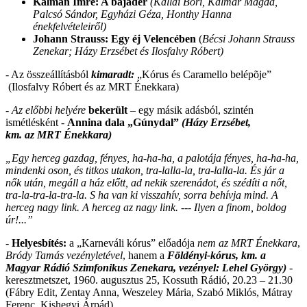
Kálmán Imre: A bajadér
(Kállai Bori, Kalmár Magda,
Palcsó Sándor, Egyházi Géza, Honthy Hanna
énekfelvételeiről)
Johann Strauss: Egy éj Velencében
(
Bécsi Johann Strauss
Zenekar;
Házy Erzsébet és Ilosfalvy Róbert)
- Az összeállításból
kimaradt:
„Kórus és Caramello belépõje”
(Ilosfalvy Róbert és az MRT Énekkara)
- Az előbbi helyére
bekerült
– egy másik adásból, szintén
ismétlésként -
Annina
dala „
Gúnydal”
(Házy Erzsébet,
km. az MRT Énekkara)
„Egy herceg gazdag, fényes, ha-ha-ha, a palotája fényes, ha-ha-ha,
mindenki oson, és titkos utakon, tra-lalla-la, tra-lalla-la. És jár a
nők után, megáll a ház előtt, ad nekik szerenádot, és szédíti a nőt,
tra-la-tra-la-tra-la. S ha van ki visszahív, sorra behívja mind. A
herceg nagy link. A herceg az nagy link. --- Ilyen a finom, boldog
úr!...”
-
Helyesbítés:
a „Karneváli kórus” előadója
nem az MRT Énekkara
,
Bródy Tamás vezényletével
, hanem a
Földényi-kórus, km. a
Magyar Rádió Szimfonikus Zenekara, vezényel: Lehel György)
-
keresztmetszet, 1960. augusztus 25, Kossuth Rádió, 20.23 – 21.30
(Fábry Edit, Zentay Anna, Weszeley Mária, Szabó Miklós, Mátray
Ferenc, Kishegyi Árpád)