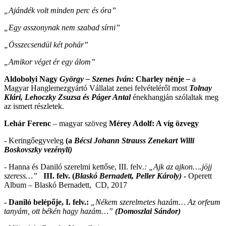
„Ajándék volt minden perc és óra”
„Egy asszonynak nem szabad sírni”
„Összecsendül két pohár”
„Amikor véget ér egy álom”
Aldobolyi Nagy
György – Szenes Iván:
Charley nénje
–
a
Magyar Hanglemezgyártó Vállalat zenei felvételéről most
Tolnay
Klári, Lehoczky Zsuzsa és Páger Antal
énekhangján szólaltak meg
az ismert részletek.
Lehár Ferenc
– magyar szöveg
Mérey Adolf: A víg özvegy
- Keringőegyveleg
(a
Bécsi Johann Strauss Zenekart Willi
Boskovszky vezényli)
- Hanna és Daniló szerelmi kettőse, III. felv
.: „Ajk az ajkon….jöjj
szeress…”
III. felv.
(
Blaskó Bernadett, Peller Károly)
-
Operett
Album – Blaskó Bernadett, CD, 2017
- Daniló belépője, I. felv.:
„Nékem szerelmetes hazám… Az orfeum
tanyám, ott békén hagy hazám…”
(Domoszlai Sándor)