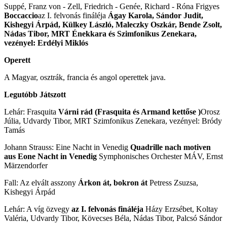
Suppé, Franz von - Zell, Friedrich - Genée, Richard - Róna Frigyes
Boccaccio
az I. felvonás fináléja
Ágay Karola, Sándor Judit,
Kishegyi Árpád, Külkey László, Maleczky Oszkár, Bende Zsolt,
Nádas Tibor, MRT Énekkara és Szimfonikus Zenekara,
vezényel: Erdélyi Miklós
Operett
A Magyar, osztrák, francia és angol operettek java.
Legutóbb Játszott
Lehár: Frasquita
Várni rád (Frasquita és Armand kettőse )
Orosz
Júlia, Udvardy Tibor, MRT Szimfonikus Zenekara, vezényel: Bródy
Tamás
Johann Strauss: Eine Nacht in Venedig
Quadrille nach motiven
aus Eone Nacht in Venedig
Symphonisches Orchester MÁV, Ernst
Märzendorfer
Fall: Az elvált asszony
Árkon át, bokron át
Petress Zsuzsa,
Kishegyi Árpád
Lehár: A víg özvegy
az I. felvonás fináléja
Házy Erzsébet, Koltay
Valéria, Udvardy Tibor, Kövecses Béla, Nádas Tibor, Palcsó Sándor