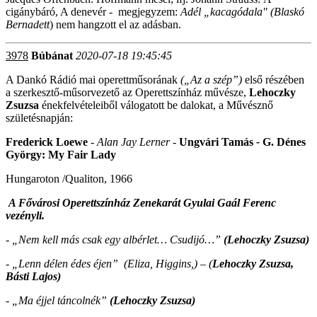
cigánybáró, A denevér - megjegyzem:
Adél „kacagódala"
(Blaskó
Bernadett
) nem hangzott el az adásban.
3978
Búbánat
2020-07-18 19:45:45
A Dankó Rádió mai operettműsorának
(„Az a szép”)
első részében
a szerkesztő-műsorvezető az Operettszínház művésze,
Lehoczky
Zsuzsa
énekfelvételeiből válogatott be dalokat, a Művésznő
születésnapján:
Frederick Loewe
- Alan Jay Lerner -
Ungvári Tamás
-
G. Dénes
György: My Fair Lady
Hungaroton /Qualiton, 1966
A Fővárosi Operettszínház Zenekarát Gyulai Gaál Ferenc
vezényli.
-
„
Nem kell más csak egy albérlet… Csudijó…”
(Lehoczky Zsuzsa)
- „Lenn délen édes éjen” (Eliza, Higgins,) – (
Lehoczky Zsuzsa,
Básti Lajos)
- „Ma éjjel táncolnék”
(Lehoczky Zsuzsa)