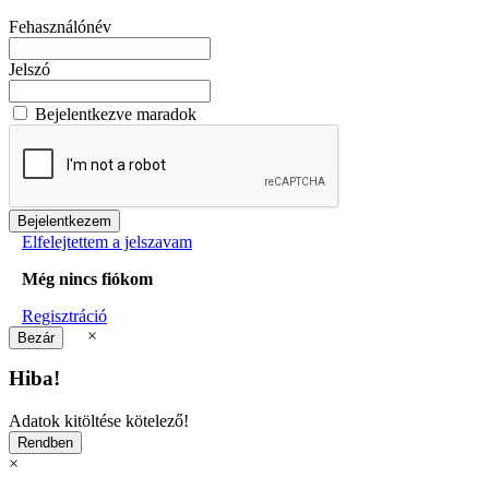
Fehasználónév
Jelszó
Bejelentkezve maradok
Elfelejtettem a jelszavam
Még nincs fiókom
Regisztráció
×
Hiba!
Adatok kitöltése kötelező!
×