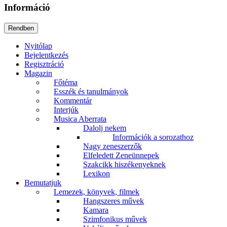
Információ
Nyitólap
Bejelentkezés
Regisztráció
Magazin
Főtéma
Esszék és tanulmányok
Kommentár
Interjúk
Musica Aberrata
Dalolj nekem
Információk a sorozathoz
Nagy zeneszerzők
Elfeledett Zeneünnepek
Szakcikk hiszékenyeknek
Lexikon
Bemutatjuk
Lemezek, könyvek, filmek
Hangszeres művek
Kamara
Szimfonikus művek