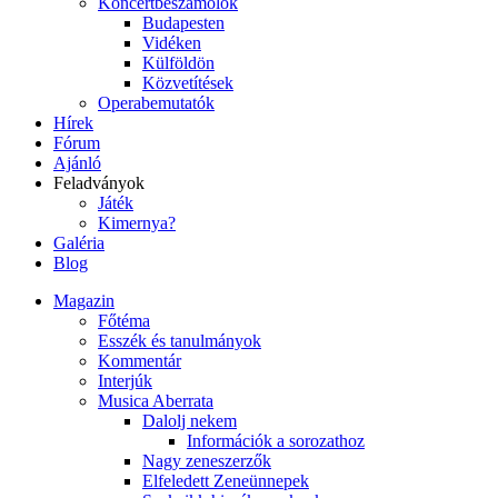
Koncertbeszámolók
Budapesten
Vidéken
Külföldön
Közvetítések
Operabemutatók
Hírek
Fórum
Ajánló
Feladványok
Játék
Kimernya?
Galéria
Blog
Magazin
Főtéma
Esszék és tanulmányok
Kommentár
Interjúk
Musica Aberrata
Dalolj nekem
Információk a sorozathoz
Nagy zeneszerzők
Elfeledett Zeneünnepek