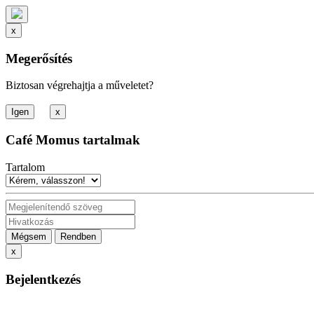
x
Megerősítés
Biztosan végrehajtja a műveletet?
x
Café Momus tartalmak
Tartalom
Mégsem
Rendben
x
Bejelentkezés