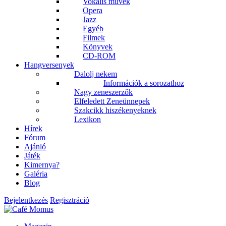
Vokális művek
Opera
Jazz
Egyéb
Filmek
Könyvek
CD-ROM
Hangversenyek
Dalolj nekem
Információk a sorozathoz
Nagy zeneszerzők
Elfeledett Zeneünnepek
Szakcikk hiszékenyeknek
Lexikon
Hírek
Fórum
Ajánló
Játék
Kimernya?
Galéria
Blog
Bejelentkezés
Regisztráció