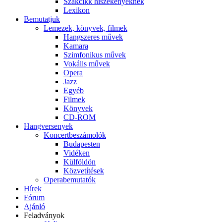
Szakcikk hiszékenyeknek
Lexikon
Bemutatjuk
Lemezek, könyvek, filmek
Hangszeres művek
Kamara
Szimfonikus művek
Vokális művek
Opera
Jazz
Egyéb
Filmek
Könyvek
CD-ROM
Hangversenyek
Koncertbeszámolók
Budapesten
Vidéken
Külföldön
Közvetítések
Operabemutatók
Hírek
Fórum
Ajánló
Feladványok