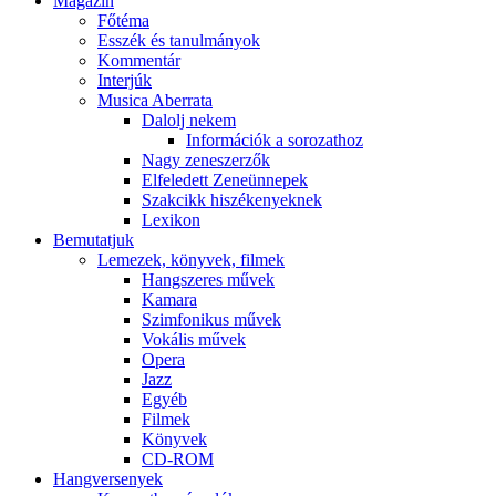
Magazin
Főtéma
Esszék és tanulmányok
Kommentár
Interjúk
Musica Aberrata
Dalolj nekem
Információk a sorozathoz
Nagy zeneszerzők
Elfeledett Zeneünnepek
Szakcikk hiszékenyeknek
Lexikon
Bemutatjuk
Lemezek, könyvek, filmek
Hangszeres művek
Kamara
Szimfonikus művek
Vokális művek
Opera
Jazz
Egyéb
Filmek
Könyvek
CD-ROM
Hangversenyek