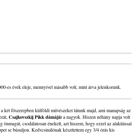
2000-es évek eleje, mennyivel másabb volt, mint árva jelenkorunk.
n a két főszerepben külföldi művészeket látunk majd, ami manapság az
Csajkovszkij Pikk dámájá
erát,
t a nagyok. Hiszen néhány napja volt
 önmagát, csodálatosan énekelt, azt hiszem, hogy ezzel az alakítással
öppet se búsuljon. Kedvcsinálónak készítettem egy 3/4 órás kis