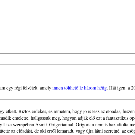
m egy régi felvételt, amely
innen tölthető le három hétig
. Hát igen, a 
 elkelt. Biztos érdekes, és remélem, hogy jó is lesz az előadás, hisze
rmadik emeletre, hallgassuk meg, hogyan adják elő ezt a fantasztikus op
y Liza szerepében Asmik Grigoriannal. Grigorian nem is hazudtolta meg
ette az előadást, de aki erről lemaradt, vagy újra látni szeretné, az cs