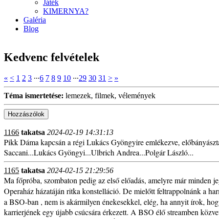
Játék
KIMERNYA?
Galéria
Blog
Kedvenc felvételek
«
<
1
2
3
∙∙∙
6
7
8
9
10
∙∙∙
29
30
31
>
»
Téma ismertetése:
lemezek, filmek, vélemények
1166
takatsa
2024-02-19 14:31:13
Pikk Dáma kapcsán a régi Lukács Gyöngyire emlékezve, előbányászta
Saccani...Lukács Gyöngyi...Ulbrich Andrea...Polgár László...
1165
takatsa
2024-02-15 21:29:56
Ma főpróba, szombaton pedig az első előadás, amelyre már minden jegy
Operaház házatáján ritka konstelláció. De mielőtt feltrappolnánk a ha
a BSO-ban , nem is akármilyen énekesekkel, elég, ha annyit írok, hog
karrierjének egy újabb csúcsára érkezett. A BSO élő streamben közvetít