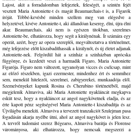
Lajost, akit a forradalomban lefejeztek, feleségét, a szintén fejét
vesztett Maria Antoniette-t és magát Beaumarchais-t is, a Figarók
íróját. Többé-kevésbé minden szellem meg van elégedve a
helyzetével, kivéve Antoniette-t, aki állandóan kesereg, élni, újra élni
akar. Beaumarchais, aki nem is egészen titokban, szerelmes
Antoniette-be, elhatározza, hogy segít a királynénak. Ír számára egy
operát, azért, hogy az opera szereplői, megváltoztatva a történelmet,
még lefejezése előtt kiszabadíthassák a királynőt, és új életet adjanak
Antoniette-nek. Felgördül hát a színház a színházban aprócska
függönye, és kezdetét veszi a harmadik Figaro, Maria Antoniette
Figarója. Figaro nem változott, ugyanolyan vicces és csélcsap, mint
az előző részekben, igazi ezermester, mindenhez ért és semmihez
sem, menekül hitelezői, szerelmei, zabigyerekei, munkaadója elől.
Szemelvényeket kapunk Rosina és Cherubino történetéből, majd
megjelenik Almaviva, aki Maria Antoniette nyakláncát megkapva
esküt tesz, hogy a nyakláncot az angol nagykövetnek eladja, és az
érte kapott pénz segítségével Maria Antoniette-t kiszabadítja és az
Újvilágba menekíti. Almaviva a tervezett tranzakciót Szulejman pasa
fogadásán akarja nyélbe ütni, ahol az angol nagykövet is jelen lesz.
A tervről tudomást szerez Bégearss, Almaviva barátja és Florense
várományosa, aki elhatározza, hogy nemcsak megszerzi a