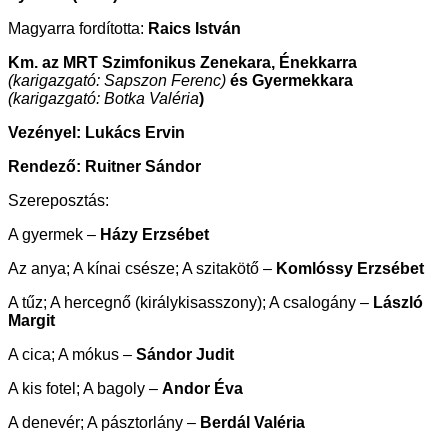
Magyarra fordította:
Raics István
Km. az MRT Szimfonikus Zenekara, Énekkarra
(karigazgató: Sapszon Ferenc)
és Gyermekkara
(karigazgató: Botka Valéria
)
Vezényel: Lukács Ervin
Rendező: Ruitner Sándor
Szereposztás:
A gyermek –
Házy Erzsébet
Az anya; A kínai csésze; A szitakötő –
Komlóssy Erzsébet
A tűz; A hercegnő (királykisasszony); A csalogány –
László
Margit
A cica; A mókus –
Sándor Judit
A kis fotel; A bagoly –
Andor Éva
A denevér; A pásztorlány –
Berdál Valéria