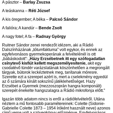
A pásztor –
Barlay Zsuzsa
A teáskanna –
Réti József
A kis öregember; A béka –
Palcsó Sándor
A falióra; A kandúr –
Bende Zsolt
A nagy fotel; A fa –
Radnay György
Ruitner Sándor zenei rendezőt idézem, aki a Rádió
Dalszínházának „tótumfaktuma” volt egykor, és ennek az
egyfelvonásos gyermekoperának a felvételénél is ott
„bábáskodott”: „
Házy Erzsébetnek itt egy szófogadatlan
csínytevő kisfiút kellett megszemélyesítenie,
akit egy
csodatévő tündér varázslatának köszönhetően a megrongált
tárgyak, bútorok leckéztetnek meg, tanítanak móresre.
Szerette ezt a szerepet azért is, mert a cselekmény egyedül
az ő számára kínált sokszínű játéklehetőséget. Hazy
Erzsébet a Gyermek (mezzoszoprán hangra komponált)
szerepét énekelte hangszalagra a Rádió mikrofonja előtt.”
Igazán több adatom nincs is erről a rádiófelvételről. Utána
néztem a mű fontosabb paramétereinek: Colette (Sidonie-
Gabrielle Colette 1873 – 1954 íróként használt neve) azonos
című verse volt a szövegkönyv előzménye. Egyfelvonásos