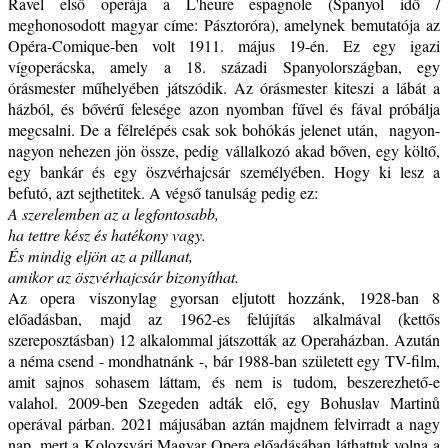
Ravel első operája a L'heure espagnole (Spanyol idő /
meghonosodott magyar címe: Pásztoróra), amelynek bemutatója az
Opéra-Comique-ben volt 1911. május 19-én. Ez egy igazi
vígoperácska, amely a 18. századi Spanyolországban, egy
órásmester műhelyében játszódik. Az órásmester kiteszi a lábát a
házból, és bővérű felesége azon nyomban fűvel és fával próbálja
megcsalni. De a félrelépés csak sok bohókás jelenet után, nagyon-
nagyon nehezen jön össze, pedig vállalkozó akad bőven, egy költő,
egy bankár és egy öszvérhajcsár személyében. Hogy ki lesz a
befutó, azt sejthetitek. A végső tanulság pedig ez:
A szerelemben az a legfontosabb,
ha tettre kész és hatékony vagy.
És mindig eljön az a pillanat,
amikor az öszvérhajcsár bizonyíthat.
Az opera viszonylag gyorsan eljutott hozzánk, 1928-ban 8
előadásban, majd az 1962-es felújítás alkalmával (kettős
szereposztásban) 12 alkalommal játszották az Operaházban. Azután
a néma csend - mondhatnánk -, bár 1988-ban született egy TV-film,
amit sajnos sohasem láttam, és nem is tudom, beszerezhető-e
valahol. 2009-ben Szegeden adták elő, egy Bohuslav Martinů
operával párban. 2021 májusában aztán majdnem felvirradt a nagy
nap, mert a Kolozsvári Magyar Opera előadásában láthattuk volna a