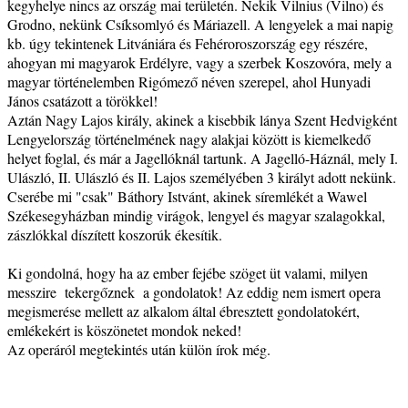
kegyhelye nincs az ország mai területén. Nekik Vilnius (Vilno) és
Grodno, nekünk Csíksomlyó és Máriazell. A lengyelek a mai napig
kb. úgy tekintenek Litvániára és Fehéroroszország egy részére,
ahogyan mi magyarok Erdélyre, vagy a szerbek Koszovóra, mely a
magyar történelemben Rigómező néven szerepel, ahol Hunyadi
János csatázott a törökkel!
Aztán Nagy Lajos király, akinek a kisebbik lánya Szent Hedvigként
Lengyelország történelmének nagy alakjai között is kiemelkedő
helyet foglal, és már a Jagellóknál tartunk. A Jagelló-Háznál, mely I.
Ulászló, II. Ulászló és II. Lajos személyében 3 királyt adott nekünk.
Cserébe mi "csak" Báthory Istvánt, akinek síremlékét a Wawel
Székesegyházban mindig virágok, lengyel és magyar szalagokkal,
zászlókkal díszített koszorúk ékesítik.
Ki gondolná, hogy ha az ember fejébe szöget üt valami, milyen
messzire tekergőznek a gondolatok! Az eddig nem ismert opera
megismerése mellett az alkalom által ébresztett gondolatokért,
emlékekért is köszönetet mondok neked!
Az operáról megtekintés után külön írok még.