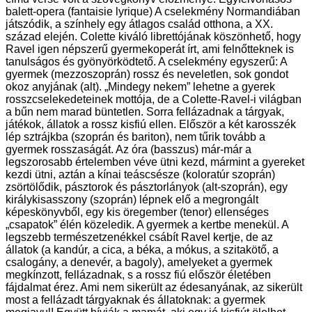
balett-opera (fantaisie lyrique) A cselekmény Normandiában
játszódik, a színhely egy átlagos család otthona, a XX.
század elején. Colette kiváló librettójának köszönhető, hogy
Ravel igen népszerű gyermekoperát írt, ami felnőtteknek is
tanulságos és gyönyörködtető. A cselekmény egyszerű: A
gyermek (mezzoszoprán) rossz és neveletlen, sok gondot
okoz anyjának (alt). „Mindegy nekem” lehetne a gyerek
rosszcselekedeteinek mottója, de a Colette-Ravel-i világban
a bűn nem marad büntetlen. Sorra fellázadnak a tárgyak,
játékok, állatok a rossz kisfiú ellen. Először a két karosszék
lép sztrájkba (szoprán és bariton), nem tűrik tovább a
gyermek rosszaságát. Az óra (basszus) már-már a
legszorosabb értelemben véve ütni kezd, mármint a gyereket
kezdi ütni, aztán a kínai teáscsésze (koloratúr szoprán)
zsörtölődik, pásztorok és pásztorlányok (alt-szoprán), egy
királykisasszony (szoprán) lépnek elő a megrongált
képeskönyvből, egy kis öregember (tenor) ellenséges
„csapatok” élén közeledik. A gyermek a kertbe menekül. A
legszebb természetzenékkel csábít Ravel kertje, de az
állatok (a kandúr, a cica, a béka, a mókus, a szitakötő, a
csalogány, a denevér, a bagoly), amelyeket a gyermek
megkínzott, fellázadnak, s a rossz fiú először életében
fájdalmat érez. Ami nem sikerült az édesanyának, az sikerült
most a fellázadt tárgyaknak és állatoknak: a gyermek