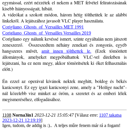
egymással, ezért nézzétek el nekem a MET felvétel feliratozásának
kisebb hiányosságait, hibáit.
A videókat a szokott módon, három hétig tölthetitek le az alábbi
linkekről. A lejátszához javasolt VLC player használata.
Corigliano_Ghosts_of_Versailles MET 1991
Corigliano_Ghosts_of_Versailles Versailles 2019
Corigliano egy nálunk kevéssé ismert, szinte egyáltalán nem játszott
zeneszerző. Összeszedtem néhány zenekari és zongorás, egyéb
hangszeres művét,
amit innen tölthettek le.
(Ezek tömörített
állományok, amelyeket megpóbálhattok VLC-vel direktben is
lejátszani, ha ez nem megy, akkor tömörítsétek ki őket felhasználás
előtt.)
Én ezzel az operával kívánok nektek meghitt, boldog és békés
karácsonyt. Ez egy igazi karácsonyi zene, amely a "Heilige nacht"-
nál közelebb visz minket az öröm, a szeretet és az emberi lélek
megismeréséhez, elfogadásához.
1108
Norna3in1
2023-12-21 15:05:47
[Válasz erre:
1107 takatsa
2023-12-21 12:19:19
]
Igen, tudom, de addig is :).. A teljes műre fenem már rá a fogam!