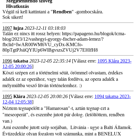
Megjelenítendő szöveg
Hivatkozás
Végül rá kell kattintani a "
Rendben
" -gombocskára.
Sok sikert!
1097
lujza
2023-12-11 03:18:03
Talán ez nincs itt rossz helyen: https://papageno.hu/blogok/icma-
blog/2023/12/vashegyi-gyorgy-fischer-adam-lemez/?
fbclid=IwAR00WM6VU_cyDx-KMCfo-
80pTgtPJsiiQYIUp6WlBgvszsZVUj2V7EHlfH8
1096
takatsa
2023-12-05 22:35:14
[Válasz erre:
1095 Klára 2023-
12-05 20:00:26
]
Köszi szépen ezt a történelmi sétát, örömmel olvastam, érdekes
adalék ez az operához, vagy talán fordítva, az opera adalék a
mélymúltba vesző litván történelemhez. :)
1095
Klára
2023-12-05 20:00:26
[Válasz erre:
1094 takatsa 2023-
12-04 12:05:38
]
Néztem tegnapelőtt a "Hamarosan"-t, aztán tegnap ezt a
"meseoperát", és eszembe jutott pár dolog. (letöltöttem, rendben
van.)
Ami eszembe jutott szép sorjában, Litvánia - ugye a Balti Államok.
Évtizedekig olyan fogalom volt számunka, mint a BENELUX