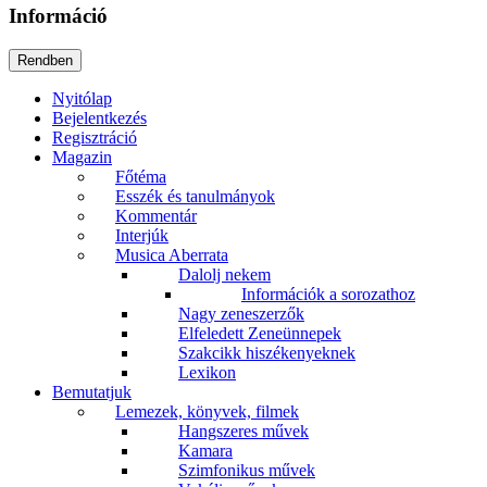
Információ
Nyitólap
Bejelentkezés
Regisztráció
Magazin
Főtéma
Esszék és tanulmányok
Kommentár
Interjúk
Musica Aberrata
Dalolj nekem
Információk a sorozathoz
Nagy zeneszerzők
Elfeledett Zeneünnepek
Szakcikk hiszékenyeknek
Lexikon
Bemutatjuk
Lemezek, könyvek, filmek
Hangszeres művek
Kamara
Szimfonikus művek