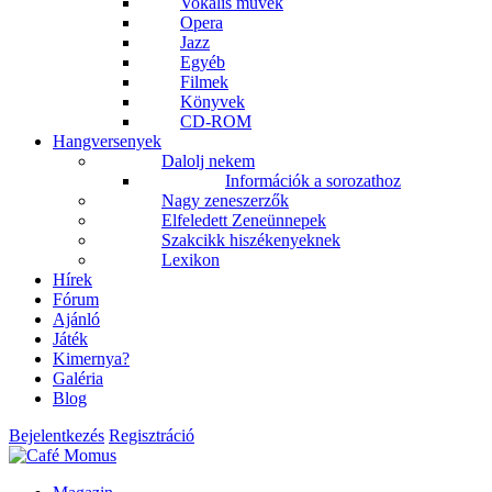
Vokális művek
Opera
Jazz
Egyéb
Filmek
Könyvek
CD-ROM
Hangversenyek
Dalolj nekem
Információk a sorozathoz
Nagy zeneszerzők
Elfeledett Zeneünnepek
Szakcikk hiszékenyeknek
Lexikon
Hírek
Fórum
Ajánló
Játék
Kimernya?
Galéria
Blog
Bejelentkezés
Regisztráció