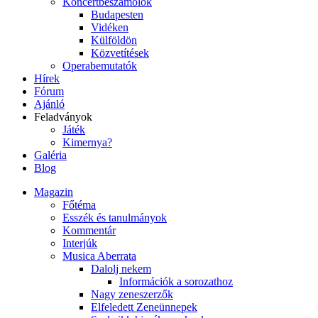
Koncertbeszámolók
Budapesten
Vidéken
Külföldön
Közvetítések
Operabemutatók
Hírek
Fórum
Ajánló
Feladványok
Játék
Kimernya?
Galéria
Blog
Magazin
Főtéma
Esszék és tanulmányok
Kommentár
Interjúk
Musica Aberrata
Dalolj nekem
Információk a sorozathoz
Nagy zeneszerzők
Elfeledett Zeneünnepek