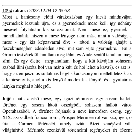
1094
takatsa
2023-12-04 12:05:38
Most a karácsony előtti várakozásban egy kicsit mindnyájan
gyermekek leszünk újra, és a gyermeknek mese kell, így néhány
mesével folytatnám kis sorozatomat. Nem mese ez, gyermek -
mondhatnánk, hiszen a mese lényege nem más, mint a valóság, a
mese - egy kis képzavarral élve -, rátöri a valóság ajtaját a
fészekmelegben édesdeden alvó, mit sem sejtő gyermekre. Én a
Grimm testvérektől tanultam meg félni, és Andersentől tanultam meg
sírni. És egy életre megtanultam, hogy a kút kávájára sohasem
szabad ülni (azóta hol van már a kút, és hol lehet a káva?), és azt is,
hogy az én jászolos-sültalmás-bájglis karácsonyom mellett létezik az
a karácsony is, ahol a kis fenyő álmodozik a fényről és a gyufaárus
lányka meghal a hidegtől.
Jöjjön hát az első mese, egy igazi rémmese, egy sosem hallott
történet egy sosem látott országból, sohasem hallott város
Operaházából. A történet írójának a neve ismerősen cseng, egy
XIX. századbeli francia íróról, Prosper Mérimée-ről van szó, igen, ő
írta a Carmen történetét, amely aztán Bizet zenéjével vált
világhírűvé. Mérimée ezenkívül történelmi regényeket írt (Szent