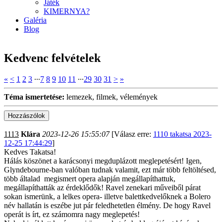
Játék
KIMERNYA?
Galéria
Blog
Kedvenc felvételek
«
<
1
2
3
∙∙∙
7
8
9
10
11
∙∙∙
29
30
31
>
»
Téma ismertetése:
lemezek, filmek, vélemények
1113
Klára
2023-12-26 15:55:07
[Válasz erre:
1110 takatsa 2023-
12-25 17:44:29
]
Kedves Takatsa!
Hálás köszönet a karácsonyi megduplázott meglepetésért! Igen,
Glyndebourne-ban valóban tudnak valamit, ezt már több feltöltésed,
több általad megismert opera alapján megállapíthattuk,
megállapíthatták az érdeklődők! Ravel zenekari műveiből párat
sokan ismerünk, a lelkes opera- illetve balettkedvelőknek a Bolero
név hallatán is eszébe jut pár feledhetetlen élmény. De hogy Ravel
operát is írt, ez számomra nagy meglepetés!