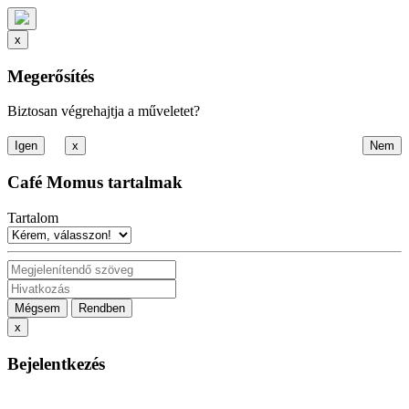
x
Megerősítés
Biztosan végrehajtja a műveletet?
x
Café Momus tartalmak
Tartalom
Mégsem
Rendben
x
Bejelentkezés