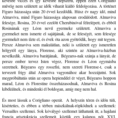
kevésbé vicces és így kevésbé népszerű, éppen ezért Corigliano
művéig nem született az idők viharát kiálló feldolgozása. A történet
Figaro házassága után 20 évvel kezdődik. Húsz év nagy idő, mind
Almaviva, mind Figaro házassága alaposan erodálódott. Almaviva
felesége, Rosina, 20 évvel ezelőtt Cherubinóval félrelépett, és ebből
Rosinának egy Léon nevű gyermeke született. Almaviva a
gyermeket nem ismerte el sajátjának, de se feleségét, sem felesége
gyermekét nem űzte el, és évek óta azon gyötrődik, hogy mit tegyen.
Persze Almaviva sem makulátlan, neki is született egy ismeretlen
hölgytől egy lánya, Florense, aki szintén az Almaviva-házban
nevelkedik. Almaviva barátjának, Bégearss-nak szánja a lányát, de
persze ember tervez Isten végez, Florense és Léon egymásba
szeretnek. Bégearss egy rosszfiú, nem szereti Florense-t, csak a
tervezett frigy által Almaviva vagyonához akar hozzájutni. Sok
megpróbáltatás után az opera hepienddel ér véget, Bégearss hoppon
marad, Léon és Florestine összeházasodnak, Almaviva és Rosina
kibékülnek, és mindenki él boldogan, amíg meg nem hal.
És most lássuk a Corigliano operát. A helyszín téren és időn túli,
kisérteties, és ebben a térben mászkálnak-röpködnek a szellemek:
Versailles szellemei. Sok kóválygó szellemet láthatunk itt, a hajdani
francia arisztokrácia szellemeit, köztük egy kalapos nőt, XVI.