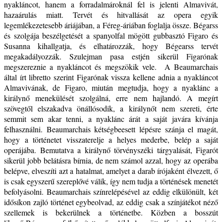
nyakláncot, hanem a forradalmároknál fel is jelenti Almavivát,
hazaárulás miatt. Tervét és hitvallását az opera egyik
legemlékezetesebb áriájában, a Féreg-áriában foglalja össze. Bégarss
és szolgája beszélgetését a spanyolfal mögött gubbasztó Figaro és
Susanna kihallgatja, és elhatározzák, hogy Bégearss tervét
megakadályozzák. Szulejman pasa estjén sikerül Figarónak
megszereznie a nyakláncot és megszökik vele. A Beaumarchais
által írt libretto szerint Figarónak vissza kellene adnia a nyakláncot
Almavivának, de Figaro, miután megtudja, hogy a nyaklánc a
királynő menekülését szolgálná, erre nem hajlandó. A megírt
szövegtől elszakadva önállósodik, a királynőt nem szereti, érte
semmit sem akar tenni, a nyaklánc árát a saját javára kívánja
felhasználni. Beaumarchais kétségbeesett lépésre szánja el magát,
hogy a történetet visszaterelje a helyes mederbe, belép a saját
operájába. Bemutatva a királynő törvényszéki tárgyalását, Figarót
sikerül jobb belátásra bírnia, de nem számol azzal, hogy az operába
belépve, elveszíti azt a hatalmat, amelyet a darab írójaként élvezett, ő
is csak egyszerű szereplővé válik, így nem tudja a történések menetét
befolyásolni. Beaumarchais színrelépésével az eddig elkülönült, két
idősíkon zajló történet egybeolvad, az eddig csak a színjátékot néző
szellemek is bekerülnek a történetbe. Közben a bosszút