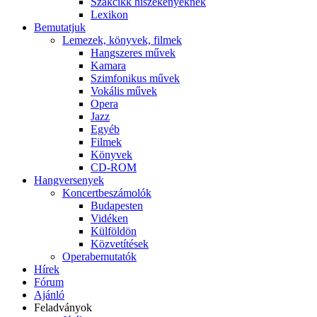
Szakcikk hiszékenyeknek
Lexikon
Bemutatjuk
Lemezek, könyvek, filmek
Hangszeres művek
Kamara
Szimfonikus művek
Vokális művek
Opera
Jazz
Egyéb
Filmek
Könyvek
CD-ROM
Hangversenyek
Koncertbeszámolók
Budapesten
Vidéken
Külföldön
Közvetítések
Operabemutatók
Hírek
Fórum
Ajánló
Feladványok