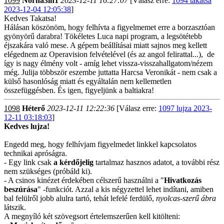
1099
Norna3in1
2023-12-11 16:27:07
[Válasz erre:
1094 takatsa
2023-12-04 12:05:38
]
Kedves Takatsa!
Hálásan köszönöm, hogy felhívta a figyelmemet erre a borzasztóan
gyönyörű darabra! Tökéletes Luca napi program, a legsötétebb
éjszakára való mese. A gépem beállításai miatt sajnos meg kellett
elégednem az Operavision felvételével (és az angol felirattal...), de
így is nagy élmény volt - amíg lehet vissza-visszahallgatom/nézem
még. Julija többször eszembe juttatta Harcsa Veronikát - nem csak a
külső hasonlóság miatt és egyáltalán nem kellemetlen
összefüggésben. És igen, figyeljünk a baltiakra!
1098
Héterő
2023-12-11 12:22:36
[Válasz erre:
1097 lujza 2023-
12-11 03:18:03
]
Kedves lujza!
Engedd meg, hogy felhívjam figyelmedet linkkel kapcsolatos
technikai apróságra.
- Egy link csak
a kérdőjelig
tartalmaz hasznos adatot, a további rész
nem szükséges (próbáld ki).
- A csinos kinézet érdekében célszerű használni a "
Hivatkozás
beszúrása
" -funkciót. Azzal a kis négyzettel lehet indítani, amiben
bal felülről jobb alulra tartó, tehát lefelé ferdülő,
nyolcas-szerű ábra
látszik.
A megnyíló két szövegsort értelemszerűen kell kitölteni: