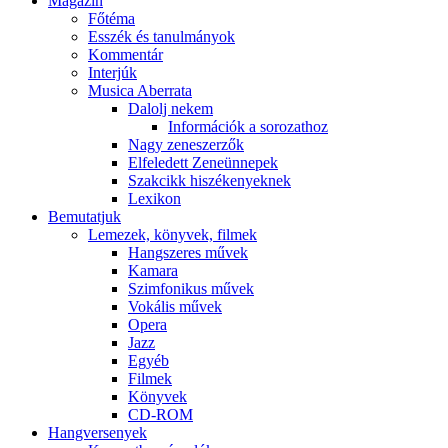
Magazin
Főtéma
Esszék és tanulmányok
Kommentár
Interjúk
Musica Aberrata
Dalolj nekem
Információk a sorozathoz
Nagy zeneszerzők
Elfeledett Zeneünnepek
Szakcikk hiszékenyeknek
Lexikon
Bemutatjuk
Lemezek, könyvek, filmek
Hangszeres művek
Kamara
Szimfonikus művek
Vokális művek
Opera
Jazz
Egyéb
Filmek
Könyvek
CD-ROM
Hangversenyek