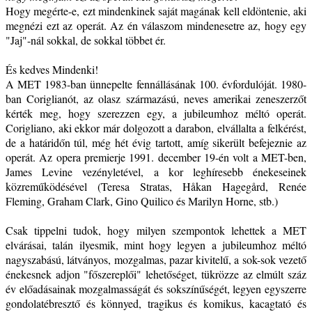
Hogy megérte-e, ezt mindenkinek saját magának kell eldöntenie, aki
megnézi ezt az operát. Az én válaszom mindenesetre az, hogy egy
"Jaj"-nál sokkal, de sokkal többet ér.
És kedves Mindenki!
A MET 1983-ban ünnepelte fennállásának 100. évfordulóját. 1980-
ban Coriglianót, az olasz származású, neves amerikai zeneszerzőt
kérték meg, hogy szerezzen egy, a jubileumhoz méltó operát.
Corigliano, aki ekkor már dolgozott a darabon, elvállalta a felkérést,
de a határidőn túl, még hét évig tartott, amíg sikerült befejeznie az
operát. Az opera premierje 1991. december 19-én volt a MET-ben,
James Levine vezényletével, a kor leghíresebb énekeseinek
közreműködésével (Teresa Stratas, Håkan Hagegård, Renée
Fleming, Graham Clark, Gino Quilico és Marilyn Horne, stb.)
Csak tippelni tudok, hogy milyen szempontok lehettek a MET
elvárásai, talán ilyesmik, mint hogy legyen a jubileumhoz méltó
nagyszabású, látványos, mozgalmas, pazar kivitelű, a sok-sok vezető
énekesnek adjon "főszereplői" lehetőséget, tükrözze az elmúlt száz
év előadásainak mozgalmasságát és sokszínűségét, legyen egyszerre
gondolatébresztő és könnyed, tragikus és komikus, kacagtató és