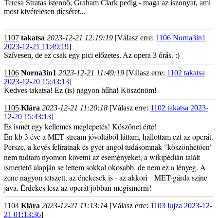
Teresa Stratas istennő, Graham Clark pedig - maga az iszonyat, ami
most kivételesen dícséret...
1107
takatsa
2023-12-21 12:19:19
[Válasz erre:
1106 Norna3in1
2023-12-21 11:49:19
]
Szívesen, de ez csak egy pici előzetes. Az opera 3 órás. :)
1106
Norna3in1
2023-12-21 11:49:19
[Válasz erre:
1102 takatsa
2023-12-20 15:43:13
]
Kedves takatsa! Ez (is) nagyon hűha! Köszönöm!
1105
Klára
2023-12-21 11:20:18
[Válasz erre:
1102 takatsa 2023-
12-20 15:43:13
]
És ismét egy kellemes meglepetés! Köszönet érte!
Én kb 3 éve a MET stream jóvoltából láttam, hallottam ezt az operát.
Persze, a kevés feliratnak és gyér angol tudásomnak "köszönhetően"
nem tudtam nyomon követni az eseményeket, a wikipédián talált
ismertető alapján se lettem sokkal okosabb, de nem ez a lényeg. A
zene nagyon tetszett, az énekesek is - az akkori MET-gárda színe
java. Érdekes lesz az operát jobban megismerni!
1104
Klára
2023-12-21 11:13:14
[Válasz erre:
1103 lujza 2023-12-
21 01:13:36
]