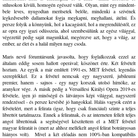
stílusokon kívüli, homogén egésszé válik. Olyan, mint egy mindent-
bele leves, nyugodtan merítsetek belőle, mindenki a szívének
legkedvesebb dallamokat fogja megkapni, meghallani, átélni. És
persze folyik a könnyünk, hol a kacagástól, hol a megrendüléstől, ez
az opra egy igazi odüsszeia, ahol szembesülünk az egész világgal,
végezetül pedig saját magunkkal, megérezve azt, hogy a világ, az
ember, az élet és a halál milyen nagy csoda.
Maris nevű fórumtársunk javasolta, hogy foglalkozzak ezzel az
általam eddig sosem hallott operával; köszönet érte. Két felvételt
hoztam. Az egyik a már említett 1991-es, MET felvétel, legendás
szereplőkkel. Ez a felvétel nemcsak egy nagyszerű, jubileumi
premier, hanem - sajnos - egy nagy korszak utolsó hírnöke, az
aranykor vége. A másik pedig a Versaillesi Királyi Opera 2019-es
felvétele, igen jó minőségű és látványos képi világgal, nagyszerű
rendezéssel - és persze kevésbé jó hangokkal. Hálás vagyok ezért a
felvételért, mert a felirata (igaz, hogy csak franciául) szinte a teljes
librettót tartalmazza. Ennek a feliratnak, és az interneten fellelt teljes
angol librettónak a segítségével készítettem el a MET felvétel
magyar feliratát is (mert az ahhoz mellékelt angol felirat botrányosan
hiányos volt). Mivel a két előadás nem 100%-ban kompatibilis