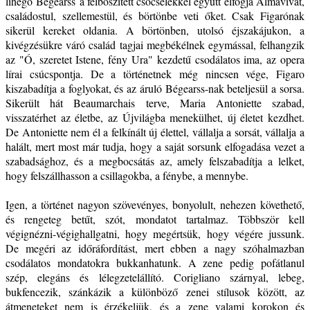
lihegő
Bégearss
a felbőszített csőcselékkel együtt elfogja Almavivát,
családostul, szellemestül, és börtönbe veti őket. Csak Figarónak
sikerül kereket oldania. A börtönben, utolsó éjszakájukon, a
kivégzésükre váró család tagjai megbékélnek egymással, felhangzik
az "Ó, szeretet Istene, fény Ura" kezdetű csodálatos ima, az opera
lírai csúcspontja. De a történetnek még nincsen vége, Figaro
kiszabadítja a foglyokat, és az áruló Bégearss-nak beteljesül a sorsa.
Sikerült hát Beaumarchais terve, Maria Antoniette szabad,
visszatérhet az életbe, az Újvilágba menekülhet, új életet kezdhet.
De Antoniette nem él a felkínált új élettel, vállalja a sorsát, vállalja a
halált, mert most már tudja, hogy a saját sorsunk elfogadása vezet a
szabadsághoz, és a megbocsátás az, amely felszabadítja a lelket,
hogy felszállhasson a csillagokba, a fénybe, a mennybe.
Igen, a történet nagyon szövevényes, bonyolult, nehezen követhető,
és rengeteg betűt, szót, mondatot tartalmaz. Többször kell
végignézni-végighallgatni, hogy megértsük, hogy végére jussunk.
De megéri az időráfordítást, mert ebben a nagy szóhalmazban
csodálatos mondatokra bukkanhatunk. A zene pedig pofátlanul
szép, elegáns és lélegzetelállító. Corigliano szárnyal, lebeg,
bukfencezik, szánkázik a különböző zenei stílusok között, az
átmeneteket nem is érzékeljük, és a zene valami korokon és