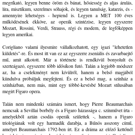
megríkató, legyen benne öröm és bánat, hősiesség és aljas árulás,
líra, misztikum, szerelmes sóhajok, és legyen tanulság, katarzis, és -
amennyire lehetséges - hepiend is. Legyen a MET 100 éves
működésének ékköve, az operák szintézise, legyen egyszerre
Mozart, Rossini, Verdi, Strauss, régi és modern, de legfőképpen
legyen amerikai.
Corigliano valami ilyesmire vállalkozhatott, egy igazi "lehetetlen
küldetés"-re. És most itt van ez az egyszerre zseniális és zavarbaejtő
mű, amit alkotott. Már a története is rendkívül bonyolult és
szerteágazó, egyszerre több idősíkon futó. Talán a legjobb módszer
az, ha a cselekményt nem kívülről, hanem a belső magjából
kiindulva próbáljuk megfejteni. És ez a belső mag, a színház a
színházban, nem más, mint egy többé-kevésbé Mozart stílusában
megírt Figaro opera.
Talán nem mindenki számára ismert, hogy Pierre Beaumarchais
nemcsak a Sevillai borbély és a Figaro házassága c. színművet írta -
amelyekből aztán csodás operák születtek -, hanem a Figaro
triológiának volt egy harmadik darabja, a Bűnös asszony című,
amelyet Beaumarchais 1792-ben írt. Ez a dráma az előző kettőnél