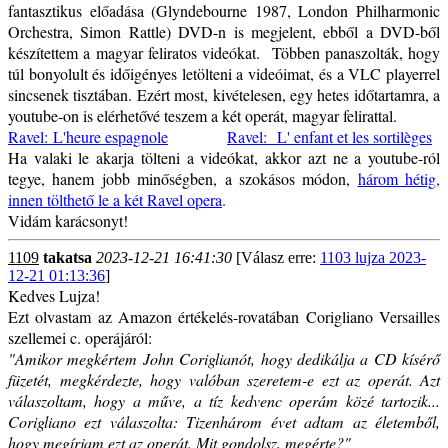
fantasztikus előadása (Glyndebourne 1987, London Philharmonic
Orchestra, Simon Rattle) DVD-n is megjelent, ebből a DVD-ből
készítettem a magyar feliratos videókat. Többen panaszolták, hogy
túl bonyolult és időigényes letölteni a videóimat, és a VLC playerrel
sincsenek tisztában. Ezért most, kivételesen, egy hetes időtartamra, a
youtube-on is elérhetővé teszem a két operát, magyar felirattal.
Ravel: L'heure espagnole
Ravel: L' enfant et les sortilèges
Ha valaki le akarja tölteni a videókat, akkor azt ne a youtube-ról
tegye, hanem jobb minőségben, a szokásos módon,
három hétig,
innen tölthető le a két Ravel opera
.
Vidám karácsonyt!
1109
takatsa
2023-12-21 16:41:30
[Válasz erre:
1103 lujza 2023-
12-21 01:13:36
]
Kedves Lujza!
Ezt olvastam az Amazon értékelés-rovatában Corigliano Versailles
szellemei c. operájáról:
"Amikor megkértem John Coriglianót, hogy dedikálja a CD kísérő
füzetét, megkérdezte, hogy valóban szeretem-e ezt az operát. Azt
válaszoltam, hogy a műve, a tíz kedvenc operám közé tartozik...
Corigliano ezt válaszolta: Tizenhárom évet adtam az életemből,
hogy megírjam ezt az operát. Mit gondolsz, megérte?"