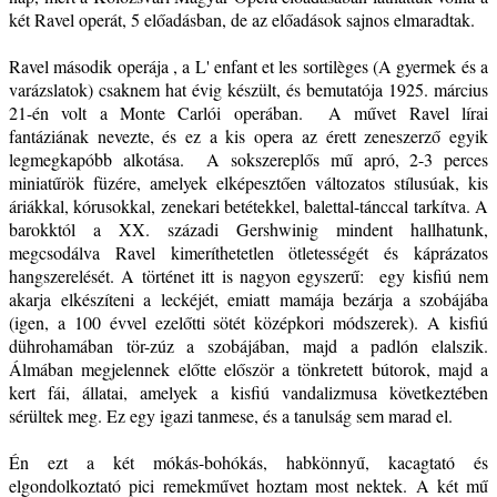
két Ravel operát, 5 előadásban, de az előadások sajnos elmaradtak.
Ravel második operája , a L' enfant et les sortilèges (A gyermek és a
varázslatok) csaknem hat évig készült, és bemutatója 1925. március
21-én volt a Monte Carlói operában. A művet Ravel lírai
fantáziának nevezte, és ez a kis opera az érett zeneszerző egyik
legmegkapóbb alkotása. A sokszereplős mű apró, 2-3 perces
miniatűrök füzére, amelyek elképesztően változatos stílusúak, kis
áriákkal, kórusokkal, zenekari betétekkel, balettal-tánccal tarkítva. A
barokktól a XX. századi Gershwinig mindent hallhatunk,
megcsodálva Ravel kimeríthetetlen ötletességét és káprázatos
hangszerelését. A történet itt is nagyon egyszerű: egy kisfiú nem
akarja elkészíteni a leckéjét, emiatt mamája bezárja a szobájába
(igen, a 100 évvel ezelőtti sötét középkori módszerek). A kisfiú
dührohamában tör-zúz a szobájában, majd a padlón elalszik.
Álmában megjelennek előtte először a tönkretett bútorok, majd a
kert fái, állatai, amelyek a kisfiú vandalizmusa következtében
sérültek meg. Ez egy igazi tanmese, és a tanulság sem marad el.
Én ezt a két mókás-bohókás, habkönnyű, kacagtató és
elgondolkoztató pici remekművet hoztam most nektek. A két mű