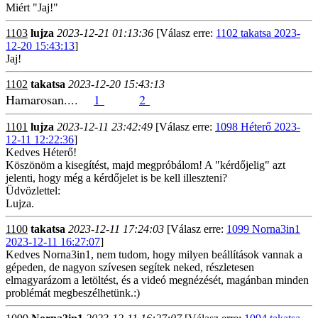
Miért "Jaj!"
1103
lujza
2023-12-21 01:13:36
[Válasz erre:
1102 takatsa 2023-
12-20 15:43:13
]
Jaj!
1102
takatsa
2023-12-20 15:43:13
Hamarosan....
1
2
1101
lujza
2023-12-11 23:42:49
[Válasz erre:
1098 Héterő 2023-
12-11 12:22:36
]
Kedves Héterő!
Köszönöm a kisegítést, majd megpróbálom! A "kérdőjelig" azt
jelenti, hogy még a kérdőjelet is be kell illeszteni?
Üdvözlettel:
Lujza.
1100
takatsa
2023-12-11 17:24:03
[Válasz erre:
1099 Norna3in1
2023-12-11 16:27:07
]
Kedves Norna3in1, nem tudom, hogy milyen beállítások vannak a
gépeden, de nagyon szívesen segítek neked, részletesen
elmagyarázom a letöltést, és a videó megnézését, magánban minden
problémát megbeszélhetünk.:)