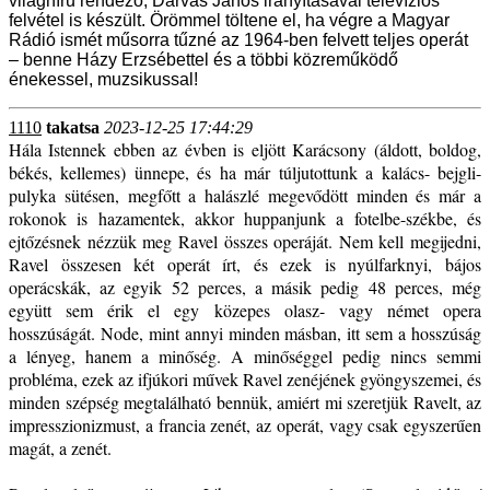
világhírű rendező, Darvas János irányításával televíziós
felvétel is készült. Örömmel töltene el, ha végre a Magyar
Rádió ismét műsorra tűzné az 1964-ben felvett teljes operát
– benne Házy Erzsébettel és a többi közreműködő
énekessel, muzsikussal!
1110
takatsa
2023-12-25 17:44:29
Hála Istennek ebben az évben is eljött Karácsony (áldott, boldog,
békés, kellemes) ünnepe, és ha már túljutottunk a kalács- bejgli-
pulyka sütésen, megfőtt a halászlé megevődött minden és már a
rokonok is hazamentek, akkor huppanjunk a fotelbe-székbe, és
ejtőzésnek nézzük meg Ravel összes operáját. Nem kell megijedni,
Ravel összesen két operát írt, és ezek is nyúlfarknyi, bájos
operácskák, az egyik 52 perces, a másik pedig 48 perces, még
együtt sem érik el egy közepes olasz- vagy német opera
hosszúságát. Node, mint annyi minden másban, itt sem a hosszúság
a lényeg, hanem a minőség. A minőséggel pedig nincs semmi
probléma, ezek az ifjúkori művek Ravel zenéjének gyöngyszemei, és
minden szépség megtalálható bennük, amiért mi szeretjük Ravelt, az
impresszionizmust, a francia zenét, az operát, vagy csak egyszerűen
magát, a zenét.