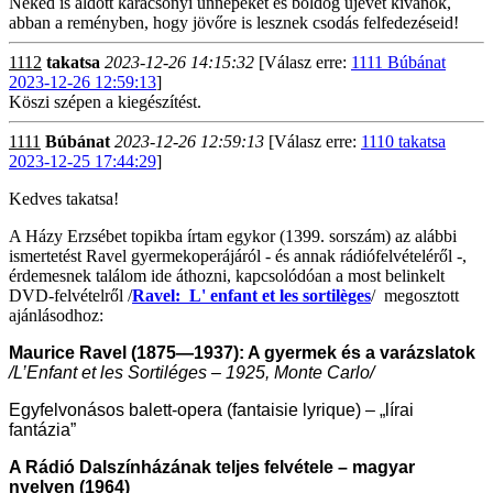
Neked is áldott karácsonyi ünnepeket és boldog újévet kívánok,
abban a reményben, hogy jövőre is lesznek csodás felfedezéseid!
1112
takatsa
2023-12-26 14:15:32
[Válasz erre:
1111 Búbánat
2023-12-26 12:59:13
]
Köszi szépen a kiegészítést.
1111
Búbánat
2023-12-26 12:59:13
[Válasz erre:
1110 takatsa
2023-12-25 17:44:29
]
Kedves takatsa!
A Házy Erzsébet topikba írtam egykor (1399. sorszám) az alábbi
ismertetést Ravel gyermekoperájáról - és annak rádiófelvételéről -,
érdemesnek találom ide áthozni, kapcsolódóan a most belinkelt
DVD-felvételről /
Ravel: L' enfant et les sortilèges
/ megosztott
ajánlásodhoz:
Maurice Ravel (1875—1937): A gyermek és a varázslatok
/L’Enfant et les Sortiléges – 1925, Monte Carlo/
Egyfelvonásos balett-opera (fantaisie lyrique) – „lírai
fantázia”
A Rádió Dalszínházának teljes felvétele – magyar
nyelven (1964)