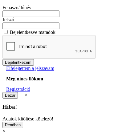
Fehasználónév
Jelszó
Bejelentkezve maradok
Elfelejtettem a jelszavam
Még nincs fiókom
Regisztráció
×
Hiba!
Adatok kitöltése kötelező!
×