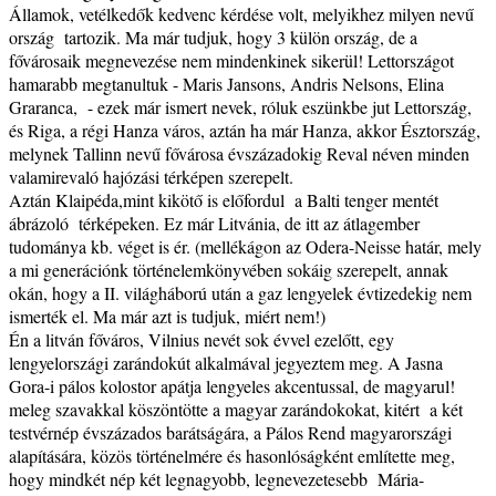
Államok, vetélkedők kedvenc kérdése volt, melyikhez milyen nevű
ország tartozik. Ma már tudjuk, hogy 3 külön ország, de a
fővárosaik megnevezése nem mindenkinek sikerül! Lettországot
hamarabb megtanultuk - Maris Jansons, Andris Nelsons, Elina
Graranca, - ezek már ismert nevek, róluk eszünkbe jut Lettország,
és Riga, a régi Hanza város, aztán ha már Hanza, akkor Észtország,
melynek Tallinn nevű fővárosa évszázadokig Reval néven minden
valamirevaló hajózási térképen szerepelt.
Aztán Klaipéda,mint kikötő is előfordul a Balti tenger mentét
ábrázoló térképeken. Ez már Litvánia, de itt az átlagember
tudománya kb. véget is ér. (mellékágon az Odera-Neisse határ, mely
a mi generációnk történelemkönyvében sokáig szerepelt, annak
okán, hogy a II. világháború után a gaz lengyelek évtizedekig nem
ismerték el. Ma már azt is tudjuk, miért nem!)
Én a litván főváros, Vilnius nevét sok évvel ezelőtt, egy
lengyelországi zarándokút alkalmával jegyeztem meg. A Jasna
Gora-i pálos kolostor apátja lengyeles akcentussal, de magyarul!
meleg szavakkal köszöntötte a magyar zarándokokat, kitért a két
testvérnép évszázados barátságára, a Pálos Rend magyarországi
alapítására, közös történelmére és hasonlóságként említette meg,
hogy mindkét nép két legnagyobb, legnevezetesebb Mária-