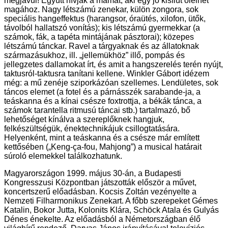
megjavul! Együtt hívják a mamát, aki egy jó kisfiút ölelhet
magához. Nagy létszámú zenekar, külön zongora, sok
speciális hangeffektus (harangsor, óraütés, xilofon, ütők,
távolból hallatszó vonítás); kis létszámú gyermekkar (a
számok, fák, a tapéta mintájának pásztorai); közepes
létszámú tánckar. Ravel a tárgyaknak és az állatoknak
származásukhoz, ill. „jellemükhöz” illő, pompás és
jellegzetes dallamokat írt, és amit a hangszerelés terén nyújt,
taktusról-taktusra tanítani kellene. Winkler Gábort idézem
még: a mű zenéje sziporkázóan szellemes. Lendületes, sok
táncos elemet (a fotel és a párnásszék sarabande-ja, a
teáskanna és a kínai csésze foxtrottja, a békák tánca, a
számok tarantella ritmusú táncai stb.) tartalmazó, bő
lehetőséget kínálva a szereplőknek hangjuk,
felkészültségük, énektechnikájuk csillogtatására.
Helyenként, mint a teáskanna és a csésze már említett
kettősében („Keng-ça-fou, Mahjong”) a musical határait
súroló elemekkel találkozhatunk.
Magyarországon 1999. május 30-án, a Budapesti
Kongresszusi Központban játszották először a művet,
koncertszerű előadásban. Kocsis Zoltán vezényelte a
Nemzeti Filharmonikus Zenekart. A főbb szerepeket Gémes
Katalin, Bokor Jutta, Kolonits Klára, Schöck Atala és Gulyás
Dénes énekelte. Az előadásból a Németországban élő