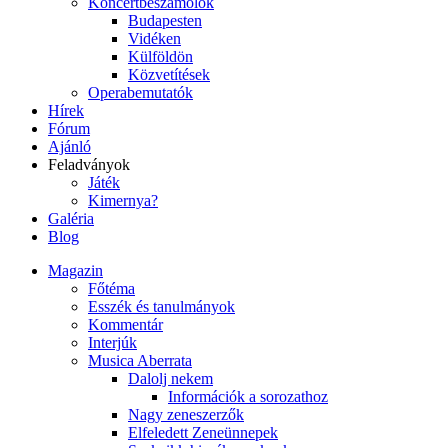
Koncertbeszámolók
Budapesten
Vidéken
Külföldön
Közvetítések
Operabemutatók
Hírek
Fórum
Ajánló
Feladványok
Játék
Kimernya?
Galéria
Blog
Magazin
Főtéma
Esszék és tanulmányok
Kommentár
Interjúk
Musica Aberrata
Dalolj nekem
Információk a sorozathoz
Nagy zeneszerzők
Elfeledett Zeneünnepek