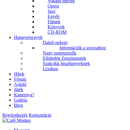
Vokális művek
Opera
Jazz
Egyéb
Filmek
Könyvek
CD-ROM
Hangversenyek
Dalolj nekem
Információk a sorozathoz
Nagy zeneszerzők
Elfeledett Zeneünnepek
Szakcikk hiszékenyeknek
Lexikon
Hírek
Fórum
Ajánló
Játék
Kimernya?
Galéria
Blog
Bejelentkezés
Regisztráció