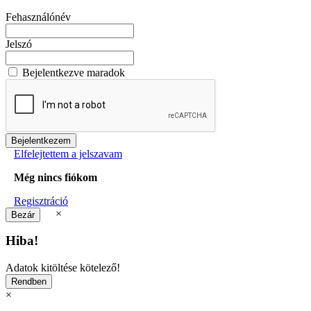
Fehasználónév
Jelszó
Bejelentkezve maradok
Elfelejtettem a jelszavam
Még nincs fiókom
Regisztráció
×
Hiba!
Adatok kitöltése kötelező!
×