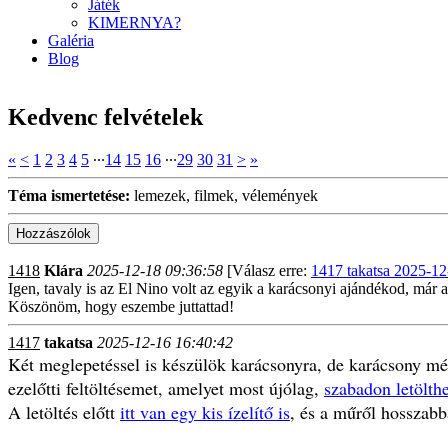
Játék
KIMERNYA?
Galéria
Blog
Kedvenc felvételek
«
<
1
2
3
4
5
∙∙∙
14
15
16
∙∙∙
29
30
31
>
»
Téma ismertetése:
lemezek, filmek, vélemények
1418
Klára
2025-12-18 09:36:58
[Válasz erre:
1417 takatsa 2025-12
Igen, tavaly is az El Nino volt az egyik a karácsonyi ajándékod, már 
Köszönöm, hogy eszembe juttattad!
1417
takatsa
2025-12-16 16:40:42
Két meglepetéssel is készülök karácsonyra, de karácsony mé
ezelőtti feltöltésemet, amelyet most újólag,
szabadon letölthe
A letöltés előtt
itt van egy kis ízelítő is
, és a műről hosszab