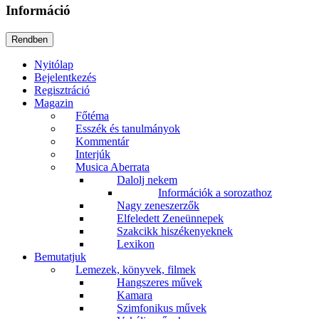
Információ
Nyitólap
Bejelentkezés
Regisztráció
Magazin
Főtéma
Esszék és tanulmányok
Kommentár
Interjúk
Musica Aberrata
Dalolj nekem
Információk a sorozathoz
Nagy zeneszerzők
Elfeledett Zeneünnepek
Szakcikk hiszékenyeknek
Lexikon
Bemutatjuk
Lemezek, könyvek, filmek
Hangszeres művek
Kamara
Szimfonikus művek