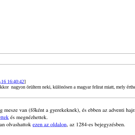
-16 16:40:42
]
akkor nagyon örültem neki, különösen a magyar felirat miatt, mely érthe
g mesze van (főként a gyerekeknek), és ebben az adventi hajr
ttek
és megnézhettek.
ban olvashattok
ezen az oldalon
, az 1284-es bejegyzésben.