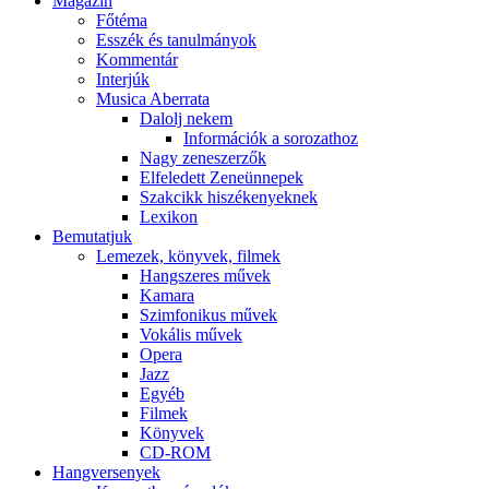
Magazin
Főtéma
Esszék és tanulmányok
Kommentár
Interjúk
Musica Aberrata
Dalolj nekem
Információk a sorozathoz
Nagy zeneszerzők
Elfeledett Zeneünnepek
Szakcikk hiszékenyeknek
Lexikon
Bemutatjuk
Lemezek, könyvek, filmek
Hangszeres művek
Kamara
Szimfonikus művek
Vokális művek
Opera
Jazz
Egyéb
Filmek
Könyvek
CD-ROM
Hangversenyek