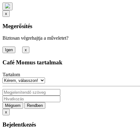
x
Megerősítés
Biztosan végrehajtja a műveletet?
x
Café Momus tartalmak
Tartalom
Mégsem
Rendben
x
Bejelentkezés