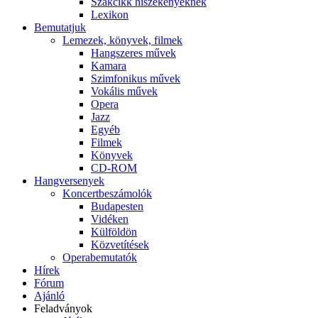
Szakcikk hiszékenyeknek
Lexikon
Bemutatjuk
Lemezek, könyvek, filmek
Hangszeres művek
Kamara
Szimfonikus művek
Vokális művek
Opera
Jazz
Egyéb
Filmek
Könyvek
CD-ROM
Hangversenyek
Koncertbeszámolók
Budapesten
Vidéken
Külföldön
Közvetítések
Operabemutatók
Hírek
Fórum
Ajánló
Feladványok