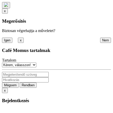
x
Megerősítés
Biztosan végrehajtja a műveletet?
x
Café Momus tartalmak
Tartalom
Mégsem
Rendben
x
Bejelentkezés