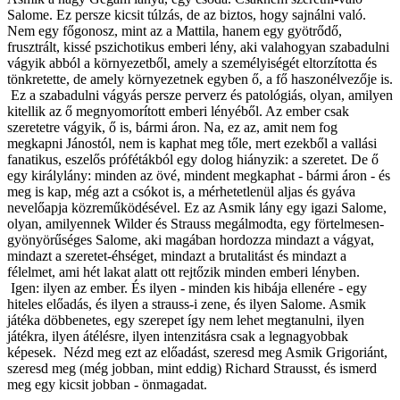
Salome. Ez persze kicsit túlzás, de az biztos, hogy sajnálni való.
Nem egy főgonosz, mint az a Mattila, hanem egy gyötrődő,
frusztrált, kissé pszichotikus emberi lény, aki valahogyan szabadulni
vágyik abból a környezetből, amely a személyiségét eltorzította és
tönkretette, de amely környezetnek egyben ő, a fő haszonélvezője is.
Ez a szabadulni vágyás persze perverz és patológiás, olyan, amilyen
kitellik az ő megnyomorított emberi lényéből. Az ember csak
szeretetre vágyik, ő is, bármi áron. Na, ez az, amit nem fog
megkapni Jánostól, nem is kaphat meg tőle, mert ezekből a vallási
fanatikus, eszelős prófétákból egy dolog hiányzik: a szeretet. De ő
egy királylány: minden az övé, mindent megkaphat - bármi áron - és
meg is kap, még azt a csókot is, a mérhetetlenül aljas és gyáva
nevelőapja közreműködésével. Ez az Asmik lány egy igazi Salome,
olyan, amilyennek Wilder és Strauss megálmodta, egy förtelmesen-
gyönyörűséges Salome, aki magában hordozza mindazt a vágyat,
mindazt a szeretet-éhséget, mindazt a brutalitást és mindazt a
félelmet, ami hét lakat alatt ott rejtőzik minden emberi lényben.
Igen: ilyen az ember. És ilyen - minden kis hibája ellenére - egy
hiteles előadás, és ilyen a strauss-i zene, és ilyen Salome. Asmik
játéka döbbenetes, egy szerepet így nem lehet megtanulni, ilyen
játékra, ilyen átélésre, ilyen intenzitásra csak a legnagyobbak
képesek. Nézd meg ezt az előadást, szeresd meg Asmik Grigoriánt,
szeresd meg (még jobban, mint eddig) Richard Strausst, és ismerd
meg egy kicsit jobban - önmagadat.