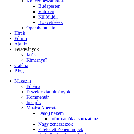
Koncertbeszámolók
Budapesten
Vidéken
Külföldön
Közvetítések
Operabemutatók
Hírek
Fórum
Ajánló
Feladványok
Játék
Kimernya?
Galéria
Blog
Magazin
Főtéma
Esszék és tanulmányok
Kommentár
Interjúk
Musica Aberrata
Dalolj nekem
Információk a sorozathoz
Nagy zeneszerzők
Elfeledett Zeneünnepek