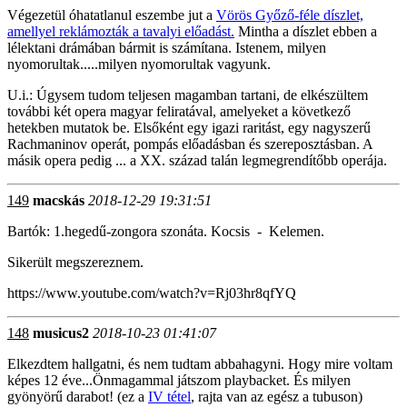
Végezetül óhatatlanul eszembe jut a
Vörös Győző-féle díszlet,
amellyel reklámozták a tavalyi előadást.
Mintha a díszlet ebben a
lélektani drámában bármit is számítana. Istenem, milyen
nyomorultak.....milyen nyomorultak vagyunk.
U.i.: Úgysem tudom teljesen magamban tartani, de elkészültem
további két opera magyar feliratával, amelyeket a következő
hetekben mutatok be. Elsőként egy igazi raritást, egy nagyszerű
Rachmaninov operát, pompás előadásban és szereposztásban. A
másik opera pedig ... a XX. század talán legmegrendítőbb operája.
149
macskás
2018-12-29 19:31:51
Bartók: 1.hegedű-zongora szonáta. Kocsis - Kelemen.
Sikerült megszereznem.
https://www.youtube.com/watch?v=Rj03hr8qfYQ
148
musicus2
2018-10-23 01:41:07
Elkezdtem hallgatni, és nem tudtam abbahagyni. Hogy mire voltam
képes 12 éve...Önmagammal játszom playbacket. És milyen
gyönyörű darabot! (ez a
IV tétel
, rajta van az egész a tubuson)