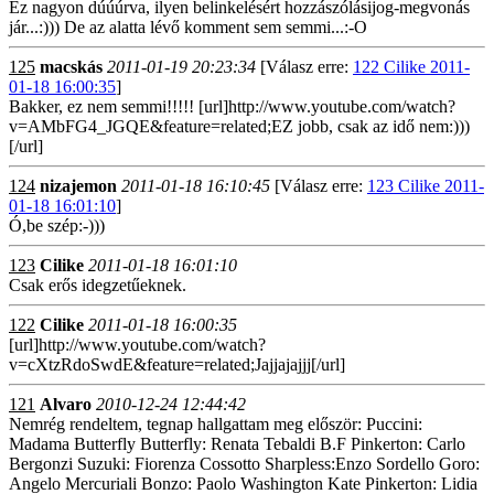
Ez nagyon dúúúrva, ilyen belinkelésért hozzászólásijog-megvonás
jár...:))) De az alatta lévő komment sem semmi...:-O
125
macskás
2011-01-19 20:23:34
[Válasz erre:
122 Cilike 2011-
01-18 16:00:35
]
Bakker, ez nem semmi!!!!! [url]http://www.youtube.com/watch?
v=AMbFG4_JGQE&feature=related;EZ jobb, csak az idő nem:)))
[/url]
124
nizajemon
2011-01-18 16:10:45
[Válasz erre:
123 Cilike 2011-
01-18 16:01:10
]
Ó,be szép:-)))
123
Cilike
2011-01-18 16:01:10
Csak erős idegzetűeknek.
122
Cilike
2011-01-18 16:00:35
[url]http://www.youtube.com/watch?
v=cXtzRdoSwdE&feature=related;Jajjajajjj[/url]
121
Alvaro
2010-12-24 12:44:42
Nemrég rendeltem, tegnap hallgattam meg először: Puccini:
Madama Butterfly Butterfly: Renata Tebaldi B.F Pinkerton: Carlo
Bergonzi Suzuki: Fiorenza Cossotto Sharpless:Enzo Sordello Goro:
Angelo Mercuriali Bonzo: Paolo Washington Kate Pinkerton: Lidia