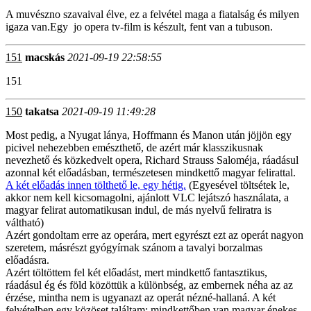
A muvészno szavaival élve, ez a felvétel maga a fiatalság és milyen
igaza van.Egy jo opera tv-film is készult, fent van a tubuson.
151
macskás
2021-09-19 22:58:55
151
150
takatsa
2021-09-19 11:49:28
Most pedig, a Nyugat lánya, Hoffmann és Manon után jöjjön egy
picivel nehezebben emészthető, de azért már klasszikusnak
nevezhető és közkedvelt opera, Richard Strauss Saloméja, ráadásul
azonnal két előadásban, természetesen mindkettő magyar felirattal.
A két előadás innen tölthető le, egy hétig.
(Egyesével töltsétek le,
akkor nem kell kicsomagolni, ajánlott VLC lejátszó használata, a
magyar felirat automatikusan indul, de más nyelvű feliratra is
váltható)
Azért gondoltam erre az operára, mert egyrészt ezt az operát nagyon
szeretem, másrészt gyógyírnak szánom a tavalyi borzalmas
előadásra.
Azért töltöttem fel két előadást, mert mindkettő fantasztikus,
ráadásul ég és föld közöttük a különbség, az embernek néha az az
érzése, mintha nem is ugyanazt az operát nézné-hallaná. A két
felvételben egy közöset találtam: mindkettőben van magyar énekes,