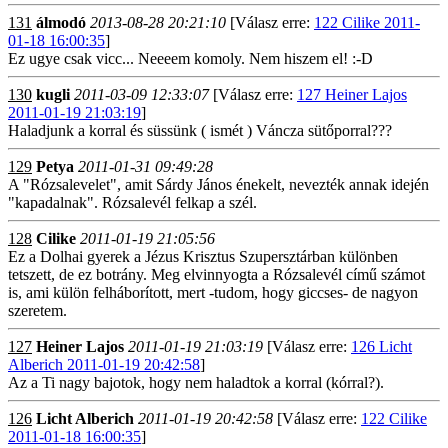
131
álmodó
2013-08-28 20:21:10
[Válasz erre:
122 Cilike 2011-
01-18 16:00:35
]
Ez ugye csak vicc... Neeeem komoly. Nem hiszem el! :-D
130
kugli
2011-03-09 12:33:07
[Válasz erre:
127 Heiner Lajos
2011-01-19 21:03:19
]
Haladjunk a korral és süssünk ( ismét ) Váncza sütőporral???
129
Petya
2011-01-31 09:49:28
A "Rózsalevelet", amit Sárdy János énekelt, nevezték annak idején
"kapadalnak". Rózsalevél felkap a szél.
128
Cilike
2011-01-19 21:05:56
Ez a Dolhai gyerek a Jézus Krisztus Szupersztárban különben
tetszett, de ez botrány. Meg elvinnyogta a Rózsalevél című számot
is, ami külön felháborított, mert -tudom, hogy giccses- de nagyon
szeretem.
127
Heiner Lajos
2011-01-19 21:03:19
[Válasz erre:
126 Licht
Alberich 2011-01-19 20:42:58
]
Az a Ti nagy bajotok, hogy nem haladtok a korral (kórral?).
126
Licht Alberich
2011-01-19 20:42:58
[Válasz erre:
122 Cilike
2011-01-18 16:00:35
]