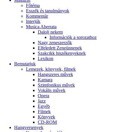
Magazin
Főtéma
Esszék és tanulmányok
Kommentár
Interjúk
Musica Aberrata
Dalolj nekem
Információk a sorozathoz
Nagy zeneszerzők
Elfeledett Zeneünnepek
Szakcikk hiszékenyeknek
Lexikon
Bemutatjuk
Lemezek, könyvek, filmek
Hangszeres művek
Kamara
Szimfonikus művek
Vokális művek
Opera
Jazz
Egyéb
Filmek
Könyvek
CD-ROM
Hangversenyek