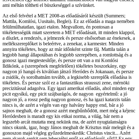
ami méltán töltheti el büszkeséggel a szívünket.
Az első felvétel a MET 2008-as előadásáról készült (Summers;
Mattila, Komlósi, Uusitalo, Beglei). Ez az előadás a maga nemében
felülmúlhatatlan, igazi etalon. Megvallom, én pontosan a
tökéletességük miatt szeretem a MET előadásait, itt minden klappol,
a díszlet, a rendezés, a jelmezek és persze elsősorban az énekesek, a
mellékszereplőket is beleértve, a zenekar, a karmester. Minden
annyira tökéletes, hogy az már időnként szinte fáj. Mattila talán a
legjobb hangi állapotában és legjobb szerepében, a romlottság és a
gonosz igazi megtestesítője, és persze ott van a mi Komlósi
Ildikónk, a (szerepének megfelelően) tökéletes boszorkány, egy
nagyon jó hangú és kiválóan játszó Heródes és Jokanaan, és persze
a zsidók, és sorolhatnám tovább, a legkisebb szereplők előadása is
tökéletes. És persze szól ez a fantasztikus strausszi zene, mérnöki
precizitással adagolva. Egy igazi amerikai előadás, ahol minden egy
picit egysíkú, egy picit szájbarágós, de nagyon egyértelmű: a jó
nagyon jó, a rossz pedig nagyon gonosz, és ha igazi katarzis talán
nincs is, de azért a végén van egy halvány happy end, bár a jó
sajnos meghalt, de a gonosz azért megbűnhődött, mert még a kéjenc
Heródesben is maradt egy kis etikai norma, a világ, bár nem a
legszebb arcát mutatta meg nekünk ma, de azért nyugtalanságra
nincs okunk, igaz, hogy János meghalt de Krisztus már melegít és a
gonoszon majd végleg győzedelmeskedik: Christus vincit... Azért
nem akarok senkit sem lebeszélni erről az előadásról, sőt!!! Ez egy