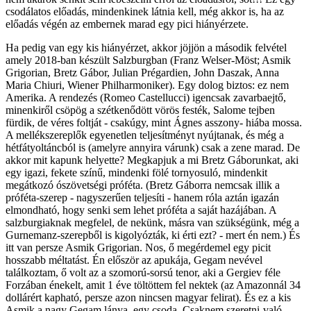
csodálatos előadás, mindenkinek látnia kell, még akkor is, ha az
előadás végén az embernek marad egy pici hiányérzete.
Ha pedig van egy kis hiányérzet, akkor jöjjön a második felvétel
amely 2018-ban készült Salzburgban (Franz Welser-Möst; Asmik
Grigorian, Bretz Gábor, Julian Prégardien, John Daszak, Anna
Maria Chiuri, Wiener Philharmoniker). Egy dolog biztos: ez nem
Amerika. A rendezés (Romeo Castellucci) igencsak zavarbaejtő,
minenkiről csöpög a szétkenődött vörös festék, Salome tejben
fürdik, de véres foltját - csakúgy, mint Ágnes asszony- hiába mossa.
A mellékszereplők egyenetlen teljesítményt nyújtanak, és még a
hétfátyoltáncból is (amelyre annyira várunk) csak a zene marad. De
akkor mit kapunk helyette? Megkapjuk a mi Bretz Gáborunkat, aki
egy igazi, fekete színű, mindenki fölé tornyosuló, mindenkit
megátkozó ószövetségi próféta. (Bretz Gáborra nemcsak illik a
próféta-szerep - nagyszerűen teljesíti - hanem róla aztán igazán
elmondható, hogy senki sem lehet próféta a saját hazájában. A
salzburgiaknak megfelel, de nekünk, másra van szükségünk, még a
Gurnemanz-szerepből is kigolyózták, ki érti ezt? - mert én nem.) És
itt van persze Asmik Grigorian. Nos, ő megérdemel egy picit
hosszabb méltatást. Én először az apukája, Gegam nevével
találkoztam, ő volt az a szomorú-sorsú tenor, aki a Gergiev féle
Forzában énekelt, amit 1 éve töltöttem fel nektek (az Amazonnál 34
dollárért kapható, persze azon nincsen magyar felirat). És ez a kis
Asmik a nagy Gegam lánya, egy csoda. Csaknem szeretni-való