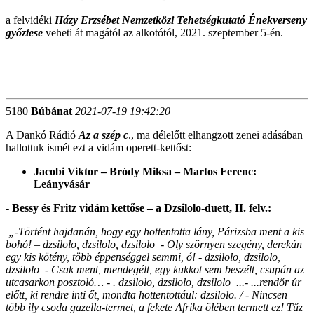
a felvidéki
Házy Erzsébet Nemzetközi Tehetségkutató Énekverseny
győztese
veheti át magától az alkotótól, 2021. szeptember 5-én.
5180
Búbánat
2021-07-19 19:42:20
A Dankó Rádió
Az a szép c
., ma délelőtt elhangzott zenei adásában
hallottuk ismét ezt a vidám operett-kettőst:
Jacobi Viktor – Bródy Miksa – Martos Ferenc:
Leányvásár
- Bessy és Fritz vidám kettőse – a Dzsilolo-duett, II. felv.:
„-Történt hajdanán, hogy egy hottentotta lány, Párizsba ment a kis
bohó! – dzsilolo, dzsilolo, dzsilolo - Oly szörnyen szegény, derekán
egy kis kötény, több éppenséggel semmi, ó! - dzsilolo, dzsilolo,
dzsilolo - Csak ment, mendegélt, egy kukkot sem beszélt, csupán az
utcasarkon posztoló… - . dzsilolo, dzsilolo, dzsilolo ...- ...rendőr úr
előtt, ki rendre inti őt, mondta hottentottául: dzsilolo. / - Nincsen
több ily csoda gazella-termet, a fekete Afrika ölében termett ez! Tűz