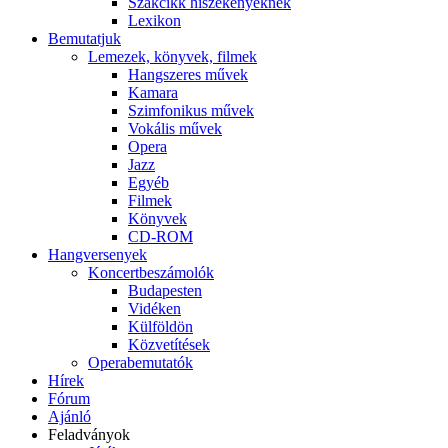
Szakcikk hiszékenyeknek
Lexikon
Bemutatjuk
Lemezek, könyvek, filmek
Hangszeres művek
Kamara
Szimfonikus művek
Vokális művek
Opera
Jazz
Egyéb
Filmek
Könyvek
CD-ROM
Hangversenyek
Koncertbeszámolók
Budapesten
Vidéken
Külföldön
Közvetítések
Operabemutatók
Hírek
Fórum
Ajánló
Feladványok