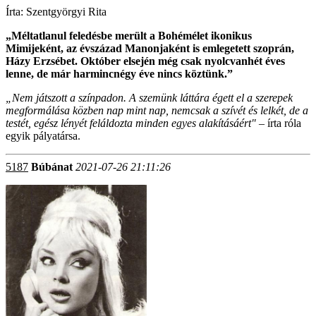
Írta: Szentgyörgyi Rita
„Méltatlanul feledésbe merült a Bohémélet ikonikus
Mimijeként, az évszázad Manonjaként is emlegetett szoprán,
Házy Erzsébet. Október elsején még csak nyolcvanhét éves
lenne, de már harmincnégy éve nincs köztünk.”
„Nem játszott a színpadon. A szemünk láttára égett el a szerepek
megformálása közben nap mint nap, nemcsak a szívét és lelkét, de a
testét, egész lényét feláldozta minden egyes alakításáért"
– írta róla
egyik pályatársa.
5187
Búbánat
2021-07-26 21:11:26