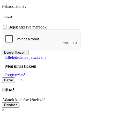
Fehasználónév
Jelszó
Bejelentkezve maradok
Elfelejtettem a jelszavam
Még nincs fiókom
Regisztráció
×
Hiba!
Adatok kitöltése kötelező!
×