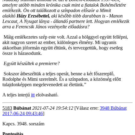
amelyre utóbb minden krónika csak mint a fiatalok Bohéméletére
emlékezik. Ön ott találkozott a színpadon először a Mimit
alakító
Házy Erzsébettel,
aki később több darabban is - Manon
Lescaut, A Nyugat lánya - állandó partnere lett. Hogyan emlékezik
arra a Ferencsik János vezényelte előadásra?
Máig emlékezetes szép este volt. Azzal a hölggyel együtt fellépni,
akit nagyon szeret az ember, különleges élmény. Mi ugyanis
akkoriban jóformán együtt éltünk, és tervezgettük, hogy esetleg
össze is házasodunk.
Együtt készültek a premierre?
Sokszor átbeszéltük a teljes operát, benne a két főszereplő,
Rodolphe és Mimi szerelmét. És a színpadon, a közönség előtt
tulajdonképpen megelevenedett az életünk.”
A teljes interjú
itt
elolvasható.
5183
Búbánat
2021-07-24 19:54:12
[Válasz erre:
3948 Búbánat
2017-06-24 09:43:46
]
Kapcs. 3948. sorszám
Pontosítás