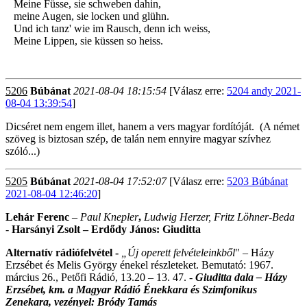
Meine Füsse, sie schweben dahin,
meine Augen, sie locken und glühn.
Und ich tanz' wie im Rausch, denn ich weiss,
Meine Lippen, sie küssen so heiss.
5206
Búbánat
2021-08-04 18:15:54
[Válasz erre:
5204 andy 2021-
08-04 13:39:54
]
Dicséret nem engem illet, hanem a vers magyar fordítóját. (A német
szöveg is biztosan szép, de talán nem ennyire magyar szívhez
szóló...)
5205
Búbánat
2021-08-04 17:52:07
[Válasz erre:
5203 Búbánat
2021-08-04 12:46:20
]
Lehár Ferenc
–
Paul Knepler
,
Ludwig Herzer, Fritz Löhner-Beda
-
Harsányi Zsolt – Erdődy János: Giuditta
Alternatív rádiófelvétel -
„Új operett felvételeinkből
" – Házy
Erzsébet és Melis György énekel részleteket. Bemutató: 1967.
március 26., Petőfi Rádió, 13.20 – 13. 47. -
Giuditta dala – Házy
Erzsébet, km. a Magyar Rádió Énekkara és Szimfonikus
Zenekara, vezényel: Bródy Tamás