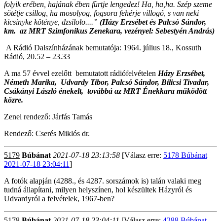
folyik erében, hajának ében fürtje lengedez! Ha, ha,ha. Szép szeme
sötétje csillog, ha mosolyog, fogsora fehérje villogó, s van neki
kicsinyke köténye, dzsilolo....”
(Házy Erzsébet és Palcsó Sándor,
km. az MRT Szimfonikus Zenekara, vezényel: Sebestyén András)
A Rádió Dalszínházának bemutatója: 1964. július 18., Kossuth
Rádió, 20.52 – 23.33
A ma 57 évvel ezelőtt bemutatott rádiófelvételen
Házy Erzsébet,
Németh Marika, Udvardy Tibor, Palcsó Sándor, Bilicsi Tivadar,
Csákányi László énekelt, továbbá az MRT Énekkara működött
közre.
Zenei rendező: Járfás Tamás
Rendező: Cserés Miklós dr.
5179
Búbánat
2021-07-18 23:13:58
[Válasz erre:
5178 Búbánat
2021-07-18 23:04:11
]
A fotók alapján (4288., és 4287. sorszámok is) talán valaki meg
tudná állapítani, milyen helyszínen, hol készültek Házyról és
Udvardyról a felvételek, 1967-ben?
5178
Búbánat
2021-07-18 23:04:11
[Válasz erre:
4288 Búbánat