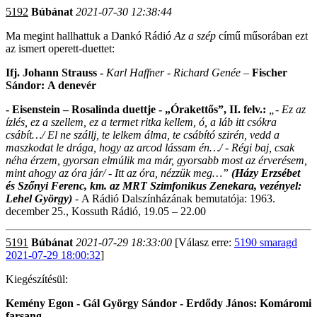
5192
Búbánat
2021-07-30 12:38:44
Ma megint hallhattuk a Dankó Rádió
Az a szép
című műsorában ezt
az ismert operett-duettet:
Ifj. Johann Strauss -
Karl Haffner - Richard Genée
–
Fischer
Sándor: A denevér
- Eisenstein – Rosalinda duettje - „Órakettős”, II. felv.:
„- Ez az
ízlés, ez a szellem, ez a termet ritka kellem, ó, a láb itt csókra
csábít…/ El ne szállj, te lelkem álma, te csábító szirén, vedd a
maszkodat le drága, hogy az arcod lássam én…/ - Régi baj, csak
néha érzem, gyorsan elmúlik ma már, gyorsabb most az érverésem,
mint ahogy az óra jár/ - Itt az óra, nézzük meg…”
(Házy Erzsébet
és Szőnyi Ferenc, km. az MRT Szimfonikus Zenekara, vezényel:
Lehel György)
-
A Rádió Dalszínházának bemutatója: 1963.
december 25., Kossuth Rádió, 19.05 – 22.00
5191
Búbánat
2021-07-29 18:33:00
[Válasz erre:
5190 smaragd
2021-07-29 18:00:32
]
Kiegészítésül:
Kemény Egon - Gál György Sándor - Erdődy János: Komáromi
farsang