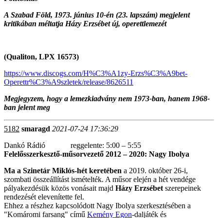
A Szabad Föld, 1973. június 10-én (23. lapszám) megjelent
kritikában méltatja Házy Erzsébet új, operettlemezét
(Qualiton, LPX 16573)
https://www.discogs.com/H%C3%A1zy-Erzs%C3%A9bet-
Operettr%C3%A9szletek/release/8626511
Megjegyzem, hogy a lemezkiadvány nem 1973-ban, hanem 1968-
ban jelent meg
5182
smaragd
2021-07-24 17:36:29
Dankó Rádió reggelente: 5:00 – 5:55
Felelősszerkesztő-műsorvezető 2012 – 2020: Nagy Ibolya
Ma a Szinetár Miklós-hét keretében
a 2019. október 26-i,
szombati összeállítást ismételték. A műsor elején a hét vendége
pályakezdésük közös vonásait majd
Házy Erzsébet
szerepeinek
rendezését elevenítette fel.
Ehhez a részhez kapcsolódott Nagy Ibolya szerkesztésében a
"Komáromi farsang" című
Kemény Egon
-daljáték és