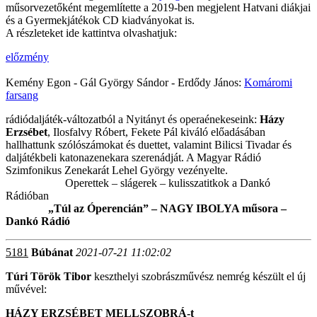
műsorvezetőként megemlítette a 2019-ben megjelent Hatvani diákjai
és a Gyermekjátékok CD kiadványokat is.
A részleteket ide kattintva olvashatjuk:
előzmény
Kemény Egon - Gál György Sándor - Erdődy János:
Komáromi
farsang
rádiódaljáték-változatból a Nyitányt és operaénekeseink:
Házy
Erzsébet
, Ilosfalvy Róbert, Fekete Pál kiváló előadásában
hallhattunk szólószámokat és duettet, valamint Bilicsi Tivadar és
daljátékbeli katonazenekara szerenádját. A Magyar Rádió
Szimfonikus Zenekarát Lehel György vezényelte.
Operettek – slágerek – kulisszatitkok a Dankó
Rádióban
„Túl az Óperencián” – NAGY IBOLYA műsora –
Dankó Rádió
5181
Búbánat
2021-07-21 11:02:02
Túri Török Tibor
keszthelyi szobrászművész nemrég készült el új
művével:
HÁZY ERZSÉBET MELLSZOBRÁ-t