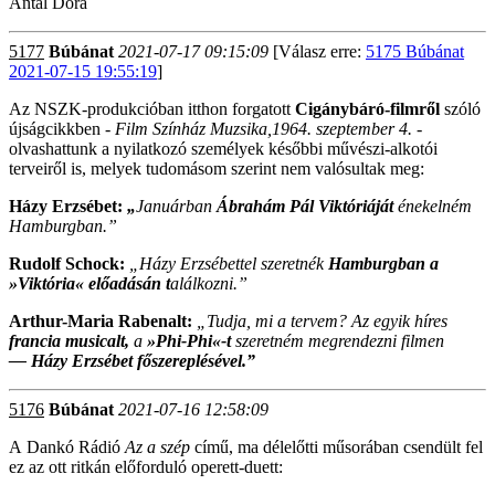
Antal Dóra
5177
Búbánat
2021-07-17 09:15:09
[Válasz erre:
5175 Búbánat
2021-07-15 19:55:19
]
Az NSZK-produkcióban itthon forgatott
Cigánybáró-filmről
szóló
újságcikkben -
Film Színház Muzsika,1964. szeptember 4.
-
olvashattunk a nyilatkozó személyek későbbi művészi-alkotói
terveiről is, melyek tudomásom szerint nem valósultak meg:
Házy Erzsébet:
„
Januárban
Áb­rahám Pál Viktóriáját
énekel­ném
Hamburgban.”
Rudolf Schock:
„Házy Erzsé­bettel szeretnék
Hamburgban a
»Viktória« előadásán t
alál­kozni.”
Arthur-Maria Ra­benalt:
„Tudja, mi a tervem? Az egyik híres
fran­cia musicalt,
a
»Phi-Phi«-t
szeretném megrendezni filmen
— Házy Erzsébet főszereplé­sével.”
5176
Búbánat
2021-07-16 12:58:09
A Dankó Rádió
Az a szép
című, ma délelőtti műsorában csendült fel
ez az ott ritkán előforduló operett-duett: