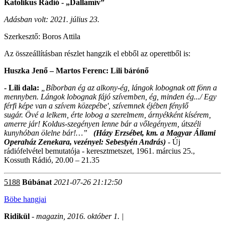
Katolikus Rádió - „
Dallamív
”
Adásban volt: 2021.
július 23.
Szerkesztő: Boros Attila
Az összeállításban részlet hangzik el ebből az operettből is:
Huszka Jenő – Martos Ferenc: Lili bárónő
- Lili dala:
„
Bíborban ég az alkony-ég, lángok lobognak ott fönn a
mennyben.
Lángok lobognak fájó szívemben,
ég, minden ég...
/ Egy
férfi képe van a szívem közepébe', szívemnek éjében fénylő
sugár.
Övé a lelkem, érte lobog a szerelmem, árnyékként kísérem,
amerre jár! Koldus-szegényen lenne bár a vőlegényem, útszéli
kunyhóban ölelne bár!
…”
(Házy Erzsébet, km. a Magyar Állami
Operaház Zenekara, vezényel: Sebestyén András)
- Új
rádiófelvétel bemutatója -
keresztmetszet, 1961. március 25.,
Kossuth Rádió, 20.00 – 21.35
5188
Búbánat
2021-07-26 21:12:50
Böbe hangjai
Ridikül
- magazin, 2016. október 1. |