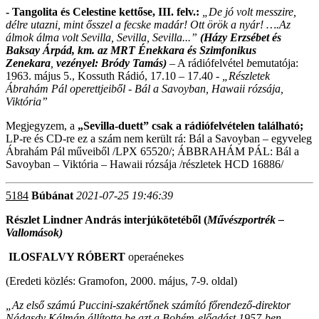
- Tangolita és Celestine kettőse, III. felv.:
„De jó volt messzire,
délre utazni, mint ősszel a fecske madár! Ott örök a nyár! ….Az
álmok álma volt Sevilla, Sevilla, Sevilla...”
(Házy Erzsébet és
Baksay Árpád, km. az MRT Énekkara és Szimfonikus
Zenekara
,
vezényel: Bródy Tamás)
– A rádiófelvétel
b
emutatója:
1963. május 5., Kossuth Rádió, 17.10 – 17.40 -
„Részletek
Ábrahám Pál operettjeiből - Bál a Savoyban, Hawaii rózsája,
Viktória”
Megjegyzem, a
„Sevilla-duett” csak a rádiófelvételen található;
LP-re és CD-re
ez a szám nem került rá: Bál a Savoyban – egyveleg
Ábrahám Pál műveiből /LPX 65520/; ÁBBRAHÁM PÁL: Bál a
Savoyban – Viktória – Hawaii rózsája /részletek HCD 16886/
5184
Búbánat
2021-07-25 19:46:39
Részlet Lindner András interjúkötetéből (
Művészportrék –
Vallomások)
ILOSFALVY RÓBERT
operaénekes
(Eredeti közlés: Gramofon, 2000. május, 7-9. oldal)
„Az első számú Puccini-szakértőnek számító főrendező-direktor
Nádasdy Kálmán állította be azt a Bohém-előadást 1957-ben,