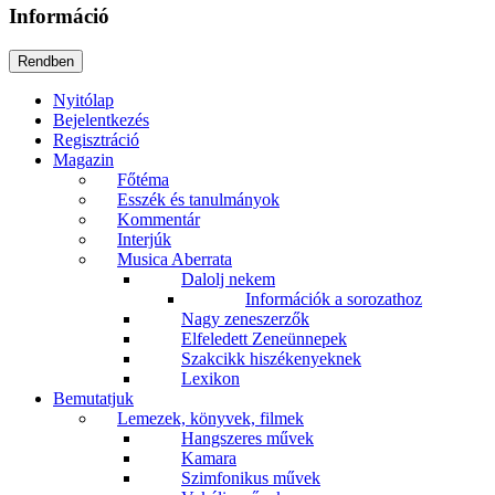
Információ
Nyitólap
Bejelentkezés
Regisztráció
Magazin
Főtéma
Esszék és tanulmányok
Kommentár
Interjúk
Musica Aberrata
Dalolj nekem
Információk a sorozathoz
Nagy zeneszerzők
Elfeledett Zeneünnepek
Szakcikk hiszékenyeknek
Lexikon
Bemutatjuk
Lemezek, könyvek, filmek
Hangszeres művek
Kamara
Szimfonikus művek