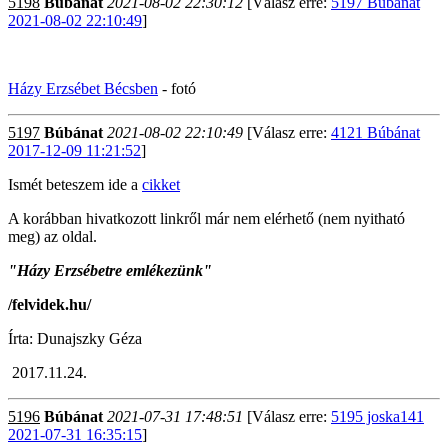
5198
Búbánat
2021-08-02 22:30:12
[Válasz erre:
5197 Búbánat
2021-08-02 22:10:49
]
Házy Erzsébet Bécsben
- fotó
5197
Búbánat
2021-08-02 22:10:49
[Válasz erre:
4121 Búbánat
2017-12-09 11:21:52
]
Ismét beteszem ide a
cikket
A korábban hivatkozott linkről már nem elérhető (nem nyitható
meg) az oldal.
"Házy Erzsébetre emlékezünk"
/felvidek.hu/
Írta: Dunajszky Géza
2017.11.24.
5196
Búbánat
2021-07-31 17:48:51
[Válasz erre:
5195 joska141
2021-07-31 16:35:15
]