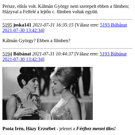
Persze, elírás volt. Kálmán György nem szerepelt ebben a filmben;
Házyval a Felfelé a lejtőn c. filmben voltak együtt.
5195
joska141
2021-07-31 16:35:15
[Válasz erre:
5193 Búbánat
2021-07-30 13:42:34
]
Kálmán György? Ebben a filmben?
5194
Búbánat
2021-07-31 10:44:37
[Válasz erre:
5193 Búbánat
2021-07-30 13:42:34
]
Psota Irén, Házy Erzsébet -
jelenet a
Férjhez menni tilos!