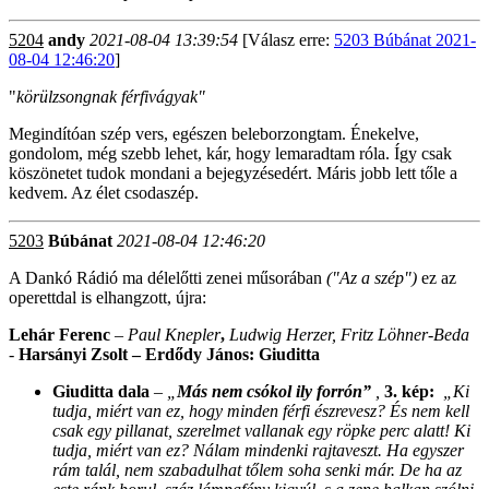
5204
andy
2021-08-04 13:39:54
[Válasz erre:
5203 Búbánat 2021-
08-04 12:46:20
]
"
körülzsongnak férfivágyak"
Megindítóan szép vers, egészen beleborzongtam. Énekelve,
gondolom, még szebb lehet, kár, hogy lemaradtam róla. Így csak
köszönetet tudok mondani a bejegyzésedért. Máris jobb lett tőle a
kedvem. Az élet csodaszép.
5203
Búbánat
2021-08-04 12:46:20
A Dankó Rádió ma délelőtti zenei műsorában
("Az a szép")
ez az
operettdal is elhangzott, újra:
Lehár Ferenc
–
Paul Knepler
,
Ludwig Herzer, Fritz Löhner-Beda
-
Harsányi Zsolt – Erdődy János: Giuditta
Giuditta dala
– „
Más nem csókol ily forrón”
,
3. kép:
„Ki
tudja, miért van ez, hogy minden férfi észrevesz? És nem kell
csak egy pillanat, szerelmet vallanak egy röpke perc alatt! Ki
tudja, miért van ez? Nálam mindenki rajtaveszt. Ha egyszer
rám talál, nem szabadulhat tőlem soha senki már.
De ha az