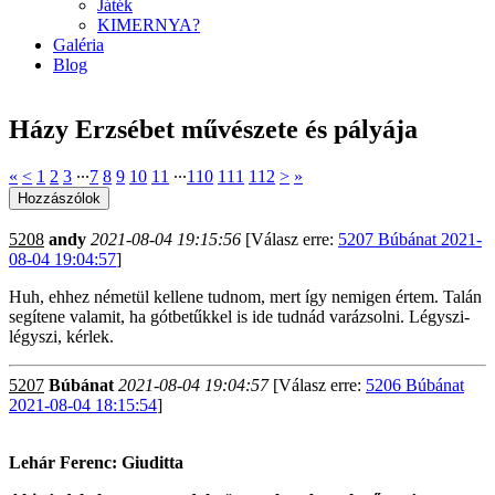
Játék
KIMERNYA?
Galéria
Blog
Házy Erzsébet művészete és pályája
«
<
1
2
3
∙∙∙
7
8
9
10
11
∙∙∙
110
111
112
>
»
5208
andy
2021-08-04 19:15:56
[Válasz erre:
5207 Búbánat 2021-
08-04 19:04:57
]
Huh, ehhez németül kellene tudnom, mert így nemigen értem. Talán
segítene valamit, ha gótbetűkkel is ide tudnád varázsolni. Légyszi-
légyszi, kérlek.
5207
Búbánat
2021-08-04 19:04:57
[Válasz erre:
5206 Búbánat
2021-08-04 18:15:54
]
Lehár Ferenc: Giuditta