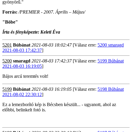
gyönyörű."
Forrás:
/PREMIER - 2007. Április – Május/
"Böbe"
Írta és fényképezte: Keleti Éva
5201
Búbánat
2021-08-03 18:02:47
[Válasz erre:
5200 smaragd
2021-08-03 17:42:37
]
5200
smaragd
2021-08-03 17:42:37
[Válasz erre:
5199 Búbánat
2021-08-03 16:19:05
]
Bájos arcú teremtés volt!
5199
Búbánat
2021-08-03 16:19:05
[Válasz erre:
5198 Búbánat
2021-08-02 22:30:12
]
Ez a lemezborító kép is Bécsben készült... - ugyanott, ahol az
előbbi, belinkelt fotó is.