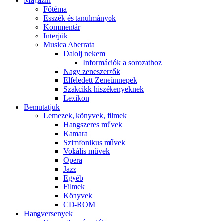
Magazin
Főtéma
Esszék és tanulmányok
Kommentár
Interjúk
Musica Aberrata
Dalolj nekem
Információk a sorozathoz
Nagy zeneszerzők
Elfeledett Zeneünnepek
Szakcikk hiszékenyeknek
Lexikon
Bemutatjuk
Lemezek, könyvek, filmek
Hangszeres művek
Kamara
Szimfonikus művek
Vokális művek
Opera
Jazz
Egyéb
Filmek
Könyvek
CD-ROM
Hangversenyek