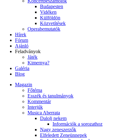
Koncertbeszámolók
Budapesten
Vidéken
Külföldön
Közvetítések
Operabemutatók
Hírek
Fórum
Ajánló
Feladványok
Játék
Kimernya?
Galéria
Blog
Magazin
Főtéma
Esszék és tanulmányok
Kommentár
Interjúk
Musica Aberrata
Dalolj nekem
Információk a sorozathoz
Nagy zeneszerzők
Elfeledett Zeneünnepek