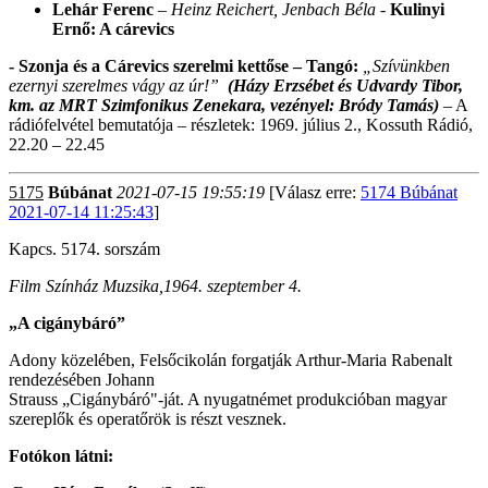
Lehár Ferenc
– Heinz Reichert, Jenbach Béla -
Kulinyi
Ernő: A cárevics
- Szonja és a Cárevics szerelmi kettőse – Tangó:
„Szívünkben
ezernyi szerelmes vágy az úr!”
(Házy Erzsébet és Udvardy Tibor,
km. az MRT Szimfonikus Zenekara, vezényel: Bródy Tamás)
– A
rádiófelvétel bemutatója – részletek: 1969. július 2., Kossuth Rádió,
22.20 – 22.45
5175
Búbánat
2021-07-15 19:55:19
[Válasz erre:
5174 Búbánat
2021-07-14 11:25:43
]
Kapcs. 5174. sorszám
Film Színház Muzsika,1964. szeptember 4.
„A cigánybáró”
Adony közelében, Felsőcikolán forgat­ják Arthur-Maria Rabenalt
rendezésében Johann
Strauss „Cigánybáró"-ját. A nyugat­német produkció­ban magyar
szerep­lők és operatőrök is részt vesznek.
Fotókon látni: