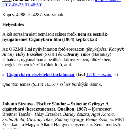
2018-06-25 01:46:50
]
Kapcs. 4288. és 4287. sorszámok
Helyesbítés
A két sorszám alatt bemásolt színes fotók
nem az osztrák-
nyugatnémet Cigánybáró-film (1964) képkockái!
Az OSZMI által nyilvántartott fotó-sorozaton
(fényképész: Kotnyek
Antal
)
Házy Erzsébet
(Szaffi) és
Udvardy Tibor
(Barinkay)
láthatóak; ugyanabban a beállítás-környezetben, öltözékben,
megjelenésben készült róluk fotó, ami
a
Cigánybáró-részleteket tartalmazó
(lásd
1710. sorszám
is)
Qualiton-lemez (SLPX 16557) színes borítóján
látunk.
Johann Strauss
-
Fischer Sándor – Szinetár György
:
A
cigánybáró (keresztmetszet, Qualiton, 1967)
–
Karmester:
Breitner Tamás
– Házy Erzsébet, Barlay Zsuzsa, Ágai Karola,
Szabó Anita, Udvardy Tibor, Radnay György, Bende Zsolt,
az MRT
Énekkara, a Magyar Állami Hangversenyzenekar.
Zenei rendező: