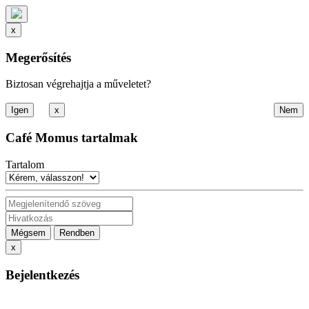
x
Megerősítés
Biztosan végrehajtja a műveletet?
x
Café Momus tartalmak
Tartalom
Mégsem
Rendben
x
Bejelentkezés