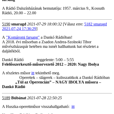
A Rádió Dalszínházának bemutatója: 1957. március 9., Kossuth
Rádió, 20.00 – 22.00
5190
smaragd
2021-07-29 18:00:32
[Válasz erre:
5182 smaragd
2021-07-24 17:36:29
]
A
"Komáromi farsang"
a Dankó Rádióban!
A 2018. évi műsorban a Zsadon Andrea-Szolnoki Tibor
művészházaspár hetében ma ismét hallhattunk hat részletet a
daljátékból.
Dankó Rádió reggelente: 5:00 – 5:55
Felelősszerkesztő-műsorvezető 2012 – 2020: Nagy Ibolya
A részletes műsor
itt
tekinthető meg.
Operettek – slágerek – kulisszatitkok a Dankó Rádióban
„Túl az Óperencián” – NAGY IBOLYA műsora –
Dankó Rádió
5189
Búbánat
2021-07-28 22:50:25
A Huszka-operettműsor visszahallgatható:
itt