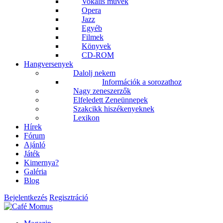
Vokális művek
Opera
Jazz
Egyéb
Filmek
Könyvek
CD-ROM
Hangversenyek
Dalolj nekem
Információk a sorozathoz
Nagy zeneszerzők
Elfeledett Zeneünnepek
Szakcikk hiszékenyeknek
Lexikon
Hírek
Fórum
Ajánló
Játék
Kimernya?
Galéria
Blog
Bejelentkezés
Regisztráció