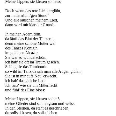
Meine Lippen, sie küssen so heiss.
Doch wenn das rote Licht erglüht,
zur mitternächt’gen Stund’
Und alle lauschen meinem Lied,
dann wird mir klar der Grund.
In meinen Adern drin,
da läuft das Blut der Tänzerin,
denn meine schöne Mutter war
des Tanzes Königin
im gold'nen Alcazar.
Sie war so wunderschön,
ich hab' sie oft im Traum geseh'n.
Schlug sie das Tambourin
so wild im Tanz,da sah man alle Augen glüh'n.
Sie ist in mir aufs Neu' erwacht,
ich hab' das gleiche Los.
Ich tanz' wie sie um Mitternacht
und fühl' das Eine bloss:
Meine Lippen, sie küssen so heiß,
meine Glieder sind schmiegsam und weiss.
In den Sternen, da steht es geschrieben,
du sollst küssen, du sollst lieben.