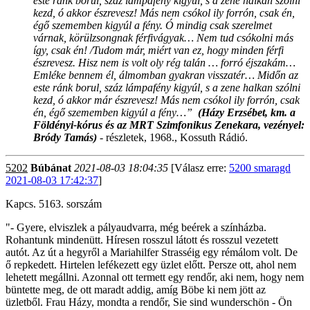
este
ránk borul, száz lámpafény kigyúl, s a zene halkan szólni
kezd, ó akkor észrevesz!
Más nem csókol ily forrón, csak én,
égő szememben kigyúl a fény. Ó mindig csak szerelmet
várnak, körülzsongnak férfivágyak… Nem tud csókolni más
így, csak én! /Tudom már, miért van ez, hogy minden férfi
észrevesz. Hisz nem is volt oly rég talán … forró éjszakám…
Emléke bennem él, álmomban gyakran visszatér… Midőn az
este ránk borul, száz lámpafény kigyúl, s a zene halkan szólni
kezd, ó akkor már észrevesz!
Más nem csókol ily forrón, csak
én, égő szememben kigyúl a fény…”
(Házy Erzsébet, km. a
Földényi-kórus és az MRT Szimfonikus Zenekara, vezényel:
Bródy Tamás)
-
részletek, 1968., Kossuth Rádió.
5202
Búbánat
2021-08-03 18:04:35
[Válasz erre:
5200 smaragd
2021-08-03 17:42:37
]
Kapcs. 5163. sorszám
"- Gyere, elviszlek a pályaudvarra, még beérek a színházba.
Rohantunk mindenütt. Híresen rosszul látott és rosszul vezetett
autót. Az út a hegyről a Mariahilfer Strasséig egy rémálom volt. De
ő repkedett. Hirtelen lefékezett egy üzlet előtt. Persze ott, ahol nem
lehetett megállni. Azonnal ott termett egy rendőr, aki nem, hogy nem
büntette meg, de ott maradt addig, amíg Böbe ki nem jött az
üzletből. Frau Házy, mondta a rendőr, Sie sind wunderschön - Ön