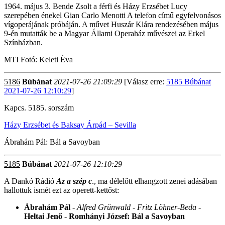
1964. május 3. Bende Zsolt a férfi és Házy Erzsébet Lucy
szerepében énekel Gian Carlo Menotti A telefon című egyfelvonásos
vígoperájának próbáján. A művet Huszár Klára rendezésében május
9-én mutatták be a Magyar Állami Operaház művészei az Erkel
Színházban.
MTI Fotó: Keleti Éva
5186
Búbánat
2021-07-26 21:09:29
[Válasz erre:
5185 Búbánat
2021-07-26 12:10:29
]
Kapcs. 5185. sorszám
Házy Erzsébet és Baksay Árpád – Sevilla
Ábrahám Pál: Bál a Savoyban
5185
Búbánat
2021-07-26 12:10:29
A Dankó Rádió
Az a szép c
., ma délelőtt elhangzott zenei adásában
hallottuk ismét ezt az operett-kettőst:
Ábrahám Pál
- Alfred Grünwald - Fritz Löhner-Beda
-
Heltai Jenő
-
Romhányi József: Bál a Savoyban