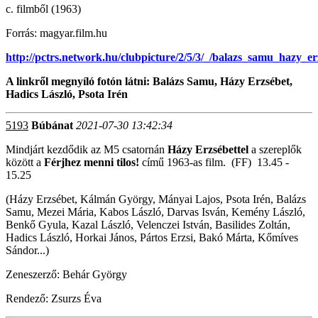
c. filmből (1963)
Forrás: magyar.film.hu
http://pctrs.network.hu/clubpicture/2/5/3/_/balazs_samu_hazy_e
A linkről megnyíló fotón látni: Balázs Samu, Házy Erzsébet,
Hadics László, Psota Irén
5193
Búbánat
2021-07-30 13:42:34
Mindjárt kezdődik az M5 csatornán
Házy Erzsébettel
a szereplők
között a
Férjhez menni tilos!
című 1963-as film. (FF) 13.45 -
15.25
(Házy Erzsébet, Kálmán György, Mányai Lajos, Psota Irén, Balázs
Samu, Mezei Mária, Kabos László, Darvas Isván, Kemény László,
Benkő Gyula, Kazal László, Velenczei István, Basilides Zoltán,
Hadics László, Horkai János, Pártos Erzsi, Bakó Márta, Kőmíves
Sándor...)
Zeneszerző: Behár György
Rendező: Zsurzs Éva